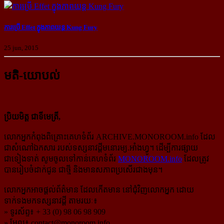
ការប្រើ Effet ក្នុងភាពយន្ដ Kung Fury
25 jun, 2015
មតិ-យោបល់
ប្រិយមិត្ត ជាទីមេត្រី,
លោកអ្នកកំពុងពិគ្រោះគេហទំព័រ ARCHIVE.MONOROOM.info ដែល
ជាសំណៅឯកសារ របស់ទស្សនាវដ្ដីមនោរម្យ.អាំងហ្វូ។ ដើម្បីការផ្សាយ
ជាទៀងទាត់ សូមចូលទៅកាន់​គេហទំព័រ
MONOROOM.info
ដែលត្រូវ
បានរៀបចំដាក់ជូន ជាថ្មី និងមានសភាពប្រសើរជាងមុន។
លោកអ្នកអាចផ្ដល់ព័ត៌មាន ដែលកើតមាន នៅជុំវិញលោកអ្នក ដោយ
ទាក់ទងមកទស្សនាវដ្ដី តាមរយៈ៖
» ទូរស័ព្ទ៖ + 33 (0) 98 06 98 909
» មែល៖
contact@monoroom.info