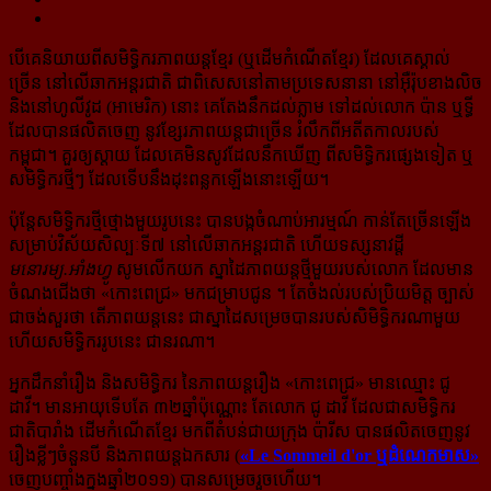
បើគេនិយាយពីសមិទ្ធិករភាពយន្ដខ្មែរ (ឬដើមកំណើតខ្មែរ) ដែលគេស្គាល់
ច្រើន នៅលើឆាកអន្តរជាតិ ជា​ពិសេស​នៅ​តាម​ប្រទេសនានា នៅអ៊ឺរ៉ុបខាងលិច
និងនៅហូលីវូដ (អាមេរិក) នោះ គេតែងនឹកដល់ភ្លាម ទៅ​ដល់​លោក​ ប៉ាន ឬទ្ធី
ដែល​បាន​ផលិត​ចេញ នូវខ្សែរភាពយន្ដជាច្រើន រំលឹកពីអតីតកាលរបស់
កម្ពុជា។ គួរឲ្យស្ដាយ ដែល​គេ​មិន​សូវ​​ដែល​​នឹកឃើញ ពីសមិទ្ធិករផ្សេងទៀត ឬ
សមិទ្ធិករថ្មីៗ ដែលទើបនឹងដុះពន្លកឡើងនោះឡើយ។
ប៉ុន្តែសមិទ្ធិករ​ថ្មីថ្មោងមួយរូបនេះ បានបង្កចំណាប់អារម្មណ៍ កាន់តែច្រើនឡើង
សម្រាប់វិស័យសិល្បៈទី៧ នៅ​លើ​ឆាក​អន្តរជាតិ ហើយទស្សនាវដ្ដី
មនោរម្យ.អាំងហ្វូ
សូមលើកយក ស្នាដៃភាពយន្ដថ្មីមួយរបស់លោក ដែល​មាន​
ចំណង​ជើង​ថា «កោះពេជ្រ» មក​ជម្រាបជូន ។ តែចំងល់របស់ប្រិយមិត្ត ច្បាស់
ជាចង់សួរថា តើ​ភាពយន្ដ​នេះ ជា​ស្នាដៃសម្រេចបាន​របស់​សិមិទ្ធិករណាមួយ
ហើយ​សមិទ្ធិកររូបនេះ ជានរណា។
អ្នកដឹកនាំរឿង និងសមិទ្ធិករ នៃភាពយន្ដរឿង «កោះពេជ្រ» មានឈ្មោះ ជូ
ដាវី។ មានអាយុទើបតែ ៣២ឆ្នាំ​ប៉ុណ្ណោះ តែ​លោក ជូ ដាវី ដែលជាសមិទ្ធិករ
ជាតិ​បារាំង ដើមកំណើតខ្មែរ មកពីតំបន់ជាយក្រុង ប៉ារីស បាន​ផលិត​ចេញ​នូវ​
រឿង​ខ្លីៗ​ចំនួន​បី និង​ភាពយន្ដ​ឯកសារ (
«Le Sommeil d'or ឬដំណេកមាស»
ចេញ​បញ្ចាំង​ក្នុង​ឆ្នាំ​២០១១) បាន​សម្រេច​រួច​ហើយ។