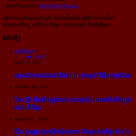
» សារលើហ្វេសប៊ុក៖
MONOROOM.info
រក្សាភាពសម្ងាត់ជូនលោកអ្នក ជាក្រមសីលធម៌-​វិជ្ជាជីវៈ​របស់យើង។
មនោរម្យ.អាំងហ្វូ នៅទីនេះ ជិតអ្នក ដោយសារអ្នក និងដើម្បីអ្នក !
ដំណឹងថ្មីៗ
អានពិស្ដារ
301111
June 18, 2017
ហ្វេសប៊ុក​នគរបាល​ជាតិ​ថា K01 គ្មាន​តួនាទី​ធ្វើ​ចរាចរណ៍​ទេ
October 16, 2014
កែម ឡី៖ ចិន​នាំ​កម្ពុជា​យក​«កោះ​ត្រល់» ឯ​អាមេរិក​នាំ​កម្ពុជា​
យក​«នីតិរដ្ឋ»
January 07, 2015
ប៉ែន សុវណ្ណ គ្រោង​ប្តឹង​វៀតណាម និង​អ្នក​ពាក់​ព័ន្ធ​ទៅ ICC