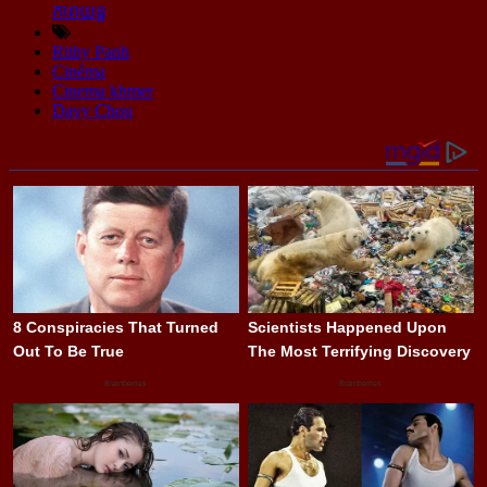
ភាពយន្ដ
Rithy Panh
Cinéma
Cinema khmer
Davy Chou