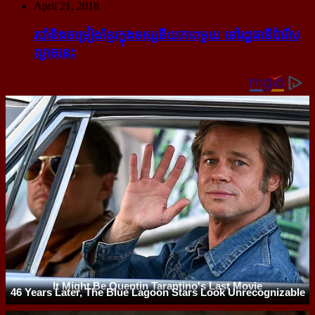
April 21, 2018
របាំ​និង​ចម្រៀង​ខ្មែរ​ក្នុង​ទស្សនីយភាព​មួយ នៅ​រដ្ឋធានី​ប៉ារីស​
ល្ងាច​នេះ