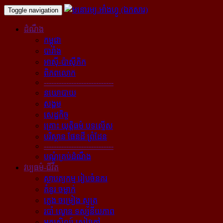
Toggle navigation
ដំណឹង
កម្ពុជា
បារាំង
អាស៊ី-ប៉ាស៊ីភិក
ពិភពលោក
----------------------------
នយោបាយ
សង្គម
សេដ្ឋកិច្ច
គ្រោះ យុត្តិធម៌ បទល្មើស
បរិស្ថាន ផែនដី ព្រំដែន
----------------------------
បណ្ដុំគ្រប់ដំណឹង
វប្បធម៌-ជីវិត
ស្ថាបត្យកម្ម រៀបចំនគរ
គំនូរ ចម្លាក់
ភ្លេង ចម្រៀង ស្មូត្រ
របាំ ល្ខោន ទស្សនីយភាព
អក្សសិល្ប៍ សៀវភៅ