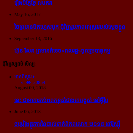
រឿង​បំភ្លៃ​ថ្ងៃ ៧​មករា
May 16, 2017
ថៃ​ព្រមាន​បិត​ហ្វេសប៊ុក ជុំ​វិញ​រូបភាព​អាស្រូវ​របស់​ស្ដេច​ខ្លួន
September 13, 2016
ហ៊ុន សែន ព្រមាន​កំទេច​«ពលរដ្ឋ»​ចូលរួម​បាតុកម្ម
ជុំវិញវប្បធម៌ សិល្បៈ
អានពិស្ដារ
20859
August 09, 2018
នេះ ជា​អាគារ​កប់​ពពក​ខ្ពស់​ជាង​គេ​បង្អស់ នៅ​អ៊ឺរ៉ុប
June 06, 2018
ចម្រៀង​ផ្លូវការ​នៃ​បាល់ទាត់​ពិភពលោក ២០១៨ នៅ​រ៉ូស្ស៊ី