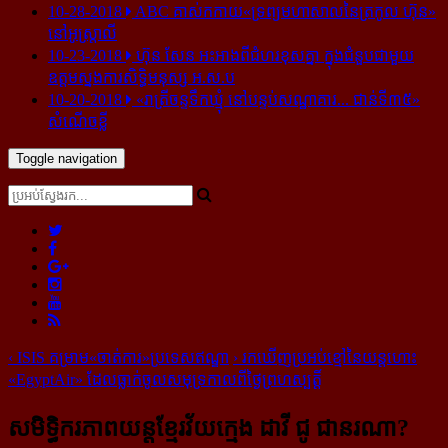
10-28-2018
ABC គាស់​កកាយ​«ទ្រព្យមហាសាល​នៃ​ត្រកូល ហ៊ុន»​
នៅ​អូស្ត្រាលី
10-23-2018
ហ៊ុន សែន អះអាង​ពី​ជំហរ​ខុស​គ្នា ក្នុង​ជំនួប​ជាមួយ​
ឧត្តម​ស្នងការ​សិទ្ធិ​មនុស្ស អ.ស.ប
10-20-2018
«រាត្រីចន្ទទឹកឃ្មុំ នៅបន្ទប់សណ្ឋាគារ... ជាន់ទី៣៥»
សំណើចខ្លី
Toggle navigation
‹
ISIS គម្រាម​«ចាត់ការ»​ប្រទេស​ឥណ្ឌា
›
រក​ឃើញ​ប្រអប់​ខ្មៅ​នៃ​យន្ដហោះ
«EgyptAir» ដែល​ធ្លាក់​ចូល​សមុទ្រ​កាល​ពី​ថ្ងៃ​ព្រហស្បត្តិ៍
សមិទ្ធិករ​ភាពយន្ដខ្មែរ​វ័យ​ក្មេង ដាវី ជូ ជា​នរណា?