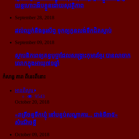
យន្ដហោះ​ងើប​ខ្លួន​ដោយ​សុវត្ថិភាព
September 28, 2018
រវល់​ឈ្លក់​នឹង​ទូរស័ព្ទ ទុក​ឲ្យ​កូន​លង់​ទឹក​ជិត​ស្លាប់
September 09, 2018
ស្ថាបនិក​ពេទ្យ​គន្ធបុប្ផា​ដែល​សង្គ្រោះ​កុមារ​ខ្មែរ​ បាន​លាចាក​
លោក​ក្នុង​អាយុ​៧១ឆ្នាំ
កំសាន្ដ តារា ពីនេះពីនោះ
អានពិស្ដារ
9543
October 20, 2018
«រាត្រីចន្ទទឹកឃ្មុំ នៅបន្ទប់សណ្ឋាគារ... ជាន់ទី៣៥»
សំណើចខ្លី
October 09, 2018