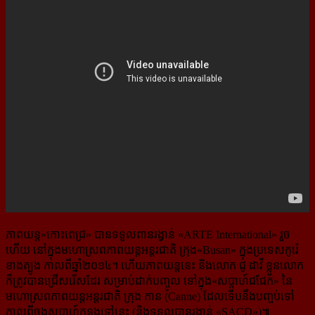
ភាពយន្ដ«កោះពេជ្រ» បានទទួលពានរង្វាន់ «ARTE International» រួច
ហើយ នៅក្នុង​មហោស្រព​ភាពយន្ដ​អន្តរជាតិ ក្រុង«Busan» ក្នុង​ប្រទេស​កូរ៉េ
ខាងត្បូង កាលពីឆ្នាំ២០១៤។ ហើយភាពយន្ដនេះ និងលោក ជូ ដាវី ខ្លួនលោក
ក៏​ត្រូវបានជ្រើសរើសដែរ សម្រាប់ដាក់បញ្ចូល ទៅក្នុង«សប្ដាហ៍ជជែក» នៃ
មហោស្រព​ភាពយន្ដ​អន្តរជាតិ ​ក្រុង កាន (Canne) ដែលទើបនឹងបញ្ចប់ទៅ
កាលពីចុងសប្ដាហ៍កន្លងទៅនេះ (និងទទួល​បាន​រង្វាន់ «SACD»)៕