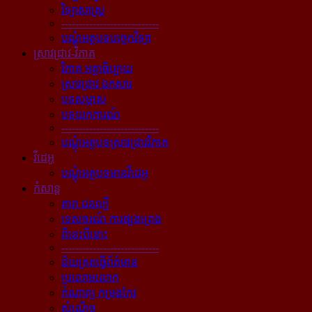
វិទ្យាសាស្ត្រ
----------------------------
បណ្ដុំអត្ថបទបច្ចេកវិទ្យា
ស្រាវជ្រាវ-វិភាគ
វិភាគ អត្ថាធិប្បាយ
ស្រាវជ្រាវ ឯកសារ
បទសម្ភាស
បទយកការណ៍
----------------------------
បណ្ដុំអត្ថបទស្រាវជ្រាវវិភាគ
វីដេអូ
បណ្ដុំអត្ថបទមានវីដេអូ
កំសាន្ដ
តារា ជនល្បី
ទេសចរណ៍ ការផ្សងព្រេង
ពីនេះពីនោះ
----------------------------
ជ័យគ្រតធ្វើព័ត៌មាន
ប្រលោមលោក
កំណាព្យ កម្រងកែវ
សំណើច