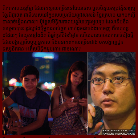
ពិភពភាពយន្ដខ្មែរ ដែលគេស្គាល់ច្រើននៅឯបរទេស ចូលចិត្តយកប្រវត្តិសាស្ត្រ
ខ្មែរដ៏ជូរចត់ ជាពិសេសនៅក្នុង​របប​ប្រល័យ​ពូជសាសន៍ ខ្មែរក្រហម យកមក​ធ្វើ
ជា​សាច់រឿង​ណាស់។ ប៉ុន្តែសមិទ្ធិករភាពយន្ដវ័យក្មេងមួយរូប ដែល​ទើប​នឹង​
សម្រេច​បាន នូវស្នាដៃ​ថ្មី​មួយ​របស់ខ្លួន ហាក់ដូចជាចង់ងាកចេញ ពីភាគបន្ត
ដដែលៗ នៃយុគខ្មៅងងឹត បីឆ្នាំប្រាំបីខែម្ភៃខែ ហើយបានចាប់យក​សាច់រឿង​ថ្មី
ដែលបង្ហាញ​ពីបច្ចុប្បន្ន​កាល និង​អនាគតកាល​ច្រើនជាង មកបង្ហាញ​ជូន​
ទស្សនិកជន។ តើសមិទ្ធិករ​រូប​នោះ ជា​នរណា?