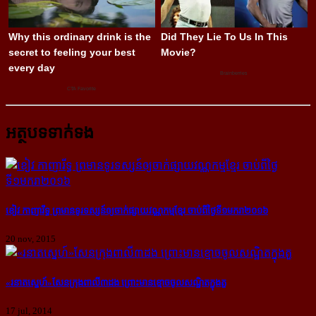
អត្ថបទទាក់ទង
ខៀវ កាញារីទ្ធ ព្រមាន​ទូរទស្សន៍​ឲ្យ​ចាក់​ផ្សាយ​វណ្ណកម្ម​ខ្មែរ ចាប់​ពី​ថ្ងៃ​ទី១មករា​២០១៦
20 nov, 2015
«រនាតស្នេហ៍»​សែន​ក្រុង​ពាលី​៣​ដង ព្រោះ​មាន​ខ្មោច​ចូល​សណ្ឋិត​ក្នុង​តួ
17 jul, 2014