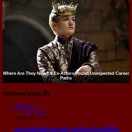
សោភ័ណភាព សុខភាព ជីវិត
អានពិស្ដារ
26008
October 03, 2018
គ្រោះធម្មជាតិនៅឥណ្ឌូនេស៊ី៖ សុខចិត្ត​ស្លាប់​ខ្លួន​ដើម្បី​ឲ្យ​