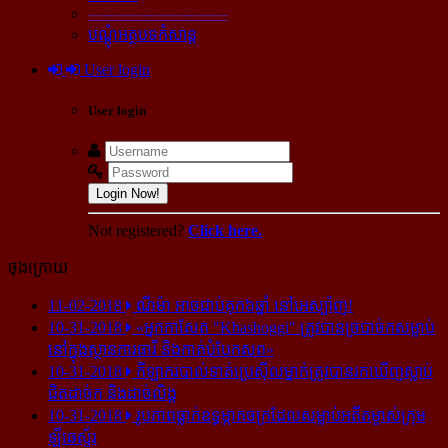
----------------------------
បណ្ដុំអត្ថបទកំសាន្ដ
User login
User login
Login Now!
Not registered?
Click here.
ចុងក្រោយ
11-02-2018
ណីម៉ា អាច​ជាប់​គុក​៦ឆ្នាំ នៅ​អេស្ប៉ាញ!
10-31-2018
«អ្នក​កាសែត "Khashoggi" ត្រូវ​បាន​ច្របាច់ក​សម្លាប់​
នៅ​ក្នុង​ស្ថាន​ភារធារី និង​កាត់​បំបែក​សព»
10-31-2018
កីឡាករ​បាល់ទាត់​ប្រេស៊ីល​ម្នាក់​ត្រូវ​បាន​រក​ឃើញ​ស្លាប់​
ជិត​ដាច់ក និង​ដាច់​លិង្គ
10-31-2018
រូបភាព​ធ្លាក់​ឧទ្ធម្ភាគចក្រ​ដែល​សម្លាប់​អតីត​ម្ចាស់​ក្រុម​
ឡីឆេស្ទ័រ