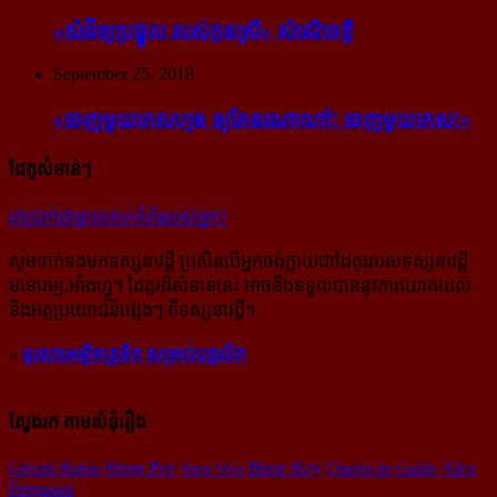
«សំដី​ឲ្យ​ប្រផ្នូល របស់​កូនស្រី» សំណើចខ្លី
September 25, 2018
«ចេញ​មួយ​កេស​ហ្មង ឲ្យ​តែ​នរណា​ហៅ! ចេញ​មួយ​កេស!»
ដៃគូសំខាន់ៗ
រក​​ប្រាក់​​ជា​​មួយ​​គេហទំព័រ​​របស់​​អ្នក?
-
សូម​ទាក់ទង​មក​ទស្សនាវដ្ដី ប្រសិន​បើ​អ្នក​ចង់​ក្លាយ​ជា​ដៃគូរ​របស់​ទស្សនាវដ្ដី​
មនោរម្យ.អាំងហ្វូ។ ដៃ​គូរ​ដ៏​សំខាន់​នេះ អាច​នឹង​ទទួល​បាន​នូវ​ការ​យោគយល់
និង​អត្ថ​ប្រយោជន៍​ផ្សេងៗ ពីទស្សនាវដ្ដី។
»
ទូរសាអេឡិចត្រូនិក សម្រាប់បុគ្គលិក
ស្វែងរក តាមសំនុំរឿង
Bour Kry
Heng Pov
Alex
Gérald Babin
Vorn Viva
Charles de Gaulle
Ferguson