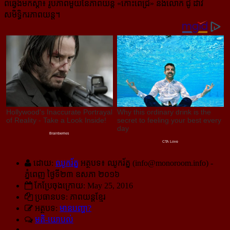
ពីឆ្វេងមកស្ដាំ៖ រូបភាពមួយនៃភាពយន្ដ «កោះពេជ្រ» និងលោក ជូ ដាវី
សមិទ្ធិករភាពយន្ដ។
ដោយ:
ឈូករ័ត្ន
អត្ថបទ៖ ឈូករ័ត្ន (
info@monoroom.info
) -
ភ្នំពេញ ថ្ងៃទី២៣ ឧសភា ២០១៦
កែប្រែចុងក្រោយ: May 25, 2016
ប្រធានបទ: ភាពយន្ដខ្មែរ
អត្ថបទ:
មានបញ្ហា?
មតិ-យោបល់