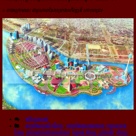
» ខាងក្រោមនេះ ជារូបភាពនៃគម្រោងអភិវឌ្ឍន៍ កោះពេជ្រ៖
មតិ-យោបល់
សម្រាំងវប្ប​ធម៌​ សិល្បៈ
,
សម្រាំងជាខេមរភាសា
,
អត្ថបទមាន
វីដេអូ
,
គ្រប់អត្ថបទជាខេមរភាសា
,
វប្បធម៌ សិល្បៈ ប្រពៃណី
,
សិល្បៈ