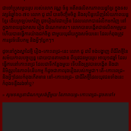
ជាចៅប្រុសមួយរូប របស់លោក វណ្ណ ច័ន្ទ អតីតផលិតករភាពយន្ដខ្មែរ ក្នុង​ទស
វត្សន៍​ឆ្នាំ៦០-៧០ លោក ជូ ដាវី ​បាន​ចិញ្ចឹមចិត្ត និង​សុបិន្តឃើញវិស័យភាពយន្ដ
ខ្មែរ​ ងើបត្រឡប់មកវិញ ដូចរឿងរ៉ាវជាច្រើន ដែល​លោក​បាន​រំលឹក​មក​វិញ នៅ
ក្នុងភាពយន្ដឯកសារ រឿង ដំណេកមាស។ លោកបានបង្កើតជាផលិតកម្មមួយ
ហើយ​បាន​ធ្វើ​ការ​យ៉ាង​ជក់​ចិត្ត ជាមួយ​យុវវ័យ​ក្នុង​សម័យនេះ ដែលកំពុងត្រូវ
ការ​នូវទំនើបកម្ម និង​អ្វីៗ​ប្លែកៗ។
ដូចនៅក្នុងស្នាដៃថ្មី រឿង«កោះពេជ្រ»នេះ លោក ជូ ដាវី ចង់បង្ហាញ ពីជីវិតថ្មីនៃ​
សម័យកាល​បច្ចុប្បន្ន ដោយ​បាន​តាមដាន ពីយុវជនមួយរូប អាយុ១៨ឆ្នាំ ដែល
ធ្វើការនៅកោះពេជ្រ ដែលជាទីកន្លែងមួយ ទើបនឹង​ត្រូវ​បាន​បង្កើត​ និង​ជា​
និមិត្តរូប​នៃ​ភាពទំនើបកម្ម ក៏ដូចជាភាពរុងរឿងរបស់កម្ពុជា។ តើ«កោះពេជ្រ»
និងអ្វីៗ​ដែល​កំពុង​កើត​មាន​ នៅ​«កោះពេជ្រ» ជាជីវិត​ថ្មី​ដែល​យុវជន​ទាំង​នេះ
កំពុង​ទន្ទឹង​រង់ចាំឬ?
» សូមទស្សនាដំណកស្រង់ខ្លីមួយ នៃភាពយន្ដ«កោះពេជ្រ»ដូចតទៅ៖