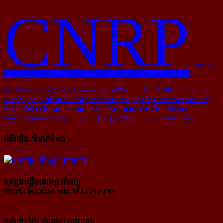
CNRP
Jonathan
Beauty
Segal
Nadia Heng
Dick Advocaat
Azim Premji
SMS
Franck
Ribery
info
Soudan du Sud
electric cars
cnn
Apsara
Carrefour
Sok Srey
Rhona Smith
Neang
Pekin
Lion Blanc
proverbe
Cesc Fabregas
Minami Minegishi
Piero Fassino
Google Play Films
Annalisa Santi
អំពីយើង /ទំនាក់ទំនង
ទស្សនាវដ្ដីមនោរម្យ.អាំងហ្វូ
MONOROOM.info MAGAZINE
ការិយាល័យ កណ្ដាល (រដ្ឋបាល)