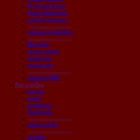
វិទ្យុ ទូរទស្សន៍ រូបភាព
ភាពយន្ដ ផ្ទាំងសំពត់ស
ប្រពៃណី ទំនៀមទម្លាប់
----------------------------
បណ្ដុំអត្ថបទវប្បធម៌សិល្បៈ
----------------------------
ជីវិតប្រចាំថ្ងៃ
សុខភាព អនាម័យ
សោភ័ណភាព
បេះដូង ស្នេហា
----------------------------
បណ្ដុំអត្ថបទពីជីវិត
កីឡា-បច្ចេកវិទ្យា
បាល់ទាត់
ប្រដាល់
ប្រណាំងយាន
កីឡាដទៃទៀត
----------------------------
បណ្ដុំអត្ថបទកីឡា
----------------------------
បច្ចេកវិទ្យា