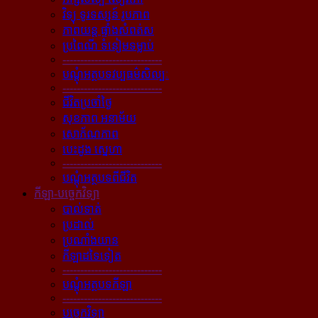
វិទ្យុ ទូរទស្សន៍ រូបភាព
ភាពយន្ដ ផ្ទាំងសំពត់ស
ប្រពៃណី ទំនៀមទម្លាប់
----------------------------
បណ្ដុំអត្ថបទវប្បធម៌សិល្បៈ
----------------------------
ជីវិតប្រចាំថ្ងៃ
សុខភាព អនាម័យ
សោភ័ណភាព
បេះដូង ស្នេហា
----------------------------
បណ្ដុំអត្ថបទពីជីវិត
កីឡា-បច្ចេកវិទ្យា
បាល់ទាត់
ប្រដាល់
ប្រណាំងយាន
កីឡាដទៃទៀត
----------------------------
បណ្ដុំអត្ថបទកីឡា
----------------------------
បច្ចេកវិទ្យា