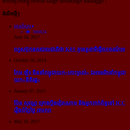
មនោរម្យ.អាំងហ្វូ នៅទីនេះ ជិតអ្នក ដោយសារអ្នក និងដើម្បីអ្នក !
ដំណឹងថ្មីៗ
អានពិស្ដារ
300824
June 18, 2017
ហ្វេសប៊ុក​នគរបាល​ជាតិ​ថា K01 គ្មាន​តួនាទី​ធ្វើ​ចរាចរណ៍​ទេ
October 16, 2014
កែម ឡី៖ ចិន​នាំ​កម្ពុជា​យក​«កោះ​ត្រល់» ឯ​អាមេរិក​នាំ​កម្ពុជា​
យក​«នីតិរដ្ឋ»
January 07, 2015
ប៉ែន សុវណ្ណ គ្រោង​ប្តឹង​វៀតណាម និង​អ្នក​ពាក់​ព័ន្ធ​ទៅ ICC
រឿង​បំភ្លៃ​ថ្ងៃ ៧​មករា
May 16, 2017