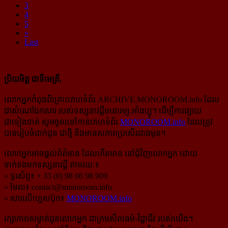
3
4
5
»
Last
ប្រិយមិត្ត ជាទីមេត្រី,
លោកអ្នកកំពុងពិគ្រោះគេហទំព័រ ARCHIVE.MONOROOM.info ដែល
ជាសំណៅឯកសារ របស់ទស្សនាវដ្ដីមនោរម្យ.អាំងហ្វូ។ ដើម្បីការផ្សាយ
ជាទៀងទាត់ សូមចូលទៅកាន់​គេហទំព័រ
MONOROOM.info
ដែលត្រូវ
បានរៀបចំដាក់ជូន ជាថ្មី និងមានសភាពប្រសើរជាងមុន។
លោកអ្នកអាចផ្ដល់ព័ត៌មាន ដែលកើតមាន នៅជុំវិញលោកអ្នក ដោយ
ទាក់ទងមកទស្សនាវដ្ដី តាមរយៈ៖
» ទូរស័ព្ទ៖ + 33 (0) 98 06 98 909
» មែល៖
contact@monoroom.info
» សារលើហ្វេសប៊ុក៖
MONOROOM.info
រក្សាភាពសម្ងាត់ជូនលោកអ្នក ជាក្រមសីលធម៌-​វិជ្ជាជីវៈ​របស់យើង។