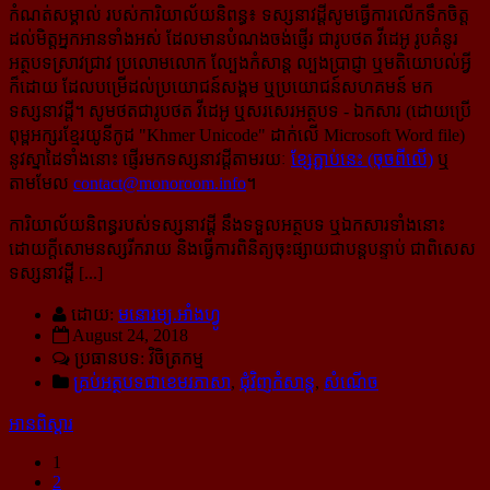
កំណត់សម្គាល់ របស់ការិយាល័យនិពន្ធ៖
ទស្សនាវដ្ដីសូមធ្វើការលើកទឹកចិត្ត
ដល់មិត្តអ្នកអានទាំងអស់ ដែលមានបំណងចង់ផ្ញើរ ជា​រូបថត វីដេអូ រូបគំនូរ
អត្ថបទ​​ស្រាវជ្រាវ ប្រលោមលោក ល្បែង​កំសាន្ដ ល្បងប្រាជ្ញា ឬមតិយោបល់អ្វី
ក៏ដោយ ដែលបម្រើ​ដល់​ប្រយោជន៍​សង្គម ឬប្រយោជន៍សហគមន៍ មក
ទស្សនាវដ្ដី។ សូមថតជារូបថត វីដេអូ ឬសរសេរ​អត្ថបទ - ឯកសារ (ដោយ​ប្រើ
ពុម្ពអក្សរខ្មែរ​យូនីកូដ "Khmer Unicode" ដាក់លើ Microsoft Word file)
នូវស្នាដៃទាំងនោះ ផ្ញើរ​មកទស្សនាវដ្ដី​តាម​រយៈ
ខ្សែភ្ជាប់នេះ (ចុចពីលើ)
ឬ
តាមមែល
contact@monoroom.info
។
ការិយាល័យនិពន្ធរបស់ទស្សនាវដ្ដី នឹងទទួលអត្ថបទ ឬឯកសារទាំងនោះ
ដោយក្ដីសោមនស្សរីករាយ និង​ធ្វើការ​​ពិនិត្យ​ចុះ​ផ្សាយជាបន្តបន្ទាប់ ជាពិសេស​
ទស្សនាវដ្ដី [...]
ដោយ:
មនោរម្យ.អាំងហ្វូ
August 24, 2018
ប្រធានបទ: វិចិត្រកម្ម
គ្រប់អត្ថបទជាខេមរភាសា
,
ជុំវិញកំសាន្ដ
,
សំណើច
អានពិស្ដារ
1
2