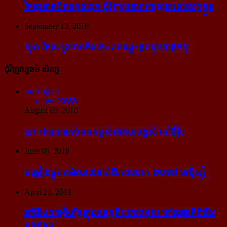
ថៃ​ព្រមាន​បិត​ហ្វេសប៊ុក ជុំ​វិញ​រូបភាព​អាស្រូវ​របស់​ស្ដេច​ខ្លួន
September 13, 2016
ហ៊ុន សែន ព្រមាន​កំទេច​«ពលរដ្ឋ»​ចូលរួម​បាតុកម្ម
ជុំវិញវប្បធម៌ សិល្បៈ
អានពិស្ដារ
20858
August 09, 2018
នេះ ជា​អាគារ​កប់​ពពក​ខ្ពស់​ជាង​គេ​បង្អស់ នៅ​អ៊ឺរ៉ុប
June 06, 2018
ចម្រៀង​ផ្លូវការ​នៃ​បាល់ទាត់​ពិភពលោក ២០១៨ នៅ​រ៉ូស្ស៊ី
April 21, 2018
របាំ​និង​ចម្រៀង​ខ្មែរ​ក្នុង​ទស្សនីយភាព​មួយ នៅ​រដ្ឋធានី​ប៉ារីស​
ល្ងាច​នេះ