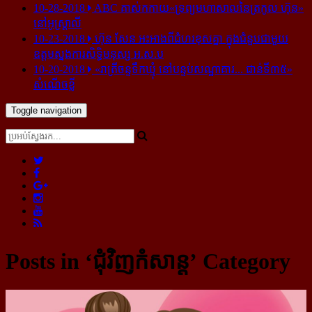
10-28-2018
ABC គាស់​កកាយ​«ទ្រព្យមហាសាល​នៃ​ត្រកូល ហ៊ុន»​
នៅ​អូស្ត្រាលី
10-23-2018
ហ៊ុន សែន អះអាង​ពី​ជំហរ​ខុស​គ្នា ក្នុង​ជំនួប​ជាមួយ​
ឧត្តម​ស្នងការ​សិទ្ធិ​មនុស្ស អ.ស.ប
10-20-2018
«រាត្រីចន្ទទឹកឃ្មុំ នៅបន្ទប់សណ្ឋាគារ... ជាន់ទី៣៥»
សំណើចខ្លី
Toggle navigation
Posts in ‘ជុំវិញកំសាន្ដ’ Category