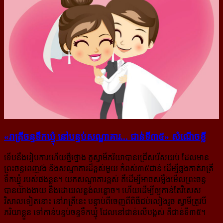
«រាត្រីចន្ទទឹកឃ្មុំ នៅបន្ទប់សណ្ឋាគារ... ជាន់ទី៣៥» សំណើចខ្លី
ទើបនឹងរៀបការហើយថ្មីថ្មោង គូស្វាមីភរិយាបានជ្រើសរើសយប់ ដែលមាន
ព្រះចន្ទពេញវង់ និងសណ្ឋាគារដ៏ខ្ពស់មួយ កំពស់៣៥ជាន់ ដើម្បីឆ្លងកាត់រាត្រី
ទឹកឃ្មុំ របស់ផងខ្លួន។ យកសណ្ឋាគារខ្ពស់ គឺដើម្បីអាចសម្លឹងមើលព្រះចន្ទ
បានយ៉ាងងាយ និងដោយលន្លង់លន្លោច។ ហើយដើម្បីឲ្យកាន់តែវិសេស
វិសាលទៀតនោះ នៅរាត្រីនេះ បន្ទាប់ពីចេញពីពិធីជប់លៀងរួច ស្វាមីត្រូវបី
ភរិយាខ្លួន ទៅកាន់បន្ទប់ចន្ទទឹកឃ្មុំ ដែលនៅជាន់លើបង្អស់ គឺជាន់ទី៣៥។