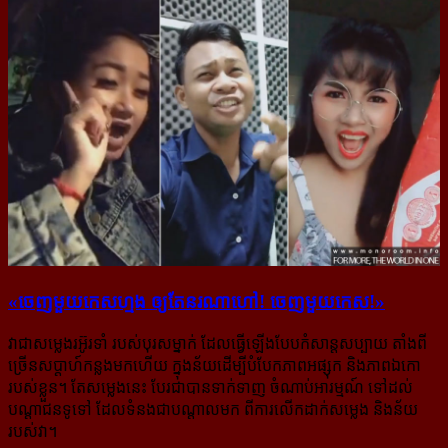
«ចេញ​មួយ​កេស​ហ្មង ឲ្យ​តែ​នរណា​ហៅ! ចេញ​មួយ​កេស!»
វាជាសម្លេងរអ៊ូរទាំ របស់បុរសម្នាក់ ដែលធ្វើឡើងបែបកំសាន្ដសប្បាយ តាំងពី
ច្រើនសប្ដាហ៍​កន្លងមកហើយ ក្នុងន័យដើម្បីបំបែកភាពអផ្សុក និងភាពឯកោ
របស់ខ្លួន។ តែសម្លេងនេះ បែរជាបានទាក់ទាញ ចំណាប់អារម្មណ៍ ទៅដល់
បណ្ដាជនទូទៅ ដែលទំនងជាបណ្ដាលមក ពីការលើកដាក់សម្លេង និងន័យ
របស់វា។