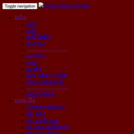
Toggle navigation
ដំណឹង
កម្ពុជា
បារាំង
អាស៊ី-ប៉ាស៊ីភិក
ពិភពលោក
----------------------------
នយោបាយ
សង្គម
សេដ្ឋកិច្ច
គ្រោះ យុត្តិធម៌ បទល្មើស
បរិស្ថាន ផែនដី ព្រំដែន
----------------------------
បណ្ដុំគ្រប់ដំណឹង
វប្បធម៌-ជីវិត
ស្ថាបត្យកម្ម រៀបចំនគរ
គំនូរ ចម្លាក់
ភ្លេង ចម្រៀង ស្មូត្រ
របាំ ល្ខោន ទស្សនីយភាព
អក្សសិល្ប៍ សៀវភៅ