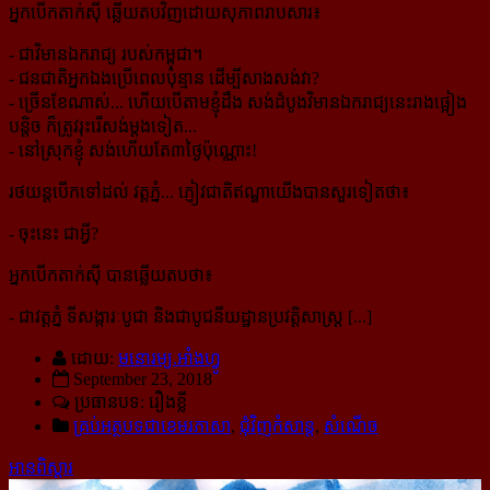
អ្នកបើកតាក់ស៊ី ឆ្លើយតបវិញដោយសុភាពរាបសារ៖
- ជាវិមានឯករាជ្យ របស់កម្ពុជា។
- ជនជាតិអ្នកឯងប្រើពេលប៉ុន្មាន ដើម្បីសាងសង់វា?
- ច្រើនខែណាស់... ហើយបើតាមខ្ញុំដឹង សង់ដំបូងវិមានឯករាជ្យនេះ​រាងផ្អៀង
បន្តិច ក៏ត្រូវរុះរើសង់ម្ដងទៀត...
- នៅស្រុកខ្ញុំ សង់ហើយតែ៣ថ្ងៃប៉ុណ្ណោះ!
រថយន្ដបើកទៅដល់ វត្តភ្នំ... ភ្ញៀវជាតិឥណ្ឌាយើងបានសួរទៀតថា៖
- ចុះនេះ ជាអ្វី?
អ្នកបើកតាក់ស៊ី បានឆ្លើយតបថា៖
- ជាវត្តភ្នំ ទីសង្ការៈបូជា និងជាបូជនីយដ្ឋានប្រវត្តិសាស្ត្រ [...]
ដោយ:
មនោរម្យ.អាំងហ្វូ
September 23, 2018
ប្រធានបទ: រឿងខ្លី
គ្រប់អត្ថបទជាខេមរភាសា
,
ជុំវិញកំសាន្ដ
,
សំណើច
អានពិស្ដារ