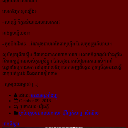
ជម្រាបលា លោកតា។
លោកឪពុកសួរឡើង៖
- ហេតុអ្វី ក៏កូននិយាយលាលោកតា?
នាងតូចឆ្លើយថា៖
- កូនមិនដឹងទេ... តែវាដូចជាមានតែពាក្យហ្នឹង ដែលកូនត្រូវនិយាយ។
លុះស្អែកព្រឹកឡើង ជីតានាងបានលាចាកលោក។ លោកឪពុកឆ្ងល់យ៉ាងខ្លាំង
នឹងពាក្យជូនពររបស់កូនស្រីខ្លួន ដែលដូចជាគាប់ជួនពេកណាស់។ នៅ
ប៉ុន្មានខែក្រោយមក នៅមុនពេលឪពុកចាកចេញពីបន្ទប់ កូនស្រីតូចបានបន្លឺ
ពាក្យបន់ស្រន់ និងជូនពរទៀតថា៖
- សូមព្រះជាម្ចាស់ [...]
ដោយ:
មនោរម្យ.អាំងហ្វូ
October 09, 2018
ប្រធានបទ: រឿងខ្លី
គ្រប់អត្ថបទជាខេមរភាសា
,
ជុំវិញកំសាន្ដ
,
សំណើច
អានពិស្ដារ