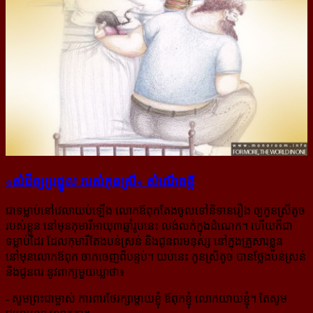
«សំដី​ឲ្យ​ប្រផ្នូល របស់​កូនស្រី» សំណើចខ្លី
ជាទម្លាប់​នៅវេលាយប់ឡើង លោកឪពុកតែងចូលទៅនិទានរឿង ឲ្យកូនស្រីតូច​
របស់ខ្លួន នៅមុនកុមារីអាយុ៣ឆ្នាំរូបនេះ លង់លក់ក្នុងដំណេក។ ហើយក៏ជា
ទម្លាប់ដែរ ដែលកុមារីតែងបន់ស្រន់ និងជូនពរមនុស្ស នៅក្នុងគ្រួសារខ្លួន
នៅមុនលោកឪពុក ចាកចេញពីបន្ទប់។ យប់នេះ កូនស្រីតូច បានថ្លែងបន់ស្រន់
និងជូនពរ នូវពាក្យមួយឃ្លាថា៖
- សូមព្រះជាម្ចាស់ ការពារថែរក្សាម្ដាយខ្ញុំ ឪពុកខ្ញុំ លោកយាយខ្ញុំ។ តែសូម