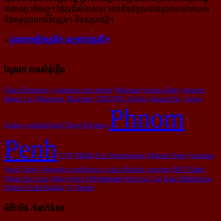
មនោរម្យ.អាំងហ្វូ។ ដៃ​គូរ​ដ៏​សំខាន់​នេះ អាច​នឹង​ទទួល​បាន​នូវ​ការ​យោគយល់
និង​អត្ថ​ប្រយោជន៍​ផ្សេងៗ ពីទស្សនាវដ្ដី។
»
ទូរសាអេឡិចត្រូនិក សម្រាប់បុគ្គលិក
ស្វែងរក តាមសំនុំរឿង
histoire
Clint Dempsey
Commerce du cheveu
Walkman
Vichara Dany
CHEANG Sokha
Asian
khmer Leu
Margaret Thatcher
Samuel Eto
Phnom
Games
zombieland
David Petraeus
Penh
Mafia
CTH
Eric Bourdonneau
Manuel Neuer
Jonathan
HO Vann
confidence
Segal
Fanny Neguesha
Luka Modric
aspirine
Jeux Olympiques
White Star Line
Delpo
Electric Car
Kate Middleton
Dahou Ould Kablia
Vy Dineth
អំពីយើង /ទំនាក់ទំនង