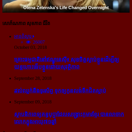
សោភ័ណភាព សុខភាព ជីវិត
អានពិស្ដារ
26007
October 03, 2018
គ្រោះធម្មជាតិនៅឥណ្ឌូនេស៊ី៖ សុខចិត្ត​ស្លាប់​ខ្លួន​ដើម្បី​ឲ្យ​
យន្ដហោះ​ងើប​ខ្លួន​ដោយ​សុវត្ថិភាព
September 28, 2018
រវល់​ឈ្លក់​នឹង​ទូរស័ព្ទ ទុក​ឲ្យ​កូន​លង់​ទឹក​ជិត​ស្លាប់
September 09, 2018
ស្ថាបនិក​ពេទ្យ​គន្ធបុប្ផា​ដែល​សង្គ្រោះ​កុមារ​ខ្មែរ​ បាន​លាចាក​
លោក​ក្នុង​អាយុ​៧១ឆ្នាំ