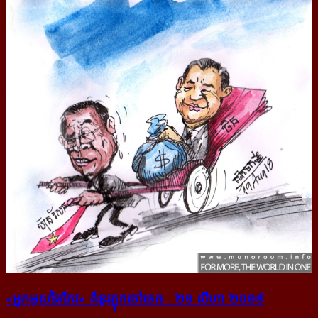
«អ្នក​អូស​ឆៃកែវ» គំនូរ​ត្លុក​ចៅ​ចេក - ២១ សីហា ២០១៩