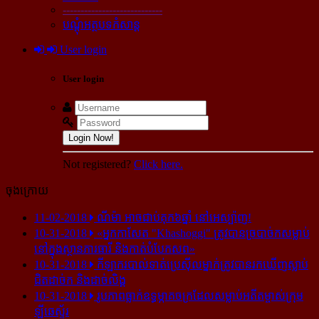
----------------------------
បណ្ដុំអត្ថបទកំសាន្ដ
User login
User login
Login Now!
Not registered?
Click here.
ចុងក្រោយ
11-02-2018
ណីម៉ា អាច​ជាប់​គុក​៦ឆ្នាំ នៅ​អេស្ប៉ាញ!
10-31-2018
«អ្នក​កាសែត "Khashoggi" ត្រូវ​បាន​ច្របាច់ក​សម្លាប់​
នៅ​ក្នុង​ស្ថាន​ភារធារី និង​កាត់​បំបែក​សព»
10-31-2018
កីឡាករ​បាល់ទាត់​ប្រេស៊ីល​ម្នាក់​ត្រូវ​បាន​រក​ឃើញ​ស្លាប់​
ជិត​ដាច់ក និង​ដាច់​លិង្គ
10-31-2018
រូបភាព​ធ្លាក់​ឧទ្ធម្ភាគចក្រ​ដែល​សម្លាប់​អតីត​ម្ចាស់​ក្រុម​
ឡីឆេស្ទ័រ