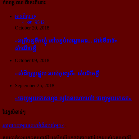
កំសាន្ដ តារា ពីនេះពីនោះ
អានពិស្ដារ
9542
October 20, 2018
«រាត្រីចន្ទទឹកឃ្មុំ នៅបន្ទប់សណ្ឋាគារ... ជាន់ទី៣៥»
សំណើចខ្លី
October 09, 2018
«សំដី​ឲ្យ​ប្រផ្នូល របស់​កូនស្រី» សំណើចខ្លី
September 25, 2018
«ចេញ​មួយ​កេស​ហ្មង ឲ្យ​តែ​នរណា​ហៅ! ចេញ​មួយ​កេស!»
ដៃគូសំខាន់ៗ
រក​​ប្រាក់​​ជា​​មួយ​​គេហទំព័រ​​របស់​​អ្នក?
-
សូម​ទាក់ទង​មក​ទស្សនាវដ្ដី ប្រសិន​បើ​អ្នក​ចង់​ក្លាយ​ជា​ដៃគូរ​របស់​ទស្សនាវដ្ដី​