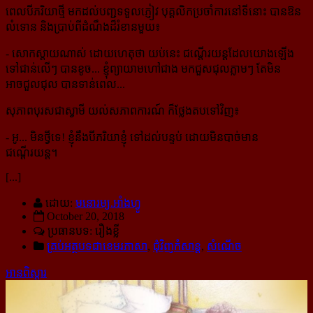
ពេលបីភរិយាថ្មី មកដល់បញ្ជទទួលភ្ញៀវ បុគ្គលិកប្រចាំការនៅទីនោះ បានឱន
លំទោន និងប្រាប់ពីដំណឹងដ៏រំខានមួយ៖
- សោកស្ដាយណាស់ ដោយហេតុថា យប់នេះ ជណ្ដើរយន្ដដែលយោងឡើង
ទៅជាន់លើៗ បានខូច... ខ្ញុំព្យាយាមហៅជាង មកជួសជុលភ្លាមៗ តែមិន
អាចជួលជុល បានទាន់ពេល...
សុភាពបុរសជាស្វាមី យល់សភាពការណ៍ ក៏ថ្លែងតបទៅវិញ៖
- អូ... មិនថ្វីទេ! ខ្ញុំនឹងបីភរិយាខ្ញុំ ទៅដល់បន្ទប់ ដោយមិនបាច់មាន
ជណ្ដើរយន្ដ។
[...]
ដោយ:
មនោរម្យ.អាំងហ្វូ
October 20, 2018
ប្រធានបទ: រឿងខ្លី
គ្រប់អត្ថបទជាខេមរភាសា
,
ជុំវិញកំសាន្ដ
,
សំណើច
អានពិស្ដារ