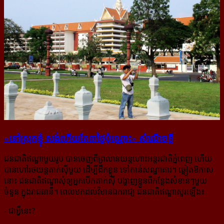
«នៅ​ស្រុក​​ខ្ញុំ សង់​ហើយ​តែ៣ថ្ងៃ​ប៉ុណ្ណោះ» សំណើច​ខ្លី
ជនជាតិឥណ្ឌាមួយរូប បានចេញពីព្រលានយន្ដហោះអន្តរជាតិភ្នំពេញ ហើយ
បានហៅរថយន្ដតាក់ស៊ីមួយ ដើម្បីដឹកខ្លួន ទៅកាន់សណ្ឋាគារ។ ឆ្លៀតឱកាស
នោះ ជនជាតិឥណ្ឌាសុំឲ្យអ្នកបើកតាក់ស៊ី បង្ហាញខ្លួនពីកន្លែងសំខាន់ៗមួយ
ចំនួន ក្នុងរាជធានី។ ពេលមកដល់វិមានឯករាជ្យ ជនជាតិឥណ្ឌាសួរឡើង៖
- ជាអ្វីនេះ?