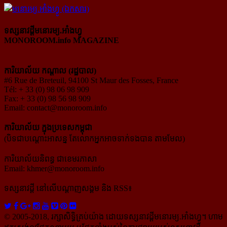
ទស្សនាវដ្ដីមនោរម្យ.អាំងហ្វូ
MONOROOM.info MAGAZINE
ការិយាល័យ កណ្ដាល (រដ្ឋបាល)
#6 Rue de Breteuil, 94100 St Maur des Fosses, France
Tél: + 33 (0) 98 06 98 909
Fax: + 33 (0) 98 56 98 909
Email:
contact@monoroom.info
ការិយាល័យ ក្នុង​ប្រទេស​កម្ពុជា
(បិទជាបណ្ដោះអាសន្ន តែលោកអ្នកអាចទាក់ទងបាន តាមមែល)
ការិយាល័យនិពន្ធ ជាខេមរភាសា
Email:
khmer@monoroom.info
ទស្សនាវដ្ដី​ នៅលើបណ្ដាញសង្គម និង RSS៖
© 2005-2018, រក្សាសិទ្ធិគ្រប់យ៉ាង ដោយទស្សនាវដ្ដី​មនោរម្យ.អាំងហ្វូ។ ហាម​