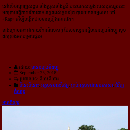
នៅលើបណ្ដាញសង្គម ទាំងប្រុសទាំងស្រី បានយកសម្លេង របស់បុរសរូបនេះ
មកត្រាប់ធ្វើកាយវិការតាម រហូតដល់ខ្លះទៀត បានយកសម្លេងនេះ ទៅ
«Rap» ដើម្បីបង្កើតជាបទចម្រៀងនោះផង។
ខាងក្រោមនេះ ជាកាយវិការពិសេសៗ ដែលទស្សនាវដ្ដីមនោរម្យ.អាំងហ្វូ សូម
ដកស្រង់មកជម្រាបជូន៖
ដោយ:
មនោរម្យ.អាំងហ្វូ
September 25, 2018
ប្រធានបទ: ពីនេះ​ពីនោះ
ពីនេះពីនោះ
,
អត្ថបទមានវីដេអូ
,
គ្រប់អត្ថបទជាខេមរភាសា
,
ជុំវិញ
កំសាន្ដ
អានពិស្ដារ