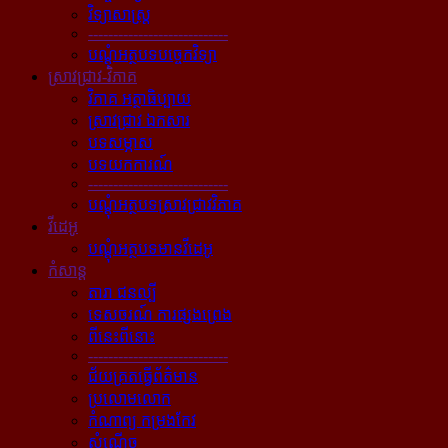
វិទ្យាសាស្ត្រ
----------------------------
បណ្ដុំអត្ថបទបច្ចេកវិទ្យា
ស្រាវជ្រាវ-វិភាគ
វិភាគ អត្ថាធិប្បាយ
ស្រាវជ្រាវ ឯកសារ
បទសម្ភាស
បទយកការណ៍
----------------------------
បណ្ដុំអត្ថបទស្រាវជ្រាវវិភាគ
វីដេអូ
បណ្ដុំអត្ថបទមានវីដេអូ
កំសាន្ដ
តារា ជនល្បី
ទេសចរណ៍ ការផ្សងព្រេង
ពីនេះពីនោះ
----------------------------
ជ័យគ្រតធ្វើព័ត៌មាន
ប្រលោមលោក
កំណាព្យ កម្រងកែវ
សំណើច