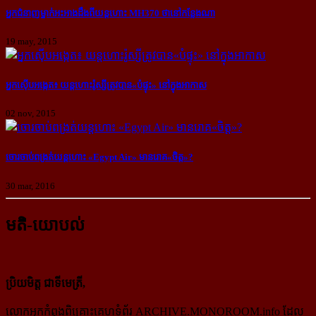
អ្នក​ជំនាញ​ម្នាក់​អះអាង​ដឹង​ពី​យន្ដហោះ MH370 ថា​នៅ​កន្លែង​ណា
19 may, 2015
អ្នក​ស៊ើប​អង្កេត៖ យន្ដហោះ​រ៉ូស្សី​ត្រូវ​បាន​«បំផ្ទុះ» នៅ​ក្នុង​អាកាស
02 nov, 2015
ចោរ​ចាប់​ពង្រត់​យន្ដហោះ «Egypt Air» មាន​រោគ​«ចិត្ត»?
30 mar, 2016
មតិ-យោបល់
ប្រិយមិត្ត ជាទីមេត្រី,
លោកអ្នកកំពុងពិគ្រោះគេហទំព័រ ARCHIVE.MONOROOM.info ដែល