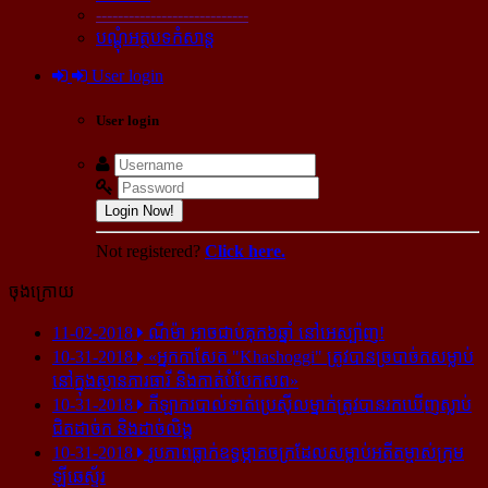
----------------------------
បណ្ដុំអត្ថបទកំសាន្ដ
User login
User login
Login Now!
Not registered?
Click here.
ចុងក្រោយ
11-02-2018
ណីម៉ា អាច​ជាប់​គុក​៦ឆ្នាំ នៅ​អេស្ប៉ាញ!
10-31-2018
«អ្នក​កាសែត "Khashoggi" ត្រូវ​បាន​ច្របាច់ក​សម្លាប់​
នៅ​ក្នុង​ស្ថាន​ភារធារី និង​កាត់​បំបែក​សព»
10-31-2018
កីឡាករ​បាល់ទាត់​ប្រេស៊ីល​ម្នាក់​ត្រូវ​បាន​រក​ឃើញ​ស្លាប់​
ជិត​ដាច់ក និង​ដាច់​លិង្គ
10-31-2018
រូបភាព​ធ្លាក់​ឧទ្ធម្ភាគចក្រ​ដែល​សម្លាប់​អតីត​ម្ចាស់​ក្រុម​
ឡីឆេស្ទ័រ