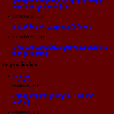
យន្ដហោះ​ងើប​ខ្លួន​ដោយ​សុវត្ថិភាព
September 28, 2018
រវល់​ឈ្លក់​នឹង​ទូរស័ព្ទ ទុក​ឲ្យ​កូន​លង់​ទឹក​ជិត​ស្លាប់
September 09, 2018
ស្ថាបនិក​ពេទ្យ​គន្ធបុប្ផា​ដែល​សង្គ្រោះ​កុមារ​ខ្មែរ​ បាន​លាចាក​
លោក​ក្នុង​អាយុ​៧១ឆ្នាំ
កំសាន្ដ តារា ពីនេះពីនោះ
អានពិស្ដារ
9542
October 20, 2018
«រាត្រីចន្ទទឹកឃ្មុំ នៅបន្ទប់សណ្ឋាគារ... ជាន់ទី៣៥»
សំណើចខ្លី
October 09, 2018