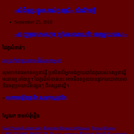
«សំដី​ឲ្យ​ប្រផ្នូល របស់​កូនស្រី» សំណើចខ្លី
September 25, 2018
«ចេញ​មួយ​កេស​ហ្មង ឲ្យ​តែ​នរណា​ហៅ! ចេញ​មួយ​កេស!»
ដៃគូសំខាន់ៗ
រក​​ប្រាក់​​ជា​​មួយ​​គេហទំព័រ​​របស់​​អ្នក?
-
សូម​ទាក់ទង​មក​ទស្សនាវដ្ដី ប្រសិន​បើ​អ្នក​ចង់​ក្លាយ​ជា​ដៃគូរ​របស់​ទស្សនាវដ្ដី​
មនោរម្យ.អាំងហ្វូ។ ដៃ​គូរ​ដ៏​សំខាន់​នេះ អាច​នឹង​ទទួល​បាន​នូវ​ការ​យោគយល់
និង​អត្ថ​ប្រយោជន៍​ផ្សេងៗ ពីទស្សនាវដ្ដី។
»
ទូរសាអេឡិចត្រូនិក សម្រាប់បុគ្គលិក
ស្វែងរក តាមសំនុំរឿង
Sao Paulo
Lupercales
Forrester Research
Onusida
Presse​ khmer
Rhona Smith
EXPULSIONS FORCÉES
Titanic
nagacorp
Economie