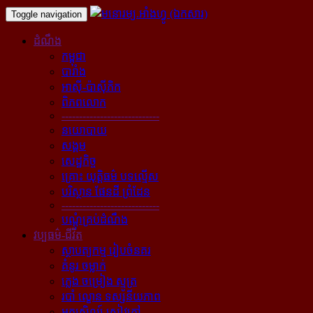
Toggle navigation
ដំណឹង
កម្ពុជា
បារាំង
អាស៊ី-ប៉ាស៊ីភិក
ពិភពលោក
----------------------------
នយោបាយ
សង្គម
សេដ្ឋកិច្ច
គ្រោះ យុត្តិធម៌ បទល្មើស
បរិស្ថាន ផែនដី ព្រំដែន
----------------------------
បណ្ដុំគ្រប់ដំណឹង
វប្បធម៌-ជីវិត
ស្ថាបត្យកម្ម រៀបចំនគរ
គំនូរ ចម្លាក់
ភ្លេង ចម្រៀង ស្មូត្រ
របាំ ល្ខោន ទស្សនីយភាព
អក្សសិល្ប៍ សៀវភៅ