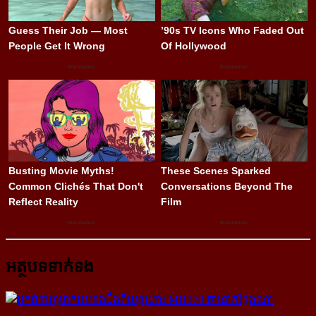
អត្ថបទទាក់ទង