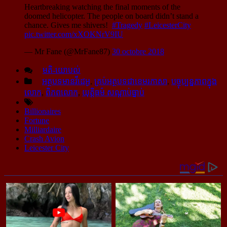
Heartbreaking watching the final moments of the
doomed helicopter. The people on board didn’t stand a
chance. Gives me shivers!
#Tragedy
#LeicesterCity
pic.twitter.com/xXOKNrV9IU
— Mr Fane (@MrFane87)
30 octobre 2018
មតិ-យោបល់
អត្ថបទមានវីដេអូ
,
គ្រប់អត្ថបទជាខេមរភាសា
,
បច្ចុប្បន្នភាពក្នុង
លោក
,
ពិភពលោក
,
យុត្តិធម៌ សណ្ដាប់ធ្នាប់
Billionaires
Fortune
Milliardaire
Crash Avion
Leicester City