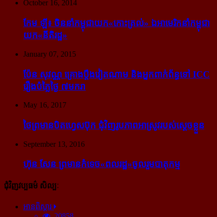
October 16, 2014
កែម ឡី៖ ចិន​នាំ​កម្ពុជា​យក​«កោះ​ត្រល់» ឯ​អាមេរិក​នាំ​កម្ពុជា​
យក​«នីតិរដ្ឋ»
January 07, 2015
ប៉ែន សុវណ្ណ គ្រោង​ប្តឹង​វៀតណាម និង​អ្នក​ពាក់​ព័ន្ធ​ទៅ ICC
រឿង​បំភ្លៃ​ថ្ងៃ ៧​មករា
May 16, 2017
ថៃ​ព្រមាន​បិត​ហ្វេសប៊ុក ជុំ​វិញ​រូបភាព​អាស្រូវ​របស់​ស្ដេច​ខ្លួន
September 13, 2016
ហ៊ុន សែន ព្រមាន​កំទេច​«ពលរដ្ឋ»​ចូលរួម​បាតុកម្ម
ជុំវិញវប្បធម៌ សិល្បៈ
អានពិស្ដារ
20858