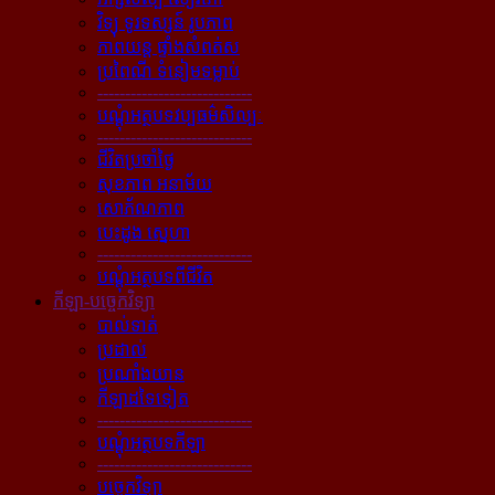
វិទ្យុ ទូរទស្សន៍ រូបភាព
ភាពយន្ដ ផ្ទាំងសំពត់ស
ប្រពៃណី ទំនៀមទម្លាប់
----------------------------
បណ្ដុំអត្ថបទវប្បធម៌សិល្បៈ
----------------------------
ជីវិតប្រចាំថ្ងៃ
សុខភាព អនាម័យ
សោភ័ណភាព
បេះដូង ស្នេហា
----------------------------
បណ្ដុំអត្ថបទពីជីវិត
កីឡា-បច្ចេកវិទ្យា
បាល់ទាត់
ប្រដាល់
ប្រណាំងយាន
កីឡាដទៃទៀត
----------------------------
បណ្ដុំអត្ថបទកីឡា
----------------------------
បច្ចេកវិទ្យា