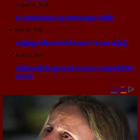
August 09, 2018
នេះ ជា​អាគារ​កប់​ពពក​ខ្ពស់​ជាង​គេ​បង្អស់ នៅ​អ៊ឺរ៉ុប
June 06, 2018
ចម្រៀង​ផ្លូវការ​នៃ​បាល់ទាត់​ពិភពលោក ២០១៨ នៅ​រ៉ូស្ស៊ី
April 21, 2018
របាំ​និង​ចម្រៀង​ខ្មែរ​ក្នុង​ទស្សនីយភាព​មួយ នៅ​រដ្ឋធានី​ប៉ារីស​
ល្ងាច​នេះ