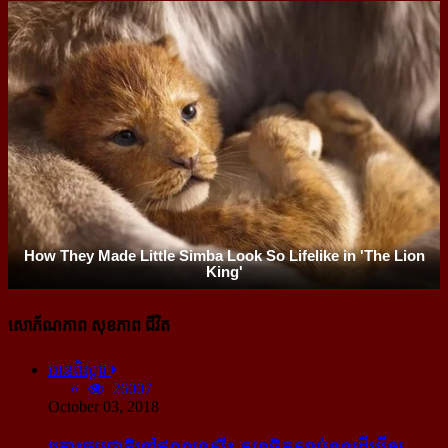
សោភ័ណភាព សុខភាព ជីវិត
អានពិស្ដារ
26007
October 03, 2018
គ្រោះធម្មជាតិនៅឥណ្ឌូនេស៊ី៖ សុខចិត្ត​ស្លាប់​ខ្លួន​ដើម្បី​ឲ្យ​