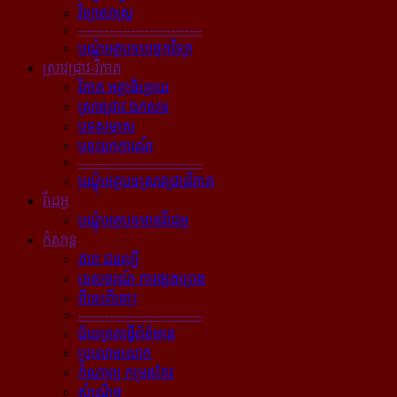
វិទ្យាសាស្ត្រ
----------------------------
បណ្ដុំអត្ថបទបច្ចេកវិទ្យា
ស្រាវជ្រាវ-វិភាគ
វិភាគ អត្ថាធិប្បាយ
ស្រាវជ្រាវ ឯកសារ
បទសម្ភាស
បទយកការណ៍
----------------------------
បណ្ដុំអត្ថបទស្រាវជ្រាវវិភាគ
វីដេអូ
បណ្ដុំអត្ថបទមានវីដេអូ
កំសាន្ដ
តារា ជនល្បី
ទេសចរណ៍ ការផ្សងព្រេង
ពីនេះពីនោះ
----------------------------
ជ័យគ្រតធ្វើព័ត៌មាន
ប្រលោមលោក
កំណាព្យ កម្រងកែវ
សំណើច