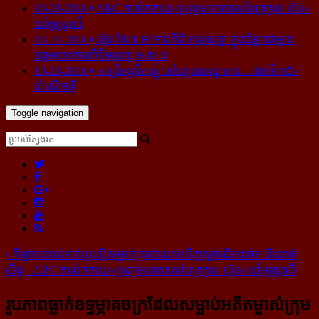
10-28-2018
ABC គាស់​កកាយ​«ទ្រព្យមហាសាល​នៃ​ត្រកូល ហ៊ុន»​
នៅ​អូស្ត្រាលី
10-23-2018
ហ៊ុន សែន អះអាង​ពី​ជំហរ​ខុស​គ្នា ក្នុង​ជំនួប​ជាមួយ​
ឧត្តម​ស្នងការ​សិទ្ធិ​មនុស្ស អ.ស.ប
10-20-2018
«រាត្រីចន្ទទឹកឃ្មុំ នៅបន្ទប់សណ្ឋាគារ... ជាន់ទី៣៥»
សំណើចខ្លី
Toggle navigation
‹
កីឡាករ​បាល់ទាត់​ប្រេស៊ីល​ម្នាក់​ត្រូវ​បាន​រក​ឃើញ​ស្លាប់​ជិត​ដាច់ក និង​ដាច់​
លិង្គ
›
ABC គាស់​កកាយ​«ទ្រព្យមហាសាល​នៃ​ត្រកូល ហ៊ុន»​នៅ​អូស្ត្រាលី
រូបភាព​ធ្លាក់​ឧទ្ធម្ភាគចក្រ​ដែល​សម្លាប់​អតីត​ម្ចាស់​ក្រុម​