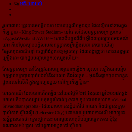
មតិ-យោបល់
រូបភាពនេះ ត្រូវបានថតផ្តិតយក​ ដោយបុគ្គលិកមួយរូប ដែលស្ថិតនៅខាងក្នុង
កីឡាដ្ឋាន «King Power Stadium» នៅពេលដែលឧទ្ធម្ភាគចក្រ ប្រភេទ
«AgustaWestland AW169» ហោះងើបខ្លួនពីដី។ អ្វីដែលគួរឲ្យចាប់អារម្មណ៍
នោះ គឺនៅមុនស្លាបបង្វិលរបស់ឧទ្ធម្ភាគចក្រធ្វើចលនា គេបានឃើញ
ផ្សែងហុយពណ៌ខ្មៅ ចេញពីដំបូលឧទ្ធម្ភាគចក្រ ដែលបង្ហាញថា យានយន្ដមួយ
គ្រឿងនេះ បានជួបបញ្ហាបច្ចេកទេសរួចហើយ។
តែឧទ្ធម្ភាគចក្រ នៅតែត្រូវបានបញ្ហាឲ្យហោះឡើង។ លុះហោះឡើងបានបន្តិច
ឧទ្ធម្ភាគចក្របានបាត់បង់លំនឹងរបស់វា និងវិលខ្លួន... មុននឹងធ្លាក់ចុះបោកខ្លួន
ផ្ទុះឆេះទៅលើដី ក្នុងសួនច្បារមួយ នៅក្បែរកីឡាដ្ឋាន។
ហេតុការណ៍ ដែលបានកើតឡើង នៅយប់ថ្ងៃទី ២៧ ខែតុលា ឆ្នាំ២០១៨កន្លង
មកនេះ និងបានសម្លាប់មនុស្សសំខាន់ៗ ៥នាក់ ក្នុងនោះមានលោក «Vichai
Srivaddhanaprabha» ដែលជាមហាសេដ្ឋីជាតិថៃ នាយក និងជាម្ចាស់ក្រុម
បាល់ទាត់ ឡីឆេស្ទ័រ (Leicester City)។ តាមរយៈរូបភាពខាងលើ អាចឲ្យគេ
សន្និដ្ឋានបានថា គ្រោះថ្នាក់នេះ មានមូលហេតុពីបញ្ហាបច្ចេកទេស ប៉ុន្តែ
នគរបាលអង់គ្លេស នៅបន្តការអង្កេតនៅឡើយ៕