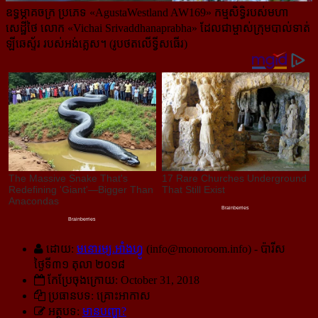
ឧទ្ធម្ភាគចក្រ ប្រភេទ «AgustaWestland AW169» កម្មសិទ្ធិរបស់មហា
សេដ្ឋីថៃ លោក «Vichai Srivaddhanaprabha» ដែលជាម្ចាស់ក្រុមបាល់ទាត់
ឡីឆេស្ទ័រ របស់អង់គ្លេស។ (រូបថតលើទ្វីសធើរ)
ដោយ:
មនោរម្យ.អាំងហ្វូ
(
info@monoroom.info
) - ប៉ារីស
ថ្ងៃទី៣១ តុលា ២០១៨
កែប្រែចុងក្រោយ: October 31, 2018
ប្រធានបទ: គ្រោះអាកាស
អត្ថបទ:
មានបញ្ហា?