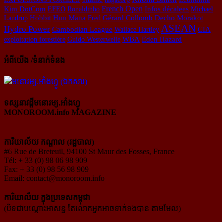
French Open
Kim DotCom
EFEO
Ronaldinho
Infos décalees
Michael
Hun Mana
Laudrup
Hobbit
Fred
Gérard Collomb
Decho Morakot
ASEAN
Hydro Power
CIA
Cambodian League
Wallace Hartley
exploitation forestière
Guido Westerwelle
WBA
Eden Hazard
អំពីយើង /ទំនាក់ទំនង
ទស្សនាវដ្ដីមនោរម្យ.អាំងហ្វូ
MONOROOM.info MAGAZINE
ការិយាល័យ កណ្ដាល (រដ្ឋបាល)
#6 Rue de Breteuil, 94100 St Maur des Fosses, France
Tél: + 33 (0) 98 06 98 909
Fax: + 33 (0) 98 56 98 909
Email:
contact@monoroom.info
ការិយាល័យ ក្នុង​ប្រទេស​កម្ពុជា
(បិទជាបណ្ដោះអាសន្ន តែលោកអ្នកអាចទាក់ទងបាន តាមមែល)