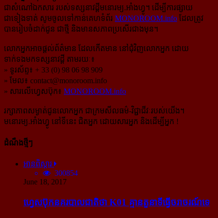
ជាសំណៅឯកសារ របស់ទស្សនាវដ្ដីមនោរម្យ.អាំងហ្វូ។ ដើម្បីការផ្សាយ
ជាទៀងទាត់ សូមចូលទៅកាន់​គេហទំព័រ
MONOROOM.info
ដែលត្រូវ
បានរៀបចំដាក់ជូន ជាថ្មី និងមានសភាពប្រសើរជាងមុន។
លោកអ្នកអាចផ្ដល់ព័ត៌មាន ដែលកើតមាន នៅជុំវិញលោកអ្នក ដោយ
ទាក់ទងមកទស្សនាវដ្ដី តាមរយៈ៖
» ទូរស័ព្ទ៖ + 33 (0) 98 06 98 909
» មែល៖
contact@monoroom.info
» សារលើហ្វេសប៊ុក៖
MONOROOM.info
រក្សាភាពសម្ងាត់ជូនលោកអ្នក ជាក្រមសីលធម៌-​វិជ្ជាជីវៈ​របស់យើង។
មនោរម្យ.អាំងហ្វូ នៅទីនេះ ជិតអ្នក ដោយសារអ្នក និងដើម្បីអ្នក !
ដំណឹងថ្មីៗ
អានពិស្ដារ
300854
June 18, 2017
ហ្វេសប៊ុក​នគរបាល​ជាតិ​ថា K01 គ្មាន​តួនាទី​ធ្វើ​ចរាចរណ៍​ទេ