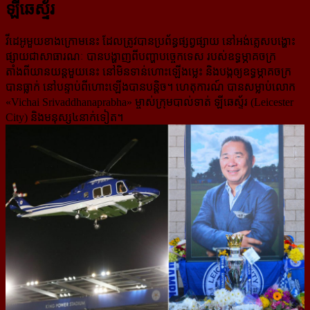
ឡីឆេស្ទ័រ
វីដេអូមួយខាងក្រោមនេះ ដែលត្រូវបានប្រព័ន្ធផ្សព្វផ្សាយ នៅអង់គ្លេសបង្ហោះ
ផ្សាយជាសាធារណៈ បានបង្ហាញពីបញ្ហាបច្ចេកទេស របស់ឧទ្ធម្ភាគចក្រ
តាំងពីយានយន្ដមួយនេះ នៅមិនទាន់ហោះឡើងម្លេះ និងបង្កឲ្យឧទ្ធម្ភាគចក្រ
បានធ្លាក់ នៅបន្ទាប់ពីហោះឡើងបានបន្តិច។ ហេតុការណ៍ បានសម្លាប់លោក
«Vichai Srivaddhanaprabha» ម្ចាស់ក្រុមបាល់ទាត់ ឡីឆេស្ទ័រ (Leicester
City) និងមនុស្ស៤នាក់ទៀត។