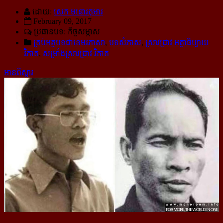
ដោយ:
សេក មនោរកុមារ
February 09, 2017
ប្រធានបទ: កិច្ចសម្ភាស
គ្រប់អត្ថបទជាខេមរភាសា
,
បទសំភាស
,
ស្រាវជ្រាវ អត្ថាធិប្បាយ
វិភាគ
,
សម្រាំងស្រាវជ្រាវ វិភាគ
អានពិស្ដារ