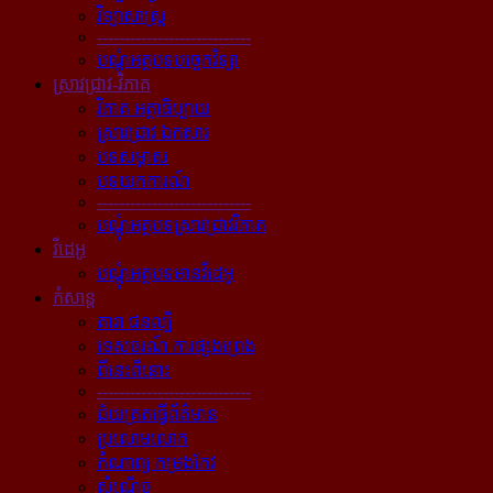
វិទ្យាសាស្ត្រ
----------------------------
បណ្ដុំអត្ថបទបច្ចេកវិទ្យា
ស្រាវជ្រាវ-វិភាគ
វិភាគ អត្ថាធិប្បាយ
ស្រាវជ្រាវ ឯកសារ
បទសម្ភាស
បទយកការណ៍
----------------------------
បណ្ដុំអត្ថបទស្រាវជ្រាវវិភាគ
វីដេអូ
បណ្ដុំអត្ថបទមានវីដេអូ
កំសាន្ដ
តារា ជនល្បី
ទេសចរណ៍ ការផ្សងព្រេង
ពីនេះពីនោះ
----------------------------
ជ័យគ្រតធ្វើព័ត៌មាន
ប្រលោមលោក
កំណាព្យ កម្រងកែវ
សំណើច