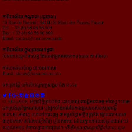
ការិយាល័យ កណ្ដាល (រដ្ឋបាល)
#6 Rue de Breteuil, 94100 St Maur des Fosses, France
Tél: + 33 (0) 98 06 98 909
Fax: + 33 (0) 98 56 98 909
Email:
contact@monoroom.info
ការិយាល័យ ក្នុង​ប្រទេស​កម្ពុជា
(បិទជាបណ្ដោះអាសន្ន តែលោកអ្នកអាចទាក់ទងបាន តាមមែល)
ការិយាល័យនិពន្ធ ជាខេមរភាសា
Email:
khmer@monoroom.info
ទស្សនាវដ្ដី​ នៅលើបណ្ដាញសង្គម និង RSS៖
© 2005-2018, រក្សាសិទ្ធិគ្រប់យ៉ាង ដោយទស្សនាវដ្ដី​មនោរម្យ.អាំងហ្វូ។ ហាម​
ដក​ស្រង់​នូវ​ផ្នែក​ណា​មួយ​ ឬ​ផ្នែក​ទាំង​អស់​នៃ​ការ​ផ្សាយ​របស់​ទស្សនាវដ្ដី​​
មនោរម្យ.អាំងហ្វូ យក​ទៅ​​បោះពុម្ព តាម​ប្រព័ន្ធ​អេឡិច​ត្រូនិច ផ្សាយ​តាម​រលក​
ធាតុអាកាស សរសេរ​ឡើង​វិញ ឬ​ចែក​ចាយ​ ដោយ​គ្មាន​ការ​យល់ព្រមជា​លាយ​
លក្ខណ៍​អក្សរ​ ពី​ចាងហ្វាង​ការ​ផ្សាយ​។
ដើម្បី​ទទួល​បាននូវសិទ្ធិ​ទាំងនេះ សូម​