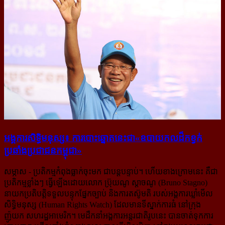
អង្គការ​សិទ្ធិ​មនុស្ស​៖ ការ​បោះឆ្នោតនេះ​ជា​«ឧបាយកល​ដ៏​កខ្វក់​
ប្រឆាំង​ប្រជាជន​កម្ពុជា»
សម្ភាស
- ប្រតិកម្មកំពុងធ្លាក់ចុះមក ជាបន្តបន្ទាប់។ ហើយខាងក្រោមនេះ គឺជា
ប្រតិកម្មខ្លាំងៗ ធ្វើឡើងដោយលោក ប្រ៊ុយណូ ស្តាចណូ (Bruno Stagno)
នាយកប្រតិបត្តិ​ទទួលបន្ទុកផ្នែកច្បាប់ និងការ​តស៊ូមតិ របស់អង្គការឃ្លាំមើល
សិទ្ធិមនុស្ស (Human Rights Watch) ដែលមានទីស្នាក់ការធំ នៅក្រុង
ញ៉ូយក សហរដ្ឋអាមេរិក។ មេដឹកនាំអង្គការអន្តរជាតិរូបនេះ បានចាត់ទុកការ