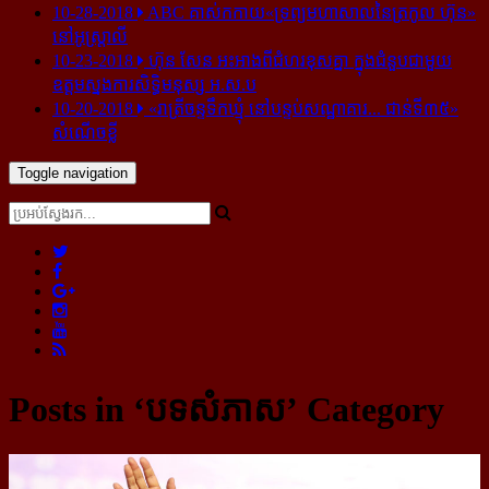
10-28-2018
ABC គាស់​កកាយ​«ទ្រព្យមហាសាល​នៃ​ត្រកូល ហ៊ុន»​
នៅ​អូស្ត្រាលី
10-23-2018
ហ៊ុន សែន អះអាង​ពី​ជំហរ​ខុស​គ្នា ក្នុង​ជំនួប​ជាមួយ​
ឧត្តម​ស្នងការ​សិទ្ធិ​មនុស្ស អ.ស.ប
10-20-2018
«រាត្រីចន្ទទឹកឃ្មុំ នៅបន្ទប់សណ្ឋាគារ... ជាន់ទី៣៥»
សំណើចខ្លី
Toggle navigation
Posts in ‘បទសំភាស’ Category