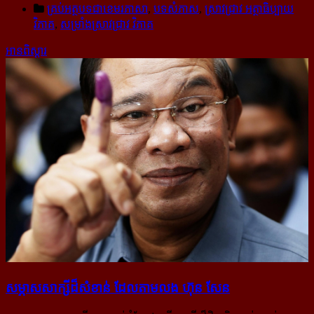
គ្រប់អត្ថបទជាខេមរភាសា
,
បទសំភាស
,
ស្រាវជ្រាវ អត្ថាធិប្បាយ
វិភាគ
,
សម្រាំងស្រាវជ្រាវ វិភាគ
អានពិស្ដារ
សម្ភាសសាក្សី​ដ៏​សំខាន់ ដែល​តាម​លង ហ៊ុន សែន