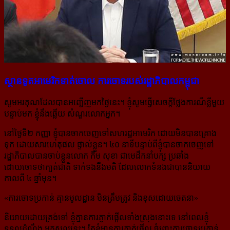
ស្ថានទូត​អាមេរិក​ទាត់​ចោល ការ​ចោទ​របស់​រដ្ឋាភិបាល​កម្ពុជា
សូមអរគុណដែលបានអញ្ជើញមកថ្ងៃនេះ។ ខ្ញុំសូមធ្វើសេចក្តីថ្លែងការណ៏ខ្លីមួយ
បន្ទាប់មក ខ្ញុំនឹងឆ្លើយ សំណួរលោកអ្នក។
នៅថ្ងៃទី២ កញ្ញា ខ្ញុំបានចាកចេញទៅសហរដ្ឋអាមេរិក ដោយមិនបានគ្រោង
ទុក ដោយសារហេតុផល ផ្ទាល់ខ្លួន។ ៤០ នាទីបន្ទាប់ពីខ្ញុំបានចាកចេញទៅ
រដ្ឋាភិបាលបានចាប់ខ្លួនលោក កឹម សុខា ជាមេដឹកនាំបក្ស ប្រឆាំង
ដោយចោទថាក្បត់ជាតិ ទាក់ទងនឹងមតិ ដែលលោកទំនងជាបាននិយាយ
កាលពី ៤ ឆ្នាំមុន។
«ការចោទប្រកាន់ គ្មានមូលដ្ឋាន មិនត្រឹមត្រូវ និងខុសដោយចេតនា»
និយាយដោយត្រង់ទៅ ខ្ញុំគ្មានការភ្ញាក់ផ្អើលទាំងស្រុងនោះទេ នៅពេលខ្ញុំ
ទទួលដំណឹង អកុសលនេះ។ តែខ្ញុំមានការភ្ញាក់ផ្អើល ចំពោះការចោទប្រកាន់