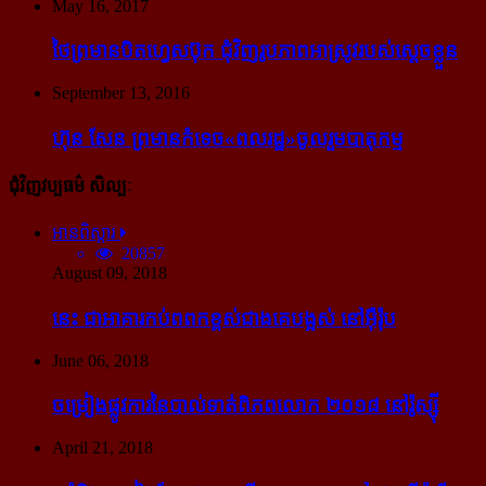
May 16, 2017
ថៃ​ព្រមាន​បិត​ហ្វេសប៊ុក ជុំ​វិញ​រូបភាព​អាស្រូវ​របស់​ស្ដេច​ខ្លួន
September 13, 2016
ហ៊ុន សែន ព្រមាន​កំទេច​«ពលរដ្ឋ»​ចូលរួម​បាតុកម្ម
ជុំវិញវប្បធម៌ សិល្បៈ
អានពិស្ដារ
20857
August 09, 2018
នេះ ជា​អាគារ​កប់​ពពក​ខ្ពស់​ជាង​គេ​បង្អស់ នៅ​អ៊ឺរ៉ុប
June 06, 2018
ចម្រៀង​ផ្លូវការ​នៃ​បាល់ទាត់​ពិភពលោក ២០១៨ នៅ​រ៉ូស្ស៊ី
April 21, 2018