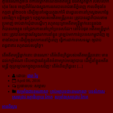
គ្មាននរណាភ្លេចទេ ពីការទម្លាក់តំណែងអតីតមន្ត្រី ដ៏ជិតស្និតម្នាក់ របស់លោក
ហ៊ុន សែន ចេញពីតំណែង​ស្នងការនគរបាលរាជធានីភ្នំពេញ កាលពីចុងខែ
កក្កដា ឆ្នាំ២០០៦ ដើម្បីឲ្យទៅអង្គុយក្នុងកៅអី ជា​រដ្ឋលេខា​នៅ​ក្រសួងមហាផ្ទៃ
នោះវិញ។ បន្តិចម្ដងៗ បក្ខពួករបស់អតីតមន្ត្រីរូបនេះ ត្រូវបានរដ្ឋាភិបាលតាម
ប្រមាញ់ ចាប់​ដាក់​ឃុំជាបណ្ដើរៗ រហូតលុះត្រាអតីតមន្ត្រីម្នាក់នេះខ្លួនឯង
ក៏បានគេចខ្លួន ទៅជ្រកកោន​នៅក្រៅ​ប្រទេស​ដែរ។ នៅ​ទី​បំផុត អតីតមន្ត្រីម្នាក់
នោះ ត្រូវបានអាជ្ញាធរស្វែងរកការនាំខ្លួន ត្រឡប់មកកាន់ប្រទេសកម្ពុជាវិញ ឲ្យ​
ខាង​តែ​បាន ដើម្បី​ឲ្យតុលាការនៅភ្នំពេញ ធ្វើការដាក់ទោសទណ្ឌ ឲ្យជាប់
ពន្ធនាគារ រហូតដល់សព្វថ្ងៃ។
តើអតីតមន្ត្រីម្នាក់នោះ ជានរណា? តើអំពើឧក្រិដ្ឋរបស់អតីតមន្ត្រីរូបនោះ មាន
ដល់កម្រិតណា ទើបអាជ្ញាធរ​ខ្មែរ​ខិតខំតាមគ្រប់មធ្យោបាយ ដើម្បីនាំខ្លួនអតីត
មន្ត្រី ឲ្យត្រឡប់មកក្នុងប្រទេសវិញ? តើអំពើឧក្រិដ្ឋនេះ [...]
ដោយ:
ដារា រិទ្ធ
April 06, 2016
ប្រធានបទ: សម្ភាស
សម្រាំងជាខេមរភាសា
,
គ្រប់អត្ថបទជាខេមរភាសា
,
បទសំភាស
,
ស្រាវជ្រាវ អត្ថាធិប្បាយ វិភាគ
,
សម្រាំងស្រាវជ្រាវ វិភាគ
អានពិស្ដារ