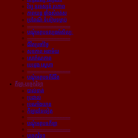
វិទ្យុ ទូរទស្សន៍ រូបភាព
ភាពយន្ដ ផ្ទាំងសំពត់ស
ប្រពៃណី ទំនៀមទម្លាប់
----------------------------
បណ្ដុំអត្ថបទវប្បធម៌សិល្បៈ
----------------------------
ជីវិតប្រចាំថ្ងៃ
សុខភាព អនាម័យ
សោភ័ណភាព
បេះដូង ស្នេហា
----------------------------
បណ្ដុំអត្ថបទពីជីវិត
កីឡា-បច្ចេកវិទ្យា
បាល់ទាត់
ប្រដាល់
ប្រណាំងយាន
កីឡាដទៃទៀត
----------------------------
បណ្ដុំអត្ថបទកីឡា
----------------------------
បច្ចេកវិទ្យា