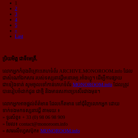
1
2
3
4
5
»
Last
ប្រិយមិត្ត ជាទីមេត្រី,
លោកអ្នកកំពុងពិគ្រោះគេហទំព័រ ARCHIVE.MONOROOM.info ដែល
ជាសំណៅឯកសារ របស់ទស្សនាវដ្ដីមនោរម្យ.អាំងហ្វូ។ ដើម្បីការផ្សាយ
ជាទៀងទាត់ សូមចូលទៅកាន់​គេហទំព័រ
MONOROOM.info
ដែលត្រូវ
បានរៀបចំដាក់ជូន ជាថ្មី និងមានសភាពប្រសើរជាងមុន។
លោកអ្នកអាចផ្ដល់ព័ត៌មាន ដែលកើតមាន នៅជុំវិញលោកអ្នក ដោយ
ទាក់ទងមកទស្សនាវដ្ដី តាមរយៈ៖
» ទូរស័ព្ទ៖ + 33 (0) 98 06 98 909
» មែល៖
contact@monoroom.info
» សារលើហ្វេសប៊ុក៖
MONOROOM.info