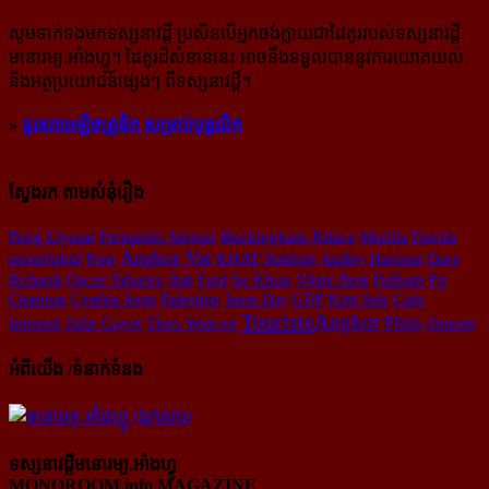
សូម​ទាក់ទង​មក​ទស្សនាវដ្ដី ប្រសិន​បើ​អ្នក​ចង់​ក្លាយ​ជា​ដៃគូរ​របស់​ទស្សនាវដ្ដី​
មនោរម្យ.អាំងហ្វូ។ ដៃ​គូរ​ដ៏​សំខាន់​នេះ អាច​នឹង​ទទួល​បាន​នូវ​ការ​យោគយល់
និង​អត្ថ​ប្រយោជន៍​ផ្សេងៗ ពីទស្សនាវដ្ដី។
»
ទូរសាអេឡិចត្រូនិក សម្រាប់បុគ្គលិក
ស្វែងរក តាមសំនុំរឿង
Peng Liyuan
Fernando Alonso
Buckingham Palace
Mozilla
Florida
Angkor Vat
KHAT Sokhim
moudjahid
Pepe
Audley Harrison
Dave
Richards
Oscar Tabarez
Ifab
Ford
So Khun
Viktor Bout
Fulham
Pit
Kim Sok
Chamnan
Cynthia Jorge
Palestine
Jason Day
GDP
Cafe
Touriste
​Angkor
Pénis
Internet
Julie Gayet
Theo Walcott
chinoise
អំពីយើង /ទំនាក់ទំនង
ទស្សនាវដ្ដីមនោរម្យ.អាំងហ្វូ
MONOROOM.info MAGAZINE