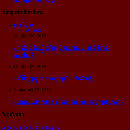
កំសាន្ដ តារា ពីនេះពីនោះ
អានពិស្ដារ
9541
October 20, 2018
«រាត្រីចន្ទទឹកឃ្មុំ នៅបន្ទប់សណ្ឋាគារ... ជាន់ទី៣៥»
សំណើចខ្លី
October 09, 2018
«សំដី​ឲ្យ​ប្រផ្នូល របស់​កូនស្រី» សំណើចខ្លី
September 25, 2018
«ចេញ​មួយ​កេស​ហ្មង ឲ្យ​តែ​នរណា​ហៅ! ចេញ​មួយ​កេស!»
ដៃគូសំខាន់ៗ
រក​​ប្រាក់​​ជា​​មួយ​​គេហទំព័រ​​របស់​​អ្នក?
-