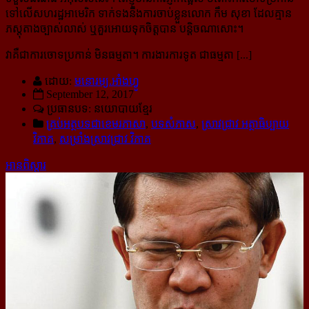
ទៅលើសហរដ្ឋអាមេរិក ទាក់ទងនឹងការចាប់ខ្លួនលោក កឹម សុខា ដែលគ្មាន
ភស្តុតាងច្បាស់លាស់ ឬគួរអោយទុកចិត្តបាន បន្តិចណាសោះ។
វាគឺជាការចោទប្រកាន់ មិនធម្មតា។ ការងារការទូត ជាធម្មតា [...]
ដោយ:
មនោរម្យ.អាំងហ្វូ
September 12, 2017
ប្រធានបទ: នយោបាយខ្មែរ
គ្រប់អត្ថបទជាខេមរភាសា
,
បទសំភាស
,
ស្រាវជ្រាវ អត្ថាធិប្បាយ
វិភាគ
,
សម្រាំងស្រាវជ្រាវ វិភាគ
អានពិស្ដារ