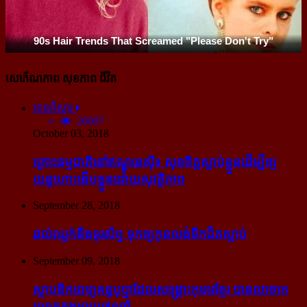
សោភ័ណភាព សុខភាព ជីវិត
អានពិស្ដារ
26007
October 03, 2018
គ្រោះធម្មជាតិនៅឥណ្ឌូនេស៊ី៖ សុខចិត្ត​ស្លាប់​ខ្លួន​ដើម្បី​ឲ្យ​
យន្ដហោះ​ងើប​ខ្លួន​ដោយ​សុវត្ថិភាព
September 28, 2018
រវល់​ឈ្លក់​នឹង​ទូរស័ព្ទ ទុក​ឲ្យ​កូន​លង់​ទឹក​ជិត​ស្លាប់
September 09, 2018
ស្ថាបនិក​ពេទ្យ​គន្ធបុប្ផា​ដែល​សង្គ្រោះ​កុមារ​ខ្មែរ​ បាន​លាចាក​
លោក​ក្នុង​អាយុ​៧១ឆ្នាំ