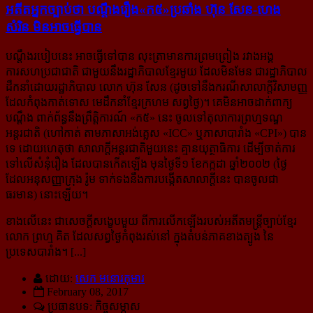
អតីត​អ្នក​ច្បាប់​ថា បណ្ដឹង​រឿង​«ក៥»​ប្រឆាំង ហ៊ុន សែន-ហេង
សំរិន មិន​អាច​ធ្វើ​បាន
បណ្ដឹងរបៀបនេះ អាចធ្វើទៅបាន លុះត្រាមានការព្រមព្រៀង រវាងអង្គ
ការសហប្រជាជាតិ ជា​មួយ​នឹង​រដ្ឋាភិបាល​ខ្មែរ​មួយ ដែលមិនមែន ជារដ្ឋាភិបាល
ដឹកនាំ​ដោយរដ្ឋាភិបាល លោក ហ៊ុន សែន (ដូច​ទៅ​នឹង​ករណី​សាលា​ក្ដី​វិសាមញ្ញ
ដែលកំពុងកាត់ទោស មេដឹកនាំខ្មែរក្រហម សព្វថ្ងៃ)។ គេមិនអាចដាក់​ពាក្យ​
បណ្ដឹង ពាក់​ព័ន្ធ​នឹង​ព្រឹត្តិការណ៍ «ក៥» នេះ ចូលទៅតុលាការ​ព្រហ្មទណ្ឌ​
អន្តរជាតិ (ហៅកាត់ តាមភាសា​អង់គ្លេស «ICC» ឬ​ភាសា​បារាំង «CPI») បាន​
ទេ ដោយហេតុថា សាលាក្ដីអន្តរជាតិមួយ​នេះ គ្មានយុត្ថាធិការ ដើម្បី​ចាត់​ការ​
ទៅ​លើ​សំនុំ​រឿង ដែលបាន​កើត​ឡើង មុនថ្ងៃទី១ ខែកក្កដា ឆ្នាំ២០០២ (ថ្ងៃ
ដែល​អនុសញ្ញា​ក្រុង រ៉ូម ទាក់​ទង​នឹង​ការ​បង្កើត​សាលា​ក្ដី​នេះ បាន​ចូល​ជា​
ធរមាន) នោះឡើយ។
ខាងលើនេះ ជាសេចក្ដីសង្ខេបមួយ ពីការលើកឡើងរបស់អតីតមន្ត្រីច្បាប់ខ្មែរ
លោក ព្រហ្ម គិត ដែល​សព្វ​ថ្ងៃ​កំពុង​រស់​នៅ ក្នុងតំបន់​ភាគ​ខាងត្បូង នៃ
ប្រទេសបារាំង។ [...]
ដោយ:
សេក មនោរកុមារ
February 08, 2017
ប្រធានបទ: កិច្ចសម្ភាស