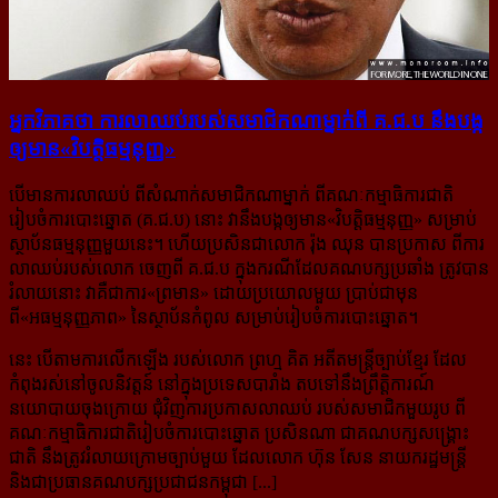
អ្នកវិភាគថា ការ​លា​ឈប់​របស់​សមាជិក​ណា​ម្នាក់​ពី គ.ជ.ប នឹង​បង្ក​
ឲ្យ​មាន​«វិបត្តិ​ធម្មនុញ្ញ»
បើមានការលាឈប់ ពីសំណាក់សមាជិកណាម្នាក់ ពីគណៈកម្មាធិការជាតិ
រៀបចំការបោះឆ្នោត (គ.ជ.ប) នោះ ​វា​នឹង​បង្ក​ឲ្យមាន«វិបត្តិធម្មនុញ្ញ» សម្រាប់
ស្ថាប័ន​ធម្មនុញ្ញ​មួយនេះ។ ហើយប្រសិន​ជា​លោក រ៉ុង ឈុន បាន​​ប្រកាស ពី​ការ​
លា​ឈប់​របស់​លោក ចេញពី គ.ជ.ប ក្នុងករណី​ដែល​គណបក្ស​ប្រឆាំង ត្រូវ​បាន​
រំលាយ​នោះ វា​គឺ​ជា​ការ​«ព្រមាន» ដោយ​ប្រយោល​មួយ ប្រាប់​ជា​មុន​
ពី«អធម្មនុញ្ញភាព» នៃ​ស្ថាប័ន​កំពូល សម្រាប់​រៀបចំ​ការ​បោះ​ឆ្នោត។
នេះ បើតាមការលើកឡើង របស់លោក ព្រហ្ម គិត អតីតមន្ត្រីច្បាប់ខ្មែរ ដែល
កំពុង​រស់នៅ​ចូល​និវត្តន៍ នៅ​ក្នុង​ប្រទេស​បារាំង តបទៅនឹងព្រឹត្តិការណ៍​
នយោបាយ​ចុងក្រោយ ជុំវិញ​ការ​ប្រកាស​លា​ឈប់ របស់​សមាជិក​​មួយ​រូប ពី​
គណៈកម្មាធិការ​​ជាតិ​​រៀបចំ​ការ​បោះឆ្នោត ប្រសិន​ណា ជាគណបក្ស​សង្គ្រោះ​
ជាតិ នឹង​ត្រូវ​រំលាយ​ក្រោម​ច្បាប់​មួយ ដែល​លោក ហ៊ុន សែន នាយក​រដ្ឋមន្ត្រី
និងជា​ប្រធាន​គណបក្ស​ប្រជាជន​កម្ពុជា [...]