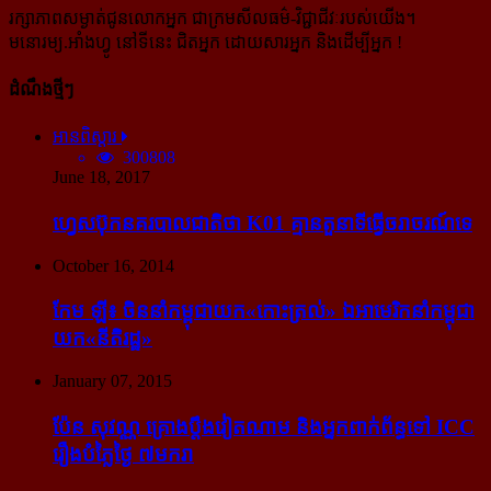
រក្សាភាពសម្ងាត់ជូនលោកអ្នក ជាក្រមសីលធម៌-​វិជ្ជាជីវៈ​របស់យើង។
មនោរម្យ.អាំងហ្វូ នៅទីនេះ ជិតអ្នក ដោយសារអ្នក និងដើម្បីអ្នក !
ដំណឹងថ្មីៗ
អានពិស្ដារ
300808
June 18, 2017
ហ្វេសប៊ុក​នគរបាល​ជាតិ​ថា K01 គ្មាន​តួនាទី​ធ្វើ​ចរាចរណ៍​ទេ
October 16, 2014
កែម ឡី៖ ចិន​នាំ​កម្ពុជា​យក​«កោះ​ត្រល់» ឯ​អាមេរិក​នាំ​កម្ពុជា​
យក​«នីតិរដ្ឋ»
January 07, 2015
ប៉ែន សុវណ្ណ គ្រោង​ប្តឹង​វៀតណាម និង​អ្នក​ពាក់​ព័ន្ធ​ទៅ ICC
រឿង​បំភ្លៃ​ថ្ងៃ ៧​មករា