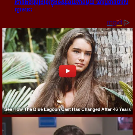
របាំ​និង​ចម្រៀង​ខ្មែរ​ក្នុង​ទស្សនីយភាព​មួយ នៅ​រដ្ឋធានី​ប៉ារីស​
ល្ងាច​នេះ