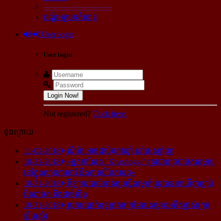
----------------------------
បណ្ដុំអត្ថបទកំសាន្ដ
User login
User login
Login Now!
Not registered?
Click here.
ចុងក្រោយ
11-02-2018
ណីម៉ា អាច​ជាប់​គុក​៦ឆ្នាំ នៅ​អេស្ប៉ាញ!
10-31-2018
«អ្នក​កាសែត "Khashoggi" ត្រូវ​បាន​ច្របាច់ក​សម្លាប់​
នៅ​ក្នុង​ស្ថាន​ភារធារី និង​កាត់​បំបែក​សព»
10-31-2018
កីឡាករ​បាល់ទាត់​ប្រេស៊ីល​ម្នាក់​ត្រូវ​បាន​រក​ឃើញ​ស្លាប់​
ជិត​ដាច់ក និង​ដាច់​លិង្គ
10-31-2018
រូបភាព​ធ្លាក់​ឧទ្ធម្ភាគចក្រ​ដែល​សម្លាប់​អតីត​ម្ចាស់​ក្រុម​
ឡីឆេស្ទ័រ