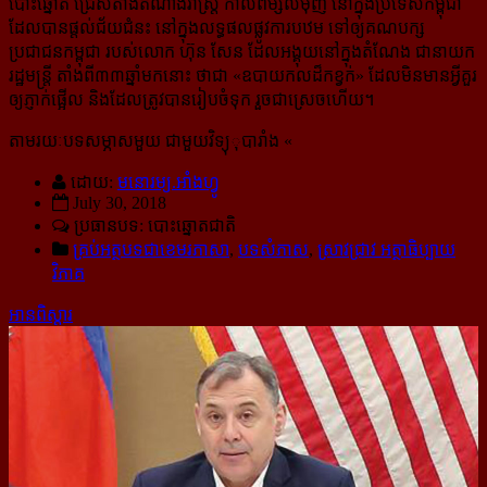
បោះឆ្នោត ជ្រើសតាំងតំណាងរាស្ត្រ កាលពីម្សិលម៉ិញ នៅក្នុងប្រទេសកម្ពុជា
ដែលបានផ្ដល់ជ័យជំនះ នៅក្នុងលទ្ធផលផ្លូវការបឋម ទៅឲ្យគណបក្ស
ប្រជាជនកម្ពុជា របស់លោក ហ៊ុន សែន ដែលអង្គុយនៅក្នុងតំណែង ជានាយក
រដ្ឋមន្ត្រី តាំងពី៣៣ឆ្នាំមកនោះ ថាជា «ឧបាយកលដ៏កខ្វក់» ដែលមិនមានអ្វីគួរ
ឲ្យភ្ញាក់ផ្អើល និងដែលត្រូវបានរៀបចំទុក រួចជាស្រេចហើយ។
តាមរយៈបទសម្ភាសមួយ ជាមួយវិទ្យុុបារាំង «
ដោយ:
មនោរម្យ.អាំងហ្វូ
July 30, 2018
ប្រធានបទ: បោះឆ្នោត​ជាតិ
គ្រប់អត្ថបទជាខេមរភាសា
,
បទសំភាស
,
ស្រាវជ្រាវ អត្ថាធិប្បាយ
វិភាគ
អានពិស្ដារ