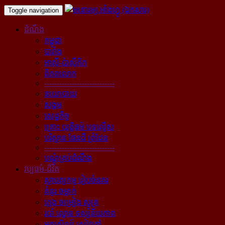
Toggle navigation
ដំណឹង
កម្ពុជា
បារាំង
អាស៊ី-ប៉ាស៊ីភិក
ពិភពលោក
----------------------------
នយោបាយ
សង្គម
សេដ្ឋកិច្ច
គ្រោះ យុត្តិធម៌ បទល្មើស
បរិស្ថាន ផែនដី ព្រំដែន
----------------------------
បណ្ដុំគ្រប់ដំណឹង
វប្បធម៌-ជីវិត
ស្ថាបត្យកម្ម រៀបចំនគរ
គំនូរ ចម្លាក់
ភ្លេង ចម្រៀង ស្មូត្រ
របាំ ល្ខោន ទស្សនីយភាព
អក្សសិល្ប៍ សៀវភៅ