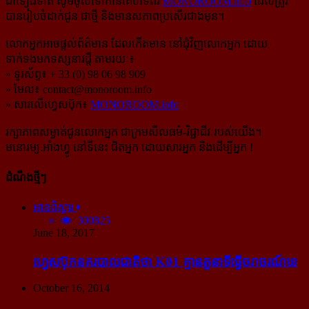
ជាទៀងទាត់ សូមចូលទៅកាន់​គេហទំព័រ
MONOROOM.info
ដែលត្រូវ
បានរៀបចំដាក់ជូន ជាថ្មី និងមានសភាពប្រសើរជាងមុន។
លោកអ្នកអាចផ្ដល់ព័ត៌មាន ដែលកើតមាន នៅជុំវិញលោកអ្នក ដោយ
ទាក់ទងមកទស្សនាវដ្ដី តាមរយៈ៖
» ទូរស័ព្ទ៖ + 33 (0) 98 06 98 909
» មែល៖
contact@monoroom.info
» សារលើហ្វេសប៊ុក៖
MONOROOM.info
រក្សាភាពសម្ងាត់ជូនលោកអ្នក ជាក្រមសីលធម៌-​វិជ្ជាជីវៈ​របស់យើង។
មនោរម្យ.អាំងហ្វូ នៅទីនេះ ជិតអ្នក ដោយសារអ្នក និងដើម្បីអ្នក !
ដំណឹងថ្មីៗ
អានពិស្ដារ
300825
June 18, 2017
ហ្វេសប៊ុក​នគរបាល​ជាតិ​ថា K01 គ្មាន​តួនាទី​ធ្វើ​ចរាចរណ៍​ទេ
October 16, 2014