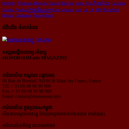
​Angkor
Reththy
Vietnam
Fête du Travail
Floride
Vann Nila
Carinthie
Nucleaire
Sundar Pinchai
Kim Schmitz
pub
LY LY
SRP
Siegfried
Blunk
Thaïlande
Sunderland
អំពីយើង /ទំនាក់ទំនង
ទស្សនាវដ្ដីមនោរម្យ.អាំងហ្វូ
MONOROOM.info MAGAZINE
ការិយាល័យ កណ្ដាល (រដ្ឋបាល)
#6 Rue de Breteuil, 94100 St Maur des Fosses, France
Tél: + 33 (0) 98 06 98 909
Fax: + 33 (0) 98 56 98 909
Email:
contact@monoroom.info
ការិយាល័យ ក្នុង​ប្រទេស​កម្ពុជា
(បិទជាបណ្ដោះអាសន្ន តែលោកអ្នកអាចទាក់ទងបាន តាមមែល)
ការិយាល័យនិពន្ធ ជាខេមរភាសា