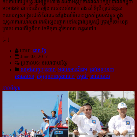
ឧបនាយករដ្ឋមន្រ្តី រដ្ឋមន្រ្តីមហាផ្ទៃ និង​​ជា​អនុ​ប្រធាន​គណបក្ស​ប្រជាជន​កម្ពុជា
អះអាងថា ជាការលើកឡើង របស់របស់​លោក គង់ គាំ ទីប្រឹក្សា​ជាន់​ខ្ពស់​
គណបក្ស​សង្រ្គោះ​ជាតិ ដែលបានថ្លែង​នៅចំពោះ អ្នកគាំទ្ររបស់ខ្លួន ក្នុង
យុទ្ធនាការឃោសនា រក​សំឡេង​ឆ្នោត​ នៅ​សង្កាត់​អូរឫស្សី ក្រុងក្រចេះ ខេត្ត
ក្រចេះ កាលពីថ្ងៃទី០១ ខែមិថុនា ឆ្នាំ២០១៧ កន្លងទៅ។
[...]
ដោយ:
ដារា រិទ្ធ
June 03, 2017
ប្រធានបទ: នយោបាយខ្មែរ
សម្រាំងបច្ចុប្បន្នភាព
,
អត្ថបទមានវីដេអូ
,
គ្រប់អត្ថបទជា
ខេមរភាសា
,
បច្ចុប្បន្នភាពក្នុងលោក
,
កម្ពុជា
,
នយោបាយ
អានពិស្ដារ