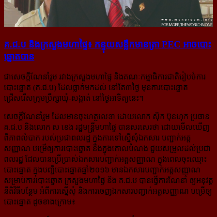
គ.ជ.ប និង​ក្រសួង​មហាផ្ទៃ៖ កន្ទុយ​សន្លឹក​មាន​ត្រា PEC អាច​បោះ​
ឆ្នោត​បាន
ជាសេចក្ដីណែនាំរួម រវាងក្រសួងមហាផ្ទៃ និងគណៈកម្មាធិការជាតិរៀបចំការ
បោះឆ្នោត (គ.ជ.ប) ដែលធ្លាក់មកដល់ នៅតែ៣ថ្ងៃ មុនការបោះឆ្នោត
ជ្រើសរើសក្រុមប្រឹក្សាឃុំ-សង្កាត់ នៅថ្ងៃអាទិត្យនេះ។
សេចក្ដីណែនាំរួម ដែលមានចុះហត្ថលេខា ដោយលោក ស៊ិក ប៊ុនហុក ប្រធាន
គ.ជ.ប និងលោក ស ខេង រដ្ឋមន្ត្រីមហាផ្ទៃ បានសរសេរថា ដោយមើលឃើញ
ពីភាព​លំបាក របស់ប្រជាពលរដ្ឋ ក្នុងការទៅស្នើសុំឯកសារ បញ្ជាក់អត្ត
សញ្ញាណ បម្រើឲ្យការបោះឆ្នោត និងក្នុងគោលបំណង ជួយសម្រួលដល់ប្រជា
ពលរដ្ឋ ដែលបានប្រើប្រាស់ឯកសារបញ្ជាក់អត្តសញ្ញាណ ក្នុងពេលចុះឈ្មោះ​
បោះឆ្នោត ក្នុងបញ្ជីបោះឆ្នោតឆ្នាំ២០១៦ មានឯកសារ​បញ្ជាក់​អត្តសញ្ញាណ​
សម្រាប់ការបោះឆ្នោត ក្រសួងមហាផ្ទៃ និង គ.ជ.ប បានធ្វើការណែនាំ ឲ្យអនុវត្ត
នីតិវិធីបន្ថែម អំពីការស្នើសុំ និងការចេញឯកសារបញ្ជាក់​អត្តសញ្ញាណ បម្រើឲ្យ
បោះឆ្នោត ដូចខាងក្រោម៖