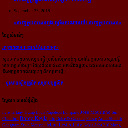
September 25, 2018
«ចេញ​មួយ​កេស​ហ្មង ឲ្យ​តែ​នរណា​ហៅ! ចេញ​មួយ​កេស!»
ដៃគូសំខាន់ៗ
រក​​ប្រាក់​​ជា​​មួយ​​គេហទំព័រ​​របស់​​អ្នក?
-
សូម​ទាក់ទង​មក​ទស្សនាវដ្ដី ប្រសិន​បើ​អ្នក​ចង់​ក្លាយ​ជា​ដៃគូរ​របស់​ទស្សនាវដ្ដី​
មនោរម្យ.អាំងហ្វូ។ ដៃ​គូរ​ដ៏​សំខាន់​នេះ អាច​នឹង​ទទួល​បាន​នូវ​ការ​យោគយល់
និង​អត្ថ​ប្រយោជន៍​ផ្សេងៗ ពីទស្សនាវដ្ដី។
»
ទូរសាអេឡិចត្រូនិក សម្រាប់បុគ្គលិក
ស្វែងរក តាមសំនុំរឿង
Jose Mourinho
livre
Tiffany Trump
Louis Napoléon Bonaparte
Sun
Borey Keyla
Chanthol
info
Dolce & Gabbana
Fausse
Anne Sinclair
Manchester City
Gangnam Style
Mouscou
Nokia Asha 210
Mong