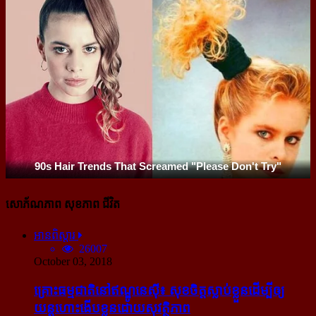
សោភ័ណភាព សុខភាព ជីវិត
អានពិស្ដារ
26007
October 03, 2018
គ្រោះធម្មជាតិនៅឥណ្ឌូនេស៊ី៖ សុខចិត្ត​ស្លាប់​ខ្លួន​ដើម្បី​ឲ្យ​
យន្ដហោះ​ងើប​ខ្លួន​ដោយ​សុវត្ថិភាព