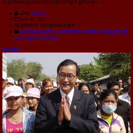
១) ប្រជាពលរដ្ឋ​ដែលបានចុះឈ្មោះ​បោះឆ្នោត ឆ្នាំ២០១៦ [...]
ដោយ:
ដារា រិទ្ធ
June 01, 2017
ប្រធានបទ: បោះឆ្នោតឃុំ-សង្កាត់
សម្រាំងបច្ចុប្បន្នភាព
,
គ្រប់អត្ថបទជាខេមរភាសា
,
បច្ចុប្បន្នភាពក្នុង
លោក
,
កម្ពុជា
,
នយោបាយ
អានពិស្ដារ