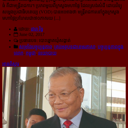
ធំ គឺជាមន្ត្រីរាជការ។ ប្រភពមួយពីក្រសួងមហាផ្ទៃ ដែលស្រង់សំដី ដោយវិទ្យុ
សម្លេងប្រជាធិបតេយ្យ (VOD) បានអះអាងថា មន្ត្រីរា​ជ​ការ​​នៅក្នុ​ង​​ក្រសួង
មហាផ្ទៃ​ប្រហែលជា៧០ភាគរយ [...]
ដោយ:
ដារា រិទ្ធ
June 02, 2017
ប្រធានបទ: បោះឆ្នោតឃុំសង្កាត់
សម្រាំងបច្ចុប្បន្នភាព
,
គ្រប់អត្ថបទជាខេមរភាសា
,
បច្ចុប្បន្នភាពក្នុង
លោក
,
កម្ពុជា
,
នយោបាយ
អានពិស្ដារ