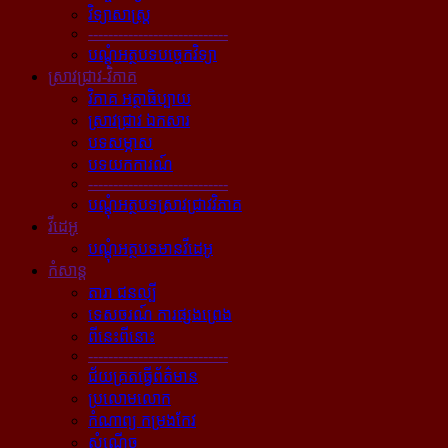
វិទ្យាសាស្ត្រ
----------------------------
បណ្ដុំអត្ថបទបច្ចេកវិទ្យា
ស្រាវជ្រាវ-វិភាគ
វិភាគ អត្ថាធិប្បាយ
ស្រាវជ្រាវ ឯកសារ
បទសម្ភាស
បទយកការណ៍
----------------------------
បណ្ដុំអត្ថបទស្រាវជ្រាវវិភាគ
វីដេអូ
បណ្ដុំអត្ថបទមានវីដេអូ
កំសាន្ដ
តារា ជនល្បី
ទេសចរណ៍ ការផ្សងព្រេង
ពីនេះពីនោះ
----------------------------
ជ័យគ្រតធ្វើព័ត៌មាន
ប្រលោមលោក
កំណាព្យ កម្រងកែវ
សំណើច