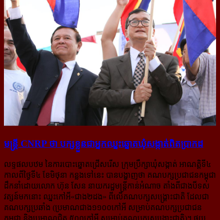
មន្ត្រី CNRP ថា បក្ស​ខ្លួន​ជាអ្នកឈ្នះឆ្នោតឃុំសង្កាត់ពិតប្រាកដ
លទ្ទផលបឋម នៃការបោះឆ្នោតជ្រើសរើស ក្រុមប្រឹក្សាឃុំសង្កាត់ អាណត្តិទី៤
កាលពីថ្ងៃទី៤ ខែមិថុនា កន្លងទៅនេះ បានបង្ហាញថា គណបក្សប្រជាជនកម្ពុជា
ដឹកនាំដោយលោក ហ៊ុន សែន នាយករដ្ឋមន្ត្រីកាន់អំណាច តាំងពីជាងបីទស
វត្សន៍មកនោះ ឈ្នះកៅអី«ជាង២ដង» ពីលើគណបក្សសង្គ្រោះជាតិ ដែលជា
គណបក្សប្រឆាំង (ប្រមាណជាង១១០០កៅអី សម្រាប់គណបក្សប្រជាជន
កម្ពុជា និងប្រមាណជិត ៥០០កៅអី សម្រាប់គណបក្សសង្គ្រោះជាតិ)។ ផ្ទុយ