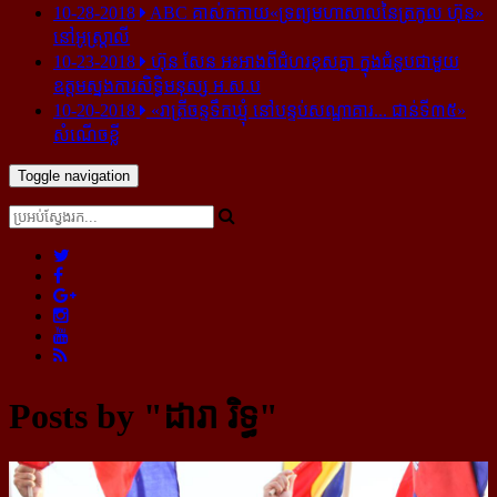
10-28-2018
ABC គាស់​កកាយ​«ទ្រព្យមហាសាល​នៃ​ត្រកូល ហ៊ុន»​
នៅ​អូស្ត្រាលី
10-23-2018
ហ៊ុន សែន អះអាង​ពី​ជំហរ​ខុស​គ្នា ក្នុង​ជំនួប​ជាមួយ​
ឧត្តម​ស្នងការ​សិទ្ធិ​មនុស្ស អ.ស.ប
10-20-2018
«រាត្រីចន្ទទឹកឃ្មុំ នៅបន្ទប់សណ្ឋាគារ... ជាន់ទី៣៥»
សំណើចខ្លី
Toggle navigation
Posts by "ដារា រិទ្ធ"