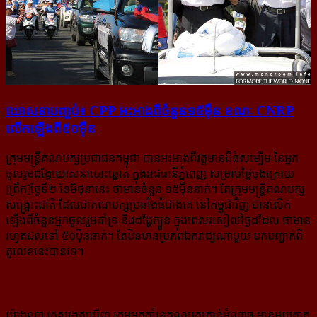
ឃោសនា​បញ្ចប់៖ CPP អះអាង​ពី​ចំនួន​១៥ម៉ឺន ខណៈ CNRP
លើក​ឡើង​ពី៥០ម៉ឺន
ក្រុមមន្ត្រីគណបក្សប្រជាជនកម្ពុជា បានអះអាងពីវត្តមានដ៏ធំសម្បើម នៃអ្នក
ចូលរួមដង្ហែឃោសនាបោះឆ្នោត ក្នុងរាជធានីភ្នំពេញ សម្រាប់ថ្ងៃចុងក្រោយ
[ព្រឹក]ថ្ងៃទី២ ខែមិថុនានេះ ថាមានចំនួន ១៥ម៉ឺននាក់។ តែក្រុមមន្ត្រីគណបក្ស
សង្គ្រោះជាតិ ដែលជាគណបក្សប្រឆាំងធំជាងគេ នៅកម្ពុជាវិញ បានលើក
ឡើងពីចំនួនអ្នកចូលរួមគាំទ្រ និងដង្ហែក្បួន ក្នុងពេលរសៀលថ្ងៃដដែល ថាមាន
រហូតដល់ទៅ ៥០ម៉ឺននាក់។ តែមិនមានប្រភពឯករាជ្យណាមួយ មកបញ្ជាក់ពី
តួលេខនេះបានទេ។
យ៉ាងណា គេសង្កេតឃើញ ក្រុមអ្នកគាំទ្រគណបក្សកាន់អំណាច មានមួយភាគ