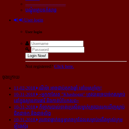
----------------------------
បណ្ដុំអត្ថបទកំសាន្ដ
User login
User login
Login Now!
Not registered?
Click here.
ចុងក្រោយ
11-02-2018
ណីម៉ា អាច​ជាប់​គុក​៦ឆ្នាំ នៅ​អេស្ប៉ាញ!
10-31-2018
«អ្នក​កាសែត "Khashoggi" ត្រូវ​បាន​ច្របាច់ក​សម្លាប់​
នៅ​ក្នុង​ស្ថាន​ភារធារី និង​កាត់​បំបែក​សព»
10-31-2018
កីឡាករ​បាល់ទាត់​ប្រេស៊ីល​ម្នាក់​ត្រូវ​បាន​រក​ឃើញ​ស្លាប់​
ជិត​ដាច់ក និង​ដាច់​លិង្គ
10-31-2018
រូបភាព​ធ្លាក់​ឧទ្ធម្ភាគចក្រ​ដែល​សម្លាប់​អតីត​ម្ចាស់​ក្រុម​
ឡីឆេស្ទ័រ