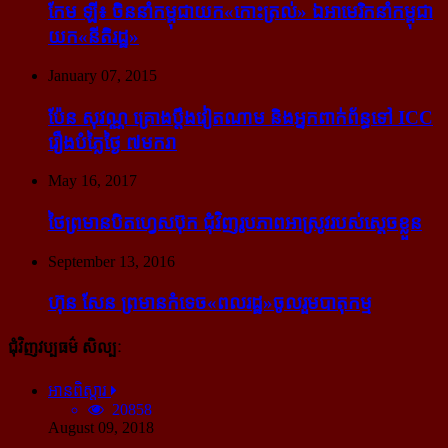
កែម ឡី៖ ចិន​នាំ​កម្ពុជា​យក​«កោះ​ត្រល់» ឯ​អាមេរិក​នាំ​កម្ពុជា​
យក​«នីតិរដ្ឋ»
January 07, 2015
ប៉ែន សុវណ្ណ គ្រោង​ប្តឹង​វៀតណាម និង​អ្នក​ពាក់​ព័ន្ធ​ទៅ ICC
រឿង​បំភ្លៃ​ថ្ងៃ ៧​មករា
May 16, 2017
ថៃ​ព្រមាន​បិត​ហ្វេសប៊ុក ជុំ​វិញ​រូបភាព​អាស្រូវ​របស់​ស្ដេច​ខ្លួន
September 13, 2016
ហ៊ុន សែន ព្រមាន​កំទេច​«ពលរដ្ឋ»​ចូលរួម​បាតុកម្ម
ជុំវិញវប្បធម៌ សិល្បៈ
អានពិស្ដារ
20858
August 09, 2018