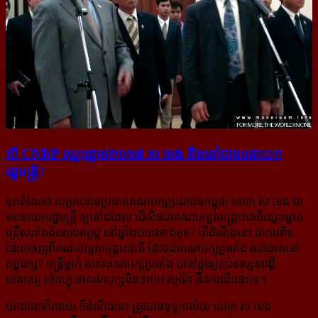
បើ CNRP ឈ្នះ​ឆ្នោត​២០១៨ ស ខេង នឹង​នៅ​ជា​ឧប​នាយក​
រដ្ឋមន្រ្តី?
ទុកតំណែង សម្រាប់អនុប្រធានគណបក្សប្រជាជនកម្ពុជា លោក ស ខេង ជា
ឧបនាយករដ្ឋមន្ត្រី ឲ្យនៅ​ដដែល ​បើ​សិន​ជា​គណបក្សសង្គ្រោះជាតិឈ្នះឆ្នោត
ជ្រើសតាំងតំណាងរាស្ត្រ នៅឆ្នាំ២០១៨ខាងមុខ? តើដំណឹងនេះ ជា​ការ​ពិត
ដែល​ចេញ​ពីគណបក្សសង្គ្រោះជាតិ ដែលជាគណបក្សប្រឆាំង ធំជាងគេនៅ
កម្ពុជាឬ? មន្ត្រី​ម្នាក់ របស់​គណបក្ស​ប្រឆាំង បាន​ថ្លែង​ប្រាប់ទស្សនាវដ្ដី
មនោរម្យ.អាំងហ្វូ
ថាគណបក្ស​មិនចាប់អារម្មណ៍ នឹងករណីនេះទេ។
យ៉ាងណាក៏ដោយ ក៏ដំណឹងនេះ ត្រូវបានខុទ្ទកាល័យ លោក ស ខេង