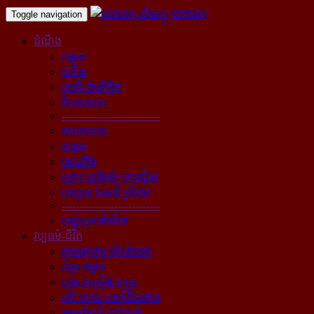
Toggle navigation
ដំណឹង
កម្ពុជា
បារាំង
អាស៊ី-ប៉ាស៊ីភិក
ពិភពលោក
----------------------------
នយោបាយ
សង្គម
សេដ្ឋកិច្ច
គ្រោះ យុត្តិធម៌ បទល្មើស
បរិស្ថាន ផែនដី ព្រំដែន
----------------------------
បណ្ដុំគ្រប់ដំណឹង
វប្បធម៌-ជីវិត
ស្ថាបត្យកម្ម រៀបចំនគរ
គំនូរ ចម្លាក់
ភ្លេង ចម្រៀង ស្មូត្រ
របាំ ល្ខោន ទស្សនីយភាព
អក្សសិល្ប៍ សៀវភៅ