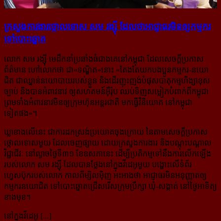
ក្រសួង​ការងារ​ថ្កោល​ទោស សម រង្ស៊ី ដែល​ថា​អាជ្ញាធរ​មិន​ឲ្យ​កម្មករ​
ទៅ​បោះ​ឆ្នោត
លោក សម រង្ស៊ី មេដឹកនាំប្រឆាំងធំជាងគេ​នៅកម្ពុជា ដែលសេចក្ដីប្រកាស
ព័ត៌មាន ហៅលោកថា ជា​«ទណ្ឌិត»​នោះ «
តែងតែយកបងប្អូនកម្មករ-នយោ
ជិត ជាឈ្នាន់នយោបាយរបស់ខ្លួន និងដើរញុះញង់បំផុស​បាតុកម្មហិង្សា​​ខុស​
ច្បាប់ និងបានអំពាវនាវ ឲ្យសហគមន៍អ៊ឺរ៉ុប ឈប់ទិញសម្លៀកបំពាក់ពីកម្ពុជា
ព្រមទាំងអំពាវនាវមិន​ឲ្យ​ក្រុមហ៊ុន​អន្តរជាតិ មកធ្វើវិនិយោគ នៅកម្ពុជា
ទៀតផង
»។
ឃ្លាខាងលើនេះ ជាការដកស្រង់ប្រយោគចុងក្រោយ នៃតាមសេចក្ដីប្រកាស
ថ្កោលទោសមួយ ដែល​ចេញ​ផ្សាយ​ ដោយ​ក្រសួង​ការងារ និងបណ្ដុះបណ្ដាល
វិជ្ជាជីវៈ នៅល្ងាចថ្ងៃទី៣១ ខែឧសភានេះ ដើម្បីប្រតិកម្ម​ទៅនឹង​ការ​លើក​​ឡើង
របស់​លោក សម រង្ស៊ី ដែលបានថ្លែង​នៅក្នុង​វីដេអូ​មួយ បង្ហោះលើទំព័រ​
ហ្វេសប៊ុករបស់លោក កាល​ពី​ម្សិល​ម៉ិញ អះអាង​ថា អាជ្ញាធរ​មិនអនុញ្ញាត​ឲ្យ
កម្មករនយោជិត ទៅ​បោះឆ្នោត​ជ្រើសរើស​​ក្រុមប្រឹក្សា ឃុំ-សង្កាត់ នៅថ្ងៃ​អាទិត្យ​
ខាងមុខ។
នៅក្នុងវីដេអូ [...]