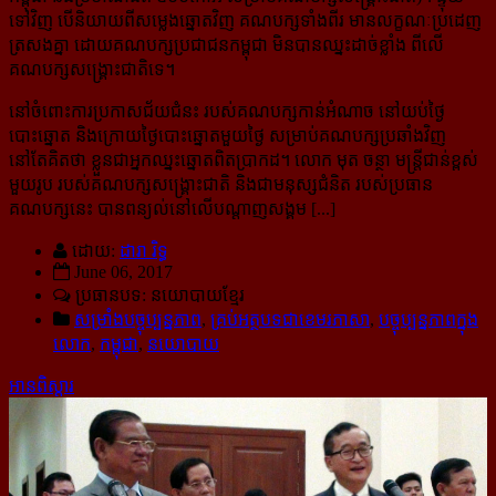
ទៅវិញ បើនិយាយពីសម្លេងឆ្នោតវិញ គណបក្សទាំងពីរ មានលក្ខណៈប្រដេញ
ត្រសងគ្នា ដោយគណបក្សប្រជាជនកម្ពុជា មិនបានឈ្នះដាច់ខ្លាំង ពីលើ
គណបក្សសង្គ្រោះជាតិទេ។
នៅចំពោះការប្រកាសជ័យជំនះ របស់គណបក្សកាន់អំណាច នៅយប់ថ្ងៃ
បោះឆ្នោត និងក្រោយថ្ងៃបោះឆ្នោតមួយថ្ងៃ សម្រាប់គណបក្សប្រឆាំងវិញ
នៅតែគិតថា ខ្លួនជាអ្នកឈ្នះឆ្នោតពិតប្រាកដ។ លោក មុត ចន្ថា មន្ត្រីជាន់ខ្ពស់
មួយរូប របស់គណបក្សសង្គ្រោះជាតិ និងជាមនុស្សជំនិត របស់ប្រធាន
គណបក្សនេះ បានពន្យល់នៅលើបណ្ដាញសង្គម [...]
ដោយ:
ដារា រិទ្ធ
June 06, 2017
ប្រធានបទ: នយោបាយខ្មែរ
សម្រាំងបច្ចុប្បន្នភាព
,
គ្រប់អត្ថបទជាខេមរភាសា
,
បច្ចុប្បន្នភាពក្នុង
លោក
,
កម្ពុជា
,
នយោបាយ
អានពិស្ដារ