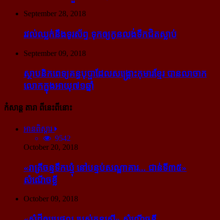
September 28, 2018
រវល់​ឈ្លក់​នឹង​ទូរស័ព្ទ ទុក​ឲ្យ​កូន​លង់​ទឹក​ជិត​ស្លាប់
September 09, 2018
ស្ថាបនិក​ពេទ្យ​គន្ធបុប្ផា​ដែល​សង្គ្រោះ​កុមារ​ខ្មែរ​ បាន​លាចាក​
លោក​ក្នុង​អាយុ​៧១ឆ្នាំ
កំសាន្ដ តារា ពីនេះពីនោះ
អានពិស្ដារ
9542
October 20, 2018
«រាត្រីចន្ទទឹកឃ្មុំ នៅបន្ទប់សណ្ឋាគារ... ជាន់ទី៣៥»
សំណើចខ្លី
October 09, 2018
«សំដី​ឲ្យ​ប្រផ្នូល របស់​កូនស្រី» សំណើចខ្លី