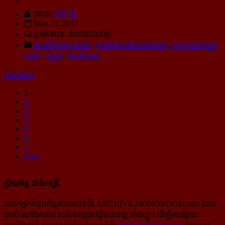
ដោយ:
ដារា រិទ្ធ
May 31, 2017
ប្រធានបទ: នយោបាយខ្មែរ
សម្រាំងបច្ចុប្បន្នភាព
,
គ្រប់អត្ថបទជាខេមរភាសា
,
បច្ចុប្បន្នភាពក្នុង
លោក
,
កម្ពុជា
,
នយោបាយ
អានពិស្ដារ
1
2
3
4
5
6
»
Last
ប្រិយមិត្ត ជាទីមេត្រី,
លោកអ្នកកំពុងពិគ្រោះគេហទំព័រ ARCHIVE.MONOROOM.info ដែល
ជាសំណៅឯកសារ របស់ទស្សនាវដ្ដីមនោរម្យ.អាំងហ្វូ។ ដើម្បីការផ្សាយ