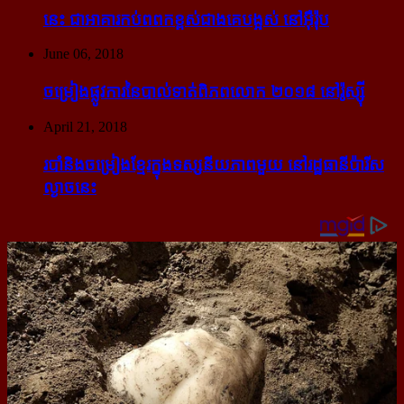
នេះ ជា​អាគារ​កប់​ពពក​ខ្ពស់​ជាង​គេ​បង្អស់ នៅ​អ៊ឺរ៉ុប
June 06, 2018
ចម្រៀង​ផ្លូវការ​នៃ​បាល់ទាត់​ពិភពលោក ២០១៨ នៅ​រ៉ូស្ស៊ី
April 21, 2018
របាំ​និង​ចម្រៀង​ខ្មែរ​ក្នុង​ទស្សនីយភាព​មួយ នៅ​រដ្ឋធានី​ប៉ារីស​
ល្ងាច​នេះ