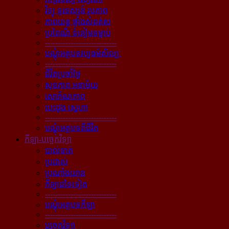
វិទ្យុ ទូរទស្សន៍ រូបភាព
ភាពយន្ដ ផ្ទាំងសំពត់ស
ប្រពៃណី ទំនៀមទម្លាប់
----------------------------
បណ្ដុំអត្ថបទវប្បធម៌សិល្បៈ
----------------------------
ជីវិតប្រចាំថ្ងៃ
សុខភាព អនាម័យ
សោភ័ណភាព
បេះដូង ស្នេហា
----------------------------
បណ្ដុំអត្ថបទពីជីវិត
កីឡា-បច្ចេកវិទ្យា
បាល់ទាត់
ប្រដាល់
ប្រណាំងយាន
កីឡាដទៃទៀត
----------------------------
បណ្ដុំអត្ថបទកីឡា
----------------------------
បច្ចេកវិទ្យា