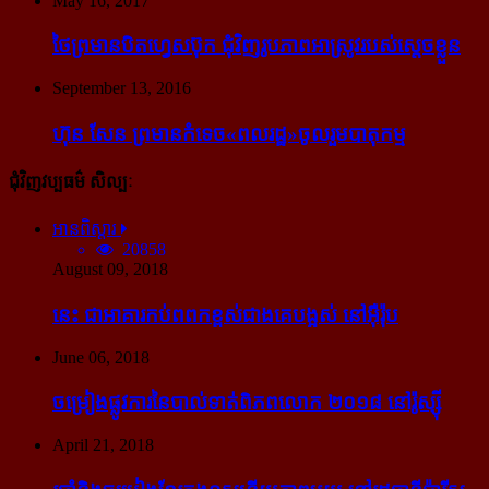
May 16, 2017
ថៃ​ព្រមាន​បិត​ហ្វេសប៊ុក ជុំ​វិញ​រូបភាព​អាស្រូវ​របស់​ស្ដេច​ខ្លួន
September 13, 2016
ហ៊ុន សែន ព្រមាន​កំទេច​«ពលរដ្ឋ»​ចូលរួម​បាតុកម្ម
ជុំវិញវប្បធម៌ សិល្បៈ
អានពិស្ដារ
20858
August 09, 2018
នេះ ជា​អាគារ​កប់​ពពក​ខ្ពស់​ជាង​គេ​បង្អស់ នៅ​អ៊ឺរ៉ុប
June 06, 2018
ចម្រៀង​ផ្លូវការ​នៃ​បាល់ទាត់​ពិភពលោក ២០១៨ នៅ​រ៉ូស្ស៊ី
April 21, 2018