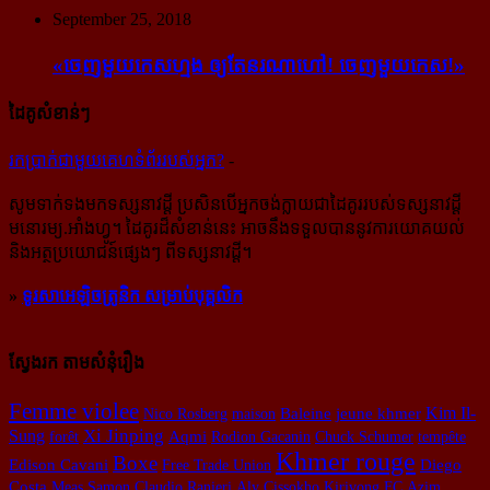
September 25, 2018
«ចេញ​មួយ​កេស​ហ្មង ឲ្យ​តែ​នរណា​ហៅ! ចេញ​មួយ​កេស!»
ដៃគូសំខាន់ៗ
រក​​ប្រាក់​​ជា​​មួយ​​គេហទំព័រ​​របស់​​អ្នក?
-
សូម​ទាក់ទង​មក​ទស្សនាវដ្ដី ប្រសិន​បើ​អ្នក​ចង់​ក្លាយ​ជា​ដៃគូរ​របស់​ទស្សនាវដ្ដី​
មនោរម្យ.អាំងហ្វូ។ ដៃ​គូរ​ដ៏​សំខាន់​នេះ អាច​នឹង​ទទួល​បាន​នូវ​ការ​យោគយល់
និង​អត្ថ​ប្រយោជន៍​ផ្សេងៗ ពីទស្សនាវដ្ដី។
»
ទូរសាអេឡិចត្រូនិក សម្រាប់បុគ្គលិក
ស្វែងរក តាមសំនុំរឿង
Femme violee
Baleine
Kim Il-
Nico Rosberg
maison
jeune khmer
Xi Jinping
Sung
forêt
Aqmi
Rodion Gacanin
Chuck Schumer
tempête
Khmer rouge
Boxe
Edison Cavani
Free Trade Union
Diego
Costa
Meas Samon
Claudio Ranieri
Aly Cissokho
Kirivong FC
Azim