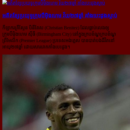
អតីត​ខ្សែ​ប្រយុទ្ធ​ក្រុម​បឺម៉ិងហេម វ័យ​២៧​ឆ្នាំ គាំង​បេះ​ដូង​ស្លាប់
កីឡាករគ្រីស្ទែន បិនីតែស (Christian Benitez) ដែលធ្លាប់លេងឲ្យ
ក្រុមបឺម៉ិងហេម ស៊ីធី (Birmingham City) នៅក្នុង​ក្រប​ខ័ណ្ឌក្របខ័ណ្ឌ
ព្រីមែលីក (Premier League) ប្រទេសអង់គ្លេស បានបាត់បង់ជីវិតនៅ
អាយុ២៧ឆ្នាំ ដោយសាររោគគាំង​បេះដូង។