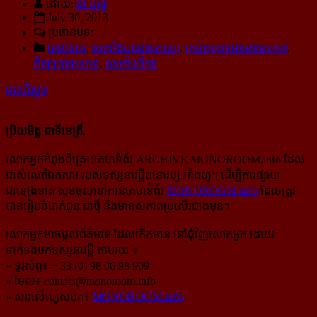
ដោយ:
វិន ជីវ័ន្ត
July 30, 2013
ប្រធានបទ:
បាល់ទាត់
,
សម្រាំងជាខេមរភាសា
,
គ្រប់អត្ថបទជាខេមរភាសា
,
កីឡាគ្រប់ប្រភេទ
,
សម្រាំងកីឡា
អានពិស្ដារ
ប្រិយមិត្ត ជាទីមេត្រី,
លោកអ្នកកំពុងពិគ្រោះគេហទំព័រ ARCHIVE.MONOROOM.info ដែល
ជាសំណៅឯកសារ របស់ទស្សនាវដ្ដីមនោរម្យ.អាំងហ្វូ។ ដើម្បីការផ្សាយ
ជាទៀងទាត់ សូមចូលទៅកាន់​គេហទំព័រ
MONOROOM.info
ដែលត្រូវ
បានរៀបចំដាក់ជូន ជាថ្មី និងមានសភាពប្រសើរជាងមុន។
លោកអ្នកអាចផ្ដល់ព័ត៌មាន ដែលកើតមាន នៅជុំវិញលោកអ្នក ដោយ
ទាក់ទងមកទស្សនាវដ្ដី តាមរយៈ៖
» ទូរស័ព្ទ៖ + 33 (0) 98 06 98 909
» មែល៖
contact@monoroom.info
» សារលើហ្វេសប៊ុក៖
MONOROOM.info