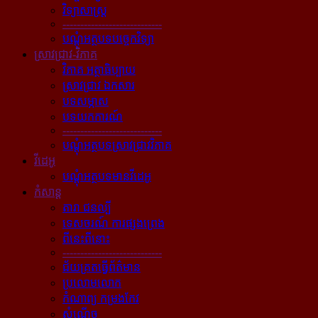
វិទ្យាសាស្ត្រ
----------------------------
បណ្ដុំអត្ថបទបច្ចេកវិទ្យា
ស្រាវជ្រាវ-វិភាគ
វិភាគ អត្ថាធិប្បាយ
ស្រាវជ្រាវ ឯកសារ
បទសម្ភាស
បទយកការណ៍
----------------------------
បណ្ដុំអត្ថបទស្រាវជ្រាវវិភាគ
វីដេអូ
បណ្ដុំអត្ថបទមានវីដេអូ
កំសាន្ដ
តារា ជនល្បី
ទេសចរណ៍ ការផ្សងព្រេង
ពីនេះពីនោះ
----------------------------
ជ័យគ្រតធ្វើព័ត៌មាន
ប្រលោមលោក
កំណាព្យ កម្រងកែវ
សំណើច