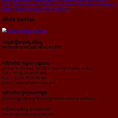
histoire
Premji
Thomas Tuchel
QWERTY
livre
Meng Keopichda
Heng
Bunleap
Parking Haussmann
Jayavarman VII
អំពីយើង /ទំនាក់ទំនង
ទស្សនាវដ្ដីមនោរម្យ.អាំងហ្វូ
MONOROOM.info MAGAZINE
ការិយាល័យ កណ្ដាល (រដ្ឋបាល)
#6 Rue de Breteuil, 94100 St Maur des Fosses, France
Tél: + 33 (0) 98 06 98 909
Fax: + 33 (0) 98 56 98 909
Email:
contact@monoroom.info
ការិយាល័យ ក្នុង​ប្រទេស​កម្ពុជា
(បិទជាបណ្ដោះអាសន្ន តែលោកអ្នកអាចទាក់ទងបាន តាមមែល)
ការិយាល័យនិពន្ធ ជាខេមរភាសា
Email:
khmer@monoroom.info