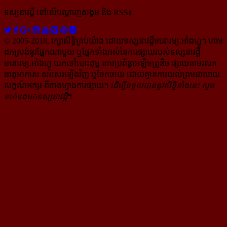
ទស្សនាវដ្ដី​ នៅលើបណ្ដាញសង្គម និង RSS៖
© 2005-2018, រក្សាសិទ្ធិគ្រប់យ៉ាង ដោយទស្សនាវដ្ដី​មនោរម្យ.អាំងហ្វូ។ ហាម​
ដក​ស្រង់​នូវ​ផ្នែក​ណា​មួយ​ ឬ​ផ្នែក​ទាំង​អស់​នៃ​ការ​ផ្សាយ​របស់​ទស្សនាវដ្ដី​​
មនោរម្យ.អាំងហ្វូ យក​ទៅ​​បោះពុម្ព តាម​ប្រព័ន្ធ​អេឡិច​ត្រូនិច ផ្សាយ​តាម​រលក​
ធាតុអាកាស សរសេរ​ឡើង​វិញ ឬ​ចែក​ចាយ​ ដោយ​គ្មាន​ការ​យល់ព្រមជា​លាយ​
លក្ខណ៍​អក្សរ​ ពី​ចាងហ្វាង​ការ​ផ្សាយ​។
ដើម្បី​ទទួល​បាននូវសិទ្ធិ​ទាំងនេះ សូម​
ទាក់​ទង​មក​ទស្សនាវដ្ដី
។