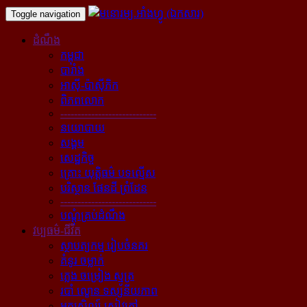
Toggle navigation
ដំណឹង
កម្ពុជា
បារាំង
អាស៊ី-ប៉ាស៊ីភិក
ពិភពលោក
----------------------------
នយោបាយ
សង្គម
សេដ្ឋកិច្ច
គ្រោះ យុត្តិធម៌ បទល្មើស
បរិស្ថាន ផែនដី ព្រំដែន
----------------------------
បណ្ដុំគ្រប់ដំណឹង
វប្បធម៌-ជីវិត
ស្ថាបត្យកម្ម រៀបចំនគរ
គំនូរ ចម្លាក់
ភ្លេង ចម្រៀង ស្មូត្រ
របាំ ល្ខោន ទស្សនីយភាព
អក្សសិល្ប៍ សៀវភៅ