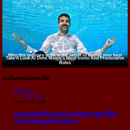
សោភ័ណភាព សុខភាព ជីវិត
អានពិស្ដារ
26008
October 03, 2018
គ្រោះធម្មជាតិនៅឥណ្ឌូនេស៊ី៖ សុខចិត្ត​ស្លាប់​ខ្លួន​ដើម្បី​ឲ្យ​
យន្ដហោះ​ងើប​ខ្លួន​ដោយ​សុវត្ថិភាព