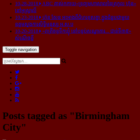
10-28-2018
ABC គាស់​កកាយ​«ទ្រព្យមហាសាល​នៃ​ត្រកូល ហ៊ុន»​
នៅ​អូស្ត្រាលី
10-23-2018
ហ៊ុន សែន អះអាង​ពី​ជំហរ​ខុស​គ្នា ក្នុង​ជំនួប​ជាមួយ​
ឧត្តម​ស្នងការ​សិទ្ធិ​មនុស្ស អ.ស.ប
10-20-2018
«រាត្រីចន្ទទឹកឃ្មុំ នៅបន្ទប់សណ្ឋាគារ... ជាន់ទី៣៥»
សំណើចខ្លី
Toggle navigation
Posts tagged as "Birmingham
City"