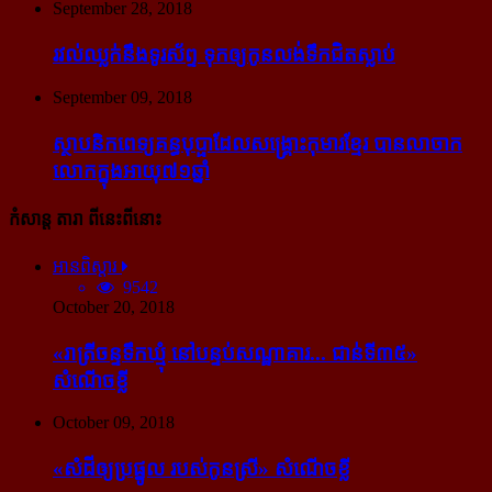
September 28, 2018
រវល់​ឈ្លក់​នឹង​ទូរស័ព្ទ ទុក​ឲ្យ​កូន​លង់​ទឹក​ជិត​ស្លាប់
September 09, 2018
ស្ថាបនិក​ពេទ្យ​គន្ធបុប្ផា​ដែល​សង្គ្រោះ​កុមារ​ខ្មែរ​ បាន​លាចាក​
លោក​ក្នុង​អាយុ​៧១ឆ្នាំ
កំសាន្ដ តារា ពីនេះពីនោះ
អានពិស្ដារ
9542
October 20, 2018
«រាត្រីចន្ទទឹកឃ្មុំ នៅបន្ទប់សណ្ឋាគារ... ជាន់ទី៣៥»
សំណើចខ្លី
October 09, 2018
«សំដី​ឲ្យ​ប្រផ្នូល របស់​កូនស្រី» សំណើចខ្លី