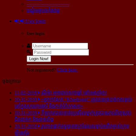
----------------------------
បណ្ដុំអត្ថបទកំសាន្ដ
User login
User login
Login Now!
Not registered?
Click here.
ចុងក្រោយ
11-02-2018
ណីម៉ា អាច​ជាប់​គុក​៦ឆ្នាំ នៅ​អេស្ប៉ាញ!
10-31-2018
«អ្នក​កាសែត "Khashoggi" ត្រូវ​បាន​ច្របាច់ក​សម្លាប់​
នៅ​ក្នុង​ស្ថាន​ភារធារី និង​កាត់​បំបែក​សព»
10-31-2018
កីឡាករ​បាល់ទាត់​ប្រេស៊ីល​ម្នាក់​ត្រូវ​បាន​រក​ឃើញ​ស្លាប់​
ជិត​ដាច់ក និង​ដាច់​លិង្គ
10-31-2018
រូបភាព​ធ្លាក់​ឧទ្ធម្ភាគចក្រ​ដែល​សម្លាប់​អតីត​ម្ចាស់​ក្រុម​
ឡីឆេស្ទ័រ