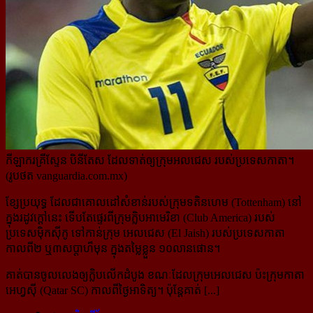
កីឡាករគ្រីស្ទែន បិនីតែស ដែលទាត់ឲ្យក្រុមអលជេស របស់ប្រទេសកាតា។
(រូបថត vanguardia.com.mx)
ខ្សែប្រយុទ្ធ ដែលជាគោលដៅសំខាន់របស់ក្រុមទតិនហេម (Tottenham) នៅ
ក្នុងរដូវក្តៅនេះ ទើបតែផ្ទេរពី​ក្រុម​ក្លិបអាមេរិខា (Club America) របស់
ប្រទេសម៉ិកស៊ីកូ ទៅកាន់ក្រុម អេលជេស (El Jaish) របស់ប្រទេសកាតា
កាលពី២ ឬ៣សប្តាហ៏មុន ក្នុងតម្លៃខ្លួន ១០លានផោន។
គាត់បានចូលលេងឲ្យក្លិបលើកដំបូង ខណៈដែលក្រុមអេលជេស ប៉ះក្រុមកាតា
អេហ្វស៊ី (Qatar SC) កាលពីថ្ងៃអាទិត្យ។ ប៉ុន្តែគាត់ [...]