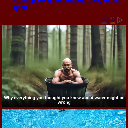
របាំ​និង​ចម្រៀង​ខ្មែរ​ក្នុង​ទស្សនីយភាព​មួយ នៅ​រដ្ឋធានី​ប៉ារីស​
ល្ងាច​នេះ