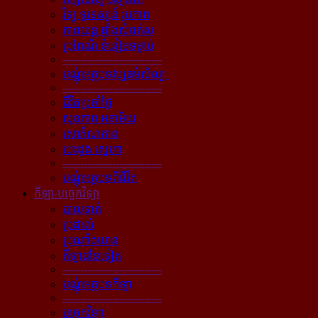
វិទ្យុ ទូរទស្សន៍ រូបភាព
ភាពយន្ដ ផ្ទាំងសំពត់ស
ប្រពៃណី ទំនៀមទម្លាប់
----------------------------
បណ្ដុំអត្ថបទវប្បធម៌សិល្បៈ
----------------------------
ជីវិតប្រចាំថ្ងៃ
សុខភាព អនាម័យ
សោភ័ណភាព
បេះដូង ស្នេហា
----------------------------
បណ្ដុំអត្ថបទពីជីវិត
កីឡា-បច្ចេកវិទ្យា
បាល់ទាត់
ប្រដាល់
ប្រណាំងយាន
កីឡាដទៃទៀត
----------------------------
បណ្ដុំអត្ថបទកីឡា
----------------------------
បច្ចេកវិទ្យា