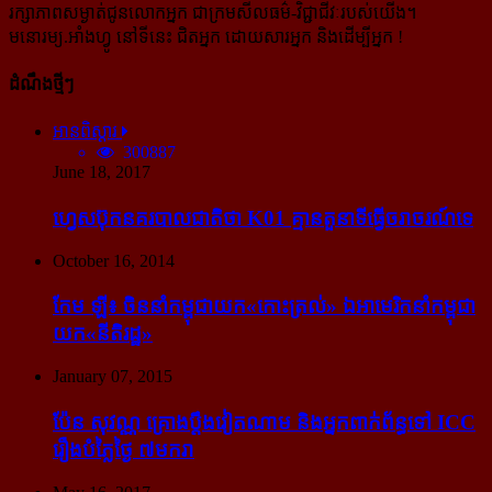
រក្សាភាពសម្ងាត់ជូនលោកអ្នក ជាក្រមសីលធម៌-​វិជ្ជាជីវៈ​របស់យើង។
មនោរម្យ.អាំងហ្វូ នៅទីនេះ ជិតអ្នក ដោយសារអ្នក និងដើម្បីអ្នក !
ដំណឹងថ្មីៗ
អានពិស្ដារ
300887
June 18, 2017
ហ្វេសប៊ុក​នគរបាល​ជាតិ​ថា K01 គ្មាន​តួនាទី​ធ្វើ​ចរាចរណ៍​ទេ
October 16, 2014
កែម ឡី៖ ចិន​នាំ​កម្ពុជា​យក​«កោះ​ត្រល់» ឯ​អាមេរិក​នាំ​កម្ពុជា​
យក​«នីតិរដ្ឋ»
January 07, 2015
ប៉ែន សុវណ្ណ គ្រោង​ប្តឹង​វៀតណាម និង​អ្នក​ពាក់​ព័ន្ធ​ទៅ ICC
រឿង​បំភ្លៃ​ថ្ងៃ ៧​មករា