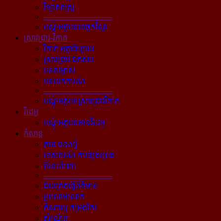
វិទ្យាសាស្ត្រ
----------------------------
បណ្ដុំអត្ថបទបច្ចេកវិទ្យា
ស្រាវជ្រាវ-វិភាគ
វិភាគ អត្ថាធិប្បាយ
ស្រាវជ្រាវ ឯកសារ
បទសម្ភាស
បទយកការណ៍
----------------------------
បណ្ដុំអត្ថបទស្រាវជ្រាវវិភាគ
វីដេអូ
បណ្ដុំអត្ថបទមានវីដេអូ
កំសាន្ដ
តារា ជនល្បី
ទេសចរណ៍ ការផ្សងព្រេង
ពីនេះពីនោះ
----------------------------
ជ័យគ្រតធ្វើព័ត៌មាន
ប្រលោមលោក
កំណាព្យ កម្រងកែវ
សំណើច