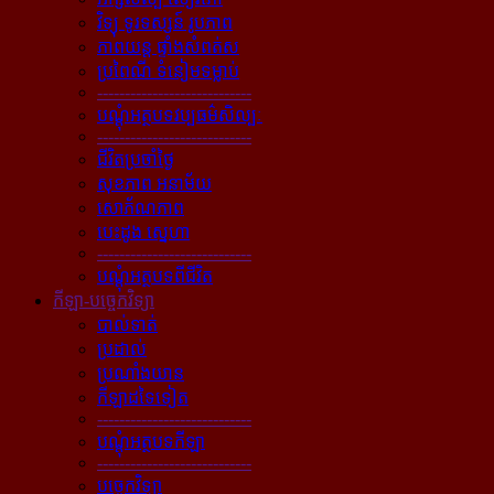
វិទ្យុ ទូរទស្សន៍ រូបភាព
ភាពយន្ដ ផ្ទាំងសំពត់ស
ប្រពៃណី ទំនៀមទម្លាប់
----------------------------
បណ្ដុំអត្ថបទវប្បធម៌សិល្បៈ
----------------------------
ជីវិតប្រចាំថ្ងៃ
សុខភាព អនាម័យ
សោភ័ណភាព
បេះដូង ស្នេហា
----------------------------
បណ្ដុំអត្ថបទពីជីវិត
កីឡា-បច្ចេកវិទ្យា
បាល់ទាត់
ប្រដាល់
ប្រណាំងយាន
កីឡាដទៃទៀត
----------------------------
បណ្ដុំអត្ថបទកីឡា
----------------------------
បច្ចេកវិទ្យា