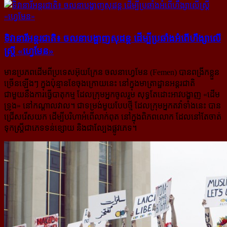
ទិវានារីអន្តរជាតិ៖ ចលនា​បង្ហាញ​សុដន្ដ ដើម្បី​ប្រឆាំង​អំពើ​ហឹង្សា​លើ​
ស្ត្រី «ហ្វេមែន»
មានប្រភពដើមពីប្រទេសអ៊ុយក្រែន ចលនាហ្វេមែន (Femen) បានពង្រីកខ្លួន
ច្រើនឡើងៗ ក្នុងប៉ុន្មានខែចុងក្រោយនេះ នៅក្នុងមាត្រាដ្ឋានអន្តរជាតិ
ជាមួយនឹងការធ្វើបាតុកម្ម ដែលក្រុមអ្នកចូលរួម សុទ្ធតែដោះអាវបង្ហាញ «ដើម
ទ្រូង» នៅ​កណ្ដាលវាល។ ជាទម្រង់មួយបែបថ្មី ដែលក្រុមអ្នកតវ៉ាទាំងនេះ បាន
ជ្រើសរើសយក ដើម្បីបរិហាអំពើលាក់ពុត នៅក្នុង​ពិភពលោក ដែលនៅតែចាត់
ទុកស្ត្រីជាភេទទន់ខ្សោយ និងជាល្បែងផ្លូវភេទ។