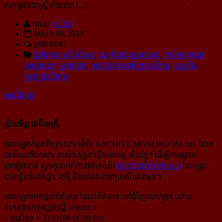
សកម្មជនជាស្ត្រីទាំងនោះ [...]
ដោយ:
ដ. កែវ
March 09, 2013
ប្រធានបទ:
គួរតែអាន នៅទំព័រមុខ
,
សម្រាំងជាខេមរភាសា
,
គ្រប់អត្ថបទជា
ខេមរភាសា
,
ស្រាវជ្រាវ
,
ស្រាវជ្រាវ អត្ថាធិប្បាយ វិភាគ
,
សម្រាំង
ស្រាវជ្រាវ វិភាគ
អានពិស្ដារ
ប្រិយមិត្ត ជាទីមេត្រី,
លោកអ្នកកំពុងពិគ្រោះគេហទំព័រ ARCHIVE.MONOROOM.info ដែល
ជាសំណៅឯកសារ របស់ទស្សនាវដ្ដីមនោរម្យ.អាំងហ្វូ។ ដើម្បីការផ្សាយ
ជាទៀងទាត់ សូមចូលទៅកាន់​គេហទំព័រ
MONOROOM.info
ដែលត្រូវ
បានរៀបចំដាក់ជូន ជាថ្មី និងមានសភាពប្រសើរជាងមុន។
លោកអ្នកអាចផ្ដល់ព័ត៌មាន ដែលកើតមាន នៅជុំវិញលោកអ្នក ដោយ
ទាក់ទងមកទស្សនាវដ្ដី តាមរយៈ៖
» ទូរស័ព្ទ៖ + 33 (0) 98 06 98 909