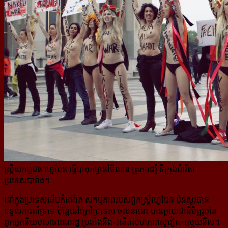
ស្ត្រីសកម្មជន ហ្វេមែន ធ្វើបាតុកម្មនៅទីលាន ត្រូកាដេរ៉ូ ទីក្រុងប៉ារីស
ប្រទេសបារាំង។
នៅក្នុងប្រទេសដើមកំណើត សកម្មភាពរបស់ពួកស្ត្រីហ្វេមែន មិនសូវបាន
ទទួលការគាំទ្រទេ ប៉ុន្តែនៅក្រៅប្រទេស ចលនានេះ បានក្លាយជានិមិត្តរូបនៃ
ពួកអ្នកនិយមសាធារណរដ្ឋ ប្រឆាំងនឹង«អតីតសហភាពសូវៀត»កុម្មុយនីស។