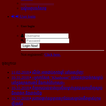
----------------------------
បណ្ដុំអត្ថបទកំសាន្ដ
User login
User login
Login Now!
Not registered?
Click here.
ចុងក្រោយ
11-02-2018
ណីម៉ា អាច​ជាប់​គុក​៦ឆ្នាំ នៅ​អេស្ប៉ាញ!
10-31-2018
«អ្នក​កាសែត "Khashoggi" ត្រូវ​បាន​ច្របាច់ក​សម្លាប់​
នៅ​ក្នុង​ស្ថាន​ភារធារី និង​កាត់​បំបែក​សព»
10-31-2018
កីឡាករ​បាល់ទាត់​ប្រេស៊ីល​ម្នាក់​ត្រូវ​បាន​រក​ឃើញ​ស្លាប់​
ជិត​ដាច់ក និង​ដាច់​លិង្គ
10-31-2018
រូបភាព​ធ្លាក់​ឧទ្ធម្ភាគចក្រ​ដែល​សម្លាប់​អតីត​ម្ចាស់​ក្រុម​
ឡីឆេស្ទ័រ