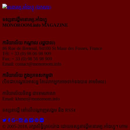
ទស្សនាវដ្ដីមនោរម្យ.អាំងហ្វូ
MONOROOM.info MAGAZINE
ការិយាល័យ កណ្ដាល (រដ្ឋបាល)
#6 Rue de Breteuil, 94100 St Maur des Fosses, France
Tél: + 33 (0) 98 06 98 909
Fax: + 33 (0) 98 56 98 909
Email:
contact@monoroom.info
ការិយាល័យ ក្នុង​ប្រទេស​កម្ពុជា
(បិទជាបណ្ដោះអាសន្ន តែលោកអ្នកអាចទាក់ទងបាន តាមមែល)
ការិយាល័យនិពន្ធ ជាខេមរភាសា
Email:
khmer@monoroom.info
ទស្សនាវដ្ដី​ នៅលើបណ្ដាញសង្គម និង RSS៖
© 2005-2018, រក្សាសិទ្ធិគ្រប់យ៉ាង ដោយទស្សនាវដ្ដី​មនោរម្យ.អាំងហ្វូ។ ហាម​