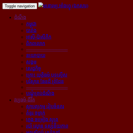
Toggle navigation
ដំណឹង
កម្ពុជា
បារាំង
អាស៊ី-ប៉ាស៊ីភិក
ពិភពលោក
----------------------------
នយោបាយ
សង្គម
សេដ្ឋកិច្ច
គ្រោះ យុត្តិធម៌ បទល្មើស
បរិស្ថាន ផែនដី ព្រំដែន
----------------------------
បណ្ដុំគ្រប់ដំណឹង
វប្បធម៌-ជីវិត
ស្ថាបត្យកម្ម រៀបចំនគរ
គំនូរ ចម្លាក់
ភ្លេង ចម្រៀង ស្មូត្រ
របាំ ល្ខោន ទស្សនីយភាព
អក្សសិល្ប៍ សៀវភៅ