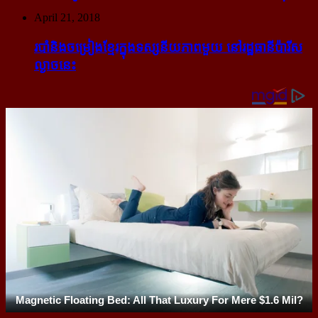
April 21, 2018
របាំ​និង​ចម្រៀង​ខ្មែរ​ក្នុង​ទស្សនីយភាព​មួយ នៅ​រដ្ឋធានី​ប៉ារីស​
ល្ងាច​នេះ