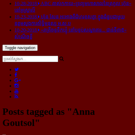
10-28-2018
ABC គាស់​កកាយ​«ទ្រព្យមហាសាល​នៃ​ត្រកូល ហ៊ុន»​
នៅ​អូស្ត្រាលី
10-23-2018
ហ៊ុន សែន អះអាង​ពី​ជំហរ​ខុស​គ្នា ក្នុង​ជំនួប​ជាមួយ​
ឧត្តម​ស្នងការ​សិទ្ធិ​មនុស្ស អ.ស.ប
10-20-2018
«រាត្រីចន្ទទឹកឃ្មុំ នៅបន្ទប់សណ្ឋាគារ... ជាន់ទី៣៥»
សំណើចខ្លី
Toggle navigation
Posts tagged as "Anna
Goutsol"