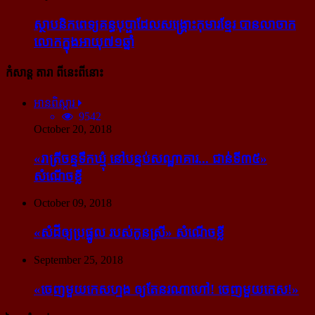
ស្ថាបនិក​ពេទ្យ​គន្ធបុប្ផា​ដែល​សង្គ្រោះ​កុមារ​ខ្មែរ​ បាន​លាចាក​
លោក​ក្នុង​អាយុ​៧១ឆ្នាំ
កំសាន្ដ តារា ពីនេះពីនោះ
អានពិស្ដារ
9542
October 20, 2018
«រាត្រីចន្ទទឹកឃ្មុំ នៅបន្ទប់សណ្ឋាគារ... ជាន់ទី៣៥»
សំណើចខ្លី
October 09, 2018
«សំដី​ឲ្យ​ប្រផ្នូល របស់​កូនស្រី» សំណើចខ្លី
September 25, 2018
«ចេញ​មួយ​កេស​ហ្មង ឲ្យ​តែ​នរណា​ហៅ! ចេញ​មួយ​កេស!»