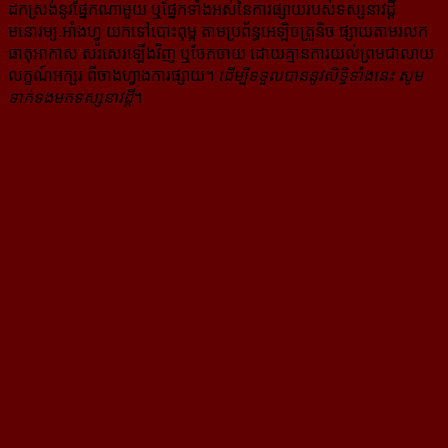
ដក​ស្រង់​នូវ​ផ្នែក​ណា​មួយ​ ឬ​ផ្នែក​ទាំង​អស់​នៃ​ការ​ផ្សាយ​របស់​ទស្សនាវដ្ដី​​
មនោរម្យ.អាំងហ្វូ យក​ទៅ​​បោះពុម្ព តាម​ប្រព័ន្ធ​អេឡិច​ត្រូនិច ផ្សាយ​តាម​រលក​
ធាតុអាកាស សរសេរ​ឡើង​វិញ ឬ​ចែក​ចាយ​ ដោយ​គ្មាន​ការ​យល់ព្រមជា​លាយ​
លក្ខណ៍​អក្សរ​ ពី​ចាងហ្វាង​ការ​ផ្សាយ​។
ដើម្បី​ទទួល​បាននូវសិទ្ធិ​ទាំងនេះ សូម​
ទាក់​ទង​មក​ទស្សនាវដ្ដី
។