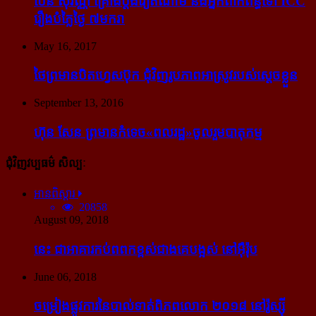
ប៉ែន សុវណ្ណ គ្រោង​ប្តឹង​វៀតណាម និង​អ្នក​ពាក់​ព័ន្ធ​ទៅ ICC
រឿង​បំភ្លៃ​ថ្ងៃ ៧​មករា
May 16, 2017
ថៃ​ព្រមាន​បិត​ហ្វេសប៊ុក ជុំ​វិញ​រូបភាព​អាស្រូវ​របស់​ស្ដេច​ខ្លួន
September 13, 2016
ហ៊ុន សែន ព្រមាន​កំទេច​«ពលរដ្ឋ»​ចូលរួម​បាតុកម្ម
ជុំវិញវប្បធម៌ សិល្បៈ
អានពិស្ដារ
20858
August 09, 2018
នេះ ជា​អាគារ​កប់​ពពក​ខ្ពស់​ជាង​គេ​បង្អស់ នៅ​អ៊ឺរ៉ុប
June 06, 2018
ចម្រៀង​ផ្លូវការ​នៃ​បាល់ទាត់​ពិភពលោក ២០១៨ នៅ​រ៉ូស្ស៊ី