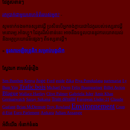
ដៃគូសំខាន់ៗ
រក​​ប្រាក់​​ជា​​មួយ​​គេហទំព័រ​​របស់​​អ្នក?
-
សូម​ទាក់ទង​មក​ទស្សនាវដ្ដី ប្រសិន​បើ​អ្នក​ចង់​ក្លាយ​ជា​ដៃគូរ​របស់​ទស្សនាវដ្ដី​
មនោរម្យ.អាំងហ្វូ។ ដៃ​គូរ​ដ៏​សំខាន់​នេះ អាច​នឹង​ទទួល​បាន​នូវ​ការ​យោគយល់
និង​អត្ថ​ប្រយោជន៍​ផ្សេងៗ ពីទស្សនាវដ្ដី។
»
ទូរសាអេឡិចត្រូនិក សម្រាប់បុគ្គលិក
ស្វែងរក តាមសំនុំរឿង
Juge
Sen Bunthen
Kenya
Ford
guide
Zika
Piya Pongkulapa
partenariat
Ly
Trafic bois
Bum Yim
Michael Owen
Felix Baumgartner
Billet Avion
Blague
Wallace Hartley
Clive Palmer
Gabriela Isler
Amir Khan
Train déraillé
Germanwatch
Saray Sakana
European Under-21
Claude
Environnement
Guéant
Brian McDermott
Troy Rowland
Coup
Ankara
Julian Assange
d-Etat
Euro Parlement
អំពីយើង /ទំនាក់ទំនង