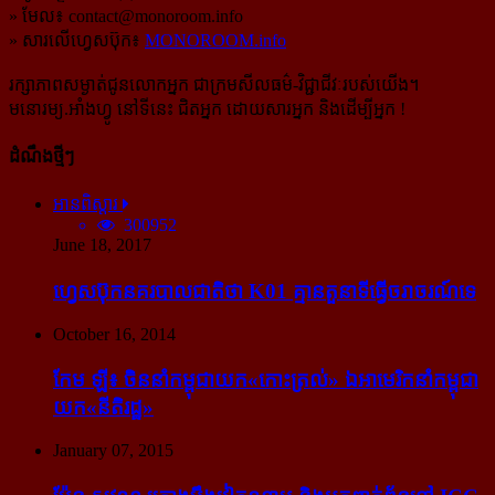
» មែល៖
contact@monoroom.info
» សារលើហ្វេសប៊ុក៖
MONOROOM.info
រក្សាភាពសម្ងាត់ជូនលោកអ្នក ជាក្រមសីលធម៌-​វិជ្ជាជីវៈ​របស់យើង។
មនោរម្យ.អាំងហ្វូ នៅទីនេះ ជិតអ្នក ដោយសារអ្នក និងដើម្បីអ្នក !
ដំណឹងថ្មីៗ
អានពិស្ដារ
300952
June 18, 2017
ហ្វេសប៊ុក​នគរបាល​ជាតិ​ថា K01 គ្មាន​តួនាទី​ធ្វើ​ចរាចរណ៍​ទេ
October 16, 2014
កែម ឡី៖ ចិន​នាំ​កម្ពុជា​យក​«កោះ​ត្រល់» ឯ​អាមេរិក​នាំ​កម្ពុជា​
យក​«នីតិរដ្ឋ»
January 07, 2015