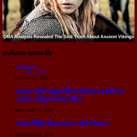
សោភ័ណភាព សុខភាព ជីវិត
អានពិស្ដារ
26008
October 03, 2018
គ្រោះធម្មជាតិនៅឥណ្ឌូនេស៊ី៖ សុខចិត្ត​ស្លាប់​ខ្លួន​ដើម្បី​ឲ្យ​
យន្ដហោះ​ងើប​ខ្លួន​ដោយ​សុវត្ថិភាព
September 28, 2018
រវល់​ឈ្លក់​នឹង​ទូរស័ព្ទ ទុក​ឲ្យ​កូន​លង់​ទឹក​ជិត​ស្លាប់
September 09, 2018