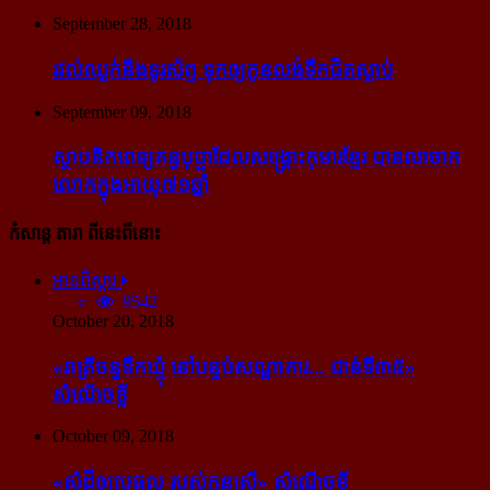
September 28, 2018
រវល់​ឈ្លក់​នឹង​ទូរស័ព្ទ ទុក​ឲ្យ​កូន​លង់​ទឹក​ជិត​ស្លាប់
September 09, 2018
ស្ថាបនិក​ពេទ្យ​គន្ធបុប្ផា​ដែល​សង្គ្រោះ​កុមារ​ខ្មែរ​ បាន​លាចាក​
លោក​ក្នុង​អាយុ​៧១ឆ្នាំ
កំសាន្ដ តារា ពីនេះពីនោះ
អានពិស្ដារ
9542
October 20, 2018
«រាត្រីចន្ទទឹកឃ្មុំ នៅបន្ទប់សណ្ឋាគារ... ជាន់ទី៣៥»
សំណើចខ្លី
October 09, 2018
«សំដី​ឲ្យ​ប្រផ្នូល របស់​កូនស្រី» សំណើចខ្លី