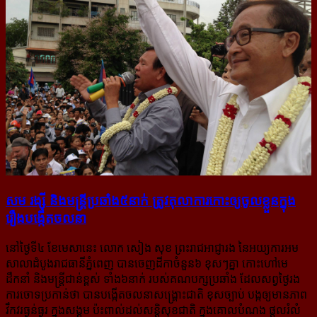
សម រង្ស៊ី និងមន្ត្រី​ប្រឆាំង​៥នាក់ ត្រូវ​តុលាការ​កោះ​ឲ្យ​ចូល​ខ្លួន​ក្នុង​
រឿង​បង្កើត​ចលនា
នៅថ្ងៃទី៤ ខែមេសានេះ លោក សៀង សុខ ព្រះរាជអាជ្ញារង នៃអយ្យការអម​
សាលាដំបូង​រាជធានីភ្នំពេញ បានចេញដីកាចំនួន៦ ខុសៗគ្នា កោះហៅមេ
ដឹកនាំ និងមន្ត្រីជាន់ខ្ពស់ ទាំង៦នាក់ របស់គណបក្សប្រឆាំង ដែលសព្វថ្ងៃរង
ការចោទប្រកាន់ថា បានបង្កើតចលនាសង្គ្រោះជាតិ ខុសច្បាប់ បង្កឲ្យមានភាព
វឹកវរធ្ងន់ធ្ងរ ក្នុងសង្គម ប៉ះពាល់ដល់សន្តិសុខជាតិ ក្នុងគោលបំណង ផ្តួលរំលំ