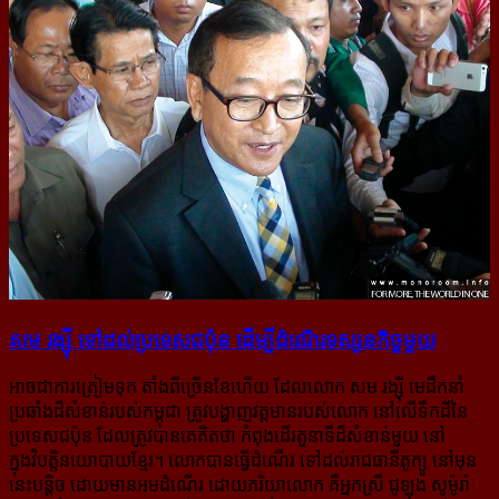
សម រង្ស៊ី ទៅដល់ប្រទេសជប៉ុន ដើម្បីដំណើរទស្សនកិច្ចមួយ
អាចជាការត្រៀមទុក តាំងពីច្រើនខែហើយ ដែលលោក សម រង្ស៊ី មេដឹកនាំ
ប្រឆាំងដ៏សំខាន់​របស់កម្ពុជា ត្រូវបង្ហាញវត្តមានរបស់លោក នៅលើទឹកដីនៃ
ប្រទេសជប៉ុន ដែលត្រូវបានគេគិតថា កំពុងដើរតួនាទីដ៏សំខាន់មួយ នៅ
ក្នុងវិបត្តិនយោបាយខ្មែរ។ លោកបានធ្វើដំណើរ ទៅដល់រាជធានីតូក្យូ នៅមុន
នេះបន្តិច ដោយមានអមដំណើរ ដោយភរិយាលោក គឺអ្នកស្រី ជូឡុង សូម៉ូរ៉ា