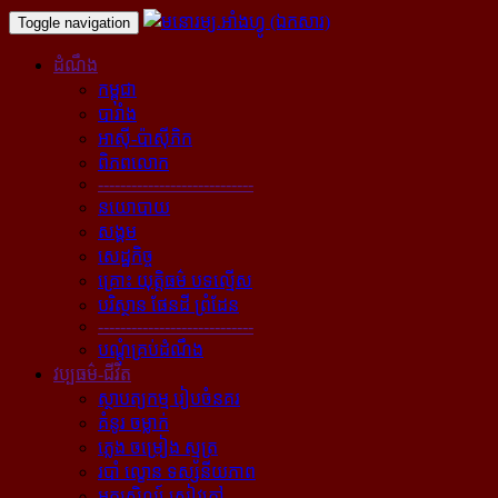
Toggle navigation
ដំណឹង
កម្ពុជា
បារាំង
អាស៊ី-ប៉ាស៊ីភិក
ពិភពលោក
----------------------------
នយោបាយ
សង្គម
សេដ្ឋកិច្ច
គ្រោះ យុត្តិធម៌ បទល្មើស
បរិស្ថាន ផែនដី ព្រំដែន
----------------------------
បណ្ដុំគ្រប់ដំណឹង
វប្បធម៌-ជីវិត
ស្ថាបត្យកម្ម រៀបចំនគរ
គំនូរ ចម្លាក់
ភ្លេង ចម្រៀង ស្មូត្រ
របាំ ល្ខោន ទស្សនីយភាព
អក្សសិល្ប៍ សៀវភៅ