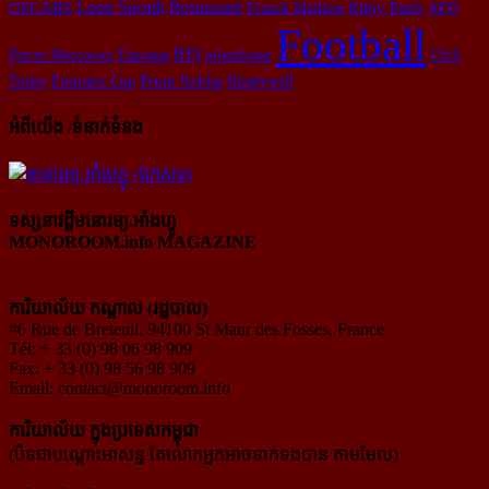
Loun Savath
Restaurant
Rithy Panh
OSCARS
Franck Mathieu
AFD
Football
RFI
Pierre Moscovici
Eurostat
telephone
USA
Today
Emirates Cup
Prum Sokha
Honeywell
អំពីយើង /ទំនាក់ទំនង
ទស្សនាវដ្ដីមនោរម្យ.អាំងហ្វូ
MONOROOM.info MAGAZINE
ការិយាល័យ កណ្ដាល (រដ្ឋបាល)
#6 Rue de Breteuil, 94100 St Maur des Fosses, France
Tél: + 33 (0) 98 06 98 909
Fax: + 33 (0) 98 56 98 909
Email:
contact@monoroom.info
ការិយាល័យ ក្នុង​ប្រទេស​កម្ពុជា
(បិទជាបណ្ដោះអាសន្ន តែលោកអ្នកអាចទាក់ទងបាន តាមមែល)