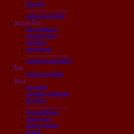
វិទ្យាសាស្ត្រ
----------------------------
បណ្ដុំអត្ថបទបច្ចេកវិទ្យា
ស្រាវជ្រាវ-វិភាគ
វិភាគ អត្ថាធិប្បាយ
ស្រាវជ្រាវ ឯកសារ
បទសម្ភាស
បទយកការណ៍
----------------------------
បណ្ដុំអត្ថបទស្រាវជ្រាវវិភាគ
វីដេអូ
បណ្ដុំអត្ថបទមានវីដេអូ
កំសាន្ដ
តារា ជនល្បី
ទេសចរណ៍ ការផ្សងព្រេង
ពីនេះពីនោះ
----------------------------
ជ័យគ្រតធ្វើព័ត៌មាន
ប្រលោមលោក
កំណាព្យ កម្រងកែវ
សំណើច