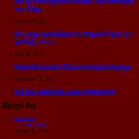
កែម ឡី៖ ចិន​នាំ​កម្ពុជា​យក​«កោះ​ត្រល់» ឯ​អាមេរិក​នាំ​កម្ពុជា​
យក​«នីតិរដ្ឋ»
January 07, 2015
ប៉ែន សុវណ្ណ គ្រោង​ប្តឹង​វៀតណាម និង​អ្នក​ពាក់​ព័ន្ធ​ទៅ ICC
រឿង​បំភ្លៃ​ថ្ងៃ ៧​មករា
May 16, 2017
ថៃ​ព្រមាន​បិត​ហ្វេសប៊ុក ជុំ​វិញ​រូបភាព​អាស្រូវ​របស់​ស្ដេច​ខ្លួន
September 13, 2016
ហ៊ុន សែន ព្រមាន​កំទេច​«ពលរដ្ឋ»​ចូលរួម​បាតុកម្ម
ជុំវិញវប្បធម៌ សិល្បៈ
អានពិស្ដារ
20858
August 09, 2018