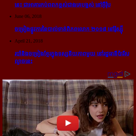
នេះ ជា​អាគារ​កប់​ពពក​ខ្ពស់​ជាង​គេ​បង្អស់ នៅ​អ៊ឺរ៉ុប
June 06, 2018
ចម្រៀង​ផ្លូវការ​នៃ​បាល់ទាត់​ពិភពលោក ២០១៨ នៅ​រ៉ូស្ស៊ី
April 21, 2018
របាំ​និង​ចម្រៀង​ខ្មែរ​ក្នុង​ទស្សនីយភាព​មួយ នៅ​រដ្ឋធានី​ប៉ារីស​
ល្ងាច​នេះ