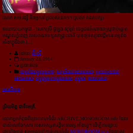
លោក សម រង្ស៊ី និងអ្នកគាំទ្ររបស់លោក។ (រូបថត គណបក្ស)
នយោបាយកម្ពុជា
- លោកស្រី ជូឡុង សូម៉ូរ៉ា បេក្ខជនតំណាងរាស្ត្រជាប់ឆ្នោត
មណ្ឌលភ្នំពេញ របស់គណបក្ស​សង្គ្រោះជាតិ បានឲ្យ​ទស្សនាវដ្តី
មនោរម្យព័ង
អាំងហ្វូ
ដឹងថា [...]
ដោយ:
អ៊ុំ បូរី
January 23, 2014
ប្រធានបទ:
សម្រាំងបច្ចុប្បន្នភាព
,
សម្រាំងជាខេមរភាសា
,
គ្រប់អត្ថបទជា
ខេមរភាសា
,
បច្ចុប្បន្នភាពក្នុងលោក
,
កម្ពុជា
,
នយោបាយ
អានពិស្ដារ
ប្រិយមិត្ត ជាទីមេត្រី,
លោកអ្នកកំពុងពិគ្រោះគេហទំព័រ ARCHIVE.MONOROOM.info ដែល
ជាសំណៅឯកសារ របស់ទស្សនាវដ្ដីមនោរម្យ.អាំងហ្វូ។ ដើម្បីការផ្សាយ
ជាទៀងទាត់ សូមចូលទៅកាន់​គេហទំព័រ
MONOROOM.info
ដែលត្រូវ