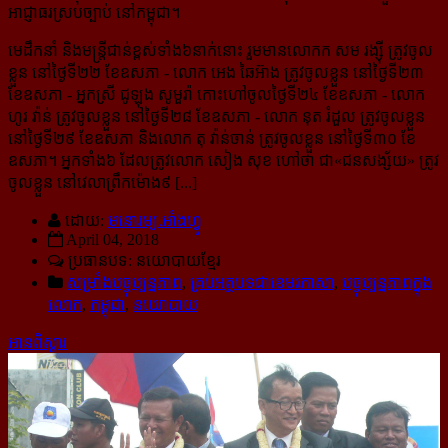
អាជ្ញាធរស្របច្បាប់ នៅកម្ពុជា។
មេដឹកនាំ និងមន្ត្រីជាន់ខ្ពស់​ទាំង៦នាក់នោះ រួមមានលោកក សម រង្ស៊ី ត្រូវចូល
ខ្លួន នៅថ្ងៃទី២២ ខែឧសភា - លោក អេង ឆៃអ៊ាង ត្រូវចូលខ្លួន នៅថ្ងៃទី២៣
ខែឧសភា - អ្នកស្រី ជូឡុង សូមួរ៉ា កោះហៅចូលថ្ងៃទី២៤ ខែឧសភា - លោក
ហូរ វ៉ាន់ ត្រូវចូលខ្លួន នៅថ្ងៃទី២៨ ខែឧសភា - លោក នុត រំដួល ត្រូវចូលខ្លួន
នៅថ្ងៃទី២៩ ខែឧសភា និងលោក តុ វ៉ាន់ចាន់ ត្រូវចូលខ្លួន នៅថ្ងៃទី៣០ ខែ
ឧសភា។ អ្នកទាំង៦ ដែលត្រូវលោក សៀង សុខ ហៅថា ជា«ជនសង្ស័យ» ត្រូវ
ចូលខ្លួន នៅវេលាព្រឹកម៉ោង៩ [...]
ដោយ:
មនោរម្យ.អាំងហ្វូ
April 04, 2018
ប្រធានបទ: នយោបាយខ្មែរ
សម្រាំងបច្ចុប្បន្នភាព
,
គ្រប់អត្ថបទជាខេមរភាសា
,
បច្ចុប្បន្នភាពក្នុង
លោក
,
កម្ពុជា
,
នយោបាយ
អានពិស្ដារ