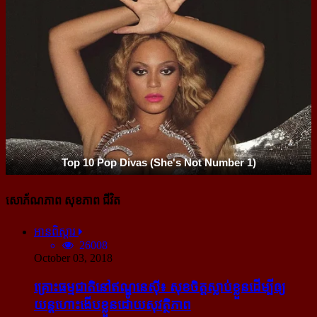
សោភ័ណភាព សុខភាព ជីវិត
អានពិស្ដារ
26008
October 03, 2018
គ្រោះធម្មជាតិនៅឥណ្ឌូនេស៊ី៖ សុខចិត្ត​ស្លាប់​ខ្លួន​ដើម្បី​ឲ្យ​
យន្ដហោះ​ងើប​ខ្លួន​ដោយ​សុវត្ថិភាព