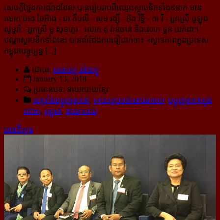
សេចក្ដីថ្លែងការណ៍ដដែល បានរៀបរាប់ពីឈ្មោះស្ថាបនិកទាំង៩នាក់ មាន
លោក អេង ឆៃអ៊ាង - ជា គឹមលី - សម រង្ស៊ី - អ៊ុង រិទ្ធី - គា រី - អ្នកស្រី ជូឡុង
សូមួរ៉ា - អ្នកស្រី មូ សុខហួរ - លោក តុ វ៉ាន់ចាន់ និងលោក ទួន យក់ដា។
បណ្ដាស្ថាបនិកទាំងនេះ បានសំដែងការជឿជាក់ថា៖ «
ស្ថានភាពក្នុងប្រទេស
កម្ពុជាបច្ចុប្បន្ន [...]
ដោយ:
មនោរម្យ.អាំងហ្វូ
January 13, 2018
ប្រធានបទ: នយោបាយខ្មែរ
សម្រាំងបច្ចុប្បន្នភាព
,
គ្រប់អត្ថបទជាខេមរភាសា
,
បច្ចុប្បន្នភាពក្នុង
លោក
,
កម្ពុជា
,
នយោបាយ
អានពិស្ដារ