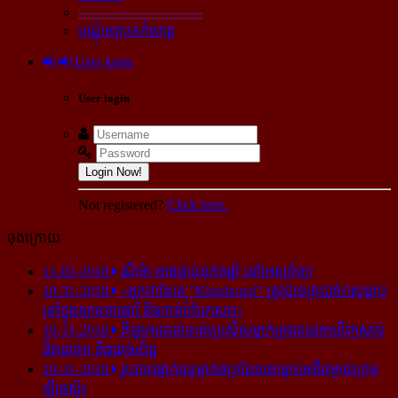
----------------------------
បណ្ដុំអត្ថបទកំសាន្ដ
User login
User login
Login Now!
Not registered?
Click here.
ចុងក្រោយ
11-02-2018
ណីម៉ា អាច​ជាប់​គុក​៦ឆ្នាំ នៅ​អេស្ប៉ាញ!
10-31-2018
«អ្នក​កាសែត "Khashoggi" ត្រូវ​បាន​ច្របាច់ក​សម្លាប់​
នៅ​ក្នុង​ស្ថាន​ភារធារី និង​កាត់​បំបែក​សព»
10-31-2018
កីឡាករ​បាល់ទាត់​ប្រេស៊ីល​ម្នាក់​ត្រូវ​បាន​រក​ឃើញ​ស្លាប់​
ជិត​ដាច់ក និង​ដាច់​លិង្គ
10-31-2018
រូបភាព​ធ្លាក់​ឧទ្ធម្ភាគចក្រ​ដែល​សម្លាប់​អតីត​ម្ចាស់​ក្រុម​
ឡីឆេស្ទ័រ