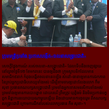
ក្រុម​មន្ត្រី​ប្រឆាំង ប្រកាស​បង្កើត​«ចលនា​សង្គ្រោះជាតិ»
សេចក្ដីថ្លែងការណ៍ របស់ចលនា«សង្គ្រោះជាតិ» ដែលទើបនឹងចេញផ្សាយ
នៅល្ងាចថ្ងៃទី១២ ខែមករានេះ បានឲ្យដឹងថា ក្រុមស្ថាបនិកដែលមាន
សមាជិក៩នាក់ កំពុងបង្កើតចលនានេះឡើង សំដៅ«
ធានាឲ្យមានការឯកភាព
នៃគ្រប់អ្នកប្រជាធិបតេយ្យទាំងអស់ ដើម្បីទាមទារឲ្យដោះលែងលោក កឹម
សុខា ប្រធានគណបក្សសង្គ្រោះជាតិ ព្រមទាំងអ្នកទោសមនសិការទាំងអស់
ព្រមទាំងឲ្យមានការបោះឆ្នោត ដោយសេរី ត្រឹមត្រូវ យុត្តិធម៌ និងមិនប្រកាន់បក្ខ
ពួក និន្នាការនយោបាយណាមួយឡើយ និងដោយមានការចូលរួម ពីគណបក្ស
សង្គ្រោះជាតិ ក្រោមការដឹកនាំរបស់លោកប្រធាន កឹម សុខា
»។