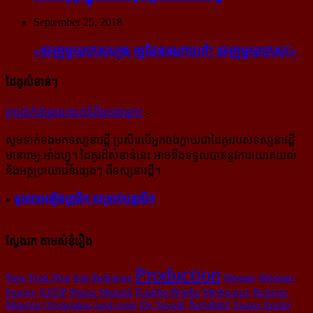
September 25, 2018
«ចេញ​មួយ​កេស​ហ្មង ឲ្យ​តែ​នរណា​ហៅ! ចេញ​មួយ​កេស!»
ដៃគូសំខាន់ៗ
រក​​ប្រាក់​​ជា​​មួយ​​គេហទំព័រ​​របស់​​អ្នក?
-
សូម​ទាក់ទង​មក​ទស្សនាវដ្ដី ប្រសិន​បើ​អ្នក​ចង់​ក្លាយ​ជា​ដៃគូរ​របស់​ទស្សនាវដ្ដី​
មនោរម្យ.អាំងហ្វូ។ ដៃ​គូរ​ដ៏​សំខាន់​នេះ អាច​នឹង​ទទួល​បាន​នូវ​ការ​យោគយល់
និង​អត្ថ​ប្រយោជន៍​ផ្សេងៗ ពីទស្សនាវដ្ដី។
»
ទូរសាអេឡិចត្រូនិក សម្រាប់បុគ្គលិក
ស្វែងរក តាមសំនុំរឿង
Production
New York Post
Jesé Rodri­guez
Monster
Monster
Kantha Bopha
Energy
KEDP
Blaise Matuidi
Melbourne
Roberto
Xayaburi
Mancini
Olympiakos
nord-corée
Dy Saveth
Yasser Arafat