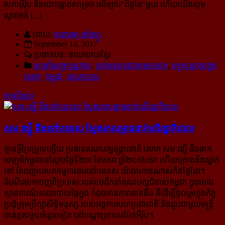
សភាអ៊ឺរ៉ុប នឹងបោះឆ្នោតសម្រេច លើច្បាប់"ដ៏ខ្លាំង"មួយ ហើយយើងសូម
ស្វាគមន៍ [...]
ដោយ:
មនោរម្យ.អាំងហ្វូ
September 14, 2017
ប្រធានបទ: នយោបាយខ្មែរ
សម្រាំងបច្ចុប្បន្នភាព
,
គ្រប់អត្ថបទជាខេមរភាសា
,
បច្ចុប្បន្នភាពក្នុង
លោក
,
កម្ពុជា
,
នយោបាយ
អានពិស្ដារ
សម រង្ស៊ី នឹង​ទៅ​បរទេស ស្វែង​រក​​សម្ពាធ​​ដាក់​លើ​រដ្ឋាភិបាល
គ្មានអ្វីប្រែប្រួលឡើយ ប្រធានគណបក្សង្រ្គោះជាតិ លោក សម រង្ស៊ី នឹងចាក
ចេញពីកម្ពុជានៅល្ងាចថ្ងៃទី២៣ ខែ​មករា ឆ្នាំ២០១៤នេះ ហើយគ្រោងនឹងស្នាក់
នៅ បំពេញបេសកកម្មការងារនៅបរទេស យ៉ាងហោចណាស់​ក៏៥ថ្ងៃ​ដែរ។
ដំណើរចាកចេញពីប្រទេស របស់មេដឹកនាំគណបក្សជំទាស់កម្ពុជា ក្នុងពេល
ស្ថានការណ៍នយោបាយផ្ទៃក្នុង កំពុង​មានភាពតានតឹង គឺដើម្បីចូលរួមក្នុងកិច្ច
ប្រជុំក្រុមប្រឹក្សាសិទ្ធិមនុស្ស របស់អង្គការសហប្រជាជាតិ និងជួបជាមួយមន្ត្រី​
ជាន់ខ្ពស់មួយចំនួនទៀត នៅបណ្តាប្រទេសប៉ែកអឺរ៉ុប។