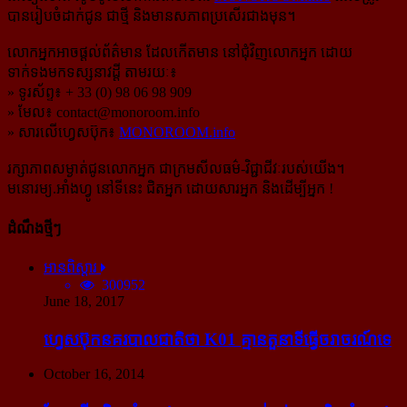
បានរៀបចំដាក់ជូន ជាថ្មី និងមានសភាពប្រសើរជាងមុន។
លោកអ្នកអាចផ្ដល់ព័ត៌មាន ដែលកើតមាន នៅជុំវិញលោកអ្នក ដោយ
ទាក់ទងមកទស្សនាវដ្ដី តាមរយៈ៖
» ទូរស័ព្ទ៖ + 33 (0) 98 06 98 909
» មែល៖
contact@monoroom.info
» សារលើហ្វេសប៊ុក៖
MONOROOM.info
រក្សាភាពសម្ងាត់ជូនលោកអ្នក ជាក្រមសីលធម៌-​វិជ្ជាជីវៈ​របស់យើង។
មនោរម្យ.អាំងហ្វូ នៅទីនេះ ជិតអ្នក ដោយសារអ្នក និងដើម្បីអ្នក !
ដំណឹងថ្មីៗ
អានពិស្ដារ
300952
June 18, 2017
ហ្វេសប៊ុក​នគរបាល​ជាតិ​ថា K01 គ្មាន​តួនាទី​ធ្វើ​ចរាចរណ៍​ទេ
October 16, 2014