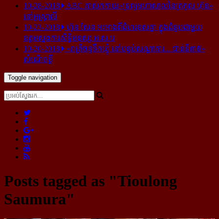
10-28-2018
ABC គាស់​កកាយ​«ទ្រព្យមហាសាល​នៃ​ត្រកូល ហ៊ុន»​
នៅ​អូស្ត្រាលី
10-23-2018
ហ៊ុន សែន អះអាង​ពី​ជំហរ​ខុស​គ្នា ក្នុង​ជំនួប​ជាមួយ​
ឧត្តម​ស្នងការ​សិទ្ធិ​មនុស្ស អ.ស.ប
10-20-2018
«រាត្រីចន្ទទឹកឃ្មុំ នៅបន្ទប់សណ្ឋាគារ... ជាន់ទី៣៥»
សំណើចខ្លី
Toggle navigation
Posts tagged as "Tioulong
Saumura"