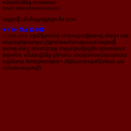
ការិយាល័យនិពន្ធ ជាខេមរភាសា
Email:
khmer@monoroom.info
ទស្សនាវដ្ដី​ នៅលើបណ្ដាញសង្គម និង RSS៖
© 2005-2018, រក្សាសិទ្ធិគ្រប់យ៉ាង ដោយទស្សនាវដ្ដី​មនោរម្យ.អាំងហ្វូ។ ហាម​
ដក​ស្រង់​នូវ​ផ្នែក​ណា​មួយ​ ឬ​ផ្នែក​ទាំង​អស់​នៃ​ការ​ផ្សាយ​របស់​ទស្សនាវដ្ដី​​
មនោរម្យ.អាំងហ្វូ យក​ទៅ​​បោះពុម្ព តាម​ប្រព័ន្ធ​អេឡិច​ត្រូនិច ផ្សាយ​តាម​រលក​
ធាតុអាកាស សរសេរ​ឡើង​វិញ ឬ​ចែក​ចាយ​ ដោយ​គ្មាន​ការ​យល់ព្រមជា​លាយ​
លក្ខណ៍​អក្សរ​ ពី​ចាងហ្វាង​ការ​ផ្សាយ​។
ដើម្បី​ទទួល​បាននូវសិទ្ធិ​ទាំងនេះ សូម​
ទាក់​ទង​មក​ទស្សនាវដ្ដី
។