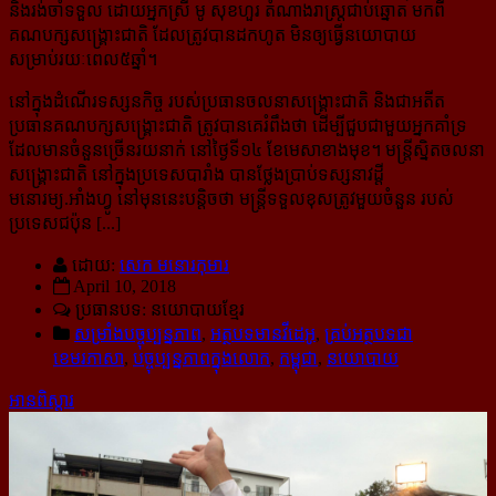
និងរង់ចាំទទួល ដោយអ្នកស្រី មូ សុខហួរ តំណាងរាស្ត្រជាប់ឆ្នោត មកពី
គណបក្សសង្គ្រោះជាតិ ដែលត្រូវបានដកហូត មិនឲ្យធ្វើនយោបាយ
សម្រាប់រយៈពេល៥ឆ្នាំ។
នៅក្នុងដំណើរទស្សនកិច្ច របស់ប្រធានចលនាសង្គ្រោះជាតិ និងជាអតីត
ប្រធានគណបក្សសង្គ្រោះជាតិ ត្រូវបានគេរំពឹងថា ដើម្បីជួបជាមួយអ្នកគាំទ្រ
ដែលមានចំនួនច្រើនរយនាក់ នៅថ្ងៃទី១៤ ខែមេសាខាងមុខ។ មន្ត្រីស្និតចលនា
សង្គ្រោះជាតិ នៅក្នុងប្រទេសបារាំង បានថ្លែងប្រាប់ទស្សនាវដ្ដី
មនោរម្យ.អាំងហ្វូ នៅមុននេះបន្តិចថា មន្ត្រីទទួលខុសត្រូវមួយចំនួន របស់
ប្រទេសជប៉ុន [...]
ដោយ:
សេក មនោរកុមារ
April 10, 2018
ប្រធានបទ: នយោបាយខ្មែរ
សម្រាំងបច្ចុប្បន្នភាព
,
អត្ថបទមានវីដេអូ
,
គ្រប់អត្ថបទជា
ខេមរភាសា
,
បច្ចុប្បន្នភាពក្នុងលោក
,
កម្ពុជា
,
នយោបាយ
អានពិស្ដារ