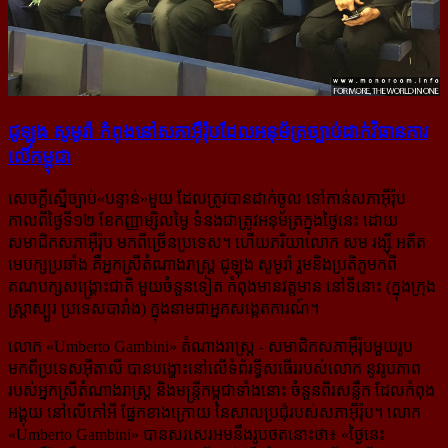
ជូឡុង សូមូរ៉ា កំពុង​នៅ​សភា​អ៊ឺរ៉ុប​ដែល​​អនុម័ត្រ​ច្បាប់​ដាក់​​វិធានការ​
លើ​កម្ពុជា
សេចក្ដីស្នើច្បាប់«បន្ទាន់»មួយ ដែលត្រូវបានដាក់ចូល ទៅកាន់សភាអ៊ឺរ៉ុប
កាលពីថ្ងៃទី១២ ខែកញ្ញាម្សិលម្ងៃ ទំនងជាត្រូវអនុម័ត្រក្នុងថ្ងៃនេះ ដោយ
សមាជិកសភាអ៊ឺរ៉ុប មកពីច្រើនប្រទេស។ ហើយភរិយាលោក សម រង្ស៊ី អតីត
មេបក្សប្រឆាំង គឺអ្នកស្រីតំណាងរាស្ត្រ ជូឡុង សូមូរ៉ា រួមនិងប្រតិភូមកពី
គណបក្សសង្គ្រោះជាតិ មួយចំនួនទៀត កំពុងមានវត្តមាន នៅទីនោះ (ក្នុងក្រុង
ស្ត្រាស្បួរ ប្រទេសបារាំង) ក្នុងនាមជាអ្នកសង្កេតការណ៍។
លោក «Umberto Gambini» តំណាងរាស្ត្រ - សមាជិកសភាអ៊ឺរ៉ុបមួយរូប
មកពីប្រទេសអ៊ីតាលី បានបង្ហោះនៅលើទំព័រទ្វីសធើររបស់លោក នូវរូបភាព
របស់អ្នកស្រីតំណាងរាស្ត្រ និងមន្ត្រីកម្ពុជាទាំងនោះ ចំនួនពីរសន្លឹក ដែលកំពុង
អង្គុយ នៅលើកៅអី ផ្នែកខាងក្រោយ នៃសាលប្រជុំរបស់សភាអ៊ឺរ៉ុប។ លោក
«Umberto Gambini» បានសរសេរអមនឹងរូបថតនោះថា៖ «
ថ្ងៃនេះ