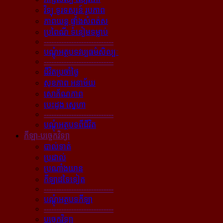
វិទ្យុ ទូរទស្សន៍ រូបភាព
ភាពយន្ដ ផ្ទាំងសំពត់ស
ប្រពៃណី ទំនៀមទម្លាប់
----------------------------
បណ្ដុំអត្ថបទវប្បធម៌សិល្បៈ
----------------------------
ជីវិតប្រចាំថ្ងៃ
សុខភាព អនាម័យ
សោភ័ណភាព
បេះដូង ស្នេហា
----------------------------
បណ្ដុំអត្ថបទពីជីវិត
កីឡា-បច្ចេកវិទ្យា
បាល់ទាត់
ប្រដាល់
ប្រណាំងយាន
កីឡាដទៃទៀត
----------------------------
បណ្ដុំអត្ថបទកីឡា
----------------------------
បច្ចេកវិទ្យា