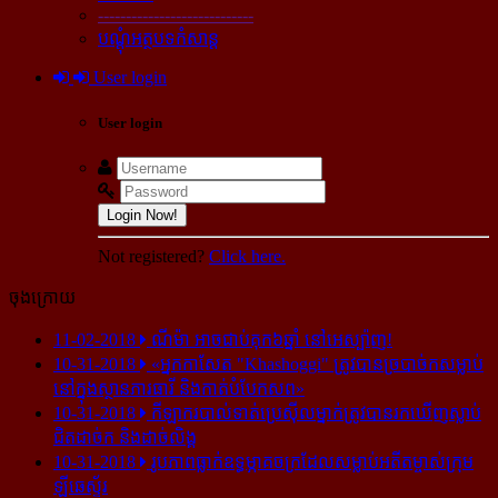
----------------------------
បណ្ដុំអត្ថបទកំសាន្ដ
User login
User login
Login Now!
Not registered?
Click here.
ចុងក្រោយ
11-02-2018
ណីម៉ា អាច​ជាប់​គុក​៦ឆ្នាំ នៅ​អេស្ប៉ាញ!
10-31-2018
«អ្នក​កាសែត "Khashoggi" ត្រូវ​បាន​ច្របាច់ក​សម្លាប់​
នៅ​ក្នុង​ស្ថាន​ភារធារី និង​កាត់​បំបែក​សព»
10-31-2018
កីឡាករ​បាល់ទាត់​ប្រេស៊ីល​ម្នាក់​ត្រូវ​បាន​រក​ឃើញ​ស្លាប់​
ជិត​ដាច់ក និង​ដាច់​លិង្គ
10-31-2018
រូបភាព​ធ្លាក់​ឧទ្ធម្ភាគចក្រ​ដែល​សម្លាប់​អតីត​ម្ចាស់​ក្រុម​
ឡីឆេស្ទ័រ