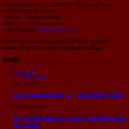
លោកអ្នកអាចផ្ដល់ព័ត៌មាន ដែលកើតមាន នៅជុំវិញលោកអ្នក ដោយ
ទាក់ទងមកទស្សនាវដ្ដី តាមរយៈ៖
» ទូរស័ព្ទ៖ + 33 (0) 98 06 98 909
» មែល៖
contact@monoroom.info
» សារលើហ្វេសប៊ុក៖
MONOROOM.info
រក្សាភាពសម្ងាត់ជូនលោកអ្នក ជាក្រមសីលធម៌-​វិជ្ជាជីវៈ​របស់យើង។
មនោរម្យ.អាំងហ្វូ នៅទីនេះ ជិតអ្នក ដោយសារអ្នក និងដើម្បីអ្នក !
ដំណឹងថ្មីៗ
អានពិស្ដារ
300887
June 18, 2017
ហ្វេសប៊ុក​នគរបាល​ជាតិ​ថា K01 គ្មាន​តួនាទី​ធ្វើ​ចរាចរណ៍​ទេ
October 16, 2014
កែម ឡី៖ ចិន​នាំ​កម្ពុជា​យក​«កោះ​ត្រល់» ឯ​អាមេរិក​នាំ​កម្ពុជា​
យក​«នីតិរដ្ឋ»