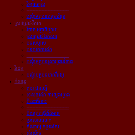
វិទ្យាសាស្ត្រ
----------------------------
បណ្ដុំអត្ថបទបច្ចេកវិទ្យា
ស្រាវជ្រាវ-វិភាគ
វិភាគ អត្ថាធិប្បាយ
ស្រាវជ្រាវ ឯកសារ
បទសម្ភាស
បទយកការណ៍
----------------------------
បណ្ដុំអត្ថបទស្រាវជ្រាវវិភាគ
វីដេអូ
បណ្ដុំអត្ថបទមានវីដេអូ
កំសាន្ដ
តារា ជនល្បី
ទេសចរណ៍ ការផ្សងព្រេង
ពីនេះពីនោះ
----------------------------
ជ័យគ្រតធ្វើព័ត៌មាន
ប្រលោមលោក
កំណាព្យ កម្រងកែវ
សំណើច