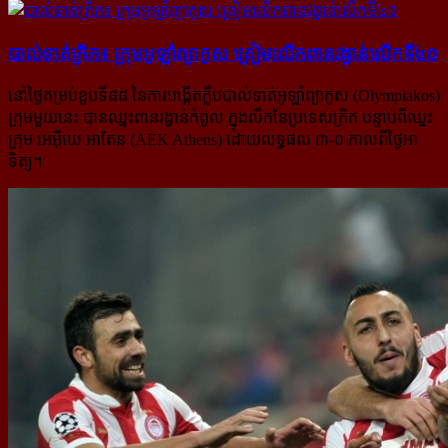
បាល់ទាត់ក្រិក៖ ក្រុម​អូឡាំព្យាកូស ត្រៀម​លើក​ពានរង្វាន់​លើក​​ទី​៤០
នៅថ្ងៃគម្រប់ខួបទី៨៨ នៃការបង្កើតក្លឹបបាល់ទាត់អូឡាំព្យាកូស (Olympiakos)
ក្រុមមួយនេះ បានឈ្នះពានរង្វាន់កំពូល ក្នុងលីកនៃប្រទេសក្រិក បន្ទាប់ពីឈ្នះ
ក្រុម អេអ៊ីឃេ អាតែន (AEK Athens) ដោយលទ្ធផល ៣-០ កាលពីថ្ងៃអា
ទិត្យ។