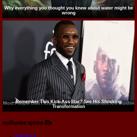
សោភ័ណភាព សុខភាព ជីវិត
អានពិស្ដារ