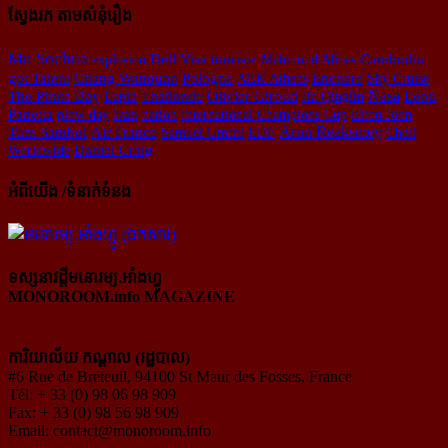
ស្វែងរក តាមសំនុំរឿង
Mu Sochua
Cambodia
explosion
Dell
Visa touriste
Mahmoud Abbas
got Talent
Chang Wanquan
Pologne
AEK Athens
Enchere
Sky Cruise
Olivier Giroud
Nasa
The Pirate Bay
Lapin
Thaïlande
Jia Qinglin
Leon
Panetta
plow day
Iran
nation
International Champions Cup
Elton John
Arun Reaksmey
Tum Sambol
Air France
Samuel Umtiti
EDF
Cheil
Worldwide
Daniel Craig
អំពីយើង /ទំនាក់ទំនង
ទស្សនាវដ្ដីមនោរម្យ.អាំងហ្វូ
MONOROOM.info MAGAZINE
ការិយាល័យ កណ្ដាល (រដ្ឋបាល)
#6 Rue de Breteuil, 94100 St Maur des Fosses, France
Tél: + 33 (0) 98 06 98 909
Fax: + 33 (0) 98 56 98 909
Email:
contact@monoroom.info