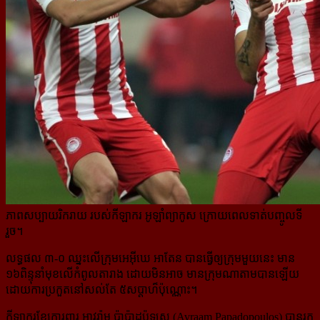
ភាពសប្បាយរិករាយ របស់កីឡាករ អូឡាំព្យាកូស ក្រោយពេលទាត់បញ្ចូលទី
រួច។
លទ្ធផល ៣-០ ឈ្នះលើក្រុមអេអ៊ីឃេ អាតែន បានធ្វើឲ្យក្រុមមួយនេះ មាន
១៦ពិន្ទុនាំមុខលើកំពូលតារាង ដោយមិនអាច មានក្រុមណាតាមបានឡើយ
ដោយការប្រកួតនៅសល់តែ ៥សប្តាហ៏ប៉ុណ្ណោះ។
កីឡាករខ្សែការពារ អាវរ៉ាម ប៉ាប៉ាដូប៉ូឡូស (Avraam Papadopoulos) បានរក