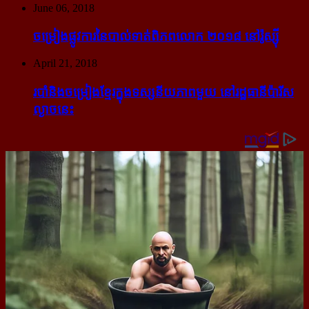
June 06, 2018
ចម្រៀង​ផ្លូវការ​នៃ​បាល់ទាត់​ពិភពលោក ២០១៨ នៅ​រ៉ូស្ស៊ី
April 21, 2018
របាំ​និង​ចម្រៀង​ខ្មែរ​ក្នុង​ទស្សនីយភាព​មួយ នៅ​រដ្ឋធានី​ប៉ារីស​
ល្ងាច​នេះ