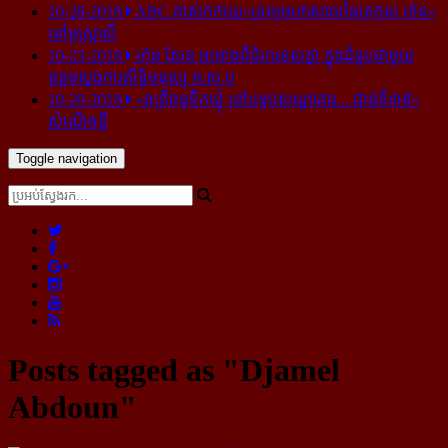
10-28-2018
ABC គាស់​កកាយ​«ទ្រព្យមហាសាល​នៃ​ត្រកូល ហ៊ុន»​
នៅ​អូស្ត្រាលី
10-23-2018
ហ៊ុន សែន អះអាង​ពី​ជំហរ​ខុស​គ្នា ក្នុង​ជំនួប​ជាមួយ​
ឧត្តម​ស្នងការ​សិទ្ធិ​មនុស្ស អ.ស.ប
10-20-2018
«រាត្រីចន្ទទឹកឃ្មុំ នៅបន្ទប់សណ្ឋាគារ... ជាន់ទី៣៥»
សំណើចខ្លី
Toggle navigation
Posts tagged as "Djamel
Abdoun"