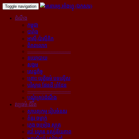
Toggle navigation
ដំណឹង
កម្ពុជា
បារាំង
អាស៊ី-ប៉ាស៊ីភិក
ពិភពលោក
----------------------------
នយោបាយ
សង្គម
សេដ្ឋកិច្ច
គ្រោះ យុត្តិធម៌ បទល្មើស
បរិស្ថាន ផែនដី ព្រំដែន
----------------------------
បណ្ដុំគ្រប់ដំណឹង
វប្បធម៌-ជីវិត
ស្ថាបត្យកម្ម រៀបចំនគរ
គំនូរ ចម្លាក់
ភ្លេង ចម្រៀង ស្មូត្រ
របាំ ល្ខោន ទស្សនីយភាព
អក្សសិល្ប៍ សៀវភៅ