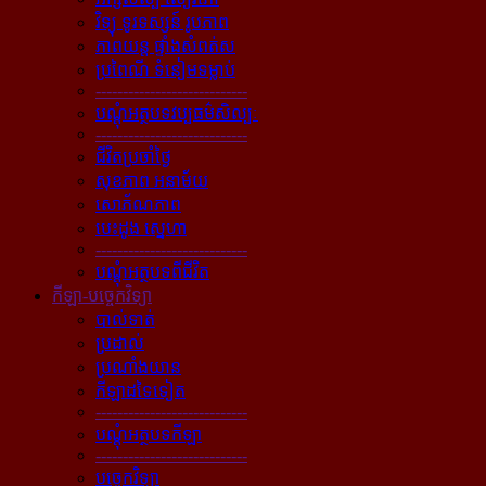
វិទ្យុ ទូរទស្សន៍ រូបភាព
ភាពយន្ដ ផ្ទាំងសំពត់ស
ប្រពៃណី ទំនៀមទម្លាប់
----------------------------
បណ្ដុំអត្ថបទវប្បធម៌សិល្បៈ
----------------------------
ជីវិតប្រចាំថ្ងៃ
សុខភាព អនាម័យ
សោភ័ណភាព
បេះដូង ស្នេហា
----------------------------
បណ្ដុំអត្ថបទពីជីវិត
កីឡា-បច្ចេកវិទ្យា
បាល់ទាត់
ប្រដាល់
ប្រណាំងយាន
កីឡាដទៃទៀត
----------------------------
បណ្ដុំអត្ថបទកីឡា
----------------------------
បច្ចេកវិទ្យា