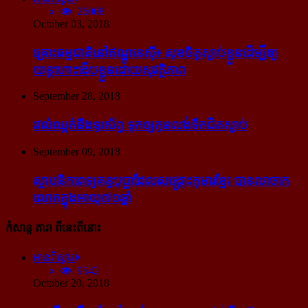
26008
October 03, 2018
គ្រោះធម្មជាតិនៅឥណ្ឌូនេស៊ី៖ សុខចិត្ត​ស្លាប់​ខ្លួន​ដើម្បី​ឲ្យ​
យន្ដហោះ​ងើប​ខ្លួន​ដោយ​សុវត្ថិភាព
September 28, 2018
រវល់​ឈ្លក់​នឹង​ទូរស័ព្ទ ទុក​ឲ្យ​កូន​លង់​ទឹក​ជិត​ស្លាប់
September 09, 2018
ស្ថាបនិក​ពេទ្យ​គន្ធបុប្ផា​ដែល​សង្គ្រោះ​កុមារ​ខ្មែរ​ បាន​លាចាក​
លោក​ក្នុង​អាយុ​៧១ឆ្នាំ
កំសាន្ដ តារា ពីនេះពីនោះ
អានពិស្ដារ
9542
October 20, 2018