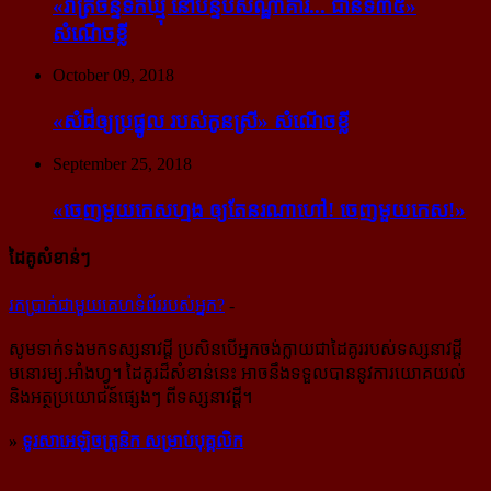
«រាត្រីចន្ទទឹកឃ្មុំ នៅបន្ទប់សណ្ឋាគារ... ជាន់ទី៣៥»
សំណើចខ្លី
October 09, 2018
«សំដី​ឲ្យ​ប្រផ្នូល របស់​កូនស្រី» សំណើចខ្លី
September 25, 2018
«ចេញ​មួយ​កេស​ហ្មង ឲ្យ​តែ​នរណា​ហៅ! ចេញ​មួយ​កេស!»
ដៃគូសំខាន់ៗ
រក​​ប្រាក់​​ជា​​មួយ​​គេហទំព័រ​​របស់​​អ្នក?
-
សូម​ទាក់ទង​មក​ទស្សនាវដ្ដី ប្រសិន​បើ​អ្នក​ចង់​ក្លាយ​ជា​ដៃគូរ​របស់​ទស្សនាវដ្ដី​
មនោរម្យ.អាំងហ្វូ។ ដៃ​គូរ​ដ៏​សំខាន់​នេះ អាច​នឹង​ទទួល​បាន​នូវ​ការ​យោគយល់
និង​អត្ថ​ប្រយោជន៍​ផ្សេងៗ ពីទស្សនាវដ្ដី។
»
ទូរសាអេឡិចត្រូនិក សម្រាប់បុគ្គលិក