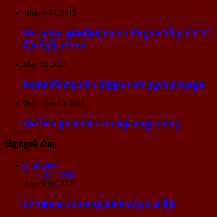
January 07, 2015
ប៉ែន សុវណ្ណ គ្រោង​ប្តឹង​វៀតណាម និង​អ្នក​ពាក់​ព័ន្ធ​ទៅ ICC
រឿង​បំភ្លៃ​ថ្ងៃ ៧​មករា
May 16, 2017
ថៃ​ព្រមាន​បិត​ហ្វេសប៊ុក ជុំ​វិញ​រូបភាព​អាស្រូវ​របស់​ស្ដេច​ខ្លួន
September 13, 2016
ហ៊ុន សែន ព្រមាន​កំទេច​«ពលរដ្ឋ»​ចូលរួម​បាតុកម្ម
ជុំវិញវប្បធម៌ សិល្បៈ
អានពិស្ដារ
20858
August 09, 2018
នេះ ជា​អាគារ​កប់​ពពក​ខ្ពស់​ជាង​គេ​បង្អស់ នៅ​អ៊ឺរ៉ុប