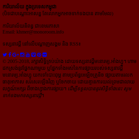
ការិយាល័យ ក្នុង​ប្រទេស​កម្ពុជា
(បិទជាបណ្ដោះអាសន្ន តែលោកអ្នកអាចទាក់ទងបាន តាមមែល)
ការិយាល័យនិពន្ធ ជាខេមរភាសា
Email:
khmer@monoroom.info
ទស្សនាវដ្ដី​ នៅលើបណ្ដាញសង្គម និង RSS៖
© 2005-2018, រក្សាសិទ្ធិគ្រប់យ៉ាង ដោយទស្សនាវដ្ដី​មនោរម្យ.អាំងហ្វូ។ ហាម​
ដក​ស្រង់​នូវ​ផ្នែក​ណា​មួយ​ ឬ​ផ្នែក​ទាំង​អស់​នៃ​ការ​ផ្សាយ​របស់​ទស្សនាវដ្ដី​​
មនោរម្យ.អាំងហ្វូ យក​ទៅ​​បោះពុម្ព តាម​ប្រព័ន្ធ​អេឡិច​ត្រូនិច ផ្សាយ​តាម​រលក​
ធាតុអាកាស សរសេរ​ឡើង​វិញ ឬ​ចែក​ចាយ​ ដោយ​គ្មាន​ការ​យល់ព្រមជា​លាយ​
លក្ខណ៍​អក្សរ​ ពី​ចាងហ្វាង​ការ​ផ្សាយ​។
ដើម្បី​ទទួល​បាននូវសិទ្ធិ​ទាំងនេះ សូម​
ទាក់​ទង​មក​ទស្សនាវដ្ដី
។