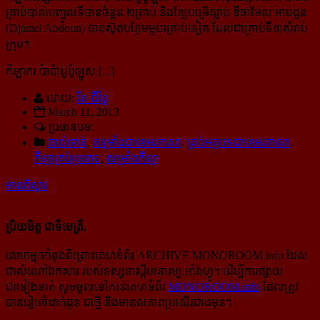
គ្រាប់បាល់បញ្ចូលទីបានចំនួន ២គ្រាប់ និង​ខ្សែបម្រើស្លាប ឌីចាមែល អាបដូន
(Djamel Abdoun) បានស៊ុតបន្ថែមមួយគ្រាប់ទៀត ដែលជាគ្រាប់ទី៣សំរាប់
ក្រុម។
កីឡាករ ប៉ាប៉ាដូប៉ូឡូស [...]
ដោយ:
វិន ជីវ័ន្ត
March 11, 2013
ប្រធានបទ:
បាល់ទាត់
,
សម្រាំងជាខេមរភាសា
,
គ្រប់អត្ថបទជាខេមរភាសា
,
កីឡាគ្រប់ប្រភេទ
,
សម្រាំងកីឡា
អានពិស្ដារ
ប្រិយមិត្ត ជាទីមេត្រី,
លោកអ្នកកំពុងពិគ្រោះគេហទំព័រ ARCHIVE.MONOROOM.info ដែល
ជាសំណៅឯកសារ របស់ទស្សនាវដ្ដីមនោរម្យ.អាំងហ្វូ។ ដើម្បីការផ្សាយ
ជាទៀងទាត់ សូមចូលទៅកាន់​គេហទំព័រ
MONOROOM.info
ដែលត្រូវ
បានរៀបចំដាក់ជូន ជាថ្មី និងមានសភាពប្រសើរជាងមុន។