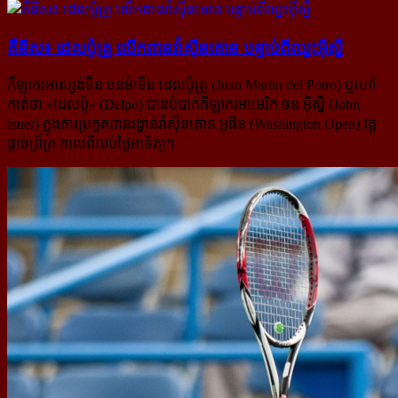
តឺនីស៖ ដេលប៉ូត្រូ លើក​​ពាន​​វ៉ាស៊ីនតោន បន្ទាប់​​ពី​ឈ្នះ​អ៊ីស្នឺ
កីឡាករអាស្សង់ទីន ចនម៉ាទីន ដេលប៉ូត្រូ (Juan Martin del Potro) ឬហៅ
កាត់ថា «ដេលប៉ូ» (Delpo) បានបំបាក់កីឡាករ​អាមេរិក ចន អ៊ីស្នឺ (John
Isner) ក្នុងការប្រកួតពានរង្វាន់វ៉ាស៊ីនតោន អូផិន (Washington Open) វគ្គ
ផ្តាច់ព្រ័ត្រ កាលពីយប់​ថ្ងៃ​​អាទិត្យ។