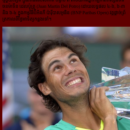
ចនម៉ាទីន ដេលប៉ូត្រូ (Juan Martin Del Potro) ដោយលទ្ធផល ៤-៦, ៦-៣
និង ៦-៤ ក្នុងកម្មវិធីប៊ីអិនភី ប៉ារ៉ីបាសអូផិន (BNP Paribas Open) វគ្គផ្តាច់ព្រ័
ត្រកាលពីថ្ងៃអាទិត្យកន្លងទៅ។