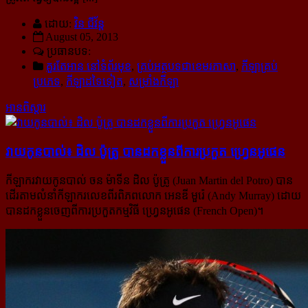
ដោយ:
វិន ជីវ័ន្ត
August 05, 2013
ប្រធានបទ:
គួរតែអាន នៅទំព័រមុខ
,
គ្រប់អត្ថបទជាខេមរភាសា
,
កីឡាគ្រប់
ប្រភេទ
,
កីឡាដទៃទៀត
,
សម្រាំងកីឡា
អានពិស្ដារ
វាយកូនបាល់៖ ដិល ប៉ូត្រូ បាន​ដក​ខ្លួន​ពី​ការ​ប្រកួត ហ្វ្រេនអូផេន
កីឡាករវាយកូនបាល់ ចន ម៉ាទីន ដិល ប៉ូត្រូ (Juan Martin del Potro) បាន
ដើរតាមលំនាំកីឡាករលេខពីរពិភពលោក អេនឌី មួរ៉េ (Andy Murray) ដោយ
បានដកខ្លួនចេញពីការប្រកួតកម្មវិធី ហ្វ្រេនអូផេន (French Open)។