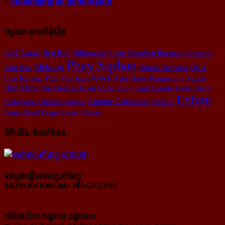
»
ទូរសាអេឡិចត្រូនិក សម្រាប់បុគ្គលិក
ស្វែងរក តាមសំនុំរឿង
Billionaires
Adel Taarabt
Red Bull
Louis Napoléon Bonaparte
Interpol
Phay Siphan
Mekong
John Woo
Dimitar Berbatov
OS X
WWF
Lion
Karona Pich
Plus haut
Aube Dorée
Pampelune
Suzuki
Hun Manit
Van Cleef & Arpels
Cuba
Sony
Santi Cazorla
Taylor Swift
Enfant
Antoine Griezmann
obésité
Instagram
Cinematographie
Camp David
Diego Lopez
Floride
អំពីយើង /ទំនាក់ទំនង
ទស្សនាវដ្ដីមនោរម្យ.អាំងហ្វូ
MONOROOM.info MAGAZINE
ការិយាល័យ កណ្ដាល (រដ្ឋបាល)