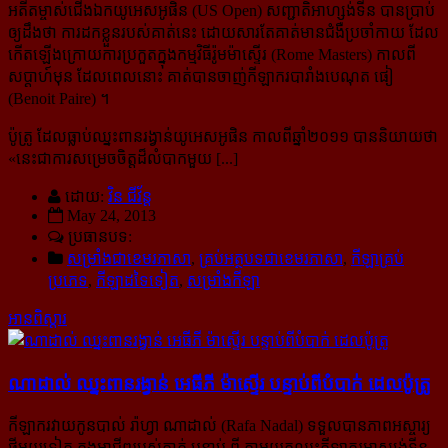
អតីតម្ចាស់ជើងឯកយូអេសអូផិន (US Open) សញ្ជាតិអាហ្សង់ទីន បានប្រាប់
ឲ្យដឹងថា ការដកខ្លួនរបស់គាត់នេះ ដោយ​សារតែគាត់មានជំងឺប្រចាំកាយ ដែល
កើតឡើងក្រោយការប្រកួតក្នុងកម្មវិធីរ៉ូមម៉ាស្ទើរ (Rome Masters) កាលពី
សប្ដាហ៍​មុន ដែលពេលនោះ គាត់បានចាញ់កីឡាករបារាំងបេណុត ផៀ
(Benoit Paire) ។
ប៉ូត្រូ ដែលធ្លាប់ឈ្នះពានរង្វាន់យូអេសអូផិន កាលពីឆ្នាំ២០១១ បាននិយាយថា
«
នេះជាការសម្រេចចិត្តដ៏លំបាកមួយ [...]
ដោយ:
វិន ជីវ័ន្ត
May 24, 2013
ប្រធានបទ:
សម្រាំងជាខេមរភាសា
,
គ្រប់អត្ថបទជាខេមរភាសា
,
កីឡាគ្រប់
ប្រភេទ
,
កីឡាដទៃទៀត
,
សម្រាំងកីឡា
អានពិស្ដារ
ណាដាល់ ឈ្នះ​ពាន​រង្វាន់ អេធីភី ម៉ាស្ទើរ បន្ទាប់​ពី​បំបាក់ ដេលប៉ូត្រូ
កីឡាករវាយកូនបាល់ រ៉ាហ្វា ណាដាល់ (Rafa Nadal) ទទួលបានភាពអស្ចារ្យ
ថ្មីមួយទៀត ក្នុងអាជីពរបស់គាត់ បន្ទាប់ ពី តាមយកឈ្នះកីឡាករអាស្សង់ទីន