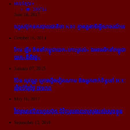
អានពិស្ដារ
300714
June 18, 2017
ហ្វេសប៊ុក​នគរបាល​ជាតិ​ថា K01 គ្មាន​តួនាទី​ធ្វើ​ចរាចរណ៍​ទេ
October 16, 2014
កែម ឡី៖ ចិន​នាំ​កម្ពុជា​យក​«កោះ​ត្រល់» ឯ​អាមេរិក​នាំ​កម្ពុជា​
យក​«នីតិរដ្ឋ»
January 07, 2015
ប៉ែន សុវណ្ណ គ្រោង​ប្តឹង​វៀតណាម និង​អ្នក​ពាក់​ព័ន្ធ​ទៅ ICC
រឿង​បំភ្លៃ​ថ្ងៃ ៧​មករា
May 16, 2017
ថៃ​ព្រមាន​បិត​ហ្វេសប៊ុក ជុំ​វិញ​រូបភាព​អាស្រូវ​របស់​ស្ដេច​ខ្លួន
September 13, 2016