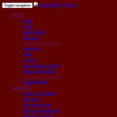
Toggle navigation
ដំណឹង
កម្ពុជា
បារាំង
អាស៊ី-ប៉ាស៊ីភិក
ពិភពលោក
----------------------------
នយោបាយ
សង្គម
សេដ្ឋកិច្ច
គ្រោះ យុត្តិធម៌ បទល្មើស
បរិស្ថាន ផែនដី ព្រំដែន
----------------------------
បណ្ដុំគ្រប់ដំណឹង
វប្បធម៌-ជីវិត
ស្ថាបត្យកម្ម រៀបចំនគរ
គំនូរ ចម្លាក់
ភ្លេង ចម្រៀង ស្មូត្រ
របាំ ល្ខោន ទស្សនីយភាព
អក្សសិល្ប៍ សៀវភៅ