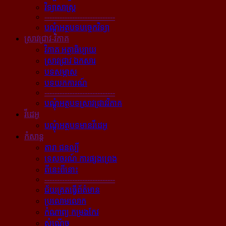
វិទ្យាសាស្ត្រ
----------------------------
បណ្ដុំអត្ថបទបច្ចេកវិទ្យា
ស្រាវជ្រាវ-វិភាគ
វិភាគ អត្ថាធិប្បាយ
ស្រាវជ្រាវ ឯកសារ
បទសម្ភាស
បទយកការណ៍
----------------------------
បណ្ដុំអត្ថបទស្រាវជ្រាវវិភាគ
វីដេអូ
បណ្ដុំអត្ថបទមានវីដេអូ
កំសាន្ដ
តារា ជនល្បី
ទេសចរណ៍ ការផ្សងព្រេង
ពីនេះពីនោះ
----------------------------
ជ័យគ្រតធ្វើព័ត៌មាន
ប្រលោមលោក
កំណាព្យ កម្រងកែវ
សំណើច