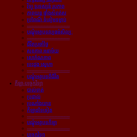
វិទ្យុ ទូរទស្សន៍ រូបភាព
ភាពយន្ដ ផ្ទាំងសំពត់ស
ប្រពៃណី ទំនៀមទម្លាប់
----------------------------
បណ្ដុំអត្ថបទវប្បធម៌សិល្បៈ
----------------------------
ជីវិតប្រចាំថ្ងៃ
សុខភាព អនាម័យ
សោភ័ណភាព
បេះដូង ស្នេហា
----------------------------
បណ្ដុំអត្ថបទពីជីវិត
កីឡា-បច្ចេកវិទ្យា
បាល់ទាត់
ប្រដាល់
ប្រណាំងយាន
កីឡាដទៃទៀត
----------------------------
បណ្ដុំអត្ថបទកីឡា
----------------------------
បច្ចេកវិទ្យា