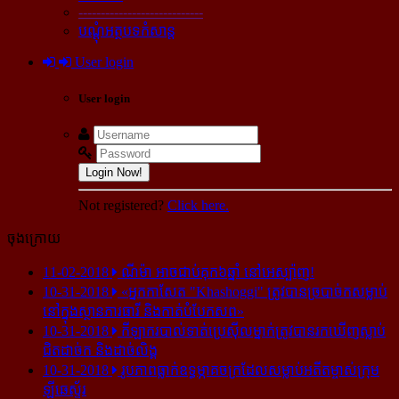
----------------------------
បណ្ដុំអត្ថបទកំសាន្ដ
User login
User login
Login Now!
Not registered?
Click here.
ចុងក្រោយ
11-02-2018
ណីម៉ា អាច​ជាប់​គុក​៦ឆ្នាំ នៅ​អេស្ប៉ាញ!
10-31-2018
«អ្នក​កាសែត "Khashoggi" ត្រូវ​បាន​ច្របាច់ក​សម្លាប់​
នៅ​ក្នុង​ស្ថាន​ភារធារី និង​កាត់​បំបែក​សព»
10-31-2018
កីឡាករ​បាល់ទាត់​ប្រេស៊ីល​ម្នាក់​ត្រូវ​បាន​រក​ឃើញ​ស្លាប់​
ជិត​ដាច់ក និង​ដាច់​លិង្គ
10-31-2018
រូបភាព​ធ្លាក់​ឧទ្ធម្ភាគចក្រ​ដែល​សម្លាប់​អតីត​ម្ចាស់​ក្រុម​
ឡីឆេស្ទ័រ