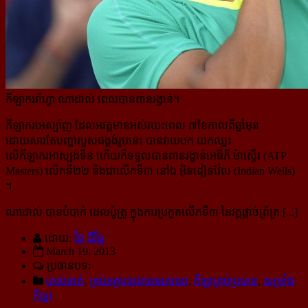
កីឡាកររ៉ាហ្វា ណាដាល់ ពេលបានពានរង្វាន់។
កីឡាករអេស្ប៉ាញ ដែលអវត្តមានអស់រយះពេល ៧ខែកាលពីឆ្នាំមុន
ដោយសារតែបញ្ហារបួសជង្គង់រូបនេះ បានវាយបក យកឈ្នះ
លើកីឡាករអាស្សង់ទីន ហើយក៏ទទួលបានពានរង្វាន់អេធីភី ម៉ាស្ទើរ (ATP
Masters) លើកទី២២ និងជាលើក​ទី៣ នៅឯ អ៊ិនដៀនវ៉ែល (Indian Wells)
។
ណាដាល់ បានបំបាក់ ដេលប៉ូត្រូ ក្នុងការប្រកួតលើកទី៣ នៃវគ្គផ្តាច់ព្រ័ត្រ [...]
ដោយ:
វិន ជីវ័ន្ត
March 19, 2013
ប្រធានបទ:
បាល់ទាត់
,
គ្រប់អត្ថបទជាខេមរភាសា
,
កីឡាគ្រប់ប្រភេទ
,
សម្រាំង
កីឡា