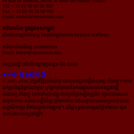
#6 Rue de Breteuil, 94100 St Maur des Fosses, France
Tél: + 33 (0) 98 06 98 909
Fax: + 33 (0) 98 56 98 909
Email:
contact@monoroom.info
ការិយាល័យ ក្នុង​ប្រទេស​កម្ពុជា
(បិទជាបណ្ដោះអាសន្ន តែលោកអ្នកអាចទាក់ទងបាន តាមមែល)
ការិយាល័យនិពន្ធ ជាខេមរភាសា
Email:
khmer@monoroom.info
ទស្សនាវដ្ដី​ នៅលើបណ្ដាញសង្គម និង RSS៖
© 2005-2018, រក្សាសិទ្ធិគ្រប់យ៉ាង ដោយទស្សនាវដ្ដី​មនោរម្យ.អាំងហ្វូ។ ហាម​
ដក​ស្រង់​នូវ​ផ្នែក​ណា​មួយ​ ឬ​ផ្នែក​ទាំង​អស់​នៃ​ការ​ផ្សាយ​របស់​ទស្សនាវដ្ដី​​
មនោរម្យ.អាំងហ្វូ យក​ទៅ​​បោះពុម្ព តាម​ប្រព័ន្ធ​អេឡិច​ត្រូនិច ផ្សាយ​តាម​រលក​
ធាតុអាកាស សរសេរ​ឡើង​វិញ ឬ​ចែក​ចាយ​ ដោយ​គ្មាន​ការ​យល់ព្រមជា​លាយ​
លក្ខណ៍​អក្សរ​ ពី​ចាងហ្វាង​ការ​ផ្សាយ​។
ដើម្បី​ទទួល​បាននូវសិទ្ធិ​ទាំងនេះ សូម​
ទាក់​ទង​មក​ទស្សនាវដ្ដី
។