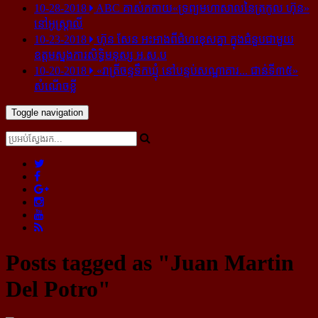
10-28-2018
ABC គាស់​កកាយ​«ទ្រព្យមហាសាល​នៃ​ត្រកូល ហ៊ុន»​
នៅ​អូស្ត្រាលី
10-23-2018
ហ៊ុន សែន អះអាង​ពី​ជំហរ​ខុស​គ្នា ក្នុង​ជំនួប​ជាមួយ​
ឧត្តម​ស្នងការ​សិទ្ធិ​មនុស្ស អ.ស.ប
10-20-2018
«រាត្រីចន្ទទឹកឃ្មុំ នៅបន្ទប់សណ្ឋាគារ... ជាន់ទី៣៥»
សំណើចខ្លី
Toggle navigation
Posts tagged as "Juan Martin
Del Potro"