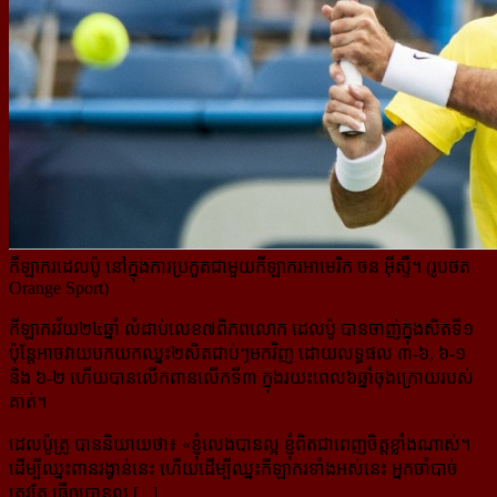
កីឡាករដេលប៉ូ នៅក្នុងការប្រកួតជាមួយកីឡាករអាមេរិក ចន អ៊ីស្ទឺ។ (រូបថត
Orange Sport)
កីឡាករវ័យ២៤ឆ្នាំ លំដាប់លេខ៧ពិភពលោក ដេលប៉ូ បានចាញ់ក្នុងសិតទី១
ប៉ុន្តែអាចវាយបកយកឈ្នះ២សិតជាប់ៗ​មកវិញ ដោយលទ្ធផល ៣-៦, ៦-១
និង ៦-២ ហើយបានលើកពានលើកទី៣ ក្នុងរយះពេល៦ឆ្នាំចុងក្រោយរបស់
គាត់។
ដេលប៉ូត្រូ បាននិយាយថា៖ «
ខ្ញុំលេងបានល្អ ខ្ញុំពិតជាពេញចិត្តខ្លាំងណាស់។
ដើម្បីឈ្នះពានរង្វាន់នេះ ហើយដើម្បីឈ្នះ​កីឡាករទាំងអស់នេះ អ្នកចាំបាច់
ត្រូវតែ ធ្វើឲ្យបានល្អ [...]