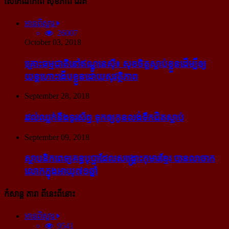
សោភ័ណភាព សុខភាព ជីវិត
អានពិស្ដារ
26007
October 03, 2018
គ្រោះធម្មជាតិនៅឥណ្ឌូនេស៊ី៖ សុខចិត្ត​ស្លាប់​ខ្លួន​ដើម្បី​ឲ្យ​
យន្ដហោះ​ងើប​ខ្លួន​ដោយ​សុវត្ថិភាព
September 28, 2018
រវល់​ឈ្លក់​នឹង​ទូរស័ព្ទ ទុក​ឲ្យ​កូន​លង់​ទឹក​ជិត​ស្លាប់
September 09, 2018
ស្ថាបនិក​ពេទ្យ​គន្ធបុប្ផា​ដែល​សង្គ្រោះ​កុមារ​ខ្មែរ​ បាន​លាចាក​
លោក​ក្នុង​អាយុ​៧១ឆ្នាំ
កំសាន្ដ តារា ពីនេះពីនោះ
អានពិស្ដារ
9541