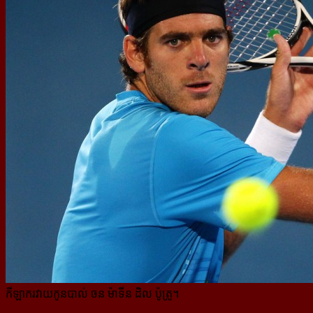
កីឡាករវាយកូនបាល់ ចន ម៉ាទីន ដិល ប៉ូត្រូ។