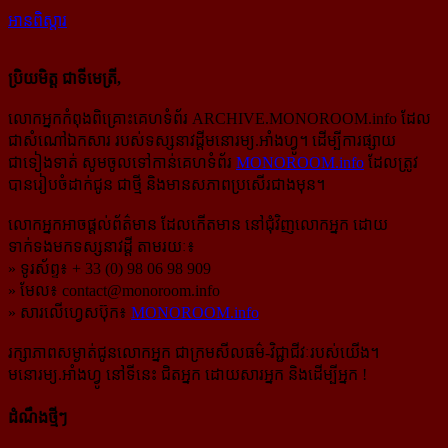
អានពិស្ដារ
ប្រិយមិត្ត ជាទីមេត្រី,
លោកអ្នកកំពុងពិគ្រោះគេហទំព័រ ARCHIVE.MONOROOM.info ដែល
ជាសំណៅឯកសារ របស់ទស្សនាវដ្ដីមនោរម្យ.អាំងហ្វូ។ ដើម្បីការផ្សាយ
ជាទៀងទាត់ សូមចូលទៅកាន់​គេហទំព័រ
MONOROOM.info
ដែលត្រូវ
បានរៀបចំដាក់ជូន ជាថ្មី និងមានសភាពប្រសើរជាងមុន។
លោកអ្នកអាចផ្ដល់ព័ត៌មាន ដែលកើតមាន នៅជុំវិញលោកអ្នក ដោយ
ទាក់ទងមកទស្សនាវដ្ដី តាមរយៈ៖
» ទូរស័ព្ទ៖ + 33 (0) 98 06 98 909
» មែល៖
contact@monoroom.info
» សារលើហ្វេសប៊ុក៖
MONOROOM.info
រក្សាភាពសម្ងាត់ជូនលោកអ្នក ជាក្រមសីលធម៌-​វិជ្ជាជីវៈ​របស់យើង។
មនោរម្យ.អាំងហ្វូ នៅទីនេះ ជិតអ្នក ដោយសារអ្នក និងដើម្បីអ្នក !
ដំណឹងថ្មីៗ