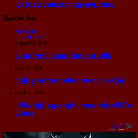
ហ៊ុន សែន ព្រមាន​កំទេច​«ពលរដ្ឋ»​ចូលរួម​បាតុកម្ម
ជុំវិញវប្បធម៌ សិល្បៈ
អានពិស្ដារ
20857
August 09, 2018
នេះ ជា​អាគារ​កប់​ពពក​ខ្ពស់​ជាង​គេ​បង្អស់ នៅ​អ៊ឺរ៉ុប
June 06, 2018
ចម្រៀង​ផ្លូវការ​នៃ​បាល់ទាត់​ពិភពលោក ២០១៨ នៅ​រ៉ូស្ស៊ី
April 21, 2018
របាំ​និង​ចម្រៀង​ខ្មែរ​ក្នុង​ទស្សនីយភាព​មួយ នៅ​រដ្ឋធានី​ប៉ារីស​
ល្ងាច​នេះ