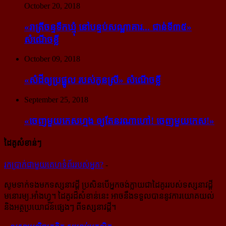
October 20, 2018
«រាត្រីចន្ទទឹកឃ្មុំ នៅបន្ទប់សណ្ឋាគារ... ជាន់ទី៣៥»
សំណើចខ្លី
October 09, 2018
«សំដី​ឲ្យ​ប្រផ្នូល របស់​កូនស្រី» សំណើចខ្លី
September 25, 2018
«ចេញ​មួយ​កេស​ហ្មង ឲ្យ​តែ​នរណា​ហៅ! ចេញ​មួយ​កេស!»
ដៃគូសំខាន់ៗ
រក​​ប្រាក់​​ជា​​មួយ​​គេហទំព័រ​​របស់​​អ្នក?
-
សូម​ទាក់ទង​មក​ទស្សនាវដ្ដី ប្រសិន​បើ​អ្នក​ចង់​ក្លាយ​ជា​ដៃគូរ​របស់​ទស្សនាវដ្ដី​
មនោរម្យ.អាំងហ្វូ។ ដៃ​គូរ​ដ៏​សំខាន់​នេះ អាច​នឹង​ទទួល​បាន​នូវ​ការ​យោគយល់
និង​អត្ថ​ប្រយោជន៍​ផ្សេងៗ ពីទស្សនាវដ្ដី។