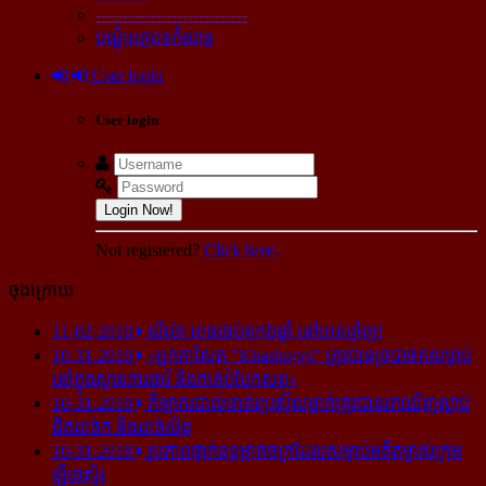
----------------------------
បណ្ដុំអត្ថបទកំសាន្ដ
User login
User login
Login Now!
Not registered?
Click here.
ចុងក្រោយ
11-02-2018
ណីម៉ា អាច​ជាប់​គុក​៦ឆ្នាំ នៅ​អេស្ប៉ាញ!
10-31-2018
«អ្នក​កាសែត "Khashoggi" ត្រូវ​បាន​ច្របាច់ក​សម្លាប់​
នៅ​ក្នុង​ស្ថាន​ភារធារី និង​កាត់​បំបែក​សព»
10-31-2018
កីឡាករ​បាល់ទាត់​ប្រេស៊ីល​ម្នាក់​ត្រូវ​បាន​រក​ឃើញ​ស្លាប់​
ជិត​ដាច់ក និង​ដាច់​លិង្គ
10-31-2018
រូបភាព​ធ្លាក់​ឧទ្ធម្ភាគចក្រ​ដែល​សម្លាប់​អតីត​ម្ចាស់​ក្រុម​
ឡីឆេស្ទ័រ