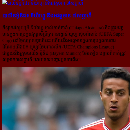
បាយឺនម៉ូនិជ៖ ទីយ៉ាហ្គូ នឹងអវត្តមាន ៧សប្តាហ៏
កីឡាករខ្សែបម្រើ ទីយ៉ាហ្គូ អាល់ខាន់តារ៉ា (Thiago Alcántara) នឹងត្រូវអវត្ត
មានក្នុងការប្រកួតវគ្គផ្តាច់ព្រ័ត្រពានរង្វាន់ យូហ្វាស៊ុបព័រខាប់ (UEFA Super
Cup) នៅថ្ងៃសុក្រសប្តាហ៏នេះ ហើយនឹងអវត្តមានក្នុងការប្រកួតការពារ
ដំណែងជើង​ឯក យូហ្វាឆែមពានលីក (UEFA Champions League)
ជាមួយនឹងក្រុមបាយឺន ម៉ូនិជ (Bayern Munich) ថែមទៀត បន្ទាប់​ពី​គាត់ត្រូវ
សម្រាក៧សប្តាហ៏ ដោយសារបញ្ហារបួសកជើង។