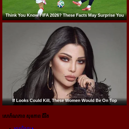
សោភ័ណភាព សុខភាព ជីវិត
អានពិស្ដារ