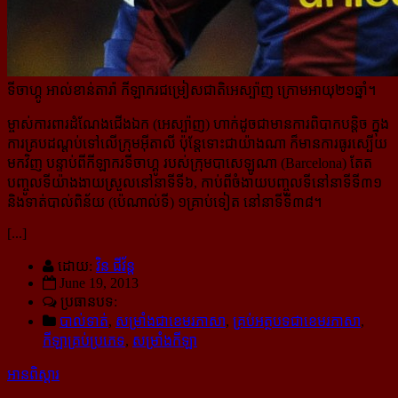
ទីចាហ្គូ អាល់ខាន់តារ៉ា កីឡាករជម្រៀសជាតិអេស្ប៉ាញ ក្រោមអាយុ២១ឆ្នាំ។
ម្ចាស់ការពារដំណែងជើងឯក (អេស្ប៉ាញ) ហាក់ដូចជាមានការពិបាកបន្តិច ក្នុង
ការគ្របដណ្តប់ទៅលើក្រុមអ៊ីតាលី ប៉ុន្តែ​ទោះជាយ៉ាងណា ក៏មានការធូរស្បើយ
មកវិញ បន្ទាប់ពីកីឡាករទីចាហ្គូ របស់ក្រុមបាសេឡូណា (Barcelona) តែត
បញ្ចូល​ទីយ៉ាងងាយស្រួលនៅនាទីទី៦, កាប់ពីចំងាយបញ្ចូលទីនៅនាទីទី៣១
និងទាត់បាល់ពិន័យ (ប៉េណាល់ទី) ១គ្រាប់ទៀត នៅនាទីទី៣៨។
[...]
ដោយ:
វិន ជីវ័ន្ត
June 19, 2013
ប្រធានបទ:
បាល់ទាត់
,
សម្រាំងជាខេមរភាសា
,
គ្រប់អត្ថបទជាខេមរភាសា
,
កីឡាគ្រប់ប្រភេទ
,
សម្រាំងកីឡា
អានពិស្ដារ