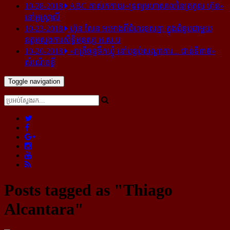
10-28-2018
ABC គាស់​កកាយ​«ទ្រព្យមហាសាល​នៃ​ត្រកូល ហ៊ុន»​
នៅ​អូស្ត្រាលី
10-23-2018
ហ៊ុន សែន អះអាង​ពី​ជំហរ​ខុស​គ្នា ក្នុង​ជំនួប​ជាមួយ​
ឧត្តម​ស្នងការ​សិទ្ធិ​មនុស្ស អ.ស.ប
10-20-2018
«រាត្រីចន្ទទឹកឃ្មុំ នៅបន្ទប់សណ្ឋាគារ... ជាន់ទី៣៥»
សំណើចខ្លី
Toggle navigation
Posts tagged as "Thiago
Alcantara"