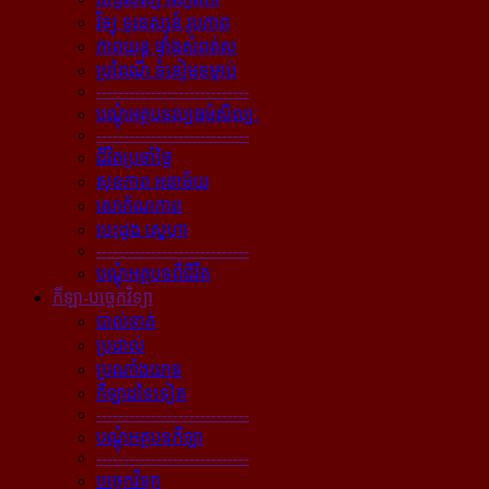
វិទ្យុ ទូរទស្សន៍ រូបភាព
ភាពយន្ដ ផ្ទាំងសំពត់ស
ប្រពៃណី ទំនៀមទម្លាប់
----------------------------
បណ្ដុំអត្ថបទវប្បធម៌សិល្បៈ
----------------------------
ជីវិតប្រចាំថ្ងៃ
សុខភាព អនាម័យ
សោភ័ណភាព
បេះដូង ស្នេហា
----------------------------
បណ្ដុំអត្ថបទពីជីវិត
កីឡា-បច្ចេកវិទ្យា
បាល់ទាត់
ប្រដាល់
ប្រណាំងយាន
កីឡាដទៃទៀត
----------------------------
បណ្ដុំអត្ថបទកីឡា
----------------------------
បច្ចេកវិទ្យា