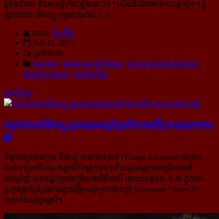
ខ្ញុំមិនដឹងថា នឹងមានអ្វីកើតឡើងនោះទេ។ យើងនឹងរងចាំមើលបន្តទៀត។ ខ្ញុំ
ស្គាល់គាត់ (ទីចាហ្គូ) ច្បាស់ណាស់ [...]
ដោយ:
វិន ជីវ័ន្ត
July 12, 2013
ប្រធានបទ:
បាល់ទាត់
,
គួរតែអាន នៅទំព័រមុខ
,
គ្រប់អត្ថបទជាខេមរភាសា
,
កីឡាគ្រប់ប្រភេទ
,
សម្រាំងកីឡា
អានពិស្ដារ
៣គ្រាប់​របស់​ទីចាហ្គូ ជួយ​ឲ្យ​អេស្ប៉ាញ​លើក​ពាន​អ៊ឺរ៉ូ អាយុ​ក្រោម​២១​
ឆ្នាំ
កីឡាករប្រធានក្រុម ទីចាហ្គូ អាល់ខាន់តារ៉ា (Thiago Alcantara) រកគ្រាប់
បាល់បញ្ចូលទីបាន ៣គ្រាប់តែម្នាក់ឯង ហើយ​ជួយ​ឲ្យក្រុមជម្រើសជាតិ
អេស្ប៉ាញ យកឈ្នះក្រុមជម្រើសជាតិអ៊ីតាលី ដោយលទ្ធផល ៤-២ ក្នុងការ
ប្រកួតផ្តាច់ព្រ័ត្រ​ពាន​រង្វាន់អ៊ឺរ៉ូអាយុក្រោម២១ឆ្នាំ (European Under-21)
កាលពីយប់ថ្ងៃអង្គារ៏។