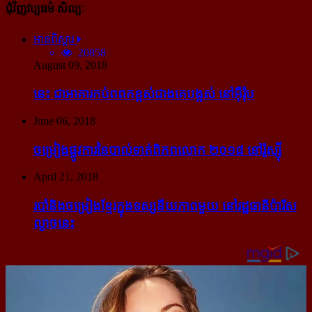
ជុំវិញវប្បធម៌ សិល្បៈ
អានពិស្ដារ
20858
August 09, 2018
នេះ ជា​អាគារ​កប់​ពពក​ខ្ពស់​ជាង​គេ​បង្អស់ នៅ​អ៊ឺរ៉ុប
June 06, 2018
ចម្រៀង​ផ្លូវការ​នៃ​បាល់ទាត់​ពិភពលោក ២០១៨ នៅ​រ៉ូស្ស៊ី
April 21, 2018
របាំ​និង​ចម្រៀង​ខ្មែរ​ក្នុង​ទស្សនីយភាព​មួយ នៅ​រដ្ឋធានី​ប៉ារីស​
ល្ងាច​នេះ