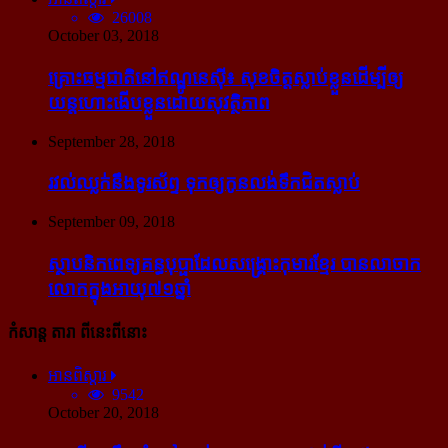
26008
October 03, 2018
គ្រោះធម្មជាតិនៅឥណ្ឌូនេស៊ី៖ សុខចិត្ត​ស្លាប់​ខ្លួន​ដើម្បី​ឲ្យ​
យន្ដហោះ​ងើប​ខ្លួន​ដោយ​សុវត្ថិភាព
September 28, 2018
រវល់​ឈ្លក់​នឹង​ទូរស័ព្ទ ទុក​ឲ្យ​កូន​លង់​ទឹក​ជិត​ស្លាប់
September 09, 2018
ស្ថាបនិក​ពេទ្យ​គន្ធបុប្ផា​ដែល​សង្គ្រោះ​កុមារ​ខ្មែរ​ បាន​លាចាក​
លោក​ក្នុង​អាយុ​៧១ឆ្នាំ
កំសាន្ដ តារា ពីនេះពីនោះ
អានពិស្ដារ
9542
October 20, 2018