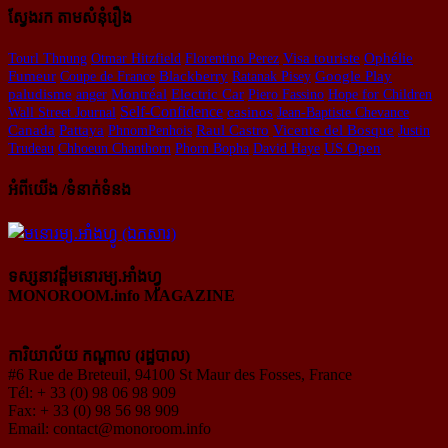
ស្វែងរក តាមសំនុំរឿង
Tourl Thnung
Otmar Hitzfield
Florentino Perez
Visa touriste
Ophélie
Fumeur
Coupe de France
Blackberry
Ratanak Pisey
Google Play
paludisme
anger
Montréal
Electric Car
Piero Fassino
Hope for Children
Self-Confidence
Wall Street Journal
casinos
Jean-Baptiste Chevance
Vicente del Bosque
Canada
Pattaya
PhnomPenhois
Raul Castro
Justin
US Open
Trudeau
Chhoeun Chanthorn
Phorn Bopha
David Haye
អំពីយើង /ទំនាក់ទំនង
ទស្សនាវដ្ដីមនោរម្យ.អាំងហ្វូ
MONOROOM.info MAGAZINE
ការិយាល័យ កណ្ដាល (រដ្ឋបាល)
#6 Rue de Breteuil, 94100 St Maur des Fosses, France
Tél: + 33 (0) 98 06 98 909
Fax: + 33 (0) 98 56 98 909
Email:
contact@monoroom.info