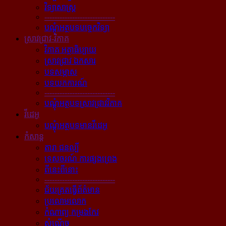
វិទ្យាសាស្ត្រ
----------------------------
បណ្ដុំអត្ថបទបច្ចេកវិទ្យា
ស្រាវជ្រាវ-វិភាគ
វិភាគ អត្ថាធិប្បាយ
ស្រាវជ្រាវ ឯកសារ
បទសម្ភាស
បទយកការណ៍
----------------------------
បណ្ដុំអត្ថបទស្រាវជ្រាវវិភាគ
វីដេអូ
បណ្ដុំអត្ថបទមានវីដេអូ
កំសាន្ដ
តារា ជនល្បី
ទេសចរណ៍ ការផ្សងព្រេង
ពីនេះពីនោះ
----------------------------
ជ័យគ្រតធ្វើព័ត៌មាន
ប្រលោមលោក
កំណាព្យ កម្រងកែវ
សំណើច