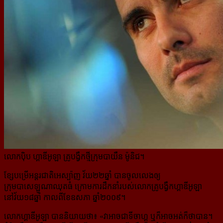
លោកប៉ិប ហ្គាឌីអូឡា គ្រូបង្វឹកថ្មីក្រុមបាយឺន ម៉ូនិជ។
ខ្សែបម្រើអន្តរជាតិអេស្ប៉ាញ វ័យ២២ឆ្នាំ បានចូលលេងឲ្យ
ក្រុមបាសេឡូណាឈុតធំ ក្រោមការដឹកនាំរបស់លោកគ្រូបង្វឹក​ហ្គាឌីអូឡា
នៅវ័យ១៨ឆ្នាំ កាលពីខែឧសភា ឆ្នាំ២០០៩។
លោកហ្គាឌីអូឡា បាននិយាយថា៖ «
វាអាចជាទីចាហ្គូ ឬក៏អាចអត់ក៏ថាបាន។