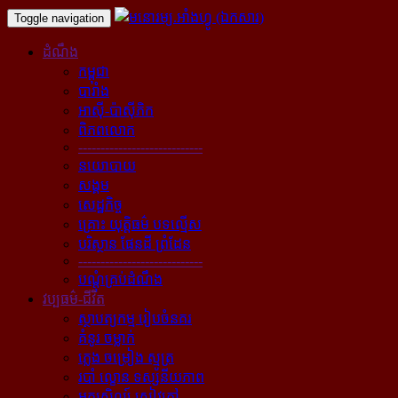
Toggle navigation
ដំណឹង
កម្ពុជា
បារាំង
អាស៊ី-ប៉ាស៊ីភិក
ពិភពលោក
----------------------------
នយោបាយ
សង្គម
សេដ្ឋកិច្ច
គ្រោះ យុត្តិធម៌ បទល្មើស
បរិស្ថាន ផែនដី ព្រំដែន
----------------------------
បណ្ដុំគ្រប់ដំណឹង
វប្បធម៌-ជីវិត
ស្ថាបត្យកម្ម រៀបចំនគរ
គំនូរ ចម្លាក់
ភ្លេង ចម្រៀង ស្មូត្រ
របាំ ល្ខោន ទស្សនីយភាព
អក្សសិល្ប៍ សៀវភៅ