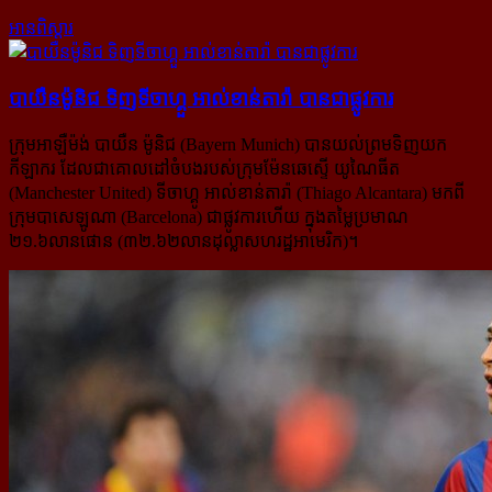
អានពិស្ដារ
បាយឺនម៉ូនិជ ទិញ​ទីចាហ្គួ អាល់ខាន់តារ៉ា បាន​ជា​ផ្លូវ​ការ
ក្រុមអាឡឺម៉ង់ បាយឺន ម៉ូនិជ (Bayern Munich) បានយល់ព្រមទិញយក
កីឡាករ ដែលជាគោលដៅចំបងរបស់​ក្រុម​ម៉ែនឆេស្ទើ យូណៃធីត
(Manchester United) ទីចាហ្គូ អាល់ខាន់តារ៉ា (Thiago Alcantara) មកពី
ក្រុមបាសេឡូណា (Barcelona) ជាផ្លូវការហើយ ក្នុងតម្លៃប្រមាណ
២១.៦លានផោន (៣២.៦២លានដុល្លាសហរដ្ឋអាមេរិក)។