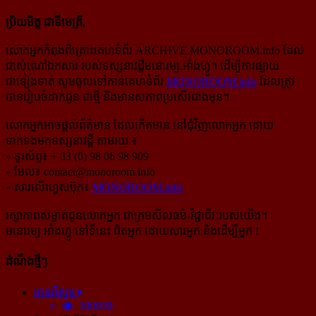
ប្រិយមិត្ត ជាទីមេត្រី,
លោកអ្នកកំពុងពិគ្រោះគេហទំព័រ ARCHIVE.MONOROOM.info ដែល
ជាសំណៅឯកសារ របស់ទស្សនាវដ្ដីមនោរម្យ.អាំងហ្វូ។ ដើម្បីការផ្សាយ
ជាទៀងទាត់ សូមចូលទៅកាន់​គេហទំព័រ
MONOROOM.info
ដែលត្រូវ
បានរៀបចំដាក់ជូន ជាថ្មី និងមានសភាពប្រសើរជាងមុន។
លោកអ្នកអាចផ្ដល់ព័ត៌មាន ដែលកើតមាន នៅជុំវិញលោកអ្នក ដោយ
ទាក់ទងមកទស្សនាវដ្ដី តាមរយៈ៖
» ទូរស័ព្ទ៖ + 33 (0) 98 06 98 909
» មែល៖
contact@monoroom.info
» សារលើហ្វេសប៊ុក៖
MONOROOM.info
រក្សាភាពសម្ងាត់ជូនលោកអ្នក ជាក្រមសីលធម៌-​វិជ្ជាជីវៈ​របស់យើង។
មនោរម្យ.អាំងហ្វូ នៅទីនេះ ជិតអ្នក ដោយសារអ្នក និងដើម្បីអ្នក !
ដំណឹងថ្មីៗ
អានពិស្ដារ
300939