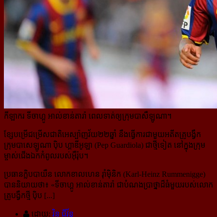
កីឡាករ ទីចាហ្គូ អាល់ខាន់តារ៉ា ពេលទាត់ឲ្យក្រុមបាសឺឡូណា។
ខ្សែបម្រើជម្រើសជាតិអេស្ប៉ាញវ័យ២២ឆ្នាំ នឹងធ្វើការជាមួយអតីតគ្រូបង្វឹក
ក្រុមបាសេឡូណា ប៉ិប ហ្គាឌីអូឡា (Pep Guardiola) ជាថ្មីទៀត នៅក្នុងក្រុម
ម្ចាស់ជើងឯកកំពូលរបស់អ៊ឺរ៉ុប។
ប្រធានក្លិបបាយឺន លោកខាលហេន រ៉ាំម៉ិនិក (Karl-Heinz Rummenigge)
បាននិយាយថា៖ «
ទីចាហ្គូ អាល់ខាន់តារ៉ា ជា​បំណងប្រាថ្នាដ៏ធំមួយរបស់លោក
គ្រូបង្វឹកថ្មី ប៉ិប [...]
ដោយ:
វិន ជីវ័ន្ត