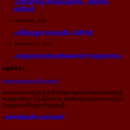
«រាត្រីចន្ទទឹកឃ្មុំ នៅបន្ទប់សណ្ឋាគារ... ជាន់ទី៣៥»
សំណើចខ្លី
October 09, 2018
«សំដី​ឲ្យ​ប្រផ្នូល របស់​កូនស្រី» សំណើចខ្លី
September 25, 2018
«ចេញ​មួយ​កេស​ហ្មង ឲ្យ​តែ​នរណា​ហៅ! ចេញ​មួយ​កេស!»
ដៃគូសំខាន់ៗ
រក​​ប្រាក់​​ជា​​មួយ​​គេហទំព័រ​​របស់​​អ្នក?
-
សូម​ទាក់ទង​មក​ទស្សនាវដ្ដី ប្រសិន​បើ​អ្នក​ចង់​ក្លាយ​ជា​ដៃគូរ​របស់​ទស្សនាវដ្ដី​
មនោរម្យ.អាំងហ្វូ។ ដៃ​គូរ​ដ៏​សំខាន់​នេះ អាច​នឹង​ទទួល​បាន​នូវ​ការ​យោគយល់
និង​អត្ថ​ប្រយោជន៍​ផ្សេងៗ ពីទស្សនាវដ្ដី។
»
ទូរសាអេឡិចត្រូនិក សម្រាប់បុគ្គលិក