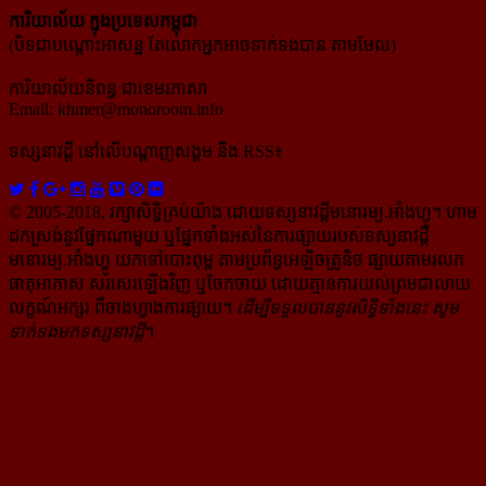
ការិយាល័យ ក្នុង​ប្រទេស​កម្ពុជា
(បិទជាបណ្ដោះអាសន្ន តែលោកអ្នកអាចទាក់ទងបាន តាមមែល)
ការិយាល័យនិពន្ធ ជាខេមរភាសា
Email:
khmer@monoroom.info
ទស្សនាវដ្ដី​ នៅលើបណ្ដាញសង្គម និង RSS៖
© 2005-2018, រក្សាសិទ្ធិគ្រប់យ៉ាង ដោយទស្សនាវដ្ដី​មនោរម្យ.អាំងហ្វូ។ ហាម​
ដក​ស្រង់​នូវ​ផ្នែក​ណា​មួយ​ ឬ​ផ្នែក​ទាំង​អស់​នៃ​ការ​ផ្សាយ​របស់​ទស្សនាវដ្ដី​​
មនោរម្យ.អាំងហ្វូ យក​ទៅ​​បោះពុម្ព តាម​ប្រព័ន្ធ​អេឡិច​ត្រូនិច ផ្សាយ​តាម​រលក​
ធាតុអាកាស សរសេរ​ឡើង​វិញ ឬ​ចែក​ចាយ​ ដោយ​គ្មាន​ការ​យល់ព្រមជា​លាយ​
លក្ខណ៍​អក្សរ​ ពី​ចាងហ្វាង​ការ​ផ្សាយ​។
ដើម្បី​ទទួល​បាននូវសិទ្ធិ​ទាំងនេះ សូម​
ទាក់​ទង​មក​ទស្សនាវដ្ដី
។