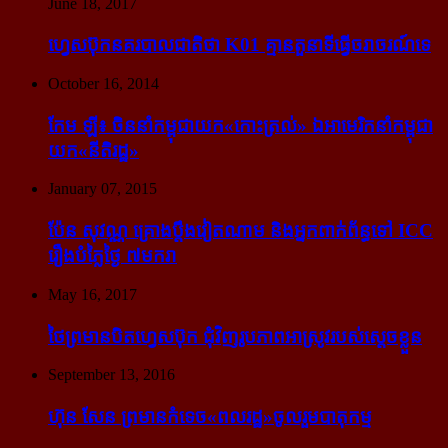
June 18, 2017
ហ្វេសប៊ុក​នគរបាល​ជាតិ​ថា K01 គ្មាន​តួនាទី​ធ្វើ​ចរាចរណ៍​ទេ
October 16, 2014
កែម ឡី៖ ចិន​នាំ​កម្ពុជា​យក​«កោះ​ត្រល់» ឯ​អាមេរិក​នាំ​កម្ពុជា​
យក​«នីតិរដ្ឋ»
January 07, 2015
ប៉ែន សុវណ្ណ គ្រោង​ប្តឹង​វៀតណាម និង​អ្នក​ពាក់​ព័ន្ធ​ទៅ ICC
រឿង​បំភ្លៃ​ថ្ងៃ ៧​មករា
May 16, 2017
ថៃ​ព្រមាន​បិត​ហ្វេសប៊ុក ជុំ​វិញ​រូបភាព​អាស្រូវ​របស់​ស្ដេច​ខ្លួន
September 13, 2016
ហ៊ុន សែន ព្រមាន​កំទេច​«ពលរដ្ឋ»​ចូលរួម​បាតុកម្ម