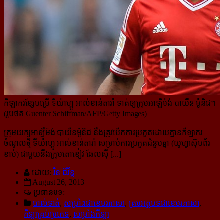
កីឡាករខ្សែបម្រើ ទីយ៉ាហ្គូ អាល់ខាន់តារ៉ា ទាត់ឲ្យក្រុមអាឡឺម៉ង់ បាយឺន ម៉ូនិជ។
(រូបថត Guenter Schiffman/AFP/Getty Images)
ក្រុមយក្សអាឡឺម៉ង់ បាយឺនម៉ូនិជ នឹងត្រូវបើកការប្រកួតដោយគ្មានកីឡាករ
ចំណូលថ្មី ទីយ៉ាហ្គូ អាល់ខាន់តារ៉ា សម្រាប់​ការ​ប្រកួតជំនួបគ្នា (យូហ្វាស៊ុបព័រ
ខាប់) ជាមួយនឹងក្រុមតោខៀវ ឆែលស៊ី [...]
ដោយ:
វិន ជីវ័ន្ត
August 26, 2013
ប្រធានបទ:
បាល់ទាត់
,
សម្រាំងជាខេមរភាសា
,
គ្រប់អត្ថបទជាខេមរភាសា
,
កីឡាគ្រប់ប្រភេទ
,
សម្រាំងកីឡា