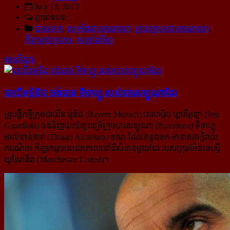
July 15, 2013
ប្រធានបទ:
បាល់ទាត់
,
សម្រាំងជាខេមរភាសា
,
គ្រប់អត្ថបទជាខេមរភាសា
,
កីឡាគ្រប់ប្រភេទ
,
សម្រាំងកីឡា
អានពិស្ដារ
បាយឺនម៉ូនិជ ចង់​បាន ទីចាហ្គូ របស់​បាសេឡូណា​ដែរ
គ្រូបង្វឹកថ្មីក្រុមបាយឺន ម៉ូនិជ (Bayern Munich) លោកប៉ិប ហ្គាឌីអូឡា (Pep
Guardiola) ចង់ទិញយកខ្សែបម្រើក្រុម​បាសេឡូណា (Barcelona) ទីចាហ្គូ
អាល់ខាន់តារ៉ា (Thiago Alcantara) ខណៈដែលកន្លងមក មានសេចក្តីរាយ
ការណ៏ថា កីឡាកររូបនេះជាគោលដៅដ៏សំខាន់មួយដែរ របស់ក្រុមម៉ែនឆេស្ទើ
យូណៃធីត (Manchester United)។