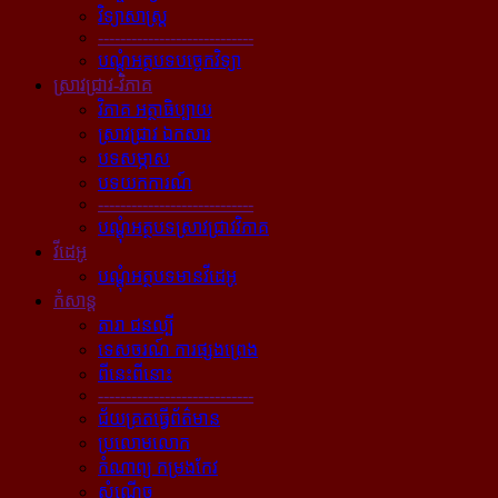
វិទ្យាសាស្ត្រ
----------------------------
បណ្ដុំអត្ថបទបច្ចេកវិទ្យា
ស្រាវជ្រាវ-វិភាគ
វិភាគ អត្ថាធិប្បាយ
ស្រាវជ្រាវ ឯកសារ
បទសម្ភាស
បទយកការណ៍
----------------------------
បណ្ដុំអត្ថបទស្រាវជ្រាវវិភាគ
វីដេអូ
បណ្ដុំអត្ថបទមានវីដេអូ
កំសាន្ដ
តារា ជនល្បី
ទេសចរណ៍ ការផ្សងព្រេង
ពីនេះពីនោះ
----------------------------
ជ័យគ្រតធ្វើព័ត៌មាន
ប្រលោមលោក
កំណាព្យ កម្រងកែវ
សំណើច