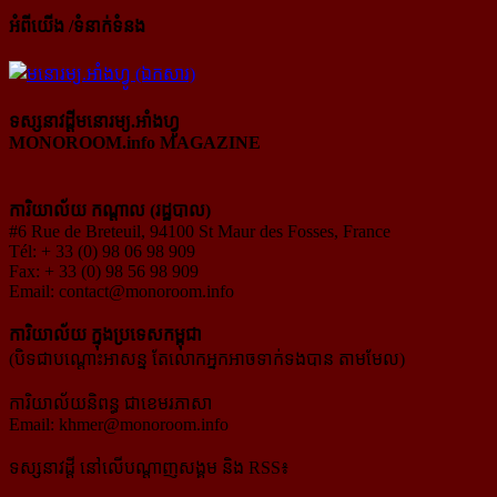
អំពីយើង /ទំនាក់ទំនង
ទស្សនាវដ្ដីមនោរម្យ.អាំងហ្វូ
MONOROOM.info MAGAZINE
ការិយាល័យ កណ្ដាល (រដ្ឋបាល)
#6 Rue de Breteuil, 94100 St Maur des Fosses, France
Tél: + 33 (0) 98 06 98 909
Fax: + 33 (0) 98 56 98 909
Email:
contact@monoroom.info
ការិយាល័យ ក្នុង​ប្រទេស​កម្ពុជា
(បិទជាបណ្ដោះអាសន្ន តែលោកអ្នកអាចទាក់ទងបាន តាមមែល)
ការិយាល័យនិពន្ធ ជាខេមរភាសា
Email:
khmer@monoroom.info
ទស្សនាវដ្ដី​ នៅលើបណ្ដាញសង្គម និង RSS៖