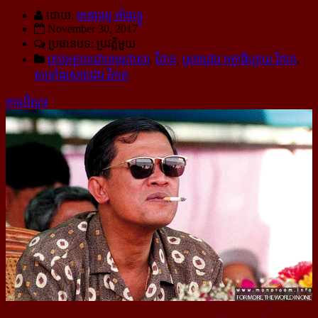
ដោយ:
មនោរម្យ.អាំងហ្វូ
November 30, 2017
ប្រធានបទ: ប្រវត្តិមួយ
គ្រប់អត្ថបទជាខេមរភាសា
,
វិភាគ
,
ស្រាវជ្រាវ អត្ថាធិប្បាយ វិភាគ
,
សម្រាំងស្រាវជ្រាវ វិភាគ
អានពិស្ដារ