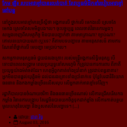
កែម ឡី៖ របប​អាវ​ខ្មៅ​បាន​រលត់​បាត់ តែ​វប្បធម៌​ដឹកនាំ​របៀប​អាវ​ខ្មៅ​
នៅ​បន្ត
នៅក្នុងរបបអាវខ្មៅមានទ្រឹស្តីថា អង្គការលើ ថ្នាក់លើ មេកងលើ ស្រេចតែ
មេកង ស្រេចតែសមមិត្តបង។ល។ ចុះបច្ចុប្បន្ន ពេលចាត់វិធានការម្តងៗ
សម្លេងចេញពីសមត្ថកិច្ច មិនបានបញ្ជាក់ថា តាមមាត្រាណា? ច្បាប់​ណា?
គោលនយោបាយណា (ឬ)ទេ? គឺតាមបទបញ្ជាមេ តាមអនុសាសន៍ តាមការ
ណែនាំពីថ្នាក់លើ មេបញ្ជា មេ​ប្រាប់។ល។
សកម្មភាពមនុស្សធម៌ ជួយជនរងគ្រោះ របស់មន្រ្តីអង្គការសិទ្ធិមនុស្ស បើ
ទោះជាពេលសង្រ្គាម ពេល​ប្រយុទ្ធ​នៅសមរភូមិ ក៏ត្រូវបានការការពារ ពីភាគី
ប្រយុទ្ធយ៉ាងម៉ត់ចត់ដែរ។ ហេតុអ្វីពួកគាត់ទាំងប្រាំនាក់ ត្រូវជាប់​ពន្ធនាគារ?
អ្នកមិនបានផ្តល់យុត្តិធម៌ ដល់ជនរងគ្រោះទាំងប្រាំនាក់ទេ ប៉ុន្តែបែរជាវិនិយោគ
ធនធាន និង​កង​កម្លាំង​ច្រើន​លើសលុប លើអ្នកពាក់អាវខ្មៅទៅវិញ។
រដ្ឋាភិបាលបានចំណាយថវិកា និងធនធានច្រើនណាស់ លើការជ្រើសរើសកង
កម្លាំង វិធានការបង្ក្រាប តែរដ្ឋ​មិនបានយកចិត្តទុកដាក់ខ្លាំង លើការកាត់បន្ថយ
មូលហេតុនៃបញ្ហា និងឬសគល់នៃបញ្ហាទេ។ [...]
ដោយ:
ដារា រិទ្ធ
August 03, 2016