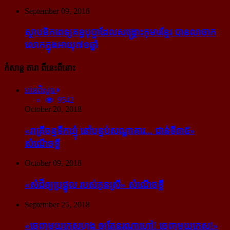
September 09, 2018
ស្ថាបនិក​ពេទ្យ​គន្ធបុប្ផា​ដែល​សង្គ្រោះ​កុមារ​ខ្មែរ​ បាន​លាចាក​
លោក​ក្នុង​អាយុ​៧១ឆ្នាំ
កំសាន្ដ តារា ពីនេះពីនោះ
អានពិស្ដារ
9542
October 20, 2018
«រាត្រីចន្ទទឹកឃ្មុំ នៅបន្ទប់សណ្ឋាគារ... ជាន់ទី៣៥»
សំណើចខ្លី
October 09, 2018
«សំដី​ឲ្យ​ប្រផ្នូល របស់​កូនស្រី» សំណើចខ្លី
September 25, 2018
«ចេញ​មួយ​កេស​ហ្មង ឲ្យ​តែ​នរណា​ហៅ! ចេញ​មួយ​កេស!»