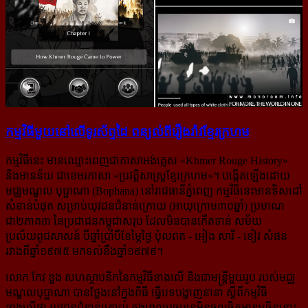
កម្មវិធី​មួយ​នៅ​លើ​ទូរស័ព្ទ​ដៃ ពន្យល់​ពី​រឿង​រ៉ាវ​ខ្មែរ​ក្រហម
កម្មវិធីនេះ មានឈ្មោះពេញជាភាសាអង់គ្លេស «Khmer Rouge History»
និងមានន័យ ជាខេមរភាសា «ប្រវត្តិសាស្ត្រ​ខ្មែរក្រហម»។ បង្កើតឡើងដោយ
មជ្ឈមណ្ឌល បុប្ផាណា (Bophana) នៅរាជធានីភ្នំពេញ កម្មវិធីនេះមានទិសដៅ
សំខាន់បំផុត សម្រាប់យុវជនជំនាន់ក្រោយ (អាយុក្រោម៣០ឆ្នាំ) ប្រមាណ
ជា២ភាគ៣ នៃប្រជាជនកម្ពុជាសរុប ដែលមិនបានកើតទាន់ សម័យ
ប្រល័យពូជសាសន៍ បីឆ្នាំប្រាំបីខែម្ភៃថ្ងៃ ប៉ុលពត - អៀង សារី - ខៀវ សំផន
រវាងពីឆ្នាំ១៩៧៥ មកទល់នឹងឆ្នាំ១៩៧៩។
លោក កែវ ឌួង សហស្ថាបនិកនៃកម្មវិធីខាងលើ និងជាមន្ត្រីមួយរូប របស់មជ្ឈ
មណ្ឌលបុប្ផាណា បានថ្លែងនៅក្នុងពិធី ធ្វើបទបង្ហាញនានា ស្ដីពីកម្មវិធី
ខាងលើថា យុវជនជំនាន់ក្រោយ ក្នុងពេលបច្ចុប្បន្នមិនចូលចិត្តអានច្រើននោះ