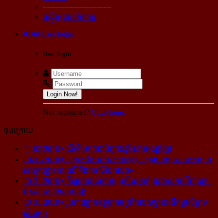
----------------------------
បណ្ដុំអត្ថបទកំសាន្ដ
User login
User login
Login Now!
Not registered?
Click here.
ចុងក្រោយ
11-02-2018
ណីម៉ា អាច​ជាប់​គុក​៦ឆ្នាំ នៅ​អេស្ប៉ាញ!
10-31-2018
«អ្នក​កាសែត "Khashoggi" ត្រូវ​បាន​ច្របាច់ក​សម្លាប់​
នៅ​ក្នុង​ស្ថាន​ភារធារី និង​កាត់​បំបែក​សព»
10-31-2018
កីឡាករ​បាល់ទាត់​ប្រេស៊ីល​ម្នាក់​ត្រូវ​បាន​រក​ឃើញ​ស្លាប់​
ជិត​ដាច់ក និង​ដាច់​លិង្គ
10-31-2018
រូបភាព​ធ្លាក់​ឧទ្ធម្ភាគចក្រ​ដែល​សម្លាប់​អតីត​ម្ចាស់​ក្រុម​
ឡីឆេស្ទ័រ