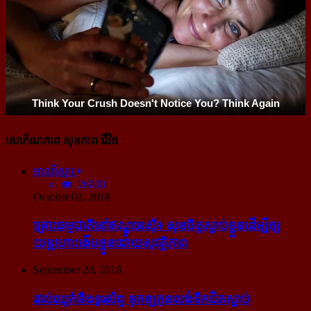
សោភ័ណភាព សុខភាព ជីវិត
អានពិស្ដារ
26008
October 03, 2018
គ្រោះធម្មជាតិនៅឥណ្ឌូនេស៊ី៖ សុខចិត្ត​ស្លាប់​ខ្លួន​ដើម្បី​ឲ្យ​
យន្ដហោះ​ងើប​ខ្លួន​ដោយ​សុវត្ថិភាព
September 28, 2018
រវល់​ឈ្លក់​នឹង​ទូរស័ព្ទ ទុក​ឲ្យ​កូន​លង់​ទឹក​ជិត​ស្លាប់