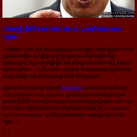
អតីត​មន្ត្រីហ្វីលីពីន​ហៅ ហ៊ុន សែន ជា​«បុរស​ខ្លាំង​ភ្នែក​ទោល​
កម្ពុជា»
«
នៅថ្ងៃនេះ លោក ហ៊ុន សែន គ្រប់គ្រងប្រទេសកម្ពុជា បានទាំងស្រុង។ លោក
ត្រូវបានគេជឿថា បានធ្វើឲ្យសេដ្ឋកិច្ចកម្ពុជា មានការរីកចម្រើន ដ៏គួរ
ឲ្យកត់សម្គាល់ ប៉ុន្តែទំនងជាធ្វើឡើង ដោយមិនខ្វល់ពីសេរីភាព សិទ្ធិ និងច្បាប់
ទម្លាប់ជាច្រើន។ (...) ហើយលោក ហ៊ុន សែន ទំនងជានៅអង្គុយក្នុងតំណែង
ជាបន្តទៅទៀត បន្ទាប់ពីការបោះឆ្នោតជាតិ លើកក្រោយ។
»
ឃ្លាខាងលើ ជាការដកស្រង់​ចេញពី​
អត្ថបទមួយ
របស់សារព័ត៌មានដ៏ធំឈ្មោះ
«The Philippine Daily Inquirer» ផ្សាយចេញជាភាសាអង់គ្លេស របស់
ប្រទេសហ្វីលីពីន ដែលឧទ្ទិសទាំងស្រុង ជូននាយករដ្ឋមន្ត្រីកម្ពុជា លោក ហ៊ុន
សែន ដែលសារព័ត៌មានបានហៅ នៅត្រង់ចំណងជើងធំៗថា «Cambodia’s
one-eyed strongman» ឬបកប្រែជាខេមរភាសា «បុរសខ្លាំងភ្នែកទោល
កម្ពុជា»។
[...]