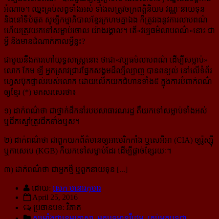
អំណាច។ ឈ្នះគ្រប់​សព្វ​ទាំង​អស់ ទាំងសត្រូវចក្រពត្តិនិយម វណ្ណៈនាយទុន
និងនៅទីបំផុត សូម្បីកម្មាភិបាលខ្មែរក្រហមគ្នាឯង ក៏ត្រូវ​រង​នូវ​ការ​លាប​ពណ៌
ហើយត្រូវយកទៅសម្លាប់ចោល យ៉ាងរង្គាល។ តើ«វប្បធម៌លាបពណ៌»នោះ ជា
អ្វី និងមាន​ដំណាក់​កាល​អ្វីខ្លះ?
ជាមួយនឹងការហៅ​យុទ្ធសាស្ត្រនោះ ថាជា«វប្បធម៌លាបពណ៌ ដើម្បីសម្លាប់»
លោក កែម ឡី អ្នកស្រាវជ្រាវ​ផ្នែក​សង្គម​ដ៏​ល្បីល្បាញ បានព​ន្យល់ នៅលើទំព័រ
ហ្វេសប៊ុកផ្ទាល់របស់លោក ដោយលើកយកជំហានទាំង៥ ក្នុងការ​បំពាក់​ពណ៌​
ឲ្យខ្មែរ (*) មកសរសេរថា៖
១) ដាក់ពណ៌ថា ជាថ្នាក់ដឹកនាំរបបសាធារណរដ្ឋ គឺយកទៅសម្លាប់ទាំងអស់
ឬជីកស្មៅត្រូវជីកទាំងឬស។
២) ដាក់ពណ៌ថា ជាពួកយកព័ត៌មានឲ្យអាមេរិកកាំង ឬសេអីអា (CIA) ឲ្យរ៉ូស្ស៊ី
ឬកាសេបេ (KGB) ក៏យក​ទៅ​សម្លាប់​ដែរ ដើម្បីផ្តាច់ខ្សែរយៈ។
៣) ដាក់ពណ៌ថា ជាអ្នកថ្មី ឬពួកនាយទុន [...]
ដោយ:
សេក មនោរកុមារ
April 25, 2016
ប្រធានបទ: វិភាគ
សម្រាំងជាខេមរភាសា
,
អត្ថបទមានវីដេអូ
,
គ្រប់អត្ថបទជា