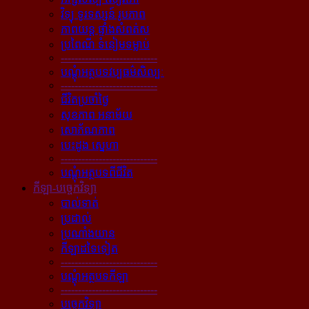
វិទ្យុ ទូរទស្សន៍ រូបភាព
ភាពយន្ដ ផ្ទាំងសំពត់ស
ប្រពៃណី ទំនៀមទម្លាប់
----------------------------
បណ្ដុំអត្ថបទវប្បធម៌សិល្បៈ
----------------------------
ជីវិតប្រចាំថ្ងៃ
សុខភាព អនាម័យ
សោភ័ណភាព
បេះដូង ស្នេហា
----------------------------
បណ្ដុំអត្ថបទពីជីវិត
កីឡា-បច្ចេកវិទ្យា
បាល់ទាត់
ប្រដាល់
ប្រណាំងយាន
កីឡាដទៃទៀត
----------------------------
បណ្ដុំអត្ថបទកីឡា
----------------------------
បច្ចេកវិទ្យា