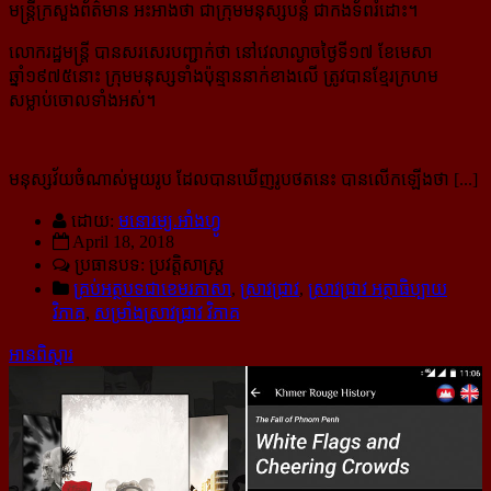
មន្ត្រីក្រសួងព័ត៌មាន អះអាងថា ជាក្រុមមនុស្សបន្លំ ជាកងទ័ពរំដោះ។
លោករដ្ឋមន្ត្រី បានសរសេរបញ្ជាក់ថា នៅវេលាល្ងាចថ្ងៃទី១៧ ខែមេសា
ឆ្នាំ១៩៧៥នោះ ក្រុមមនុស្សទាំងប៉ុន្មាននាក់ខាងលើ ត្រូវបានខ្មែរក្រហម
សម្លាប់ចោលទាំងអស់។
មនុស្សវ័យចំណាស់មួយរូប ដែលបានឃើញរូបថតនេះ បានលើកឡើងថា [...]
ដោយ:
មនោរម្យ.អាំងហ្វូ
April 18, 2018
ប្រធានបទ: ប្រវត្តិសាស្ត្រ
គ្រប់អត្ថបទជាខេមរភាសា
,
ស្រាវជ្រាវ
,
ស្រាវជ្រាវ អត្ថាធិប្បាយ
វិភាគ
,
សម្រាំងស្រាវជ្រាវ វិភាគ
អានពិស្ដារ