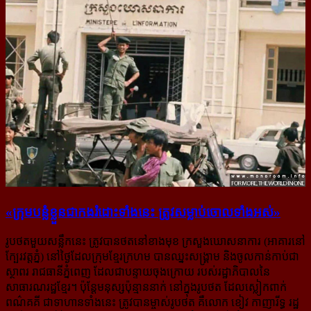
«ក្រុម​បន្លំ​ខ្លួន​ជា​កង​រំដោះ​ទាំង​នេះ ត្រូវ​សម្លាប់​ចោល​ទាំង​អស់»
រូបថតមួយសន្លឹកនេះ ត្រូវបានថតនៅខាងមុខ ក្រសួងឃោសនាការ (អាគារនៅ
ក្បែរវត្តភ្នំ) នៅថ្ងៃដែលក្រុមខ្មែរក្រហម បានឈ្នះសង្គ្រាម និងចូលកាន់កាប់ជា
ស្ថាពរ រាជធានីភ្នំពេញ ដែលជាបន្ទាយចុងក្រោយ របស់រដ្ឋាភិបាលនៃ
សាធារណរដ្ឋខ្មែរ។ ប៉ុន្តែមនុស្សប៉ុន្មាននាក់ នៅក្នុងរូបថត ដែលស្លៀកពាក់​
ពណ៌​គគី ជាទាហានទាំងនេះ ត្រូវបានម្ចាស់រូបថត គឺលោក ខៀវ កាញារីទ្ធ រដ្ឋ