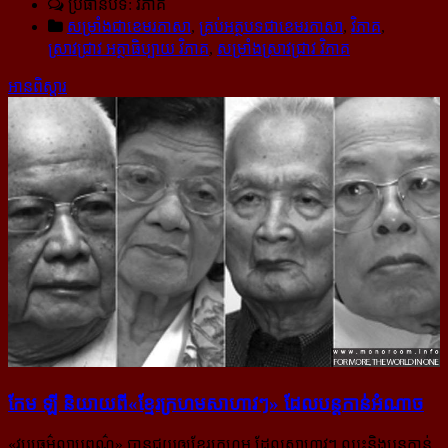
ប្រធានបទ: វិភាគ
សម្រាំងជាខេមរភាសា
,
គ្រប់អត្ថបទជាខេមរភាសា
,
វិភាគ
,
ស្រាវជ្រាវ អត្ថាធិប្បាយ វិភាគ
,
សម្រាំងស្រាវជ្រាវ វិភាគ
អានពិស្ដារ
កែម ឡី និយាយ​ពី​«ខ្មែរក្រហម​សាហាវៗ» ដែល​​បន្ត​កាន់​អំណាច
«វប្បធម៌លាបពណ៌» បានជួយឲ្យខ្មែរក្រហម ដែលសាហាវៗ ឈ្នះនិងបន្តកាន់