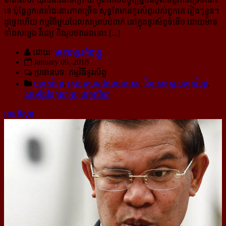
ទេ ប៉ុន្តែពួកគេទាំងនោះភាគច្រើន សុទ្ធតែមានទូរស័ព្ទរបស់ពួកគេ រៀងៗខ្លួន។
ដូច្នេះហើយ កម្មវិធីមួយដែលសម្រាប់បំពាក់ នៅក្នុងទូរស័ព្ទទំនើប ដោយមាន
ទាំងសម្លេង វីដេអូ និងរូបថតផងនោះ [...]
ដោយ:
មនោរម្យ.អាំងហ្វូ
January 09, 2018
ប្រធានបទ: កម្មវិធីទូរស័ព្ទ
បច្ចេកវិទ្យា
,
គ្រប់អត្ថបទជាខេមរភាសា
,
វិទ្យាសាស្ត្រ បច្ចេកវិទ្យា
,
សម្រាំងវិទ្យាសាស្ត្រ បច្ចេកវិទ្យា
អានពិស្ដារ