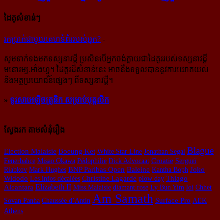
ដៃគូសំខាន់ៗ
រក​​ប្រាក់​​ជា​​មួយ​​គេហទំព័រ​​របស់​​អ្នក?
-
សូម​ទាក់ទង​មក​ទស្សនាវដ្ដី ប្រសិន​បើ​អ្នក​ចង់​ក្លាយ​ជា​ដៃគូរ​របស់​ទស្សនាវដ្ដី​
មនោរម្យ.អាំងហ្វូ។ ដៃ​គូរ​ដ៏​សំខាន់​នេះ អាច​នឹង​ទទួល​បាន​នូវ​ការ​យោគយល់
និង​អត្ថ​ប្រយោជន៍​ផ្សេងៗ ពីទស្សនាវដ្ដី។
»
ទូរសាអេឡិចត្រូនិក សម្រាប់បុគ្គលិក
ស្វែងរក តាមសំនុំរឿង
Blague
Election Malaisie
Boeung Ket
White Star Line
Jonathan Segal
Fenerbahce
Misao Okawa
Pédophilie
Dick Advocaat
Croatie
Sergueï
Baleine
Riabkov
Mark Hughes
BNP Paribas Open
Kantha Boph
Joko
Widodo
Les infos décalées
Christine Lagarde
plow day
Thiago
Elizabeth II
Alcantara
Miss Malaisie
diamant rose
Ly Bun Yim
loi
Chhet
Am Samath
Sovan Panha
Chaussée d’Antin
Surface Pro
AEK
Athens