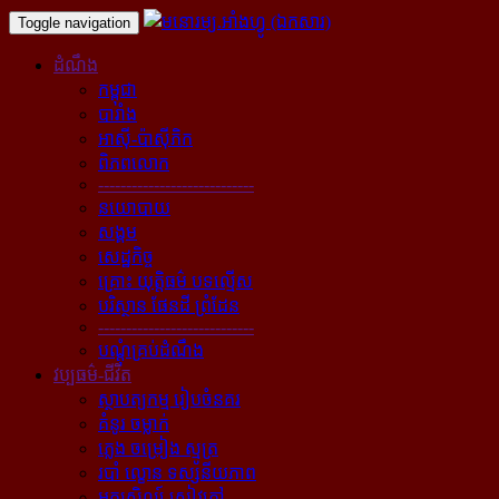
Toggle navigation
ដំណឹង
កម្ពុជា
បារាំង
អាស៊ី-ប៉ាស៊ីភិក
ពិភពលោក
----------------------------
នយោបាយ
សង្គម
សេដ្ឋកិច្ច
គ្រោះ យុត្តិធម៌ បទល្មើស
បរិស្ថាន ផែនដី ព្រំដែន
----------------------------
បណ្ដុំគ្រប់ដំណឹង
វប្បធម៌-ជីវិត
ស្ថាបត្យកម្ម រៀបចំនគរ
គំនូរ ចម្លាក់
ភ្លេង ចម្រៀង ស្មូត្រ
របាំ ល្ខោន ទស្សនីយភាព
អក្សសិល្ប៍ សៀវភៅ