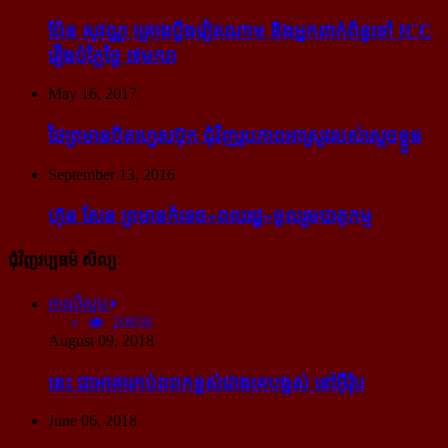
ប៉ែន សុវណ្ណ គ្រោង​ប្តឹង​វៀតណាម និង​អ្នក​ពាក់​ព័ន្ធ​ទៅ ICC
រឿង​បំភ្លៃ​ថ្ងៃ ៧​មករា
May 16, 2017
ថៃ​ព្រមាន​បិត​ហ្វេសប៊ុក ជុំ​វិញ​រូបភាព​អាស្រូវ​របស់​ស្ដេច​ខ្លួន
September 13, 2016
ហ៊ុន សែន ព្រមាន​កំទេច​«ពលរដ្ឋ»​ចូលរួម​បាតុកម្ម
ជុំវិញវប្បធម៌ សិល្បៈ
អានពិស្ដារ
20858
August 09, 2018
នេះ ជា​អាគារ​កប់​ពពក​ខ្ពស់​ជាង​គេ​បង្អស់ នៅ​អ៊ឺរ៉ុប
June 06, 2018