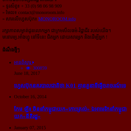
» ទូរស័ព្ទ៖ + 33 (0) 98 06 98 909
» មែល៖
contact@monoroom.info
» សារលើហ្វេសប៊ុក៖
MONOROOM.info
រក្សាភាពសម្ងាត់ជូនលោកអ្នក ជាក្រមសីលធម៌-​វិជ្ជាជីវៈ​របស់យើង។
មនោរម្យ.អាំងហ្វូ នៅទីនេះ ជិតអ្នក ដោយសារអ្នក និងដើម្បីអ្នក !
ដំណឹងថ្មីៗ
អានពិស្ដារ
300859
June 18, 2017
ហ្វេសប៊ុក​នគរបាល​ជាតិ​ថា K01 គ្មាន​តួនាទី​ធ្វើ​ចរាចរណ៍​ទេ
October 16, 2014
កែម ឡី៖ ចិន​នាំ​កម្ពុជា​យក​«កោះ​ត្រល់» ឯ​អាមេរិក​នាំ​កម្ពុជា​
យក​«នីតិរដ្ឋ»
January 07, 2015