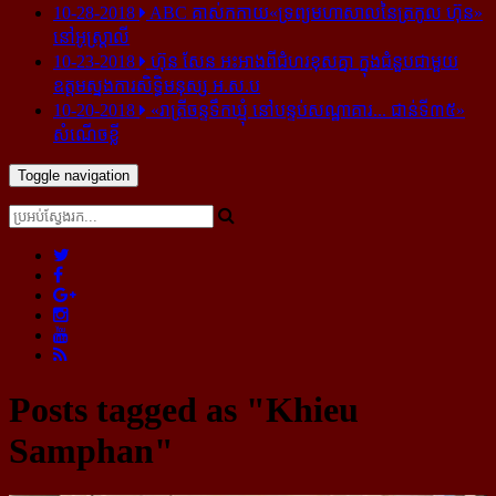
10-28-2018
ABC គាស់​កកាយ​«ទ្រព្យមហាសាល​នៃ​ត្រកូល ហ៊ុន»​
នៅ​អូស្ត្រាលី
10-23-2018
ហ៊ុន សែន អះអាង​ពី​ជំហរ​ខុស​គ្នា ក្នុង​ជំនួប​ជាមួយ​
ឧត្តម​ស្នងការ​សិទ្ធិ​មនុស្ស អ.ស.ប
10-20-2018
«រាត្រីចន្ទទឹកឃ្មុំ នៅបន្ទប់សណ្ឋាគារ... ជាន់ទី៣៥»
សំណើចខ្លី
Toggle navigation
Posts tagged as "Khieu
Samphan"