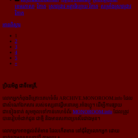
ខេមរភាសា
,
វិភាគ
,
ស្រាវជ្រាវ អត្ថាធិប្បាយ វិភាគ
,
សម្រាំងស្រាវជ្រាវ
វិភាគ
អានពិស្ដារ
1
2
3
4
5
»
ប្រិយមិត្ត ជាទីមេត្រី,
លោកអ្នកកំពុងពិគ្រោះគេហទំព័រ ARCHIVE.MONOROOM.info ដែល
ជាសំណៅឯកសារ របស់ទស្សនាវដ្ដីមនោរម្យ.អាំងហ្វូ។ ដើម្បីការផ្សាយ
ជាទៀងទាត់ សូមចូលទៅកាន់​គេហទំព័រ
MONOROOM.info
ដែលត្រូវ
បានរៀបចំដាក់ជូន ជាថ្មី និងមានសភាពប្រសើរជាងមុន។
លោកអ្នកអាចផ្ដល់ព័ត៌មាន ដែលកើតមាន នៅជុំវិញលោកអ្នក ដោយ
ទាក់ទងមកទស្សនាវដ្ដី តាមរយៈ៖