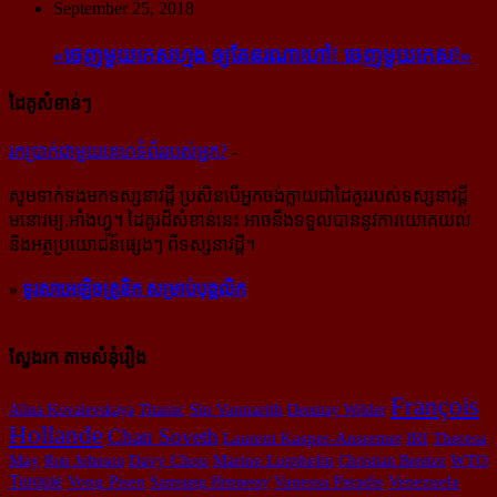
September 25, 2018
«ចេញ​មួយ​កេស​ហ្មង ឲ្យ​តែ​នរណា​ហៅ! ចេញ​មួយ​កេស!»
ដៃគូសំខាន់ៗ
រក​​ប្រាក់​​ជា​​មួយ​​គេហទំព័រ​​របស់​​អ្នក?
-
សូម​ទាក់ទង​មក​ទស្សនាវដ្ដី ប្រសិន​បើ​អ្នក​ចង់​ក្លាយ​ជា​ដៃគូរ​របស់​ទស្សនាវដ្ដី​
មនោរម្យ.អាំងហ្វូ។ ដៃ​គូរ​ដ៏​សំខាន់​នេះ អាច​នឹង​ទទួល​បាន​នូវ​ការ​យោគយល់
និង​អត្ថ​ប្រយោជន៍​ផ្សេងៗ ពីទស្សនាវដ្ដី។
»
ទូរសាអេឡិចត្រូនិក សម្រាប់បុគ្គលិក
ស្វែងរក តាមសំនុំរឿង
François
Alina Kovalevskaya
Titanic
Sin Vannarith
Deontay Wilder
Hollande
Chan Soveth
Theresa
Laurent Kasper-Ansermet
IRI
May
Ron Johnson
Davy Chou
Marine Lorphelin
Christian Benitez
WTO
Turquie
Vong Pisen
Samsung Hennessy
Vanessa Paradis
Venezuela