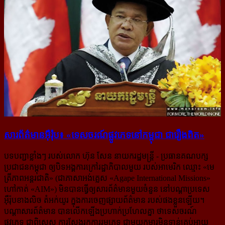
សារព័ត៌មាន​អ៊ឺរ៉ុប៖ «ទេសចរណ៍​ផ្លូវ​ភេទនៅកម្ពុជា ជា​រឿង​ពិត»
បទបញ្ជាខ្លាំងៗ របស់លោក ហ៊ុន សែន នាយករដ្ឋមន្ត្រី - ប្រធានគណបក្ស
ប្រជាជនកម្ពុជា ឲ្យបិទអង្គការក្រៅរដ្ឋាភិបាលមួយ របស់អាមេរិក ឈ្មោះ «មេ
ត្រីភាពអន្តរជាតិ» (ជាភាសាអង់គ្លេស «Agape International Missions»
ហៅកាត់ «AIM») មិនបានធ្វើឲ្យសារព័ត៌មានមួយចំនួន នៅបណ្ដាប្រទេស​
អ៊ឺរ៉ុបខាងលិច តំអក់យូរ ក្នុងការចេញផ្សាយព័ត៌មាន របស់ផងខ្លួនឡើយ។
បណ្ដាសារព័ត៌មាន បានលើកឡើងប្រហាក់ប្រហែលគ្នា ថាទេសចរណ៍
ផ្លូវភេទ ជាពិសេស ការស្វែងរក​ការរួមភេទ ជាមួយកុមារមិនទាន់គ្រប់អាយុ