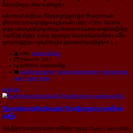
គឺជាការពិតមួយ កើតមាន​​នៅកម្ពុជា។
ហើយការលើកឡើងនេះ ក៏មិនខុសគ្នាប៉ុន្មានឡើយ ពីបទយកការណ៍
ឆ្នាំ២០១៣ របស់បណ្ដាញទូរទស្សន៍អាមេរិក ឈ្មោះ «CNN» ដែលបាន
ត្រឡប់ ទៅដកស្រង់​យករូបភាពខ្លះ ពីបទយកការណ៍នេះ មកផ្សាយឡើងវិញ
កាលពីប៉ុន្មានថ្ងៃមុន តាមរយៈអត្ថបទមួយ ដែលមានចំណងជើងថា៖ «
ជីវីត​
ក្រោយ​ការ​ជួញ​ដូរ៖ ក្មេង​ស្រី​​ជា​ច្រើន ​ត្រូវ​បាន​លក់​ឲ្យបម្រើផ្លូវ​ភេទ [...]
ដោយ:
មនោរម្យ.អាំងហ្វូ
August 02, 2017
ប្រធានបទ: នយោបាយខ្មែរ
សម្រាំងបច្ចុប្បន្នភាព
,
គ្រប់អត្ថបទជាខេមរភាសា
,
បច្ចុប្បន្នភាពក្នុង
លោក
,
កម្ពុជា
,
សង្គម
អានពិស្ដារ
ក្ដី​អ្នក​ការសែត​បារាំង​នៅ​ឧទ្ទរណ៍ ​ពី​បទ​ធ្វើ​សញ្ចារកម្ម មេធាវី​មាន​
សង្ឃឹម
សំនុំរឿងកាត់ទោសរបស់លោក ដានីញ៉ែល ឡេណេ (Daniel Lainé) ទៅដល់