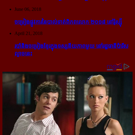
June 06, 2018
ចម្រៀង​ផ្លូវការ​នៃ​បាល់ទាត់​ពិភពលោក ២០១៨ នៅ​រ៉ូស្ស៊ី
April 21, 2018
របាំ​និង​ចម្រៀង​ខ្មែរ​ក្នុង​ទស្សនីយភាព​មួយ នៅ​រដ្ឋធានី​ប៉ារីស​
ល្ងាច​នេះ