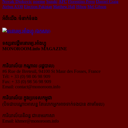
Novak Djokovic
poeme
AFC
Suzuki
Florentino Perez
Daniel Craig
Airbus A330
Election Pakistan
Matthew Hall
Hibou
Mel Gibson
អំពីយើង /ទំនាក់ទំនង
ទស្សនាវដ្ដីមនោរម្យ.អាំងហ្វូ
MONOROOM.info MAGAZINE
ការិយាល័យ កណ្ដាល (រដ្ឋបាល)
#6 Rue de Breteuil, 94100 St Maur des Fosses, France
Tél: + 33 (0) 98 06 98 909
Fax: + 33 (0) 98 56 98 909
Email:
contact@monoroom.info
ការិយាល័យ ក្នុង​ប្រទេស​កម្ពុជា
(បិទជាបណ្ដោះអាសន្ន តែលោកអ្នកអាចទាក់ទងបាន តាមមែល)
ការិយាល័យនិពន្ធ ជាខេមរភាសា
Email:
khmer@monoroom.info