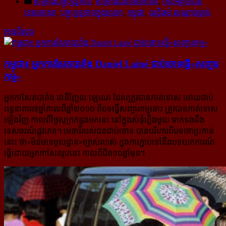
សម្រាំងបច្ចុប្បន្នភាព
,
សម្រាំងជាខេមរភាសា
,
គ្រប់អត្ថបទជា
ខេមរភាសា
,
បច្ចុប្បន្នភាពក្នុងលោក
,
កម្ពុជា
,
យុត្តិធម៌ សណ្ដាប់ធ្នាប់
អានពិស្ដារ
កម្ពុជា៖ អ្នក​ការសែត​បារាំង Daniel Lainé ជាប់​​ចោទ​ធ្វើ​«សញ្ចារ
កម្ម»
អ្នកកាសែតបារាំង ដានីញែល ឡេណេ ដែលត្រូវបានកាត់ទោស អោយជាប់
ពន្ធនាគារ​៧ឆ្នាំកាលពីឆ្នាំ២០១០ ពីបទ​ធ្វើ​សញ្ចារកម្មនោះ ត្រូវបានកាត់ទោស
ឡើងវិញ កាលពីថ្ងៃសុក្រកន្លងមកនេះ នៅក្នុងសំនុំរឿងមួយ ទាក់ទងនឹង​
ទេសចរណ៍​ផ្លូវភេទ។ មេធាវីរបស់ជនជាប់ចោទ បានបរិហារពីបទចោប្រកាន់
នោះ ថា«មិនមានមូលដ្ឋាន»​ច្បាស់​លាស់ ក្នុងការភ្ជាប់​ទៅនឹងបទយកការណ៍
ធ្វើដោយអ្នកកាសែតរូបនេះ កាលពីជិត១០ឆ្នាំមុន។