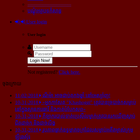
----------------------------
បណ្ដុំអត្ថបទកំសាន្ដ
User login
User login
Login Now!
Not registered?
Click here.
ចុងក្រោយ
11-02-2018
ណីម៉ា អាច​ជាប់​គុក​៦ឆ្នាំ នៅ​អេស្ប៉ាញ!
10-31-2018
«អ្នក​កាសែត "Khashoggi" ត្រូវ​បាន​ច្របាច់ក​សម្លាប់​
នៅ​ក្នុង​ស្ថាន​ភារធារី និង​កាត់​បំបែក​សព»
10-31-2018
កីឡាករ​បាល់ទាត់​ប្រេស៊ីល​ម្នាក់​ត្រូវ​បាន​រក​ឃើញ​ស្លាប់​
ជិត​ដាច់ក និង​ដាច់​លិង្គ
10-31-2018
រូបភាព​ធ្លាក់​ឧទ្ធម្ភាគចក្រ​ដែល​សម្លាប់​អតីត​ម្ចាស់​ក្រុម​
ឡីឆេស្ទ័រ