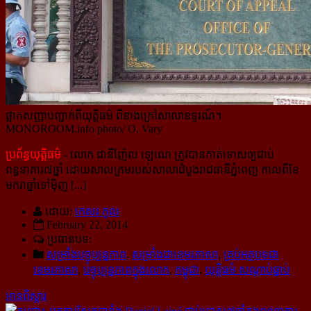
ផ្លាកសញ្ញាបញ្ជាក់ពីយុត្តិធម៌ ពីខាងក្រៅសាលាឧទ្ទរណ៍។
MONOROOM.info photo/ O. Vary
ប្រព័ន្ធយុត្តិធម៌
- លោក ដានីញ៉ែល ឡេណេ ត្រូវបានកាត់ទោសឲ្យជាប់
ពន្ធនាគារ៧ឆ្នាំ ដោយសាលក្រមរបស់​សាលាដំបូងរាជធានីភ្នំពេញ កាលពីខែ
មករាឆ្នាំទៅម៉ិញ [...]
ដោយ:
កេសរ កូល
February 22, 2014
ប្រធានបទ:
សម្រាំងបច្ចុប្បន្នភាព
,
សម្រាំងជាខេមរភាសា
,
គ្រប់អត្ថបទជា
ខេមរភាសា
,
បច្ចុប្បន្នភាពក្នុងលោក
,
កម្ពុជា
,
យុត្តិធម៌ សណ្ដាប់ធ្នាប់
អានពិស្ដារ