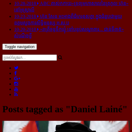
10-28-2018
ABC គាស់​កកាយ​«ទ្រព្យមហាសាល​នៃ​ត្រកូល ហ៊ុន»​
នៅ​អូស្ត្រាលី
10-23-2018
ហ៊ុន សែន អះអាង​ពី​ជំហរ​ខុស​គ្នា ក្នុង​ជំនួប​ជាមួយ​
ឧត្តម​ស្នងការ​សិទ្ធិ​មនុស្ស អ.ស.ប
10-20-2018
«រាត្រីចន្ទទឹកឃ្មុំ នៅបន្ទប់សណ្ឋាគារ... ជាន់ទី៣៥»
សំណើចខ្លី
Toggle navigation
Posts tagged as "Daniel Lainé"