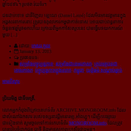
ឆ្នាំ១៩៩៤។ រូបថត រ៉យទ័រ។
ជនជាប់ចោទ ដានីញែល ឡេណេ (Daniel Lainé) ដែលមិនមានវត្ថមានក្នុង
អង្គសវនាការនោះ ត្រូវបានតុលាការ​កម្ពុជា​កាត់ទោស អោយជាប់ពន្ធនាគារ
ចំនួន៧ឆ្នាំរួចមកហើយ ក្រោយពីអ្នកកាសែតរូបនេះ បានធ្វើបទយក​ការណ៍​
មួយ [...]
ដោយ:
កេសរ កូល
January 13, 2013
ប្រធានបទ:
សម្រាំងបច្ចុប្បន្នភាព
,
សម្រាំងជាខេមរភាសា
,
គ្រប់អត្ថបទជា
ខេមរភាសា
,
បច្ចុប្បន្នភាពក្នុងលោក
,
កម្ពុជា
,
យុត្តិធម៌ សណ្ដាប់ធ្នាប់
អានពិស្ដារ
ប្រិយមិត្ត ជាទីមេត្រី,
លោកអ្នកកំពុងពិគ្រោះគេហទំព័រ ARCHIVE.MONOROOM.info ដែល
ជាសំណៅឯកសារ របស់ទស្សនាវដ្ដីមនោរម្យ.អាំងហ្វូ។ ដើម្បីការផ្សាយ
ជាទៀងទាត់ សូមចូលទៅកាន់​គេហទំព័រ
MONOROOM.info
ដែលត្រូវ
បានរៀបចំដាក់ជូន ជាថ្មី និងមានសភាពប្រសើរជាងមុន។