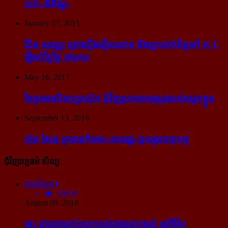
យក​«នីតិរដ្ឋ»
January 07, 2015
ប៉ែន សុវណ្ណ គ្រោង​ប្តឹង​វៀតណាម និង​អ្នក​ពាក់​ព័ន្ធ​ទៅ ICC
រឿង​បំភ្លៃ​ថ្ងៃ ៧​មករា
May 16, 2017
ថៃ​ព្រមាន​បិត​ហ្វេសប៊ុក ជុំ​វិញ​រូបភាព​អាស្រូវ​របស់​ស្ដេច​ខ្លួន
September 13, 2016
ហ៊ុន សែន ព្រមាន​កំទេច​«ពលរដ្ឋ»​ចូលរួម​បាតុកម្ម
ជុំវិញវប្បធម៌ សិល្បៈ
អានពិស្ដារ
20858
August 09, 2018
នេះ ជា​អាគារ​កប់​ពពក​ខ្ពស់​ជាង​គេ​បង្អស់ នៅ​អ៊ឺរ៉ុប