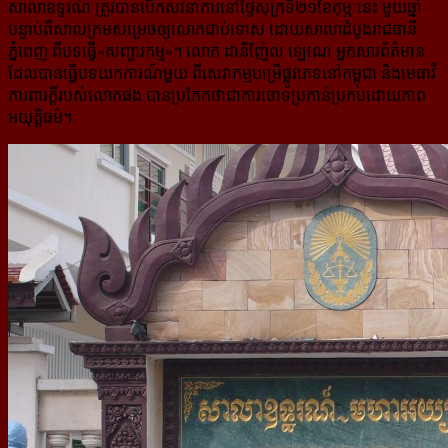
សាលាឧទ្ទរណ៍ ត្រូវបានបើកសវនាការ​នៅថ្ងៃសុក្រទី២១ខែកុម្ភៈនេះ មួយឆ្នាំ
បន្ទាប់ពីសាលក្រមសម្រេចឲ្យលោកជាប់ទោស ដោយសាលាដំបូង​រាជធានី​
ភ្នំពេញ ពីបទធ្វើ«សញ្ចារកម្ម»។ លោក ដានីញ៉ែល ឡេណេ អ្នកសារព័ត៌មាន
ដែលបានធ្វើបទយកការណ៍មួយ ពី​សេវាកម្មបម្រើផ្លូវភេទនៅកម្ពុជា និងមេធាវី
ការពារក្ដីរបស់លោកផង បានប្រកែកថាជាការ​ចោទប្រកាន់ប្រកប​ដោយ​ភាព
អយុត្តិធម៌។