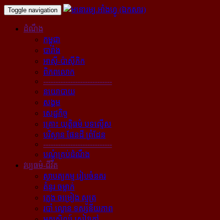
Toggle navigation
ដំណឹង
កម្ពុជា
បារាំង
អាស៊ី-ប៉ាស៊ីភិក
ពិភពលោក
----------------------------
នយោបាយ
សង្គម
សេដ្ឋកិច្ច
គ្រោះ យុត្តិធម៌ បទល្មើស
បរិស្ថាន ផែនដី ព្រំដែន
----------------------------
បណ្ដុំគ្រប់ដំណឹង
វប្បធម៌-ជីវិត
ស្ថាបត្យកម្ម រៀបចំនគរ
គំនូរ ចម្លាក់
ភ្លេង ចម្រៀង ស្មូត្រ
របាំ ល្ខោន ទស្សនីយភាព
អក្សសិល្ប៍ សៀវភៅ