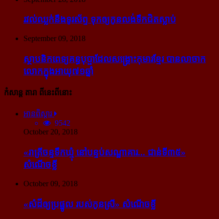
រវល់​ឈ្លក់​នឹង​ទូរស័ព្ទ ទុក​ឲ្យ​កូន​លង់​ទឹក​ជិត​ស្លាប់
September 09, 2018
ស្ថាបនិក​ពេទ្យ​គន្ធបុប្ផា​ដែល​សង្គ្រោះ​កុមារ​ខ្មែរ​ បាន​លាចាក​
លោក​ក្នុង​អាយុ​៧១ឆ្នាំ
កំសាន្ដ តារា ពីនេះពីនោះ
អានពិស្ដារ
9542
October 20, 2018
«រាត្រីចន្ទទឹកឃ្មុំ នៅបន្ទប់សណ្ឋាគារ... ជាន់ទី៣៥»
សំណើចខ្លី
October 09, 2018
«សំដី​ឲ្យ​ប្រផ្នូល របស់​កូនស្រី» សំណើចខ្លី