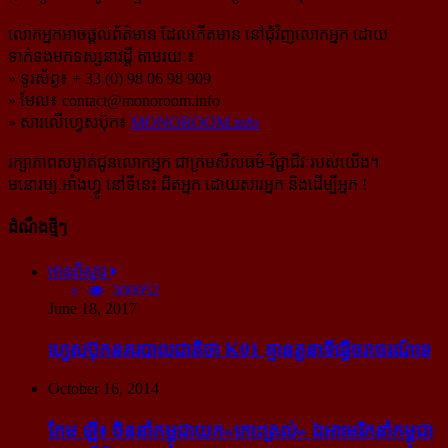
លោកអ្នកអាចផ្ដល់ព័ត៌មាន ដែលកើតមាន នៅជុំវិញលោកអ្នក ដោយ
ទាក់ទងមកទស្សនាវដ្ដី តាមរយៈ៖
» ទូរស័ព្ទ៖ + 33 (0) 98 06 98 909
» មែល៖
contact@monoroom.info
» សារលើហ្វេសប៊ុក៖
MONOROOM.info
រក្សាភាពសម្ងាត់ជូនលោកអ្នក ជាក្រមសីលធម៌-​វិជ្ជាជីវៈ​របស់យើង។
មនោរម្យ.អាំងហ្វូ នៅទីនេះ ជិតអ្នក ដោយសារអ្នក និងដើម្បីអ្នក !
ដំណឹងថ្មីៗ
អានពិស្ដារ
300952
June 18, 2017
ហ្វេសប៊ុក​នគរបាល​ជាតិ​ថា K01 គ្មាន​តួនាទី​ធ្វើ​ចរាចរណ៍​ទេ
October 16, 2014
កែម ឡី៖ ចិន​នាំ​កម្ពុជា​យក​«កោះ​ត្រល់» ឯ​អាមេរិក​នាំ​កម្ពុជា​