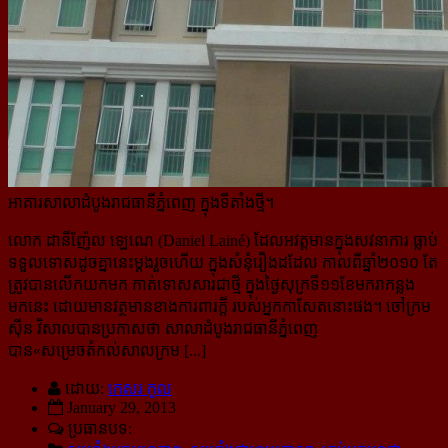
អាគារសាលាដំបូងរាជធានីភ្នំពេញ ក្នុងទីតាំងថ្មី។
លោក ដានីញ៉ែល ឡេណេ (Daniel Lainé) ដែលអវត្តមានក្នុងសវនាការ ធ្លាប់
ទទួលទោសដូចគ្នានេះម្ដងរួចហើយ ក្នុង​សំនុំរឿងដដែល កាលពីឆ្នាំ២០១០ តែ
ត្រូវបានលើកយកមក កាត់ទោសសារជាថ្មី ក្នុងថ្ងៃសុក្រទី១១ខែ​មករា​កន្លង
មកនេះ ដោយមានវត្ថមានខាងការពារក្ដី របស់អ្នកកាសែតនោះផង។ ចៅក្រម
ស៊ីន វិសាលបានប្រកាសថា សាលាដំបូងរាជធានី​ភ្នំពេញ
បាន«
សម្រេចតំកល់សាលក្រម [...]
ដោយ:
កេសរ កូល
January 29, 2013
ប្រធានបទ: