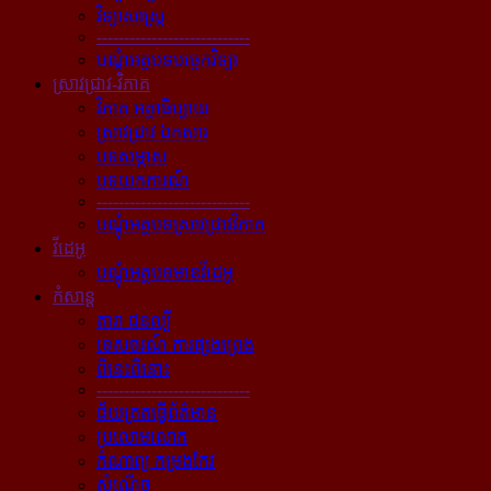
វិទ្យាសាស្ត្រ
----------------------------
បណ្ដុំអត្ថបទបច្ចេកវិទ្យា
ស្រាវជ្រាវ-វិភាគ
វិភាគ អត្ថាធិប្បាយ
ស្រាវជ្រាវ ឯកសារ
បទសម្ភាស
បទយកការណ៍
----------------------------
បណ្ដុំអត្ថបទស្រាវជ្រាវវិភាគ
វីដេអូ
បណ្ដុំអត្ថបទមានវីដេអូ
កំសាន្ដ
តារា ជនល្បី
ទេសចរណ៍ ការផ្សងព្រេង
ពីនេះពីនោះ
----------------------------
ជ័យគ្រតធ្វើព័ត៌មាន
ប្រលោមលោក
កំណាព្យ កម្រងកែវ
សំណើច