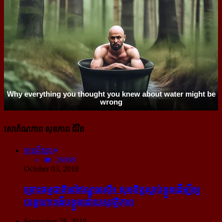
សោភ័ណភាព សុខភាព ជីវិត
អានពិស្ដារ
26008
October 03, 2018
គ្រោះធម្មជាតិនៅឥណ្ឌូនេស៊ី៖ សុខចិត្ត​ស្លាប់​ខ្លួន​ដើម្បី​ឲ្យ​
យន្ដហោះ​ងើប​ខ្លួន​ដោយ​សុវត្ថិភាព
September 28, 2018