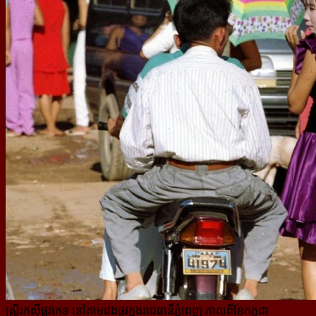
ស្ត្រីរកស៊ីផ្លូវភេទ នៅតាមដងផ្លូវក្នុងរាជធានីភ្នំពេញ កាលពីខែកក្កដា