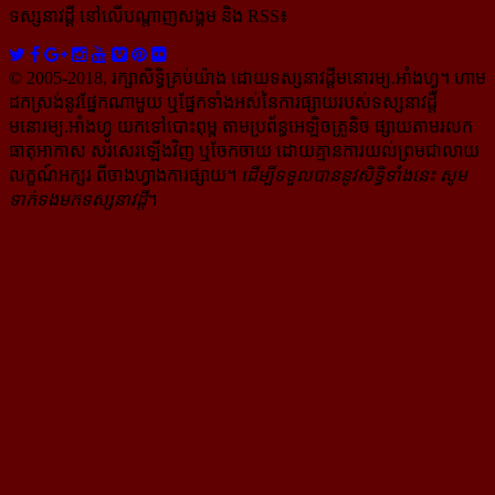
ទស្សនាវដ្ដី​ នៅលើបណ្ដាញសង្គម និង RSS៖
© 2005-2018, រក្សាសិទ្ធិគ្រប់យ៉ាង ដោយទស្សនាវដ្ដី​មនោរម្យ.អាំងហ្វូ។ ហាម​
ដក​ស្រង់​នូវ​ផ្នែក​ណា​មួយ​ ឬ​ផ្នែក​ទាំង​អស់​នៃ​ការ​ផ្សាយ​របស់​ទស្សនាវដ្ដី​​
មនោរម្យ.អាំងហ្វូ យក​ទៅ​​បោះពុម្ព តាម​ប្រព័ន្ធ​អេឡិច​ត្រូនិច ផ្សាយ​តាម​រលក​
ធាតុអាកាស សរសេរ​ឡើង​វិញ ឬ​ចែក​ចាយ​ ដោយ​គ្មាន​ការ​យល់ព្រមជា​លាយ​
លក្ខណ៍​អក្សរ​ ពី​ចាងហ្វាង​ការ​ផ្សាយ​។
ដើម្បី​ទទួល​បាននូវសិទ្ធិ​ទាំងនេះ សូម​
ទាក់​ទង​មក​ទស្សនាវដ្ដី
។