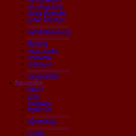
វិទ្យុ ទូរទស្សន៍ រូបភាព
ភាពយន្ដ ផ្ទាំងសំពត់ស
ប្រពៃណី ទំនៀមទម្លាប់
----------------------------
បណ្ដុំអត្ថបទវប្បធម៌សិល្បៈ
----------------------------
ជីវិតប្រចាំថ្ងៃ
សុខភាព អនាម័យ
សោភ័ណភាព
បេះដូង ស្នេហា
----------------------------
បណ្ដុំអត្ថបទពីជីវិត
កីឡា-បច្ចេកវិទ្យា
បាល់ទាត់
ប្រដាល់
ប្រណាំងយាន
កីឡាដទៃទៀត
----------------------------
បណ្ដុំអត្ថបទកីឡា
----------------------------
បច្ចេកវិទ្យា