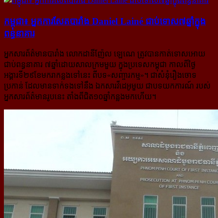
កម្ពុជា៖ អ្នក​ការសែត​​បារាំង Daniel Lainé ជាប់​ទោស​៧ឆ្នាំ​ក្នុង​
ពន្ធនាគារ
អ្នកសារព័ត៌មានបារាំង លោកដានីញ៉ែល ឡេណេ ត្រូវបានកាត់ទោសអោយ
ជាប់ពន្ធនាគារ ៧ឆ្នាំដោយ​សាលក្រម​មួយ ក្នុងប្រទេសកម្ពុជា កាលពីថ្ងៃ
អង្គារទី២៩ខែមករាកន្លងទៅនេះ ពីបទ«សញ្ចារកម្ម»។ ជាសំនុំរឿងចោទ
ប្រកាន់ ដែលមាន​ទាក់ទងទៅនឹង ឯកសារវីដេអូមួយ ជាបទយកការណ៍ របស់
អ្នកសារព័ត៌មានរូបនេះ តាំងពីជិត១០ឆ្នាំ​កន្លង​មកហើយ។