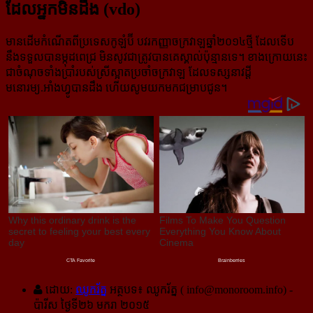
ដែល​អ្នក​មិន​ដឹង​ (vdo)
មានដើមកំណើតពីប្រទេសកូឡំប៊ី បវរកញ្ញាចក្រវាឡឆ្នាំ២០១៤ថ្មី ដែលទើប
នឹងទទួលបានម្កុដពេជ្រ មិន​សូវ​ជា​ត្រូវ​បាន​គេ​ស្គាល់​ប៉ុន្មាន​ទេ។ ខាងក្រោយនេះ
ជាចំណុចទាំងប្រាំរបស់ស្រីស្អាតប្រចាំចក្រវាឡ ដែល​ទស្សនាវដ្ដី​
មនោរម្យ.អាំងហ្វូ​បាន​ដឹង ហើយ​​សូម​យក​មក​ជម្រាប​ជូន។
ដោយ:
ឈូករ័ត្ន
អត្ថបទ៖ ឈូករ័ត្ន (
info@monoroom.info
) -
ប៉ារីស ថ្ងៃទី២៦ មករា ២០១៥