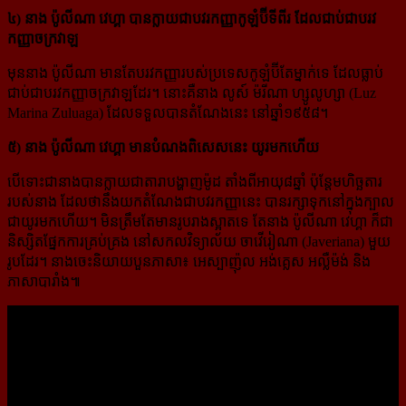
៤) នាង ប៉ូលីណា វេហ្គា បានក្លាយជាបវរកញ្ញាកូឡំប៊ីទីពីរ ដែលជាប់ជាបរវ
កញ្ញាចក្រវាឡ
មុននាង ប៉ូលីណា មានតែបរវកញ្ញារបស់ប្រទេសកូឡំប៊ីតែម្នាក់ទេ ដែលធ្លាប់
ជាប់ជាបរវកញ្ញាចក្រវាឡដែរ។ នោះគឺនាង លូស៍ ម៉រីណា ហ្សូលូហ្សា (Luz
Marina Zuluaga) ដែលទទួលបានតំណែងនេះ នៅឆ្នាំ១៩៥៨។
៥) នាង ប៉ូលីណា វេហ្គា មានបំណងពិសេសនេះ យូរមកហើយ
បើទោះជានាងបានក្លាយជាតារាបង្ហាញម៉ូដ តាំងពីអាយុ៨ឆ្នាំ ប៉ុន្តែមហិច្ឆតារ
របស់នាង ដែលថានឹងយក​តំណែងជាបវរកញ្ញានេះ បានរក្សាទុកនៅក្នុងក្បាល
ជាយូរមកហើយ។ មិនត្រឹមតែមានរូបរាងស្អាតទេ តែនាង ប៉ូលីណា វេហ្គា ក៏ជា
និស្សិតផ្នែកការគ្រប់គ្រង នៅសកលវិទ្យាល័យ ចាវើរៀណា (Javeriana) មួយ
រូបដែរ។ នាង​ចេះ​និយាយបួនភាសា៖ អេស្បាញ៉ុល អង់គ្លេស អល្លឺម៉ង់ និង
ភាសាបារាំង៕