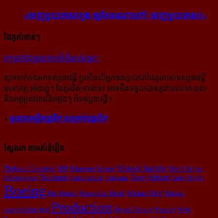
«ចេញ​មួយ​កេស​ហ្មង ឲ្យ​តែ​នរណា​ហៅ! ចេញ​មួយ​កេស!»
ដៃគូសំខាន់ៗ
រក​​ប្រាក់​​ជា​​មួយ​​គេហទំព័រ​​របស់​​អ្នក?
-
សូម​ទាក់ទង​មក​ទស្សនាវដ្ដី ប្រសិន​បើ​អ្នក​ចង់​ក្លាយ​ជា​ដៃគូរ​របស់​ទស្សនាវដ្ដី​
មនោរម្យ.អាំងហ្វូ។ ដៃ​គូរ​ដ៏​សំខាន់​នេះ អាច​នឹង​ទទួល​បាន​នូវ​ការ​យោគយល់
និង​អត្ថ​ប្រយោជន៍​ផ្សេងៗ ពីទស្សនាវដ្ដី។
»
ទូរសាអេឡិចត្រូនិក សម្រាប់បុគ្គលិក
ស្វែងរក តាមសំនុំរឿង
Maison hantée
se
Thibaut Courtois
IBF
Khuong Sreng
Beer Girl
développer
Tea banh
Tony Abbott
haute savoir
toulouse
Dany Boyle
Boeing
Hu Jintao
Narendra Modi
Michael Dell
Malaga
Production
cambodian girl
Royal Group
France
West