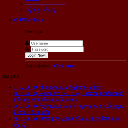
----------------------------
បណ្ដុំអត្ថបទកំសាន្ដ
User login
User login
Login Now!
Not registered?
Click here.
ចុងក្រោយ
11-02-2018
ណីម៉ា អាច​ជាប់​គុក​៦ឆ្នាំ នៅ​អេស្ប៉ាញ!
10-31-2018
«អ្នក​កាសែត "Khashoggi" ត្រូវ​បាន​ច្របាច់ក​សម្លាប់​
នៅ​ក្នុង​ស្ថាន​ភារធារី និង​កាត់​បំបែក​សព»
10-31-2018
កីឡាករ​បាល់ទាត់​ប្រេស៊ីល​ម្នាក់​ត្រូវ​បាន​រក​ឃើញ​ស្លាប់​
ជិត​ដាច់ក និង​ដាច់​លិង្គ
10-31-2018
រូបភាព​ធ្លាក់​ឧទ្ធម្ភាគចក្រ​ដែល​សម្លាប់​អតីត​ម្ចាស់​ក្រុម​
ឡីឆេស្ទ័រ