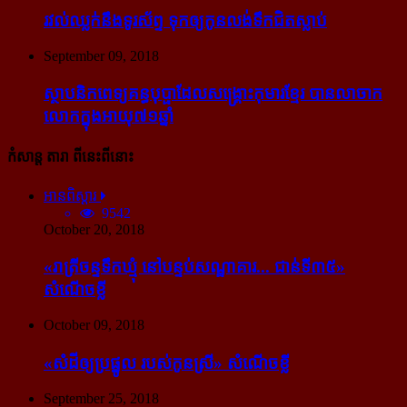
រវល់​ឈ្លក់​នឹង​ទូរស័ព្ទ ទុក​ឲ្យ​កូន​លង់​ទឹក​ជិត​ស្លាប់
September 09, 2018
ស្ថាបនិក​ពេទ្យ​គន្ធបុប្ផា​ដែល​សង្គ្រោះ​កុមារ​ខ្មែរ​ បាន​លាចាក​
លោក​ក្នុង​អាយុ​៧១ឆ្នាំ
កំសាន្ដ តារា ពីនេះពីនោះ
អានពិស្ដារ
9542
October 20, 2018
«រាត្រីចន្ទទឹកឃ្មុំ នៅបន្ទប់សណ្ឋាគារ... ជាន់ទី៣៥»
សំណើចខ្លី
October 09, 2018
«សំដី​ឲ្យ​ប្រផ្នូល របស់​កូនស្រី» សំណើចខ្លី
September 25, 2018