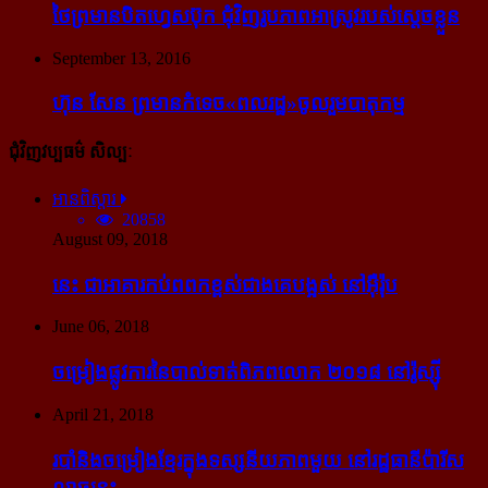
ថៃ​ព្រមាន​បិត​ហ្វេសប៊ុក ជុំ​វិញ​រូបភាព​អាស្រូវ​របស់​ស្ដេច​ខ្លួន
September 13, 2016
ហ៊ុន សែន ព្រមាន​កំទេច​«ពលរដ្ឋ»​ចូលរួម​បាតុកម្ម
ជុំវិញវប្បធម៌ សិល្បៈ
អានពិស្ដារ
20858
August 09, 2018
នេះ ជា​អាគារ​កប់​ពពក​ខ្ពស់​ជាង​គេ​បង្អស់ នៅ​អ៊ឺរ៉ុប
June 06, 2018
ចម្រៀង​ផ្លូវការ​នៃ​បាល់ទាត់​ពិភពលោក ២០១៨ នៅ​រ៉ូស្ស៊ី
April 21, 2018
របាំ​និង​ចម្រៀង​ខ្មែរ​ក្នុង​ទស្សនីយភាព​មួយ នៅ​រដ្ឋធានី​ប៉ារីស​
ល្ងាច​នេះ