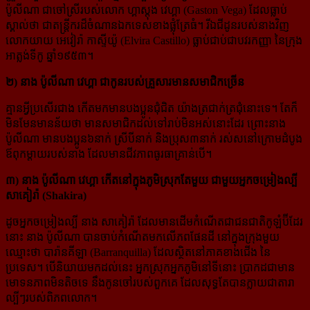
ប៉ូលីណា ជាចៅស្រីរបស់លោក ហ្គាស្ដុង វេហ្គា (Gaston Vega) ដែល​ធ្លាប់
ស្គាល់ថា ជាតន្ត្រីករដ៏ចំណានឯកទេសខាងផ្លុំត្រែធំ។ រីឯជីដូនរបស់នាងវិញ
លោកយាយ អេវៀរ៉ា កាស្ទីយ៉ូ (Elvira Castillo) ធ្លាប់ជាប់ជាបវរកញ្ញា នៃក្រុង
អាត្លង់ទីកូ ឆ្នាំ១៩៥៣។
២) នាង ប៉ូលីណា វេហ្គា ជាកូនរបស់គ្រួសារមានសមាជិកច្រើន
គ្មានអ្វីប្រសើរជាង កើតមកមានបងប្អូនជុំជិត យ៉ាងត្រជាក់ត្រជុំនោះទេ។ តែក៏
មិនមែនមានន័យថា មាន​សមាជិក​ដល់ទៅរាប់មិនអស់នោះដែរ ព្រោះនាង
ប៉ូលីណា មានបងប្អូន៦នាក់ ស្រីបីនាក់ និងប្រុស៣នាក់ រស់សនៅក្រោមដំបូង
ឪពុកម្ដាយរបស់នាង ដែលមានជីវភាពធូរធាគ្រាន់បើ។
៣) នាង ប៉ូលីណា វេហ្គា កើតនៅក្នុងភូមិស្រុកតែមួយ ជាមួយអ្នកចម្រៀងល្បី
សាគៀរ៉ា (Shakira)
ដូចអ្នកចម្រៀងល្បី នាង សាគៀរ៉ា ដែលមានដើមកំណើតជាជនជាតិកូឡំប៊ីដែរ
នោះ នាង ប៉ូលីណា បាន​ចាប់កំណើតមកលើភពផែនដី នៅក្នុងក្រុងមួយ
ឈ្មោះថា បារ៉ានគីឡា (Barranquilla) ដែលស្ថិតនៅភាគ​ខាងជើង នៃ
ប្រទេស។ បើនិយាយមកដល់នេះ អ្នកស្រុកអ្នកភូមិនៅទីនោះ ប្រាកដជាមាន
មោទនភាពមិន​តិចទេ នឹងកូនចៅរបស់ពួកគេ ដែលសុទ្ធតែបានក្លាយជាតារា
ល្បីៗរបស់ពិភពលោក។