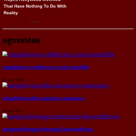
អត្ថបទទាក់ទង
បវរកញ្ញាពិភពលោក ប្រចាំឆ្នាំ២០១២ យូ វេនស៊ា ជាជនជាតិចិន
19 aug, 2012
បវរកញ្ញា​កំប៉េះ​គូទ​ប្រេស៊ីល ឈ្លោះ​គ្នា​ព្រោះ​«ស្រាត​គូរ​រូប​ព្រះ»
14 apr, 2015
បវរកញ្ញា​អាហ្វ្រិក​ខាង​ត្បូង ជាប់​ជា​បវរកញ្ញា​«ពិភពលោក​ឆ្នាំ​២០១៤»