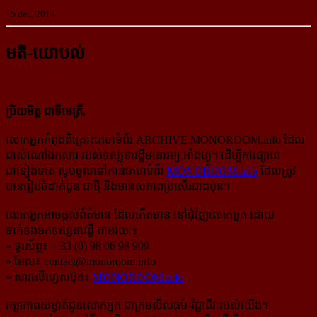
15 dec, 2014
មតិ-យោបល់
ប្រិយមិត្ត ជាទីមេត្រី,
លោកអ្នកកំពុងពិគ្រោះគេហទំព័រ ARCHIVE.MONOROOM.info ដែល
ជាសំណៅឯកសារ របស់ទស្សនាវដ្ដីមនោរម្យ.អាំងហ្វូ។ ដើម្បីការផ្សាយ
ជាទៀងទាត់ សូមចូលទៅកាន់​គេហទំព័រ
MONOROOM.info
ដែលត្រូវ
បានរៀបចំដាក់ជូន ជាថ្មី និងមានសភាពប្រសើរជាងមុន។
លោកអ្នកអាចផ្ដល់ព័ត៌មាន ដែលកើតមាន នៅជុំវិញលោកអ្នក ដោយ
ទាក់ទងមកទស្សនាវដ្ដី តាមរយៈ៖
» ទូរស័ព្ទ៖ + 33 (0) 98 06 98 909
» មែល៖
contact@monoroom.info
» សារលើហ្វេសប៊ុក៖
MONOROOM.info
រក្សាភាពសម្ងាត់ជូនលោកអ្នក ជាក្រមសីលធម៌-​វិជ្ជាជីវៈ​របស់យើង។