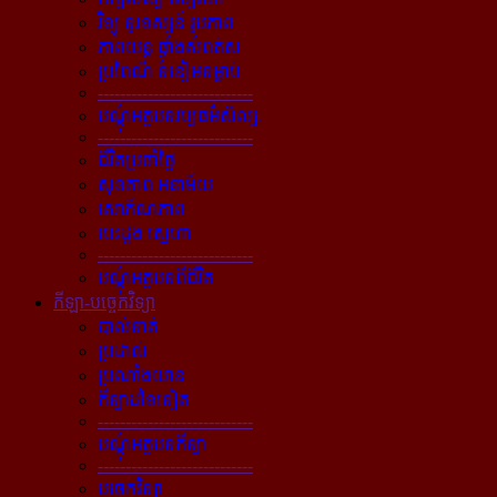
វិទ្យុ ទូរទស្សន៍ រូបភាព
ភាពយន្ដ ផ្ទាំងសំពត់ស
ប្រពៃណី ទំនៀមទម្លាប់
----------------------------
បណ្ដុំអត្ថបទវប្បធម៌សិល្បៈ
----------------------------
ជីវិតប្រចាំថ្ងៃ
សុខភាព អនាម័យ
សោភ័ណភាព
បេះដូង ស្នេហា
----------------------------
បណ្ដុំអត្ថបទពីជីវិត
កីឡា-បច្ចេកវិទ្យា
បាល់ទាត់
ប្រដាល់
ប្រណាំងយាន
កីឡាដទៃទៀត
----------------------------
បណ្ដុំអត្ថបទកីឡា
----------------------------
បច្ចេកវិទ្យា