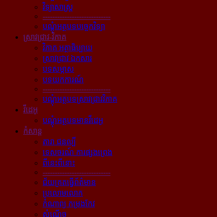
វិទ្យាសាស្ត្រ
----------------------------
បណ្ដុំអត្ថបទបច្ចេកវិទ្យា
ស្រាវជ្រាវ-វិភាគ
វិភាគ អត្ថាធិប្បាយ
ស្រាវជ្រាវ ឯកសារ
បទសម្ភាស
បទយកការណ៍
----------------------------
បណ្ដុំអត្ថបទស្រាវជ្រាវវិភាគ
វីដេអូ
បណ្ដុំអត្ថបទមានវីដេអូ
កំសាន្ដ
តារា ជនល្បី
ទេសចរណ៍ ការផ្សងព្រេង
ពីនេះពីនោះ
----------------------------
ជ័យគ្រតធ្វើព័ត៌មាន
ប្រលោមលោក
កំណាព្យ កម្រងកែវ
សំណើច