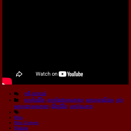
មតិ-យោបល់
សម្រាំងជីវិត
,
សម្រាំងជាខេមរភាសា
,
អត្ថបទមានវីដេអូ
,
គ្រប់
អត្ថបទជាខេមរភាសា
,
ជុំវិញជីវិត
,
សោភ័ណភាព
Miss
Miss Univers
Shakira