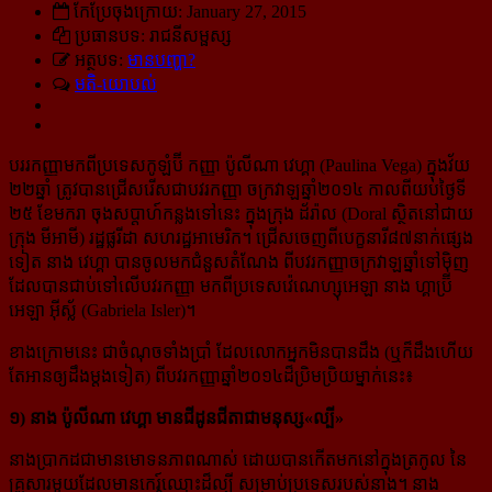
កែប្រែចុងក្រោយ: January 27, 2015
ប្រធានបទ: រាជនីសម្ផស្ស
អត្ថបទ:
មានបញ្ហា?
មតិ-យោបល់
បររកញ្ញា​មក​ពី​ប្រទេស​កូឡំប៊ី កញ្ញា ប៉ូលីណា វេហ្គា (Paulina Vega) ក្នុង​វ័យ​
២២​ឆ្នាំ ត្រូវ​បាន​ជ្រើស​រើស​ជា​បវរ​កញ្ញា ចក្រវាឡ​ឆ្នាំ​២០១៤ កាល​ពី​យប់​ថ្ងៃ​ទី​
២៥ ខែ​មករា ចុង​សប្ដាហ៍​កន្លង​ទៅ​នេះ ក្នុង​ក្រុង ដ័រ៉ាល (Doral ស្ថិត​នៅ​ជាយ​
ក្រុង មីអាមី) រដ្ឋ​ផ្លរីដា សហរដ្ឋ​អាមេរិក។ ជ្រើស​ចេញ​ពី​បេក្ខនារី​៨៧នាក់​ផ្សេង​
ទៀត នាង វេហ្គា បាន​ចូល​មក​ជំនួស​តំណែង ពី​បវរកញ្ញា​ចក្រវាឡ​ឆ្នាំ​ទៅ​ម៉ិញ
ដែល​បាន​​ជាប់​ទៅ​លើបវរ​កញ្ញា មក​ពី​ប្រទេស​វ៉េណេហ្សុអេឡា នាង ហ្គាប្រ៊ី
អេឡា អ៊ីស្ល័ (Gabriela Isler)។
ខាង​ក្រោម​នេះ ជា​ចំណុច​ទាំង​ប្រាំ ដែល​លោក​អ្នក​មិន​បាន​ដឹង (ឬ​ក៏​ដឹង​ហើយ
តែ​អាន​ឲ្យ​ដឹង​ម្ដង​ទៀត) ពី​បវរ​កញ្ញា​ឆ្នាំ​២០១៤​ដ៏​ប្រិម​ប្រិយ​ម្នាក់​នេះ៖
១) នាង ប៉ូលីណា វេហ្គា មាន​ជីដូន​ជីតា​ជា​មនុស្ស​«ល្បី»
នាងប្រាកដជាមានមោទនភាពណាស់ ដោយបានកើតមកនៅក្នុងត្រកូល នៃ
គ្រួសារមួយដែលមាន​កេរ្ត៍ឈ្មោះ​ដ៏ល្បី សម្រាប់ប្រទេសរបស់នាង។ នាង