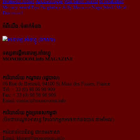
Archéologie
Bromwich Albion
Wall Street Journal
M Production
Naga World
Memory record
Piya Pongkulapa
Adly Mansour
Metal
Dortmund
អំពីយើង /ទំនាក់ទំនង
ទស្សនាវដ្ដីមនោរម្យ.អាំងហ្វូ
MONOROOM.info MAGAZINE
ការិយាល័យ កណ្ដាល (រដ្ឋបាល)
#6 Rue de Breteuil, 94100 St Maur des Fosses, France
Tél: + 33 (0) 98 06 98 909
Fax: + 33 (0) 98 56 98 909
Email:
contact@monoroom.info
ការិយាល័យ ក្នុង​ប្រទេស​កម្ពុជា
(បិទជាបណ្ដោះអាសន្ន តែលោកអ្នកអាចទាក់ទងបាន តាមមែល)
ការិយាល័យនិពន្ធ ជាខេមរភាសា
Email:
khmer@monoroom.info