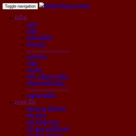
Toggle navigation
ដំណឹង
កម្ពុជា
បារាំង
អាស៊ី-ប៉ាស៊ីភិក
ពិភពលោក
----------------------------
នយោបាយ
សង្គម
សេដ្ឋកិច្ច
គ្រោះ យុត្តិធម៌ បទល្មើស
បរិស្ថាន ផែនដី ព្រំដែន
----------------------------
បណ្ដុំគ្រប់ដំណឹង
វប្បធម៌-ជីវិត
ស្ថាបត្យកម្ម រៀបចំនគរ
គំនូរ ចម្លាក់
ភ្លេង ចម្រៀង ស្មូត្រ
របាំ ល្ខោន ទស្សនីយភាព
អក្សសិល្ប៍ សៀវភៅ