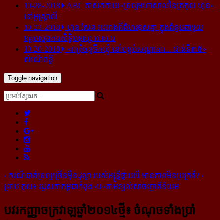
10-28-2018
ABC គាស់​កកាយ​«ទ្រព្យមហាសាល​នៃ​ត្រកូល ហ៊ុន»​
នៅ​អូស្ត្រាលី
10-23-2018
ហ៊ុន សែន អះអាង​ពី​ជំហរ​ខុស​គ្នា ក្នុង​ជំនួប​ជាមួយ​
ឧត្តម​ស្នងការ​សិទ្ធិ​មនុស្ស អ.ស.ប
10-20-2018
«រាត្រីចន្ទទឹកឃ្មុំ នៅបន្ទប់សណ្ឋាគារ... ជាន់ទី៣៥»
សំណើចខ្លី
Toggle navigation
‹
ករណី​បាត់​ទ្រព្យ​​ច្រើន​ម៉ឺន​ដុល្លា របស់​មន្រ្តី​ផ្កាយ​បី មាន​ភាព​មិន​ប្រក្រតី?
›
ព្រាប កុល៖ រដ្ឋ​សភា​កម្ពុជា​​កំពុង​​«រេ»​​តាម​​ខ្យល់​​​សាច់​​ញាតិ​​និយម
បវរ​កញ្ញា​ចក្រវាឡ​ឆ្នាំ​២០១៤​ថ្មី៖ ចំណុច​ទាំង​ប្រាំ