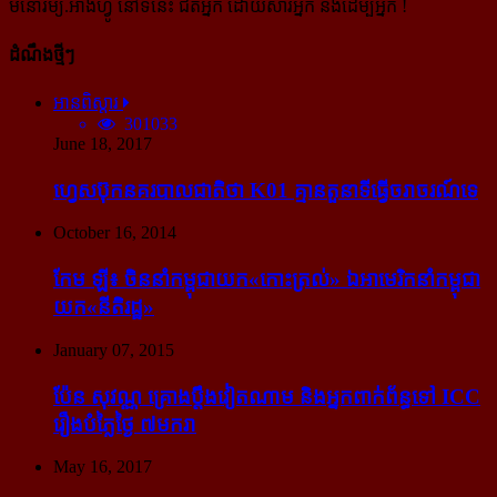
មនោរម្យ.អាំងហ្វូ នៅទីនេះ ជិតអ្នក ដោយសារអ្នក និងដើម្បីអ្នក !
ដំណឹងថ្មីៗ
អានពិស្ដារ
301033
June 18, 2017
ហ្វេសប៊ុក​នគរបាល​ជាតិ​ថា K01 គ្មាន​តួនាទី​ធ្វើ​ចរាចរណ៍​ទេ
October 16, 2014
កែម ឡី៖ ចិន​នាំ​កម្ពុជា​យក​«កោះ​ត្រល់» ឯ​អាមេរិក​នាំ​កម្ពុជា​
យក​«នីតិរដ្ឋ»
January 07, 2015
ប៉ែន សុវណ្ណ គ្រោង​ប្តឹង​វៀតណាម និង​អ្នក​ពាក់​ព័ន្ធ​ទៅ ICC
រឿង​បំភ្លៃ​ថ្ងៃ ៧​មករា
May 16, 2017