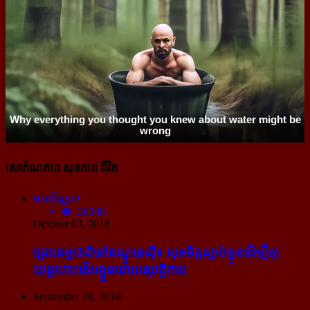
សោភ័ណភាព សុខភាព ជីវិត
អានពិស្ដារ
26008
October 03, 2018
គ្រោះធម្មជាតិនៅឥណ្ឌូនេស៊ី៖ សុខចិត្ត​ស្លាប់​ខ្លួន​ដើម្បី​ឲ្យ​
យន្ដហោះ​ងើប​ខ្លួន​ដោយ​សុវត្ថិភាព
September 28, 2018