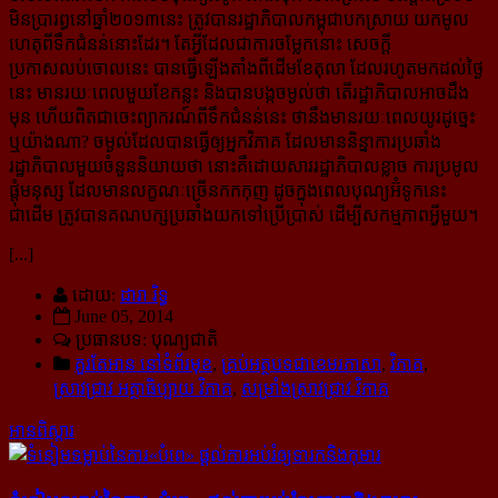
មិន​ប្រារព្ធនៅឆ្នាំ​២០១៣នេះ ត្រូវបានរដ្ឋាភិបាលកម្ពុជាបកស្រាយ យកមូល
ហេតុពីទឹកជំនន់​នោះដែរ។ តែអ្វីដែល​ជា​ការ​ចម្លែកនោះ សេចក្ដី​
ប្រកាសលប់ចោលនេះ បានធ្វើឡើងតាំងពីដើមខែតុលា ដែល​រហូតមកដល់ថ្ងៃ
នេះ មានរយៈ​ពេល​មួយខែកន្លះ និងបាន​បង្ក​ចម្ងល់ថា តើរដ្ឋាភិបាលអាចដឹង
មុន ហើយពិត​ជា​ចេះព្យាករណ៍ពីទឹកជំនន់នេះ ថានឹង​មាន​រយៈពេលយូរដូច្នេះ
ឬយ៉ាង​ណា? ចម្ងល់ដែលបានធ្វើឲ្យអ្នកវិភាគ ដែលមាននិន្នាការប្រឆាំង​​
រដ្ឋាភិបាល​មួយ​​ចំនួន​​និយាយថា នោះគឺដោយសារ​រដ្ឋាភិបាល​​ខ្លាច ការប្រមូល
ផ្ដុំ​មនុស្ស ដែលមានលក្ខណៈច្រើនកកកុញ ដូចក្នុង​ពេល​បុណ្យ​អ៊ំទូកនេះ
ជាដើម ត្រូវបាន​គណបក្ស​ប្រឆាំង​​យក​ទៅ​ប្រើប្រាស់ ដើម្បីសកម្មភាពអ្វីមួយ។
[...]
ដោយ:
ដារា រិទ្ធ
June 05, 2014
ប្រធានបទ: បុណ្យជាតិ
គួរតែអាន នៅទំព័រមុខ
,
គ្រប់អត្ថបទជាខេមរភាសា
,
វិភាគ
,
ស្រាវជ្រាវ អត្ថាធិប្បាយ វិភាគ
,
សម្រាំងស្រាវជ្រាវ វិភាគ
អានពិស្ដារ