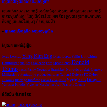
រក​​ប្រាក់​​ជា​​មួយ​​គេហទំព័រ​​របស់​​អ្នក?
-
សូម​ទាក់ទង​មក​ទស្សនាវដ្ដី ប្រសិន​បើ​អ្នក​ចង់​ក្លាយ​ជា​ដៃគូរ​របស់​ទស្សនាវដ្ដី​
មនោរម្យ.អាំងហ្វូ។ ដៃ​គូរ​ដ៏​សំខាន់​នេះ អាច​នឹង​ទទួល​បាន​នូវ​ការ​យោគយល់
និង​អត្ថ​ប្រយោជន៍​ផ្សេងៗ ពីទស្សនាវដ្ដី។
»
ទូរសាអេឡិចត្រូនិក សម្រាប់បុគ្គលិក
ស្វែងរក តាមសំនុំរឿង
Yang Kim Eng
Bin Chhin
Jorge Lorenzo
Diego Lopez
Pailin
Donald
Hamburger
cnn
Seng Sokheng
Ford
Spean Chhes
Trump
nexus
Fanny Neguesha
Branislav Ivanovic
englais
Lenovo
Pentagone
Milliardaire
production song
National Defense FC
Cyber-
Syrie
Drogue
mariage fantôme
attaques
Lucas Leiva
étoile
ADB
Vanessa Paradis
Vivienne Marcheline
Jean-Francois Cautain
អំពីយើង /ទំនាក់ទំនង