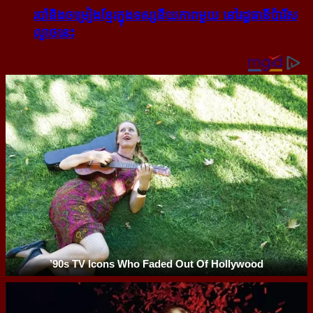
របាំ​និង​ចម្រៀង​ខ្មែរ​ក្នុង​ទស្សនីយភាព​មួយ នៅ​រដ្ឋធានី​ប៉ារីស​
ល្ងាច​នេះ