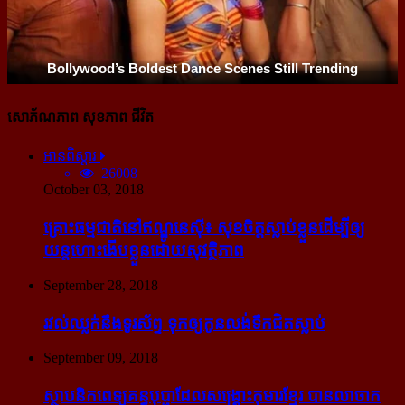
សោភ័ណភាព សុខភាព ជីវិត
អានពិស្ដារ
26008
October 03, 2018
គ្រោះធម្មជាតិនៅឥណ្ឌូនេស៊ី៖ សុខចិត្ត​ស្លាប់​ខ្លួន​ដើម្បី​ឲ្យ​
យន្ដហោះ​ងើប​ខ្លួន​ដោយ​សុវត្ថិភាព
September 28, 2018
រវល់​ឈ្លក់​នឹង​ទូរស័ព្ទ ទុក​ឲ្យ​កូន​លង់​ទឹក​ជិត​ស្លាប់
September 09, 2018
ស្ថាបនិក​ពេទ្យ​គន្ធបុប្ផា​ដែល​សង្គ្រោះ​កុមារ​ខ្មែរ​ បាន​លាចាក​