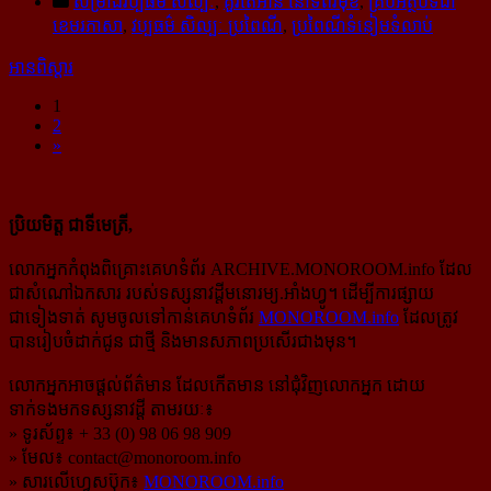
សម្រាំងវប្ប​ធម៌​ សិល្បៈ
,
គួរតែអាន នៅទំព័រមុខ
,
គ្រប់អត្ថបទជា
ខេមរភាសា
,
វប្បធម៌ សិល្បៈ ប្រពៃណី
,
ប្រពៃណីទំនៀមទំលាប់
អានពិស្ដារ
1
2
»
ប្រិយមិត្ត ជាទីមេត្រី,
លោកអ្នកកំពុងពិគ្រោះគេហទំព័រ ARCHIVE.MONOROOM.info ដែល
ជាសំណៅឯកសារ របស់ទស្សនាវដ្ដីមនោរម្យ.អាំងហ្វូ។ ដើម្បីការផ្សាយ
ជាទៀងទាត់ សូមចូលទៅកាន់​គេហទំព័រ
MONOROOM.info
ដែលត្រូវ
បានរៀបចំដាក់ជូន ជាថ្មី និងមានសភាពប្រសើរជាងមុន។
លោកអ្នកអាចផ្ដល់ព័ត៌មាន ដែលកើតមាន នៅជុំវិញលោកអ្នក ដោយ
ទាក់ទងមកទស្សនាវដ្ដី តាមរយៈ៖
» ទូរស័ព្ទ៖ + 33 (0) 98 06 98 909
» មែល៖
contact@monoroom.info
» សារលើហ្វេសប៊ុក៖
MONOROOM.info