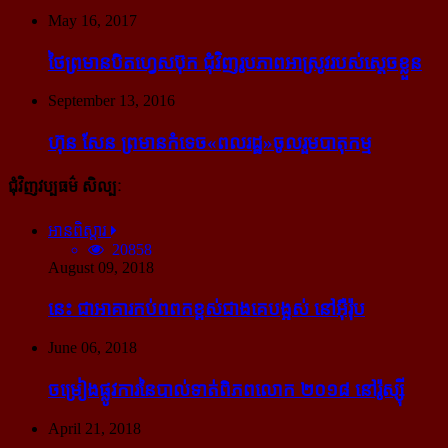
May 16, 2017
ថៃ​ព្រមាន​បិត​ហ្វេសប៊ុក ជុំ​វិញ​រូបភាព​អាស្រូវ​របស់​ស្ដេច​ខ្លួន
September 13, 2016
ហ៊ុន សែន ព្រមាន​កំទេច​«ពលរដ្ឋ»​ចូលរួម​បាតុកម្ម
ជុំវិញវប្បធម៌ សិល្បៈ
អានពិស្ដារ
20858
August 09, 2018
នេះ ជា​អាគារ​កប់​ពពក​ខ្ពស់​ជាង​គេ​បង្អស់ នៅ​អ៊ឺរ៉ុប
June 06, 2018
ចម្រៀង​ផ្លូវការ​នៃ​បាល់ទាត់​ពិភពលោក ២០១៨ នៅ​រ៉ូស្ស៊ី
April 21, 2018