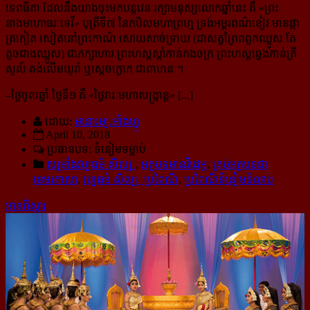
ទេពធីតា ដែលនឹងយាងចុះមកបន្តវេន រក្សាមនុស្សលោកឆ្នាំនេះ គឺ «ព្រះ
នាងមហោធរៈទេវី» បុត្រីទី៧ នៃកបិលមហាព្រហ្ម ទ្រង់អម្ពរពណ៌ខៀវ មានផ្កា
ត្រកៀត សៀតនៅព្រះកាណ៌ សោយសាច់ទ្រាយ (ជាសត្វព្រៃពពួកឈ្លូស តែ
តូចជាងឈ្លូស) ជាភក្សាហារ ព្រះហស្តស្តាំកាន់កងចក្រ ព្រះហស្តឆ្វេងកាន់ត្រី
សូល៍ គង់លើមយូរ៉ា ឬស្ដេចក្ងោក ជាពាហនៈ។
–ថ្ងៃចូលឆ្នាំ ថ្ងៃទី១ គឺ «ថ្ងៃវារៈមហាសង្ក្រាន្ត» [...]
ដោយ:
មនោរម្យ.អាំងហ្វូ
April 10, 2018
ប្រធានបទ: ទំនៀមទម្លាប់
សម្រាំងវប្ប​ធម៌​ សិល្បៈ
,
អត្ថបទមានវីដេអូ
,
គ្រប់អត្ថបទជា
ខេមរភាសា
,
វប្បធម៌ សិល្បៈ ប្រពៃណី
,
ប្រពៃណីទំនៀមទំលាប់
អានពិស្ដារ