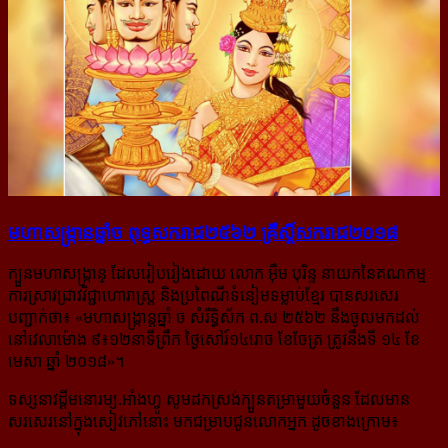
មហា​សង្ក្រាន​ឆ្នាំច ពុទ្ធសករាជ​២៥៦២ គ្រឹស្ដិ៍សករាជ២០១៨
ក្បួនមហាសង្ក្រាន្ ដែលរៀបរៀងដោយ លោក អ៊ឺម បុរិន្ទ នាយកនៃគណកម្ម
ការស្រាវជ្រាវវិជ្ជាហោរាស្ត្រ និងប្រពៃណីទំនៀមទម្លាប់ខ្មែរ បានសរសេរ​
បញ្ជាក់ថា៖ «
មហាសង្ក្រាន្តឆ្នាំ ច សំរឹទ្ធិស័ក ព.ស ២៥៦២ នឹងចូលមកដល់
នៅវេលាម៉ោង ៩៖១២នាទីព្រឹក ថ្ងៃសៅរ៍១៤រោច ខែចែត្រ ត្រូវនឹងទី ១៤ ខែ
មេសា ឆ្នាំ ២០១៨
»។
ទស្សនាវដ្ដី
មនោរម្យ.អាំងហ្វូ
សូមដកស្រង់ក្បួនតម្រាមួយចំនួន ដែលមាន
សរសេរនៅក្នុងសៀវភៅនោះ មកជម្រាបជូនលោកអ្នក ដូចខាងក្រោម៖