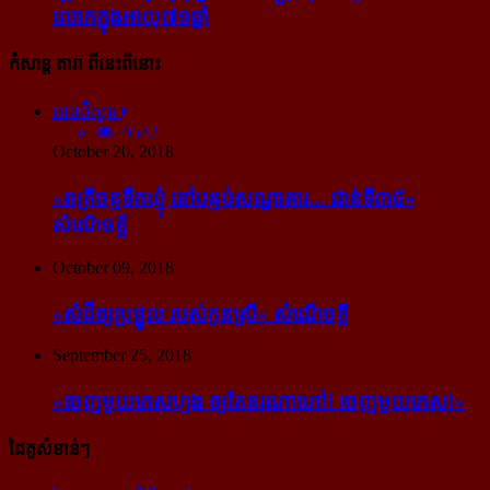
លោក​ក្នុង​អាយុ​៧១ឆ្នាំ
កំសាន្ដ តារា ពីនេះពីនោះ
អានពិស្ដារ
9542
October 20, 2018
«រាត្រីចន្ទទឹកឃ្មុំ នៅបន្ទប់សណ្ឋាគារ... ជាន់ទី៣៥»
សំណើចខ្លី
October 09, 2018
«សំដី​ឲ្យ​ប្រផ្នូល របស់​កូនស្រី» សំណើចខ្លី
September 25, 2018
«ចេញ​មួយ​កេស​ហ្មង ឲ្យ​តែ​នរណា​ហៅ! ចេញ​មួយ​កេស!»
ដៃគូសំខាន់ៗ