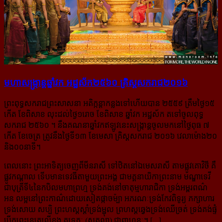
មហាសង្ក្រាន្ត​ឆ្នាំវក អដ្ឋស័ក២៥៦០ គ្រិស្ត​សករាជ២០១៦
ព្រះពុទ្ធ​សករាជ​ព្រះ​សាសនា អតិ​ក្កន្តា​កន្លង​ទៅ​ហើយ​បាន ២៥៥៩ ត្រឹម​ថ្ងៃ​១៥​
កើត ខែ​ពិសាខ លុះដល់​ថ្ងៃ​១​រោច ខែ​ពិសាខ ឆ្នាំវក អដ្ឋស័ក តទៅ​ចូល​ពុទ្ធ
សករាជ ២៥៦០ ។ នឹង​គណនា​ឆ្នាំវក​ឥឡូវនេះ​សង្ក្រាន្ត​ចូល​មក​នៅ​​ថ្ងៃ​ពុធ ៧
កើត ខែចេត្រ ត្រូវ​នឹង​ថ្ងៃ​ទី​១៣ ខែមេសា គ្រិស្តសករាជ ២០១៦ វេលា​ម៉ោង​២០​
និង​០០​នាទី។
ពេល​នោះ​ ព្រះអាទិត្យ​ចេញពី​មីនរាសី ​ទៅ​ឋិត​នៅ​ឯ​មេសរាសី តាម​ផ្លូវ​គោ​វិ​ថី គឺ​
ផ្លូវ​កណ្តាល ទើប​មាន​ទេវធីតា​មួយ​ព្រះ​អង្គ ជា​មគ្គនាយិកា​ព្រះ​នាម ម​ណ្ឌា​ទេវី
ជា​បុត្រី​ទី​៤​នៃ​កបិល​មហាព្រហ្ម ទ្រង់​គង់នៅ​ចា​តុ​ម្មហា​រា​ជិ​កា ទ្រង់​អម្ពរ​ពណ៌
អន លម្អ​នៅ​ព្រះ​កាណ៌​ដោយ​សៀតផ្កា​ច​ម៉្បា អ​ភ​រណៈ​ទ្រង់​កែវ​ពិទូរ្យ ភក្សាហារ​
ទ្រង់​សោយ សប្បិ ព្រះ​ហស្ត​ស្តាំ​ទ្រង់​ម្ជុល ព្រ​ហស្ត​ឆ្វេង​ទ្រង់​ឈើច្រត់ ទ្រង់​គង់​ផ្ទំ​
បើកព្រះនេត្រ​លើ​ខ្នង គ​ទ្រ​ភៈ (​សត្វ​លា​) ជា​ពាហនៈ។ [...]