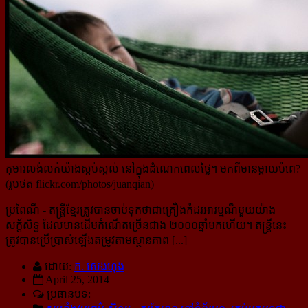
កុមារលង់លក់យ៉ាងស្កប់ស្កល់ នៅក្នុងដំណេកពេលថ្ងៃ។ មកពីមានម្ដាយបំពេ?
(រូបថត flickr.com/photos/juanqian)
ប្រពៃណី
- តន្រ្តីខ្មែរត្រូវបានចាប់ទុកថាជាគ្រឿងកំដរអារម្មណ៏មួយយ៉ាង
សក្ត័សិទ្ឋ ដែលមានដើមកំណើតច្រើនជាង ២០០០ឆ្នាំមកហើយ។ តន្រ្តីនេះ
ត្រូវបានប្រើប្រាស់ឡើងតម្រូវតាមស្ថានភាព [...]
ដោយ:
ក. សេងហុង
April 25, 2014
ប្រធានបទ: