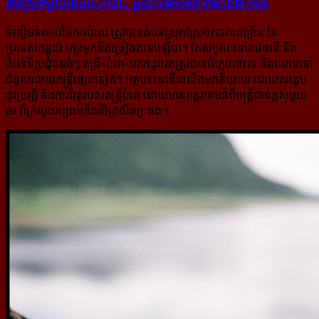
ទំនៀម​ទម្លាប់​នៃ​ការ​«បំពេ» ផ្ដល់​ការ​អប់រំ​ឲ្យ​ទារក​និង​កុមារ
ទំនៀមទំលាប់នៃការបំពេរ ត្រូវបានតំបន់ស្រុកស្រែចំការភាគច្រើន នៃ
ប្រទេសកម្ពុជា រក្សាទុកនិងច្រៀងវា​នៅ​ឡើយ។ តែ​សម្រាប់នៅរាជធានី និង
តំបន់ទីប្រជុំជនធំៗ តន្រី«បំពេ»ហាក់ដូចជាត្រូវបានបំភ្លេចចោល និងឈានទៅ​
ជំនួសដោយ​តន្ត្រី​ផ្សេងទៀត។ អត្ថបទនេះនឹងលើកមកនិយាយ ដោយសង្ខេប
នូវប្រវត្តិ និងការវិវត្តរបស់តន្ត្រីបំពេ ដោយមានអន្តរាគមន៍ពី​មន្ត្រីជាន់ខ្ពស់មួយ
រូប ពីក្រសួងវប្បធម៍និងវិចិត្រសិល្បៈផង។