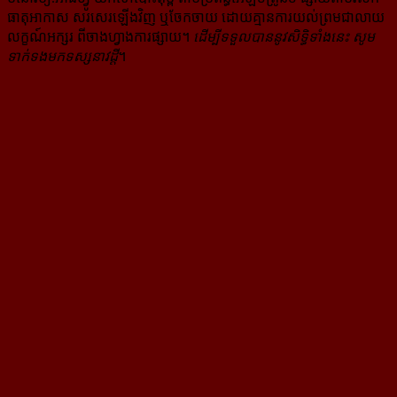
ធាតុអាកាស សរសេរ​ឡើង​វិញ ឬ​ចែក​ចាយ​ ដោយ​គ្មាន​ការ​យល់ព្រមជា​លាយ​
លក្ខណ៍​អក្សរ​ ពី​ចាងហ្វាង​ការ​ផ្សាយ​។
ដើម្បី​ទទួល​បាននូវសិទ្ធិ​ទាំងនេះ សូម​
ទាក់​ទង​មក​ទស្សនាវដ្ដី
។