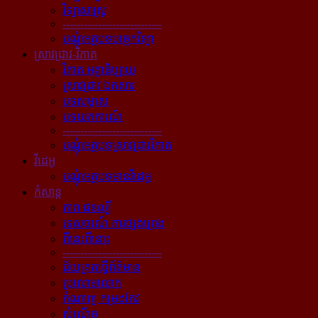
វិទ្យាសាស្ត្រ
----------------------------
បណ្ដុំអត្ថបទបច្ចេកវិទ្យា
ស្រាវជ្រាវ-វិភាគ
វិភាគ អត្ថាធិប្បាយ
ស្រាវជ្រាវ ឯកសារ
បទសម្ភាស
បទយកការណ៍
----------------------------
បណ្ដុំអត្ថបទស្រាវជ្រាវវិភាគ
វីដេអូ
បណ្ដុំអត្ថបទមានវីដេអូ
កំសាន្ដ
តារា ជនល្បី
ទេសចរណ៍ ការផ្សងព្រេង
ពីនេះពីនោះ
----------------------------
ជ័យគ្រតធ្វើព័ត៌មាន
ប្រលោមលោក
កំណាព្យ កម្រងកែវ
សំណើច