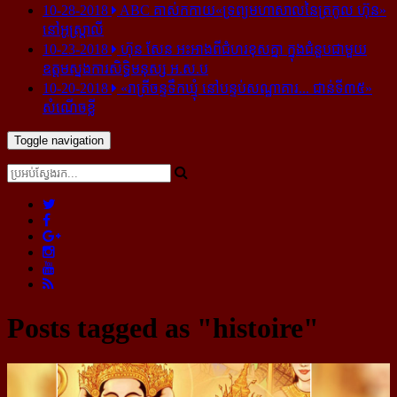
10-28-2018
ABC គាស់​កកាយ​«ទ្រព្យមហាសាល​នៃ​ត្រកូល ហ៊ុន»​
នៅ​អូស្ត្រាលី
10-23-2018
ហ៊ុន សែន អះអាង​ពី​ជំហរ​ខុស​គ្នា ក្នុង​ជំនួប​ជាមួយ​
ឧត្តម​ស្នងការ​សិទ្ធិ​មនុស្ស អ.ស.ប
10-20-2018
«រាត្រីចន្ទទឹកឃ្មុំ នៅបន្ទប់សណ្ឋាគារ... ជាន់ទី៣៥»
សំណើចខ្លី
Toggle navigation
Posts tagged as "histoire"