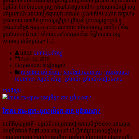
ផ្លូវកណ្ដាល មានទេពធីតាមួយព្រះអង្គ ជាមគ្គនាយិកា ព្រះនាម រាគ្យសៈទេវី ជា
បុត្រីទី៣ នៃកបិលមហាព្រហ្ម គង់នៅចាតុម្មហារាជិកា ទ្រង់អម្ពរពណ៌ខ្មៅ លម្អ​
នៅព្រះកាណ៌ ដោយសៀតផ្កាឈូក អាភរណៈទ្រង់ពាក់កែវ មនោរា ភក្សាហារ
ទ្រង់សោយ លោហិត ព្រះហស្តស្ដាំទ្រង់ ត្រីសូល៍ ព្រះហស្តឆ្វេងទ្រង់ ធ្នូ
ទ្រង់គង់លើខ្នង អស្សតរ (សេះ) ជាពាហនៈ នាំអស់ទេវបុត្ត ទេពធីតា ទាំង
មួយសែនកោដិ ហោះទៅកាន់គុហាកែវធម្មមាលីនា ទីភ្នំកៃលាស ខេត្ត
ហេមពាន្ត ជាទីតម្កល់ទុក [...]
ដោយ:
មនោរម្យ.អាំងហ្វូ
April 12, 2015
ប្រធានបទ: ទំនៀមទម្លាប់
សម្រាំងវប្ប​ធម៌​ សិល្បៈ
,
សម្រាំងជាខេមរភាសា
,
គ្រប់អត្ថបទជា
ខេមរភាសា
,
វប្បធម៌ សិល្បៈ ប្រពៃណី
,
ប្រពៃណីទំនៀមទំលាប់
អានពិស្ដារ
វិភាគ៖ ការ​«ផ្អាក»​បុណ្យ​អ៊ំ​ទូក ខាត ឬ​ចំណេញ?
រាជពិធីបុណ្យជាតិ
- បន្ទាប់ពីបានប្រកាសផ្អាកកាលពីឆ្នាំ២០១១ ដោយមូល
ហេតុទឹកជំនន់ និងឆ្នាំ២០១២​កន្លងទៅ ដើម្បី​កាន់ព្រះមរណទុក្ខនៃព្រះ
បរមសពនោះមក ការលប់បុណ្យអ៊ំទូក អកអំបុក សំពះព្រះខែ បណ្ដែត​ប្រទីប