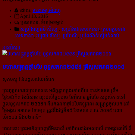
ដោយ:
មនោរម្យ.អាំងហ្វូ
April 13, 2016
ប្រធានបទ: ទំនៀមទម្លាប់
សម្រាំងវប្ប​ធម៌​ សិល្បៈ
,
សម្រាំងជាខេមរភាសា
,
គ្រប់អត្ថបទជា
ខេមរភាសា
,
វប្បធម៌ សិល្បៈ ប្រពៃណី
,
ប្រពៃណីទំនៀមទំលាប់
អានពិស្ដារ
មហា​សង្ក្រាន្ត​ឆ្នាំ​មមែ ពុទ្ធ​សករាជ​២៥៥៩ គ្រិស្ត​សករាជ​២០១៥
សុភមស្តុ ! វរមង្គលាជយាតិរេក
ព្រះពុទ្ធសករាជព្រះសាសន អតិក្កន្តាកន្លងទៅហើយ បាន២៥៥៨ ត្រឹម
ថ្ងៃ១៥កើត ខែពិសាខ លុះដល់ថ្ងៃ១រោច ខែ​ពិសាខ ឆ្នាំមមែ សប្ដស័ក តទៅ
ចូលពុទ្ធសករាជ ២៥៥៩។ នឹងគណនាឆ្នាំមមែឥឡូវនេះ សង្ក្រាន្តចូលមក នៅ
ថ្ងៃអង្គារ ១១រោច ខែចេត្រ ត្រូវនឹងថ្ងៃទី១៥ ខែមេសា គ.ស.២០១៥ វេលា
ម៉ោង១៤ និង០២នាទី។
ពេលនោះ ព្រះអាទិត្យចេញពីមីនរាសី ទៅឋិតនៅឯមេសរាសី តាមផ្លូវគោវិថី គឺ