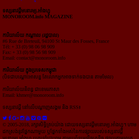
ទស្សនាវដ្ដីមនោរម្យ.អាំងហ្វូ
MONOROOM.info MAGAZINE
ការិយាល័យ កណ្ដាល (រដ្ឋបាល)
#6 Rue de Breteuil, 94100 St Maur des Fosses, France
Tél: + 33 (0) 98 06 98 909
Fax: + 33 (0) 98 56 98 909
Email:
contact@monoroom.info
ការិយាល័យ ក្នុង​ប្រទេស​កម្ពុជា
(បិទជាបណ្ដោះអាសន្ន តែលោកអ្នកអាចទាក់ទងបាន តាមមែល)
ការិយាល័យនិពន្ធ ជាខេមរភាសា
Email:
khmer@monoroom.info
ទស្សនាវដ្ដី​ នៅលើបណ្ដាញសង្គម និង RSS៖
© 2005-2018, រក្សាសិទ្ធិគ្រប់យ៉ាង ដោយទស្សនាវដ្ដី​មនោរម្យ.អាំងហ្វូ។ ហាម​
ដក​ស្រង់​នូវ​ផ្នែក​ណា​មួយ​ ឬ​ផ្នែក​ទាំង​អស់​នៃ​ការ​ផ្សាយ​របស់​ទស្សនាវដ្ដី​​
មនោរម្យ.អាំងហ្វូ យក​ទៅ​​បោះពុម្ព តាម​ប្រព័ន្ធ​អេឡិច​ត្រូនិច ផ្សាយ​តាម​រលក​