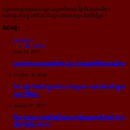
រក្សាភាពសម្ងាត់ជូនលោកអ្នក ជាក្រមសីលធម៌-​វិជ្ជាជីវៈ​របស់យើង។
មនោរម្យ.អាំងហ្វូ នៅទីនេះ ជិតអ្នក ដោយសារអ្នក និងដើម្បីអ្នក !
ដំណឹងថ្មីៗ
អានពិស្ដារ
300873
June 18, 2017
ហ្វេសប៊ុក​នគរបាល​ជាតិ​ថា K01 គ្មាន​តួនាទី​ធ្វើ​ចរាចរណ៍​ទេ
October 16, 2014
កែម ឡី៖ ចិន​នាំ​កម្ពុជា​យក​«កោះ​ត្រល់» ឯ​អាមេរិក​នាំ​កម្ពុជា​
យក​«នីតិរដ្ឋ»
January 07, 2015
ប៉ែន សុវណ្ណ គ្រោង​ប្តឹង​វៀតណាម និង​អ្នក​ពាក់​ព័ន្ធ​ទៅ ICC
រឿង​បំភ្លៃ​ថ្ងៃ ៧​មករា