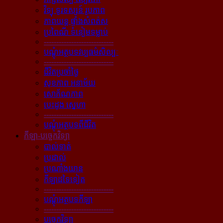
វិទ្យុ ទូរទស្សន៍ រូបភាព
ភាពយន្ដ ផ្ទាំងសំពត់ស
ប្រពៃណី ទំនៀមទម្លាប់
----------------------------
បណ្ដុំអត្ថបទវប្បធម៌សិល្បៈ
----------------------------
ជីវិតប្រចាំថ្ងៃ
សុខភាព អនាម័យ
សោភ័ណភាព
បេះដូង ស្នេហា
----------------------------
បណ្ដុំអត្ថបទពីជីវិត
កីឡា-បច្ចេកវិទ្យា
បាល់ទាត់
ប្រដាល់
ប្រណាំងយាន
កីឡាដទៃទៀត
----------------------------
បណ្ដុំអត្ថបទកីឡា
----------------------------
បច្ចេកវិទ្យា