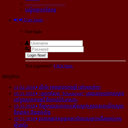
----------------------------
បណ្ដុំអត្ថបទកំសាន្ដ
User login
User login
Login Now!
Not registered?
Click here.
ចុងក្រោយ
11-02-2018
ណីម៉ា អាច​ជាប់​គុក​៦ឆ្នាំ នៅ​អេស្ប៉ាញ!
10-31-2018
«អ្នក​កាសែត "Khashoggi" ត្រូវ​បាន​ច្របាច់ក​សម្លាប់​
នៅ​ក្នុង​ស្ថាន​ភារធារី និង​កាត់​បំបែក​សព»
10-31-2018
កីឡាករ​បាល់ទាត់​ប្រេស៊ីល​ម្នាក់​ត្រូវ​បាន​រក​ឃើញ​ស្លាប់​
ជិត​ដាច់ក និង​ដាច់​លិង្គ
10-31-2018
រូបភាព​ធ្លាក់​ឧទ្ធម្ភាគចក្រ​ដែល​សម្លាប់​អតីត​ម្ចាស់​ក្រុម​
ឡីឆេស្ទ័រ