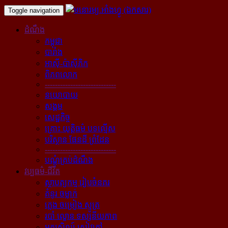
Toggle navigation
ដំណឹង
កម្ពុជា
បារាំង
អាស៊ី-ប៉ាស៊ីភិក
ពិភពលោក
----------------------------
នយោបាយ
សង្គម
សេដ្ឋកិច្ច
គ្រោះ យុត្តិធម៌ បទល្មើស
បរិស្ថាន ផែនដី ព្រំដែន
----------------------------
បណ្ដុំគ្រប់ដំណឹង
វប្បធម៌-ជីវិត
ស្ថាបត្យកម្ម រៀបចំនគរ
គំនូរ ចម្លាក់
ភ្លេង ចម្រៀង ស្មូត្រ
របាំ ល្ខោន ទស្សនីយភាព
អក្សសិល្ប៍ សៀវភៅ