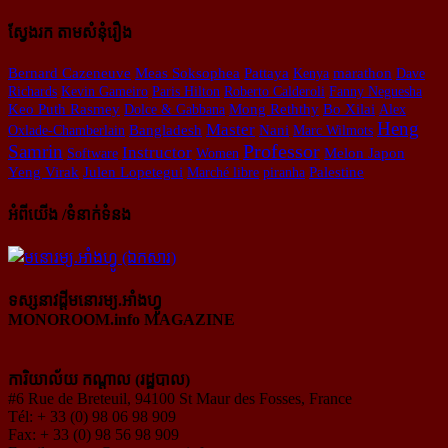
ស្វែងរក តាមសំនុំរឿង
Meas Soksophea
Bernard Cazeneuve
Pattaya
Kenya
marathon
Dave
Richards
Kevin Gameiro
Paris Hilton
Roberto Calderoli
Fanny Neguesha
Keo Puth Rasmey
Dolce & Gabbana
Mong Reththy
Bo Xilai
Alex
Heng
Master
Oxlade-Chamberlain
Bangladesh
Nani
Marc Wilmots
Professor
Samrin
Instructor
Software
Women
Melon Japon
Yeng Virak
Julen Lopetegui
Marché libre
piranha
Palestine
អំពីយើង /ទំនាក់ទំនង
ទស្សនាវដ្ដីមនោរម្យ.អាំងហ្វូ
MONOROOM.info MAGAZINE
ការិយាល័យ កណ្ដាល (រដ្ឋបាល)
#6 Rue de Breteuil, 94100 St Maur des Fosses, France
Tél: + 33 (0) 98 06 98 909
Fax: + 33 (0) 98 56 98 909