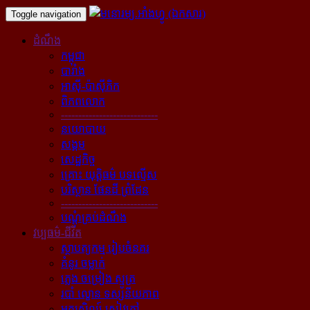
Toggle navigation
ដំណឹង
កម្ពុជា
បារាំង
អាស៊ី-ប៉ាស៊ីភិក
ពិភពលោក
----------------------------
នយោបាយ
សង្គម
សេដ្ឋកិច្ច
គ្រោះ យុត្តិធម៌ បទល្មើស
បរិស្ថាន ផែនដី ព្រំដែន
----------------------------
បណ្ដុំគ្រប់ដំណឹង
វប្បធម៌-ជីវិត
ស្ថាបត្យកម្ម រៀបចំនគរ
គំនូរ ចម្លាក់
ភ្លេង ចម្រៀង ស្មូត្រ
របាំ ល្ខោន ទស្សនីយភាព
អក្សសិល្ប៍ សៀវភៅ