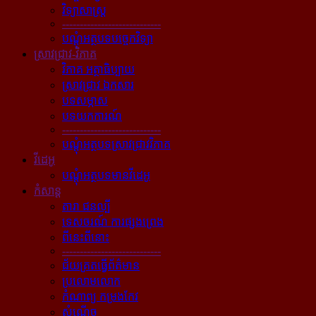
វិទ្យាសាស្ត្រ
----------------------------
បណ្ដុំអត្ថបទបច្ចេកវិទ្យា
ស្រាវជ្រាវ-វិភាគ
វិភាគ អត្ថាធិប្បាយ
ស្រាវជ្រាវ ឯកសារ
បទសម្ភាស
បទយកការណ៍
----------------------------
បណ្ដុំអត្ថបទស្រាវជ្រាវវិភាគ
វីដេអូ
បណ្ដុំអត្ថបទមានវីដេអូ
កំសាន្ដ
តារា ជនល្បី
ទេសចរណ៍ ការផ្សងព្រេង
ពីនេះពីនោះ
----------------------------
ជ័យគ្រតធ្វើព័ត៌មាន
ប្រលោមលោក
កំណាព្យ កម្រងកែវ
សំណើច