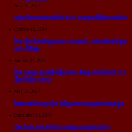
300968
June 18, 2017
ហ្វេសប៊ុក​នគរបាល​ជាតិ​ថា K01 គ្មាន​តួនាទី​ធ្វើ​ចរាចរណ៍​ទេ
October 16, 2014
កែម ឡី៖ ចិន​នាំ​កម្ពុជា​យក​«កោះ​ត្រល់» ឯ​អាមេរិក​នាំ​កម្ពុជា​
យក​«នីតិរដ្ឋ»
January 07, 2015
ប៉ែន សុវណ្ណ គ្រោង​ប្តឹង​វៀតណាម និង​អ្នក​ពាក់​ព័ន្ធ​ទៅ ICC
រឿង​បំភ្លៃ​ថ្ងៃ ៧​មករា
May 16, 2017
ថៃ​ព្រមាន​បិត​ហ្វេសប៊ុក ជុំ​វិញ​រូបភាព​អាស្រូវ​របស់​ស្ដេច​ខ្លួន
September 13, 2016
ហ៊ុន សែន ព្រមាន​កំទេច​«ពលរដ្ឋ»​ចូលរួម​បាតុកម្ម