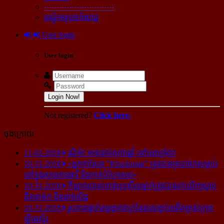
----------------------------
បណ្ដុំអត្ថបទកំសាន្ដ
User login
User login
Login Now!
Not registered?
Click here.
ចុងក្រោយ
11-02-2018
ណីម៉ា អាច​ជាប់​គុក​៦ឆ្នាំ នៅ​អេស្ប៉ាញ!
10-31-2018
«អ្នក​កាសែត "Khashoggi" ត្រូវ​បាន​ច្របាច់ក​សម្លាប់​
នៅ​ក្នុង​ស្ថាន​ភារធារី និង​កាត់​បំបែក​សព»
10-31-2018
កីឡាករ​បាល់ទាត់​ប្រេស៊ីល​ម្នាក់​ត្រូវ​បាន​រក​ឃើញ​ស្លាប់​
ជិត​ដាច់ក និង​ដាច់​លិង្គ
10-31-2018
រូបភាព​ធ្លាក់​ឧទ្ធម្ភាគចក្រ​ដែល​សម្លាប់​អតីត​ម្ចាស់​ក្រុម​
ឡីឆេស្ទ័រ