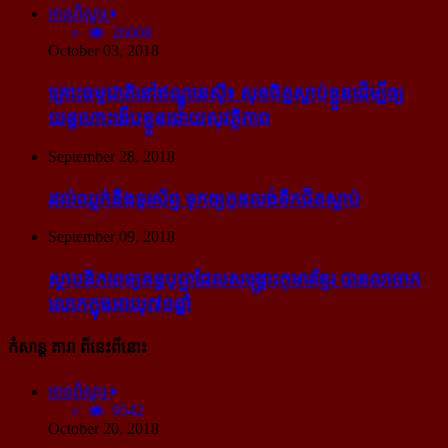
អានពិស្ដារ
26008
October 03, 2018
គ្រោះធម្មជាតិនៅឥណ្ឌូនេស៊ី៖ សុខចិត្ត​ស្លាប់​ខ្លួន​ដើម្បី​ឲ្យ​
យន្ដហោះ​ងើប​ខ្លួន​ដោយ​សុវត្ថិភាព
September 28, 2018
រវល់​ឈ្លក់​នឹង​ទូរស័ព្ទ ទុក​ឲ្យ​កូន​លង់​ទឹក​ជិត​ស្លាប់
September 09, 2018
ស្ថាបនិក​ពេទ្យ​គន្ធបុប្ផា​ដែល​សង្គ្រោះ​កុមារ​ខ្មែរ​ បាន​លាចាក​
លោក​ក្នុង​អាយុ​៧១ឆ្នាំ
កំសាន្ដ តារា ពីនេះពីនោះ
អានពិស្ដារ
9542
October 20, 2018