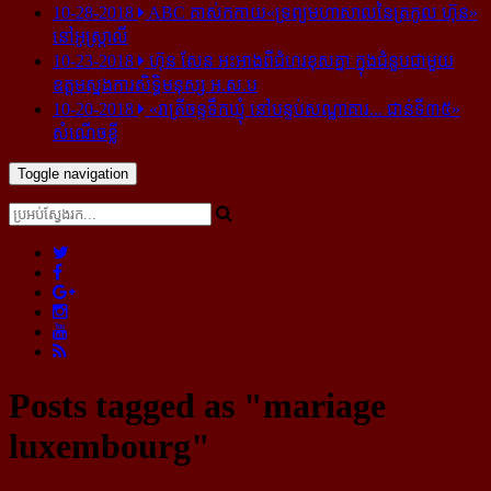
10-28-2018
ABC គាស់​កកាយ​«ទ្រព្យមហាសាល​នៃ​ត្រកូល ហ៊ុន»​
នៅ​អូស្ត្រាលី
10-23-2018
ហ៊ុន សែន អះអាង​ពី​ជំហរ​ខុស​គ្នា ក្នុង​ជំនួប​ជាមួយ​
ឧត្តម​ស្នងការ​សិទ្ធិ​មនុស្ស អ.ស.ប
10-20-2018
«រាត្រីចន្ទទឹកឃ្មុំ នៅបន្ទប់សណ្ឋាគារ... ជាន់ទី៣៥»
សំណើចខ្លី
Toggle navigation
Posts tagged as "mariage
luxembourg"