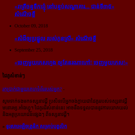
«រាត្រីចន្ទទឹកឃ្មុំ នៅបន្ទប់សណ្ឋាគារ... ជាន់ទី៣៥»
សំណើចខ្លី
October 09, 2018
«សំដី​ឲ្យ​ប្រផ្នូល របស់​កូនស្រី» សំណើចខ្លី
September 25, 2018
«ចេញ​មួយ​កេស​ហ្មង ឲ្យ​តែ​នរណា​ហៅ! ចេញ​មួយ​កេស!»
ដៃគូសំខាន់ៗ
រក​​ប្រាក់​​ជា​​មួយ​​គេហទំព័រ​​របស់​​អ្នក?
-
សូម​ទាក់ទង​មក​ទស្សនាវដ្ដី ប្រសិន​បើ​អ្នក​ចង់​ក្លាយ​ជា​ដៃគូរ​របស់​ទស្សនាវដ្ដី​
មនោរម្យ.អាំងហ្វូ។ ដៃ​គូរ​ដ៏​សំខាន់​នេះ អាច​នឹង​ទទួល​បាន​នូវ​ការ​យោគយល់
និង​អត្ថ​ប្រយោជន៍​ផ្សេងៗ ពីទស្សនាវដ្ដី។
»
ទូរសាអេឡិចត្រូនិក សម្រាប់បុគ្គលិក