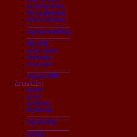
វិទ្យុ ទូរទស្សន៍ រូបភាព
ភាពយន្ដ ផ្ទាំងសំពត់ស
ប្រពៃណី ទំនៀមទម្លាប់
----------------------------
បណ្ដុំអត្ថបទវប្បធម៌សិល្បៈ
----------------------------
ជីវិតប្រចាំថ្ងៃ
សុខភាព អនាម័យ
សោភ័ណភាព
បេះដូង ស្នេហា
----------------------------
បណ្ដុំអត្ថបទពីជីវិត
កីឡា-បច្ចេកវិទ្យា
បាល់ទាត់
ប្រដាល់
ប្រណាំងយាន
កីឡាដទៃទៀត
----------------------------
បណ្ដុំអត្ថបទកីឡា
----------------------------
បច្ចេកវិទ្យា