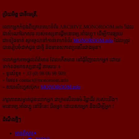
ប្រិយមិត្ត ជាទីមេត្រី,
លោកអ្នកកំពុងពិគ្រោះគេហទំព័រ ARCHIVE.MONOROOM.info ដែល
ជាសំណៅឯកសារ របស់ទស្សនាវដ្ដីមនោរម្យ.អាំងហ្វូ។ ដើម្បីការផ្សាយ
ជាទៀងទាត់ សូមចូលទៅកាន់​គេហទំព័រ
MONOROOM.info
ដែលត្រូវ
បានរៀបចំដាក់ជូន ជាថ្មី និងមានសភាពប្រសើរជាងមុន។
លោកអ្នកអាចផ្ដល់ព័ត៌មាន ដែលកើតមាន នៅជុំវិញលោកអ្នក ដោយ
ទាក់ទងមកទស្សនាវដ្ដី តាមរយៈ៖
» ទូរស័ព្ទ៖ + 33 (0) 98 06 98 909
» មែល៖
contact@monoroom.info
» សារលើហ្វេសប៊ុក៖
MONOROOM.info
រក្សាភាពសម្ងាត់ជូនលោកអ្នក ជាក្រមសីលធម៌-​វិជ្ជាជីវៈ​របស់យើង។
មនោរម្យ.អាំងហ្វូ នៅទីនេះ ជិតអ្នក ដោយសារអ្នក និងដើម្បីអ្នក !
ដំណឹងថ្មីៗ
អានពិស្ដារ