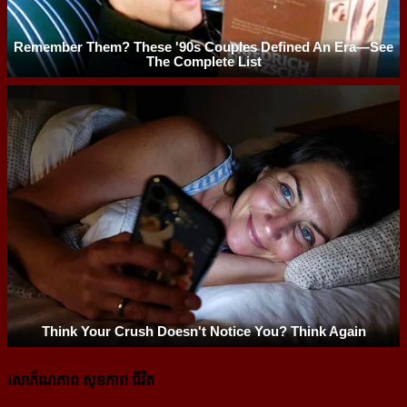
សោភ័ណភាព សុខភាព ជីវិត