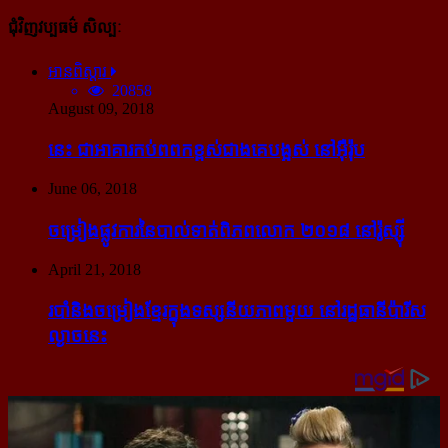
ជុំវិញវប្បធម៌ សិល្បៈ
អានពិស្ដារ
20858
August 09, 2018
នេះ ជា​អាគារ​កប់​ពពក​ខ្ពស់​ជាង​គេ​បង្អស់ នៅ​អ៊ឺរ៉ុប
June 06, 2018
ចម្រៀង​ផ្លូវការ​នៃ​បាល់ទាត់​ពិភពលោក ២០១៨ នៅ​រ៉ូស្ស៊ី
April 21, 2018
របាំ​និង​ចម្រៀង​ខ្មែរ​ក្នុង​ទស្សនីយភាព​មួយ នៅ​រដ្ឋធានី​ប៉ារីស​
ល្ងាច​នេះ