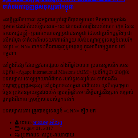
ទាក់​ទង​ការ​ជួញដូរមនុស្សនៅកម្ពុជា
«
គប្បីត្រូវបិទចោល នូវអង្គការក្រៅរដ្ឋាភិបាលមួយនេះ មិនអាចឲ្យអ្នកឯង
ប្រមាថ ជនជាតិរបស់ខ្ញុំបានទេ
» នេះ ជាការលើកឡើងរបស់លោក ហ៊ុន សែន
នាយករដ្ឋមន្ត្រី - ប្រធានគណបក្សប្រជាជនកម្ពុជា ដែលជា​ប្រតិកម្មខ្លាំងៗ ជា
លើកដំបូង ទាក់ទងនឹងបទយកការណ៍មួយ របស់បណ្ដាញទូរទស្សន៍អាមេរិក
ឈ្មោះ «CNN» ទាក់ទងនឹងការជួញដូរមនុស្ស ក្នុងអាជីវកម្មផ្លូវភេទ នៅ
កម្ពុជា។
នៅក្នុងវីដេអូ ដែលត្រូវបានផ្សាយ តាំងពីឆ្នាំ២០១៣ ប្រធានស្ថាបនិក របស់
អង្គការ «Agape International Missions (AIM)» ប្រចាំកម្ពុជា បានផ្ដល់
បទសម្ភាស ទៅឲ្យអ្នកយកព័ត៌មាន របស់ទូរទស្សន៍នេះ ទាក់ទងនឹង
បណ្ដាញជួញដូរមនុស្ស នៅក្នុងប្រទេសកម្ពុជា ជាពិសេស យុវតីក្មេងៗមួយ
ចំនួន ត្រូវបានម្ដាយខ្លួនឯងលក់ ឲ្យបម្រើផ្លូវភេទ ដើម្បីជាថ្នូរនឹងប្រាក់ សម្រាប់
ផ្គត់ផ្គង់ជីវភាព ក្រុមគ្រួសាររបស់ពួកនាង។
បទសម្ភាសនោះ ត្រូវបានទូរទស្សន៍ «CNN» ច្បិច មក
ដោយ:
មនោរម្យ.អាំងហ្វូ
August 01, 2017
ប្រធានបទ: សង្គម-នយោបាយ