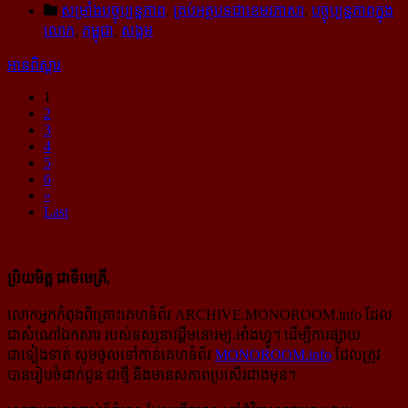
សម្រាំងបច្ចុប្បន្នភាព
,
គ្រប់អត្ថបទជាខេមរភាសា
,
បច្ចុប្បន្នភាពក្នុង
លោក
,
កម្ពុជា
,
សង្គម
អានពិស្ដារ
1
2
3
4
5
6
»
Last
ប្រិយមិត្ត ជាទីមេត្រី,
លោកអ្នកកំពុងពិគ្រោះគេហទំព័រ ARCHIVE.MONOROOM.info ដែល
ជាសំណៅឯកសារ របស់ទស្សនាវដ្ដីមនោរម្យ.អាំងហ្វូ។ ដើម្បីការផ្សាយ
ជាទៀងទាត់ សូមចូលទៅកាន់​គេហទំព័រ
MONOROOM.info
ដែលត្រូវ
បានរៀបចំដាក់ជូន ជាថ្មី និងមានសភាពប្រសើរជាងមុន។