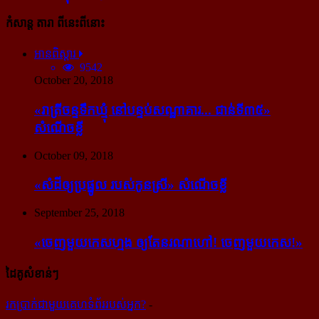
កំសាន្ដ តារា ពីនេះពីនោះ
អានពិស្ដារ
9542
October 20, 2018
«រាត្រីចន្ទទឹកឃ្មុំ នៅបន្ទប់សណ្ឋាគារ... ជាន់ទី៣៥»
សំណើចខ្លី
October 09, 2018
«សំដី​ឲ្យ​ប្រផ្នូល របស់​កូនស្រី» សំណើចខ្លី
September 25, 2018
«ចេញ​មួយ​កេស​ហ្មង ឲ្យ​តែ​នរណា​ហៅ! ចេញ​មួយ​កេស!»
ដៃគូសំខាន់ៗ
រក​​ប្រាក់​​ជា​​មួយ​​គេហទំព័រ​​របស់​​អ្នក?
-