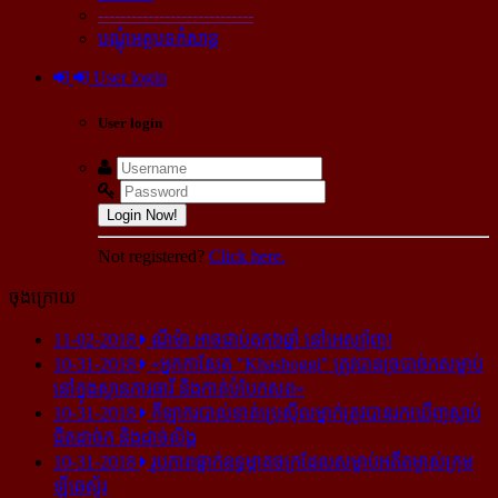
----------------------------
បណ្ដុំអត្ថបទកំសាន្ដ
User login
User login
Login Now!
Not registered?
Click here.
ចុងក្រោយ
11-02-2018
ណីម៉ា អាច​ជាប់​គុក​៦ឆ្នាំ នៅ​អេស្ប៉ាញ!
10-31-2018
«អ្នក​កាសែត "Khashoggi" ត្រូវ​បាន​ច្របាច់ក​សម្លាប់​
នៅ​ក្នុង​ស្ថាន​ភារធារី និង​កាត់​បំបែក​សព»
10-31-2018
កីឡាករ​បាល់ទាត់​ប្រេស៊ីល​ម្នាក់​ត្រូវ​បាន​រក​ឃើញ​ស្លាប់​
ជិត​ដាច់ក និង​ដាច់​លិង្គ
10-31-2018
រូបភាព​ធ្លាក់​ឧទ្ធម្ភាគចក្រ​ដែល​សម្លាប់​អតីត​ម្ចាស់​ក្រុម​
ឡីឆេស្ទ័រ