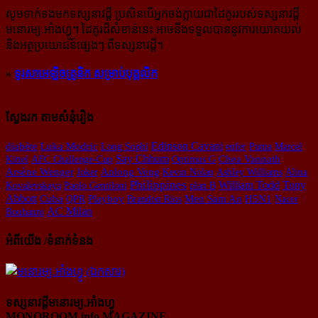
សូម​ទាក់ទង​មក​ទស្សនាវដ្ដី ប្រសិន​បើ​អ្នក​ចង់​ក្លាយ​ជា​ដៃគូរ​របស់​ទស្សនាវដ្ដី​
មនោរម្យ.អាំងហ្វូ។ ដៃ​គូរ​ដ៏​សំខាន់​នេះ អាច​នឹង​ទទួល​បាន​នូវ​ការ​យោគយល់
និង​អត្ថ​ប្រយោជន៍​ផ្សេងៗ ពីទស្សនាវដ្ដី។
»
ទូរសាអេឡិចត្រូនិក សម្រាប់បុគ្គលិក
ស្វែងរក តាមសំនុំរឿង
Edinson Cavani
diabète
Luka Modric
Long Sophi
enfer
Puma
Marcel
Say Chhum
Kittel
AFC Challenge-Cup
Optimus G
Chea Vannath
Arsène Wenger
Joker
Anlong Veng
Kevin Nolan
Ashley Williams
Alina
Philippines
William Todd
Tony
Kovalevskaya
Paolo Gentiloni
plan B
Abbott
Playboy
H5N1
Cuba
QPR
Brandon Rios
Men Sam An
Nacer
AC Milan
Bouhanni
អំពីយើង /ទំនាក់ទំនង
ទស្សនាវដ្ដីមនោរម្យ.អាំងហ្វូ
MONOROOM.info MAGAZINE