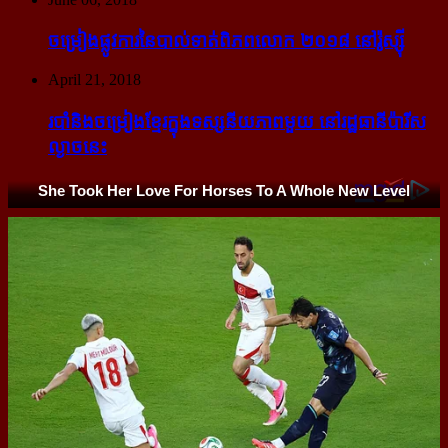
ចម្រៀង​ផ្លូវការ​នៃ​បាល់ទាត់​ពិភពលោក ២០១៨ នៅ​រ៉ូស្ស៊ី
April 21, 2018
របាំ​និង​ចម្រៀង​ខ្មែរ​ក្នុង​ទស្សនីយភាព​មួយ នៅ​រដ្ឋធានី​ប៉ារីស​
ល្ងាច​នេះ