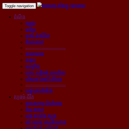
Toggle navigation
ដំណឹង
កម្ពុជា
បារាំង
អាស៊ី-ប៉ាស៊ីភិក
ពិភពលោក
----------------------------
នយោបាយ
សង្គម
សេដ្ឋកិច្ច
គ្រោះ យុត្តិធម៌ បទល្មើស
បរិស្ថាន ផែនដី ព្រំដែន
----------------------------
បណ្ដុំគ្រប់ដំណឹង
វប្បធម៌-ជីវិត
ស្ថាបត្យកម្ម រៀបចំនគរ
គំនូរ ចម្លាក់
ភ្លេង ចម្រៀង ស្មូត្រ
របាំ ល្ខោន ទស្សនីយភាព
អក្សសិល្ប៍ សៀវភៅ