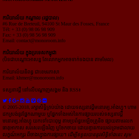
ការិយាល័យ កណ្ដាល (រដ្ឋបាល)
#6 Rue de Breteuil, 94100 St Maur des Fosses, France
Tél: + 33 (0) 98 06 98 909
Fax: + 33 (0) 98 56 98 909
Email:
contact@monoroom.info
ការិយាល័យ ក្នុង​ប្រទេស​កម្ពុជា
(បិទជាបណ្ដោះអាសន្ន តែលោកអ្នកអាចទាក់ទងបាន តាមមែល)
ការិយាល័យនិពន្ធ ជាខេមរភាសា
Email:
khmer@monoroom.info
ទស្សនាវដ្ដី​ នៅលើបណ្ដាញសង្គម និង RSS៖
© 2005-2018, រក្សាសិទ្ធិគ្រប់យ៉ាង ដោយទស្សនាវដ្ដី​មនោរម្យ.អាំងហ្វូ។ ហាម​
ដក​ស្រង់​នូវ​ផ្នែក​ណា​មួយ​ ឬ​ផ្នែក​ទាំង​អស់​នៃ​ការ​ផ្សាយ​របស់​ទស្សនាវដ្ដី​​
មនោរម្យ.អាំងហ្វូ យក​ទៅ​​បោះពុម្ព តាម​ប្រព័ន្ធ​អេឡិច​ត្រូនិច ផ្សាយ​តាម​រលក​
ធាតុអាកាស សរសេរ​ឡើង​វិញ ឬ​ចែក​ចាយ​ ដោយ​គ្មាន​ការ​យល់ព្រមជា​លាយ​
លក្ខណ៍​អក្សរ​ ពី​ចាងហ្វាង​ការ​ផ្សាយ​។
ដើម្បី​ទទួល​បាននូវសិទ្ធិ​ទាំងនេះ សូម​