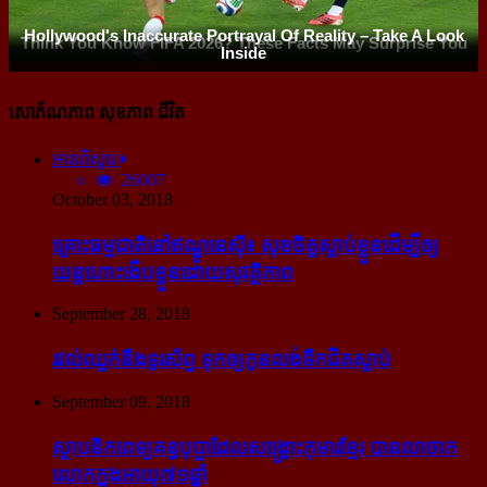
សោភ័ណភាព សុខភាព ជីវិត
អានពិស្ដារ
26007
October 03, 2018
គ្រោះធម្មជាតិនៅឥណ្ឌូនេស៊ី៖ សុខចិត្ត​ស្លាប់​ខ្លួន​ដើម្បី​ឲ្យ​
យន្ដហោះ​ងើប​ខ្លួន​ដោយ​សុវត្ថិភាព
September 28, 2018
រវល់​ឈ្លក់​នឹង​ទូរស័ព្ទ ទុក​ឲ្យ​កូន​លង់​ទឹក​ជិត​ស្លាប់
September 09, 2018
ស្ថាបនិក​ពេទ្យ​គន្ធបុប្ផា​ដែល​សង្គ្រោះ​កុមារ​ខ្មែរ​ បាន​លាចាក​
លោក​ក្នុង​អាយុ​៧១ឆ្នាំ