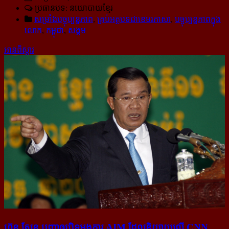
ប្រធានបទ: នយោបាយខ្មែរ
សម្រាំងបច្ចុប្បន្នភាព
,
គ្រប់អត្ថបទជាខេមរភាសា
,
បច្ចុប្បន្នភាពក្នុង
លោក
,
កម្ពុជា
,
សង្គម
អានពិស្ដារ
ហ៊ុន សែន បញ្ជា​ឲ្យ​បិទ​អង្គការ AIM ដែល​និយាយ​លើ CNN