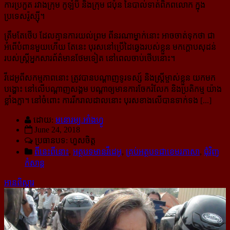
ការប្រកួត រវាងក្រុម កូឡំប៊ី និងក្រុម ជប៉ុន នៃបាល់ទាត់ពិភពលោក ក្នុង
ប្រទេសរ៉ូស្ស៊ី។
ត្រឹមតែថើប ដែលគ្មានការយល់ព្រម ពីនរណាម្នាក់នោះ អាចចាត់ទុកថា ជា
អំពើបំពានមួយហើយ តែនេះ បុរសនៅប្រើដៃឆ្វេង​របស់ខ្លួន មកក្ដោបសុដន់
របស់ស្ត្រីអ្នកសារព័ត៌មាន​ថែមទៀត នៅពេលចាប់ថើបនោះ។
វីដេអូពីសកម្មភាពនោះ ត្រូវបានបណ្ដាញទូរទស្ស៍ និងស្ត្រីម្ចាស់ខ្លួន យកមក
បង្ហោះ នៅលើបណ្ដាញសង្គម បណ្ដាឲ្យមានការចែករំលែក និងប្រតិកម្ម យ៉ាង
ខ្លាំងក្លា។ នៅ​ចំពោះ ការរីករាលដាលនោះ បុរសខាងលើបានទាក់ទង [...]
ដោយ:
មនោរម្យ.អាំងហ្វូ
June 24, 2018
ប្រធានបទ: ហួសចិត្ត
ពីនេះពីនោះ
,
អត្ថបទមានវីដេអូ
,
គ្រប់អត្ថបទជាខេមរភាសា
,
ជុំវិញ
កំសាន្ដ
អានពិស្ដារ