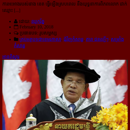
ការអះអាងរបស់នាង ខេត ធ្វើឡើងស្របពេល នឹងយុទ្ធនាការពិភពលោក ដាក់
ឈ្មោះ [...]
ដោយ:
ឈូករ័ត្ន
February 10, 2018
ប្រធានបទ: រូបសម្ផស្ស
គ្រប់អត្ថបទជាខេមរភាសា
,
ជុំវិញកំសាន្ដ
,
តារា ជនល្បីៗ
,
សម្រាំង
កំសាន្ដ
អានពិស្ដារ