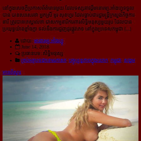
នៅក្នុងសេចក្ដីប្រកាសព័ត៌មានមួយ ដែលទស្សនាវដ្ដីមនោរម្យ.អាំងហ្វូទទួល
បាន បានសរសេរថា អ្នកស្រី មូរ សុខហួរ ដែលធ្លាប់ជារដ្ឋមន្ត្រីក្រសួងកិច្ចការ
នារី ត្រូវបានគេស្គាល់ថា ជាសកម្មនារីការពារសិទ្ធិមនុស្សមួយរូប ដែលបាន
ប្រយុទ្ធយ៉ាងខ្លាំងក្លា ទល់នឹងការជួញដូរផ្លូវភេទ នៅក្នុងប្រទេសកម្ពុជា [...]
ដោយ:
មនោរម្យ.អាំងហ្វូ
June 14, 2018
ប្រធានបទ: សិទ្ធិមនុស្ស
គ្រប់អត្ថបទជាខេមរភាសា
,
បច្ចុប្បន្នភាពក្នុងលោក
,
កម្ពុជា
,
សង្គម
អានពិស្ដារ