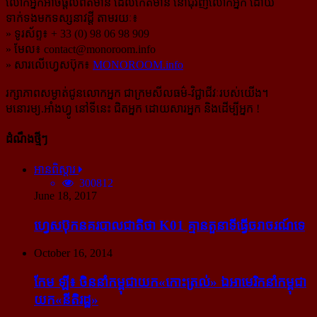
លោកអ្នកអាចផ្ដល់ព័ត៌មាន ដែលកើតមាន នៅជុំវិញលោកអ្នក ដោយ
ទាក់ទងមកទស្សនាវដ្ដី តាមរយៈ៖
» ទូរស័ព្ទ៖ + 33 (0) 98 06 98 909
» មែល៖
contact@monoroom.info
» សារលើហ្វេសប៊ុក៖
MONOROOM.info
រក្សាភាពសម្ងាត់ជូនលោកអ្នក ជាក្រមសីលធម៌-​វិជ្ជាជីវៈ​របស់យើង។
មនោរម្យ.អាំងហ្វូ នៅទីនេះ ជិតអ្នក ដោយសារអ្នក និងដើម្បីអ្នក !
ដំណឹងថ្មីៗ
អានពិស្ដារ
300812
June 18, 2017
ហ្វេសប៊ុក​នគរបាល​ជាតិ​ថា K01 គ្មាន​តួនាទី​ធ្វើ​ចរាចរណ៍​ទេ
October 16, 2014
កែម ឡី៖ ចិន​នាំ​កម្ពុជា​យក​«កោះ​ត្រល់» ឯ​អាមេរិក​នាំ​កម្ពុជា​
យក​«នីតិរដ្ឋ»