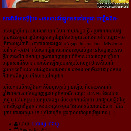
សារព័ត៌មាន​អ៊ឺរ៉ុប៖ «ទេសចរណ៍​ផ្លូវ​ភេទនៅកម្ពុជា ជា​រឿង​ពិត»
បទបញ្ជាខ្លាំងៗ របស់លោក ហ៊ុន សែន នាយករដ្ឋមន្ត្រី - ប្រធានគណបក្ស
ប្រជាជនកម្ពុជា ឲ្យបិទអង្គការក្រៅរដ្ឋាភិបាលមួយ របស់អាមេរិក ឈ្មោះ «មេ
ត្រីភាពអន្តរជាតិ» (ជាភាសាអង់គ្លេស «Agape International Missions»
ហៅកាត់ «AIM») មិនបានធ្វើឲ្យសារព័ត៌មានមួយចំនួន នៅបណ្ដាប្រទេស​
អ៊ឺរ៉ុបខាងលិច តំអក់យូរ ក្នុងការចេញផ្សាយព័ត៌មាន របស់ផងខ្លួនឡើយ។
បណ្ដាសារព័ត៌មាន បានលើកឡើងប្រហាក់ប្រហែលគ្នា ថាទេសចរណ៍
ផ្លូវភេទ ជាពិសេស ការស្វែងរក​ការរួមភេទ ជាមួយកុមារមិនទាន់គ្រប់អាយុ
គឺជាការពិតមួយ កើតមាន​​នៅកម្ពុជា។
ហើយការលើកឡើងនេះ ក៏មិនខុសគ្នាប៉ុន្មានឡើយ ពីបទយកការណ៍
ឆ្នាំ២០១៣ របស់បណ្ដាញទូរទស្សន៍អាមេរិក ឈ្មោះ «CNN» ដែលបាន
ត្រឡប់ ទៅដកស្រង់​យករូបភាពខ្លះ ពីបទយកការណ៍នេះ មកផ្សាយឡើងវិញ
កាលពីប៉ុន្មានថ្ងៃមុន តាមរយៈអត្ថបទមួយ ដែលមានចំណងជើងថា៖ «
ជីវីត​
ក្រោយ​ការ​ជួញ​ដូរ៖ ក្មេង​ស្រី​​ជា​ច្រើន ​ត្រូវ​បាន​លក់​ឲ្យបម្រើផ្លូវ​ភេទ [...]
ដោយ:
មនោរម្យ.អាំងហ្វូ
August 02, 2017