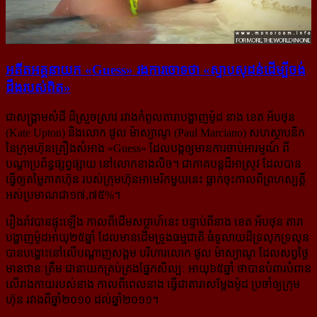
អតីត​អគ្គនាយក «Guess» រង​ការ​ចោទ​ថា «ស្ទាប​សុដន់​ដើម្បី​ចង់​
ដឹង​របស់​ពិត»
ជាសង្គ្រាមសំដី ដ៏ស្រួចស្រាវ រវាងកំពូលតារាបង្ហាញម៉ូដ នាង ខេត អ័បថុន
(Kate Upton) និងលោក ផូល ម៉ាស្យាណូ (Paul Marciano) សហស្ថាបនិក
នៃក្រុមហ៊ុនគ្រឿងសំអាង «Guess» ដែលបង្កឲ្យមានការចាប់អារម្មណ៍ ពី
បណ្ដាប្រព័ន្ធផ្សព្វផ្សាយ នៅលោកខាងលិច។ ជាភាគបន្តដ៏អាស្រូវ ដែលបាន
ធ្វើឲ្យតម្លៃភាគហ៊ុន របស់ក្រុមហ៊ុនអាមេរិកមួយនេះ ធ្លាក់ចុះកាលពីព្រហស្បត្តិ៍
អស់ប្រមាណជា១៧,៧៥%។
រឿងរ៉ាវបានផ្ទុះឡើង កាលពីដើមសប្ដាហ៍នេះ បន្ទាប់ពីនាង ខេត អ័បថុន តារា
បង្ហាញម៉ូដអាយុ២៥ឆ្នាំ ដែលមានដើមទ្រូងធម្មជាតិ ធំទូលាយដ៏ទ្រលុកទ្រលុន
បានបង្ហោះនៅលើបណ្ដាញសង្គម បរិហារលោក ផូល ម៉ាស្យាណូ ដែលសព្វថ្ងៃ
មានឋានៈត្រឹម ជានាយកគ្រប់គ្រងផ្នែកសិល្បៈ អាយុ៦៥ឆ្នាំ ថាបានបំពារបំពាន
លើរាងកាយរបស់នាង កាលពីពេលនាង ធ្វើជាតារាសម្ដែងម៉ូដ ប្រចាំឲ្យក្រុម
ហ៊ុន រវាងពីឆ្នាំ២០១០ ដល់ឆ្នាំ២០១១។