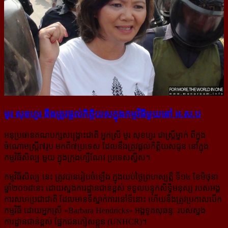
មូរ សុខហួរ នឹង​ត្រូវ​ផ្ដល់​កិត្តិយស​ក្នុង​កម្មវិធី​មួយ​នៅ អ.ស.ប
អនុប្រធានគណបក្សសង្គ្រោះជាតិ អ្នកស្រី មូរ សុខហួរ ជាស្ត្រីម្នាក់ ពីក្នុង
ចំណោមស្ត្រី៧រូប មកពី៧ប្រទេស ដែលនឹងត្រូវផ្ដល់កិត្តិយសជូន នៅក្នុង
កម្មវិធីសិល្បៈមួយ ក្នុងក្រុងហ្សឺណែវ ប្រទេសស្វីស។
កម្មវិធីសិល្បៈនេះ ត្រូវបានរៀបចំឡើង ក្នុងយប់ថ្ងៃព្រហស្បត្តិ ទី១៤ ខែមិថុនា
ឆ្នាំ២០១៨នេះ ដោយស្នងការដ្ឋានជាន់ខ្ពស់ ទទួលបន្ទុកសិទ្ធិមនុស្ស របស់អង្គ
ការសហប្រជាជាតិ ដែលមានទីស្នាក់ការនៅទីនោះ ហើយនឹងត្រូ​វ​ប្រកាស​បើក
កម្មវិធី ដោយអ្នកស្រី «Barbara Hendricks» អង្គទូតសុឆន្ទៈ របស់ស្នង
ការដ្ឋានជាន់ខ្ពស់ ផ្នែកជនភៀសខ្លួន (UNHCR)។