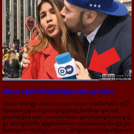
សុំទោស បន្ទាប់​ពី​«ថើបថ្ពាល់​និង​ស្ទាប​សុដន់»​អ្នក​កាសែត
នៅខណៈ នាងកញ្ញា «Julieth Gonzalez Theran» មានដើមកំណើត កូឡំប៊ី
កំពុងផ្សាយបន្តផ្ទាល់ សម្រាប់បណ្ដាញ​ទូរទស្សន៍​សាធារណៈមួយ របស់
ប្រទេសអាល្លឺម៉ង់ ឈ្មោះ «Deutsche Welle» ស្រាប់តែបុរសម្នាក់ បានបង្ហាញ
ខ្លួន ដោយស្ទុះមកថើប ស្ត្រីអ្នកសារព័ត៌មាន។ ហេតុការណ៍បានកើតឡើង ក្នុង
ថ្ងៃពុធកន្លងមក ចេញពីក្រុង «Saransk» ទីកន្លែងដែលកាលពីមួយថ្ងៃមុន មាន