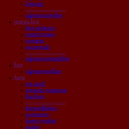
វិទ្យាសាស្ត្រ
----------------------------
បណ្ដុំអត្ថបទបច្ចេកវិទ្យា
ស្រាវជ្រាវ-វិភាគ
វិភាគ អត្ថាធិប្បាយ
ស្រាវជ្រាវ ឯកសារ
បទសម្ភាស
បទយកការណ៍
----------------------------
បណ្ដុំអត្ថបទស្រាវជ្រាវវិភាគ
វីដេអូ
បណ្ដុំអត្ថបទមានវីដេអូ
កំសាន្ដ
តារា ជនល្បី
ទេសចរណ៍ ការផ្សងព្រេង
ពីនេះពីនោះ
----------------------------
ជ័យគ្រតធ្វើព័ត៌មាន
ប្រលោមលោក
កំណាព្យ កម្រងកែវ
សំណើច