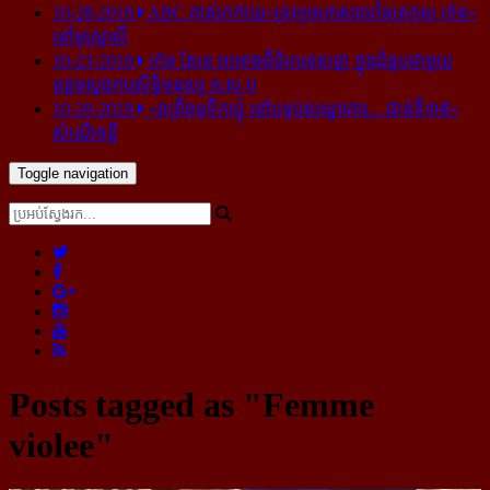
10-28-2018
ABC គាស់​កកាយ​«ទ្រព្យមហាសាល​នៃ​ត្រកូល ហ៊ុន»​
នៅ​អូស្ត្រាលី
10-23-2018
ហ៊ុន សែន អះអាង​ពី​ជំហរ​ខុស​គ្នា ក្នុង​ជំនួប​ជាមួយ​
ឧត្តម​ស្នងការ​សិទ្ធិ​មនុស្ស អ.ស.ប
10-20-2018
«រាត្រីចន្ទទឹកឃ្មុំ នៅបន្ទប់សណ្ឋាគារ... ជាន់ទី៣៥»
សំណើចខ្លី
Toggle navigation
Posts tagged as "Femme
violee"