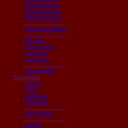
វិទ្យុ ទូរទស្សន៍ រូបភាព
ភាពយន្ដ ផ្ទាំងសំពត់ស
ប្រពៃណី ទំនៀមទម្លាប់
----------------------------
បណ្ដុំអត្ថបទវប្បធម៌សិល្បៈ
----------------------------
ជីវិតប្រចាំថ្ងៃ
សុខភាព អនាម័យ
សោភ័ណភាព
បេះដូង ស្នេហា
----------------------------
បណ្ដុំអត្ថបទពីជីវិត
កីឡា-បច្ចេកវិទ្យា
បាល់ទាត់
ប្រដាល់
ប្រណាំងយាន
កីឡាដទៃទៀត
----------------------------
បណ្ដុំអត្ថបទកីឡា
----------------------------
បច្ចេកវិទ្យា