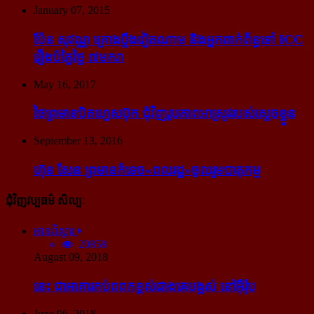
January 07, 2015
ប៉ែន សុវណ្ណ គ្រោង​ប្តឹង​វៀតណាម និង​អ្នក​ពាក់​ព័ន្ធ​ទៅ ICC
រឿង​បំភ្លៃ​ថ្ងៃ ៧​មករា
May 16, 2017
ថៃ​ព្រមាន​បិត​ហ្វេសប៊ុក ជុំ​វិញ​រូបភាព​អាស្រូវ​របស់​ស្ដេច​ខ្លួន
September 13, 2016
ហ៊ុន សែន ព្រមាន​កំទេច​«ពលរដ្ឋ»​ចូលរួម​បាតុកម្ម
ជុំវិញវប្បធម៌ សិល្បៈ
អានពិស្ដារ
20858
August 09, 2018
នេះ ជា​អាគារ​កប់​ពពក​ខ្ពស់​ជាង​គេ​បង្អស់ នៅ​អ៊ឺរ៉ុប
June 06, 2018