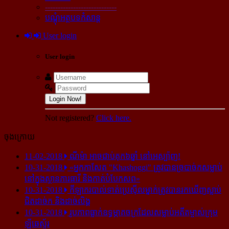
----------------------------
បណ្ដុំអត្ថបទកំសាន្ដ
User login
User login
Login Now!
Not registered?
Click here.
ចុងក្រោយ
11-02-2018
ណីម៉ា អាច​ជាប់​គុក​៦ឆ្នាំ នៅ​អេស្ប៉ាញ!
10-31-2018
«អ្នក​កាសែត "Khashoggi" ត្រូវ​បាន​ច្របាច់ក​សម្លាប់​
នៅ​ក្នុង​ស្ថាន​ភារធារី និង​កាត់​បំបែក​សព»
10-31-2018
កីឡាករ​បាល់ទាត់​ប្រេស៊ីល​ម្នាក់​ត្រូវ​បាន​រក​ឃើញ​ស្លាប់​
ជិត​ដាច់ក និង​ដាច់​លិង្គ
10-31-2018
រូបភាព​ធ្លាក់​ឧទ្ធម្ភាគចក្រ​ដែល​សម្លាប់​អតីត​ម្ចាស់​ក្រុម​
ឡីឆេស្ទ័រ