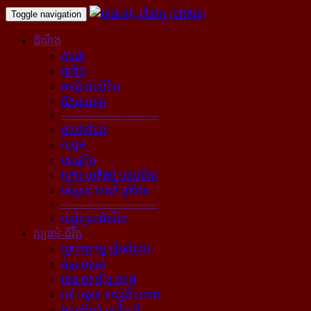
Toggle navigation
ដំណឹង
កម្ពុជា
បារាំង
អាស៊ី-ប៉ាស៊ីភិក
ពិភពលោក
----------------------------
នយោបាយ
សង្គម
សេដ្ឋកិច្ច
គ្រោះ យុត្តិធម៌ បទល្មើស
បរិស្ថាន ផែនដី ព្រំដែន
----------------------------
បណ្ដុំគ្រប់ដំណឹង
វប្បធម៌-ជីវិត
ស្ថាបត្យកម្ម រៀបចំនគរ
គំនូរ ចម្លាក់
ភ្លេង ចម្រៀង ស្មូត្រ
របាំ ល្ខោន ទស្សនីយភាព
អក្សសិល្ប៍ សៀវភៅ