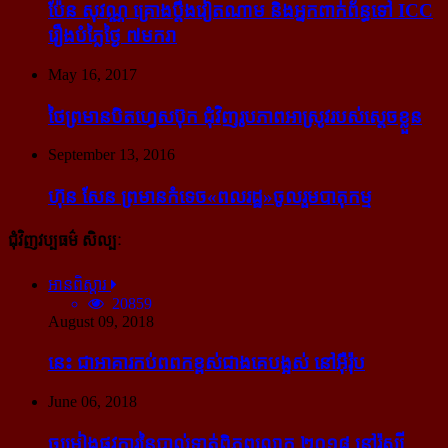
ប៉ែន សុវណ្ណ គ្រោង​ប្តឹង​វៀតណាម និង​អ្នក​ពាក់​ព័ន្ធ​ទៅ ICC
រឿង​បំភ្លៃ​ថ្ងៃ ៧​មករា
May 16, 2017
ថៃ​ព្រមាន​បិត​ហ្វេសប៊ុក ជុំ​វិញ​រូបភាព​អាស្រូវ​របស់​ស្ដេច​ខ្លួន
September 13, 2016
ហ៊ុន សែន ព្រមាន​កំទេច​«ពលរដ្ឋ»​ចូលរួម​បាតុកម្ម
ជុំវិញវប្បធម៌ សិល្បៈ
អានពិស្ដារ
20859
August 09, 2018
នេះ ជា​អាគារ​កប់​ពពក​ខ្ពស់​ជាង​គេ​បង្អស់ នៅ​អ៊ឺរ៉ុប
June 06, 2018
ចម្រៀង​ផ្លូវការ​នៃ​បាល់ទាត់​ពិភពលោក ២០១៨ នៅ​រ៉ូស្ស៊ី