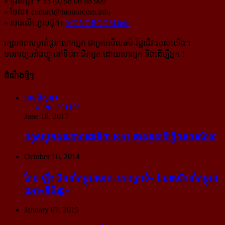
» ទូរស័ព្ទ៖ + 33 (0) 98 06 98 909
» មែល៖
contact@monoroom.info
» សារលើហ្វេសប៊ុក៖
MONOROOM.info
រក្សាភាពសម្ងាត់ជូនលោកអ្នក ជាក្រមសីលធម៌-​វិជ្ជាជីវៈ​របស់យើង។
មនោរម្យ.អាំងហ្វូ នៅទីនេះ ជិតអ្នក ដោយសារអ្នក និងដើម្បីអ្នក !
ដំណឹងថ្មីៗ
អានពិស្ដារ
301106
June 18, 2017
ហ្វេសប៊ុក​នគរបាល​ជាតិ​ថា K01 គ្មាន​តួនាទី​ធ្វើ​ចរាចរណ៍​ទេ
October 16, 2014
កែម ឡី៖ ចិន​នាំ​កម្ពុជា​យក​«កោះ​ត្រល់» ឯ​អាមេរិក​នាំ​កម្ពុជា​
យក​«នីតិរដ្ឋ»
January 07, 2015