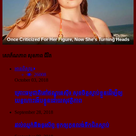
សោភ័ណភាព សុខភាព ជីវិត
អានពិស្ដារ
26008
October 03, 2018
គ្រោះធម្មជាតិនៅឥណ្ឌូនេស៊ី៖ សុខចិត្ត​ស្លាប់​ខ្លួន​ដើម្បី​ឲ្យ​
យន្ដហោះ​ងើប​ខ្លួន​ដោយ​សុវត្ថិភាព
September 28, 2018
រវល់​ឈ្លក់​នឹង​ទូរស័ព្ទ ទុក​ឲ្យ​កូន​លង់​ទឹក​ជិត​ស្លាប់