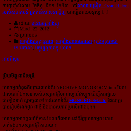
ការបាញ់សំលាប់ ថ្ងៃច័ន្ទ ទី១៩ ខែមិនា នៅ
សាលាបង្រៀន Ozar Hatora
របស់សហគមន៍ អ្នកកាន់សាសនា ជ្វីហ្វ
បានធ្វើអោយមនុស្ស [...]
ដោយ:
មនោរម្យ.អាំងហ្វូ
March 22, 2012
ប្រធានបទ:
សម្រាំងបច្ចុប្បន្នភាព
,
សម្រាំងជាខេមរភាសា
,
គ្រប់អត្ថបទជា
ខេមរភាសា
,
បច្ចុប្បន្នភាពក្នុងលោក
អានពិស្ដារ
ប្រិយមិត្ត ជាទីមេត្រី,
លោកអ្នកកំពុងពិគ្រោះគេហទំព័រ ARCHIVE.MONOROOM.info ដែល
ជាសំណៅឯកសារ របស់ទស្សនាវដ្ដីមនោរម្យ.អាំងហ្វូ។ ដើម្បីការផ្សាយ
ជាទៀងទាត់ សូមចូលទៅកាន់​គេហទំព័រ
MONOROOM.info
ដែលត្រូវ
បានរៀបចំដាក់ជូន ជាថ្មី និងមានសភាពប្រសើរជាងមុន។
លោកអ្នកអាចផ្ដល់ព័ត៌មាន ដែលកើតមាន នៅជុំវិញលោកអ្នក ដោយ
ទាក់ទងមកទស្សនាវដ្ដី តាមរយៈ៖