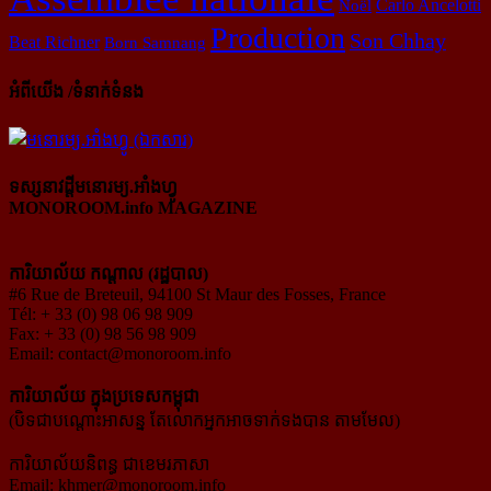
Carlo Ancelotti
Noël
Production
Son Chhay
Beat Richner
Born Samnang
អំពីយើង /ទំនាក់ទំនង
ទស្សនាវដ្ដីមនោរម្យ.អាំងហ្វូ
MONOROOM.info MAGAZINE
ការិយាល័យ កណ្ដាល (រដ្ឋបាល)
#6 Rue de Breteuil, 94100 St Maur des Fosses, France
Tél: + 33 (0) 98 06 98 909
Fax: + 33 (0) 98 56 98 909
Email:
contact@monoroom.info
ការិយាល័យ ក្នុង​ប្រទេស​កម្ពុជា
(បិទជាបណ្ដោះអាសន្ន តែលោកអ្នកអាចទាក់ទងបាន តាមមែល)
ការិយាល័យនិពន្ធ ជាខេមរភាសា
Email:
khmer@monoroom.info