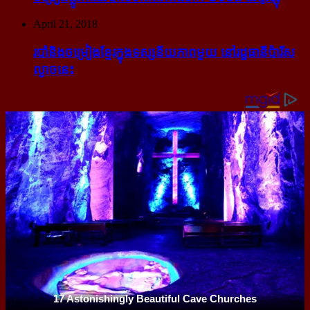
April 21, 2018
របាំ​និង​ចម្រៀង​ខ្មែរ​ក្នុង​ទស្សនីយភាព​មួយ នៅ​រដ្ឋធានី​ប៉ារីស​
ល្ងាច​នេះ