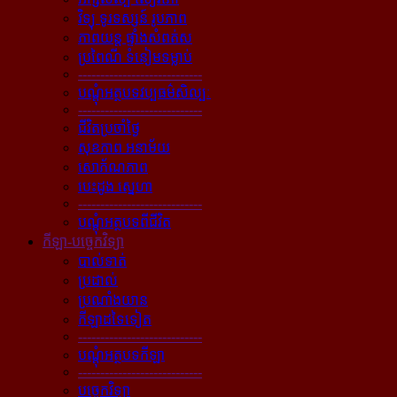
វិទ្យុ ទូរទស្សន៍ រូបភាព
ភាពយន្ដ ផ្ទាំងសំពត់ស
ប្រពៃណី ទំនៀមទម្លាប់
----------------------------
បណ្ដុំអត្ថបទវប្បធម៌សិល្បៈ
----------------------------
ជីវិតប្រចាំថ្ងៃ
សុខភាព អនាម័យ
សោភ័ណភាព
បេះដូង ស្នេហា
----------------------------
បណ្ដុំអត្ថបទពីជីវិត
កីឡា-បច្ចេកវិទ្យា
បាល់ទាត់
ប្រដាល់
ប្រណាំងយាន
កីឡាដទៃទៀត
----------------------------
បណ្ដុំអត្ថបទកីឡា
----------------------------
បច្ចេកវិទ្យា