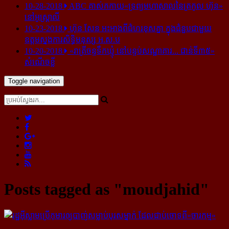
10-28-2018
ABC គាស់​កកាយ​«ទ្រព្យមហាសាល​នៃ​ត្រកូល ហ៊ុន»​
នៅ​អូស្ត្រាលី
10-23-2018
ហ៊ុន សែន អះអាង​ពី​ជំហរ​ខុស​គ្នា ក្នុង​ជំនួប​ជាមួយ​
ឧត្តម​ស្នងការ​សិទ្ធិ​មនុស្ស អ.ស.ប
10-20-2018
«រាត្រីចន្ទទឹកឃ្មុំ នៅបន្ទប់សណ្ឋាគារ... ជាន់ទី៣៥»
សំណើចខ្លី
Toggle navigation
Posts tagged as "moudjahid"