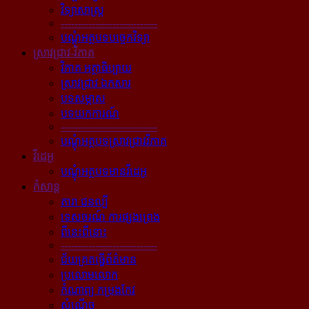
វិទ្យាសាស្ត្រ
----------------------------
បណ្ដុំអត្ថបទបច្ចេកវិទ្យា
ស្រាវជ្រាវ-វិភាគ
វិភាគ អត្ថាធិប្បាយ
ស្រាវជ្រាវ ឯកសារ
បទសម្ភាស
បទយកការណ៍
----------------------------
បណ្ដុំអត្ថបទស្រាវជ្រាវវិភាគ
វីដេអូ
បណ្ដុំអត្ថបទមានវីដេអូ
កំសាន្ដ
តារា ជនល្បី
ទេសចរណ៍ ការផ្សងព្រេង
ពីនេះពីនោះ
----------------------------
ជ័យគ្រតធ្វើព័ត៌មាន
ប្រលោមលោក
កំណាព្យ កម្រងកែវ
សំណើច