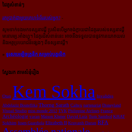
ដៃគូសំខាន់ៗ
រក​​ប្រាក់​​ជា​​មួយ​​គេហទំព័រ​​របស់​​អ្នក?
-
សូម​ទាក់ទង​មក​ទស្សនាវដ្ដី ប្រសិន​បើ​អ្នក​ចង់​ក្លាយ​ជា​ដៃគូរ​របស់​ទស្សនាវដ្ដី​
មនោរម្យ.អាំងហ្វូ។ ដៃ​គូរ​ដ៏​សំខាន់​នេះ អាច​នឹង​ទទួល​បាន​នូវ​ការ​យោគយល់
និង​អត្ថ​ប្រយោជន៍​ផ្សេងៗ ពីទស្សនាវដ្ដី។
»
ទូរសាអេឡិចត្រូនិក សម្រាប់បុគ្គលិក
ស្វែងរក តាមសំនុំរឿង
Kem Sokha
Otan
Invalides
Thorng Sarath
Caltex
Abdelaziz Bouteflika
partenariat
Disneyland
Visual Studio
miss monde 2012
TVK
Philippine Airlines
France
Archéologie
KHAT
varan
Maison Khmer
David Luiz
Tum Sambol
RFA
Sokhim
Elizabeth II
Josep Guardiola
Kravanh Daran
Assemblée nationale