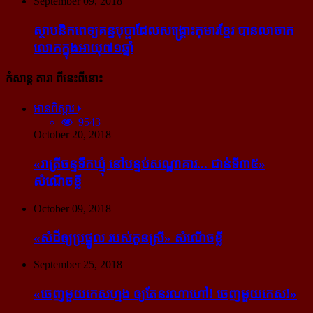
September 09, 2018
ស្ថាបនិក​ពេទ្យ​គន្ធបុប្ផា​ដែល​សង្គ្រោះ​កុមារ​ខ្មែរ​ បាន​លាចាក​
លោក​ក្នុង​អាយុ​៧១ឆ្នាំ
កំសាន្ដ តារា ពីនេះពីនោះ
អានពិស្ដារ
9543
October 20, 2018
«រាត្រីចន្ទទឹកឃ្មុំ នៅបន្ទប់សណ្ឋាគារ... ជាន់ទី៣៥»
សំណើចខ្លី
October 09, 2018
«សំដី​ឲ្យ​ប្រផ្នូល របស់​កូនស្រី» សំណើចខ្លី
September 25, 2018
«ចេញ​មួយ​កេស​ហ្មង ឲ្យ​តែ​នរណា​ហៅ! ចេញ​មួយ​កេស!»