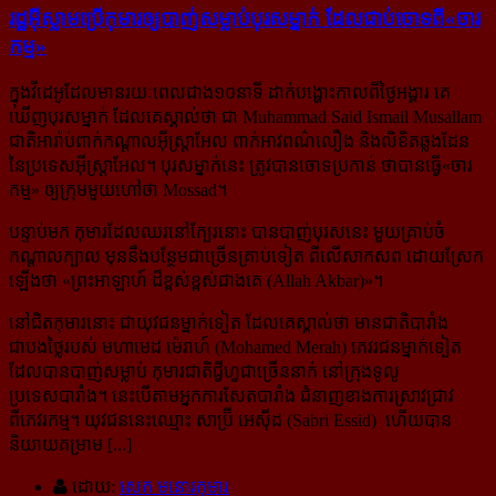
រដ្ឋអ៊ីស្លាម​ប្រើ​កុមារ​ឲ្យ​បាញ់​សម្លាប់​បុរស​ម្នាក់ ដែល​ជាប់​ចោទ​ពី​«ចារ
កម្ម»
ក្នុងវីដេអូដែលមានរយៈពេលជាង១០នាទី ដាក់បង្ហោះកាលពីថ្ងៃអង្គារ គេ
ឃើញបុរសម្នាក់ ដែលគេស្គាល់ថា ជា Muhammad Said Ismail Musallam
ជាតិអារ៉ាប់ពាក់កណ្ដាលអ៊ីស្ត្រាអែល ពាក់អាវពណ៌លឿង និងលិខិតឆ្លងដែន
នៃប្រទេស​អ៊ីស្ត្រាអែល។ បុរសម្នាក់នេះ ត្រូវបានចោទប្រកាន់ ថាបានធ្វើ«ចារ
កម្ម» ឲ្យក្រុមមួយហៅថា Mossad។
បន្ទាប់មក កុមារដែលឈរនៅក្បែរនោះ បានបាញ់បុរសនេះ មួយគ្រាប់ចំ
កណ្ដាលក្បាល មុននឹងបន្ថែមជាច្រើនគ្រាប់ទៀត ពីលើសាកសព ដោយស្រែក
ឡើងថា «
ព្រះអាឡាហ៍ ដ៏ខ្ពស់ខ្ពស់ជាងគេ (Allah Akbar)
»។
នៅជិតកុមារនោះ ជាយុវជនម្នាក់ទៀត ដែលគេស្គាល់ថា មានជាតិបារាំង
ជាបងថ្លៃរបស់ មហាមេដ ម៉េរាហ៍ (Mohamed Merah) ភេវរជនម្នាក់ទៀត
ដែលបានបាញ់សម្លាប់ កុមារជាតិជ្វីហ្វជាច្រើននាក់ នៅក្រុងទូលូ
ប្រទេសបារាំង។ នេះបើតាម​អ្នកការសែតបារាំង ជំនាញខាងការស្រាវជ្រាវ
ពីភេវរកម្ម។ យុវជននេះឈ្មោះ សាប៊្រី អេស៊ីដ (Sabri Essid) ហើយបាន​
និយាយគម្រាម [...]
ដោយ:
សេក មនោរកុមារ