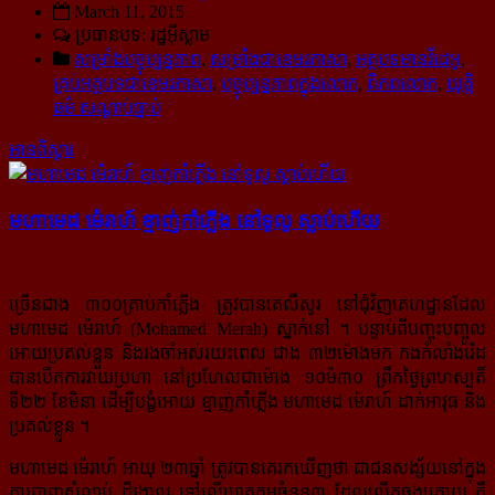
March 11, 2015
ប្រធានបទ: រដ្ឋអ៊ីស្លាម
សម្រាំងបច្ចុប្បន្នភាព
,
សម្រាំងជាខេមរភាសា
,
អត្ថបទមានវីដេអូ
,
គ្រប់អត្ថបទជាខេមរភាសា
,
បច្ចុប្បន្នភាពក្នុងលោក
,
ពិភពលោក
,
យុត្តិ
ធម៌ សណ្ដាប់ធ្នាប់
អានពិស្ដារ
មហាមេដ ម៉េរាហ៍ ខ្មាញ់កាំភ្លើង នៅទូលូ ស្លាប់ហើយ
ច្រើនជាង ៣០០គ្រាប់កាំភ្លើង ត្រូវបានគេលឺសូរ នៅជុំវិញគេហដ្ឋានដែល
មហាមេដ ម៉េរាហ៍ (Mohamed Merah) ស្នាក់នៅ ។​ បន្ទាប់ពីបញ្ចុះបញ្ចូល
អោយប្រគល់ខ្លួន និងរងចាំអស់រយះពេល ជាង ៣២ម៉ោងមក កងកំលាំងរ៉េដ
បានបើកការវាយប្រហា នៅប្រហែលជាម៉ោង ១០ម៉៣០ ព្រឹកថ្ងៃព្រហស្បតិ៍
ទី២២ ខែមិនា ដើម្បីបង្ខំអោយ ខ្មាញ់កាំភ្លើង មហាមេដ ម៉េរាហ៍ ដាក់អាវុធ និង
ប្រគល់ខ្លួន ។
មហាមេដ ម៉េរាហ៍ អាយុ ២៣ឆ្នាំ ត្រូវបានគេរកឃើញថា ជាជនសង្ស័យនៅក្នុង
ការបាញសំលាប់ ដ៏រង្គាល ទៅលើឃាតកម្មចំនួន៣ ដែលលើកចុងក្រោយ គឺ