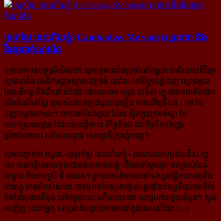
ស្រុកខ្មែរ នេះហើយខ្ញុំ (Cambodge, Me voici)៖ រូបភាព និង
វីដេអូជាចំណងដៃ
ក្រោយការឧបត្ថម្ភពីសំណាក់ ស្ថានទូតបារាំងប្រចាំនៅកម្ពុជា ជាពិសេសពីវិទ្យា
ស្ថានបារាំង (អតីតមជ្ឈមណ្ឌលវប្បធម៌ បារាំង) នៅទីក្រុងភ្នំពេញ ល្ខោនមួយ
ដែលនិពន្ធ និងដឹកនាំសំដែង ដោយលោក ហ្សង់ បាទីស ហ្វូ ជាជនជាតិបារាំង
ដើមកំណើតខ្មែរ បានសំរេចចេញជារូបរាងឡើង កាលពីថ្ងៃទី០៨ - ០៩ ខែ
កញ្ញាកន្លងមកនេះ។ ជាការសំដែងមួយ ដែល ស្ថិតក្នុងក្រមខ័ណ្ឌ នៃ
មហោស្រពល្ខោន ដែលបានធ្វើកាល ពីថ្ងៃទី០៨ ដល់ថ្ងៃទី១៥កញ្ញា
ឆ្នាំ២០១២នេះ នៅរោងល្ខោន ចេនឡាទីក្រុងភ្នំពេញ។
សូមបញ្ជាក់ថា ល្ខោន «ស្រុកខ្មែរ នេះហើយខ្ញុំ» របស់លោកហ្សង់បាទីស ហ្វូ
នេះ មានកត្តិយសទទួលបានតារាភាពយន្ដ ជើងចាស់មួយរូប មករួមសំដែង
ជាមួយ គឺលោកស្រី ឌី សាវេត។ អ្នកយកពត៌មានរបស់ទស្សនវដ្ដីមនោរម្យព័ង
អាំងហ្វូ មានភ័ពសំណាង បានចុះទៅទស្សនាផ្ទាល់ នូវផ្ទាំងទស្សនីយភាពដ៏កំរ
មិនដែលមានពីមុន នៅកម្ពុជានេះ ហើយបានថត យករូបភាពមួយចំនួន។ សូម
អញ្ជើញ លោកអ្នក ទស្សនាកំរងរូបភាពថតនៅក្នុងពេលសំដែង [...]