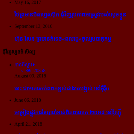
May 16, 2017
ថៃ​ព្រមាន​បិត​ហ្វេសប៊ុក ជុំ​វិញ​រូបភាព​អាស្រូវ​របស់​ស្ដេច​ខ្លួន
September 13, 2016
ហ៊ុន សែន ព្រមាន​កំទេច​«ពលរដ្ឋ»​ចូលរួម​បាតុកម្ម
ជុំវិញវប្បធម៌ សិល្បៈ
អានពិស្ដារ
20858
August 09, 2018
នេះ ជា​អាគារ​កប់​ពពក​ខ្ពស់​ជាង​គេ​បង្អស់ នៅ​អ៊ឺរ៉ុប
June 06, 2018
ចម្រៀង​ផ្លូវការ​នៃ​បាល់ទាត់​ពិភពលោក ២០១៨ នៅ​រ៉ូស្ស៊ី
April 21, 2018