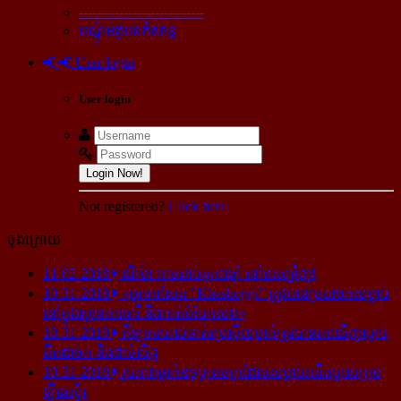
----------------------------
បណ្ដុំអត្ថបទកំសាន្ដ
User login
User login
Login Now!
Not registered?
Click here.
ចុងក្រោយ
11-02-2018
ណីម៉ា អាច​ជាប់​គុក​៦ឆ្នាំ នៅ​អេស្ប៉ាញ!
10-31-2018
«អ្នក​កាសែត "Khashoggi" ត្រូវ​បាន​ច្របាច់ក​សម្លាប់​
នៅ​ក្នុង​ស្ថាន​ភារធារី និង​កាត់​បំបែក​សព»
10-31-2018
កីឡាករ​បាល់ទាត់​ប្រេស៊ីល​ម្នាក់​ត្រូវ​បាន​រក​ឃើញ​ស្លាប់​
ជិត​ដាច់ក និង​ដាច់​លិង្គ
10-31-2018
រូបភាព​ធ្លាក់​ឧទ្ធម្ភាគចក្រ​ដែល​សម្លាប់​អតីត​ម្ចាស់​ក្រុម​
ឡីឆេស្ទ័រ