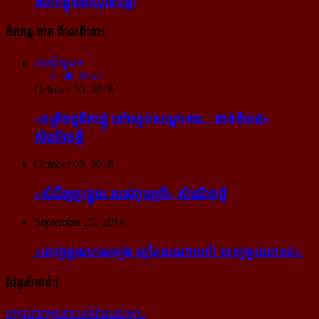
លោក​ក្នុង​អាយុ​៧១ឆ្នាំ
កំសាន្ដ តារា ពីនេះពីនោះ
អានពិស្ដារ
9542
October 20, 2018
«រាត្រីចន្ទទឹកឃ្មុំ នៅបន្ទប់សណ្ឋាគារ... ជាន់ទី៣៥»
សំណើចខ្លី
October 09, 2018
«សំដី​ឲ្យ​ប្រផ្នូល របស់​កូនស្រី» សំណើចខ្លី
September 25, 2018
«ចេញ​មួយ​កេស​ហ្មង ឲ្យ​តែ​នរណា​ហៅ! ចេញ​មួយ​កេស!»
ដៃគូសំខាន់ៗ
រក​​ប្រាក់​​ជា​​មួយ​​គេហទំព័រ​​របស់​​អ្នក?
-