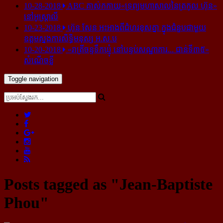
10-28-2018
ABC គាស់​កកាយ​«ទ្រព្យមហាសាល​នៃ​ត្រកូល ហ៊ុន»​
នៅ​អូស្ត្រាលី
10-23-2018
ហ៊ុន សែន អះអាង​ពី​ជំហរ​ខុស​គ្នា ក្នុង​ជំនួប​ជាមួយ​
ឧត្តម​ស្នងការ​សិទ្ធិ​មនុស្ស អ.ស.ប
10-20-2018
«រាត្រីចន្ទទឹកឃ្មុំ នៅបន្ទប់សណ្ឋាគារ... ជាន់ទី៣៥»
សំណើចខ្លី
Toggle navigation
Posts tagged as "Jean-Baptiste
Phou"