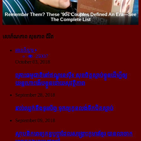
សោភ័ណភាព សុខភាព ជីវិត
អានពិស្ដារ
26007
October 03, 2018
គ្រោះធម្មជាតិនៅឥណ្ឌូនេស៊ី៖ សុខចិត្ត​ស្លាប់​ខ្លួន​ដើម្បី​ឲ្យ​
យន្ដហោះ​ងើប​ខ្លួន​ដោយ​សុវត្ថិភាព
September 28, 2018
រវល់​ឈ្លក់​នឹង​ទូរស័ព្ទ ទុក​ឲ្យ​កូន​លង់​ទឹក​ជិត​ស្លាប់
September 09, 2018
ស្ថាបនិក​ពេទ្យ​គន្ធបុប្ផា​ដែល​សង្គ្រោះ​កុមារ​ខ្មែរ​ បាន​លាចាក​