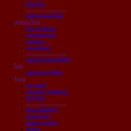
វិទ្យាសាស្ត្រ
----------------------------
បណ្ដុំអត្ថបទបច្ចេកវិទ្យា
ស្រាវជ្រាវ-វិភាគ
វិភាគ អត្ថាធិប្បាយ
ស្រាវជ្រាវ ឯកសារ
បទសម្ភាស
បទយកការណ៍
----------------------------
បណ្ដុំអត្ថបទស្រាវជ្រាវវិភាគ
វីដេអូ
បណ្ដុំអត្ថបទមានវីដេអូ
កំសាន្ដ
តារា ជនល្បី
ទេសចរណ៍ ការផ្សងព្រេង
ពីនេះពីនោះ
----------------------------
ជ័យគ្រតធ្វើព័ត៌មាន
ប្រលោមលោក
កំណាព្យ កម្រងកែវ
សំណើច