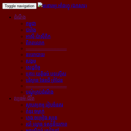
Toggle navigation
ដំណឹង
កម្ពុជា
បារាំង
អាស៊ី-ប៉ាស៊ីភិក
ពិភពលោក
----------------------------
នយោបាយ
សង្គម
សេដ្ឋកិច្ច
គ្រោះ យុត្តិធម៌ បទល្មើស
បរិស្ថាន ផែនដី ព្រំដែន
----------------------------
បណ្ដុំគ្រប់ដំណឹង
វប្បធម៌-ជីវិត
ស្ថាបត្យកម្ម រៀបចំនគរ
គំនូរ ចម្លាក់
ភ្លេង ចម្រៀង ស្មូត្រ
របាំ ល្ខោន ទស្សនីយភាព
អក្សសិល្ប៍ សៀវភៅ