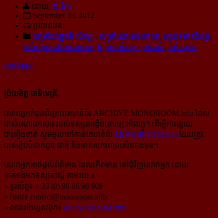
ដោយ:
ដ. កែវ
September 19, 2012
ប្រធានបទ:
សម្រាំងវប្ប​ធម៌​ សិល្បៈ
,
សម្រាំងជាខេមរភាសា
,
អត្ថបទមានវីដេអូ
,
គ្រប់អត្ថបទជាខេមរភាសា
,
វប្បធម៌ សិល្បៈ ប្រពៃណី
,
របាំ ល្ខោន
អានពិស្ដារ
ប្រិយមិត្ត ជាទីមេត្រី,
លោកអ្នកកំពុងពិគ្រោះគេហទំព័រ ARCHIVE.MONOROOM.info ដែល
ជាសំណៅឯកសារ របស់ទស្សនាវដ្ដីមនោរម្យ.អាំងហ្វូ។ ដើម្បីការផ្សាយ
ជាទៀងទាត់ សូមចូលទៅកាន់​គេហទំព័រ
MONOROOM.info
ដែលត្រូវ
បានរៀបចំដាក់ជូន ជាថ្មី និងមានសភាពប្រសើរជាងមុន។
លោកអ្នកអាចផ្ដល់ព័ត៌មាន ដែលកើតមាន នៅជុំវិញលោកអ្នក ដោយ
ទាក់ទងមកទស្សនាវដ្ដី តាមរយៈ៖
» ទូរស័ព្ទ៖ + 33 (0) 98 06 98 909
» មែល៖
contact@monoroom.info
» សារលើហ្វេសប៊ុក៖
MONOROOM.info