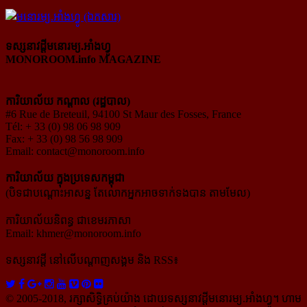
ទស្សនាវដ្ដីមនោរម្យ.អាំងហ្វូ
MONOROOM.info MAGAZINE
ការិយាល័យ កណ្ដាល (រដ្ឋបាល)
#6 Rue de Breteuil, 94100 St Maur des Fosses, France
Tél: + 33 (0) 98 06 98 909
Fax: + 33 (0) 98 56 98 909
Email:
contact@monoroom.info
ការិយាល័យ ក្នុង​ប្រទេស​កម្ពុជា
(បិទជាបណ្ដោះអាសន្ន តែលោកអ្នកអាចទាក់ទងបាន តាមមែល)
ការិយាល័យនិពន្ធ ជាខេមរភាសា
Email:
khmer@monoroom.info
ទស្សនាវដ្ដី​ នៅលើបណ្ដាញសង្គម និង RSS៖
© 2005-2018, រក្សាសិទ្ធិគ្រប់យ៉ាង ដោយទស្សនាវដ្ដី​មនោរម្យ.អាំងហ្វូ។ ហាម​