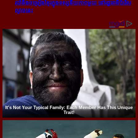
របាំ​និង​ចម្រៀង​ខ្មែរ​ក្នុង​ទស្សនីយភាព​មួយ នៅ​រដ្ឋធានី​ប៉ារីស​
ល្ងាច​នេះ