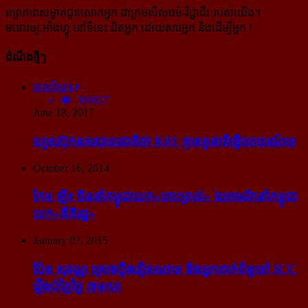
រក្សាភាពសម្ងាត់ជូនលោកអ្នក ជាក្រមសីលធម៌-​វិជ្ជាជីវៈ​របស់យើង។
មនោរម្យ.អាំងហ្វូ នៅទីនេះ ជិតអ្នក ដោយសារអ្នក និងដើម្បីអ្នក !
ដំណឹងថ្មីៗ
អានពិស្ដារ
300827
June 18, 2017
ហ្វេសប៊ុក​នគរបាល​ជាតិ​ថា K01 គ្មាន​តួនាទី​ធ្វើ​ចរាចរណ៍​ទេ
October 16, 2014
កែម ឡី៖ ចិន​នាំ​កម្ពុជា​យក​«កោះ​ត្រល់» ឯ​អាមេរិក​នាំ​កម្ពុជា​
យក​«នីតិរដ្ឋ»
January 07, 2015
ប៉ែន សុវណ្ណ គ្រោង​ប្តឹង​វៀតណាម និង​អ្នក​ពាក់​ព័ន្ធ​ទៅ ICC
រឿង​បំភ្លៃ​ថ្ងៃ ៧​មករា