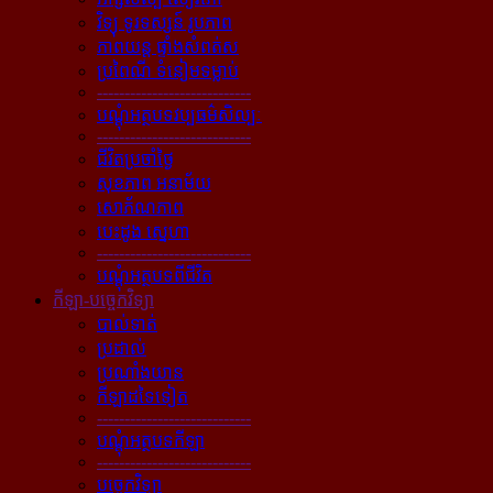
វិទ្យុ ទូរទស្សន៍ រូបភាព
ភាពយន្ដ ផ្ទាំងសំពត់ស
ប្រពៃណី ទំនៀមទម្លាប់
----------------------------
បណ្ដុំអត្ថបទវប្បធម៌សិល្បៈ
----------------------------
ជីវិតប្រចាំថ្ងៃ
សុខភាព អនាម័យ
សោភ័ណភាព
បេះដូង ស្នេហា
----------------------------
បណ្ដុំអត្ថបទពីជីវិត
កីឡា-បច្ចេកវិទ្យា
បាល់ទាត់
ប្រដាល់
ប្រណាំងយាន
កីឡាដទៃទៀត
----------------------------
បណ្ដុំអត្ថបទកីឡា
----------------------------
បច្ចេកវិទ្យា