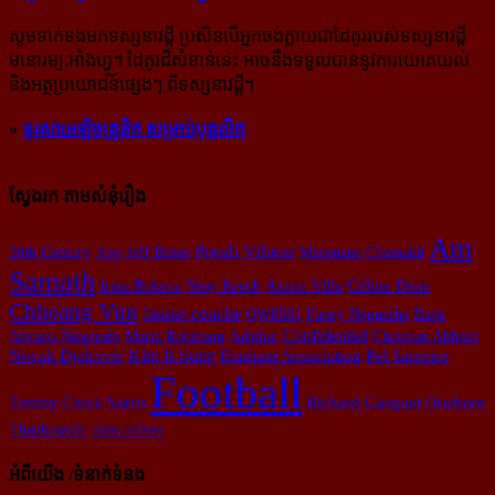
សូម​ទាក់ទង​មក​ទស្សនាវដ្ដី ប្រសិន​បើ​អ្នក​ចង់​ក្លាយ​ជា​ដៃគូរ​របស់​ទស្សនាវដ្ដី​
មនោរម្យ.អាំងហ្វូ។ ដៃ​គូរ​ដ៏​សំខាន់​នេះ អាច​នឹង​ទទួល​បាន​នូវ​ការ​យោគយល់
និង​អត្ថ​ប្រយោជន៍​ផ្សេងៗ ពីទស្សនាវដ្ដី។
»
ទូរសាអេឡិចត្រូនិក សម្រាប់បុគ្គលិក
ស្វែងរក តាមសំនុំរឿង
Am
Preah Vihear
20th Century
App
Jeff Bezos
Marouane Chamakh
Samath
Irina Bokova
Neay Kroch
Aston Villa
Céline Dion
Chheang Vun
fausse-couche
QW8501
Fanny Neguesha
Bank
Confidentiel
Alvaro Negredo
Maria Robinson
Adidas
Christian Abbiati
Novak Djokovic
Kim Il-Sung
Etudiant Association
Pol Saroeun
Football
Tommy
Chuck Norris
Richard Gasquet
Orachorn
Thephasadin
miss univer
អំពីយើង /ទំនាក់ទំនង