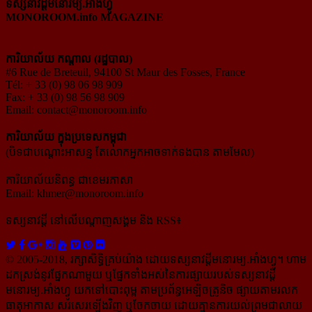
ទស្សនាវដ្ដីមនោរម្យ.អាំងហ្វូ
MONOROOM.info MAGAZINE
ការិយាល័យ កណ្ដាល (រដ្ឋបាល)
#6 Rue de Breteuil, 94100 St Maur des Fosses, France
Tél: + 33 (0) 98 06 98 909
Fax: + 33 (0) 98 56 98 909
Email:
contact@monoroom.info
ការិយាល័យ ក្នុង​ប្រទេស​កម្ពុជា
(បិទជាបណ្ដោះអាសន្ន តែលោកអ្នកអាចទាក់ទងបាន តាមមែល)
ការិយាល័យនិពន្ធ ជាខេមរភាសា
Email:
khmer@monoroom.info
ទស្សនាវដ្ដី​ នៅលើបណ្ដាញសង្គម និង RSS៖
© 2005-2018, រក្សាសិទ្ធិគ្រប់យ៉ាង ដោយទស្សនាវដ្ដី​មនោរម្យ.អាំងហ្វូ។ ហាម​
ដក​ស្រង់​នូវ​ផ្នែក​ណា​មួយ​ ឬ​ផ្នែក​ទាំង​អស់​នៃ​ការ​ផ្សាយ​របស់​ទស្សនាវដ្ដី​​
មនោរម្យ.អាំងហ្វូ យក​ទៅ​​បោះពុម្ព តាម​ប្រព័ន្ធ​អេឡិច​ត្រូនិច ផ្សាយ​តាម​រលក​
ធាតុអាកាស សរសេរ​ឡើង​វិញ ឬ​ចែក​ចាយ​ ដោយ​គ្មាន​ការ​យល់ព្រមជា​លាយ​