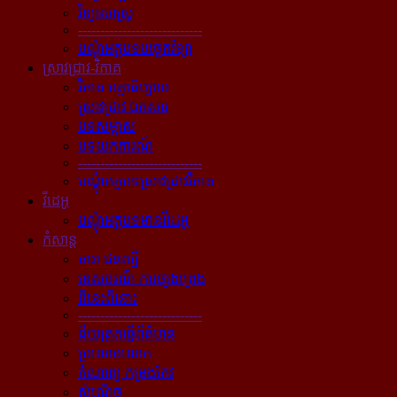
វិទ្យាសាស្ត្រ
----------------------------
បណ្ដុំអត្ថបទបច្ចេកវិទ្យា
ស្រាវជ្រាវ-វិភាគ
វិភាគ អត្ថាធិប្បាយ
ស្រាវជ្រាវ ឯកសារ
បទសម្ភាស
បទយកការណ៍
----------------------------
បណ្ដុំអត្ថបទស្រាវជ្រាវវិភាគ
វីដេអូ
បណ្ដុំអត្ថបទមានវីដេអូ
កំសាន្ដ
តារា ជនល្បី
ទេសចរណ៍ ការផ្សងព្រេង
ពីនេះពីនោះ
----------------------------
ជ័យគ្រតធ្វើព័ត៌មាន
ប្រលោមលោក
កំណាព្យ កម្រងកែវ
សំណើច