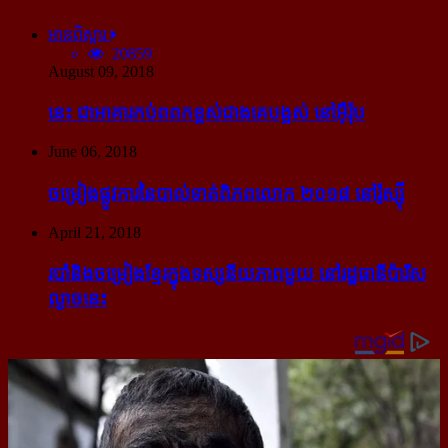
អានពិស្ដារ
20859
August 09, 2018
នេះ ជា​អាគារ​កប់​ពពក​ខ្ពស់​ជាង​គេ​បង្អស់ នៅ​អ៊ឺរ៉ុប
June 06, 2018
ចម្រៀង​ផ្លូវការ​នៃ​បាល់ទាត់​ពិភពលោក ២០១៨ នៅ​រ៉ូស្ស៊ី
April 21, 2018
របាំ​និង​ចម្រៀង​ខ្មែរ​ក្នុង​ទស្សនីយភាព​មួយ នៅ​រដ្ឋធានី​ប៉ារីស​
ល្ងាច​នេះ