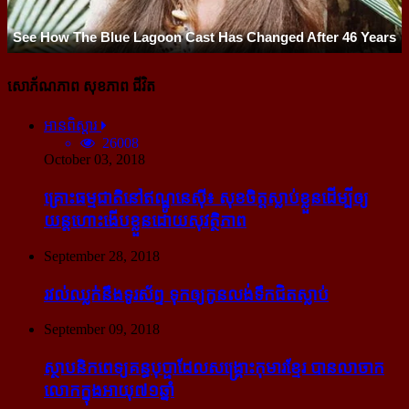
សោភ័ណភាព សុខភាព ជីវិត
អានពិស្ដារ
26008
October 03, 2018
គ្រោះធម្មជាតិនៅឥណ្ឌូនេស៊ី៖ សុខចិត្ត​ស្លាប់​ខ្លួន​ដើម្បី​ឲ្យ​
យន្ដហោះ​ងើប​ខ្លួន​ដោយ​សុវត្ថិភាព
September 28, 2018
រវល់​ឈ្លក់​នឹង​ទូរស័ព្ទ ទុក​ឲ្យ​កូន​លង់​ទឹក​ជិត​ស្លាប់
September 09, 2018
ស្ថាបនិក​ពេទ្យ​គន្ធបុប្ផា​ដែល​សង្គ្រោះ​កុមារ​ខ្មែរ​ បាន​លាចាក​
លោក​ក្នុង​អាយុ​៧១ឆ្នាំ