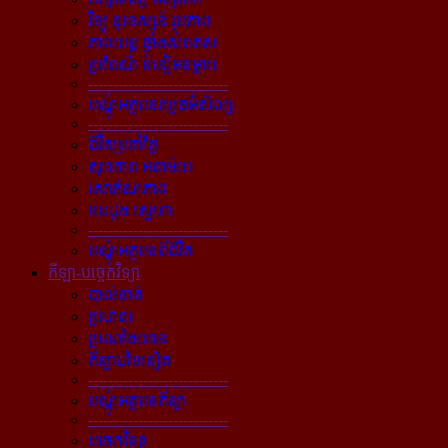
វិទ្យុ ទូរទស្សន៍ រូបភាព
ភាពយន្ដ ផ្ទាំងសំពត់ស
ប្រពៃណី ទំនៀមទម្លាប់
----------------------------
បណ្ដុំអត្ថបទវប្បធម៌សិល្បៈ
----------------------------
ជីវិតប្រចាំថ្ងៃ
សុខភាព អនាម័យ
សោភ័ណភាព
បេះដូង ស្នេហា
----------------------------
បណ្ដុំអត្ថបទពីជីវិត
កីឡា-បច្ចេកវិទ្យា
បាល់ទាត់
ប្រដាល់
ប្រណាំងយាន
កីឡាដទៃទៀត
----------------------------
បណ្ដុំអត្ថបទកីឡា
----------------------------
បច្ចេកវិទ្យា