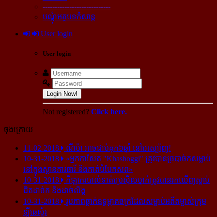
----------------------------
បណ្ដុំអត្ថបទកំសាន្ដ
User login
User login
Login Now!
Not registered?
Click here.
ចុងក្រោយ
11-02-2018
ណីម៉ា អាច​ជាប់​គុក​៦ឆ្នាំ នៅ​អេស្ប៉ាញ!
10-31-2018
«អ្នក​កាសែត "Khashoggi" ត្រូវ​បាន​ច្របាច់ក​សម្លាប់​
នៅ​ក្នុង​ស្ថាន​ភារធារី និង​កាត់​បំបែក​សព»
10-31-2018
កីឡាករ​បាល់ទាត់​ប្រេស៊ីល​ម្នាក់​ត្រូវ​បាន​រក​ឃើញ​ស្លាប់​
ជិត​ដាច់ក និង​ដាច់​លិង្គ
10-31-2018
រូបភាព​ធ្លាក់​ឧទ្ធម្ភាគចក្រ​ដែល​សម្លាប់​អតីត​ម្ចាស់​ក្រុម​
ឡីឆេស្ទ័រ