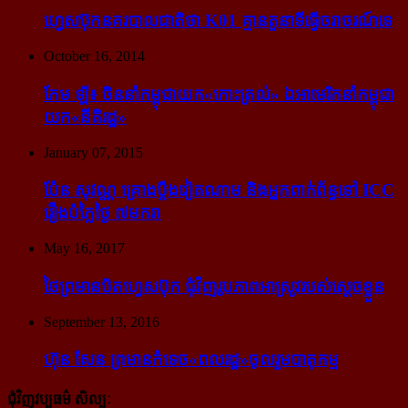
ហ្វេសប៊ុក​នគរបាល​ជាតិ​ថា K01 គ្មាន​តួនាទី​ធ្វើ​ចរាចរណ៍​ទេ
October 16, 2014
កែម ឡី៖ ចិន​នាំ​កម្ពុជា​យក​«កោះ​ត្រល់» ឯ​អាមេរិក​នាំ​កម្ពុជា​
យក​«នីតិរដ្ឋ»
January 07, 2015
ប៉ែន សុវណ្ណ គ្រោង​ប្តឹង​វៀតណាម និង​អ្នក​ពាក់​ព័ន្ធ​ទៅ ICC
រឿង​បំភ្លៃ​ថ្ងៃ ៧​មករា
May 16, 2017
ថៃ​ព្រមាន​បិត​ហ្វេសប៊ុក ជុំ​វិញ​រូបភាព​អាស្រូវ​របស់​ស្ដេច​ខ្លួន
September 13, 2016
ហ៊ុន សែន ព្រមាន​កំទេច​«ពលរដ្ឋ»​ចូលរួម​បាតុកម្ម
ជុំវិញវប្បធម៌ សិល្បៈ