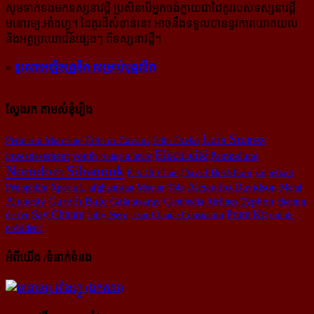
សូម​ទាក់ទង​មក​ទស្សនាវដ្ដី ប្រសិន​បើ​អ្នក​ចង់​ក្លាយ​ជា​ដៃគូរ​របស់​ទស្សនាវដ្ដី​
មនោរម្យ.អាំងហ្វូ។ ដៃ​គូរ​ដ៏​សំខាន់​នេះ អាច​នឹង​ទទួល​បាន​នូវ​ការ​យោគយល់
និង​អត្ថ​ប្រយោជន៍​ផ្សេងៗ ពីទស្សនាវដ្ដី។
»
ទូរសាអេឡិចត្រូនិក សម្រាប់បុគ្គលិក
ស្វែងរក តាមសំនុំរឿង
Luis Suarez
Permario Morosino
Edison Cavani
Edin Dzeko
Electricité
youth
investissement
rouge a levre
Pampelune
Norodom Sihanouk
David Beckham
Pak Ui-Chun
stupéfiant
Alejandro Davidson
Pédophilie
Xperia L
afghanistan
Moeun Tola
Metal
Amnesty
Gareth Bale
Galatasaray
Cambodia Airlines
Typhon
chemin
Say Chhum
Prum Kit
de fer
Jolly Nero
Jean-Claude Constantin
omni-
président
អំពីយើង /ទំនាក់ទំនង