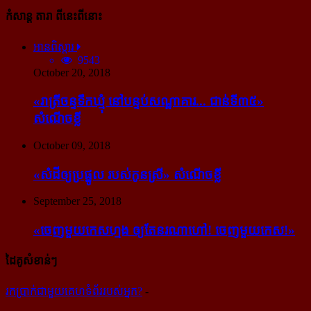
កំសាន្ដ តារា ពីនេះពីនោះ
អានពិស្ដារ
9543
October 20, 2018
«រាត្រីចន្ទទឹកឃ្មុំ នៅបន្ទប់សណ្ឋាគារ... ជាន់ទី៣៥»
សំណើចខ្លី
October 09, 2018
«សំដី​ឲ្យ​ប្រផ្នូល របស់​កូនស្រី» សំណើចខ្លី
September 25, 2018
«ចេញ​មួយ​កេស​ហ្មង ឲ្យ​តែ​នរណា​ហៅ! ចេញ​មួយ​កេស!»
ដៃគូសំខាន់ៗ
រក​​ប្រាក់​​ជា​​មួយ​​គេហទំព័រ​​របស់​​អ្នក?
-