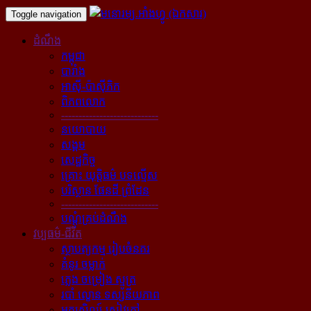
Toggle navigation
ដំណឹង
កម្ពុជា
បារាំង
អាស៊ី-ប៉ាស៊ីភិក
ពិភពលោក
----------------------------
នយោបាយ
សង្គម
សេដ្ឋកិច្ច
គ្រោះ យុត្តិធម៌ បទល្មើស
បរិស្ថាន ផែនដី ព្រំដែន
----------------------------
បណ្ដុំគ្រប់ដំណឹង
វប្បធម៌-ជីវិត
ស្ថាបត្យកម្ម រៀបចំនគរ
គំនូរ ចម្លាក់
ភ្លេង ចម្រៀង ស្មូត្រ
របាំ ល្ខោន ទស្សនីយភាព
អក្សសិល្ប៍ សៀវភៅ