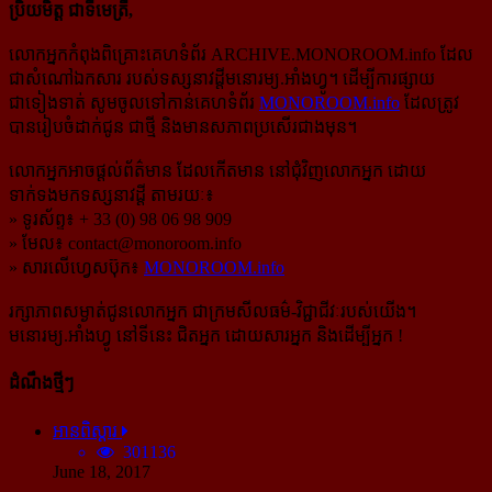
ប្រិយមិត្ត ជាទីមេត្រី,
លោកអ្នកកំពុងពិគ្រោះគេហទំព័រ ARCHIVE.MONOROOM.info ដែល
ជាសំណៅឯកសារ របស់ទស្សនាវដ្ដីមនោរម្យ.អាំងហ្វូ។ ដើម្បីការផ្សាយ
ជាទៀងទាត់ សូមចូលទៅកាន់​គេហទំព័រ
MONOROOM.info
ដែលត្រូវ
បានរៀបចំដាក់ជូន ជាថ្មី និងមានសភាពប្រសើរជាងមុន។
លោកអ្នកអាចផ្ដល់ព័ត៌មាន ដែលកើតមាន នៅជុំវិញលោកអ្នក ដោយ
ទាក់ទងមកទស្សនាវដ្ដី តាមរយៈ៖
» ទូរស័ព្ទ៖ + 33 (0) 98 06 98 909
» មែល៖
contact@monoroom.info
» សារលើហ្វេសប៊ុក៖
MONOROOM.info
រក្សាភាពសម្ងាត់ជូនលោកអ្នក ជាក្រមសីលធម៌-​វិជ្ជាជីវៈ​របស់យើង។
មនោរម្យ.អាំងហ្វូ នៅទីនេះ ជិតអ្នក ដោយសារអ្នក និងដើម្បីអ្នក !
ដំណឹងថ្មីៗ
អានពិស្ដារ
301136
June 18, 2017