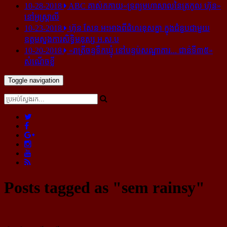
10-28-2018
ABC គាស់​កកាយ​«ទ្រព្យមហាសាល​នៃ​ត្រកូល ហ៊ុន»​
នៅ​អូស្ត្រាលី
10-23-2018
ហ៊ុន សែន អះអាង​ពី​ជំហរ​ខុស​គ្នា ក្នុង​ជំនួប​ជាមួយ​
ឧត្តម​ស្នងការ​សិទ្ធិ​មនុស្ស អ.ស.ប
10-20-2018
«រាត្រីចន្ទទឹកឃ្មុំ នៅបន្ទប់សណ្ឋាគារ... ជាន់ទី៣៥»
សំណើចខ្លី
Toggle navigation
Posts tagged as "sem rainsy"