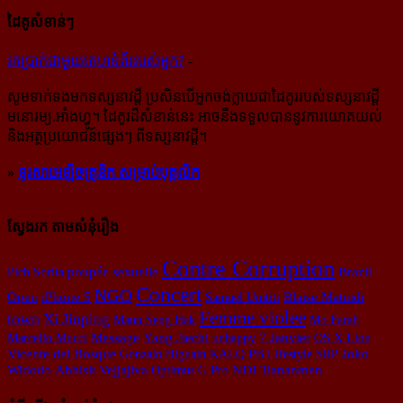
ដៃគូសំខាន់ៗ
រក​​ប្រាក់​​ជា​​មួយ​​គេហទំព័រ​​របស់​​អ្នក?
-
សូម​ទាក់ទង​មក​ទស្សនាវដ្ដី ប្រសិន​បើ​អ្នក​ចង់​ក្លាយ​ជា​ដៃគូរ​របស់​ទស្សនាវដ្ដី​
មនោរម្យ.អាំងហ្វូ។ ដៃ​គូរ​ដ៏​សំខាន់​នេះ អាច​នឹង​ទទួល​បាន​នូវ​ការ​យោគយល់
និង​អត្ថ​ប្រយោជន៍​ផ្សេងៗ ពីទស្សនាវដ្ដី។
»
ទូរសាអេឡិចត្រូនិក សម្រាប់បុគ្គលិក
ស្វែងរក តាមសំនុំរឿង
Contre Corruption
Pich Sorita
poupée sexuelle
Brazil
Concert
NGO
Open
iPhone 5
Samuel Umtiti
Blaise Matuidi
Femme violee
town
Xi Jinping
Mann Seng Hak
Mo Farah
Marcello Mucci
Message
Yang Jiechi
unhappy
7 Janvier
OS X Lion
Vicente del Bosque
Gonzalo Higuain
KALQ
PB Lifestyle
SRP
Joko
NDI
Widodo
Abhisit Vejjajiva
Optimus G Pro
Tiananmen