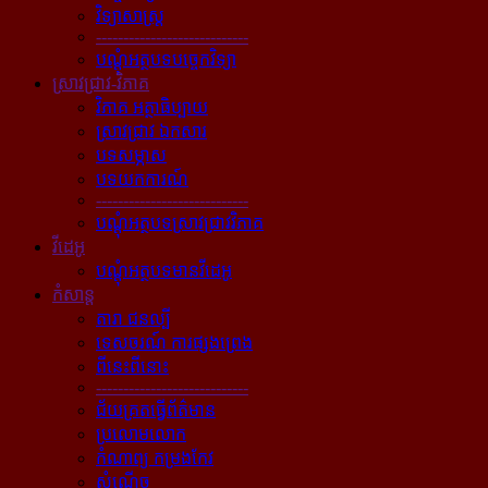
វិទ្យាសាស្ត្រ
----------------------------
បណ្ដុំអត្ថបទបច្ចេកវិទ្យា
ស្រាវជ្រាវ-វិភាគ
វិភាគ អត្ថាធិប្បាយ
ស្រាវជ្រាវ ឯកសារ
បទសម្ភាស
បទយកការណ៍
----------------------------
បណ្ដុំអត្ថបទស្រាវជ្រាវវិភាគ
វីដេអូ
បណ្ដុំអត្ថបទមានវីដេអូ
កំសាន្ដ
តារា ជនល្បី
ទេសចរណ៍ ការផ្សងព្រេង
ពីនេះពីនោះ
----------------------------
ជ័យគ្រតធ្វើព័ត៌មាន
ប្រលោមលោក
កំណាព្យ កម្រងកែវ
សំណើច