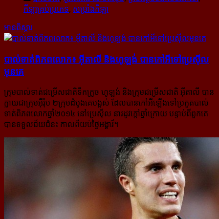
កីឡាគ្រប់ប្រភេទ
,
សម្រាំងកីឡា
អានពិស្ដារ
បាល់ទាត់​ពិភពលោក៖ អ៊ីតាលី និង​ហូឡង់ បាន​កៅអី​ទៅ​ប្រេស៊ីល​
មុន​គេ
ក្រុមបាល់ទាត់ជម្រើសជាតិទឹកក្រូច ហូឡង់ និងក្រុមជម្រើសជាតិ អ៊ីតាលី បាន
ក្លាយជាក្រុមអ៊ឺរ៉ុប ២ក្រុមដំបូងគេបង្អស់ ដែលបានកៅអីឡើងទៅប្រកួតបាល់
ទាត់ពិភពលោកឆ្នាំ២០១៤ នៅប្រេស៊ីល នារដូវក្តៅឆ្នាំក្រោយ បន្ទាប់ពីពួក​គេ​
បាន​ទទួលជ័យជំនះ កាលពីយប់ថ្ងៃអង្គារ៏។