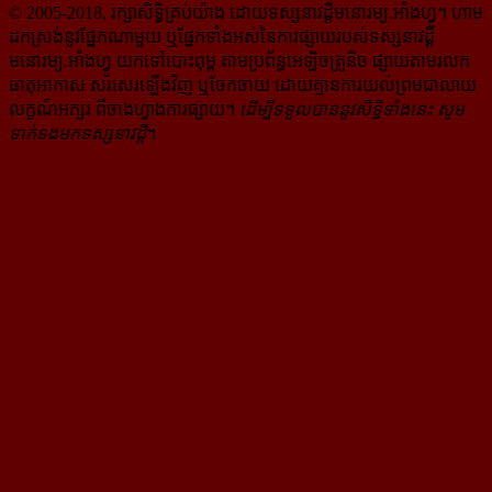
© 2005-2018, រក្សាសិទ្ធិគ្រប់យ៉ាង ដោយទស្សនាវដ្ដី​មនោរម្យ.អាំងហ្វូ។ ហាម​
ដក​ស្រង់​នូវ​ផ្នែក​ណា​មួយ​ ឬ​ផ្នែក​ទាំង​អស់​នៃ​ការ​ផ្សាយ​របស់​ទស្សនាវដ្ដី​​
មនោរម្យ.អាំងហ្វូ យក​ទៅ​​បោះពុម្ព តាម​ប្រព័ន្ធ​អេឡិច​ត្រូនិច ផ្សាយ​តាម​រលក​
ធាតុអាកាស សរសេរ​ឡើង​វិញ ឬ​ចែក​ចាយ​ ដោយ​គ្មាន​ការ​យល់ព្រមជា​លាយ​
លក្ខណ៍​អក្សរ​ ពី​ចាងហ្វាង​ការ​ផ្សាយ​។
ដើម្បី​ទទួល​បាននូវសិទ្ធិ​ទាំងនេះ សូម​
ទាក់​ទង​មក​ទស្សនាវដ្ដី
។