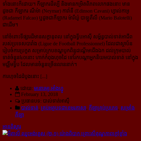
ទាំងនោះក៏ដោយ។ កីឡាករដ៏ល្បី និងមានកម្រិតពិភពលោកផងនោះ មាន
ដូចជា កីឡាករ ណីម៉ា (Neymar) កាវ៉ានី (Edinson Cavani) ហ្វាល់កាអូ
(Radamel Falcao) ឬដូចជាកីឡាករ ម៉ារីយ៉ូ បាឡូតឺលី (Mario Balotelli)
ជាដើម។
នៅចំពោះទីផ្សារដ៏មានសក្ដានុពល នៅក្នុងទ្វីបអាស៊ី សម្ព័ន្ធបាល់ទាត់អាជីព
របស់ប្រទេសបារាំង (Ligue de Football Professionnel) ដែលជាស្ថាប័ន
រៀបចំការប្រកួត សម្រាប់ក្របខណ្ឌបូកពិន្ទុដណ្ដើមជើងឯក ដល់ក្រុមបាល់
ទាត់ចំនួន៤០នោះ ហាក់កំពុងហុចដៃ ទៅរកបណ្ដាអ្នកនិយមបាល់ទាត់ នៅក្នុង
មជ្ឈឹមទ្វីប ដែលមានចំនួនច្រើនលាននាក់។
ការហុចដៃដំបូងនោះ [...]
ដោយ:
មនោរម្យ.អាំងហ្វូ
February 13, 2018
ប្រធានបទ: បាល់ទាត់អាស៊ី
បាល់ទាត់
,
គ្រប់អត្ថបទជាខេមរភាសា
,
កីឡាគ្រប់ប្រភេទ
,
សម្រាំង
កីឡា
អានពិស្ដារ