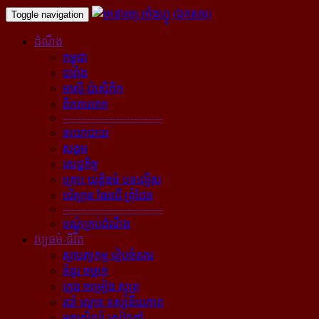
Toggle navigation
ដំណឹង
កម្ពុជា
បារាំង
អាស៊ី-ប៉ាស៊ីភិក
ពិភពលោក
----------------------------
នយោបាយ
សង្គម
សេដ្ឋកិច្ច
គ្រោះ យុត្តិធម៌ បទល្មើស
បរិស្ថាន ផែនដី ព្រំដែន
----------------------------
បណ្ដុំគ្រប់ដំណឹង
វប្បធម៌-ជីវិត
ស្ថាបត្យកម្ម រៀបចំនគរ
គំនូរ ចម្លាក់
ភ្លេង ចម្រៀង ស្មូត្រ
របាំ ល្ខោន ទស្សនីយភាព
អក្សសិល្ប៍ សៀវភៅ