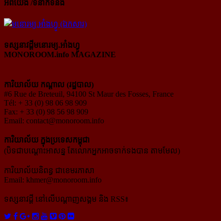
អំពីយើង /ទំនាក់ទំនង
ទស្សនាវដ្ដីមនោរម្យ.អាំងហ្វូ
MONOROOM.info MAGAZINE
ការិយាល័យ កណ្ដាល (រដ្ឋបាល)
#6 Rue de Breteuil, 94100 St Maur des Fosses, France
Tél: + 33 (0) 98 06 98 909
Fax: + 33 (0) 98 56 98 909
Email:
contact@monoroom.info
ការិយាល័យ ក្នុង​ប្រទេស​កម្ពុជា
(បិទជាបណ្ដោះអាសន្ន តែលោកអ្នកអាចទាក់ទងបាន តាមមែល)
ការិយាល័យនិពន្ធ ជាខេមរភាសា
Email:
khmer@monoroom.info
ទស្សនាវដ្ដី​ នៅលើបណ្ដាញសង្គម និង RSS៖