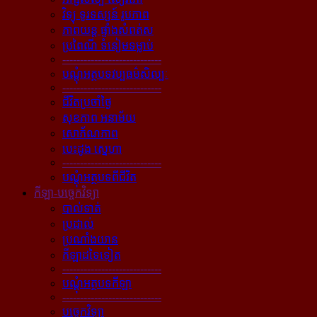
វិទ្យុ ទូរទស្សន៍ រូបភាព
ភាពយន្ដ ផ្ទាំងសំពត់ស
ប្រពៃណី ទំនៀមទម្លាប់
----------------------------
បណ្ដុំអត្ថបទវប្បធម៌សិល្បៈ
----------------------------
ជីវិតប្រចាំថ្ងៃ
សុខភាព អនាម័យ
សោភ័ណភាព
បេះដូង ស្នេហា
----------------------------
បណ្ដុំអត្ថបទពីជីវិត
កីឡា-បច្ចេកវិទ្យា
បាល់ទាត់
ប្រដាល់
ប្រណាំងយាន
កីឡាដទៃទៀត
----------------------------
បណ្ដុំអត្ថបទកីឡា
----------------------------
បច្ចេកវិទ្យា