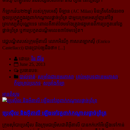
ម៉ារីយ៉ូ បាឡូតេលី និងសង្សារបស់គាត់ នាង ហ្វានី នេហ្គេស្សា។
កីឡាករវ័យ២២ឆ្នាំ របស់ក្រុមអេស៊ី មីឡាន (AC Milan) មិនត្រឹមតែមិនអាច
ចូលប្រកួតក្នុងវគ្គពាក់កណ្តាលផ្តាច់ព្រ័ត្រ ជាមួយក្រុមអេស្ប៉ាញនៅថ្ងៃ
ព្រហស្បតិ៏ប៉ុណ្ណោះទេ ពោលគឺគាត់ថែមទាំងត្រូវអវត្តមានពីការប្រកួតនៅវគ្គ
ផ្តាច់ព្រ័ត្រ ឬការប្រកួតដណ្តើមលេខ៣ថែមទៀត។
វេជ្ជបណ្ឌិតរបស់ក្រុមអ៊ីតាលី លោកអិនរីកូ កាសតេឡាកស៊ី (Enrico
Castellacci) បានប្រាប់ឲ្យដឹងថា៖ [...]
ដោយ:
វិន ជីវ័ន្ត
June 25, 2013
ប្រធានបទ:
បាល់ទាត់
,
សម្រាំងជាខេមរភាសា
,
គ្រប់អត្ថបទជាខេមរភាសា
,
កីឡាគ្រប់ប្រភេទ
,
សម្រាំងកីឡា
អានពិស្ដារ
ប្រេស៊ីល និងអ៊ីតាលី ឡើង​ទៅ​វគ្គ​ពាក់​កណ្តាល​ផ្តាច់​ព្រ័ត្រ
ក្រុមស៊ាំបាប្រេស៊ីល និងក្រុមជម្រើសជាតិអ៊ីតាលី បានកក់កៅអីឡើងទៅកាន់