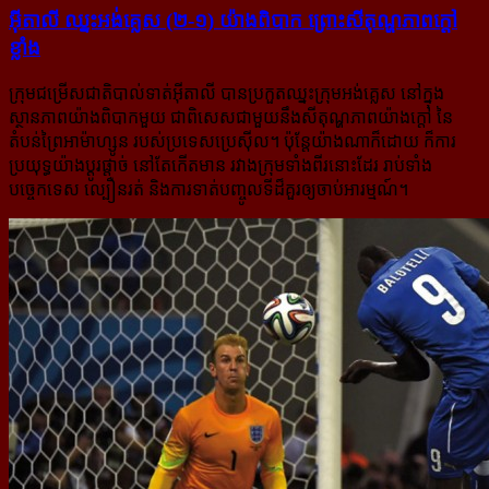
អ៊ីតាលី ឈ្នះ​អង់គ្លេស (២-១) យ៉ាង​ពិបាក ព្រោះ​សីតុណ្ហភាព​ក្ដៅ​
ខ្លាំង
ក្រុមជម្រើសជាតិបាល់ទាត់អ៊ីតាលី បានប្រកួតឈ្នះក្រុមអង់គ្លេស នៅក្នុង
ស្ថានភាពយ៉ាងពិបាកមួយ ជាពិសេសជា​មួយ​នឹង​សីតុណ្ហភាពយ៉ាងក្ដៅ នៃ
តំបន់ព្រៃអាម៉ាហ្សូន របស់ប្រទេសប្រេស៊ីល។ ប៉ុន្តែយ៉ាងណាក៏ដោយ ក៏ការ
ប្រយុទ្ធ​យ៉ាងប្ដូរផ្ដាច់ នៅតែកើតមាន រវាងក្រុមទាំងពីរនោះដែរ រាប់ទាំង
បច្ចេកទេស ល្បឿនរត់ និងការទាត់បញ្ចូលទីដ៏គួរឲ្យ​ចាប់អារម្មណ៍។