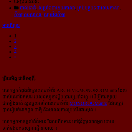
ប្រធានបទ:
បាល់ទាត់
,
សម្រាំងជាខេមរភាសា
,
គ្រប់អត្ថបទជាខេមរភាសា
,
កីឡាគ្រប់ប្រភេទ
,
សម្រាំងកីឡា
អានពិស្ដារ
1
2
3
4
»
ប្រិយមិត្ត ជាទីមេត្រី,
លោកអ្នកកំពុងពិគ្រោះគេហទំព័រ ARCHIVE.MONOROOM.info ដែល
ជាសំណៅឯកសារ របស់ទស្សនាវដ្ដីមនោរម្យ.អាំងហ្វូ។ ដើម្បីការផ្សាយ
ជាទៀងទាត់ សូមចូលទៅកាន់​គេហទំព័រ
MONOROOM.info
ដែលត្រូវ
បានរៀបចំដាក់ជូន ជាថ្មី និងមានសភាពប្រសើរជាងមុន។
លោកអ្នកអាចផ្ដល់ព័ត៌មាន ដែលកើតមាន នៅជុំវិញលោកអ្នក ដោយ
ទាក់ទងមកទស្សនាវដ្ដី តាមរយៈ៖