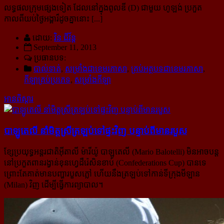
លទ្ធផលក្រុមផ្សេងទៀត ដែលនៅក្នុងពូលឌី (D) ជាមួយ ហូឡង់ ប្រកួត
កាលពីយប់ថ្ងៃអង្គារ៏ដូចគ្នានោះ [...]
ដោយ:
វិន ជីវ័ន្ត
September 11, 2013
ប្រធានបទ:
បាល់ទាត់
,
សម្រាំងជាខេមរភាសា
,
គ្រប់អត្ថបទជាខេមរភាសា
,
កីឡាគ្រប់ប្រភេទ
,
សម្រាំងកីឡា
អានពិស្ដារ
បាឡូតេលី នាំ​មិត្ត​ស្រី​ត្រឡប់​ទៅ​ផ្ទះ​វិញ បន្ទាប់​ពី​មាន​របួស
ខ្សែប្រយុទ្ធអន្តរជាតិអ៊ីតាលី ម៉ារីយ៉ូ បាឡូតេលី (Mario Balotelli) មិនអាចបន្ត
នៅប្រកួតពានរង្វាន់ខុនហ្វេដឺរ៉េសិនខាប់ (Confederations Cup) បានទេ
ព្រោះតែគាត់មានបញ្ហារបួសភ្លៅ ហើយនឹងត្រឡប់ទៅកាន់ទីក្រុងមីឡាន
(Milan) វិញ ដើម្បីធ្វើការព្យាបាល។