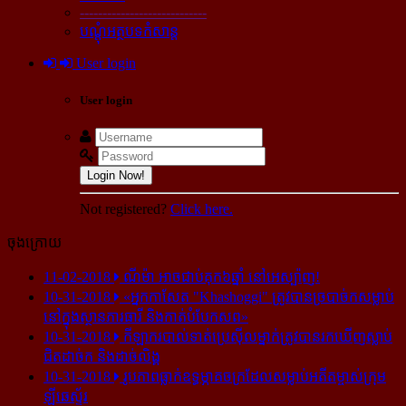
----------------------------
បណ្ដុំអត្ថបទកំសាន្ដ
User login
User login
Login Now!
Not registered?
Click here.
ចុងក្រោយ
11-02-2018
ណីម៉ា អាច​ជាប់​គុក​៦ឆ្នាំ នៅ​អេស្ប៉ាញ!
10-31-2018
«អ្នក​កាសែត "Khashoggi" ត្រូវ​បាន​ច្របាច់ក​សម្លាប់​
នៅ​ក្នុង​ស្ថាន​ភារធារី និង​កាត់​បំបែក​សព»
10-31-2018
កីឡាករ​បាល់ទាត់​ប្រេស៊ីល​ម្នាក់​ត្រូវ​បាន​រក​ឃើញ​ស្លាប់​
ជិត​ដាច់ក និង​ដាច់​លិង្គ
10-31-2018
រូបភាព​ធ្លាក់​ឧទ្ធម្ភាគចក្រ​ដែល​សម្លាប់​អតីត​ម្ចាស់​ក្រុម​
ឡីឆេស្ទ័រ