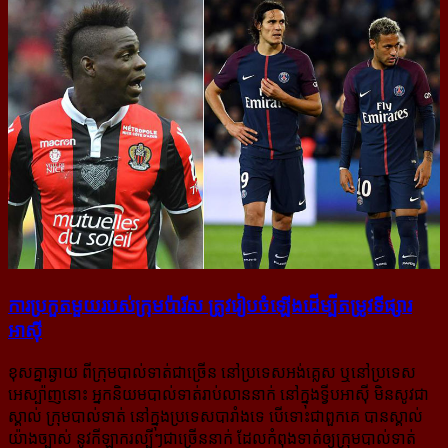
ការ​ប្រកួត​មួយ​របស់​ក្រុម​ប៉ារីស ត្រូវ​រៀបចំ​ឡើង​​ដើម្បី​តម្រូវ​ទីផ្សារ​
អាស៊ី
ខុសគ្នាឆ្ងាយ ពីក្រុមបាល់ទាត់ជាច្រើន នៅប្រទេសអង់គ្លេស ឬនៅប្រទេស
អេស្ប៉ាញនោះ អ្នកនិយមបាល់ទាត់រាប់លាននាក់ នៅក្នុងទ្វីបអាស៊ី មិនសូវជា
ស្គាល់ ក្រុមបាល់ទាត់ នៅក្នុងប្រទេសបារាំងទេ បើទោះជាពួកគេ បានស្គាល់
យ៉ាងច្បាស់ នូវកីឡាករល្បីៗជាច្រើននាក់ ដែលកំពុងទាត់ឲ្យក្រុមបាល់ទាត់