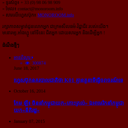
» ទូរស័ព្ទ៖ + 33 (0) 98 06 98 909
» មែល៖
contact@monoroom.info
» សារលើហ្វេសប៊ុក៖
MONOROOM.info
រក្សាភាពសម្ងាត់ជូនលោកអ្នក ជាក្រមសីលធម៌-​វិជ្ជាជីវៈ​របស់យើង។
មនោរម្យ.អាំងហ្វូ នៅទីនេះ ជិតអ្នក ដោយសារអ្នក និងដើម្បីអ្នក !
ដំណឹងថ្មីៗ
អានពិស្ដារ
300874
June 18, 2017
ហ្វេសប៊ុក​នគរបាល​ជាតិ​ថា K01 គ្មាន​តួនាទី​ធ្វើ​ចរាចរណ៍​ទេ
October 16, 2014
កែម ឡី៖ ចិន​នាំ​កម្ពុជា​យក​«កោះ​ត្រល់» ឯ​អាមេរិក​នាំ​កម្ពុជា​
យក​«នីតិរដ្ឋ»
January 07, 2015