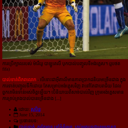
ការប្រើក្បាលរបស់ ម៉ារីយូ បាឡូតេលី បុក​បាល់​បញ្ចូលទីអង់គ្លេស។ (រូបថត
fifa)
បាល់ទាត់ពិភពលោក
- បើទោះជាអ៊ីតាលីមានភាពប្រាកដនិយមច្រើនជាង ក្នុង
ការទាត់បញ្ចូលទីក៏ដោយ តែ​សម្រាប់​អង់គ្លេសវិញ វានៅតែជាបរាជ័យ ដែល
ពួកគេមិនទាន់អស់ចិត្តឡើយ។ បើនិយាយពីសាច់បាល់វិញ ក្រុមអង់គ្លេស​មាន​
ការគ្រប់គ្រងបាល់បានច្រើនជាង [...]
ដោយ:
សុបិន្ដ
June 15, 2014
ប្រធានបទ:
បាល់ទាត់
,
គួរតែអាន នៅទំព័រមុខ
,
គ្រប់អត្ថបទជាខេមរភាសា
,