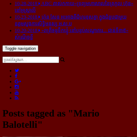
10-28-2018
ABC គាស់​កកាយ​«ទ្រព្យមហាសាល​នៃ​ត្រកូល ហ៊ុន»​
នៅ​អូស្ត្រាលី
10-23-2018
ហ៊ុន សែន អះអាង​ពី​ជំហរ​ខុស​គ្នា ក្នុង​ជំនួប​ជាមួយ​
ឧត្តម​ស្នងការ​សិទ្ធិ​មនុស្ស អ.ស.ប
10-20-2018
«រាត្រីចន្ទទឹកឃ្មុំ នៅបន្ទប់សណ្ឋាគារ... ជាន់ទី៣៥»
សំណើចខ្លី
Toggle navigation
Posts tagged as "Mario
Balotelli"