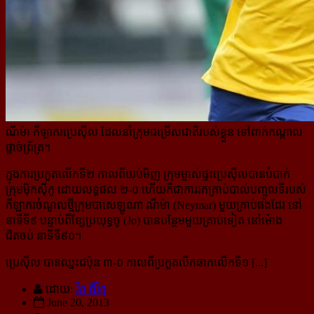
ណីម៉ា កីឡាករប្រេស៊ីល ដែលនាំក្រុមជម្រើសជាតិរបស់ខ្លួន ទៅពាក់កណ្ដាល
ផ្ដាច់ព្រ័ត្រ។
ក្នុងការប្រកួតលើកទី២ កាលពីយប់មិញ ក្រុមម្ចាស់ផ្ទះប្រេស៊ីលបានបំបាក់
ក្រុមម៉ិកស៊ីកូ ដោយលទ្ធផល ២-០ ហើយក៏​ជា​ការរកគ្រាប់បាល់បញ្ចូលទីរបស់
កីឡាករចំណូលថ្មីក្រុមបាសេឡូណា ណីម៉ា (Neymar) មួយគ្រាប់ផងដែរ នៅ
នាទីទី៩ បន្ទាប់ពីខ្សែប្រយុទ្ធចូ (Jo) បានបន្ថែមមួយគ្រាប់ទៀត នៅម៉ោង
ជិតចប់ នាទីទី៩០។
ប្រេស៊ីល បានឈ្នះជប៉ុន ៣-០ កាលពីប្រកួតបើកឆាកលើកទី១ [...]
ដោយ:
វិន ជីវ័ន្ត
June 20, 2013