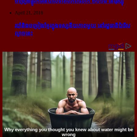
ចម្រៀង​ផ្លូវការ​នៃ​បាល់ទាត់​ពិភពលោក ២០១៨ នៅ​រ៉ូស្ស៊ី
April 21, 2018
របាំ​និង​ចម្រៀង​ខ្មែរ​ក្នុង​ទស្សនីយភាព​មួយ នៅ​រដ្ឋធានី​ប៉ារីស​
ល្ងាច​នេះ