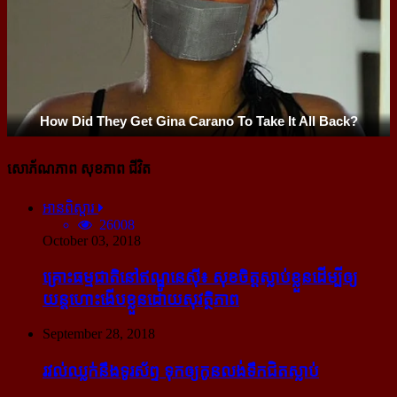
សោភ័ណភាព សុខភាព ជីវិត
អានពិស្ដារ
26008
October 03, 2018
គ្រោះធម្មជាតិនៅឥណ្ឌូនេស៊ី៖ សុខចិត្ត​ស្លាប់​ខ្លួន​ដើម្បី​ឲ្យ​
យន្ដហោះ​ងើប​ខ្លួន​ដោយ​សុវត្ថិភាព
September 28, 2018
រវល់​ឈ្លក់​នឹង​ទូរស័ព្ទ ទុក​ឲ្យ​កូន​លង់​ទឹក​ជិត​ស្លាប់