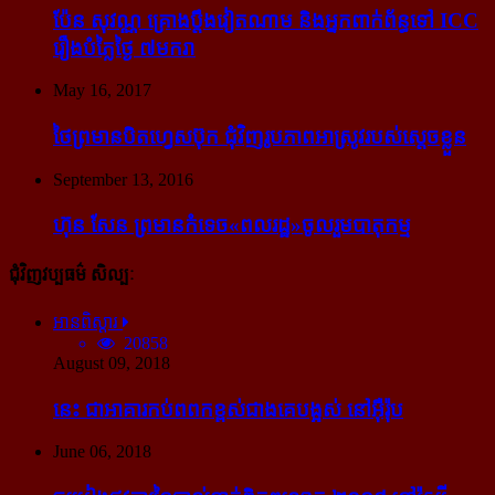
ប៉ែន សុវណ្ណ គ្រោង​ប្តឹង​វៀតណាម និង​អ្នក​ពាក់​ព័ន្ធ​ទៅ ICC
រឿង​បំភ្លៃ​ថ្ងៃ ៧​មករា
May 16, 2017
ថៃ​ព្រមាន​បិត​ហ្វេសប៊ុក ជុំ​វិញ​រូបភាព​អាស្រូវ​របស់​ស្ដេច​ខ្លួន
September 13, 2016
ហ៊ុន សែន ព្រមាន​កំទេច​«ពលរដ្ឋ»​ចូលរួម​បាតុកម្ម
ជុំវិញវប្បធម៌ សិល្បៈ
អានពិស្ដារ
20858
August 09, 2018
នេះ ជា​អាគារ​កប់​ពពក​ខ្ពស់​ជាង​គេ​បង្អស់ នៅ​អ៊ឺរ៉ុប
June 06, 2018