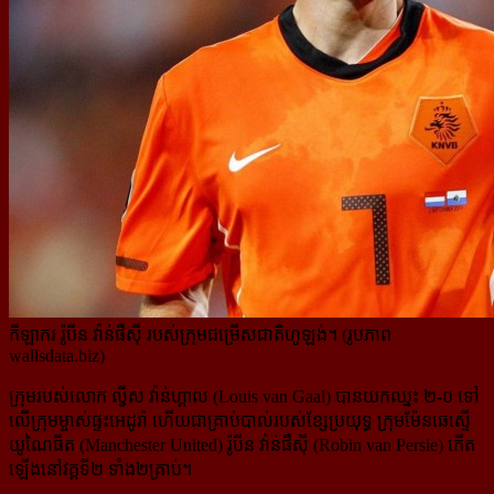
កីឡាករ រ៉ូបីន វ៉ាន់ផឺស៊ី របស់ក្រុមជម្រើសជាតិហូឡង់។ (រូបភាព
wallsdata.biz)
ក្រុមរបស់លោក ល្វីស វ៉ាន់ហ្គាល (Louis van Gaal) បានយកឈ្នះ ២-០ ទៅ
លើក្រុមម្ចាស់ផ្ទះអេដូរ៉ា ហើយជាគ្រាប់បាល់​របស់ខ្សែប្រយុទ្ធ ក្រុមម៉ែនឆេស្ទើ
យូណៃធីត (Manchester United) រ៉ូបីន វ៉ាន់ផឺស៊ី (Robin van Persie) កើត
ឡើងនៅ​វគ្គ​ទី២ ទាំង២គ្រាប់។