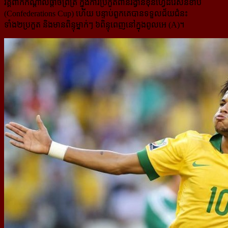
វគ្គពាក់កណ្តាលផ្តាច់ព្រ័ត្រ ក្នុងការប្រកួត​ពានរង្វាន់ខុនហ្វេដឺរ៉េសិនខាប់
(Confederations Cup) ហើយ បន្ទាប់ពួកគេបានទទួលជ័យជំនះ
ទាំង២ប្រកួត និងមាន​ពិន្ទុ​ម្នាក់ៗ ៦ពិន្ទុពេញនៅក្នុងពូលអេ (A)។