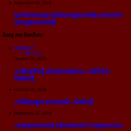
September 09, 2018
ស្ថាបនិក​ពេទ្យ​គន្ធបុប្ផា​ដែល​សង្គ្រោះ​កុមារ​ខ្មែរ​ បាន​លាចាក​
លោក​ក្នុង​អាយុ​៧១ឆ្នាំ
កំសាន្ដ តារា ពីនេះពីនោះ
អានពិស្ដារ
9542
October 20, 2018
«រាត្រីចន្ទទឹកឃ្មុំ នៅបន្ទប់សណ្ឋាគារ... ជាន់ទី៣៥»
សំណើចខ្លី
October 09, 2018
«សំដី​ឲ្យ​ប្រផ្នូល របស់​កូនស្រី» សំណើចខ្លី
September 25, 2018
«ចេញ​មួយ​កេស​ហ្មង ឲ្យ​តែ​នរណា​ហៅ! ចេញ​មួយ​កេស!»