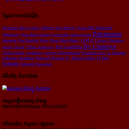
ស្វែងរក តាមសំនុំរឿង
Oussama Ben Laden
Alberto Zaccheroni
Urawa Red Diamonds
Patrimoine
Concordia
Ouïghours
West Ham United
statue bronze
Hun Many
disquette
Paul Barford
Drew Brees
LINUX
Grigor Dimitrov
Ny Chakriya
Pep Guardiola
Sandy Hook
Chhin Sotheavy
confiance
Céline Dion
cancers
Deforestation
Joachim Löw
In Amenas
Chhoeun Chanthorn
National Defense FC
Ahmed Jaabari
Ta Mok
Esthetic
Edward Snowden
អំពីយើង /ទំនាក់ទំនង
ទស្សនាវដ្ដីមនោរម្យ.អាំងហ្វូ
MONOROOM.info MAGAZINE
ការិយាល័យ កណ្ដាល (រដ្ឋបាល)