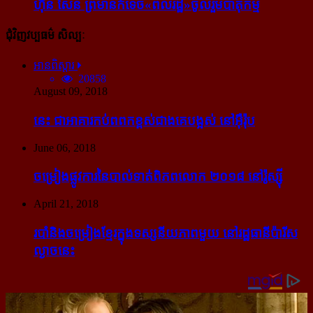
ហ៊ុន សែន ព្រមាន​កំទេច​«ពលរដ្ឋ»​ចូលរួម​បាតុកម្ម
ជុំវិញវប្បធម៌ សិល្បៈ
អានពិស្ដារ
20858
August 09, 2018
នេះ ជា​អាគារ​កប់​ពពក​ខ្ពស់​ជាង​គេ​បង្អស់ នៅ​អ៊ឺរ៉ុប
June 06, 2018
ចម្រៀង​ផ្លូវការ​នៃ​បាល់ទាត់​ពិភពលោក ២០១៨ នៅ​រ៉ូស្ស៊ី
April 21, 2018
របាំ​និង​ចម្រៀង​ខ្មែរ​ក្នុង​ទស្សនីយភាព​មួយ នៅ​រដ្ឋធានី​ប៉ារីស​
ល្ងាច​នេះ