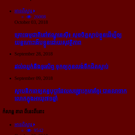
អានពិស្ដារ
26008
October 03, 2018
គ្រោះធម្មជាតិនៅឥណ្ឌូនេស៊ី៖ សុខចិត្ត​ស្លាប់​ខ្លួន​ដើម្បី​ឲ្យ​
យន្ដហោះ​ងើប​ខ្លួន​ដោយ​សុវត្ថិភាព
September 28, 2018
រវល់​ឈ្លក់​នឹង​ទូរស័ព្ទ ទុក​ឲ្យ​កូន​លង់​ទឹក​ជិត​ស្លាប់
September 09, 2018
ស្ថាបនិក​ពេទ្យ​គន្ធបុប្ផា​ដែល​សង្គ្រោះ​កុមារ​ខ្មែរ​ បាន​លាចាក​
លោក​ក្នុង​អាយុ​៧១ឆ្នាំ
កំសាន្ដ តារា ពីនេះពីនោះ
អានពិស្ដារ
9542