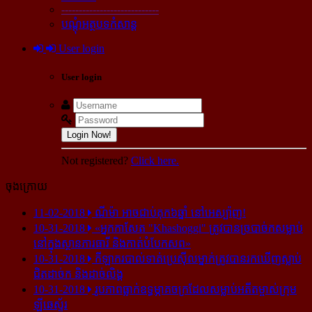
----------------------------
បណ្ដុំអត្ថបទកំសាន្ដ
User login
User login
Login Now!
Not registered?
Click here.
ចុងក្រោយ
11-02-2018
ណីម៉ា អាច​ជាប់​គុក​៦ឆ្នាំ នៅ​អេស្ប៉ាញ!
10-31-2018
«អ្នក​កាសែត "Khashoggi" ត្រូវ​បាន​ច្របាច់ក​សម្លាប់​
នៅ​ក្នុង​ស្ថាន​ភារធារី និង​កាត់​បំបែក​សព»
10-31-2018
កីឡាករ​បាល់ទាត់​ប្រេស៊ីល​ម្នាក់​ត្រូវ​បាន​រក​ឃើញ​ស្លាប់​
ជិត​ដាច់ក និង​ដាច់​លិង្គ
10-31-2018
រូបភាព​ធ្លាក់​ឧទ្ធម្ភាគចក្រ​ដែល​សម្លាប់​អតីត​ម្ចាស់​ក្រុម​
ឡីឆេស្ទ័រ