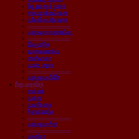
វិទ្យុ ទូរទស្សន៍ រូបភាព
ភាពយន្ដ ផ្ទាំងសំពត់ស
ប្រពៃណី ទំនៀមទម្លាប់
----------------------------
បណ្ដុំអត្ថបទវប្បធម៌សិល្បៈ
----------------------------
ជីវិតប្រចាំថ្ងៃ
សុខភាព អនាម័យ
សោភ័ណភាព
បេះដូង ស្នេហា
----------------------------
បណ្ដុំអត្ថបទពីជីវិត
កីឡា-បច្ចេកវិទ្យា
បាល់ទាត់
ប្រដាល់
ប្រណាំងយាន
កីឡាដទៃទៀត
----------------------------
បណ្ដុំអត្ថបទកីឡា
----------------------------
បច្ចេកវិទ្យា