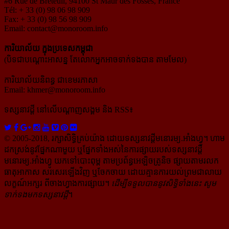
#6 Rue de Breteuil, 94100 St Maur des Fosses, France
Tél: + 33 (0) 98 06 98 909
Fax: + 33 (0) 98 56 98 909
Email:
contact@monoroom.info
ការិយាល័យ ក្នុង​ប្រទេស​កម្ពុជា
(បិទជាបណ្ដោះអាសន្ន តែលោកអ្នកអាចទាក់ទងបាន តាមមែល)
ការិយាល័យនិពន្ធ ជាខេមរភាសា
Email:
khmer@monoroom.info
ទស្សនាវដ្ដី​ នៅលើបណ្ដាញសង្គម និង RSS៖
© 2005-2018, រក្សាសិទ្ធិគ្រប់យ៉ាង ដោយទស្សនាវដ្ដី​មនោរម្យ.អាំងហ្វូ។ ហាម​
ដក​ស្រង់​នូវ​ផ្នែក​ណា​មួយ​ ឬ​ផ្នែក​ទាំង​អស់​នៃ​ការ​ផ្សាយ​របស់​ទស្សនាវដ្ដី​​
មនោរម្យ.អាំងហ្វូ យក​ទៅ​​បោះពុម្ព តាម​ប្រព័ន្ធ​អេឡិច​ត្រូនិច ផ្សាយ​តាម​រលក​
ធាតុអាកាស សរសេរ​ឡើង​វិញ ឬ​ចែក​ចាយ​ ដោយ​គ្មាន​ការ​យល់ព្រមជា​លាយ​
លក្ខណ៍​អក្សរ​ ពី​ចាងហ្វាង​ការ​ផ្សាយ​។
ដើម្បី​ទទួល​បាននូវសិទ្ធិ​ទាំងនេះ សូម​
ទាក់​ទង​មក​ទស្សនាវដ្ដី
។