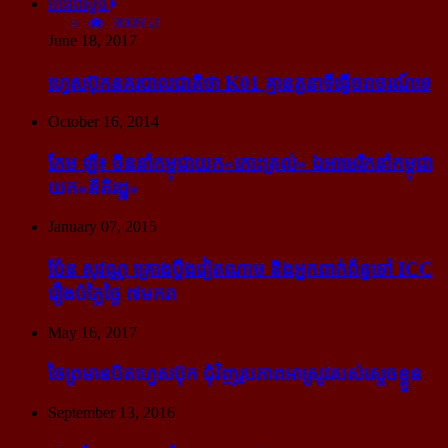
អានពិស្ដារ
300952
June 18, 2017
ហ្វេសប៊ុក​នគរបាល​ជាតិ​ថា K01 គ្មាន​តួនាទី​ធ្វើ​ចរាចរណ៍​ទេ
October 16, 2014
កែម ឡី៖ ចិន​នាំ​កម្ពុជា​យក​«កោះ​ត្រល់» ឯ​អាមេរិក​នាំ​កម្ពុជា​
យក​«នីតិរដ្ឋ»
January 07, 2015
ប៉ែន សុវណ្ណ គ្រោង​ប្តឹង​វៀតណាម និង​អ្នក​ពាក់​ព័ន្ធ​ទៅ ICC
រឿង​បំភ្លៃ​ថ្ងៃ ៧​មករា
May 16, 2017
ថៃ​ព្រមាន​បិត​ហ្វេសប៊ុក ជុំ​វិញ​រូបភាព​អាស្រូវ​របស់​ស្ដេច​ខ្លួន
September 13, 2016