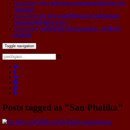
10-28-2018
ABC គាស់​កកាយ​«ទ្រព្យមហាសាល​នៃ​ត្រកូល ហ៊ុន»​
នៅ​អូស្ត្រាលី
10-23-2018
ហ៊ុន សែន អះអាង​ពី​ជំហរ​ខុស​គ្នា ក្នុង​ជំនួប​ជាមួយ​
ឧត្តម​ស្នងការ​សិទ្ធិ​មនុស្ស អ.ស.ប
10-20-2018
«រាត្រីចន្ទទឹកឃ្មុំ នៅបន្ទប់សណ្ឋាគារ... ជាន់ទី៣៥»
សំណើចខ្លី
Toggle navigation
Posts tagged as "San Phalika"