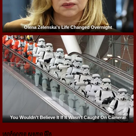
សោភ័ណភាព សុខភាព ជីវិត