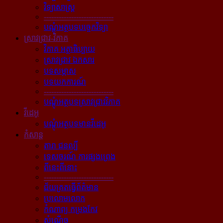
វិទ្យាសាស្ត្រ
----------------------------
បណ្ដុំអត្ថបទបច្ចេកវិទ្យា
ស្រាវជ្រាវ-វិភាគ
វិភាគ អត្ថាធិប្បាយ
ស្រាវជ្រាវ ឯកសារ
បទសម្ភាស
បទយកការណ៍
----------------------------
បណ្ដុំអត្ថបទស្រាវជ្រាវវិភាគ
វីដេអូ
បណ្ដុំអត្ថបទមានវីដេអូ
កំសាន្ដ
តារា ជនល្បី
ទេសចរណ៍ ការផ្សងព្រេង
ពីនេះពីនោះ
----------------------------
ជ័យគ្រតធ្វើព័ត៌មាន
ប្រលោមលោក
កំណាព្យ កម្រងកែវ
សំណើច