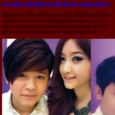
សន ផល្លិកា ហៀប​នឹង​ប្តឹង ស្រាប់​តែ វីជេរតនា យល់​ព្រម​សុំ​ទោស
រឿងរ៉ាវកាន់តែតានតឹង រវាងពិធីកររបស់ទូរទស្សន៍ ស៊ីធីអ៊ីន វីជេរតនា និងតារា
ចម្រៀង​វ័យក្មេង​ ដែលទើប​ឈាន​ជើងចូលផលិតកម្មហង្សមាស នាង សន
ផល្លិកា រហូតដល់ខាងប្រុស ​សម្រេចចិត្តសុំទោស​ជាសាធារណៈ​ដើម្បី​បញ្ចប់
រឿង បន្ទាប់ពីមើលឃើញកំហឹងគូជម្លោះ កាន់តែរីកធំ និងពិបាកទប់។