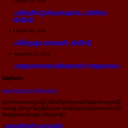
October 20, 2018
«រាត្រីចន្ទទឹកឃ្មុំ នៅបន្ទប់សណ្ឋាគារ... ជាន់ទី៣៥»
សំណើចខ្លី
October 09, 2018
«សំដី​ឲ្យ​ប្រផ្នូល របស់​កូនស្រី» សំណើចខ្លី
September 25, 2018
«ចេញ​មួយ​កេស​ហ្មង ឲ្យ​តែ​នរណា​ហៅ! ចេញ​មួយ​កេស!»
ដៃគូសំខាន់ៗ
រក​​ប្រាក់​​ជា​​មួយ​​គេហទំព័រ​​របស់​​អ្នក?
-
សូម​ទាក់ទង​មក​ទស្សនាវដ្ដី ប្រសិន​បើ​អ្នក​ចង់​ក្លាយ​ជា​ដៃគូរ​របស់​ទស្សនាវដ្ដី​
មនោរម្យ.អាំងហ្វូ។ ដៃ​គូរ​ដ៏​សំខាន់​នេះ អាច​នឹង​ទទួល​បាន​នូវ​ការ​យោគយល់
និង​អត្ថ​ប្រយោជន៍​ផ្សេងៗ ពីទស្សនាវដ្ដី។
»
ទូរសាអេឡិចត្រូនិក សម្រាប់បុគ្គលិក