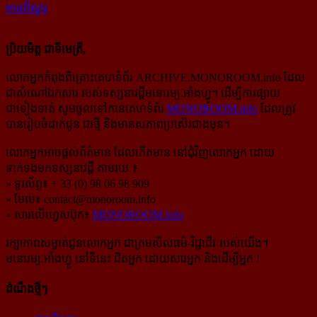
អានពិស្ដារ
ប្រិយមិត្ត ជាទីមេត្រី,
លោកអ្នកកំពុងពិគ្រោះគេហទំព័រ ARCHIVE.MONOROOM.info ដែល
ជាសំណៅឯកសារ របស់ទស្សនាវដ្ដីមនោរម្យ.អាំងហ្វូ។ ដើម្បីការផ្សាយ
ជាទៀងទាត់ សូមចូលទៅកាន់​គេហទំព័រ
MONOROOM.info
ដែលត្រូវ
បានរៀបចំដាក់ជូន ជាថ្មី និងមានសភាពប្រសើរជាងមុន។
លោកអ្នកអាចផ្ដល់ព័ត៌មាន ដែលកើតមាន នៅជុំវិញលោកអ្នក ដោយ
ទាក់ទងមកទស្សនាវដ្ដី តាមរយៈ៖
» ទូរស័ព្ទ៖ + 33 (0) 98 06 98 909
» មែល៖
contact@monoroom.info
» សារលើហ្វេសប៊ុក៖
MONOROOM.info
រក្សាភាពសម្ងាត់ជូនលោកអ្នក ជាក្រមសីលធម៌-​វិជ្ជាជីវៈ​របស់យើង។
មនោរម្យ.អាំងហ្វូ នៅទីនេះ ជិតអ្នក ដោយសារអ្នក និងដើម្បីអ្នក !
ដំណឹងថ្មីៗ