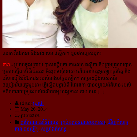
លោក វីជេរតនា និងនាង សន ផល្លីកា។ (រូបថតហ្វេសប៊ុក)
តារា
- ប្រភពចុងក្រោយ បានបង្ហើបថា នាងសន ផល្លិកា និងក្រុមគ្រួសារបាន
ប្រកាសប្ដឹង បើ វីជេរតនា មិនព្រម​សុំទោស ហើយនៅបន្តអុកឡុកផ្លូវចិត្ត និង
បរិហាររឿងរ៉ាវឯកជន របស់នាងបន្ថែមទៀត។ គម្រោងប្តឹងរបស់​តារា​
ចម្រៀងវ័យក្មេងរូបនេះ ធ្វើឡើងបន្ទាប់ពី វីជេរតនា បានទម្លាយព័ត៌មាន របស់
អតីតតារាចម្រៀងរបស់ផលិតកម្ម ហង្សមាស នាង សន [...]
ដោយ:
ប្រាថ្នា
May 26, 2014
ប្រធានបទ:
គួរតែអាន នៅទំព័រមុខ
,
គ្រប់អត្ថបទជាខេមរភាសា
,
ជុំវិញកំសាន្ដ
,
តារា ជនល្បីៗ
,
សម្រាំងកំសាន្ដ