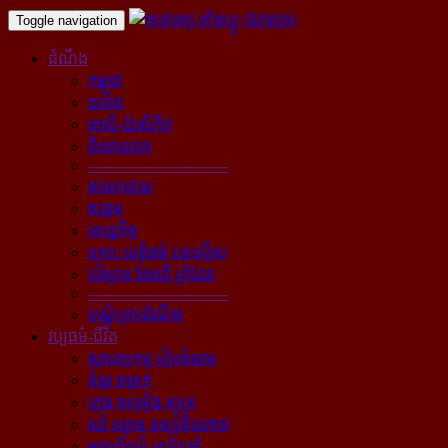
Toggle navigation
ដំណឹង
កម្ពុជា
បារាំង
អាស៊ី-ប៉ាស៊ីភិក
ពិភពលោក
----------------------------
នយោបាយ
សង្គម
សេដ្ឋកិច្ច
គ្រោះ យុត្តិធម៌ បទល្មើស
បរិស្ថាន ផែនដី ព្រំដែន
----------------------------
បណ្ដុំគ្រប់ដំណឹង
វប្បធម៌-ជីវិត
ស្ថាបត្យកម្ម រៀបចំនគរ
គំនូរ ចម្លាក់
ភ្លេង ចម្រៀង ស្មូត្រ
របាំ ល្ខោន ទស្សនីយភាព
អក្សសិល្ប៍ សៀវភៅ