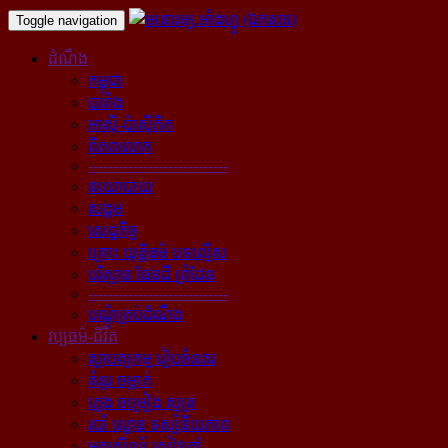
Toggle navigation
ដំណឹង
កម្ពុជា
បារាំង
អាស៊ី-ប៉ាស៊ីភិក
ពិភពលោក
----------------------------
នយោបាយ
សង្គម
សេដ្ឋកិច្ច
គ្រោះ យុត្តិធម៌ បទល្មើស
បរិស្ថាន ផែនដី ព្រំដែន
----------------------------
បណ្ដុំគ្រប់ដំណឹង
វប្បធម៌-ជីវិត
ស្ថាបត្យកម្ម រៀបចំនគរ
គំនូរ ចម្លាក់
ភ្លេង ចម្រៀង ស្មូត្រ
របាំ ល្ខោន ទស្សនីយភាព
អក្សសិល្ប៍ សៀវភៅ