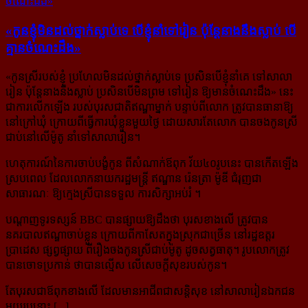
«កូន​ខ្ញុំ​មិន​ដល់​ថ្នាក់​ស្លាប់​ទេ បើ​ខ្ញុំ​នាំ​ទៅ​រៀន ប៉ុន្តែ​នាង​នឹង​ស្លាប់ បើ​
គ្មាន​ចំណេះ​ដឹង»
«
កូនស្រីរបស់ខ្ញុំ ប្រហែលមិនដល់ថ្នាក់ស្លាប់ទេ ប្រសិនបើខ្ញុំនាំគេ ទៅសាលា
រៀន ប៉ុន្តែនាងនឹងស្លាប់ ប្រសិនបើមិនព្រម ទៅរៀន ឱ្យមានចំណេះដឹង
» នេះ
ជាការលើកឡើង របស់បុរសជាតិឥណ្ឌាម្នាក់ បន្ទាប់ពីលោក ត្រូវបាន​ធានាឱ្យ
នៅក្រៅ​ឃុំ ក្រោយពីធ្វើការឃុំខ្លួនមួយថ្ងៃ ដោយសារតែលោក បានចងកូនស្រី
ជាប់នៅលើម៉ូតូ នាំទៅសាលារៀន។
ហេតុការណ៍នៃការចាប់បង្ខំកូន ពីសំណាក់ឪពុក វ័យ៤០រូបនេះ បានកើតឡើង
ស្របពេល ដែលលោកនាយករដ្ឋមន្ត្រី ឥណ្ឌាន រ៉េនត្រា ម៉ូឌី ជំរុញជា
សាធារណៈ ឱ្យក្មេងស្រីបានទទួល ការសិក្សាអប់រំ ។
បណ្ដាញទូរទស្សន៍ BBC បានផ្សាយឱ្យដឹងថា បុរសខាងលើ ត្រូវបាន
នគរបាលឥណ្ឌាចាប់ខ្លួន ក្រោយពីកាសែតក្នុង​ស្រុក​ជាច្រើន នៅរដ្ឋឧត្តរ
ប្រាដេស ផ្សព្វផ្សាយ ពីរឿងចងកូនស្រីជាប់ម៉ូតូ ដូចសត្វធាតុ។ រូបលោកត្រូវ
បានចោទប្រកាន់ ថាបានល្មើស លើសេចក្តីសុខរបស់កូន។
តែបុរសជាឪពុកខាងលើ ដែលមានអាជីពជាសន្តិសុខ នៅសាលារៀនឯកជន
មួយរូបនោះ [...]