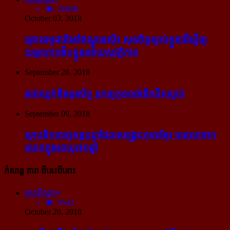
26008
October 03, 2018
គ្រោះធម្មជាតិនៅឥណ្ឌូនេស៊ី៖ សុខចិត្ត​ស្លាប់​ខ្លួន​ដើម្បី​ឲ្យ​
យន្ដហោះ​ងើប​ខ្លួន​ដោយ​សុវត្ថិភាព
September 28, 2018
រវល់​ឈ្លក់​នឹង​ទូរស័ព្ទ ទុក​ឲ្យ​កូន​លង់​ទឹក​ជិត​ស្លាប់
September 09, 2018
ស្ថាបនិក​ពេទ្យ​គន្ធបុប្ផា​ដែល​សង្គ្រោះ​កុមារ​ខ្មែរ​ បាន​លាចាក​
លោក​ក្នុង​អាយុ​៧១ឆ្នាំ
កំសាន្ដ តារា ពីនេះពីនោះ
អានពិស្ដារ
9542
October 20, 2018