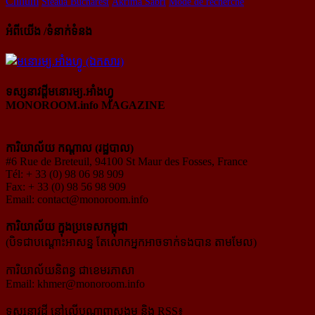
Chhum
Steaua Bucharest
Akrima Sabri
Mode de recherche
អំពីយើង /ទំនាក់ទំនង
ទស្សនាវដ្ដីមនោរម្យ.អាំងហ្វូ
MONOROOM.info MAGAZINE
ការិយាល័យ កណ្ដាល (រដ្ឋបាល)
#6 Rue de Breteuil, 94100 St Maur des Fosses, France
Tél: + 33 (0) 98 06 98 909
Fax: + 33 (0) 98 56 98 909
Email:
contact@monoroom.info
ការិយាល័យ ក្នុង​ប្រទេស​កម្ពុជា
(បិទជាបណ្ដោះអាសន្ន តែលោកអ្នកអាចទាក់ទងបាន តាមមែល)
ការិយាល័យនិពន្ធ ជាខេមរភាសា
Email:
khmer@monoroom.info
ទស្សនាវដ្ដី​ នៅលើបណ្ដាញសង្គម និង RSS៖