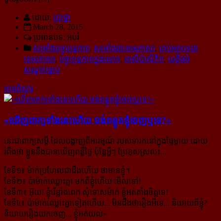
ដោយ:
ប្រាថ្នា
March 28, 2015
ប្រធានបទ: អប់រំ
សម្រាំងបច្ចុប្បន្នភាព
,
សម្រាំងជាខេមរភាសា
,
គ្រប់អត្ថបទជា
ខេមរភាសា
,
បច្ចុប្បន្នភាពក្នុងលោក
,
អាស៊ីប៉ាស៊ីភិក
,
យុត្តិធម៌
សណ្ដាប់ធ្នាប់
អានពិស្ដារ
«ឃើញ​ពាក្យ​ទាំង​នេះ​ហើយ ចង់​ពន្លូត​ខ្ញុំ​ចេញ​ឬ​ទេ?»
នេះជាពាក្យសម្តី ដែលបង្ហាញពីអារម្មណ៍ របស់ទារកនៅក្នុងផ្ទៃម្តាយ ដោយ
រំពឹងថា ខ្លួននឹងបានឃើញពន្លឺថ្ងៃ ប៉ុន្តែអ្វីៗ ប្រែខុសស្រលះ...
ខែទី១៖ ម៉ាក់ប្រហែលជាដឹងហើយ ថាមានខ្ញុំ។
ខែទី២៖ ប៉ាម៉ាក់ឈ្លោះគ្នា មកពីខ្ញុំហើយ មើលទៅ!
ខែទី៣៖ អ៊ុយ! ខ្ញុំរើខ្លាំងពេក សុំទោសម៉ាក់ ខ្ញុំអត់តាំងចិត្តទេ!
ខែទី៤៖ ប៉ាម៉ាក់ឈ្លោះគ្នាទៀតហើយ... មិនដឹងថារឿងអីទេ... និយាយពីខ្ញុំ?
និយាយរឿងយកចេញ... ខ្ញុំអត់យល់»