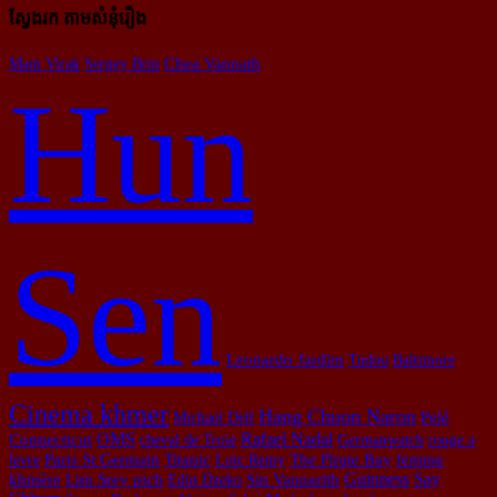
ស្វែងរក តាមសំនុំរឿង
Mam Virak
Sergey Brin
Chea Vannath
Hun
Sen
Leonardo Jardim
Tudou
Baltimore
Cinema khmer
Hang Chuon Naron
Michael Dell
Pelé
OMS
Rafael Nadal
Connecticut
cheval de Troie
Germanwatch
rouge a
levre
Paris St Germain
Titanic
Loic Remy
The Pirate Bay
femme
Guinness
Say
khmère
Lim Srey pich
Edin Dzeko
Sin Vannarith