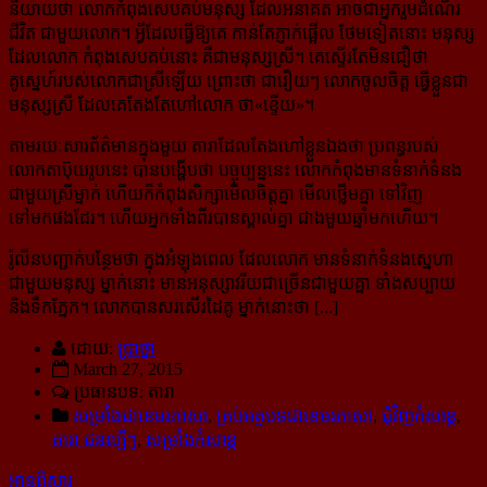
និយាយថា លោកកំពុងសេបគប់មនុស្ស ដែល​អនាគត អាចជាអ្នករួមដំណើរ
ជីវិត ជាមួយលោក។ អ្វីដែលធ្វើឱ្យគេ កាន់តែភ្ញាក់ផ្អើល ថែមទៀតនោះ មនុស្ស
ដែល​លោក កំពុងសេបគប់នោះ គឺជាមនុស្សស្រី។ គេស្ទើរតែមិនជឿថា
គូស្នេហ៍របស់លោកជាស្រីឡើយ ព្រោះថា ជារឿយៗ លោកចូលចិត្ត ធ្វើខ្លួនជា
មនុស្សស្រី ដែលគេតែងតែហៅលោក ថា«ខ្ទើយ»។
តាមរយៈសារព័ត៌មានក្នុងមួយ តារាដែលតែងហៅខ្លួនឯងថា ប្រពន្ធរបស់
លោកតាប៊ុយរូបនេះ បានបង្ហើបថា បច្ចុប្បន្ន​នេះ លោកកំពុងមានទំនាក់ទំនង
ជាមួយស្រីម្នាក់ ហើយក៏កំពុងសិក្សាមើលចិត្តគ្នា មើលថ្លើមគ្នា ទៅវិញ
ទៅមកផង​ដែរ។ ហើយអ្នកទាំងពីរបានស្គាល់គ្នា ជាងមួយឆ្នាំមកហើយ។
រ៉ូលីនបញ្ជាក់បន្ថែមថា ក្នុងអំឡុងពេល ដែលលោក មានទំនាក់ទំនងស្នេហា
ជាមួយមនុស្ស ម្នាក់នោះ មានអនុស្សាវរីយ​ជាច្រើនជាមួយគ្នា ទាំងសប្បាយ
និងទឹកភ្នែក។ លោកបានសរសើរដៃគូ ម្នាក់នោះថា [...]
ដោយ:
ប្រាថ្នា
March 27, 2015
ប្រធានបទ: តារា
សម្រាំងជាខេមរភាសា
,
គ្រប់អត្ថបទជាខេមរភាសា
,
ជុំវិញកំសាន្ដ
,
តារា ជនល្បីៗ
,
សម្រាំងកំសាន្ដ
អានពិស្ដារ