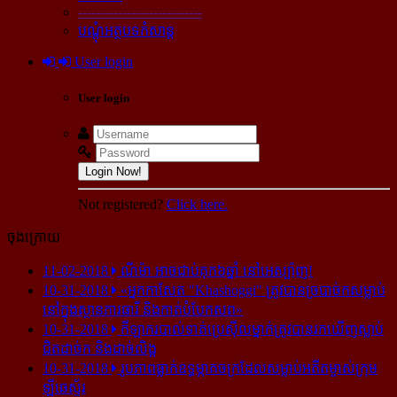
----------------------------
បណ្ដុំអត្ថបទកំសាន្ដ
User login
User login
Login Now!
Not registered?
Click here.
ចុងក្រោយ
11-02-2018
ណីម៉ា អាច​ជាប់​គុក​៦ឆ្នាំ នៅ​អេស្ប៉ាញ!
10-31-2018
«អ្នក​កាសែត "Khashoggi" ត្រូវ​បាន​ច្របាច់ក​សម្លាប់​
នៅ​ក្នុង​ស្ថាន​ភារធារី និង​កាត់​បំបែក​សព»
10-31-2018
កីឡាករ​បាល់ទាត់​ប្រេស៊ីល​ម្នាក់​ត្រូវ​បាន​រក​ឃើញ​ស្លាប់​
ជិត​ដាច់ក និង​ដាច់​លិង្គ
10-31-2018
រូបភាព​ធ្លាក់​ឧទ្ធម្ភាគចក្រ​ដែល​សម្លាប់​អតីត​ម្ចាស់​ក្រុម​
ឡីឆេស្ទ័រ