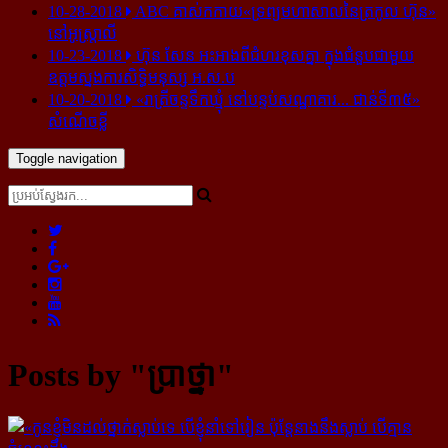
10-28-2018
ABC គាស់​កកាយ​«ទ្រព្យមហាសាល​នៃ​ត្រកូល ហ៊ុន»​
នៅ​អូស្ត្រាលី
10-23-2018
ហ៊ុន សែន អះអាង​ពី​ជំហរ​ខុស​គ្នា ក្នុង​ជំនួប​ជាមួយ​
ឧត្តម​ស្នងការ​សិទ្ធិ​មនុស្ស អ.ស.ប
10-20-2018
«រាត្រីចន្ទទឹកឃ្មុំ នៅបន្ទប់សណ្ឋាគារ... ជាន់ទី៣៥»
សំណើចខ្លី
Toggle navigation
Posts by "ប្រាថ្នា"