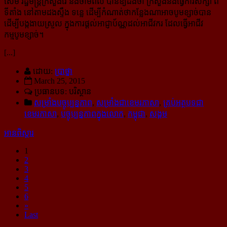
សែម រដ្ឋមន្រ្តីក្រសួងរ៉ែ និងថាមពល បាន​ឱ្យ​ដឹងថា ក្រសួងនឹងធ្វើការសិក្សា ពី
ទីតាំង នៅតាមដងស្ទឹង ទន្លេ ដើម្បីកំណាត់ថាកន្លែងណាអាចបូមខ្សាច់បាន
ដើម្បី​បង្ក​ងាយស្រួល ក្នុងការផ្តល់អាជ្ញាប័ណ្ណដល់អាជីវករ ដែលធ្វើអាជីវ
កម្មបូមខ្សាច់។
[...]
ដោយ:
ប្រាថ្នា
March 25, 2015
ប្រធានបទ: បរិស្ថាន
សម្រាំងបច្ចុប្បន្នភាព
,
សម្រាំងជាខេមរភាសា
,
គ្រប់អត្ថបទជា
ខេមរភាសា
,
បច្ចុប្បន្នភាពក្នុងលោក
,
កម្ពុជា
,
សង្គម
អានពិស្ដារ
1
2
3
4
5
6
»
Last