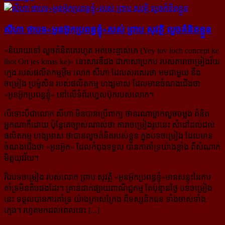
សីហា ថា​បទ​«អូន​អ៊ូក​ប្រពន្ធ​ខ្ញុំ»​របស់ ព្រាប សុវត្ថិ លួច​គំនិត​​ខ្លួន
«
និយាយទៅ លួចគំនិតគេរហូត អត់ចេះខ្មាស់គេ (Yey tov loch concept ke
lhot Ort jes kmas ke)
» នេះសារឌឺដង ជាភាសាប្រកប របស់តារាចម្រៀងវ័យ
ក្មេង របស់ផលិតកម្មអ៊ឹម លោក សីហា ដែលសរសេរថា អមជាមួយ នឹង
ចម្រៀង ប្រម៉ូសិន របស់ផលិតកម្ម ហង្សមាស ដែលមានចំណងជើងថា
«អូនអ៊ូកប្រពន្ធខ្ញុំ» នៅលើទំព័រហ្វេសប៊ុករបស់លោក។
បើទោះបីជាលោក សីហា មិនបានប្រើពាក្យ ថានរណាម្នាក់លួចចម្លង គំនិត
អ្នកណាក៏ដោយ ប៉ុន្តែគេច្បាស់ណាស់ថា តារាចម្រៀងរូបនេះ សំដៅដល់ដល់
ផលិតកម្ម ហង្សមាស ថាបានលួចគំនិតរបស់ខ្លួន ក្នុងបទចម្រៀង ដែលមាន​
ចំណង​ជើងថា «អូនអ៊ូក» ដែលកំពុងទទួល បានកាគាំទ្រយ៉ាងខ្លាំង ពីសំណាក់
មិត្តយុវវ័យ។
រីឯបទចម្រៀង របស់លោក ព្រាប សុវត្ថិ «អូនអ៊ូកប្រពន្ធខ្ញុំ»មានសន្ទុះនៃការ
គាំទ្រមិនតិចផងដែរ។ គ្រាន់ដាក់ផ្សាយ​ពាណិជ្ជកម្ម តែប៉ុន្មានថ្ងៃ បទចម្រៀង
នេះ ទទួលបានការគាំទ្រ យ៉ាងក្រាស់ក្រែង ពីទស្សនិកជន ទាំងចាស់ទាំង
ក្មេង។ រហូតមកដល់ពេលនេះ [...]