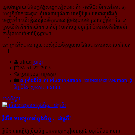
ឃ្លាចុងក្រោយ ដែលគួរឱ្យសង្វេកទៀតនោះ គឺ៖ «
ខែទី៥៖ ម៉ាក់ទៅរកពេទ្យ
ពេទ្យឱ្យម៉ាក់គេងចុះ។ ខ្ញុំមានអារម្មណ៍ថា មាន​អ្វីម៉្យាង មកទាញជើងខ្ញុំ
ចេញទៅ។ យ៉េ! ខ្ញុំសប្បាយចិត្តណាស់ ខ្ញុំចង់ប្រាប់ថា ស្រលាញ់ម៉ាក់ តែ...?
គ្រប់យ៉ាង ក៏​ងងឹត​ឈឹង។ ម៉ាក់ហ្អ៎ា! ម៉ាក់សម្លាប់ខ្ញុំធ្វើអី ម៉ាក់អត់ចង់ដឹងទេហ៎
ថាខ្ញុំស្រលាញ់ម៉ាក់ប៉ុណ្ណា?
»។
នេះ គ្រាន់តែជាសារមួយ របស់ប្រិយមិត្តមួយរូប ដែលបានសរសេរ ចែករំលែក
[...]
ដោយ:
ប្រាថ្នា
March 27, 2015
ប្រធានបទ: ពន្លូតកូន
សម្រាំងជីវិត
,
សម្រាំងជាខេមរភាសា
,
គ្រប់អត្ថបទជាខេមរភាសា
,
ជុំ
វិញជីវិត
,
សុខភាព អនាម័យ
អានពិស្ដារ
រ៉ូលីន មាន​អ្នក​នៅ​ក្នុង​ចិត្ត... ជា​ស្រី!
រ៉ូលីន បានធ្វើឱ្យប្រិយមិត្ត មានការភ្ញាក់ផ្អើលជាខ្លាំង បន្ទាប់ពីលោកបាន