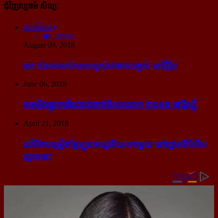
ជុំវិញវប្បធម៌ សិល្បៈ
អានពិស្ដារ
20858
August 09, 2018
នេះ ជា​អាគារ​កប់​ពពក​ខ្ពស់​ជាង​គេ​បង្អស់ នៅ​អ៊ឺរ៉ុប
June 06, 2018
ចម្រៀង​ផ្លូវការ​នៃ​បាល់ទាត់​ពិភពលោក ២០១៨ នៅ​រ៉ូស្ស៊ី
April 21, 2018
របាំ​និង​ចម្រៀង​ខ្មែរ​ក្នុង​ទស្សនីយភាព​មួយ នៅ​រដ្ឋធានី​ប៉ារីស​
ល្ងាច​នេះ