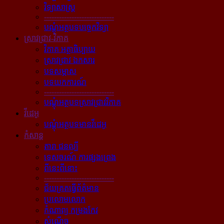
វិទ្យាសាស្ត្រ
----------------------------
បណ្ដុំអត្ថបទបច្ចេកវិទ្យា
ស្រាវជ្រាវ-វិភាគ
វិភាគ អត្ថាធិប្បាយ
ស្រាវជ្រាវ ឯកសារ
បទសម្ភាស
បទយកការណ៍
----------------------------
បណ្ដុំអត្ថបទស្រាវជ្រាវវិភាគ
វីដេអូ
បណ្ដុំអត្ថបទមានវីដេអូ
កំសាន្ដ
តារា ជនល្បី
ទេសចរណ៍ ការផ្សងព្រេង
ពីនេះពីនោះ
----------------------------
ជ័យគ្រតធ្វើព័ត៌មាន
ប្រលោមលោក
កំណាព្យ កម្រងកែវ
សំណើច