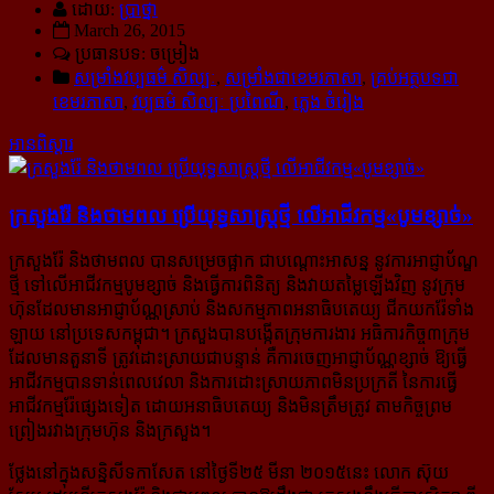
ដោយ:
ប្រាថ្នា
March 26, 2015
ប្រធានបទ: ចម្រៀង
សម្រាំងវប្ប​ធម៌​ សិល្បៈ
,
សម្រាំងជាខេមរភាសា
,
គ្រប់អត្ថបទជា
ខេមរភាសា
,
វប្បធម៌ សិល្បៈ ប្រពៃណី
,
ភ្លេង ចំរៀង
អានពិស្ដារ
ក្រសួងរ៉ែ និង​ថាមពល ប្រើ​យុទ្ធសាស្រ្ត​ថ្មី លើ​អាជីវកម្ម​«បូម​ខ្សាច់»
ក្រសួងរ៉ែ និងថាមពល បានសម្រេចផ្អាក ជាបណ្តោះអាសន្ន នូវការអាជ្ញាប័ណ្ឌ
ថ្មី ទៅលើអាជីវកម្មបូមខ្សាច់ និងធ្វើការ​ពិនិត្យ និងវាយតម្លៃឡើងវិញ នូវក្រុម
ហ៊ុនដែលមានអាជ្ញាប័ណ្ណស្រាប់ និងសកម្មភាពអនាធិបតេយ្យ ជីកយករ៉ែ​ទាំង​
ឡាយ នៅប្រទេសកម្ពុជា។ ក្រសួងបានបង្កើតក្រុមការងារ អធិការកិច្ច៣ក្រុម
ដែលមានតួនាទី ត្រូវដោះស្រាយជាបន្ទាន់ គឺការចេញអាជ្ញាប័ណ្ណខ្សាច់ ឱ្យធ្វើ
អាជីវកម្មបានទាន់ពេលវេលា និងការដោះស្រាយភាពមិនប្រក្រតី នៃការធ្វើ​
អាជីវកម្ម​រ៉ែ​ផ្សេងទៀត ដោយអនាធិបតេយ្យ និងមិនត្រឹមត្រូវ តាមកិច្ចព្រម
ព្រៀងរវាងក្រុមហ៊ុន និងក្រសួង។
ថ្លែងនៅក្នុងសន្និសីទកាសែត នៅថ្ងៃទី២៥ មីនា ២០១៥នេះ លោក ស៊ុយ