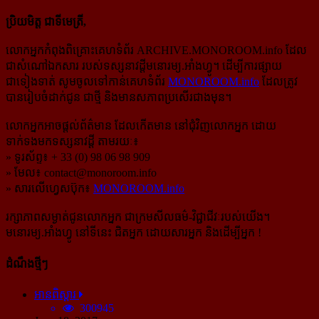
ប្រិយមិត្ត ជាទីមេត្រី,
លោកអ្នកកំពុងពិគ្រោះគេហទំព័រ ARCHIVE.MONOROOM.info ដែល
ជាសំណៅឯកសារ របស់ទស្សនាវដ្ដីមនោរម្យ.អាំងហ្វូ។ ដើម្បីការផ្សាយ
ជាទៀងទាត់ សូមចូលទៅកាន់​គេហទំព័រ
MONOROOM.info
ដែលត្រូវ
បានរៀបចំដាក់ជូន ជាថ្មី និងមានសភាពប្រសើរជាងមុន។
លោកអ្នកអាចផ្ដល់ព័ត៌មាន ដែលកើតមាន នៅជុំវិញលោកអ្នក ដោយ
ទាក់ទងមកទស្សនាវដ្ដី តាមរយៈ៖
» ទូរស័ព្ទ៖ + 33 (0) 98 06 98 909
» មែល៖
contact@monoroom.info
» សារលើហ្វេសប៊ុក៖
MONOROOM.info
រក្សាភាពសម្ងាត់ជូនលោកអ្នក ជាក្រមសីលធម៌-​វិជ្ជាជីវៈ​របស់យើង។
មនោរម្យ.អាំងហ្វូ នៅទីនេះ ជិតអ្នក ដោយសារអ្នក និងដើម្បីអ្នក !
ដំណឹងថ្មីៗ
អានពិស្ដារ
300945