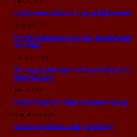
June 18, 2017
ហ្វេសប៊ុក​នគរបាល​ជាតិ​ថា K01 គ្មាន​តួនាទី​ធ្វើ​ចរាចរណ៍​ទេ
October 16, 2014
កែម ឡី៖ ចិន​នាំ​កម្ពុជា​យក​«កោះ​ត្រល់» ឯ​អាមេរិក​នាំ​កម្ពុជា​
យក​«នីតិរដ្ឋ»
January 07, 2015
ប៉ែន សុវណ្ណ គ្រោង​ប្តឹង​វៀតណាម និង​អ្នក​ពាក់​ព័ន្ធ​ទៅ ICC
រឿង​បំភ្លៃ​ថ្ងៃ ៧​មករា
May 16, 2017
ថៃ​ព្រមាន​បិត​ហ្វេសប៊ុក ជុំ​វិញ​រូបភាព​អាស្រូវ​របស់​ស្ដេច​ខ្លួន
September 13, 2016
ហ៊ុន សែន ព្រមាន​កំទេច​«ពលរដ្ឋ»​ចូលរួម​បាតុកម្ម