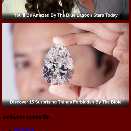
សោភ័ណភាព សុខភាព ជីវិត
អានពិស្ដារ