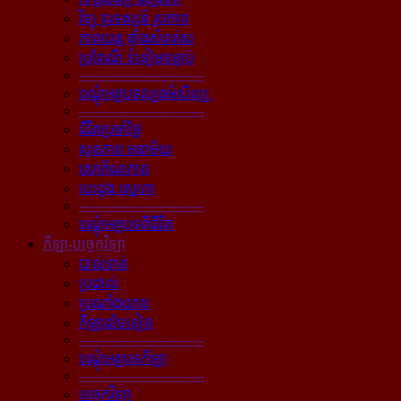
វិទ្យុ ទូរទស្សន៍ រូបភាព
ភាពយន្ដ ផ្ទាំងសំពត់ស
ប្រពៃណី ទំនៀមទម្លាប់
----------------------------
បណ្ដុំអត្ថបទវប្បធម៌សិល្បៈ
----------------------------
ជីវិតប្រចាំថ្ងៃ
សុខភាព អនាម័យ
សោភ័ណភាព
បេះដូង ស្នេហា
----------------------------
បណ្ដុំអត្ថបទពីជីវិត
កីឡា-បច្ចេកវិទ្យា
បាល់ទាត់
ប្រដាល់
ប្រណាំងយាន
កីឡាដទៃទៀត
----------------------------
បណ្ដុំអត្ថបទកីឡា
----------------------------
បច្ចេកវិទ្យា