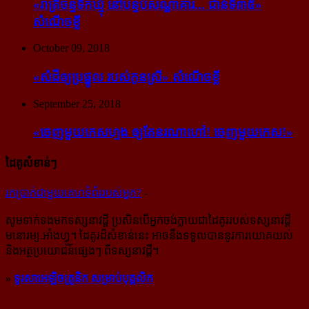
«រាត្រីចន្ទទឹកឃ្មុំ នៅបន្ទប់សណ្ឋាគារ... ជាន់ទី៣៥»
សំណើចខ្លី
October 09, 2018
«សំដី​ឲ្យ​ប្រផ្នូល របស់​កូនស្រី» សំណើចខ្លី
September 25, 2018
«ចេញ​មួយ​កេស​ហ្មង ឲ្យ​តែ​នរណា​ហៅ! ចេញ​មួយ​កេស!»
ដៃគូសំខាន់ៗ
រក​​ប្រាក់​​ជា​​មួយ​​គេហទំព័រ​​របស់​​អ្នក?
-
សូម​ទាក់ទង​មក​ទស្សនាវដ្ដី ប្រសិន​បើ​អ្នក​ចង់​ក្លាយ​ជា​ដៃគូរ​របស់​ទស្សនាវដ្ដី​
មនោរម្យ.អាំងហ្វូ។ ដៃ​គូរ​ដ៏​សំខាន់​នេះ អាច​នឹង​ទទួល​បាន​នូវ​ការ​យោគយល់
និង​អត្ថ​ប្រយោជន៍​ផ្សេងៗ ពីទស្សនាវដ្ដី។
»
ទូរសាអេឡិចត្រូនិក សម្រាប់បុគ្គលិក