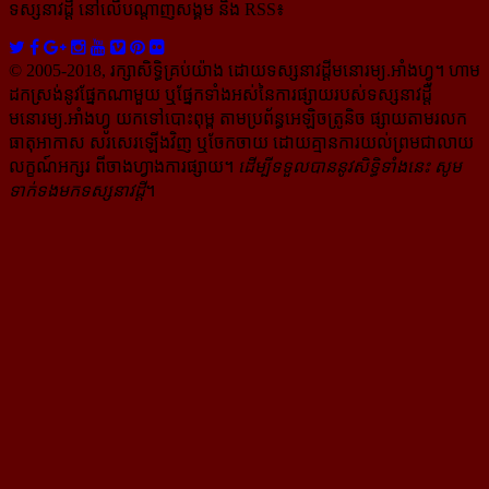
ទស្សនាវដ្ដី​ នៅលើបណ្ដាញសង្គម និង RSS៖
© 2005-2018, រក្សាសិទ្ធិគ្រប់យ៉ាង ដោយទស្សនាវដ្ដី​មនោរម្យ.អាំងហ្វូ។ ហាម​
ដក​ស្រង់​នូវ​ផ្នែក​ណា​មួយ​ ឬ​ផ្នែក​ទាំង​អស់​នៃ​ការ​ផ្សាយ​របស់​ទស្សនាវដ្ដី​​
មនោរម្យ.អាំងហ្វូ យក​ទៅ​​បោះពុម្ព តាម​ប្រព័ន្ធ​អេឡិច​ត្រូនិច ផ្សាយ​តាម​រលក​
ធាតុអាកាស សរសេរ​ឡើង​វិញ ឬ​ចែក​ចាយ​ ដោយ​គ្មាន​ការ​យល់ព្រមជា​លាយ​
លក្ខណ៍​អក្សរ​ ពី​ចាងហ្វាង​ការ​ផ្សាយ​។
ដើម្បី​ទទួល​បាននូវសិទ្ធិ​ទាំងនេះ សូម​
ទាក់​ទង​មក​ទស្សនាវដ្ដី
។