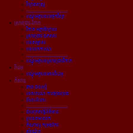
វិទ្យាសាស្ត្រ
----------------------------
បណ្ដុំអត្ថបទបច្ចេកវិទ្យា
ស្រាវជ្រាវ-វិភាគ
វិភាគ អត្ថាធិប្បាយ
ស្រាវជ្រាវ ឯកសារ
បទសម្ភាស
បទយកការណ៍
----------------------------
បណ្ដុំអត្ថបទស្រាវជ្រាវវិភាគ
វីដេអូ
បណ្ដុំអត្ថបទមានវីដេអូ
កំសាន្ដ
តារា ជនល្បី
ទេសចរណ៍ ការផ្សងព្រេង
ពីនេះពីនោះ
----------------------------
ជ័យគ្រតធ្វើព័ត៌មាន
ប្រលោមលោក
កំណាព្យ កម្រងកែវ
សំណើច