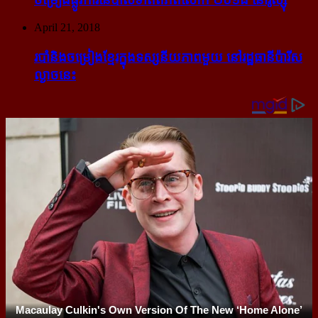
April 21, 2018
របាំ​និង​ចម្រៀង​ខ្មែរ​ក្នុង​ទស្សនីយភាព​មួយ នៅ​រដ្ឋធានី​ប៉ារីស​
ល្ងាច​នេះ