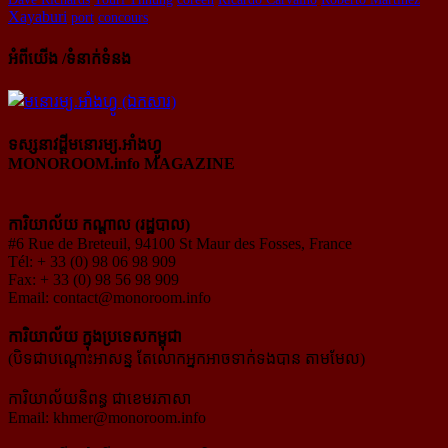
Xayaburi
port
concours
អំពីយើង /ទំនាក់ទំនង
ទស្សនាវដ្ដីមនោរម្យ.អាំងហ្វូ
MONOROOM.info MAGAZINE
ការិយាល័យ កណ្ដាល (រដ្ឋបាល)
#6 Rue de Breteuil, 94100 St Maur des Fosses, France
Tél: + 33 (0) 98 06 98 909
Fax: + 33 (0) 98 56 98 909
Email:
contact@monoroom.info
ការិយាល័យ ក្នុង​ប្រទេស​កម្ពុជា
(បិទជាបណ្ដោះអាសន្ន តែលោកអ្នកអាចទាក់ទងបាន តាមមែល)
ការិយាល័យនិពន្ធ ជាខេមរភាសា
Email:
khmer@monoroom.info