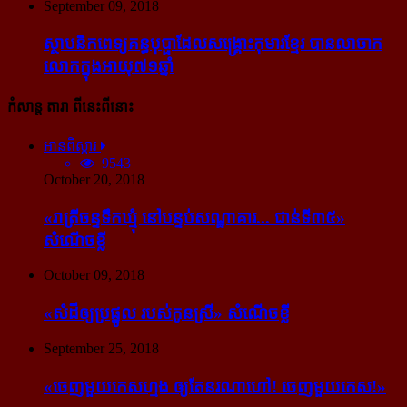
September 09, 2018
ស្ថាបនិក​ពេទ្យ​គន្ធបុប្ផា​ដែល​សង្គ្រោះ​កុមារ​ខ្មែរ​ បាន​លាចាក​
លោក​ក្នុង​អាយុ​៧១ឆ្នាំ
កំសាន្ដ តារា ពីនេះពីនោះ
អានពិស្ដារ
9543
October 20, 2018
«រាត្រីចន្ទទឹកឃ្មុំ នៅបន្ទប់សណ្ឋាគារ... ជាន់ទី៣៥»
សំណើចខ្លី
October 09, 2018
«សំដី​ឲ្យ​ប្រផ្នូល របស់​កូនស្រី» សំណើចខ្លី
September 25, 2018
«ចេញ​មួយ​កេស​ហ្មង ឲ្យ​តែ​នរណា​ហៅ! ចេញ​មួយ​កេស!»