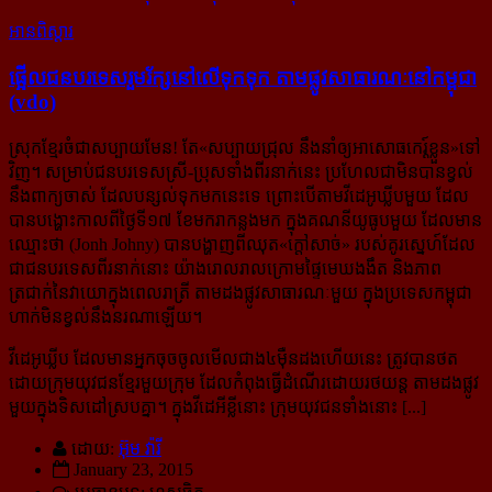
អានពិស្ដារ
ផ្អើល​ជន​បរទេស​រួមរ័ក្ស​​​នៅ​លើ​ទុកទុក តាម​ផ្លូវ​សាធារណៈ​នៅ​កម្ពុជា
(vdo)
ស្រុក​ខ្មែរ​ចំ​ជា​សប្បាយ​មែន! តែ​«សប្បាយ​​ជ្រុល នឹង​នាំ​ឲ្យ​​អាសោធ​កេរ្ត៍​ខ្លួន»ទៅ​
វិញ។ សម្រាប់​ជន​បរទេស​ស្រី​-ប្រុស​ទាំង​ពីរ​នាក់​នេះ ប្រហែល​ជា​មិន​បាន​ខ្វល់​
នឹង​ពាក្យ​ចាស់ ដែល​បន្សល់​ទុក​មក​នេះ​ទេ ព្រោះ​បើ​តាម​វីដេអូ​ឃ្លីប​មួយ ដែល​
បាន​បង្ហោះ​កាល​ពី​ថ្ងៃ​ទី​១៧ ខែ​មករា​កន្លង​មក ក្នុង​គណនី​​យូធូប​​មួយ ដែល​​មាន​​
ឈ្មោះ​ថា (Jonh Johny) បាន​បង្ហាញ​ពីឈុត​«ក្តៅ​សាច់» របស់​គូរ​សេ្នហ៍​ដែល​
ជា​ជន​បរទេស​ពីរ​នាក់​នោះ យ៉ាង​រោល​រាល​ក្រោម​ផ្ទៃ​មេឃ​ងងឹត និង​ភាព​
ត្រជាក់​នៃ​វាយោ​ក្នុង​ពេល​រាត្រី តាម​ដង​ផ្លូវ​សាធារណៈ​មួយ ក្នុង​ប្រទេស​កម្ពុជា
ហាក់​មិន​ខ្វល់​នឹង​នរណា​ឡើយ។
វីដេអូ​ឃ្លីប ដែល​មាន​អ្នក​ចុច​ចូល​មើល​ជាង​៤ម៉ឺន​ដង​ហើយ​​នេះ ត្រូវ​បាន​ថត​
ដោយ​ក្រុម​យុវជន​ខ្មែរ​មួយ​ក្រុម ដែល​​កំពុង​​ធ្វើ​​ដំណើរ​ដោយរថយន្ត តាម​ដង​ផ្លូវ​
មួយ​​ក្នុង​ទិស​ដៅ​ស្រប​គ្នា។ ក្នុង​វីដេអី​ខ្លី​នោះ ក្រុម​យុវជន​ទាំង​នោះ [...]
ដោយ:
អ៊ុម វ៉ារី
January 23, 2015