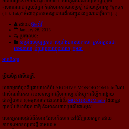
កាលពីថ្ងៃទី៩ ខែមករា ឆ្នាំ២០១៣។ សេចក្តីជូនដំណឹងបានបង្ហាញថា
«
សាធារណជន​មួយចំនួន កំពុងមានការយល់ច្រឡំ ដោយប្រើពាក្យ “ទុកទុក
(Tuk Tuk)” ចំពោះប្រភេទមធ្យោបាយដឹកជញ្ជូន លក្ខណៈ​ជារ៉ឺម៉ក។ [...]
ដោយ:
អ៊ុម វ៉ារី
January 26, 2013
ប្រធានបទ:
សម្រាំងបច្ចុប្បន្នភាព
,
សម្រាំងជាខេមរភាសា
,
គ្រប់អត្ថបទជា
ខេមរភាសា
,
បច្ចុប្បន្នភាពក្នុងលោក
,
កម្ពុជា
អានពិស្ដារ
ប្រិយមិត្ត ជាទីមេត្រី,
លោកអ្នកកំពុងពិគ្រោះគេហទំព័រ ARCHIVE.MONOROOM.info ដែល
ជាសំណៅឯកសារ របស់ទស្សនាវដ្ដីមនោរម្យ.អាំងហ្វូ។ ដើម្បីការផ្សាយ
ជាទៀងទាត់ សូមចូលទៅកាន់​គេហទំព័រ
MONOROOM.info
ដែលត្រូវ
បានរៀបចំដាក់ជូន ជាថ្មី និងមានសភាពប្រសើរជាងមុន។
លោកអ្នកអាចផ្ដល់ព័ត៌មាន ដែលកើតមាន នៅជុំវិញលោកអ្នក ដោយ
ទាក់ទងមកទស្សនាវដ្ដី តាមរយៈ៖