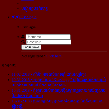
----------------------------
បណ្ដុំអត្ថបទកំសាន្ដ
User login
User login
Login Now!
Not registered?
Click here.
ចុងក្រោយ
11-02-2018
ណីម៉ា អាច​ជាប់​គុក​៦ឆ្នាំ នៅ​អេស្ប៉ាញ!
10-31-2018
«អ្នក​កាសែត "Khashoggi" ត្រូវ​បាន​ច្របាច់ក​សម្លាប់​
នៅ​ក្នុង​ស្ថាន​ភារធារី និង​កាត់​បំបែក​សព»
10-31-2018
កីឡាករ​បាល់ទាត់​ប្រេស៊ីល​ម្នាក់​ត្រូវ​បាន​រក​ឃើញ​ស្លាប់​
ជិត​ដាច់ក និង​ដាច់​លិង្គ
10-31-2018
រូបភាព​ធ្លាក់​ឧទ្ធម្ភាគចក្រ​ដែល​សម្លាប់​អតីត​ម្ចាស់​ក្រុម​
ឡីឆេស្ទ័រ