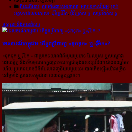
ប្រធានបទ: ហួសចិត្ត
ពីនេះពីនោះ
,
សម្រាំងជាខេមរភាសា
,
អត្ថបទមានវីដេអូ
,
គ្រប់
អត្ថបទជាខេមរភាសា
,
ជុំវិញជីវិត
,
ជុំវិញកំសាន្ដ
,
សម្រាំងកំសាន្ដ
ទស្សនា និងអានពិស្ដារ
ទេសចរណ៍កម្ពុជា៖ តើគួរ​ប្រើ​ពាក្យ «ទុកទុក» ឬ«រ៉ឺម៉ក»?
«ទុកទុក ឬ រ៉ឺម៉ក » ជាប្រភេទយានជំនិះមួយប្រភេទ ដែលអូស ឬសណ្តោង
ដោយម៉ូតូ និងទើបចូលមកក្នុង​ប្រទេសកម្ពុជា​ចុងទសវត្សរិ៍៩០។ ជាង១០ឆ្នាំមក
ហើយ ប្រភេទយានជំនិះដែលពេញនិយមមួយនេះ បានកើនឡើងយ៉ាង​ច្រើន
នៅទូទាំង ប្រទេសកម្ពុជានា ពេលបច្ចុប្បន្ននេះ។