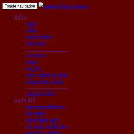
Toggle navigation
ដំណឹង
កម្ពុជា
បារាំង
អាស៊ី-ប៉ាស៊ីភិក
ពិភពលោក
----------------------------
នយោបាយ
សង្គម
សេដ្ឋកិច្ច
គ្រោះ យុត្តិធម៌ បទល្មើស
បរិស្ថាន ផែនដី ព្រំដែន
----------------------------
បណ្ដុំគ្រប់ដំណឹង
វប្បធម៌-ជីវិត
ស្ថាបត្យកម្ម រៀបចំនគរ
គំនូរ ចម្លាក់
ភ្លេង ចម្រៀង ស្មូត្រ
របាំ ល្ខោន ទស្សនីយភាព
អក្សសិល្ប៍ សៀវភៅ