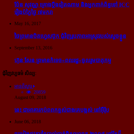
ប៉ែន សុវណ្ណ គ្រោង​ប្តឹង​វៀតណាម និង​អ្នក​ពាក់​ព័ន្ធ​ទៅ ICC
រឿង​បំភ្លៃ​ថ្ងៃ ៧​មករា
May 16, 2017
ថៃ​ព្រមាន​បិត​ហ្វេសប៊ុក ជុំ​វិញ​រូបភាព​អាស្រូវ​របស់​ស្ដេច​ខ្លួន
September 13, 2016
ហ៊ុន សែន ព្រមាន​កំទេច​«ពលរដ្ឋ»​ចូលរួម​បាតុកម្ម
ជុំវិញវប្បធម៌ សិល្បៈ
អានពិស្ដារ
20859
August 09, 2018
នេះ ជា​អាគារ​កប់​ពពក​ខ្ពស់​ជាង​គេ​បង្អស់ នៅ​អ៊ឺរ៉ុប
June 06, 2018
ចម្រៀង​ផ្លូវការ​នៃ​បាល់ទាត់​ពិភពលោក ២០១៨ នៅ​រ៉ូស្ស៊ី