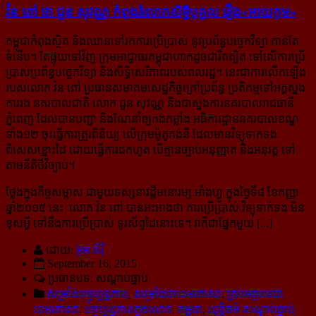
វ៉ន ពៅ ថា ជួន សុវណ្ណ កំពុង​រំលោភ​សិទ្ធិ​បុគ្គល រឿង​«អាយកូម»
កម្ពុជាកំពុងស្ថិត និងឈានទៅរកការប្រើប្រាស់ នូវប្រព័ន្ធបច្ចេកវិទ្យា កាន់តែ
ទំនើប។ តែផ្ទុយទៅវិញ ក្រុម​អាជ្ញាធរ​កម្ពុជាហាក់ដូចជារឹតត្បិត ទៅលើការប្រើ
ប្រាស់ប្រព័ន្ធបច្ចេកវិទ្យា និងសិទ្ធិសេរីភាពរបស់ពលរដ្ឋ។ នេះ​ជាការលើកឡើង
របស់លោក វ៉ន ពៅ ប្រធានសមាគមសេដ្ឋកិច្ចក្រៅប្រព័ន្ធ ប្រតិកម្មទៅអគ្គស្នង
ការរង នគរបាល​ជាតិ លោក ជួន សុវណ្ណ និងជាស្នងការនគរបាលរាជធានី
ភ្នំពេញ ដែលបានបញ្ជា និង​ណែនាំ​ឲ្យ​កងកម្លាំង អធិការដ្ឋាននគរបាលខណ្ឌ
ទាំង១២ ចុះធ្វើការត្រួរពិនិយ្យ លើក្រុមម៉ូតូកង់នី ដែលមានវិទ្យុ​ទាក់​ទង
ពិសេសខ្នោះដៃ ដោយធ្វើការដកហូត បើគ្មានច្បាប់អនុញ្ញាត និងអនុវត្ត ទៅ
តាមនីតិថីវីច្បាប់។
ថ្លែងក្នុងកិច្ចសម្ភាស ជាមួយទស្សនាវដ្តី
មនោរម្យ.អាំងហ្វូ
ក្នុងថ្ងៃទី៨ ខែកញ្ញា
ឆ្នាំ២០១៥ នេះ លោក វ៉ន ពៅ បាន​អះអាងថា ការប្រើប្រាស់ វិទ្យុទាក់ទង មិន
ខុសអ្វី ទៅនឹងការប្រើប្រាស់ ទូរស័ព្ទដៃនោះទេ។ វាក៏ជាផ្នែក​មួយ [...]
ដោយ:
អ៊ុម វ៉ារី
September 16, 2015
ប្រធានបទ: សណ្ដាប់ធ្នាប់
សម្រាំងបច្ចុប្បន្នភាព
,
សម្រាំងជាខេមរភាសា
,
គ្រប់អត្ថបទជា
ខេមរភាសា
,
បច្ចុប្បន្នភាពក្នុងលោក
,
កម្ពុជា
,
យុត្តិធម៌ សណ្ដាប់ធ្នាប់