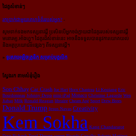
ដៃគូសំខាន់ៗ
រក​​ប្រាក់​​ជា​​មួយ​​គេហទំព័រ​​របស់​​អ្នក?
-
សូម​ទាក់ទង​មក​ទស្សនាវដ្ដី ប្រសិន​បើ​អ្នក​ចង់​ក្លាយ​ជា​ដៃគូរ​របស់​ទស្សនាវដ្ដី​
មនោរម្យ.អាំងហ្វូ។ ដៃ​គូរ​ដ៏​សំខាន់​នេះ អាច​នឹង​ទទួល​បាន​នូវ​ការ​យោគយល់
និង​អត្ថ​ប្រយោជន៍​ផ្សេងៗ ពីទស្សនាវដ្ដី។
»
ទូរសាអេឡិចត្រូនិក សម្រាប់បុគ្គលិក
ស្វែងរក តាមសំនុំរឿង
Son Chhay
Car Crash
Joe Hart
Horn Chantrea
Li Keqiang
Eric
Monaco
Bourdonneau
Johnny Depp
mini-iPad
Christine Lagarde
Wen
Jiabao
Milk
Ronald Reagan
libraire
Cheam Apé
Sport
Drew Brees
Donald Trump
Creativity
Jesus Navas
Kem Sokha
Kang Chandararot
Dave Richards
Tourl Thnung
coreen
Ricardo Carvalho
Roberto Martinez