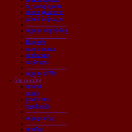
វិទ្យុ ទូរទស្សន៍ រូបភាព
ភាពយន្ដ ផ្ទាំងសំពត់ស
ប្រពៃណី ទំនៀមទម្លាប់
----------------------------
បណ្ដុំអត្ថបទវប្បធម៌សិល្បៈ
----------------------------
ជីវិតប្រចាំថ្ងៃ
សុខភាព អនាម័យ
សោភ័ណភាព
បេះដូង ស្នេហា
----------------------------
បណ្ដុំអត្ថបទពីជីវិត
កីឡា-បច្ចេកវិទ្យា
បាល់ទាត់
ប្រដាល់
ប្រណាំងយាន
កីឡាដទៃទៀត
----------------------------
បណ្ដុំអត្ថបទកីឡា
----------------------------
បច្ចេកវិទ្យា