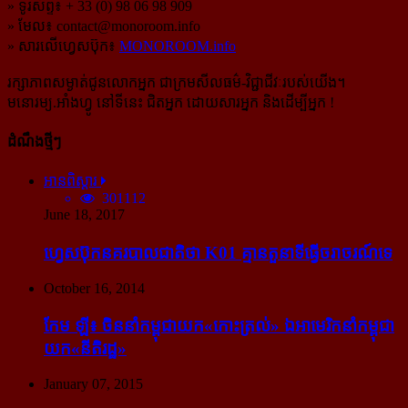
» ទូរស័ព្ទ៖ + 33 (0) 98 06 98 909
» មែល៖
contact@monoroom.info
» សារលើហ្វេសប៊ុក៖
MONOROOM.info
រក្សាភាពសម្ងាត់ជូនលោកអ្នក ជាក្រមសីលធម៌-​វិជ្ជាជីវៈ​របស់យើង។
មនោរម្យ.អាំងហ្វូ នៅទីនេះ ជិតអ្នក ដោយសារអ្នក និងដើម្បីអ្នក !
ដំណឹងថ្មីៗ
អានពិស្ដារ
301112
June 18, 2017
ហ្វេសប៊ុក​នគរបាល​ជាតិ​ថា K01 គ្មាន​តួនាទី​ធ្វើ​ចរាចរណ៍​ទេ
October 16, 2014
កែម ឡី៖ ចិន​នាំ​កម្ពុជា​យក​«កោះ​ត្រល់» ឯ​អាមេរិក​នាំ​កម្ពុជា​
យក​«នីតិរដ្ឋ»
January 07, 2015