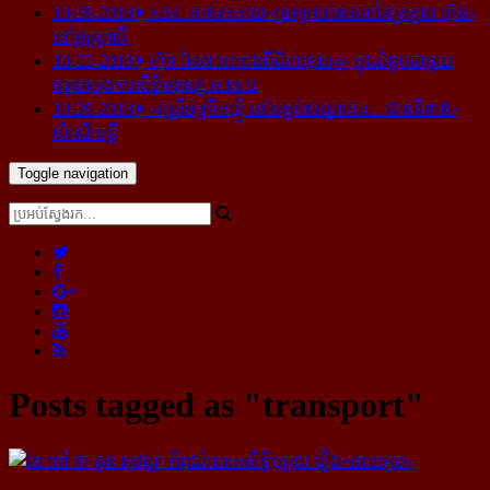
10-28-2018
ABC គាស់​កកាយ​«ទ្រព្យមហាសាល​នៃ​ត្រកូល ហ៊ុន»​
នៅ​អូស្ត្រាលី
10-23-2018
ហ៊ុន សែន អះអាង​ពី​ជំហរ​ខុស​គ្នា ក្នុង​ជំនួប​ជាមួយ​
ឧត្តម​ស្នងការ​សិទ្ធិ​មនុស្ស អ.ស.ប
10-20-2018
«រាត្រីចន្ទទឹកឃ្មុំ នៅបន្ទប់សណ្ឋាគារ... ជាន់ទី៣៥»
សំណើចខ្លី
Toggle navigation
Posts tagged as "transport"