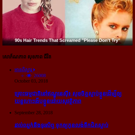
សោភ័ណភាព សុខភាព ជីវិត
អានពិស្ដារ
26008
October 03, 2018
គ្រោះធម្មជាតិនៅឥណ្ឌូនេស៊ី៖ សុខចិត្ត​ស្លាប់​ខ្លួន​ដើម្បី​ឲ្យ​
យន្ដហោះ​ងើប​ខ្លួន​ដោយ​សុវត្ថិភាព
September 28, 2018
រវល់​ឈ្លក់​នឹង​ទូរស័ព្ទ ទុក​ឲ្យ​កូន​លង់​ទឹក​ជិត​ស្លាប់