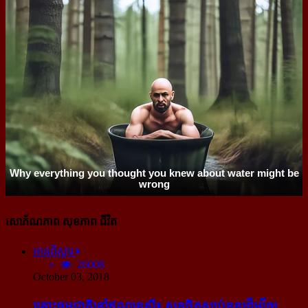
សោភ័ណភាព សុខភាព ជីវិត
អានពិស្ដារ
26008
October 03, 2018
គ្រោះធម្មជាតិនៅឥណ្ឌូនេស៊ី៖ សុខចិត្ត​ស្លាប់​ខ្លួន​ដើម្បី​ឲ្យ​