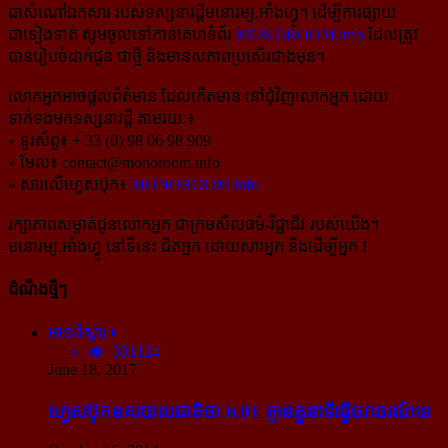
ជាសំណៅឯកសារ របស់ទស្សនាវដ្ដីមនោរម្យ.អាំងហ្វូ។ ដើម្បីការផ្សាយ
ជាទៀងទាត់ សូមចូលទៅកាន់​គេហទំព័រ
MONOROOM.info
ដែលត្រូវ
បានរៀបចំដាក់ជូន ជាថ្មី និងមានសភាពប្រសើរជាងមុន។
លោកអ្នកអាចផ្ដល់ព័ត៌មាន ដែលកើតមាន នៅជុំវិញលោកអ្នក ដោយ
ទាក់ទងមកទស្សនាវដ្ដី តាមរយៈ៖
» ទូរស័ព្ទ៖ + 33 (0) 98 06 98 909
» មែល៖
contact@monoroom.info
» សារលើហ្វេសប៊ុក៖
MONOROOM.info
រក្សាភាពសម្ងាត់ជូនលោកអ្នក ជាក្រមសីលធម៌-​វិជ្ជាជីវៈ​របស់យើង។
មនោរម្យ.អាំងហ្វូ នៅទីនេះ ជិតអ្នក ដោយសារអ្នក និងដើម្បីអ្នក !
ដំណឹងថ្មីៗ
អានពិស្ដារ
301124
June 18, 2017
ហ្វេសប៊ុក​នគរបាល​ជាតិ​ថា K01 គ្មាន​តួនាទី​ធ្វើ​ចរាចរណ៍​ទេ