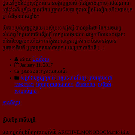
ដូចនៅក្នុងវីដេអូសុវត្ថិភាព បានបង្ហាញស្រាប់ (វីដេអូខាងក្រោម) រថយន្ដពណ៌
ខ្មៅទាំងពីរគ្រឿង បានបើក​បញ្ច្រាស​ទិសគ្នា ក្នុងល្បឿនដ៏លឿន ហើយបានបុក
គ្នា ចំពីមុខយ៉ាងខ្លាំង។
បើតាមប្រព័ន្ធផ្សព្វផ្សាយ របស់ប្រទេសរ៉ូស្ស៊ី បានឲ្យដឹងថា តៃកុងរថយន្ដ
សំណព្វ នៃប្រធានាធិបតីរ៉ូស្ស៊ី បាន​ប្រកបមុខរបប ជាអ្នកបើកបរថយន្ដនេះ
តាំងពី៤០ឆ្នាំមកហើយ។ នៅក្នុងពេលគ្រោះថ្នាក់នោះ មិនមានវត្តមាន​
ប្រធានាធិបតី ឬក្រុមគ្រួសារណាម្នាក់ របស់ប្រធានាធិបតី [...]
ដោយ:
ជ័យវិបុល
January 11, 2017
ប្រធានបទ: គ្រោះចរាចរណ៍
សម្រាំងបច្ចុប្បន្នភាព
,
អត្ថបទមានវីដេអូ
,
គ្រប់អត្ថបទជា
ខេមរភាសា
,
បច្ចុប្បន្នភាពក្នុងលោក
,
ពិភពលោក
,
យុត្តិធម៌
សណ្ដាប់ធ្នាប់
អានពិស្ដារ
ប្រិយមិត្ត ជាទីមេត្រី,
លោកអ្នកកំពុងពិគ្រោះគេហទំព័រ ARCHIVE.MONOROOM.info ដែល