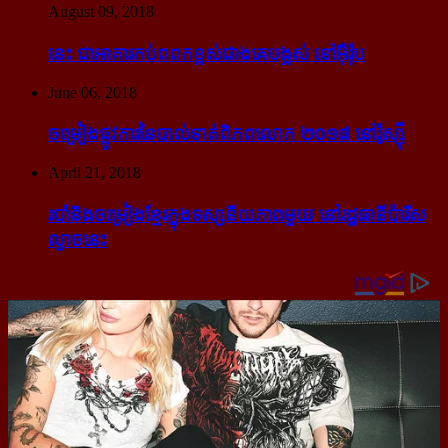
August 09, 2018
នេះ ជា​អាគារ​កប់​ពពក​ខ្ពស់​ជាង​គេ​បង្អស់ នៅ​អ៊ឺរ៉ុប
June 06, 2018
ចម្រៀង​ផ្លូវការ​នៃ​បាល់ទាត់​ពិភពលោក ២០១៨ នៅ​រ៉ូស្ស៊ី
April 21, 2018
របាំ​និង​ចម្រៀង​ខ្មែរ​ក្នុង​ទស្សនីយភាព​មួយ នៅ​រដ្ឋធានី​ប៉ារីស​
ល្ងាច​នេះ