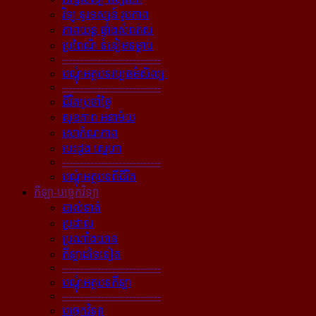
វិទ្យុ ទូរទស្សន៍ រូបភាព
ភាពយន្ដ ផ្ទាំងសំពត់ស
ប្រពៃណី ទំនៀមទម្លាប់
----------------------------
បណ្ដុំអត្ថបទវប្បធម៌សិល្បៈ
----------------------------
ជីវិតប្រចាំថ្ងៃ
សុខភាព អនាម័យ
សោភ័ណភាព
បេះដូង ស្នេហា
----------------------------
បណ្ដុំអត្ថបទពីជីវិត
កីឡា-បច្ចេកវិទ្យា
បាល់ទាត់
ប្រដាល់
ប្រណាំងយាន
កីឡាដទៃទៀត
----------------------------
បណ្ដុំអត្ថបទកីឡា
----------------------------
បច្ចេកវិទ្យា