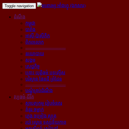
Toggle navigation
ដំណឹង
កម្ពុជា
បារាំង
អាស៊ី-ប៉ាស៊ីភិក
ពិភពលោក
----------------------------
នយោបាយ
សង្គម
សេដ្ឋកិច្ច
គ្រោះ យុត្តិធម៌ បទល្មើស
បរិស្ថាន ផែនដី ព្រំដែន
----------------------------
បណ្ដុំគ្រប់ដំណឹង
វប្បធម៌-ជីវិត
ស្ថាបត្យកម្ម រៀបចំនគរ
គំនូរ ចម្លាក់
ភ្លេង ចម្រៀង ស្មូត្រ
របាំ ល្ខោន ទស្សនីយភាព
អក្សសិល្ប៍ សៀវភៅ