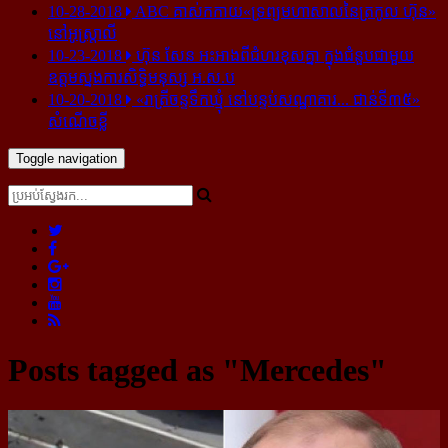
10-28-2018
ABC គាស់​កកាយ​«ទ្រព្យមហាសាល​នៃ​ត្រកូល ហ៊ុន»​
នៅ​អូស្ត្រាលី
10-23-2018
ហ៊ុន សែន អះអាង​ពី​ជំហរ​ខុស​គ្នា ក្នុង​ជំនួប​ជាមួយ​
ឧត្តម​ស្នងការ​សិទ្ធិ​មនុស្ស អ.ស.ប
10-20-2018
«រាត្រីចន្ទទឹកឃ្មុំ នៅបន្ទប់សណ្ឋាគារ... ជាន់ទី៣៥»
សំណើចខ្លី
Toggle navigation
Posts tagged as "Mercedes"