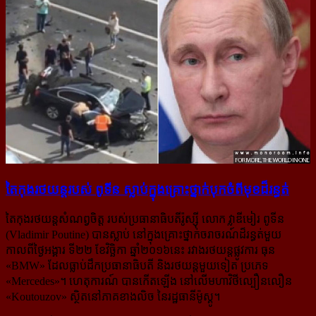
តៃកុងរថយន្ដរបស់ ពូទីន ស្លាប់​ក្នុង​គ្រោះ​ថ្នាក់​បុក​ចំ​ពី​មុខ​ដ៏​រន្ធត់
តៃកុងរថយន្ដសំណព្វចិត្ត របស់ប្រធានាធិបតីរ៉ូស្ស៊ី លោក វ្លាឌីមៀរ ពូទីន
(Vladimir Poutine) បានស្លាប់ នៅ​ក្នុង​គ្រោះថ្នាក់ចរាចរណ៍ដ៏រន្ធត់មួយ
កាលពីថ្ងៃអង្គារ ទី២២ ខែវិច្ឆិកា ឆ្នាំ២០១៦នេះ រវាងរថយន្ដផ្លូវការ ធុន
«BMW» ដែលធ្លាប់ដឹកប្រធានាធិបតី និងរថយន្ដមួយទៀត ប្រភេទ
«Mercedes»។ ហេតុការណ៍ បាន​កើត​ឡើង នៅ​លើ​មហាវិថី​ល្បឿនលឿន
«Koutouzov» ស្ថិតនៅភាគខាងលិច នៃរដ្ឋធានីម៉ូស្គូ។