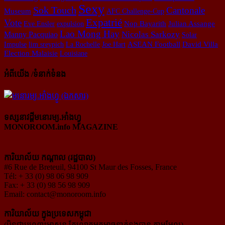
Sexy
Sok Touch
Cantonale
Museum
AFC Challenge-Cup
Expatrié
Vote
Julian Assange
Eve Ensler
expulsion
Nop Bayarith
Lao Mong Hay
Nicolas Sarkozy
Manny Pacquiao
Solar
Impulse
lim sreypich
La Rochelle
Joe Hart
ASEAN Football
David Villa
Election Malaisie
Louisiane
អំពីយើង /ទំនាក់ទំនង
ទស្សនាវដ្ដីមនោរម្យ.អាំងហ្វូ
MONOROOM.info MAGAZINE
ការិយាល័យ កណ្ដាល (រដ្ឋបាល)
#6 Rue de Breteuil, 94100 St Maur des Fosses, France
Tél: + 33 (0) 98 06 98 909
Fax: + 33 (0) 98 56 98 909
Email:
contact@monoroom.info
ការិយាល័យ ក្នុង​ប្រទេស​កម្ពុជា
(បិទជាបណ្ដោះអាសន្ន តែលោកអ្នកអាចទាក់ទងបាន តាមមែល)