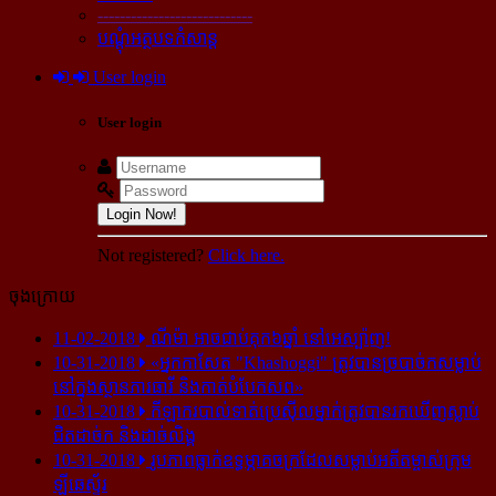
----------------------------
បណ្ដុំអត្ថបទកំសាន្ដ
User login
User login
Login Now!
Not registered?
Click here.
ចុងក្រោយ
11-02-2018
ណីម៉ា អាច​ជាប់​គុក​៦ឆ្នាំ នៅ​អេស្ប៉ាញ!
10-31-2018
«អ្នក​កាសែត "Khashoggi" ត្រូវ​បាន​ច្របាច់ក​សម្លាប់​
នៅ​ក្នុង​ស្ថាន​ភារធារី និង​កាត់​បំបែក​សព»
10-31-2018
កីឡាករ​បាល់ទាត់​ប្រេស៊ីល​ម្នាក់​ត្រូវ​បាន​រក​ឃើញ​ស្លាប់​
ជិត​ដាច់ក និង​ដាច់​លិង្គ
10-31-2018
រូបភាព​ធ្លាក់​ឧទ្ធម្ភាគចក្រ​ដែល​សម្លាប់​អតីត​ម្ចាស់​ក្រុម​
ឡីឆេស្ទ័រ