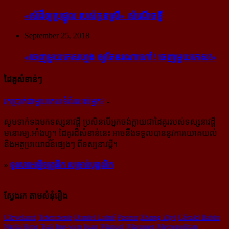
«សំដី​ឲ្យ​ប្រផ្នូល របស់​កូនស្រី» សំណើចខ្លី
September 25, 2018
«ចេញ​មួយ​កេស​ហ្មង ឲ្យ​តែ​នរណា​ហៅ! ចេញ​មួយ​កេស!»
ដៃគូសំខាន់ៗ
រក​​ប្រាក់​​ជា​​មួយ​​គេហទំព័រ​​របស់​​អ្នក?
-
សូម​ទាក់ទង​មក​ទស្សនាវដ្ដី ប្រសិន​បើ​អ្នក​ចង់​ក្លាយ​ជា​ដៃគូរ​របស់​ទស្សនាវដ្ដី​
មនោរម្យ.អាំងហ្វូ។ ដៃ​គូរ​ដ៏​សំខាន់​នេះ អាច​នឹង​ទទួល​បាន​នូវ​ការ​យោគយល់
និង​អត្ថ​ប្រយោជន៍​ផ្សេងៗ ពីទស្សនាវដ្ដី។
»
ទូរសាអេឡិចត្រូនិក សម្រាប់បុគ្គលិក
ស្វែងរក តាមសំនុំរឿង
Cleveland
Tchetchenie
Daniel Lainé
Pasteur
Zhang Ziyi
Gérald Babin
Nadia Heng
Tsaï Ing-wen
Juan Manuel Marquez
Metropolitan