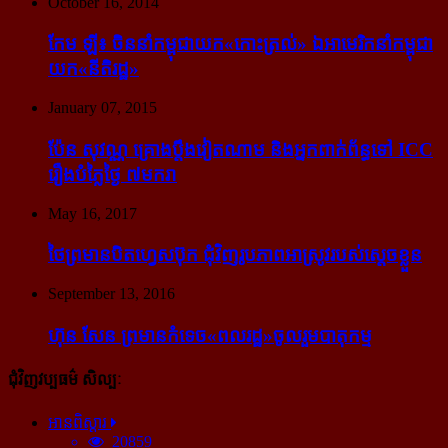
October 16, 2014
កែម ឡី៖ ចិន​នាំ​កម្ពុជា​យក​«កោះ​ត្រល់» ឯ​អាមេរិក​នាំ​កម្ពុជា​
យក​«នីតិរដ្ឋ»
January 07, 2015
ប៉ែន សុវណ្ណ គ្រោង​ប្តឹង​វៀតណាម និង​អ្នក​ពាក់​ព័ន្ធ​ទៅ ICC
រឿង​បំភ្លៃ​ថ្ងៃ ៧​មករា
May 16, 2017
ថៃ​ព្រមាន​បិត​ហ្វេសប៊ុក ជុំ​វិញ​រូបភាព​អាស្រូវ​របស់​ស្ដេច​ខ្លួន
September 13, 2016
ហ៊ុន សែន ព្រមាន​កំទេច​«ពលរដ្ឋ»​ចូលរួម​បាតុកម្ម
ជុំវិញវប្បធម៌ សិល្បៈ
អានពិស្ដារ
20859