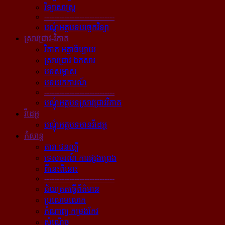
វិទ្យាសាស្ត្រ
----------------------------
បណ្ដុំអត្ថបទបច្ចេកវិទ្យា
ស្រាវជ្រាវ-វិភាគ
វិភាគ អត្ថាធិប្បាយ
ស្រាវជ្រាវ ឯកសារ
បទសម្ភាស
បទយកការណ៍
----------------------------
បណ្ដុំអត្ថបទស្រាវជ្រាវវិភាគ
វីដេអូ
បណ្ដុំអត្ថបទមានវីដេអូ
កំសាន្ដ
តារា ជនល្បី
ទេសចរណ៍ ការផ្សងព្រេង
ពីនេះពីនោះ
----------------------------
ជ័យគ្រតធ្វើព័ត៌មាន
ប្រលោមលោក
កំណាព្យ កម្រងកែវ
សំណើច