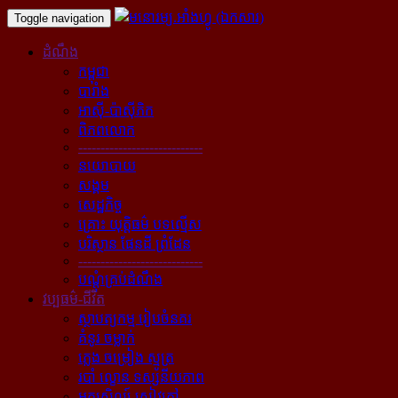
Toggle navigation
ដំណឹង
កម្ពុជា
បារាំង
អាស៊ី-ប៉ាស៊ីភិក
ពិភពលោក
----------------------------
នយោបាយ
សង្គម
សេដ្ឋកិច្ច
គ្រោះ យុត្តិធម៌ បទល្មើស
បរិស្ថាន ផែនដី ព្រំដែន
----------------------------
បណ្ដុំគ្រប់ដំណឹង
វប្បធម៌-ជីវិត
ស្ថាបត្យកម្ម រៀបចំនគរ
គំនូរ ចម្លាក់
ភ្លេង ចម្រៀង ស្មូត្រ
របាំ ល្ខោន ទស្សនីយភាព
អក្សសិល្ប៍ សៀវភៅ