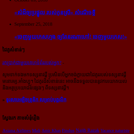
«សំដី​ឲ្យ​ប្រផ្នូល របស់​កូនស្រី» សំណើចខ្លី
September 25, 2018
«ចេញ​មួយ​កេស​ហ្មង ឲ្យ​តែ​នរណា​ហៅ! ចេញ​មួយ​កេស!»
ដៃគូសំខាន់ៗ
រក​​ប្រាក់​​ជា​​មួយ​​គេហទំព័រ​​របស់​​អ្នក?
-
សូម​ទាក់ទង​មក​ទស្សនាវដ្ដី ប្រសិន​បើ​អ្នក​ចង់​ក្លាយ​ជា​ដៃគូរ​របស់​ទស្សនាវដ្ដី​
មនោរម្យ.អាំងហ្វូ។ ដៃ​គូរ​ដ៏​សំខាន់​នេះ អាច​នឹង​ទទួល​បាន​នូវ​ការ​យោគយល់
និង​អត្ថ​ប្រយោជន៍​ផ្សេងៗ ពីទស្សនាវដ្ដី។
»
ទូរសាអេឡិចត្រូនិក សម្រាប់បុគ្គលិក
ស្វែងរក តាមសំនុំរឿង
Mali
Najib Razak
Asiana Airlines
Amir Khan
Findus
Vacance naturiste