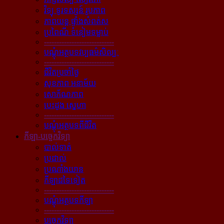
វិទ្យុ ទូរទស្សន៍ រូបភាព
ភាពយន្ដ ផ្ទាំងសំពត់ស
ប្រពៃណី ទំនៀមទម្លាប់
----------------------------
បណ្ដុំអត្ថបទវប្បធម៌សិល្បៈ
----------------------------
ជីវិតប្រចាំថ្ងៃ
សុខភាព អនាម័យ
សោភ័ណភាព
បេះដូង ស្នេហា
----------------------------
បណ្ដុំអត្ថបទពីជីវិត
កីឡា-បច្ចេកវិទ្យា
បាល់ទាត់
ប្រដាល់
ប្រណាំងយាន
កីឡាដទៃទៀត
----------------------------
បណ្ដុំអត្ថបទកីឡា
----------------------------
បច្ចេកវិទ្យា