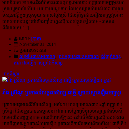
មាន​ន័យ​ថា ទាក់​ទង​នឹង​ព័ត៌មាន​លេច​ឮ​កន្លង​មក​នោះ កញ្ញា​បាន​ចេញ​មុខ​បក​
ស្រាយ​រួច​រាល់​ហើយ។ អម​ជា​មួយ​រូបភាព នៃ​បទ​សម្ភាសន៍​របស់​នាង ជា​មួយ​
ទស្សនាវដ្ដី​ក្នុង​ស្រុក​មួយ តារា​សម្តែង​ស្រី ដែល​រុំ​ព័ទ្ធ​ដោយ​រឿង​អាស្រូវ​រូប​នេះ
បាន​សរសេរ​បន្ត នៅ​លើ​ជញ្ជាំង​ហ្វេសប៊ុក​របស់​ខ្លួន​ទៀត​ថា៖ «
តាម​រយៈ
ព័ត៌មាន​នេះ [...]
ដោយ:
ប្រាថ្នា
November 01, 2014
ប្រធានបទ: តារា
សម្រាំងជាខេមរភាសា
,
គ្រប់អត្ថបទជាខេមរភាសា
,
ជុំវិញកំសាន្ដ
,
តារា ជនល្បីៗ
,
សម្រាំងកំសាន្ដ
អានពិស្ដារ
វ៉ាង ស្រីណូ ប្រកាស​វិល​ចូល​សិល្បៈ​ជា​ថ្មី ក្រោយ​ស្ងាត់​រឿង​អាស្រូវ
ក្រោយអវត្តមានពីវិស័យសិល្បៈ អស់​រយៈពេល​ប្រមាណ​ជាង​៤ឆ្នាំ កញ្ញា វ៉ាង
ស្រីណូ ដែល​ត្រូវ​បាន​គេ​ស្គាល់​ថា ជា​តារា​សម្តែង​ស្រី​ចូល​បញ្ចេញ​រាង​ស៊ិចស៊ី
លេច​លើ​បញ្ចេញ​ក្រោម កាល​ពី​ពេល​ថ្មីៗ​នេះ នៅ​លើ​ទំព័រ​ហ្វេសប៊ុក​របស់​នាង
គេ​ឃើញ​សារ​មួយ​បាន​រំលេច​ឡើង ប្រកាស​ពី​ការ​វិល​ចូល​ពិភព​សិល្បៈ​ជា​ថ្មី និង​