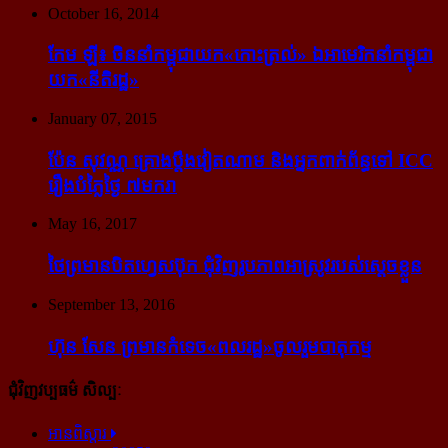
October 16, 2014
កែម ឡី៖ ចិន​នាំ​កម្ពុជា​យក​«កោះ​ត្រល់» ឯ​អាមេរិក​នាំ​កម្ពុជា​
យក​«នីតិរដ្ឋ»
January 07, 2015
ប៉ែន សុវណ្ណ គ្រោង​ប្តឹង​វៀតណាម និង​អ្នក​ពាក់​ព័ន្ធ​ទៅ ICC
រឿង​បំភ្លៃ​ថ្ងៃ ៧​មករា
May 16, 2017
ថៃ​ព្រមាន​បិត​ហ្វេសប៊ុក ជុំ​វិញ​រូបភាព​អាស្រូវ​របស់​ស្ដេច​ខ្លួន
September 13, 2016
ហ៊ុន សែន ព្រមាន​កំទេច​«ពលរដ្ឋ»​ចូលរួម​បាតុកម្ម
ជុំវិញវប្បធម៌ សិល្បៈ
អានពិស្ដារ