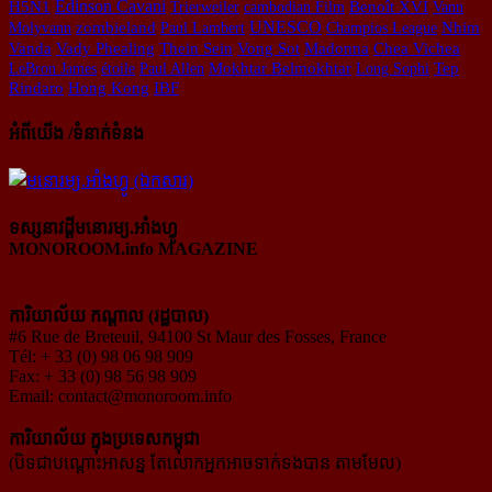
H5N1
Edinson Cavani
Trierweiler
cambodian Film
Benoît XVI
Vann
UNESCO
Molyvann
zombieland
Paul Lambert
Champios League
Nhim
Chea Vichea
Vanda
Vady Phealing
Thein Sein
Vong Sot
Madonna
LeBron James
étoile
Paul Allen
Mokhtar Belmokhtar
Long Sophi
Tep
Rindaro
Hong Kong
IBF
អំពីយើង /ទំនាក់ទំនង
ទស្សនាវដ្ដីមនោរម្យ.អាំងហ្វូ
MONOROOM.info MAGAZINE
ការិយាល័យ កណ្ដាល (រដ្ឋបាល)
#6 Rue de Breteuil, 94100 St Maur des Fosses, France
Tél: + 33 (0) 98 06 98 909
Fax: + 33 (0) 98 56 98 909
Email:
contact@monoroom.info
ការិយាល័យ ក្នុង​ប្រទេស​កម្ពុជា
(បិទជាបណ្ដោះអាសន្ន តែលោកអ្នកអាចទាក់ទងបាន តាមមែល)