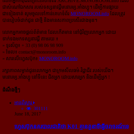
លោកអ្នកកំពុងពិគ្រោះគេហទំព័រ ARCHIVE.MONOROOM.info ដែល
ជាសំណៅឯកសារ របស់ទស្សនាវដ្ដីមនោរម្យ.អាំងហ្វូ។ ដើម្បីការផ្សាយ
ជាទៀងទាត់ សូមចូលទៅកាន់​គេហទំព័រ
MONOROOM.info
ដែលត្រូវ
បានរៀបចំដាក់ជូន ជាថ្មី និងមានសភាពប្រសើរជាងមុន។
លោកអ្នកអាចផ្ដល់ព័ត៌មាន ដែលកើតមាន នៅជុំវិញលោកអ្នក ដោយ
ទាក់ទងមកទស្សនាវដ្ដី តាមរយៈ៖
» ទូរស័ព្ទ៖ + 33 (0) 98 06 98 909
» មែល៖
contact@monoroom.info
» សារលើហ្វេសប៊ុក៖
MONOROOM.info
រក្សាភាពសម្ងាត់ជូនលោកអ្នក ជាក្រមសីលធម៌-​វិជ្ជាជីវៈ​របស់យើង។
មនោរម្យ.អាំងហ្វូ នៅទីនេះ ជិតអ្នក ដោយសារអ្នក និងដើម្បីអ្នក !
ដំណឹងថ្មីៗ
អានពិស្ដារ
301111
June 18, 2017
ហ្វេសប៊ុក​នគរបាល​ជាតិ​ថា K01 គ្មាន​តួនាទី​ធ្វើ​ចរាចរណ៍​ទេ