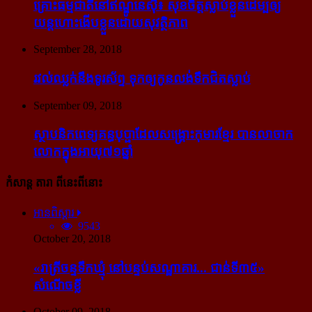
គ្រោះធម្មជាតិនៅឥណ្ឌូនេស៊ី៖ សុខចិត្ត​ស្លាប់​ខ្លួន​ដើម្បី​ឲ្យ​
យន្ដហោះ​ងើប​ខ្លួន​ដោយ​សុវត្ថិភាព
September 28, 2018
រវល់​ឈ្លក់​នឹង​ទូរស័ព្ទ ទុក​ឲ្យ​កូន​លង់​ទឹក​ជិត​ស្លាប់
September 09, 2018
ស្ថាបនិក​ពេទ្យ​គន្ធបុប្ផា​ដែល​សង្គ្រោះ​កុមារ​ខ្មែរ​ បាន​លាចាក​
លោក​ក្នុង​អាយុ​៧១ឆ្នាំ
កំសាន្ដ តារា ពីនេះពីនោះ
អានពិស្ដារ
9543
October 20, 2018
«រាត្រីចន្ទទឹកឃ្មុំ នៅបន្ទប់សណ្ឋាគារ... ជាន់ទី៣៥»
សំណើចខ្លី
October 09, 2018