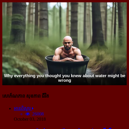
សោភ័ណភាព សុខភាព ជីវិត
អានពិស្ដារ
26008
October 03, 2018