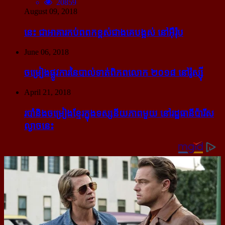
20859
August 09, 2018
នេះ ជា​អាគារ​កប់​ពពក​ខ្ពស់​ជាង​គេ​បង្អស់ នៅ​អ៊ឺរ៉ុប
June 06, 2018
ចម្រៀង​ផ្លូវការ​នៃ​បាល់ទាត់​ពិភពលោក ២០១៨ នៅ​រ៉ូស្ស៊ី
April 21, 2018
របាំ​និង​ចម្រៀង​ខ្មែរ​ក្នុង​ទស្សនីយភាព​មួយ នៅ​រដ្ឋធានី​ប៉ារីស​
ល្ងាច​នេះ