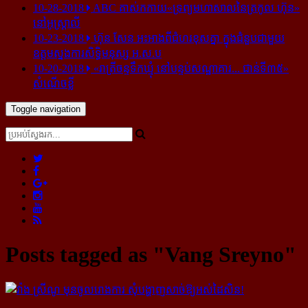
10-28-2018
ABC គាស់​កកាយ​«ទ្រព្យមហាសាល​នៃ​ត្រកូល ហ៊ុន»​
នៅ​អូស្ត្រាលី
10-23-2018
ហ៊ុន សែន អះអាង​ពី​ជំហរ​ខុស​គ្នា ក្នុង​ជំនួប​ជាមួយ​
ឧត្តម​ស្នងការ​សិទ្ធិ​មនុស្ស អ.ស.ប
10-20-2018
«រាត្រីចន្ទទឹកឃ្មុំ នៅបន្ទប់សណ្ឋាគារ... ជាន់ទី៣៥»
សំណើចខ្លី
Toggle navigation
Posts tagged as "Vang Sreyno"