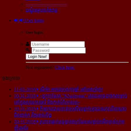
----------------------------
បណ្ដុំអត្ថបទកំសាន្ដ
User login
User login
Login Now!
Not registered?
Click here.
ចុងក្រោយ
11-02-2018
ណីម៉ា អាច​ជាប់​គុក​៦ឆ្នាំ នៅ​អេស្ប៉ាញ!
10-31-2018
«អ្នក​កាសែត "Khashoggi" ត្រូវ​បាន​ច្របាច់ក​សម្លាប់​
នៅ​ក្នុង​ស្ថាន​ភារធារី និង​កាត់​បំបែក​សព»
10-31-2018
កីឡាករ​បាល់ទាត់​ប្រេស៊ីល​ម្នាក់​ត្រូវ​បាន​រក​ឃើញ​ស្លាប់​
ជិត​ដាច់ក និង​ដាច់​លិង្គ
10-31-2018
រូបភាព​ធ្លាក់​ឧទ្ធម្ភាគចក្រ​ដែល​សម្លាប់​អតីត​ម្ចាស់​ក្រុម​
ឡីឆេស្ទ័រ