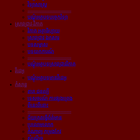
វិទ្យាសាស្ត្រ
----------------------------
បណ្ដុំអត្ថបទបច្ចេកវិទ្យា
ស្រាវជ្រាវ-វិភាគ
វិភាគ អត្ថាធិប្បាយ
ស្រាវជ្រាវ ឯកសារ
បទសម្ភាស
បទយកការណ៍
----------------------------
បណ្ដុំអត្ថបទស្រាវជ្រាវវិភាគ
វីដេអូ
បណ្ដុំអត្ថបទមានវីដេអូ
កំសាន្ដ
តារា ជនល្បី
ទេសចរណ៍ ការផ្សងព្រេង
ពីនេះពីនោះ
----------------------------
ជ័យគ្រតធ្វើព័ត៌មាន
ប្រលោមលោក
កំណាព្យ កម្រងកែវ
សំណើច