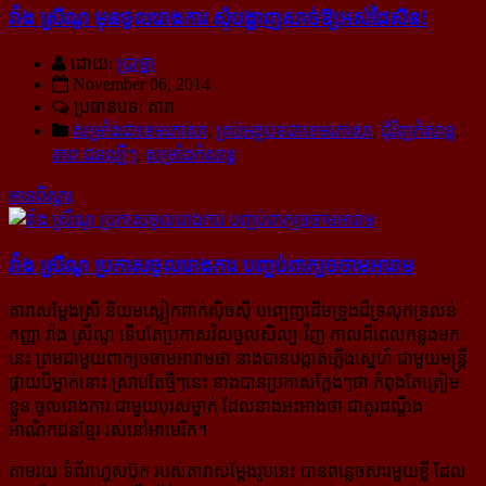
វ៉ាង ស្រីណូ មុន​ចូល​រោង​ការ សុំ​បង្ហាញ​សាច់​ឱ្យ​អស់​ដៃ​សិន!
ដោយ:
ប្រាថ្នា
November 06, 2014
ប្រធានបទ: តារា
សម្រាំងជាខេមរភាសា
,
គ្រប់អត្ថបទជាខេមរភាសា
,
ជុំវិញកំសាន្ដ
,
តារា ជនល្បីៗ
,
សម្រាំងកំសាន្ដ
អានពិស្ដារ
វ៉ាង ស្រីណូ ប្រកាស​ចូល​រោង​ការ បញ្ចប់​ពាក្យ​ចចាម​អារាម
តារាសម្តែងស្រី និយម​ស្លៀក​ពាក់​ស៊ិចស៊ី បញ្ចេញ​ដើម​ទ្រូង​ដ៏​ទ្រលុក​ទ្រលន់
កញ្ញា វ៉ាង ស្រីណូ ទើប​តែ​ប្រកាស​វិល​ចូល​សិល្បៈ​វិញ កាល​ពី​ពេល​កន្លង​មក​
នេះ ព្រម​ជា​មួយ​ពាក្យ​ចចាម​អារាម​ថា នាង​បាន​បង្កាត់​ភ្លើង​ស្នេហ៍ ជា​មួយ​មន្រ្តី​
ផ្កាយ​បី​ម្នាក់​នោះ ស្រាប់​តែ​ថ្មីៗ​នេះ នាង​បាន​ប្រកាស​ក្តែងៗ​ថា កំពុង​តែ​ត្រៀម​
ខ្លួន ចូល​រោង​ការ ជា​មួយ​បុរស​ម្នាក់ ដែល​នាង​អះអាង​ថា ជា​គូរ​ដណ្តឹង​
អាណិកជន​ខ្មែរ រស់​នៅ​អាមេរិក។
តាមរយៈទំព័រហ្វេសប៊ុក របស់​តារា​សម្តែង​រូប​នេះ បាន​ពន្លេច​សារ​មួយ​ខ្លី ដែល​