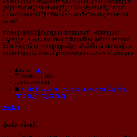
ទាមទារ​ការ​គាំទ្រ ពី​ទស្សនិកជន​។ សារនោះ បានបញ្ជាក់ថា នាងកំពុងត្រៀម
ត្រឡប់មកវិញ ជាមួយ​នឹង​ភាពយន្ដ​ថ្មី​មួយ ​ដែល​​គ្រោង​​នឹង​​សម្តែង សម្រាប់​​
ផ្សាយ​​នៅ​​ទូរទស្សន៍​ស៊ីធីអ៊ិន និង​ត្រៀម​ថត​នៅ​ដើម​ខែ​មករា ឆ្នាំ​២០១៥ ខាង​
មុខ​នេះ។
តារា​សម្តែង​ស៊ិចស៊ី​ល្បី​ឈ្មោះ​រូប​នេះ បាន​សរសេរ​ថា៖ «
ជំរាប​សួរ​ដល់
បណ្តាហ្វ្រេន (Friends) របស់នាងខ្ញុំ ជាពិសេសគឺបងៗផលិតករ អោយបាន
ដឹងថា នាងខ្ញុំ ស្រី ណូ បាន​បង្ហាញ​ខ្លួន(វិញ) នៅលើវិថីចាស់ ដែល​នាងខ្ញុំបាន
សម្រាកជាយូរហើយ គិតចាប់ពីឆ្នាំ២០១០មក​ទល់​ពេល​នេះ។ ហើយមិនយូរទេ
[...]
ដោយ:
ប្រាថ្នា
October 04, 2014
ប្រធានបទ: តារា
សម្រាំងជាខេមរភាសា
,
គ្រប់អត្ថបទជាខេមរភាសា
,
ជុំវិញកំសាន្ដ
,
តារា ជនល្បីៗ
,
សម្រាំងកំសាន្ដ
អានពិស្ដារ
ប្រិយមិត្ត ជាទីមេត្រី,