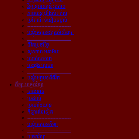
វិទ្យុ ទូរទស្សន៍ រូបភាព
ភាពយន្ដ ផ្ទាំងសំពត់ស
ប្រពៃណី ទំនៀមទម្លាប់
----------------------------
បណ្ដុំអត្ថបទវប្បធម៌សិល្បៈ
----------------------------
ជីវិតប្រចាំថ្ងៃ
សុខភាព អនាម័យ
សោភ័ណភាព
បេះដូង ស្នេហា
----------------------------
បណ្ដុំអត្ថបទពីជីវិត
កីឡា-បច្ចេកវិទ្យា
បាល់ទាត់
ប្រដាល់
ប្រណាំងយាន
កីឡាដទៃទៀត
----------------------------
បណ្ដុំអត្ថបទកីឡា
----------------------------
បច្ចេកវិទ្យា