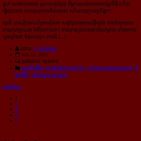
ម្នាក់ មកចាប់នាងថា មូលហេតុដំបូង គឺម្តាយរបស់នាងមានស្វាមីថ្មី ហើយ
ធ្វើបាបនាង យក​លុយ​កាក់ពីនាងអស់ ហើយដេញចេញពីផ្ទះ។
យុវតី បានរៀបរាប់បន្ថែមទៀតថា សព្វថ្ងៃនាងមានជម្ងឺម្យ៉ាង នាងខំព្យាយាម
រកលុយព្យាបាល តែមិនទាន់ជា។ នាងបានប្រាប់ឈ្មោះឪពុកម្តាយ ទាំងអាការៈ
ភ្លេចភ្លាំងថា ឪពុកឈ្មោះ ភាជន៍ [...]
ដោយ:
ក. សោភណ្ឌ
July 22, 2015
ប្រធានបទ: សុខភាព
សម្រាំងជីវិត
,
សម្រាំងជាខេមរភាសា
,
គ្រប់អត្ថបទជាខេមរភាសា
,
ជុំ
វិញជីវិត
,
លំនៅដ្ឋាន សួនច្បារ
អានពិស្ដារ
1
2
3
4
»