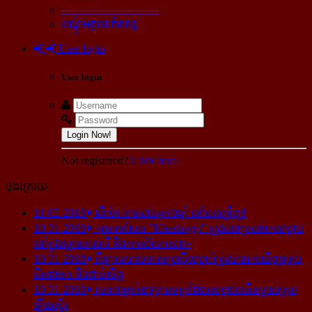
----------------------------
បណ្ដុំអត្ថបទកំសាន្ដ
User login
User login
Login Now!
Not registered?
Click here.
ចុងក្រោយ
11-02-2018
ណីម៉ា អាច​ជាប់​គុក​៦ឆ្នាំ នៅ​អេស្ប៉ាញ!
10-31-2018
«អ្នក​កាសែត "Khashoggi" ត្រូវ​បាន​ច្របាច់ក​សម្លាប់​
នៅ​ក្នុង​ស្ថាន​ភារធារី និង​កាត់​បំបែក​សព»
10-31-2018
កីឡាករ​បាល់ទាត់​ប្រេស៊ីល​ម្នាក់​ត្រូវ​បាន​រក​ឃើញ​ស្លាប់​
ជិត​ដាច់ក និង​ដាច់​លិង្គ
10-31-2018
រូបភាព​ធ្លាក់​ឧទ្ធម្ភាគចក្រ​ដែល​សម្លាប់​អតីត​ម្ចាស់​ក្រុម​
ឡីឆេស្ទ័រ