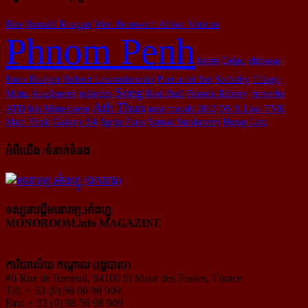
Rice
Ronald Reagan
West Bromwich Albion
Vatican
Phnom Penh
krem
Delpo
chinoise
Euro Budget
Robert Lewandowski
Puerta del Sol
Sotheby
Thiago
Song
Motta
Angleterre
toilettes
Red Bull
Franck Ribery
proverbe
Ath Thun
AFD
Iris Mittenaere
miss monde 2012
OS X Lion
TVK
Mam Virak
Galaxy S4
Apple Paris
Samak Sundaravej
Hong Lim
អំពីយើង /ទំនាក់ទំនង
ទស្សនាវដ្ដីមនោរម្យ.អាំងហ្វូ
MONOROOM.info MAGAZINE
ការិយាល័យ កណ្ដាល (រដ្ឋបាល)
#6 Rue de Breteuil, 94100 St Maur des Fosses, France
Tél: + 33 (0) 98 06 98 909
Fax: + 33 (0) 98 56 98 909