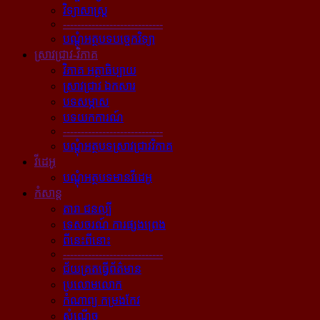
វិទ្យាសាស្ត្រ
----------------------------
បណ្ដុំអត្ថបទបច្ចេកវិទ្យា
ស្រាវជ្រាវ-វិភាគ
វិភាគ អត្ថាធិប្បាយ
ស្រាវជ្រាវ ឯកសារ
បទសម្ភាស
បទយកការណ៍
----------------------------
បណ្ដុំអត្ថបទស្រាវជ្រាវវិភាគ
វីដេអូ
បណ្ដុំអត្ថបទមានវីដេអូ
កំសាន្ដ
តារា ជនល្បី
ទេសចរណ៍ ការផ្សងព្រេង
ពីនេះពីនោះ
----------------------------
ជ័យគ្រតធ្វើព័ត៌មាន
ប្រលោមលោក
កំណាព្យ កម្រងកែវ
សំណើច