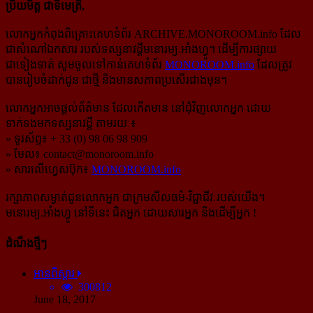
ប្រិយមិត្ត ជាទីមេត្រី,
លោកអ្នកកំពុងពិគ្រោះគេហទំព័រ ARCHIVE.MONOROOM.info ដែល
ជាសំណៅឯកសារ របស់ទស្សនាវដ្ដីមនោរម្យ.អាំងហ្វូ។ ដើម្បីការផ្សាយ
ជាទៀងទាត់ សូមចូលទៅកាន់​គេហទំព័រ
MONOROOM.info
ដែលត្រូវ
បានរៀបចំដាក់ជូន ជាថ្មី និងមានសភាពប្រសើរជាងមុន។
លោកអ្នកអាចផ្ដល់ព័ត៌មាន ដែលកើតមាន នៅជុំវិញលោកអ្នក ដោយ
ទាក់ទងមកទស្សនាវដ្ដី តាមរយៈ៖
» ទូរស័ព្ទ៖ + 33 (0) 98 06 98 909
» មែល៖
contact@monoroom.info
» សារលើហ្វេសប៊ុក៖
MONOROOM.info
រក្សាភាពសម្ងាត់ជូនលោកអ្នក ជាក្រមសីលធម៌-​វិជ្ជាជីវៈ​របស់យើង។
មនោរម្យ.អាំងហ្វូ នៅទីនេះ ជិតអ្នក ដោយសារអ្នក និងដើម្បីអ្នក !
ដំណឹងថ្មីៗ
អានពិស្ដារ
300812
June 18, 2017