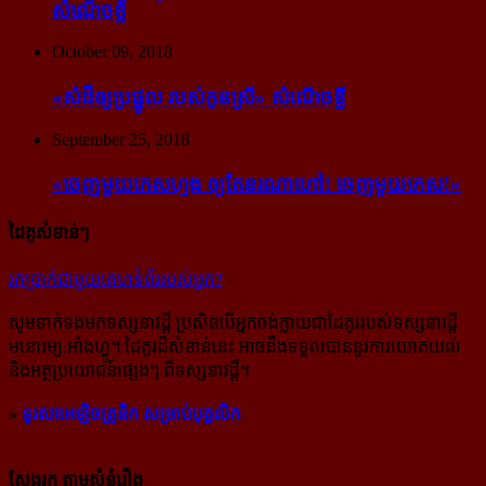
សំណើចខ្លី
October 09, 2018
«សំដី​ឲ្យ​ប្រផ្នូល របស់​កូនស្រី» សំណើចខ្លី
September 25, 2018
«ចេញ​មួយ​កេស​ហ្មង ឲ្យ​តែ​នរណា​ហៅ! ចេញ​មួយ​កេស!»
ដៃគូសំខាន់ៗ
រក​​ប្រាក់​​ជា​​មួយ​​គេហទំព័រ​​របស់​​អ្នក?
-
សូម​ទាក់ទង​មក​ទស្សនាវដ្ដី ប្រសិន​បើ​អ្នក​ចង់​ក្លាយ​ជា​ដៃគូរ​របស់​ទស្សនាវដ្ដី​
មនោរម្យ.អាំងហ្វូ។ ដៃ​គូរ​ដ៏​សំខាន់​នេះ អាច​នឹង​ទទួល​បាន​នូវ​ការ​យោគយល់
និង​អត្ថ​ប្រយោជន៍​ផ្សេងៗ ពីទស្សនាវដ្ដី។
»
ទូរសាអេឡិចត្រូនិក សម្រាប់បុគ្គលិក
ស្វែងរក តាមសំនុំរឿង