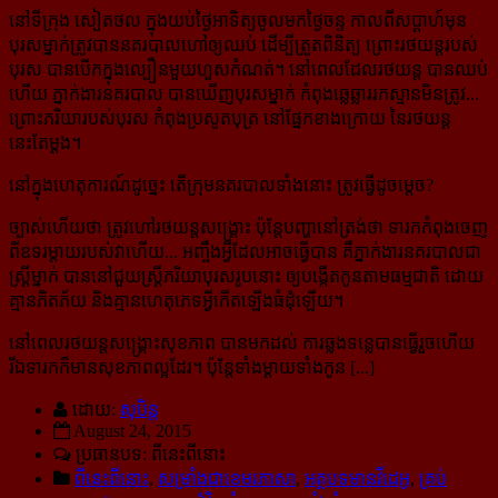
នៅទីក្រុង សៀតថល ក្នុងយប់ថ្ងៃអាទិត្យចូលមកថ្ងៃចន្ទ កាលពីសប្ដាហ៍មុន
បុរសម្នាក់ត្រូវបាននគរបាល​ហៅ​ឲ្យឈប់ ដើម្បីត្រួតពិនិត្យ ព្រោះរថយន្ដរបស់
បុរស បានបើកក្នុងល្បឿនមួយហួសកំណត់។ នៅពេលដែល​រថយន្ដ បានឈប់
ហើយ ភ្នាក់ងារនគរបាល បានឃើញបុរសម្នាក់ កំពុងឆ្លេឆ្លាររកស្មានមិនត្រូវ...
ព្រោះភរិយា​របស់​បុរស កំពុងប្រសូតបុត្រ នៅផ្នែកខាងក្រោយ នៃរថយន្ដ
នេះតែម្ដង។
នៅក្នុងហេតុការណ៍ដូច្នេះ តើក្រុមនគរបាលទាំងនោះ ត្រូវធ្វើដូចម្ដេច?
ច្បាស់ហើយថា ត្រូវហៅរថយន្ដសង្គ្រោះ ប៉ុន្តែបញ្ហានៅត្រង់ថា ទារកកំពុងចេញ
ពីឧទរម្ដាយរបស់វាហើយ... អញ្ចឹងអ្វីដែលអាចធ្វើបាន គឺភ្នាក់ងារនគរបាលជា
ស្ត្រីម្នាក់ បាននៅជួយស្ត្រីភរិយាបុរសរូបនោះ ឲ្យបង្កើតកូន​តាមធម្មជាតិ ដោយ
គ្មានភិតភ័យ និងគ្មានហេតុភេទអ្វីកើតឡើងធំដុំឡើយ។
នៅពេលរថយន្ដសង្គ្រោះសុខភាព បានមកដល់ ការឆ្លងទន្លេបានធ្វើរួចហើយ
រីឯទារកក៏មានសុខភាពល្អ​ដែរ។ ប៉ុន្តែទាំងម្ដាយទាំងកូន [...]
ដោយ:
សុបិន្ដ
August 24, 2015
ប្រធានបទ: ពីនេះពីនោះ
ពីនេះពីនោះ
,
សម្រាំងជាខេមរភាសា
,
អត្ថបទមានវីដេអូ
,
គ្រប់