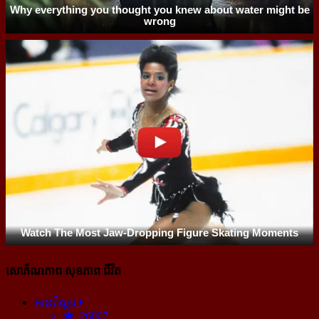
សោភ័ណភាព សុខភាព ជីវិត
អានពិស្ដារ
26007