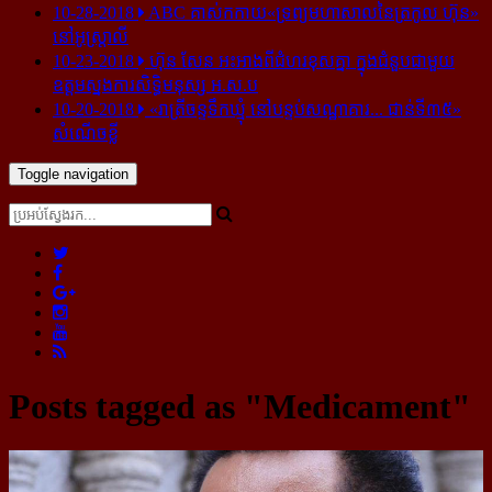
10-28-2018
ABC គាស់​កកាយ​«ទ្រព្យមហាសាល​នៃ​ត្រកូល ហ៊ុន»​
នៅ​អូស្ត្រាលី
10-23-2018
ហ៊ុន សែន អះអាង​ពី​ជំហរ​ខុស​គ្នា ក្នុង​ជំនួប​ជាមួយ​
ឧត្តម​ស្នងការ​សិទ្ធិ​មនុស្ស អ.ស.ប
10-20-2018
«រាត្រីចន្ទទឹកឃ្មុំ នៅបន្ទប់សណ្ឋាគារ... ជាន់ទី៣៥»
សំណើចខ្លី
Toggle navigation
Posts tagged as "Medicament"