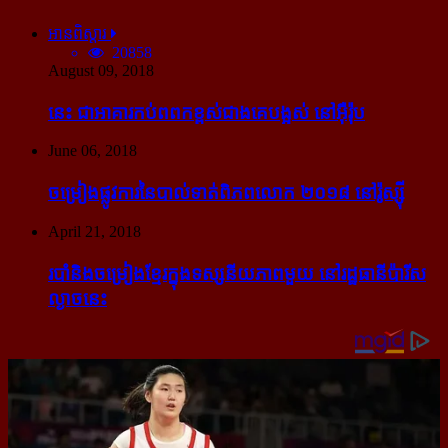
អានពិស្ដារ
20858
August 09, 2018
នេះ ជា​អាគារ​កប់​ពពក​ខ្ពស់​ជាង​គេ​បង្អស់ នៅ​អ៊ឺរ៉ុប
June 06, 2018
ចម្រៀង​ផ្លូវការ​នៃ​បាល់ទាត់​ពិភពលោក ២០១៨ នៅ​រ៉ូស្ស៊ី
April 21, 2018
របាំ​និង​ចម្រៀង​ខ្មែរ​ក្នុង​ទស្សនីយភាព​មួយ នៅ​រដ្ឋធានី​ប៉ារីស​
ល្ងាច​នេះ