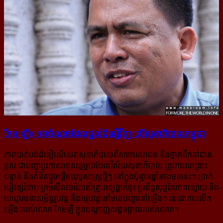
កែម ឡី៖ ១៦ចំណុច​ដែល​ផ្ដល់​ជំនឿ​វិញ លើ​សុខាភិបាល​កម្ពុជា
ភាពបាត់បង់ជំនឿលើសេវាសុខាភិបាលពីសាធារណជន និងថ្នាក់ដឹកនាំជាន់
ខ្ពស់ ជាបញ្ហាប្រកាសអាសន្ន​មួយ​ដែល​វិស័យសុខាភិបាល ត្រូវការ​សង្រោះ​
បន្ទាន់ និងគំនិតផ្តួចផ្តើមយុទ្ធសាស្រ្តថ្មីៗ នៅក្នុងប៉ុន្មានឆ្នាំ​ខាងមុខ​នេះ។ ប្រាក់
បៀវត្សរ៍ទាប ក្រមសីលធម៌របស់គ្រូពេទ្យធ្លាក់ចុះ ប្រព័ន្ធសុច្ចរិតភាពខ្សោយ និង
ហេដ្ឋា​រចនា​សម្ព័ន្ធ​រូបវន្ត និងអរូបវន្តនៅមានបញ្ហានៅឡើង។ នេះជាការលើក
ឡើង របស់លោក កែមឡី ក្នុងបណ្តាញសង្គម​ផ្ទាល់​របស់​លោក។