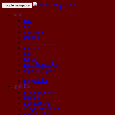
Toggle navigation
ដំណឹង
កម្ពុជា
បារាំង
អាស៊ី-ប៉ាស៊ីភិក
ពិភពលោក
----------------------------
នយោបាយ
សង្គម
សេដ្ឋកិច្ច
គ្រោះ យុត្តិធម៌ បទល្មើស
បរិស្ថាន ផែនដី ព្រំដែន
----------------------------
បណ្ដុំគ្រប់ដំណឹង
វប្បធម៌-ជីវិត
ស្ថាបត្យកម្ម រៀបចំនគរ
គំនូរ ចម្លាក់
ភ្លេង ចម្រៀង ស្មូត្រ
របាំ ល្ខោន ទស្សនីយភាព
អក្សសិល្ប៍ សៀវភៅ