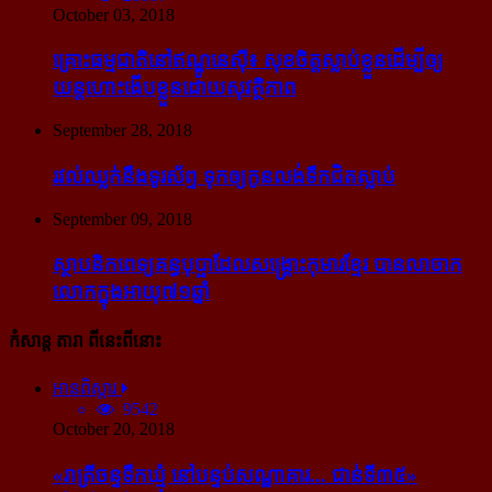
October 03, 2018
គ្រោះធម្មជាតិនៅឥណ្ឌូនេស៊ី៖ សុខចិត្ត​ស្លាប់​ខ្លួន​ដើម្បី​ឲ្យ​
យន្ដហោះ​ងើប​ខ្លួន​ដោយ​សុវត្ថិភាព
September 28, 2018
រវល់​ឈ្លក់​នឹង​ទូរស័ព្ទ ទុក​ឲ្យ​កូន​លង់​ទឹក​ជិត​ស្លាប់
September 09, 2018
ស្ថាបនិក​ពេទ្យ​គន្ធបុប្ផា​ដែល​សង្គ្រោះ​កុមារ​ខ្មែរ​ បាន​លាចាក​
លោក​ក្នុង​អាយុ​៧១ឆ្នាំ
កំសាន្ដ តារា ពីនេះពីនោះ
អានពិស្ដារ
9542
October 20, 2018
«រាត្រីចន្ទទឹកឃ្មុំ នៅបន្ទប់សណ្ឋាគារ... ជាន់ទី៣៥»