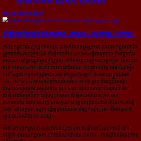
អត្ថបទជាខេមរភាសា
,
ជុំវិញកំសាន្ដ
,
សម្រាំងកំសាន្ដ
ទស្សនា និងអានពិស្ដារ
សំឡី​អនាម័យ​ស្ត្រី​មាន​សារជាតិ «ចាហួយ» បង្ក​ការ​ព្រួួយ​បារម្ភ?
ការបែកធ្លាយវីដេអូឃ្លីបបែបនេះ បានកើតមានម្តងរួចមក នាពេលកន្លងមក តែ
ត្រូវបានតំណាងក្រុមហ៊ុន សំឡី​អនាម័យ «MiMi»ធ្វើការស្រាយ ពីបញ្ហាទាំង
អស់នេះ។ ប៉ុន្តែបណ្ដាអ្នកប្រើប្រាស់ នៅតែមានការព្រួយ​បារម្ភ​ទៀត បើទោះជា
មាន ការបកស្រាយនោះក៏ដោយ។ ជាពិសេស ការព្រួយបារម្ភ បានកើនឡើង
កាន់តែខ្លាំង បន្ទាប់​ពីស្រ្តីម្ចាស់គណនីហ្វេសប៊ុកម្នាក់ ដាក់ឈ្មោះខ្លួនឯងថា
«So Theara» បានយកសំឡីអនាម័យម៉ាក MiMi មួយ និងប្រៀបធៀប
ជាមួយសំឡីអនាម័យមួយទៀត ម៉ាក Sofy ដោយយកមកពិសោធន៍ ដាក់
សំឡី​ទាំងពីរត្រាំ​ទឹក។ បន្តិចក្រោយមក សំឡីអានាម័យ MiMi មាន
សភាពហើម និងមានចេញ ជាលក្ខណៈចាហួយ​ម្យ៉ាងប៉ោងធំ ចំណែកឯសំឡី
Sofy នៅលក្ខណៈធម្មតា ធ្វើឲ្យអ្នកពិសោធ និងអ្នកប្រើប្រាស់ កើតចម្ងល់ថា
វត្ថុ​ធាតុដើមទាំងនោះ វាជាអ្វី?
បើតាមការបកស្រាយ របស់តំណាងក្រុមហ៊ុន សំឡីអនាម័យខាងលើ បាន
បញ្ជាក់ នាពេលកន្លងមក ទៅកាន់​សារធារណៈជនថា៖ «
ការជ្រើសរើសវត្ថុធាតុ