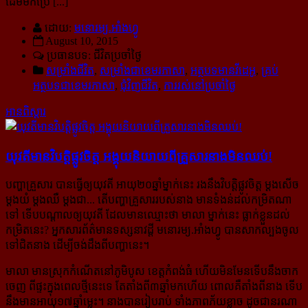
ដើមមកប្រើ [...]
ដោយ:
មនោរម្យ.អាំងហ្វូ
August 10, 2015
ប្រធានបទ: ជីវិតប្រចាំថ្ងៃ
សម្រាំងជីវិត
,
សម្រាំងជាខេមរភាសា
,
អត្ថបទមានវីដេអូ
,
គ្រប់
អត្ថបទជាខេមរភាសា
,
ជុំវិញជីវិត
,
ការរស់នៅប្រចាំថ្ងៃ
អានពិស្ដារ
យុវតី​មាន​វិបត្តិ​ផ្លូវ​ចិត្ត អង្គុយ​និយាយ​ពី​គ្រួសារ​នាង​មិន​ឈប់!
បញ្ហាគ្រួសារ បានធ្វើឲ្យយុវតី អាយុ២០ឆ្នាំម្នាក់នេះ រងនឹងវិបត្តិផ្លូវចិត្ត ម្ដងសើច
ម្ដងយំ ម្ដងឈឺ ម្ដងជា... តើ​បញ្ហា​គ្រួសាររបស់នាង មានទំងន់ដល់កម្រិតណា
ទៅ ទើបបណ្ដាលឲ្យយុវតី ដែលមានឈ្មោះថា មាលា ម្នាក់នេះ ធ្លាក់​ខ្លួនដល់
កម្រិតនេះ? អ្នកសារព័ត៌មានទស្សនាវដ្ដី មនោរម្យ.អាំងហ្វូ បានសាកល្បងចូល
ទៅជិតនាង ដើម្បី​ចង់​ដឹង​ពីបញ្ហានេះ។
មាលា មានស្រុកកំណើតនៅភូមិបូស ខេត្តកំពង់ធំ ហើយមិនមែនទើបនឹងចាក
ចេញ ពីផ្ទះក្នុងពេលថ្មីនេះទេ តែ​តាំងពី៣ឆ្នាំមកហើយ ពោលគឺតាំងពីនាង ទើប
នឹងមានអាយុ១៧ឆ្នាំម្លេះ។ នាងបានរៀបរាប់ ទាំងភាព​ភ័យ​ខ្លាច ដូចជានរណា