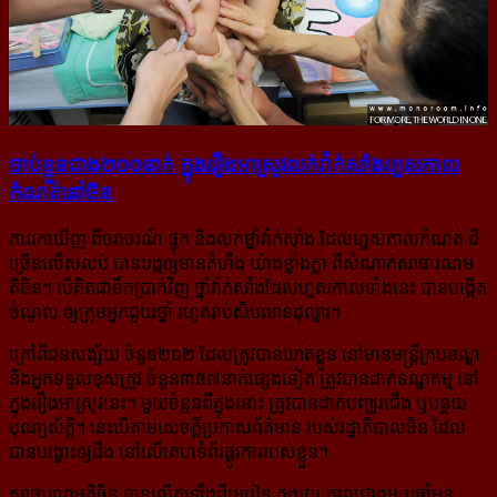
ចាប់​​ខ្លួន​ជាង​​២០០នាក់ ក្នុង​រឿង​​អាស្រូវ​​លក់​​វ៉ាក់​សាំង​​ហួស​​​កាល​​
កំណត់​​នៅ​​ចិន
ការរកឃើញ ពីចរាចរណ៍ ផ្ទុក និងលក់ថ្នាំវ៉ាក់ស៊ាំង ដែលហួសកាលកំណត់ ដ៏
ច្រើនលើសលប់ បានបង្ក​ឲ្យ​មាន​កំហឹង យ៉ាងខ្លាំងក្លា ពីសំណាក់សាធារណម
តិចិន។ បើគិតជាទឹកប្រាក់វិញ ថ្នាំវ៉ាក់សាំង​ដែល​ហួស​កាល​ទាំង​នេះ បានបង្កើត
ចំណូល ឲ្យក្រុមអ្នកជួយថ្នាំ រហូតរាប់សិបលានដុល្លារ។
ក្រៅពីជនសង្ស័យ ចំនួន២០២ ដែលត្រូវបានឃាត់ខ្លួន នៅមានមន្ត្រីក្របខណ្ឌ
និងអ្នកទទួលខុសត្រូវ ចំនួន​៣៥៧នាក់​ផ្សេងទៀត ត្រូវបានដាក់ទណ្ឌកម្ម នៅ
ក្នុងរឿងអាស្រូវនេះ។ មួយចំនួនពីក្នុងនោះ ត្រូវបាន​ដាក់​បញ្ឈរ​ជើង ឬបន្ថយ
បុណ្យស័ក្ដិ។ នេះបើតាមសេចក្ដីប្រកាសព័ត៌មាន របស់រដ្ឋាភិបាលចិន ដែល​
បាន​បង្ហោះ​ឲ្យ​ដឹង នៅ​លើ​គេហទំព័រ​ផ្លូវការរបស់ខ្លួន។
សាធារណមតិចិន បានលើកឡើងពីមេរៀន ក្នុងរយៈកាលជាងមួយឆ្នាំមុន