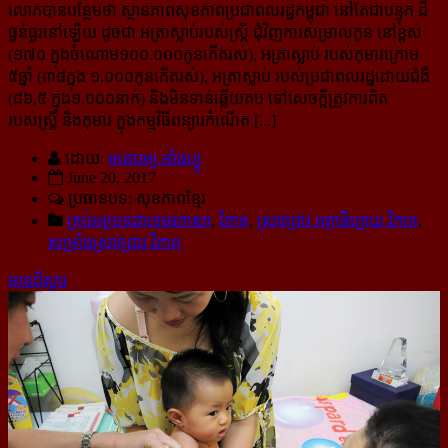
លោកបានបន្ថែមថា ស្ថានភាពសុខភាពប្រជាពលរដ្ឋកម្ពុជា នៅតែជាបន្ទុក ដ៏
ធ្ងន់ធ្ងរនៅឡើយ ដូចជា អត្រា​ស្លាប់​របស់ស្រ្តី ជុំវិញការសម្រាលកូន នៅខ្ពស់
(១៧០ ក្នុងចំណោម១០០.០០០កូនកើតរស់), អត្រាស្លាប់ របស់​កុមារ​ក្រោម
៥ឆ្នាំ (៣៨ក្នុង ១.០០០កូនកើតរស់), អត្រាស្លាប់ របស់ប្រជាពលរដ្ឋដោយជំងឺ
(៨៦,៥ ក្នុង​១.០០០​នាក់) និងមិនទាន់ឆ្លើយតប ទៅសេចក្តីត្រូវការពិត
របស់ស្រ្តី និងកុមារ ក្នុងកម្មវិធីពន្យារកំណើត [...]
ដោយ:
មនោរម្យ.អាំងហ្វូ
June 20, 2017
ប្រធានបទ: សុខភាពខ្មែរ
គ្រប់អត្ថបទជាខេមរភាសា
,
វិភាគ
,
ស្រាវជ្រាវ អត្ថាធិប្បាយ វិភាគ
,
សម្រាំងស្រាវជ្រាវ វិភាគ
អានពិស្ដារ