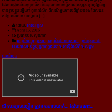
ដែលអាជ្ញាធរចិនកុម្មុយនីស មិន​បានយកមកធ្វើការរៀនសូត្រ ឬអនុវត្តន៍ឲ្យ
បានខ្ជាប់ខ្ជួនឡើយ។ ពួកគេរំលឹក ពីករណីមួយកាលពី​ឆ្នាំ២០១៤ ដែលជន
សង្ស័យ​ពីរនាក់ មានម្ដាយ [...]
ដោយ:
កេសរ កូល
April 15, 2016
ប្រធានបទ: សុខភាព
សម្រាំងបច្ចុប្បន្នភាព
,
សម្រាំងជាខេមរភាសា
,
គ្រប់អត្ថបទជា
ខេមរភាសា
,
បច្ចុប្បន្នភាពក្នុងលោក
,
អាស៊ីប៉ាស៊ីភិក
,
សង្គម
អានពិស្ដារ
បើក​បរ​ហួស​ល្បឿន ត្រូវ​នគរបាល​ឃាត់... តែ​រំពេច​នោះ...