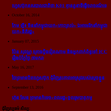
ហ្វេសប៊ុក​នគរបាល​ជាតិ​ថា K01 គ្មាន​តួនាទី​ធ្វើ​ចរាចរណ៍​ទេ
October 16, 2014
កែម ឡី៖ ចិន​នាំ​កម្ពុជា​យក​«កោះ​ត្រល់» ឯ​អាមេរិក​នាំ​កម្ពុជា​
យក​«នីតិរដ្ឋ»
January 07, 2015
ប៉ែន សុវណ្ណ គ្រោង​ប្តឹង​វៀតណាម និង​អ្នក​ពាក់​ព័ន្ធ​ទៅ ICC
រឿង​បំភ្លៃ​ថ្ងៃ ៧​មករា
May 16, 2017
ថៃ​ព្រមាន​បិត​ហ្វេសប៊ុក ជុំ​វិញ​រូបភាព​អាស្រូវ​របស់​ស្ដេច​ខ្លួន
September 13, 2016
ហ៊ុន សែន ព្រមាន​កំទេច​«ពលរដ្ឋ»​ចូលរួម​បាតុកម្ម
ជុំវិញវប្បធម៌ សិល្បៈ