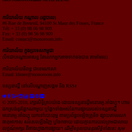
ការិយាល័យ កណ្ដាល (រដ្ឋបាល)
#6 Rue de Breteuil, 94100 St Maur des Fosses, France
Tél: + 33 (0) 98 06 98 909
Fax: + 33 (0) 98 56 98 909
Email:
contact@monoroom.info
ការិយាល័យ ក្នុង​ប្រទេស​កម្ពុជា
(បិទជាបណ្ដោះអាសន្ន តែលោកអ្នកអាចទាក់ទងបាន តាមមែល)
ការិយាល័យនិពន្ធ ជាខេមរភាសា
Email:
khmer@monoroom.info
ទស្សនាវដ្ដី​ នៅលើបណ្ដាញសង្គម និង RSS៖
© 2005-2018, រក្សាសិទ្ធិគ្រប់យ៉ាង ដោយទស្សនាវដ្ដី​មនោរម្យ.អាំងហ្វូ។ ហាម​
ដក​ស្រង់​នូវ​ផ្នែក​ណា​មួយ​ ឬ​ផ្នែក​ទាំង​អស់​នៃ​ការ​ផ្សាយ​របស់​ទស្សនាវដ្ដី​​
មនោរម្យ.អាំងហ្វូ យក​ទៅ​​បោះពុម្ព តាម​ប្រព័ន្ធ​អេឡិច​ត្រូនិច ផ្សាយ​តាម​រលក​
ធាតុអាកាស សរសេរ​ឡើង​វិញ ឬ​ចែក​ចាយ​ ដោយ​គ្មាន​ការ​យល់ព្រមជា​លាយ​
លក្ខណ៍​អក្សរ​ ពី​ចាងហ្វាង​ការ​ផ្សាយ​។
ដើម្បី​ទទួល​បាននូវសិទ្ធិ​ទាំងនេះ សូម​