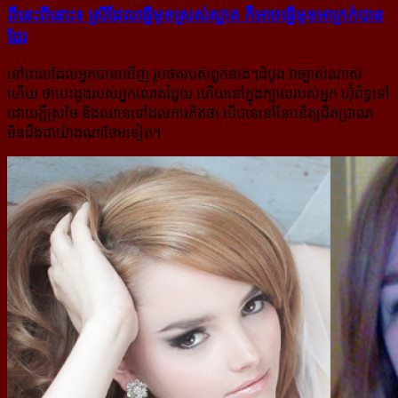
ពីនេះពីនោះ៖ ស្រី​ដែល​ធ្វើ​មុខ​ស្រស់​ស្អាត ក៏​អាច​ធ្វើ​មុខ​អាក្រក់​បាន​
ដែរ
នៅពេលដែលអ្នកបានឃើញ រូបថតរបស់ពួកនាងៗដំបូង វាច្បាស់ណាស់
ហើយ ថាបេះដូងរបស់អ្នកលោតរំជួយ ហើយ​នៅក្នុងក្បាលរបស់អ្នក ហ៊ុំព័ទ្ធទៅ
ដោយក្ដីស្រមៃ និងឈានទៅដល់ការគិតថា បើបាននៅនែបនិត្យជិតប្រាណ
មិនដឹងជា​យ៉ាងណាថែមទៀត។