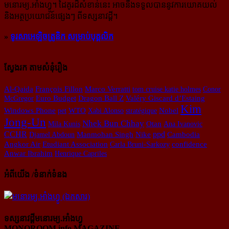
មនោរម្យ.អាំងហ្វូ។ ដៃ​គូរ​ដ៏​សំខាន់​នេះ អាច​នឹង​ទទួល​បាន​នូវ​ការ​យោគយល់
និង​អត្ថ​ប្រយោជន៍​ផ្សេងៗ ពីទស្សនាវដ្ដី។
»
ទូរសាអេឡិចត្រូនិក សម្រាប់បុគ្គលិក
ស្វែងរក តាមសំនុំរឿង
Al-Qaida
François Fillon
Marco Verratti
tom cruise katie holmes
Conor
McGregor
Euro Budget
Dragon Ball Z
Valéry Giscard d’Estaing​
Kim
Windows Phone
pet
WTO
Xabi Alonso
stratégique
Nobel
Jong-Un
Nhek Bun Chhay
Mila Kunis
Otan
Ana Ivanovic
CCHR
ppd
Djamel Abdoun
Manmohan Singh
Nike
Cambodia
confidence
Angkor Air
Etudiant Association
Carla Bruni-Sarkozy
Anwar Ibrahim
Henrique Capriles
អំពីយើង /ទំនាក់ទំនង
ទស្សនាវដ្ដីមនោរម្យ.អាំងហ្វូ
MONOROOM.info MAGAZINE