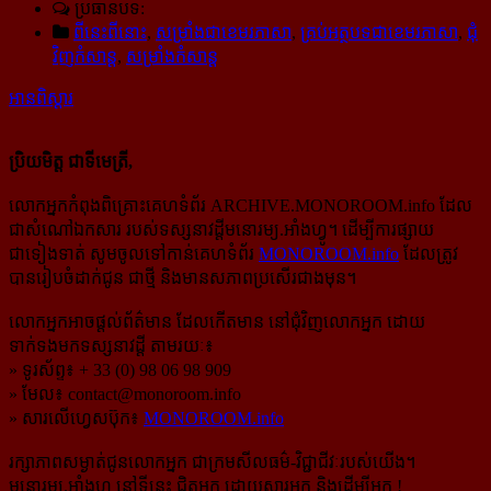
ប្រធានបទ:
ពីនេះពីនោះ
,
សម្រាំងជាខេមរភាសា
,
គ្រប់អត្ថបទជាខេមរភាសា
,
ជុំ
វិញកំសាន្ដ
,
សម្រាំងកំសាន្ដ
អានពិស្ដារ
ប្រិយមិត្ត ជាទីមេត្រី,
លោកអ្នកកំពុងពិគ្រោះគេហទំព័រ ARCHIVE.MONOROOM.info ដែល
ជាសំណៅឯកសារ របស់ទស្សនាវដ្ដីមនោរម្យ.អាំងហ្វូ។ ដើម្បីការផ្សាយ
ជាទៀងទាត់ សូមចូលទៅកាន់​គេហទំព័រ
MONOROOM.info
ដែលត្រូវ
បានរៀបចំដាក់ជូន ជាថ្មី និងមានសភាពប្រសើរជាងមុន។
លោកអ្នកអាចផ្ដល់ព័ត៌មាន ដែលកើតមាន នៅជុំវិញលោកអ្នក ដោយ
ទាក់ទងមកទស្សនាវដ្ដី តាមរយៈ៖
» ទូរស័ព្ទ៖ + 33 (0) 98 06 98 909
» មែល៖
contact@monoroom.info
» សារលើហ្វេសប៊ុក៖
MONOROOM.info
រក្សាភាពសម្ងាត់ជូនលោកអ្នក ជាក្រមសីលធម៌-​វិជ្ជាជីវៈ​របស់យើង។
មនោរម្យ.អាំងហ្វូ នៅទីនេះ ជិតអ្នក ដោយសារអ្នក និងដើម្បីអ្នក !