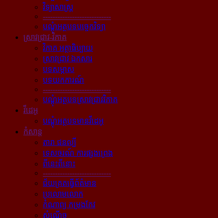
វិទ្យាសាស្ត្រ
----------------------------
បណ្ដុំអត្ថបទបច្ចេកវិទ្យា
ស្រាវជ្រាវ-វិភាគ
វិភាគ អត្ថាធិប្បាយ
ស្រាវជ្រាវ ឯកសារ
បទសម្ភាស
បទយកការណ៍
----------------------------
បណ្ដុំអត្ថបទស្រាវជ្រាវវិភាគ
វីដេអូ
បណ្ដុំអត្ថបទមានវីដេអូ
កំសាន្ដ
តារា ជនល្បី
ទេសចរណ៍ ការផ្សងព្រេង
ពីនេះពីនោះ
----------------------------
ជ័យគ្រតធ្វើព័ត៌មាន
ប្រលោមលោក
កំណាព្យ កម្រងកែវ
សំណើច