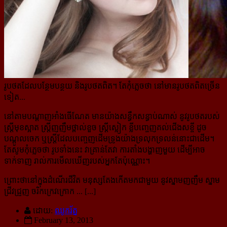
រូបថតដែលបន្ថែមបន្ថយ និងរូបថតពិត។ តែកុំភ្លេចថា នៅមានរូបថតពិតច្រើន
ទៀត...
នៅតាមបណ្ដាញអាំងធើណែត មានយ៉ាងសន្ធឹកសន្ធាប់ណាស់ នូវរូបថតរបស់
ស្ត្រីមុខស្អាត ស្ត្រីញញឹមថ្ពាល់ខួច ស្ត្រីស្លៀក ខ្លីបញ្ចេញគល់ជើងសខ្ចី ដូច
បណ្ដូលចេក ឬស្ត្រីដែលបញ្ចេញដើមទ្រូងយ៉ាងទ្រលុកទ្រលន់នោះជាដើម។
តែសូមកុំភ្លេចថា រូបទាំងនេះ វាគ្រាន់តែវា ការតាំងបង្ហាញមួយ ដើម្បីអាច
ទាក់ទាញ រាល់ការមើលឃើញរបស់អ្នកតែប៉ុណ្ណោះ។
ព្រោះថានៅក្នុងដំណើរជីវិត មនុស្សតែងកើតមកជាមួយ នូវស្នាមញញឹម ស្នាម
ជ្រីវជ្រួញ ចរិកក្រេវក្រោក ... [...]
ដោយ:
ឈូករ័ត្ន
February 13, 2013