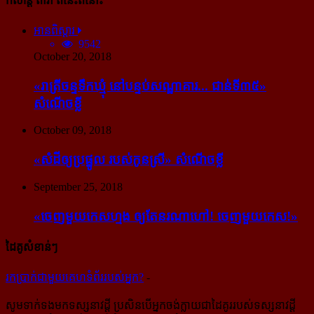
កំសាន្ដ តារា ពីនេះពីនោះ
អានពិស្ដារ
9542
October 20, 2018
«រាត្រីចន្ទទឹកឃ្មុំ នៅបន្ទប់សណ្ឋាគារ... ជាន់ទី៣៥»
សំណើចខ្លី
October 09, 2018
«សំដី​ឲ្យ​ប្រផ្នូល របស់​កូនស្រី» សំណើចខ្លី
September 25, 2018
«ចេញ​មួយ​កេស​ហ្មង ឲ្យ​តែ​នរណា​ហៅ! ចេញ​មួយ​កេស!»
ដៃគូសំខាន់ៗ
រក​​ប្រាក់​​ជា​​មួយ​​គេហទំព័រ​​របស់​​អ្នក?
-
សូម​ទាក់ទង​មក​ទស្សនាវដ្ដី ប្រសិន​បើ​អ្នក​ចង់​ក្លាយ​ជា​ដៃគូរ​របស់​ទស្សនាវដ្ដី​