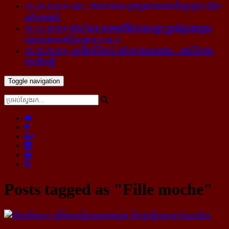
10-28-2018
ABC គាស់​កកាយ​«ទ្រព្យមហាសាល​នៃ​ត្រកូល ហ៊ុន»​
នៅ​អូស្ត្រាលី
10-23-2018
ហ៊ុន សែន អះអាង​ពី​ជំហរ​ខុស​គ្នា ក្នុង​ជំនួប​ជាមួយ​
ឧត្តម​ស្នងការ​សិទ្ធិ​មនុស្ស អ.ស.ប
10-20-2018
«រាត្រីចន្ទទឹកឃ្មុំ នៅបន្ទប់សណ្ឋាគារ... ជាន់ទី៣៥»
សំណើចខ្លី
Toggle navigation
Posts tagged as "Fille moche"