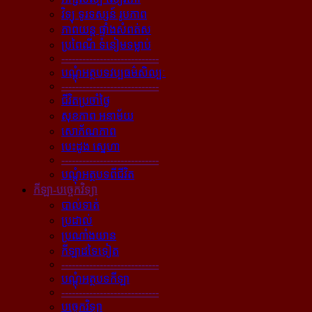
វិទ្យុ ទូរទស្សន៍ រូបភាព
ភាពយន្ដ ផ្ទាំងសំពត់ស
ប្រពៃណី ទំនៀមទម្លាប់
----------------------------
បណ្ដុំអត្ថបទវប្បធម៌សិល្បៈ
----------------------------
ជីវិតប្រចាំថ្ងៃ
សុខភាព អនាម័យ
សោភ័ណភាព
បេះដូង ស្នេហា
----------------------------
បណ្ដុំអត្ថបទពីជីវិត
កីឡា-បច្ចេកវិទ្យា
បាល់ទាត់
ប្រដាល់
ប្រណាំងយាន
កីឡាដទៃទៀត
----------------------------
បណ្ដុំអត្ថបទកីឡា
----------------------------
បច្ចេកវិទ្យា