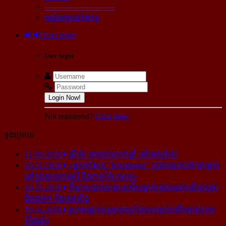
----------------------------
បណ្ដុំអត្ថបទកំសាន្ដ
User login
User login
Login Now!
Not registered?
Click here.
ចុងក្រោយ
11-02-2018
ណីម៉ា អាច​ជាប់​គុក​៦ឆ្នាំ នៅ​អេស្ប៉ាញ!
10-31-2018
«អ្នក​កាសែត "Khashoggi" ត្រូវ​បាន​ច្របាច់ក​សម្លាប់​
នៅ​ក្នុង​ស្ថាន​ភារធារី និង​កាត់​បំបែក​សព»
10-31-2018
កីឡាករ​បាល់ទាត់​ប្រេស៊ីល​ម្នាក់​ត្រូវ​បាន​រក​ឃើញ​ស្លាប់​
ជិត​ដាច់ក និង​ដាច់​លិង្គ
10-31-2018
រូបភាព​ធ្លាក់​ឧទ្ធម្ភាគចក្រ​ដែល​សម្លាប់​អតីត​ម្ចាស់​ក្រុម​
ឡីឆេស្ទ័រ