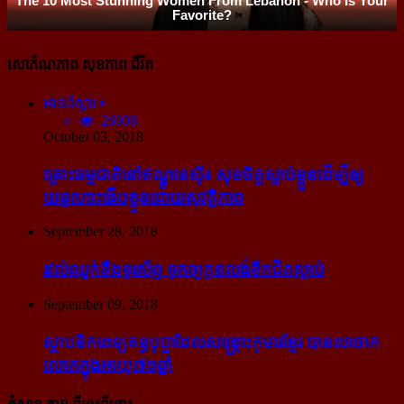
សោភ័ណភាព សុខភាព ជីវិត
អានពិស្ដារ
26008
October 03, 2018
គ្រោះធម្មជាតិនៅឥណ្ឌូនេស៊ី៖ សុខចិត្ត​ស្លាប់​ខ្លួន​ដើម្បី​ឲ្យ​
យន្ដហោះ​ងើប​ខ្លួន​ដោយ​សុវត្ថិភាព
September 28, 2018
រវល់​ឈ្លក់​នឹង​ទូរស័ព្ទ ទុក​ឲ្យ​កូន​លង់​ទឹក​ជិត​ស្លាប់
September 09, 2018
ស្ថាបនិក​ពេទ្យ​គន្ធបុប្ផា​ដែល​សង្គ្រោះ​កុមារ​ខ្មែរ​ បាន​លាចាក​
លោក​ក្នុង​អាយុ​៧១ឆ្នាំ