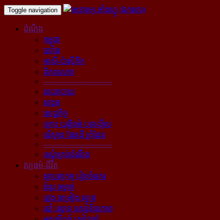
Toggle navigation
ដំណឹង
កម្ពុជា
បារាំង
អាស៊ី-ប៉ាស៊ីភិក
ពិភពលោក
----------------------------
នយោបាយ
សង្គម
សេដ្ឋកិច្ច
គ្រោះ យុត្តិធម៌ បទល្មើស
បរិស្ថាន ផែនដី ព្រំដែន
----------------------------
បណ្ដុំគ្រប់ដំណឹង
វប្បធម៌-ជីវិត
ស្ថាបត្យកម្ម រៀបចំនគរ
គំនូរ ចម្លាក់
ភ្លេង ចម្រៀង ស្មូត្រ
របាំ ល្ខោន ទស្សនីយភាព
អក្សសិល្ប៍ សៀវភៅ