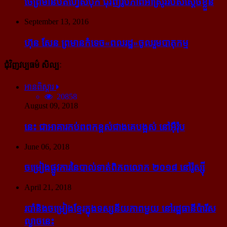
ថៃ​ព្រមាន​បិត​ហ្វេសប៊ុក ជុំ​វិញ​រូបភាព​អាស្រូវ​របស់​ស្ដេច​ខ្លួន
September 13, 2016
ហ៊ុន សែន ព្រមាន​កំទេច​«ពលរដ្ឋ»​ចូលរួម​បាតុកម្ម
ជុំវិញវប្បធម៌ សិល្បៈ
អានពិស្ដារ
20858
August 09, 2018
នេះ ជា​អាគារ​កប់​ពពក​ខ្ពស់​ជាង​គេ​បង្អស់ នៅ​អ៊ឺរ៉ុប
June 06, 2018
ចម្រៀង​ផ្លូវការ​នៃ​បាល់ទាត់​ពិភពលោក ២០១៨ នៅ​រ៉ូស្ស៊ី
April 21, 2018
របាំ​និង​ចម្រៀង​ខ្មែរ​ក្នុង​ទស្សនីយភាព​មួយ នៅ​រដ្ឋធានី​ប៉ារីស​
ល្ងាច​នេះ