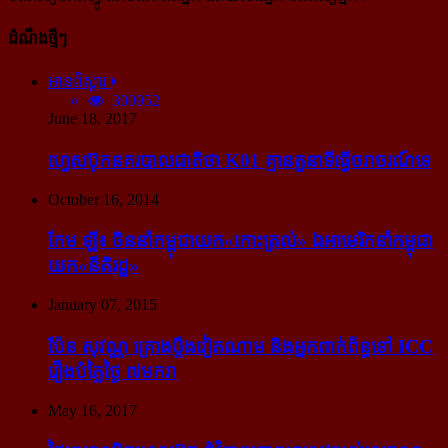
ដំណឹងថ្មីៗ
អានពិស្ដារ
300952
June 18, 2017
ហ្វេសប៊ុក​នគរបាល​ជាតិ​ថា K01 គ្មាន​តួនាទី​ធ្វើ​ចរាចរណ៍​ទេ
October 16, 2014
កែម ឡី៖ ចិន​នាំ​កម្ពុជា​យក​«កោះ​ត្រល់» ឯ​អាមេរិក​នាំ​កម្ពុជា​
យក​«នីតិរដ្ឋ»
January 07, 2015
ប៉ែន សុវណ្ណ គ្រោង​ប្តឹង​វៀតណាម និង​អ្នក​ពាក់​ព័ន្ធ​ទៅ ICC
រឿង​បំភ្លៃ​ថ្ងៃ ៧​មករា
May 16, 2017