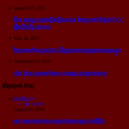
January 07, 2015
ប៉ែន សុវណ្ណ គ្រោង​ប្តឹង​វៀតណាម និង​អ្នក​ពាក់​ព័ន្ធ​ទៅ ICC
រឿង​បំភ្លៃ​ថ្ងៃ ៧​មករា
May 16, 2017
ថៃ​ព្រមាន​បិត​ហ្វេសប៊ុក ជុំ​វិញ​រូបភាព​អាស្រូវ​របស់​ស្ដេច​ខ្លួន
September 13, 2016
ហ៊ុន សែន ព្រមាន​កំទេច​«ពលរដ្ឋ»​ចូលរួម​បាតុកម្ម
ជុំវិញវប្បធម៌ សិល្បៈ
អានពិស្ដារ
20858
August 09, 2018
នេះ ជា​អាគារ​កប់​ពពក​ខ្ពស់​ជាង​គេ​បង្អស់ នៅ​អ៊ឺរ៉ុប