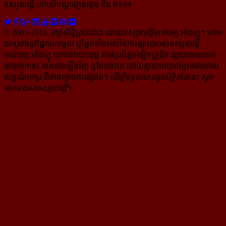
ទស្សនាវដ្ដី​ នៅលើបណ្ដាញសង្គម និង RSS៖
© 2005-2018, រក្សាសិទ្ធិគ្រប់យ៉ាង ដោយទស្សនាវដ្ដី​មនោរម្យ.អាំងហ្វូ។ ហាម​
ដក​ស្រង់​នូវ​ផ្នែក​ណា​មួយ​ ឬ​ផ្នែក​ទាំង​អស់​នៃ​ការ​ផ្សាយ​របស់​ទស្សនាវដ្ដី​​
មនោរម្យ.អាំងហ្វូ យក​ទៅ​​បោះពុម្ព តាម​ប្រព័ន្ធ​អេឡិច​ត្រូនិច ផ្សាយ​តាម​រលក​
ធាតុអាកាស សរសេរ​ឡើង​វិញ ឬ​ចែក​ចាយ​ ដោយ​គ្មាន​ការ​យល់ព្រមជា​លាយ​
លក្ខណ៍​អក្សរ​ ពី​ចាងហ្វាង​ការ​ផ្សាយ​។
ដើម្បី​ទទួល​បាននូវសិទ្ធិ​ទាំងនេះ សូម​
ទាក់​ទង​មក​ទស្សនាវដ្ដី
។