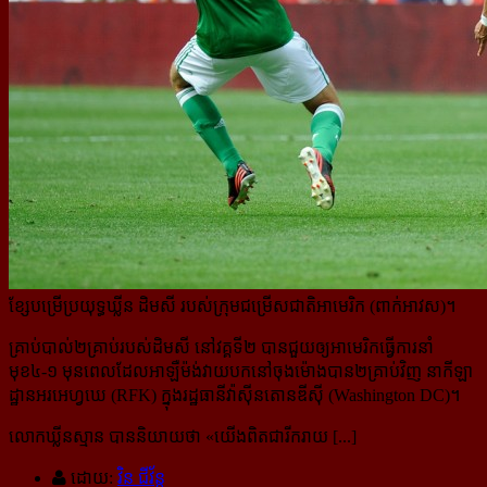
ខ្សែបម្រើប្រយុទ្ធឃ្លីន ដិមសី របស់ក្រុមជម្រើសជាតិអាមេរិក (ពាក់អាវស)។
គ្រាប់បាល់២គ្រាប់របស់ដិមសី នៅវគ្គទី២ បានជួយឲ្យអាមេរិកធ្វើការនាំ
មុខ៤-១ មុនពេលដែលអាឡឺម៉ង់វាយបក​នៅចុង​ម៉ោងបាន២គ្រាប់វិញ នាកីឡា
ដ្ឋានអរអេហ្វឃេ (RFK) ក្នុងរដ្ឋធានីវ៉ាស៊ីនតោនឌីស៊ី (Washington DC)។
លោកឃ្លីនស្មាន បាននិយាយថា «
យើងពិតជារីករាយ [...]
ដោយ:
វិន ជីវ័ន្ត