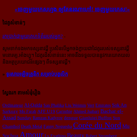
«ចេញ​មួយ​កេស​ហ្មង ឲ្យ​តែ​នរណា​ហៅ! ចេញ​មួយ​កេស!»
ដៃគូសំខាន់ៗ
រក​​ប្រាក់​​ជា​​មួយ​​គេហទំព័រ​​របស់​​អ្នក?
-
សូម​ទាក់ទង​មក​ទស្សនាវដ្ដី ប្រសិន​បើ​អ្នក​ចង់​ក្លាយ​ជា​ដៃគូរ​របស់​ទស្សនាវដ្ដី​
មនោរម្យ.អាំងហ្វូ។ ដៃ​គូរ​ដ៏​សំខាន់​នេះ អាច​នឹង​ទទួល​បាន​នូវ​ការ​យោគយល់
និង​អត្ថ​ប្រយោជន៍​ផ្សេងៗ ពីទស្សនាវដ្ដី។
»
ទូរសាអេឡិចត្រូនិក សម្រាប់បុគ្គលិក
ស្វែងរក តាមសំនុំរឿង
Al-Qaïda
Sok An
Ordinateur
San Phalika
Liu Weimin
Vert
Emirates
Bachar el-
Sarkozy
Mo Farah
AFF U19
Carinthie
Ahmed Jaabari
Assad
Sunday
Ramzan Kadyrov
dengue
Gianluigi Buffon
Sun
Corée du Nord
Mu
Chanthol
Death Metal
Fanny Neguesha
Amour
Beauty
Sochua
Ly Evathina
Robert Stromberg