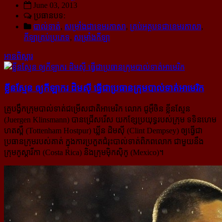
June 03, 2013
ប្រធានបទ:
បាល់ទាត់
,
សម្រាំងជាខេមរភាសា
,
គ្រប់អត្ថបទជាខេមរភាសា
,
កីឡាគ្រប់ប្រភេទ
,
សម្រាំងកីឡា
អានពិស្ដារ
ខ្លីនស្មែន ឲ្យ​កីឡាករ ដិមស៊ី ធ្វើ​ជា​ប្រធាន​ក្រុម​បាល់​ទាត់​អាមេរិក
គ្រូបង្វឹកក្រុមបាល់ទាត់ជម្រើសជាតិអាមេរិក លោក ជូអ៊ឺចិន ខ្លីនស្មែន
(Juergen Klinsmann) បានជ្រើសរើស យកខ្សែ​ប្រយុទ្ធរបស់ក្រុម ទទិនហេម
ហតស្ពឺ (Tottenham Hostpur) ឃ្លីន ដិមស៊ី (Clint Dempsey) ឲ្យធ្វើជា
ប្រធានក្រុមរបស់​គាត់ ក្នុងការប្រកួតជំរុះបាល់ទាត់ពិភពលោក ជាមួយនឹង
ក្រុមកូស្តារីកា (Costa Rica) និងក្រុមម៉ិកស៊ិកូ (Mexico)។