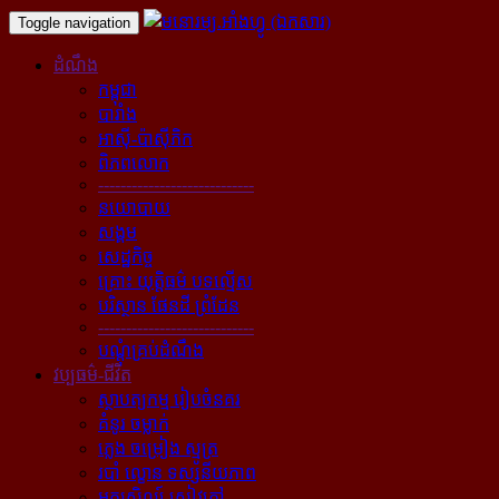
Toggle navigation
ដំណឹង
កម្ពុជា
បារាំង
អាស៊ី-ប៉ាស៊ីភិក
ពិភពលោក
----------------------------
នយោបាយ
សង្គម
សេដ្ឋកិច្ច
គ្រោះ យុត្តិធម៌ បទល្មើស
បរិស្ថាន ផែនដី ព្រំដែន
----------------------------
បណ្ដុំគ្រប់ដំណឹង
វប្បធម៌-ជីវិត
ស្ថាបត្យកម្ម រៀបចំនគរ
គំនូរ ចម្លាក់
ភ្លេង ចម្រៀង ស្មូត្រ
របាំ ល្ខោន ទស្សនីយភាព
អក្សសិល្ប៍ សៀវភៅ