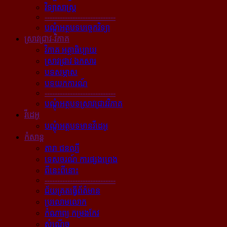
វិទ្យាសាស្ត្រ
----------------------------
បណ្ដុំអត្ថបទបច្ចេកវិទ្យា
ស្រាវជ្រាវ-វិភាគ
វិភាគ អត្ថាធិប្បាយ
ស្រាវជ្រាវ ឯកសារ
បទសម្ភាស
បទយកការណ៍
----------------------------
បណ្ដុំអត្ថបទស្រាវជ្រាវវិភាគ
វីដេអូ
បណ្ដុំអត្ថបទមានវីដេអូ
កំសាន្ដ
តារា ជនល្បី
ទេសចរណ៍ ការផ្សងព្រេង
ពីនេះពីនោះ
----------------------------
ជ័យគ្រតធ្វើព័ត៌មាន
ប្រលោមលោក
កំណាព្យ កម្រងកែវ
សំណើច