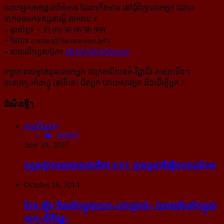
លោកអ្នកអាចផ្ដល់ព័ត៌មាន ដែលកើតមាន នៅជុំវិញលោកអ្នក ដោយ
ទាក់ទងមកទស្សនាវដ្ដី តាមរយៈ៖
» ទូរស័ព្ទ៖ + 33 (0) 98 06 98 909
» មែល៖
contact@monoroom.info
» សារលើហ្វេសប៊ុក៖
MONOROOM.info
រក្សាភាពសម្ងាត់ជូនលោកអ្នក ជាក្រមសីលធម៌-​វិជ្ជាជីវៈ​របស់យើង។
មនោរម្យ.អាំងហ្វូ នៅទីនេះ ជិតអ្នក ដោយសារអ្នក និងដើម្បីអ្នក !
ដំណឹងថ្មីៗ
អានពិស្ដារ
300887
June 18, 2017
ហ្វេសប៊ុក​នគរបាល​ជាតិ​ថា K01 គ្មាន​តួនាទី​ធ្វើ​ចរាចរណ៍​ទេ
October 16, 2014
កែម ឡី៖ ចិន​នាំ​កម្ពុជា​យក​«កោះ​ត្រល់» ឯ​អាមេរិក​នាំ​កម្ពុជា​
យក​«នីតិរដ្ឋ»