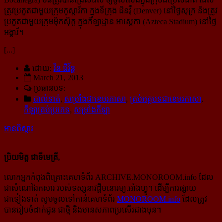
ត្រូវប្រកួតជាមួយក្រុមកូស្តារីកា ក្នុងទីក្រុង ដិនវ៉ឺ (Denver) នៅថ្ងៃសុក្រ និងត្រូវ​
ប្រកួតជាមួយក្រុមម៉ិកស៊ិកូ ក្នុងកីឡាដ្ឋាន អាស្តេកា (Azteca Stadium) នៅថ្ងៃ
អង្គារ៏។
[...]
ដោយ:
វិន ជីវ័ន្ត
March 21, 2013
ប្រធានបទ:
បាល់ទាត់
,
សម្រាំងជាខេមរភាសា
,
គ្រប់អត្ថបទជាខេមរភាសា
,
កីឡាគ្រប់ប្រភេទ
,
សម្រាំងកីឡា
អានពិស្ដារ
ប្រិយមិត្ត ជាទីមេត្រី,
លោកអ្នកកំពុងពិគ្រោះគេហទំព័រ ARCHIVE.MONOROOM.info ដែល
ជាសំណៅឯកសារ របស់ទស្សនាវដ្ដីមនោរម្យ.អាំងហ្វូ។ ដើម្បីការផ្សាយ
ជាទៀងទាត់ សូមចូលទៅកាន់​គេហទំព័រ
MONOROOM.info
ដែលត្រូវ
បានរៀបចំដាក់ជូន ជាថ្មី និងមានសភាពប្រសើរជាងមុន។