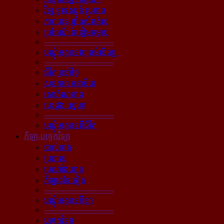
វិទ្យុ ទូរទស្សន៍ រូបភាព
ភាពយន្ដ ផ្ទាំងសំពត់ស
ប្រពៃណី ទំនៀមទម្លាប់
----------------------------
បណ្ដុំអត្ថបទវប្បធម៌សិល្បៈ
----------------------------
ជីវិតប្រចាំថ្ងៃ
សុខភាព អនាម័យ
សោភ័ណភាព
បេះដូង ស្នេហា
----------------------------
បណ្ដុំអត្ថបទពីជីវិត
កីឡា-បច្ចេកវិទ្យា
បាល់ទាត់
ប្រដាល់
ប្រណាំងយាន
កីឡាដទៃទៀត
----------------------------
បណ្ដុំអត្ថបទកីឡា
----------------------------
បច្ចេកវិទ្យា