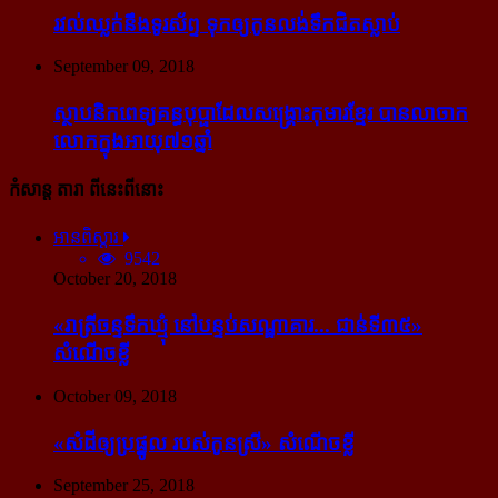
រវល់​ឈ្លក់​នឹង​ទូរស័ព្ទ ទុក​ឲ្យ​កូន​លង់​ទឹក​ជិត​ស្លាប់
September 09, 2018
ស្ថាបនិក​ពេទ្យ​គន្ធបុប្ផា​ដែល​សង្គ្រោះ​កុមារ​ខ្មែរ​ បាន​លាចាក​
លោក​ក្នុង​អាយុ​៧១ឆ្នាំ
កំសាន្ដ តារា ពីនេះពីនោះ
អានពិស្ដារ
9542
October 20, 2018
«រាត្រីចន្ទទឹកឃ្មុំ នៅបន្ទប់សណ្ឋាគារ... ជាន់ទី៣៥»
សំណើចខ្លី
October 09, 2018
«សំដី​ឲ្យ​ប្រផ្នូល របស់​កូនស្រី» សំណើចខ្លី
September 25, 2018