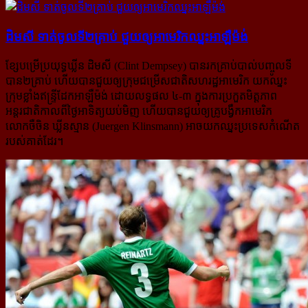
ដិមសី ទាត់​ចូល​ទី​២​គ្រាប់ ជួយ​ឲ្យ​អាមេរិក​ឈ្នះ​អាឡឺម៉ង់
ខ្សែបម្រើប្រយុទ្ធឃ្លីន ដិមសី (Clint Dempsey) បានរកគ្រាប់បាល់បញ្ចូលទី
បាន២គ្រាប់ ហើយបានជួយឲ្យ​ក្រុមជម្រើស​ជាតិសហរដ្ឋអាមេរិក យកឈ្នះ
ក្រុមខ្លាំងឥន្ទ្រីដែកអាឡឺម៉ង់ ដោយលទ្ធផល ៤-៣ ក្នុងការប្រកួតមិត្តភាព
អន្តរជាតិ​កាល​ពីថ្ងៃអាទិត្យយប់មិញ ហើយបានជួយឲ្យគ្រូបង្វឹកអាមេរិក
លោកចឺចិន ឃ្លីនស្មាន (Juergen Klinsmann) អាចយកឈ្នះ​ប្រទេសកំណើត
របស់គាត់ដែរ។