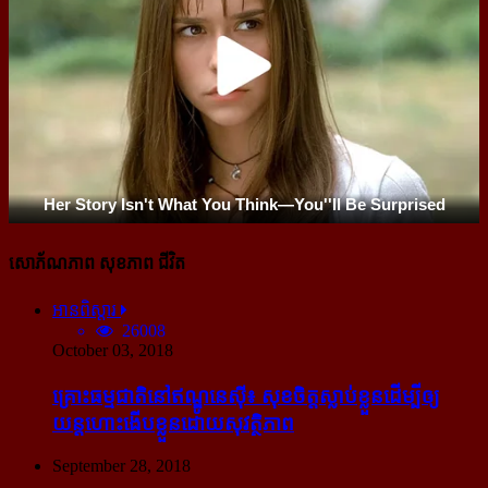
សោភ័ណភាព សុខភាព ជីវិត
អានពិស្ដារ
26008
October 03, 2018
គ្រោះធម្មជាតិនៅឥណ្ឌូនេស៊ី៖ សុខចិត្ត​ស្លាប់​ខ្លួន​ដើម្បី​ឲ្យ​
យន្ដហោះ​ងើប​ខ្លួន​ដោយ​សុវត្ថិភាព
September 28, 2018