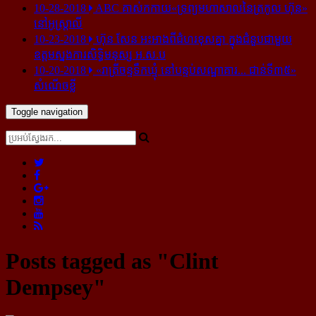
10-28-2018
ABC គាស់​កកាយ​«ទ្រព្យមហាសាល​នៃ​ត្រកូល ហ៊ុន»​
នៅ​អូស្ត្រាលី
10-23-2018
ហ៊ុន សែន អះអាង​ពី​ជំហរ​ខុស​គ្នា ក្នុង​ជំនួប​ជាមួយ​
ឧត្តម​ស្នងការ​សិទ្ធិ​មនុស្ស អ.ស.ប
10-20-2018
«រាត្រីចន្ទទឹកឃ្មុំ នៅបន្ទប់សណ្ឋាគារ... ជាន់ទី៣៥»
សំណើចខ្លី
Toggle navigation
Posts tagged as "Clint
Dempsey"