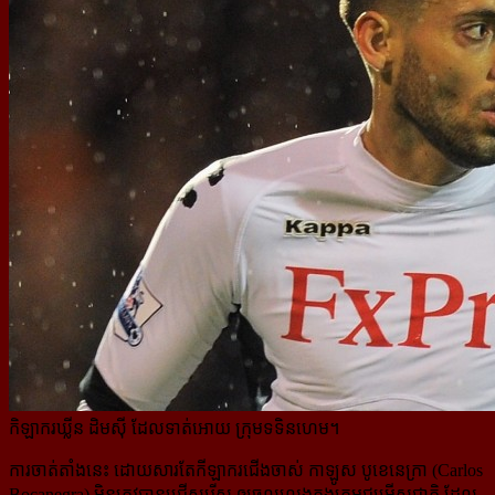
កិឡាករឃ្លីន ដិមស៊ី ដែលទាត់អោយ ក្រុមទទិនហេម។
ការចាត់តាំងនេះ ដោយសារតែកីឡាករជើងចាស់ កាឡូស បូខេនេក្រា (Carlos
Bocanegra) មិនត្រូវបានជ្រើសរើស ឲ្យ​ចូលលេងក្នុងក្រុមជម្រើសជាតិ ដែល