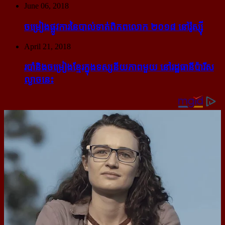
June 06, 2018
ចម្រៀង​ផ្លូវការ​នៃ​បាល់ទាត់​ពិភពលោក ២០១៨ នៅ​រ៉ូស្ស៊ី
April 21, 2018
របាំ​និង​ចម្រៀង​ខ្មែរ​ក្នុង​ទស្សនីយភាព​មួយ នៅ​រដ្ឋធានី​ប៉ារីស​
ល្ងាច​នេះ