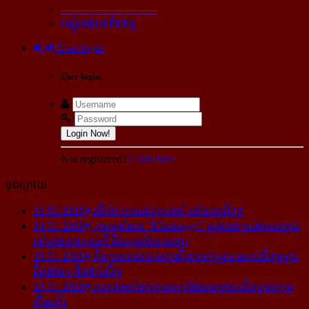
----------------------------
បណ្ដុំអត្ថបទកំសាន្ដ
User login
User login
Login Now!
Not registered?
Click here.
ចុងក្រោយ
11-02-2018
ណីម៉ា អាច​ជាប់​គុក​៦ឆ្នាំ នៅ​អេស្ប៉ាញ!
10-31-2018
«អ្នក​កាសែត "Khashoggi" ត្រូវ​បាន​ច្របាច់ក​សម្លាប់​
នៅ​ក្នុង​ស្ថាន​ភារធារី និង​កាត់​បំបែក​សព»
10-31-2018
កីឡាករ​បាល់ទាត់​ប្រេស៊ីល​ម្នាក់​ត្រូវ​បាន​រក​ឃើញ​ស្លាប់​
ជិត​ដាច់ក និង​ដាច់​លិង្គ
10-31-2018
រូបភាព​ធ្លាក់​ឧទ្ធម្ភាគចក្រ​ដែល​សម្លាប់​អតីត​ម្ចាស់​ក្រុម​
ឡីឆេស្ទ័រ