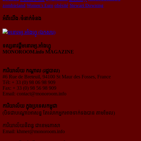
obésité
zombieland
Women’s Euro
Stewart Downing
អំពីយើង /ទំនាក់ទំនង
ទស្សនាវដ្ដីមនោរម្យ.អាំងហ្វូ
MONOROOM.info MAGAZINE
ការិយាល័យ កណ្ដាល (រដ្ឋបាល)
#6 Rue de Breteuil, 94100 St Maur des Fosses, France
Tél: + 33 (0) 98 06 98 909
Fax: + 33 (0) 98 56 98 909
Email:
contact@monoroom.info
ការិយាល័យ ក្នុង​ប្រទេស​កម្ពុជា
(បិទជាបណ្ដោះអាសន្ន តែលោកអ្នកអាចទាក់ទងបាន តាមមែល)
ការិយាល័យនិពន្ធ ជាខេមរភាសា
Email:
khmer@monoroom.info