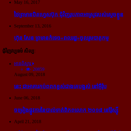
May 16, 2017
ថៃ​ព្រមាន​បិត​ហ្វេសប៊ុក ជុំ​វិញ​រូបភាព​អាស្រូវ​របស់​ស្ដេច​ខ្លួន
September 13, 2016
ហ៊ុន សែន ព្រមាន​កំទេច​«ពលរដ្ឋ»​ចូលរួម​បាតុកម្ម
ជុំវិញវប្បធម៌ សិល្បៈ
អានពិស្ដារ
20859
August 09, 2018
នេះ ជា​អាគារ​កប់​ពពក​ខ្ពស់​ជាង​គេ​បង្អស់ នៅ​អ៊ឺរ៉ុប
June 06, 2018
ចម្រៀង​ផ្លូវការ​នៃ​បាល់ទាត់​ពិភពលោក ២០១៨ នៅ​រ៉ូស្ស៊ី
April 21, 2018