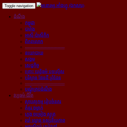
Toggle navigation
ដំណឹង
កម្ពុជា
បារាំង
អាស៊ី-ប៉ាស៊ីភិក
ពិភពលោក
----------------------------
នយោបាយ
សង្គម
សេដ្ឋកិច្ច
គ្រោះ យុត្តិធម៌ បទល្មើស
បរិស្ថាន ផែនដី ព្រំដែន
----------------------------
បណ្ដុំគ្រប់ដំណឹង
វប្បធម៌-ជីវិត
ស្ថាបត្យកម្ម រៀបចំនគរ
គំនូរ ចម្លាក់
ភ្លេង ចម្រៀង ស្មូត្រ
របាំ ល្ខោន ទស្សនីយភាព
អក្សសិល្ប៍ សៀវភៅ