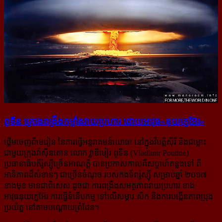
ពូទីន គ្រោង​ពង្រឹង​កម្លាំង​វាយ​ប្រហារ ដោយ​អាវុធ​«នុយក្លេអ៊ែរ»
ផ្ដើមចេញពីមេរៀន នៃការធ្វើអន្តរាគមន៍យោធា នៅក្នុងវិបត្តិស៊ីរី និងជម្លោះ
ជាមួយក្រុង​វ៉ាស៊ីនតោន លោក វ្លាឌីមៀរ ពូទីន (Vladimir Poutine)
ប្រធានាធិបតីរ៉ូស្ស៊ី​ច្រើនអាណត្តិ បានប្រកាសកាល​ពី​សប្ដាហ៍​កន្លង​ទៅ ពី​
អាទិភាព​​ដ៏​សំខាន់ៗ ជាច្រើនចំណុច របស់កងទ័ពរ៉ូស្ស៊ី សម្រាប់ឆ្នាំ ២០១៧​
ខាង​មុខ មាន​ជា​ពិសេស ដូច​ជា ការ​ពង្រឹង​​សមត្ថភាព​​វាយប្រហារ ខាង
អាវុធនុយក្លេអ៊ែរ ការធ្វើទំនើបកម្ម ទៅលើសម្ភារៈសិក និង​ការបង្កើន​ភាព​​ប្រុង​​
ប្រយ័ត្ន នៅ​​តាម​​បណ្ដោយ​​ព្រំដែន។