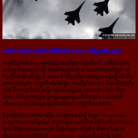
គម្រោង​សាកល្បង​​កាំជ្រួច​អ៊ុយក្រែន បញ្ឆេះ ម៉ូស្គូ ឲ្យ​ច្រឡោត
កាលពីថ្ងៃសៅរ៍នេះ ប្រទេសរ៉ូស្ស៊ីបានសម្ដែងការប្រឆាំងតវ៉ា ទៅនឹងគម្រោង
របស់រដ្ឋាភិបាលក្រុង គៀវ ដែល​នឹងត្រៀមរៀបចំ ការសាកល្បងកាំជ្រួច នៅ
ក្បែរនឹងឧបទ្វីបគ្រីមៀរ (Crimée) ទឹកដីមួយផ្នែក ដែល​ប្រទេស​រ៉ូស្ស៊ី ទើបនឹង
ប្រកាសដាក់ចូល ទៅក្នុងទឹកដីរបស់ខ្លួន កាលពីឆ្នាំ២០១៤។ បើតាមវិមានក្រឹម
ឡាំង (វិមាន​រដ្ឋាភិបាល​រ៉ូស្ស៊ី) បានលើកឡើងថា ប្រទេសអ៊ុយក្រែន កំពុង
រំលោភលើកិច្ចព្រមព្រៀង ឬសន្ធិសញ្ញា​អន្តរជាតិ​ទាំង​ឡាយ ដែលចែងពី
អធិបតេយ្យភាព នៃបណ្ដារដ្ឋឯករាជ្យនានា នៅក្នុងពិភពលោក។
ទីភ្នាក់ងារអាកាសចរណ៍ស៊ីវិល របស់ប្រទេសរ៉ុស្ស៊ី ឈ្មោះ «Rosaviatsia»
បានប្រកាសកាលពីថ្ងៃសុក្រ ថា​ខ្លួន​ទទួលបានដំណឹង ពីសំណាក់ប្រទេសអ៊ុយ
ក្រែន ជុំវិញគម្រោងសាកល្បង បាញ់កាំជ្រួច នៅថ្ងៃទី១​ និង​ទី២ ខែធ្នូ​នេះ
ក្នុងលំហរអាកាស នៃតំបន់ «Simferopol» របស់ឧបទ្វីបគ្រីមៀរ ដែល