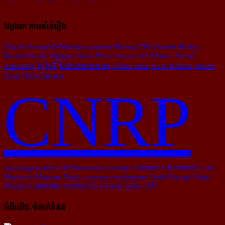
ស្វែងរក តាមសំនុំរឿង
Olivier Giroud
St-Valentin
proverbe
Boeing 787
diabète
Mickey
Rourke
Nairobi
Nguyen Xuan Phuc
Lenovo
AS Monaco
Social
Infrastructure
WWF
Attraction
Céline Dion
Leon Panetta
Phnom
Troap
Horn Chantrea
CNRP
Apocalypse
Antoine Griezmann
Iconia W3
destruction forêtière
Luka
Mariano Rajoy
Magnotta
nouveaux explorateurs
Cecile Kyenge
Shinji
Cambodia Football
Okazaki
Eve Ensler
Juillet 1997
អំពីយើង /ទំនាក់ទំនង