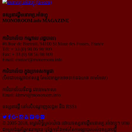
ទស្សនាវដ្ដីមនោរម្យ.អាំងហ្វូ
MONOROOM.info MAGAZINE
ការិយាល័យ កណ្ដាល (រដ្ឋបាល)
#6 Rue de Breteuil, 94100 St Maur des Fosses, France
Tél: + 33 (0) 98 06 98 909
Fax: + 33 (0) 98 56 98 909
Email:
contact@monoroom.info
ការិយាល័យ ក្នុង​ប្រទេស​កម្ពុជា
(បិទជាបណ្ដោះអាសន្ន តែលោកអ្នកអាចទាក់ទងបាន តាមមែល)
ការិយាល័យនិពន្ធ ជាខេមរភាសា
Email:
khmer@monoroom.info
ទស្សនាវដ្ដី​ នៅលើបណ្ដាញសង្គម និង RSS៖
© 2005-2018, រក្សាសិទ្ធិគ្រប់យ៉ាង ដោយទស្សនាវដ្ដី​មនោរម្យ.អាំងហ្វូ។ ហាម​
ដក​ស្រង់​នូវ​ផ្នែក​ណា​មួយ​ ឬ​ផ្នែក​ទាំង​អស់​នៃ​ការ​ផ្សាយ​របស់​ទស្សនាវដ្ដី​​