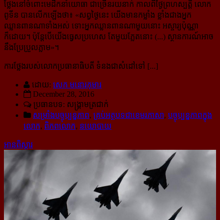
ថ្លែងនៅចំពោះមេដឹកនាំយោធា ជាច្រើនរយនាក់ កាលពីថ្ងៃព្រហស្បត្តិ៍ លោក
ពូទីន បានលើកឡើងថា៖ «
សព្វថ្ងៃ​​នេះ យើងមានកម្លាំង ខ្លាំងជាងអ្នក​
ឈ្លានពាន​ណា​ទាំងអស់ ទោះអ្នកឈ្លានពានណាមួយនោះ អស្ចារ្យ​​ប៉ុណ្ណា
ក៏ដោយ។ ប៉ុន្តែបើយើងធ្វេសប្រហេស តែមួយភ្លែតនោះ (...) ស្ថានការណ៍​​អាច​
នឹង​​ប្រែប្រួល​​ភ្លាម
»។
ការថ្លែងរបស់លោកប្រធានាធិបតី ទំនងជាសំដៅទៅ [...]
ដោយ:
សេក មនោរកុមារ
December 28, 2016
ប្រធានបទ: សង្គ្រាមត្រជាក់
សម្រាំងបច្ចុប្បន្នភាព
,
គ្រប់អត្ថបទជាខេមរភាសា
,
បច្ចុប្បន្នភាពក្នុង
លោក
,
ពិភពលោក
,
នយោបាយ
អានពិស្ដារ