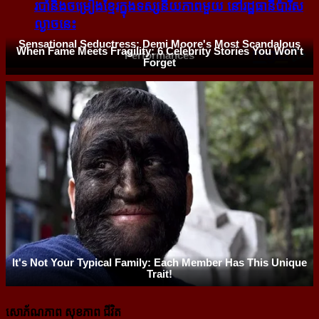
របាំ​និង​ចម្រៀង​ខ្មែរ​ក្នុង​ទស្សនីយភាព​មួយ នៅ​រដ្ឋធានី​ប៉ារីស​
ល្ងាច​នេះ
សោភ័ណភាព សុខភាព ជីវិត