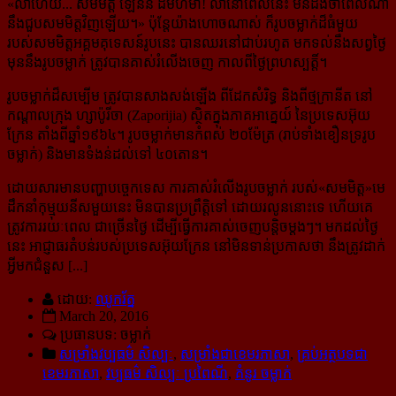
«
លាហើយ... សមមិត្ត ឡេនីន ដ៏មហិមា! លានៅពេលនេះ មិនដឹងថាពេលណា
នឹងជួបសមមិត្តវិញឡើយ។
» ប៉ុន្តែយ៉ាងហោចណាស់ ក៏រូបចម្លាក់ដ៏ធំមួយ
របស់សមមិត្តអគ្គមគុទេសន៍រូបនេះ បានឈរនៅជាប់រហូត មក​ទល់​នឹង​សព្វថ្ងៃ
មុននឹងរូបចម្លាក់ ត្រូវបានគាស់រំលើងចេញ កាលពីថ្ងៃព្រហស្បត្តិ៍។
រូបចម្លាក់​ដ៏សម្បើម ត្រូវបានសាងសង់ឡើង ពីដែកសំរិទ្ធ និងពីថ្មក្រានីត នៅ
កណ្ដាលក្រុង ហ្សាប៉ូរីចា (Zaporijia) ស្ថិតក្នុងភាគអាគ្នេយ៍ នៃប្រទេសអ៊ុយ
ក្រែន តាំងពីឆ្នាំ១៩៦៤។ រូបចម្លាក់មានកំពស់ ២០ម៉ែត្រ (រាប់​ទាំង​ខឿន​ទ្ររូប
ចម្លាក់) និងមានទំងន់ដល់ទៅ ៤០តោន។
ដោយសារមានបញ្ហាបច្ចេកទេស ការគាស់រំលើងរូបចម្លាក់ របស់«សមមិត្ត»មេ
ដឹកនាំ​​កុម្មុយនីសមួយនេះ មិន​បាន​ប្រព្រឹត្តិទៅ ដោយរលូននោះទេ ហើយគេ
ត្រូវការរយៈពេល ជាច្រើនថ្ងៃ ដើម្បីធ្វើការគាស់ចេញ​បន្តិចម្ដងៗ។ មកដល់ថ្ងៃ
នេះ អាជ្ញាធរតំបន់របស់ប្រទេសអ៊ុយក្រែន នៅមិនទាន់ប្រកាសថា នឹងត្រូវដាក់
អ្វីមកជំនួស [...]
ដោយ:
ឈូករ័ត្ន
March 20, 2016
ប្រធានបទ: ចម្លាក់
សម្រាំងវប្ប​ធម៌​ សិល្បៈ
,
សម្រាំងជាខេមរភាសា
,
គ្រប់អត្ថបទជា
ខេមរភាសា
,
វប្បធម៌ សិល្បៈ ប្រពៃណី
,
គំនូរ ចម្លាក់