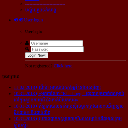
----------------------------
បណ្ដុំអត្ថបទកំសាន្ដ
User login
User login
Login Now!
Not registered?
Click here.
ចុងក្រោយ
11-02-2018
ណីម៉ា អាច​ជាប់​គុក​៦ឆ្នាំ នៅ​អេស្ប៉ាញ!
10-31-2018
«អ្នក​កាសែត "Khashoggi" ត្រូវ​បាន​ច្របាច់ក​សម្លាប់​
នៅ​ក្នុង​ស្ថាន​ភារធារី និង​កាត់​បំបែក​សព»
10-31-2018
កីឡាករ​បាល់ទាត់​ប្រេស៊ីល​ម្នាក់​ត្រូវ​បាន​រក​ឃើញ​ស្លាប់​
ជិត​ដាច់ក និង​ដាច់​លិង្គ
10-31-2018
រូបភាព​ធ្លាក់​ឧទ្ធម្ភាគចក្រ​ដែល​សម្លាប់​អតីត​ម្ចាស់​ក្រុម​
ឡីឆេស្ទ័រ