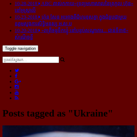
10-28-2018
ABC គាស់​កកាយ​«ទ្រព្យមហាសាល​នៃ​ត្រកូល ហ៊ុន»​
នៅ​អូស្ត្រាលី
10-23-2018
ហ៊ុន សែន អះអាង​ពី​ជំហរ​ខុស​គ្នា ក្នុង​ជំនួប​ជាមួយ​
ឧត្តម​ស្នងការ​សិទ្ធិ​មនុស្ស អ.ស.ប
10-20-2018
«រាត្រីចន្ទទឹកឃ្មុំ នៅបន្ទប់សណ្ឋាគារ... ជាន់ទី៣៥»
សំណើចខ្លី
Toggle navigation
Posts tagged as "Ukraine"