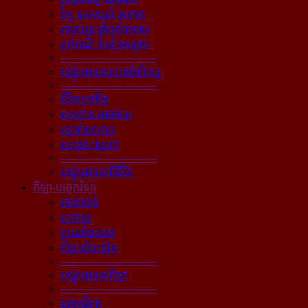
វិទ្យុ ទូរទស្សន៍ រូបភាព
ភាពយន្ដ ផ្ទាំងសំពត់ស
ប្រពៃណី ទំនៀមទម្លាប់
----------------------------
បណ្ដុំអត្ថបទវប្បធម៌សិល្បៈ
----------------------------
ជីវិតប្រចាំថ្ងៃ
សុខភាព អនាម័យ
សោភ័ណភាព
បេះដូង ស្នេហា
----------------------------
បណ្ដុំអត្ថបទពីជីវិត
កីឡា-បច្ចេកវិទ្យា
បាល់ទាត់
ប្រដាល់
ប្រណាំងយាន
កីឡាដទៃទៀត
----------------------------
បណ្ដុំអត្ថបទកីឡា
----------------------------
បច្ចេកវិទ្យា