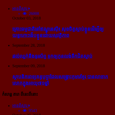
អានពិស្ដារ
26008
October 03, 2018
គ្រោះធម្មជាតិនៅឥណ្ឌូនេស៊ី៖ សុខចិត្ត​ស្លាប់​ខ្លួន​ដើម្បី​ឲ្យ​
យន្ដហោះ​ងើប​ខ្លួន​ដោយ​សុវត្ថិភាព
September 28, 2018
រវល់​ឈ្លក់​នឹង​ទូរស័ព្ទ ទុក​ឲ្យ​កូន​លង់​ទឹក​ជិត​ស្លាប់
September 09, 2018
ស្ថាបនិក​ពេទ្យ​គន្ធបុប្ផា​ដែល​សង្គ្រោះ​កុមារ​ខ្មែរ​ បាន​លាចាក​
លោក​ក្នុង​អាយុ​៧១ឆ្នាំ
កំសាន្ដ តារា ពីនេះពីនោះ
អានពិស្ដារ
9543