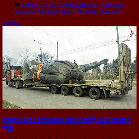
សម្រាំងបច្ចុប្បន្នភាព
,
សម្រាំងជាខេមរភាសា
,
គ្រប់អត្ថបទជា
ខេមរភាសា
,
បច្ចុប្បន្នភាពក្នុងលោក
,
ពិភពលោក
,
នយោបាយ
អានពិស្ដារ
រូប​ចម្លាក់ ឡេនីន ធំ​ជាង​គេ​ដែល​នៅ​ដល់​សព្វ​ថ្ងៃ ទើប​នឹង​ត្រូវ​គាស់​
ចេញ