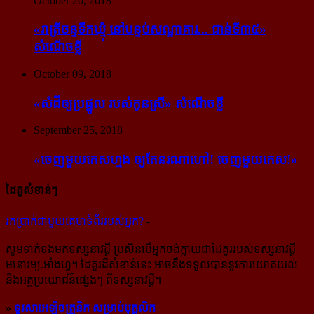
October 20, 2018
«រាត្រីចន្ទទឹកឃ្មុំ នៅបន្ទប់សណ្ឋាគារ... ជាន់ទី៣៥»
សំណើចខ្លី
October 09, 2018
«សំដី​ឲ្យ​ប្រផ្នូល របស់​កូនស្រី» សំណើចខ្លី
September 25, 2018
«ចេញ​មួយ​កេស​ហ្មង ឲ្យ​តែ​នរណា​ហៅ! ចេញ​មួយ​កេស!»
ដៃគូសំខាន់ៗ
រក​​ប្រាក់​​ជា​​មួយ​​គេហទំព័រ​​របស់​​អ្នក?
-
សូម​ទាក់ទង​មក​ទស្សនាវដ្ដី ប្រសិន​បើ​អ្នក​ចង់​ក្លាយ​ជា​ដៃគូរ​របស់​ទស្សនាវដ្ដី​
មនោរម្យ.អាំងហ្វូ។ ដៃ​គូរ​ដ៏​សំខាន់​នេះ អាច​នឹង​ទទួល​បាន​នូវ​ការ​យោគយល់
និង​អត្ថ​ប្រយោជន៍​ផ្សេងៗ ពីទស្សនាវដ្ដី។
»
ទូរសាអេឡិចត្រូនិក សម្រាប់បុគ្គលិក