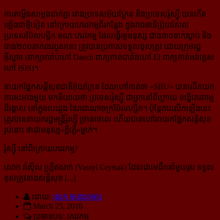
ការតម្លើងសម្លេងដាក់គ្នា រវាងប្រទេសអ៊ុយក្រែន និងប្រទេសរ៉ូស្ស៊ី បានកើត
ឡើងជាថ្មីទៀត នៅក្រោយ​ភេរវកម្ម​ពីរកន្លែង ក្នុងរាជធានីប្រ៊ុយសែល
ប្រទេសប៊ែលហ្សិក ខណៈភេរវកម្ម ដែលធ្វើឲ្យមនុស្ស ជាង៣០នាក់ស្លាប់ និង​
ជាង២០០នាក់រងរបួសនេះ ត្រូវបានប្រកាសទទួលខុសត្រូវ ដោយក្រុមរដ្ឋ
អ៊ីស្លាម (ពាក្យអារ៉ាប់ហៅ Daech ពាក្យ​​កាត់​​​បារាំង​​ហៅ EI ពាក្យ​កាត់​អង់គ្លេស​
ហៅ ISIS)។
នាយកផ្នែកសន្តិសុខជាតិអ៊ុយក្រែន ដែលហៅកាត់ថា «SBU» បានលើកយក
ការអះអាងមួយ មកនិយាយថា ប្រទេសរ៉ូស្ស៊ី ជាអ្នកនៅពីក្រោយ ទង្វើភេរវកម្ម
ដ៏រង្គាល នៅក្នុងបេះដូង នៃរាជាណាចក្រប៊ែលហ្សិក។ ប៉ុន្តែ​ការ​លើក​ឡើង​នេះ
ត្រូវបាននាយករដ្ឋមន្ត្រីរ៉ូស្ស៊ី ច្រានចោល ហើយបានហៅនាយកផ្នែកសន្តិសុខ
រូបនោះ ថាជា​មនុស្ស​«ភ្លីភ្លើ»ម្នាក់។
រ៉ូស្ស៊ី នៅពីក្រោយភេរវកម្ម?
លោក វ៉ាស៊ីល ហ្គ្រីតសាក់ (Vassyl Grytsak) ដែលជាមេដឹកនាំមួយរូប ទទួល
ខុសត្រូវខាងសន្តិសុខ [...]
ដោយ:
សេក មនោរកុមារ
March 25, 2016
ប្រធានបទ: ភេរវកម្ម