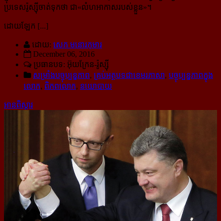
ប្រទេសរ៉ូស្ស៊ីចាត់ទុកថា ជា​«លំហ​អាកាស​របស់ខ្លួន»។
ដោយឡែក [...]
ដោយ:
សេក មនោរកុមារ
December 06, 2016
ប្រធានបទ: អ៊ុយក្រែន-រ៉ូស្ស៊ី
សម្រាំងបច្ចុប្បន្នភាព
,
គ្រប់អត្ថបទជាខេមរភាសា
,
បច្ចុប្បន្នភាពក្នុង
លោក
,
ពិភពលោក
,
នយោបាយ
អានពិស្ដារ