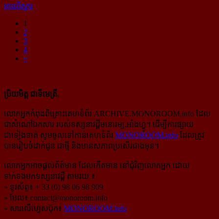
អានពិស្ដារ
1
2
3
4
»
ប្រិយមិត្ត ជាទីមេត្រី,
លោកអ្នកកំពុងពិគ្រោះគេហទំព័រ ARCHIVE.MONOROOM.info ដែល
ជាសំណៅឯកសារ របស់ទស្សនាវដ្ដីមនោរម្យ.អាំងហ្វូ។ ដើម្បីការផ្សាយ
ជាទៀងទាត់ សូមចូលទៅកាន់​គេហទំព័រ
MONOROOM.info
ដែលត្រូវ
បានរៀបចំដាក់ជូន ជាថ្មី និងមានសភាពប្រសើរជាងមុន។
លោកអ្នកអាចផ្ដល់ព័ត៌មាន ដែលកើតមាន នៅជុំវិញលោកអ្នក ដោយ
ទាក់ទងមកទស្សនាវដ្ដី តាមរយៈ៖
» ទូរស័ព្ទ៖ + 33 (0) 98 06 98 909
» មែល៖
contact@monoroom.info
» សារលើហ្វេសប៊ុក៖
MONOROOM.info