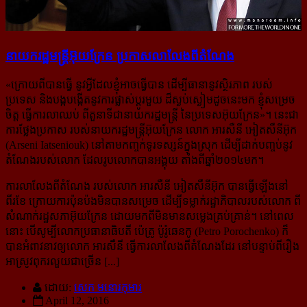
នាយក​រដ្ឋមន្ត្រី​​អ៊ុយក្រែន ប្រកាស​​លា​លែង​​ពី​​តំណែង
«
ក្រោយពីបានធ្វើ នូវអ្វីដែលខ្ញុំអាចធ្វើបាន ដើម្បីធានានូវស្ថិរភាព របស់
ប្រទេស និងបង្កបង្កើត​នូវការផ្លាស់ប្ដូរ​មួយ ដ៏​ស្ងប់ស្ងៀម​ដូចនេះ​មក ខ្ញុំសម្រេច
ចិត្ត ធ្វើការលាឈប់ ពីតួនាទីជានាយករដ្ឋមន្ត្រី នៃប្រទេស​អ៊ុយក្រែន
»។ នេះជា
ការថ្លែងប្រកាស របស់​នាយករដ្ឋមន្ត្រី​អ៊ុយក្រែន លោក អារសឺនី អៀតសឺនីអ៊ុក
(Arseni Iatseniouk) នៅតាមកញ្ចក់ទូរទស្សន៍ក្នុងស្រុក ដើម្បីដាក់​បញ្ចប់​នូវ​
តំណែង​របស់​លោក ដែលរូបលោក​បាន​អង្គុយ តាំង​ពី​ឆ្នាំ​២០១៤មក។
ការលាលែងពីតំណែង របស់លោក អារសឺនី អៀតសឺនីអ៊ុក បានធ្វើឡើងនៅ
ពីរខែ ក្រោយការប៉ុនប៉ង​មិន​បាន​សម្រេច ដើម្បីទម្លាក់រដ្ឋាភិបាលរបស់លោក ពី
សំណាក់រដ្ឋសភាអ៊ុយក្រែន ដោយមកពី​មិនមាន​សម្លេង​គ្រប់​គ្រាន់។ នៅពេល
នោះ បើសូម្បីលោកប្រធានាធិបតី ប៉េត្រូ ប៉ូរ៉ូឆេនកូ (Petro Porochenko) ក៏​
បាន​អំពាវនាវ​ឲ្យ​លោក អារសឺនី ធ្វើការលាលែងពីតំណែងដែរ នៅបន្ទាប់ពីរឿង​
អាស្រូវពុករលួយ​ជាច្រើន [...]
ដោយ:
សេក មនោរកុមារ
April 12, 2016