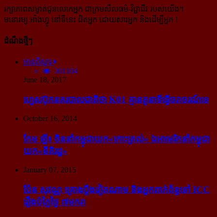
រក្សាភាពសម្ងាត់ជូនលោកអ្នក ជាក្រមសីលធម៌-​វិជ្ជាជីវៈ​របស់យើង។
មនោរម្យ.អាំងហ្វូ នៅទីនេះ ជិតអ្នក ដោយសារអ្នក និងដើម្បីអ្នក !
ដំណឹងថ្មីៗ
អានពិស្ដារ
301104
June 18, 2017
ហ្វេសប៊ុក​នគរបាល​ជាតិ​ថា K01 គ្មាន​តួនាទី​ធ្វើ​ចរាចរណ៍​ទេ
October 16, 2014
កែម ឡី៖ ចិន​នាំ​កម្ពុជា​យក​«កោះ​ត្រល់» ឯ​អាមេរិក​នាំ​កម្ពុជា​
យក​«នីតិរដ្ឋ»
January 07, 2015
ប៉ែន សុវណ្ណ គ្រោង​ប្តឹង​វៀតណាម និង​អ្នក​ពាក់​ព័ន្ធ​ទៅ ICC
រឿង​បំភ្លៃ​ថ្ងៃ ៧​មករា