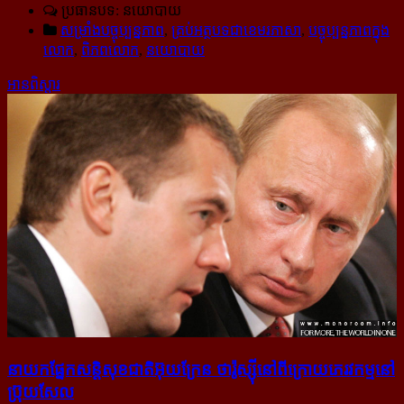
ប្រធានបទ: នយោបាយ
សម្រាំងបច្ចុប្បន្នភាព
,
គ្រប់អត្ថបទជាខេមរភាសា
,
បច្ចុប្បន្នភាពក្នុង
លោក
,
ពិភពលោក
,
នយោបាយ
អានពិស្ដារ
នាយក​ផ្នែក​សន្តិសុខ​ជាតិ​អ៊ុយក្រែន ថា​រ៉ូស្ស៊ី​នៅ​ពី​ក្រោយ​ភេរវកម្ម​នៅ​
ប្រ៊ុយសែល