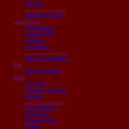
វិទ្យាសាស្ត្រ
----------------------------
បណ្ដុំអត្ថបទបច្ចេកវិទ្យា
ស្រាវជ្រាវ-វិភាគ
វិភាគ អត្ថាធិប្បាយ
ស្រាវជ្រាវ ឯកសារ
បទសម្ភាស
បទយកការណ៍
----------------------------
បណ្ដុំអត្ថបទស្រាវជ្រាវវិភាគ
វីដេអូ
បណ្ដុំអត្ថបទមានវីដេអូ
កំសាន្ដ
តារា ជនល្បី
ទេសចរណ៍ ការផ្សងព្រេង
ពីនេះពីនោះ
----------------------------
ជ័យគ្រតធ្វើព័ត៌មាន
ប្រលោមលោក
កំណាព្យ កម្រងកែវ
សំណើច