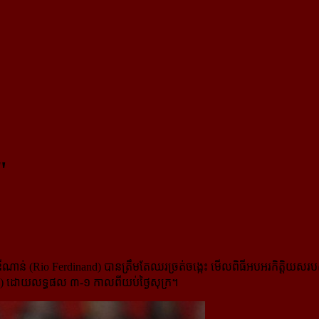
"
្វឺឌីណាន់ (Rio Ferdinand) បានត្រឹមតែឈរ​ច្រត់ចង្កេះ មើលពិធីអបអរកិត្តិយស
fford) ដោយលទ្ធផល ៣-១ កាលពីយប់ថ្ងៃសុក្រ។