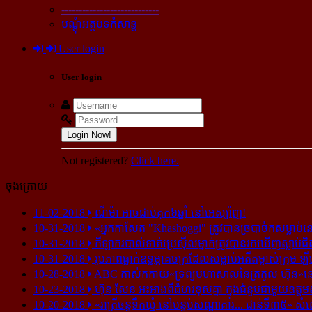
----------------------------
បណ្ដុំអត្ថបទកំសាន្ដ
User login
User login
Login Now!
Not registered?
Click here.
ចុងក្រោយ
11-02-2018
ណីម៉ា អាច​ជាប់​គុក​៦ឆ្នាំ នៅ​អេស្ប៉ាញ!
10-31-2018
«អ្នក​កាសែត "Khashoggi" ត្រូវ​បាន​ច្របាច់ក​សម្លាប់​នៅ​
10-31-2018
កីឡាករ​បាល់ទាត់​ប្រេស៊ីល​ម្នាក់​ត្រូវ​បាន​រក​ឃើញ​ស្លាប់​ជិ
10-31-2018
រូបភាព​ធ្លាក់​ឧទ្ធម្ភាគចក្រ​ដែល​សម្លាប់​អតីត​ម្ចាស់​ក្រុម​ ឡី
10-28-2018
ABC គាស់​កកាយ​«ទ្រព្យមហាសាល​នៃ​ត្រកូល ហ៊ុន»​នៅ​អ
10-23-2018
ហ៊ុន សែន អះអាង​ពី​ជំហរ​ខុស​គ្នា ក្នុង​ជំនួប​ជាមួយ​ឧត្តម
10-20-2018
«រាត្រីចន្ទទឹកឃ្មុំ នៅបន្ទប់សណ្ឋាគារ... ជាន់ទី៣៥» សំ