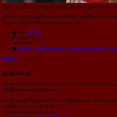
កីឡាករ រីយ៉ូ ហ្វឺឌីណាន់ របស់ក្រុមម៉ែនឆេស្ទើ យូណៃធីត។ (រូបថត Matthew P
ហ្វឺឌីណាន់ កំពុងតែប្រារព្ធពិធីអបអរអាជីពរបស់គាត់ បន្ទាប់ពីចំណាយពេល១
របស់គាត់ (ម៉ែនញូ) នៅតែបន្តភាពត្រដាបត្រដួសទៀត [...]
ដោយ:
វិន ជីវ័ន្ត
August 10, 2013
ប្រធានបទ:
បាល់ទាត់
,
សម្រាំងជាខេមរភាសា
,
គ្រប់អត្ថបទជាខេមរភាសា
,
កីឡាគ
អានពិស្ដារ
ប្រិយមិត្ត ជាទីមេត្រី,
លោកអ្នកកំពុងពិគ្រោះគេហទំព័រ ARCHIVE.MONOROOM.info ដែលជាសំណៅឯ
ជាថ្មី និងមានសភាពប្រសើរជាងមុន។
លោកអ្នកអាចផ្ដល់ព័ត៌មាន ដែលកើតមាន នៅជុំវិញលោកអ្នក ដោយទាក់ទងមកទ
» ទូរស័ព្ទ៖ + 33 (0) 98 06 98 909
» មែល៖
contact@monoroom.info