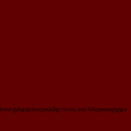
របស់គាត់ ត្រូវបំផ្លាញដោយក្រុមសេវីឡា (Sevilla) ខណៈដែលក្រុមអេស្ប៉ាញមួយ