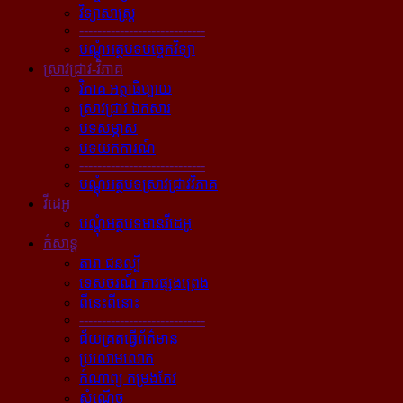
វិទ្យាសាស្ត្រ
----------------------------
បណ្ដុំអត្ថបទបច្ចេកវិទ្យា
ស្រាវជ្រាវ-វិភាគ
វិភាគ អត្ថាធិប្បាយ
ស្រាវជ្រាវ ឯកសារ
បទសម្ភាស
បទយកការណ៍
----------------------------
បណ្ដុំអត្ថបទស្រាវជ្រាវវិភាគ
វីដេអូ
បណ្ដុំអត្ថបទមានវីដេអូ
កំសាន្ដ
តារា ជនល្បី
ទេសចរណ៍ ការផ្សងព្រេង
ពីនេះពីនោះ
----------------------------
ជ័យគ្រតធ្វើព័ត៌មាន
ប្រលោមលោក
កំណាព្យ កម្រងកែវ
សំណើច