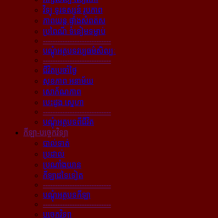
វិទ្យុ ទូរទស្សន៍ រូបភាព
ភាពយន្ដ ផ្ទាំងសំពត់ស
ប្រពៃណី ទំនៀមទម្លាប់
----------------------------
បណ្ដុំអត្ថបទវប្បធម៌សិល្បៈ
----------------------------
ជីវិតប្រចាំថ្ងៃ
សុខភាព អនាម័យ
សោភ័ណភាព
បេះដូង ស្នេហា
----------------------------
បណ្ដុំអត្ថបទពីជីវិត
កីឡា-បច្ចេកវិទ្យា
បាល់ទាត់
ប្រដាល់
ប្រណាំងយាន
កីឡាដទៃទៀត
----------------------------
បណ្ដុំអត្ថបទកីឡា
----------------------------
បច្ចេកវិទ្យា