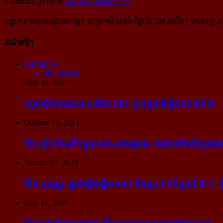
» សារលើហ្វេសប៊ុក៖
MONOROOM.info
រក្សាភាពសម្ងាត់ជូនលោកអ្នក ជាក្រមសីលធម៌-​វិជ្ជាជីវៈ​របស់យើង។ មនោរម្យ.អាំ
ដំណឹងថ្មីៗ
អានពិស្ដារ
300945
June 18, 2017
ហ្វេសប៊ុក​នគរបាល​ជាតិ​ថា K01 គ្មាន​តួនាទី​ធ្វើ​ចរាចរណ៍​ទេ
October 16, 2014
កែម ឡី៖ ចិន​នាំ​កម្ពុជា​យក​«កោះ​ត្រល់» ឯ​អាមេរិក​នាំ​កម្ពុជា​យ
January 07, 2015
ប៉ែន សុវណ្ណ គ្រោង​ប្តឹង​វៀតណាម និង​អ្នក​ពាក់​ព័ន្ធ​ទៅ ICC រឿង
May 16, 2017