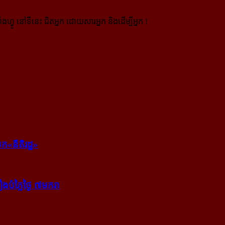
ងហ្វូ នៅទីនេះ ជិតអ្នក ដោយសារអ្នក និងដើម្បីអ្នក !
ក​«នីតិរដ្ឋ»
​បំភ្លៃ​ថ្ងៃ ៧​មករា