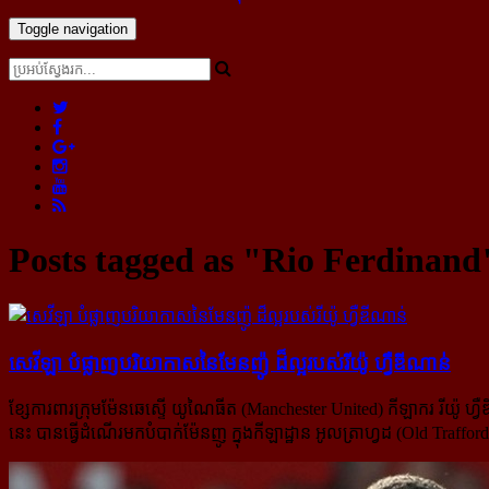
Toggle navigation
Posts tagged as "Rio Ferdinand
សេវីឡា បំផ្លាញ​បរិយាកាស​នៃមែនញ៉ូ ដ៏​ល្អ​របស់​រីយ៉ូ ហ្វឺឌីណាន់
ខ្សែការពារក្រុមម៉ែនឆេស្ទើ យូណៃធីត (Manchester United) កីឡាករ រីយ៉ូ ហ
នេះ បានធ្វើដំណើរមកបំបាក់ម៉ែនញូ ក្នុងកីឡាដ្ឋាន អូលត្រាហ្វដ (Old Tra