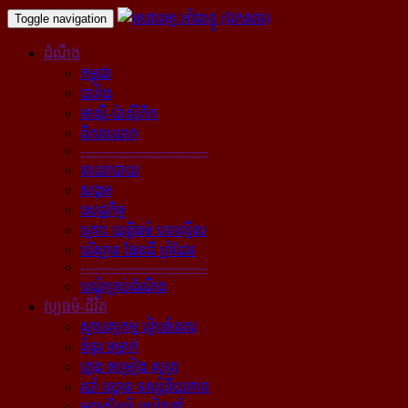
Toggle navigation
ដំណឹង
កម្ពុជា
បារាំង
អាស៊ី-ប៉ាស៊ីភិក
ពិភពលោក
----------------------------
នយោបាយ
សង្គម
សេដ្ឋកិច្ច
គ្រោះ យុត្តិធម៌ បទល្មើស
បរិស្ថាន ផែនដី ព្រំដែន
----------------------------
បណ្ដុំគ្រប់ដំណឹង
វប្បធម៌-ជីវិត
ស្ថាបត្យកម្ម រៀបចំនគរ
គំនូរ ចម្លាក់
ភ្លេង ចម្រៀង ស្មូត្រ
របាំ ល្ខោន ទស្សនីយភាព
អក្សសិល្ប៍ សៀវភៅ