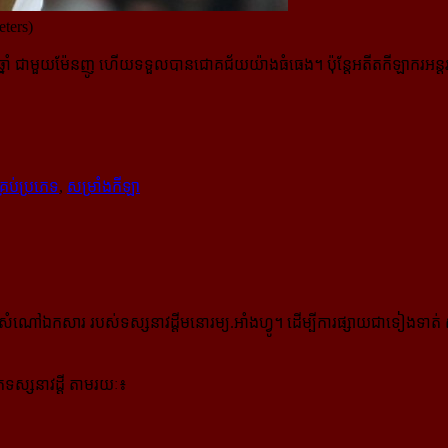
eters)
១ឆ្នាំ ជាមួយម៉ែនញូ ហើយទទួលបាន​ជោគជ័យយ៉ាងធំធេង។ ប៉ុន្តែអតីតកីឡាករអន្
្រប់ប្រភេទ
,
សម្រាំងកីឡា
កសារ របស់ទស្សនាវដ្ដីមនោរម្យ.អាំងហ្វូ។ ដើម្បីការផ្សាយជាទៀងទាត់ 
ស្សនាវដ្ដី តាមរយៈ៖