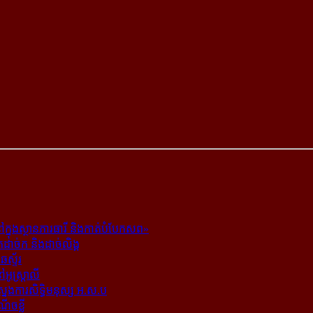
ក្នុង​ស្ថាន​ភារធារី និង​កាត់​បំបែក​សព»
ត​ដាច់ក និង​ដាច់​លិង្គ
ឆេស្ទ័រ
ូស្ត្រាលី
​ស្នងការ​សិទ្ធិ​មនុស្ស អ.ស.ប
ណើចខ្លី