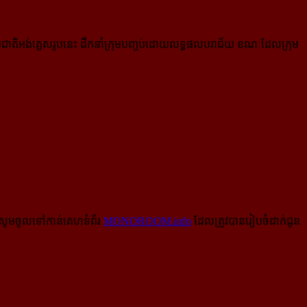
តរជាតិអង់គ្លេសរូបនេះ ដឹកនាំក្រុមបញ្ចប់ដោយលទ្ធផលបរាជ័យ ខណៈ​ដែលក្រុម
សូមចូលទៅកាន់​គេហទំព័រ
MONOROOM.info
ដែលត្រូវបានរៀបចំដាក់ជូន