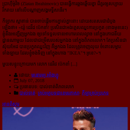
ប្រាហ៊ីម៉ូវិច (Zlatan Ibrahimovic) បានធ្វើការឆ្លងឆ្លើយគ្នា ដ៏គួរឲ្យសប្បាយ
រីករាយ នៅលើបណ្ដាញសង្គមទ្វីសធើរ។
កីឡាករ ស្លាតាន់ បានចាប់ផ្ដើមការភ្នាល់គ្នានោះ ដោយសរសេរជាដំបូង
ឡើងថា៖ «
យ៉ូ ដេវីដ ប៊េកខាំ! ប្រសិនជាអង់គ្លេសឈ្នះការប្រកួត (ខាងមុខនេះ)
ខ្ញុំនឹងអញ្ជើញអ្នកឯង ឲ្យទៅទទួលទានអាហារពេលល្ងាច នៅក្នុងភោជនីយ
ដ្ឋានណាមួយ ដែលជាជម្រើសរបស់អ្នកឯង នៅក្នុងពិភពលោក។ តែប្រសិនជា
ស៊ុយអែដ បានប្រកួតឈ្នះវិញ គឺអ្នកឯង ដែលត្រូវចេញលុយ ចំពោះសម្ភារៈ
ទាំងឡាយ ដែលខ្ញុំចង់ទិញ នៅក្នុងហាង "IKEA"។ អូខេ?
»។
មួយសន្ទុះក្រោយមក លោក ដេវិដ ប៊េកខាំ [...]
ដោយ:
មនោរម្យ.អាំងហ្វូ
July 07, 2018
ប្រធានបទ: បាល់ទាត់​ពិភពលោក
បាល់ទាត់
,
គ្រប់អត្ថបទជាខេមរភាសា
,
កីឡាគ្រប់ប្រភេទ
អានពិស្ដារ