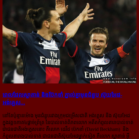
ពេលដែលស្លាតាន់ និងប៊ែកខាំ ភ្នាល់គ្នាមុនជំនួប ស៊ុយអែដ-
អង់គ្លេស...
នៅតែប៉ុន្មានម៉ោង មុនជំនួបរវាងក្រុមជម្រើសជាតិ អង់គ្លេស និង ស៊ុយអែដ
ក្នុងវគ្គ១ភាគ៤ផ្ដាច់ព្រ័ត្រ នៃបាល់ទាត់ពិភពលោក អតីតកំពូលតារាបាល់ទាត់
ជាជនជាតិអង់គ្លេសនោះ គឺលោក ដេវីដ ប៊េកខាំ (David Beckham) និង
កំពូលតារាងបាល់ទាត់ ជាជនជាតិស៊ុយអែដម្នាក់ទៀត គឺលោក ស្លាតាន់ អ៊ី