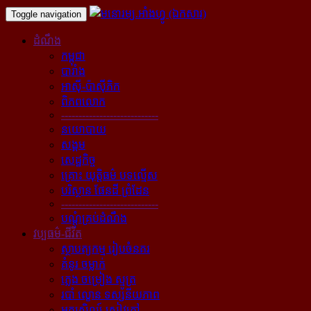
Toggle navigation
ដំណឹង
កម្ពុជា
បារាំង
អាស៊ី-ប៉ាស៊ីភិក
ពិភពលោក
----------------------------
នយោបាយ
សង្គម
សេដ្ឋកិច្ច
គ្រោះ យុត្តិធម៌ បទល្មើស
បរិស្ថាន ផែនដី ព្រំដែន
----------------------------
បណ្ដុំគ្រប់ដំណឹង
វប្បធម៌-ជីវិត
ស្ថាបត្យកម្ម រៀបចំនគរ
គំនូរ ចម្លាក់
ភ្លេង ចម្រៀង ស្មូត្រ
របាំ ល្ខោន ទស្សនីយភាព
អក្សសិល្ប៍ សៀវភៅ