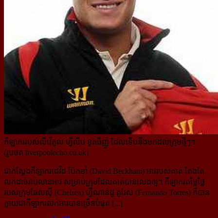
កីឡាកររបស់លីវើភូល ហ្វីលីប ខូតធីញ៉ូ ដែលទើបនឹងមកដល់ក្រុមថ្មីៗ។
(រូបថត liverpoolecho.co.uk)
ជាក់ស្តែងកីឡាករដេវីដ ប៊ែកខាំ (David Beckham) អាវរបស់គាត់ តែងតែ
លក់ដាច់រាប់លានអាវ សម្រាប់ក្រុមដែល​គាត់​បានលេងឲ្យ។ កីឡាករតម្លៃថ្លៃ
របស់ក្រុមឆែលស៊ី (Chelsea) ហ្វឺណាន់ដូ តូរែស (Fernando Torres) ក៏បាន
ក្លាយជាកីឡាករ​លក់អាវបានច្រើនបំផុត [...]