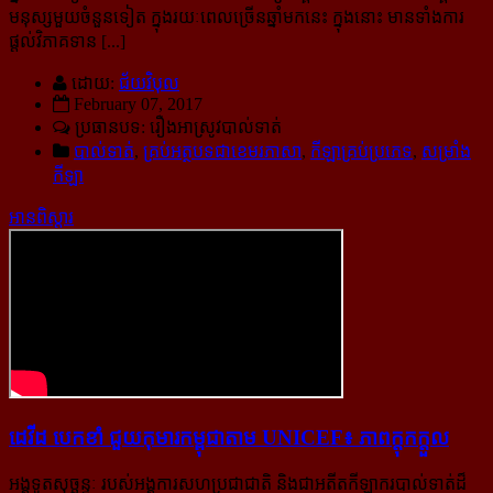
មនុស្ស​មួយ​ចំនួន​ទៀត ក្នុង​រយៈ​ពេល​ច្រើន​ឆ្នាំ​មក​នេះ ក្នុងនោះ មានទាំងការ
ផ្ដល់​វិភាគទាន [...]
ដោយ:
ជ័យវិបុល
February 07, 2017
ប្រធានបទ: រឿងអាស្រូវបាល់ទាត់
បាល់ទាត់
,
គ្រប់អត្ថបទជាខេមរភាសា
,
កីឡាគ្រប់ប្រភេទ
,
សម្រាំង
កីឡា
អានពិស្ដារ
ដេវីដ បេកខាំ ជួយ​កុមារ​កម្ពុជា​តាម UNICEF៖ ភាព​ក្ដុក​ក្ដួល
អង្គទូតសុច្ឆន្ទៈ របស់អង្គការសហប្រជាជាតិ និងជាអតីតកីឡាករ​បាល់ទាត់ដ៏