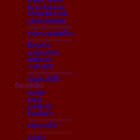
វិទ្យុ ទូរទស្សន៍ រូបភាព
ភាពយន្ដ ផ្ទាំងសំពត់ស
ប្រពៃណី ទំនៀមទម្លាប់
----------------------------
បណ្ដុំអត្ថបទវប្បធម៌សិល្បៈ
----------------------------
ជីវិតប្រចាំថ្ងៃ
សុខភាព អនាម័យ
សោភ័ណភាព
បេះដូង ស្នេហា
----------------------------
បណ្ដុំអត្ថបទពីជីវិត
កីឡា-បច្ចេកវិទ្យា
បាល់ទាត់
ប្រដាល់
ប្រណាំងយាន
កីឡាដទៃទៀត
----------------------------
បណ្ដុំអត្ថបទកីឡា
----------------------------
បច្ចេកវិទ្យា