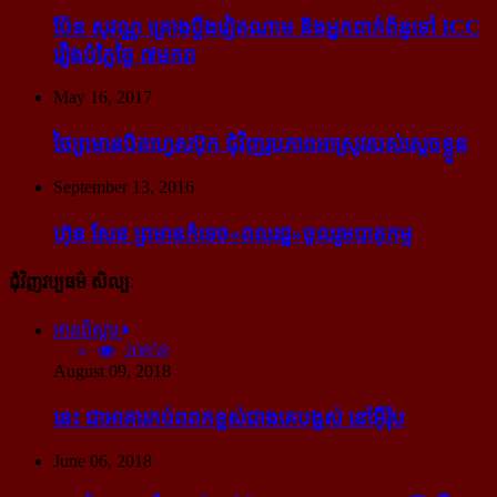
ប៉ែន សុវណ្ណ គ្រោង​ប្តឹង​វៀតណាម និង​អ្នក​ពាក់​ព័ន្ធ​ទៅ ICC
រឿង​បំភ្លៃ​ថ្ងៃ ៧​មករា
May 16, 2017
ថៃ​ព្រមាន​បិត​ហ្វេសប៊ុក ជុំ​វិញ​រូបភាព​អាស្រូវ​របស់​ស្ដេច​ខ្លួន
September 13, 2016
ហ៊ុន សែន ព្រមាន​កំទេច​«ពលរដ្ឋ»​ចូលរួម​បាតុកម្ម
ជុំវិញវប្បធម៌ សិល្បៈ
អានពិស្ដារ
20858
August 09, 2018
នេះ ជា​អាគារ​កប់​ពពក​ខ្ពស់​ជាង​គេ​បង្អស់ នៅ​អ៊ឺរ៉ុប
June 06, 2018