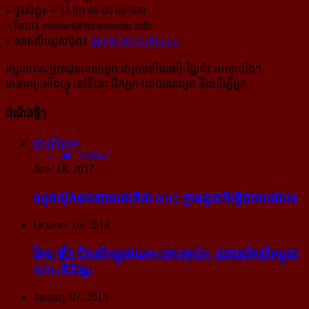
» ទូរស័ព្ទ៖ + 33 (0) 98 06 98 909
» មែល៖
contact@monoroom.info
» សារលើហ្វេសប៊ុក៖
MONOROOM.info
រក្សាភាពសម្ងាត់ជូនលោកអ្នក ជាក្រមសីលធម៌-​វិជ្ជាជីវៈ​របស់យើង។
មនោរម្យ.អាំងហ្វូ នៅទីនេះ ជិតអ្នក ដោយសារអ្នក និងដើម្បីអ្នក !
ដំណឹងថ្មីៗ
អានពិស្ដារ
300945
June 18, 2017
ហ្វេសប៊ុក​នគរបាល​ជាតិ​ថា K01 គ្មាន​តួនាទី​ធ្វើ​ចរាចរណ៍​ទេ
October 16, 2014
កែម ឡី៖ ចិន​នាំ​កម្ពុជា​យក​«កោះ​ត្រល់» ឯ​អាមេរិក​នាំ​កម្ពុជា​
យក​«នីតិរដ្ឋ»
January 07, 2015