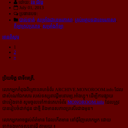
ដោយ:
វិន ជីវ័ន្ត
July 01, 2013
ប្រធានបទ:
បាល់ទាត់
,
សម្រាំងជាខេមរភាសា
,
គ្រប់អត្ថបទជាខេមរភាសា
,
កីឡាគ្រប់ប្រភេទ
,
សម្រាំងកីឡា
អានពិស្ដារ
1
2
»
ប្រិយមិត្ត ជាទីមេត្រី,
លោកអ្នកកំពុងពិគ្រោះគេហទំព័រ ARCHIVE.MONOROOM.info ដែល
ជាសំណៅឯកសារ របស់ទស្សនាវដ្ដីមនោរម្យ.អាំងហ្វូ។ ដើម្បីការផ្សាយ
ជាទៀងទាត់ សូមចូលទៅកាន់​គេហទំព័រ
MONOROOM.info
ដែលត្រូវ
បានរៀបចំដាក់ជូន ជាថ្មី និងមានសភាពប្រសើរជាងមុន។
លោកអ្នកអាចផ្ដល់ព័ត៌មាន ដែលកើតមាន នៅជុំវិញលោកអ្នក ដោយ
ទាក់ទងមកទស្សនាវដ្ដី តាមរយៈ៖