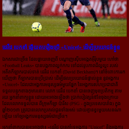
ដេវីដ បេកខាំ ឆ្លើយ​តប​រឿង​ប្រើ «Unicef» ដើម្បី​ប្រយោជន៍​ខ្លួន
ឯកសារជាច្រើន ដែលធ្លាយចេញពី បណ្ដាញស៊ើបអង្កេតអ៊ឺរ៉ុបមួយ ហៅថា
«Football Leaks» បាន​បង្ក​ភាព​ល្អក់​កករ ទៅដល់​រូបភាព​ដ៏ល្អល្អះ របស់
អតីតកីឡាករបាល់ទាត់ ដេវិដ បេកខាំ (David Beckham)។ នៅ​ចំពោះការរក
ឃើញថា កីឡាករបានប្រើប្រាស់ ដើម្បីផលប្រយោជន៍ផ្ទាល់ខ្លួន នូវអង្គការ
«Unicef» ដែល​ជា​អង្គការមនុស្ស​ធម៌​មួយ​ផ្នែក នៃអង្គការសហប្រជាជាតិ
ទទួលបន្ទុកខាងកុមារនោះ លោក ដេវីដ បេកខាំ បាន​ចេញ​មុខ​ប្រតិកម្ម តាម​
រយៈ​អ្នកនាំពាក្យខ្លួន ដោយអះអាង​ឡើងថា ប្រាក់បៀវត្សន៍​៥ខែ​ចុង​ក្រោយ
ដែល​លោក​ទទួល​បាន ពី​ក្រុម​កីឡា ប៉ារីស (PSG - ក្នុងប្រទេសបារាំង) ក្នុង​
ឆ្នាំ២០១៣ ត្រូវបាន​លោកប្រគល់​ជូន​ទាំងអស់ ដោយគ្មានខ្វះ​មួយ​សេន​ណា​
ឡើយ ទៅឲ្យអង្គការ​មនុស្សធម៌​ជាច្រើន។
អ្នកនាំពាក្យបានអះអាងថា៖ «
ដេវិដ បានគាំទ្រ​អង្គការ "Unicef" និងអង្គការ​