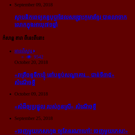
September 09, 2018
ស្ថាបនិក​ពេទ្យ​គន្ធបុប្ផា​ដែល​សង្គ្រោះ​កុមារ​ខ្មែរ​ បាន​លាចាក​
លោក​ក្នុង​អាយុ​៧១ឆ្នាំ
កំសាន្ដ តារា ពីនេះពីនោះ
អានពិស្ដារ
9542
October 20, 2018
«រាត្រីចន្ទទឹកឃ្មុំ នៅបន្ទប់សណ្ឋាគារ... ជាន់ទី៣៥»
សំណើចខ្លី
October 09, 2018
«សំដី​ឲ្យ​ប្រផ្នូល របស់​កូនស្រី» សំណើចខ្លី
September 25, 2018
«ចេញ​មួយ​កេស​ហ្មង ឲ្យ​តែ​នរណា​ហៅ! ចេញ​មួយ​កេស!»