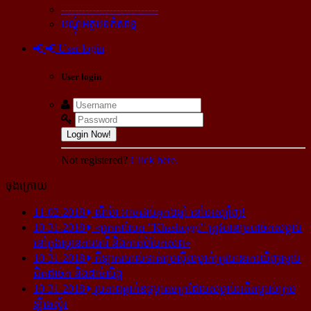
----------------------------
បណ្ដុំអត្ថបទកំសាន្ដ
User login
User login
Login Now!
Not registered?
Click here.
ចុងក្រោយ
11-02-2018
ណីម៉ា អាច​ជាប់​គុក​៦ឆ្នាំ នៅ​អេស្ប៉ាញ!
10-31-2018
«អ្នក​កាសែត "Khashoggi" ត្រូវ​បាន​ច្របាច់ក​សម្លាប់​
នៅ​ក្នុង​ស្ថាន​ភារធារី និង​កាត់​បំបែក​សព»
10-31-2018
កីឡាករ​បាល់ទាត់​ប្រេស៊ីល​ម្នាក់​ត្រូវ​បាន​រក​ឃើញ​ស្លាប់​
ជិត​ដាច់ក និង​ដាច់​លិង្គ
10-31-2018
រូបភាព​ធ្លាក់​ឧទ្ធម្ភាគចក្រ​ដែល​សម្លាប់​អតីត​ម្ចាស់​ក្រុម​
ឡីឆេស្ទ័រ