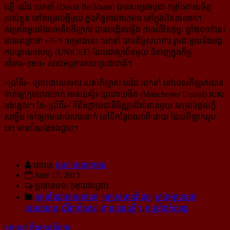
ល្បី ដេវិដ បេកខាំ (David Beck­ham) បានសម្រេចបូជា កម្លាំងកាយចិត្ត
របស់ខ្លួន នៅគម្រោងថ្មីមួយ ក្នុងកិច្ចការពារកុមារ នៅក្នុង​ពិភពលោក។
គម្រោងមួយដែលអតីតកីឡាករ បានបង្កើតឡើង កាលពីខែកុម្ភៈ ឆ្នាំ២០១៥នេះ
មានឈ្មោះថា «7»។ គម្រោង​នេះ បេកខាំ បានកិច្ចសហការ រួមជាមួយនឹងអង្គ
ការយូណេសេហ្វ (UNICEF) ដែលជាស្ថាប័នមួយ ជំនាញ​ក្នុង​កិច្ច
គាំពារ«កុមារ» របស់អង្គការសហប្រជាជាតិ។
«ប្រាំពីរ» ព្រោះជាលេខអាវ របស់កីឡាករ ដេវិដ បេកខាំ នៅពេលកីឡាករបាន
ទាត់ឲ្យក្រុមបាល់ទាត់ មេនឆេស្ទ័រ យូណាយធីត (Manches­ter United) របស់
អង់គ្លេស។ តែ«ប្រាំពីរ» ក៏នឹងក្លាយជានិមិត្តរូបដ៏សំខាន់មួយ សម្រាប់​ផ្ដល់ក្ដី
សង្ឃឹម ទៅឲ្យកុមាររាប់លាននាក់ នៅទីកន្លែងណាក៏ដោយ ដែលកីឡាកររូប
នេះ មាន​បំណង​ចង់​ជួយ។
ដោយ:
សេក មនោរកុមារ
June 17, 2015
ប្រធានបទ: កុមាររងគ្រោះ
សម្រាំងជាខេមរភាសា
,
អត្ថបទមានវីដេអូ
,
គ្រប់អត្ថបទជា
ខេមរភាសា
,
ជុំវិញកំសាន្ដ
,
តារា ជនល្បីៗ
,
សម្រាំងកំសាន្ដ
ទស្សនា និងអានពិស្ដារ