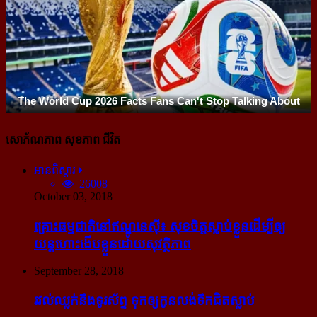
សោភ័ណភាព សុខភាព ជីវិត
អានពិស្ដារ
26008
October 03, 2018
គ្រោះធម្មជាតិនៅឥណ្ឌូនេស៊ី៖ សុខចិត្ត​ស្លាប់​ខ្លួន​ដើម្បី​ឲ្យ​
យន្ដហោះ​ងើប​ខ្លួន​ដោយ​សុវត្ថិភាព
September 28, 2018
រវល់​ឈ្លក់​នឹង​ទូរស័ព្ទ ទុក​ឲ្យ​កូន​លង់​ទឹក​ជិត​ស្លាប់