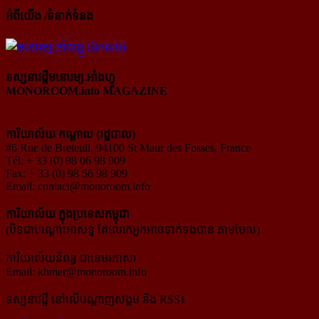
អំពីយើង /ទំនាក់ទំនង
ទស្សនាវដ្ដីមនោរម្យ.អាំងហ្វូ
MONOROOM.info MAGAZINE
ការិយាល័យ កណ្ដាល (រដ្ឋបាល)
#6 Rue de Breteuil, 94100 St Maur des Fosses, France
Tél: + 33 (0) 98 06 98 909
Fax: + 33 (0) 98 56 98 909
Email:
contact@monoroom.info
ការិយាល័យ ក្នុង​ប្រទេស​កម្ពុជា
(បិទជាបណ្ដោះអាសន្ន តែលោកអ្នកអាចទាក់ទងបាន តាមមែល)
ការិយាល័យនិពន្ធ ជាខេមរភាសា
Email:
khmer@monoroom.info
ទស្សនាវដ្ដី​ នៅលើបណ្ដាញសង្គម និង RSS៖