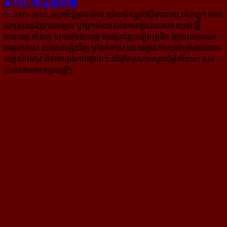
© 2005-2018, រក្សាសិទ្ធិគ្រប់យ៉ាង ដោយទស្សនាវដ្ដី​មនោរម្យ.អាំងហ្វូ។ ហាម​
ដក​ស្រង់​នូវ​ផ្នែក​ណា​មួយ​ ឬ​ផ្នែក​ទាំង​អស់​នៃ​ការ​ផ្សាយ​របស់​ទស្សនាវដ្ដី​​
មនោរម្យ.អាំងហ្វូ យក​ទៅ​​បោះពុម្ព តាម​ប្រព័ន្ធ​អេឡិច​ត្រូនិច ផ្សាយ​តាម​រលក​
ធាតុអាកាស សរសេរ​ឡើង​វិញ ឬ​ចែក​ចាយ​ ដោយ​គ្មាន​ការ​យល់ព្រមជា​លាយ​
លក្ខណ៍​អក្សរ​ ពី​ចាងហ្វាង​ការ​ផ្សាយ​។
ដើម្បី​ទទួល​បាននូវសិទ្ធិ​ទាំងនេះ សូម​
ទាក់​ទង​មក​ទស្សនាវដ្ដី
។