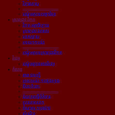
វិទ្យាសាស្ត្រ
----------------------------
បណ្ដុំអត្ថបទបច្ចេកវិទ្យា
ស្រាវជ្រាវ-វិភាគ
វិភាគ អត្ថាធិប្បាយ
ស្រាវជ្រាវ ឯកសារ
បទសម្ភាស
បទយកការណ៍
----------------------------
បណ្ដុំអត្ថបទស្រាវជ្រាវវិភាគ
វីដេអូ
បណ្ដុំអត្ថបទមានវីដេអូ
កំសាន្ដ
តារា ជនល្បី
ទេសចរណ៍ ការផ្សងព្រេង
ពីនេះពីនោះ
----------------------------
ជ័យគ្រតធ្វើព័ត៌មាន
ប្រលោមលោក
កំណាព្យ កម្រងកែវ
សំណើច