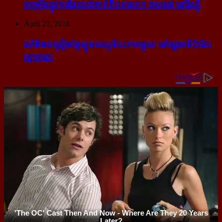
ចម្រៀង​ផ្លូវការ​នៃ​បាល់ទាត់​ពិភពលោក ២០១៨ នៅ​រ៉ូស្ស៊ី
April 21, 2018
របាំ​និង​ចម្រៀង​ខ្មែរ​ក្នុង​ទស្សនីយភាព​មួយ នៅ​រដ្ឋធានី​ប៉ារីស​
ល្ងាច​នេះ