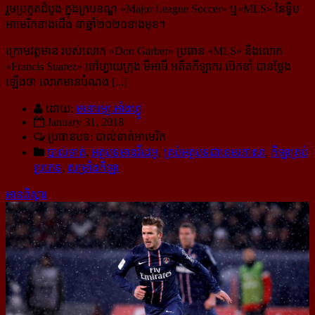
រួមប្រកួតដំបូង ក្នុងក្របខណ្ឌ «Major League Soccer» ឬ«MLS» នៃទ្វីប
អាមេរិកខាងជើង នាឆ្នាំ២០២០ខាងមុខ។
ក្រោមវត្តមាន របស់លោក «Don Garber» ប្រធាន «MLS» និងលោក
«Francis Suarez» ចៅហ្វាយក្រុង មីអាមី អតីតកីឡាករ ប៊េកខាំ បានថ្លែង
ឡើងថា លោកមានបំណង [...]
ដោយ:
មនោរម្យ.អាំងហ្វូ
January 31, 2018
ប្រធានបទ: បាល់ទាត់​អាមេរិក
បាល់ទាត់
,
អត្ថបទមានវីដេអូ
,
គ្រប់អត្ថបទជាខេមរភាសា
,
កីឡាគ្រប់
ប្រភេទ
,
សម្រាំងកីឡា
អានពិស្ដារ