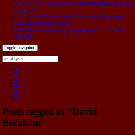
10-28-2018
ABC គាស់​កកាយ​«ទ្រព្យមហាសាល​នៃ​ត្រកូល ហ៊ុន»​
នៅ​អូស្ត្រាលី
10-23-2018
ហ៊ុន សែន អះអាង​ពី​ជំហរ​ខុស​គ្នា ក្នុង​ជំនួប​ជាមួយ​
ឧត្តម​ស្នងការ​សិទ្ធិ​មនុស្ស អ.ស.ប
10-20-2018
«រាត្រីចន្ទទឹកឃ្មុំ នៅបន្ទប់សណ្ឋាគារ... ជាន់ទី៣៥»
សំណើចខ្លី
Toggle navigation
Posts tagged as "David
Beckham"