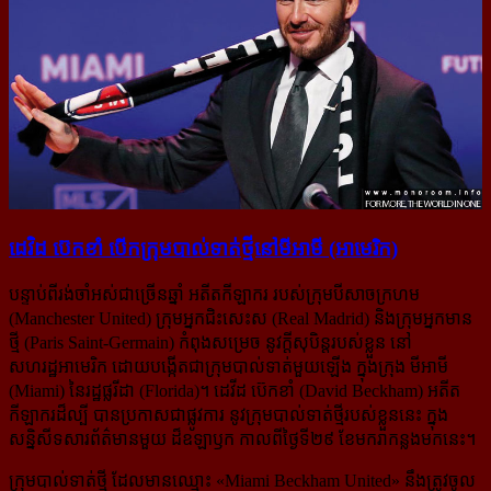
ដេវិដ ប៊េកខាំ បើក​ក្រុម​បាល់ទាត់​ថ្មី​នៅ​មីអាមី (អាមេរិក)
បន្ទាប់ពីរង់ចាំអស់ជាច្រើនឆ្នាំ អតីតកីឡាករ របស់ក្រុមបីសាចក្រហម
(Manchester United) ក្រុមអ្នកជិះសេះស (Real Madrid) និងក្រុមអ្នកមាន
ថ្មី (Paris Saint-Germain) កំពុងសម្រេច នូវក្ដីសុបិន្តរបស់ខ្លួន នៅ
សហរដ្ឋអាមេរិក ដោយបង្កើត​ជាក្រុម​បាល់ទាត់​មួយឡើង ក្នុងក្រុង មីអាមី
(Miami) នៃរដ្ឋផ្លរីដា (Florida)។ ដេវីដ ប៊េកខាំ (David Beckham) អតីត
កីឡាករដ៏ល្បី បានប្រកាសជាផ្លូវការ នូវក្រុមបាល់ទាត់ថ្មីរបស់ខ្លួននេះ ក្នុង
សន្និសីទសារព័ត៌មានមួយ ដ៏ឧឡាឫក កាលពីថ្ងៃទី២៩ ខែមករាកន្លងមកនេះ។
ក្រុមបាល់ទាត់ថ្មី ដែលមានឈ្មោះ «Miami Beckham United» នឹងត្រូវចូល