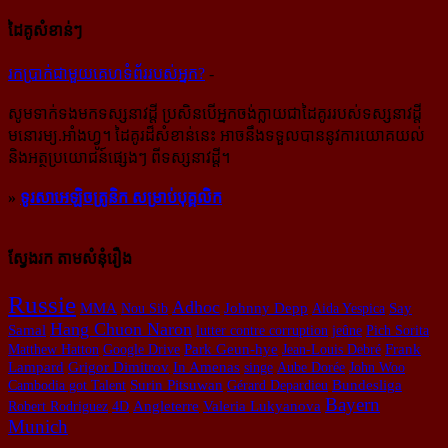
ដៃគូសំខាន់ៗ
រក​​ប្រាក់​​ជា​​មួយ​​គេហទំព័រ​​របស់​​អ្នក?
-
សូម​ទាក់ទង​មក​ទស្សនាវដ្ដី ប្រសិន​បើ​អ្នក​ចង់​ក្លាយ​ជា​ដៃគូរ​របស់​ទស្សនាវដ្ដី​
មនោរម្យ.អាំងហ្វូ។ ដៃ​គូរ​ដ៏​សំខាន់​នេះ អាច​នឹង​ទទួល​បាន​នូវ​ការ​យោគយល់
និង​អត្ថ​ប្រយោជន៍​ផ្សេងៗ ពីទស្សនាវដ្ដី។
»
ទូរសាអេឡិចត្រូនិក សម្រាប់បុគ្គលិក
ស្វែងរក តាមសំនុំរឿង
Russie
Adhoc
MMA
Nou Sib
Johnny Depp
Aida Yespica
Say
Hang Chuon Naron
Samal
lutter contre corruption
jeûne
Pich Sorita
Park Geun-hye
Matthew Hatton
Google Drive
Jean-Louis Debré
Frank
Lampard
Grigor Dimitrov
In Amenas
singe
Aube Dorée
John Woo
Cambodia got Talent
Surin Pitsuwan
Gérard Depardieu
Bundesliga
Bayern
Robert Rodriguez
4D
Angleterre
Valeria Lukyanova
Munich