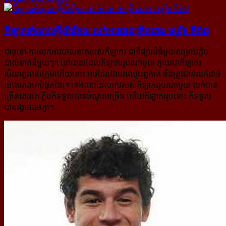
កីឡាករ​ចំណូល​ថ្មី​លីវើភូល លក់​អាវ​បាន​ច្រើន​ជាង ស្តេវ៉ិន ចឺរ៉ាដ
ជាទូទៅ ការលក់អាវបាល់ទាត់របស់កីឡាករ ជាទីផ្សារដ៏ធំមួយសម្រាប់ក្លិប
បាល់ទាត់នីមួយៗ។ នៅពេលដែលកីឡាកររូប​ណាមួយ ក្លាយជាកីឡាករ
សំណព្វរបស់ក្រុមហើយនោះ អាវដែលវាយឈ្មោះពួកគេ នឹងត្រូវបានលក់ដាច់
យ៉ាងជាង​គេ​បំផុតដែរ។ នៅពេលដែលអាវរបស់កីឡាកររូបណាមួយ លក់បាន
ច្រើនជាងគេ ក្លិបក៏ទទួលបានចំណូលច្រើន ហើយ​កីឡាកររូបនោះ ក៏ទទួល
បានរង្វាន់ដូចគ្នា។