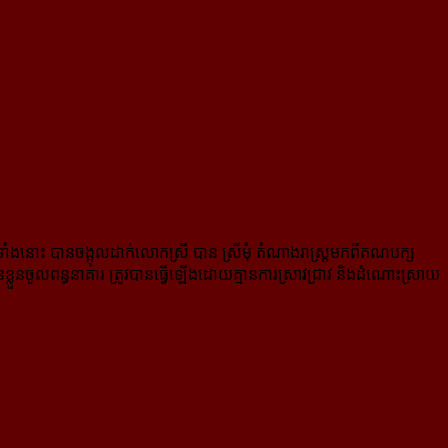
្ឋទាំងនោះ បានចង្អុលដាក់លោកស្រី បាន ស្រីមុំ តំណាងរាស្ត្រមកពី​គណបក្ស
្លួនចូលពន្ធនាគារ ត្រូវបានធ្វើឡើងដោយគ្មានការស្រាវជ្រាវ និងដំណោះស្រាយ