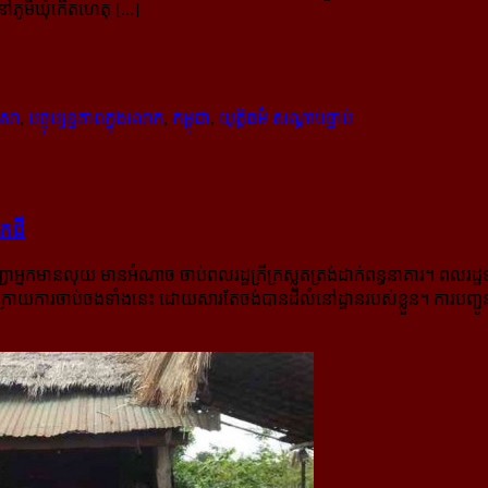
ភូមិ​ឃុំ​កើតហេតុ [...]
ាសា
,
បច្ចុប្បន្នភាពក្នុងលោក
,
កម្ពុជា
,
យុត្តិធម៌ សណ្ដាប់ធ្នាប់
​​ដី​
ជាអ្នកមានលុយ មានអំណាច ចាប់​ពលរដ្ឋ​ក្រីក្រ​ស្លូតត្រង់ដាក់ពន្ធនាគារ។ ពលរដ
្រោយការចាប់ចងទាំងនេះ ដោយសារតែចង់បានដីលំនៅដ្ឋានរបស់ខ្លួន។ ការ​បញ្ជូនខ