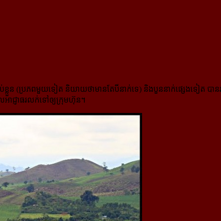
បានចាប់ខ្លួន (ប្រភពមួយទៀត និយាយថា​មានតែបី​នាក់ទេ) និងបួននាក់ផ្សេងទៀត បា
លអាជ្ញាធរលក់ទៅឲ្យ​ក្រុមហ៊ុន។