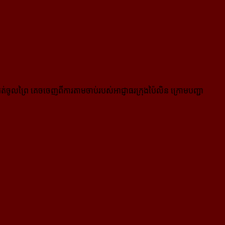
នរត់ចូលព្រៃ គេចចេញពីការតាមចាប់របស់អាជ្ញាធរក្រុងប៉ៃលិន ក្រោមបញ្ជា​