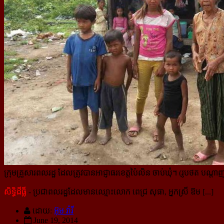
ក្រុមគ្រួសារពលរដ្ឋ ដែលត្រូវបានអាជ្ញាធរខេត្តប៉ៃលិន ចាប់ឃុំ។ (រូបថត បណ្ដាញដី
សិទ្ធិដីធ្លី
- ប្រជាពលរដ្ឋដែលមានឈ្មោះលោក ពេជ្រ សុធា, អ្នកស្រី ឱម [...]
ដោយ:
អ៊ុម វ៉ារី
June 19, 2014