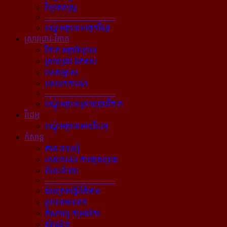
វិទ្យាសាស្ត្រ
----------------------------
បណ្ដុំអត្ថបទបច្ចេកវិទ្យា
ស្រាវជ្រាវ-វិភាគ
វិភាគ អត្ថាធិប្បាយ
ស្រាវជ្រាវ ឯកសារ
បទសម្ភាស
បទយកការណ៍
----------------------------
បណ្ដុំអត្ថបទស្រាវជ្រាវវិភាគ
វីដេអូ
បណ្ដុំអត្ថបទមានវីដេអូ
កំសាន្ដ
តារា ជនល្បី
ទេសចរណ៍ ការផ្សងព្រេង
ពីនេះពីនោះ
----------------------------
ជ័យគ្រតធ្វើព័ត៌មាន
ប្រលោមលោក
កំណាព្យ កម្រងកែវ
សំណើច