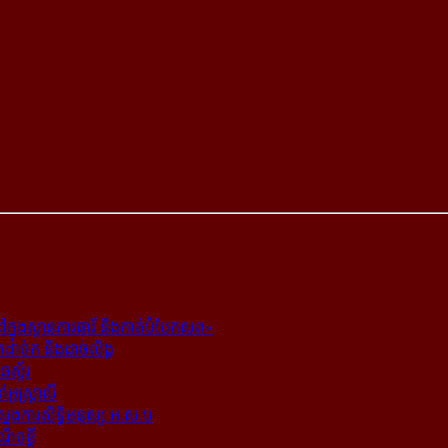
ក្នុង​ស្ថាន​ភារធារី និង​កាត់​បំបែក​សព»
ត​ដាច់ក និង​ដាច់​លិង្គ
ឆេស្ទ័រ
ូស្ត្រាលី
​ស្នងការ​សិទ្ធិ​មនុស្ស អ.ស.ប
ណើចខ្លី