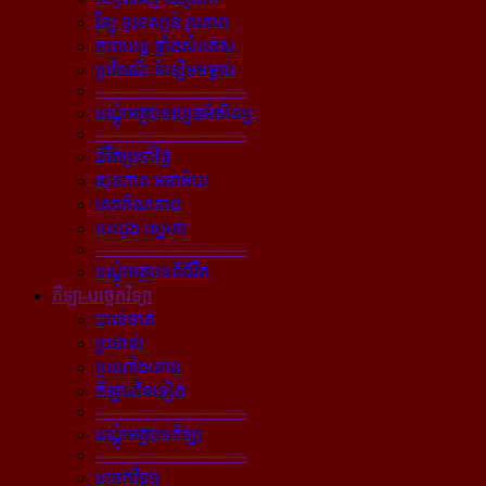
វិទ្យុ ទូរទស្សន៍ រូបភាព
ភាពយន្ដ ផ្ទាំងសំពត់ស
ប្រពៃណី ទំនៀមទម្លាប់
----------------------------
បណ្ដុំអត្ថបទវប្បធម៌សិល្បៈ
----------------------------
ជីវិតប្រចាំថ្ងៃ
សុខភាព អនាម័យ
សោភ័ណភាព
បេះដូង ស្នេហា
----------------------------
បណ្ដុំអត្ថបទពីជីវិត
កីឡា-បច្ចេកវិទ្យា
បាល់ទាត់
ប្រដាល់
ប្រណាំងយាន
កីឡាដទៃទៀត
----------------------------
បណ្ដុំអត្ថបទកីឡា
----------------------------
បច្ចេកវិទ្យា