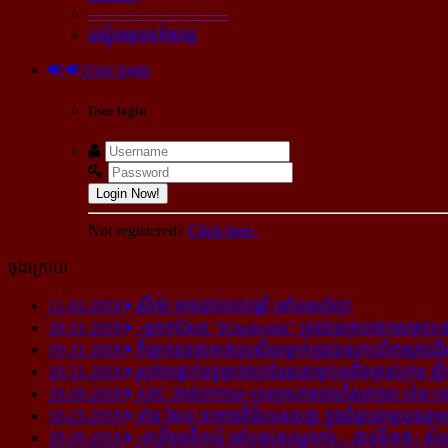
----------------------------
បណ្ដុំអត្ថបទកំសាន្ដ
User login
User login
Login Now!
Not registered?
Click here.
ចុងក្រោយ
11-02-2018
ណីម៉ា អាច​ជាប់​គុក​៦ឆ្នាំ នៅ​អេស្ប៉ាញ!
10-31-2018
«អ្នក​កាសែត "Khashoggi" ត្រូវ​បាន​ច្របាច់ក​សម្លាប់​នៅ​
10-31-2018
កីឡាករ​បាល់ទាត់​ប្រេស៊ីល​ម្នាក់​ត្រូវ​បាន​រក​ឃើញ​ស្លាប់​ជិ
10-31-2018
រូបភាព​ធ្លាក់​ឧទ្ធម្ភាគចក្រ​ដែល​សម្លាប់​អតីត​ម្ចាស់​ក្រុម​ ឡី
10-28-2018
ABC គាស់​កកាយ​«ទ្រព្យមហាសាល​នៃ​ត្រកូល ហ៊ុន»​នៅ​អ
10-23-2018
ហ៊ុន សែន អះអាង​ពី​ជំហរ​ខុស​គ្នា ក្នុង​ជំនួប​ជាមួយ​ឧត្តម
10-20-2018
«រាត្រីចន្ទទឹកឃ្មុំ នៅបន្ទប់សណ្ឋាគារ... ជាន់ទី៣៥» សំ