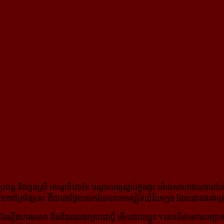
្រពន្ធ និង​កូន​ស្រី អាយុ​ទើប​៦ខែ បណ្តាល​ឲ្យ​ស្លាប់​ក្នុង​ផ្ទះ យ៉ាង​សាហាវ​ឃោឃៅ​
​សាហាវ​ព្រៃផ្សៃ​នេះ គឺ​ជា​បង​ថ្លៃ​របស់​ភរិយា​លោក​ស្មៀន​ឃុំ​វ័យ​ក្មេង ដែល​ជា​ជន​រង​គ
រ​តែ​រឿង​កេរមរតក និង​ខឹង​ជន​រង​គ្រោះ​ជា​ប្តី មើល​ងាយ​ខ្លួន។ នេះ​បើ​តាម​ការ​ប