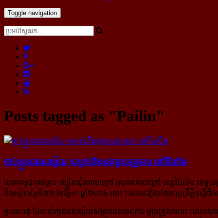
Toggle navigation
Posts tagged as "Pailin"
ចាប់​ខ្លួន​ជន​សង្ស័យ សម្លាប់​និង​ដុត​មួយ​គ្រួសារ នៅ​ប៉ៃលិន
ឃាតកម្មដុតសម្លាប់ ស្មៀន​ឃុំ​សាលា​ក្រៅ ស្រុក​សាលា​ក្រៅ ខេត្ត​ប៉ៃលិន ជា​មួយ​ប
ពី​រសៀល​ថ្ងៃ​ទី​២២ ខែ​វិច្ឆិកា ឆ្នាំ​២០១៤ នោះ។ ជន​សង្ស័យ​ដែល​ប្រព្រឹត្តិ​ទង្វើ​ដ៏
មូលហេតុ ដែល​​នាំ​ឲ្យ​ជន​សង្ស័យ​សម្លាប់​ជន​រង​គ្រោះ មួយ​គ្រួសារ​នេះ ដោយ​សា