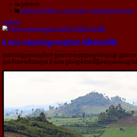
ប្រធានបទ:
គួរតែអាន នៅទំព័រមុខ
,
បទយកការណ៍
,
គ្រប់អត្ថបទជាខេមរភាសា
អានពិស្ដារ
អ៊ី ឈាន បញ្ជា​ឲ្យ​ចាប់​ខ្លួន​ពលរដ្ឋ​បី​នាក់ ពី​រឿង​ទំនាស់​ដី​ធ្លី?
ប្រជាពលរដ្ឋប្រមាណប្រាំនាក់ ក្នុងនោះមានក្មេងប្រុសម្នាក់អាយុ៤ឆ្នាំ ត្រូវ
ផ្ទាល់ពីលោកអភិបាលក្រុង អ៊ី ឈាន ក្នុងបញ្ហាទំនាស់ដីធ្លីរបស់ប្រជាពលរដ្ឋ ដែ