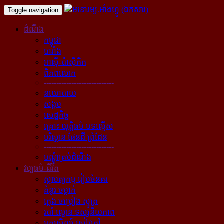
Toggle navigation
ដំណឹង
កម្ពុជា
បារាំង
អាស៊ី-ប៉ាស៊ីភិក
ពិភពលោក
----------------------------
នយោបាយ
សង្គម
សេដ្ឋកិច្ច
គ្រោះ យុត្តិធម៌ បទល្មើស
បរិស្ថាន ផែនដី ព្រំដែន
----------------------------
បណ្ដុំគ្រប់ដំណឹង
វប្បធម៌-ជីវិត
ស្ថាបត្យកម្ម រៀបចំនគរ
គំនូរ ចម្លាក់
ភ្លេង ចម្រៀង ស្មូត្រ
របាំ ល្ខោន ទស្សនីយភាព
អក្សសិល្ប៍ សៀវភៅ