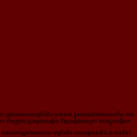
នោះ ត្រូវ​បាន​គរបាល​ខេត្ត​ប៉ៃលិន ប្រកាស​ថា ខ្លួន​ចាប់​ជន​ដៃ​ដល់​បាន​ហើយ កាល​
្រោះ ទាំង​គ្រួសារ (ប្រពន្ធ​ជន​សង្ស័យ និង​ប្រពន្ធ​ជន​រងគ្រោះ ជា​បង​ប្អូន​បង្កើត)។
ញ្ជាក់ របស់​លោក​ស្នង​ការ​នគរបាល ខេត្ត​ប៉ៃលិន លោក​ឧត្តមសេនីយ៍ ជា ចាន់ឌិន។