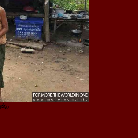
ធ្លី)