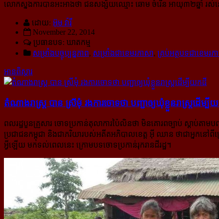
លោក​ស្នង​ការ​បាន​អះអាង​ថា ជន​សង្ស័យ​ឈ្មោះ ឆោម ចំរើន អាយុ​៣២ឆ្នាំ រស់​នៅ​
ដោយ:
អ៊ុម វ៉ារី
November 22, 2014
ប្រធានបទ: ឃាតកម្ម
សម្រាំងបច្ចុប្បន្នភាព
,
សម្រាំងជាខេមរភាសា
,
គ្រប់អត្ថបទជាខេមរភ
អានពិស្ដារ
តំណាង​រាស្ត្រ បាន ស្រីមុំ រង​ការ​ចោទ​ថា ​បញ្ជា​ឲ្យ​ឃុំ​ខ្លួន​​រាស្ត្រ​ដើម្បី​​យក
ពលរដ្ឋបួនគ្រួសារ ចោទប្រកាន់តុលាការប៉ៃលិនថា មិនគោរពច្បាប់ ស្តាប់តាមបញ្
ប្រជាជនកម្ពុជា និងជាភរិយារបស់អតីតអភិបាលខេត្ត អ៊ី ឈាន ថាជាអ្នកនៅពីក
អ្វីឡើយ មកទល់ពេលនេះ ក្រោមបទចោទប្រកាន់​រុក​រានដីរដ្ឋ។