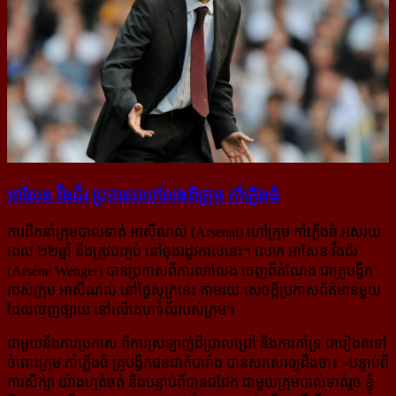
អាសែន វឹងជ័រ ប្រកាស​លាលែង​ពី​ក្រុម កាំភ្លើងធំ
ការដឹកនាំក្រុមបាល់ទាត់ អាសឺណល់ (Arsenal) ហៅក្រុម កាំភ្លើងធំ អស់រយៈ
ពេល ២២ឆ្នាំ នឹងត្រូវបញ្ចប់ នៅចុងរដូវកាលនេះ។ លោក អាសែន វឹងជ័រ
(Arsène Wenger) បានប្រកាសពីការលាលែង ចេញពីតំណែង ជាគ្រូបង្វឹក
របស់ក្រុម អាសឺណល់ នៅថ្ងៃសុក្រនេះ តាមរយៈសេចក្ដីប្រកាសព័ត៌មានមួយ
ដែលចេញផ្សាយ នៅលើគេហទំព័ររបស់ក្រុម។
ជាមួយនឹងការប្រកាស ពីការស្រឡាញ់ដ៏ជ្រាលជ្រៅ និងការគាំទ្រ ជារៀងតទៅ
ចំពោះក្រុម កាំភ្លើងធំ គ្រូបង្វឹកជនជាតិបារាំង បានសរសេរឲ្យដឹងថា៖ «
បន្ទាប់ពី
ការសិក្សា យ៉ាងហ្មត់ចត់ និងបន្ទាប់ពីបានជជែក ជាមួយក្រុមបាល់ទាត់រួច ខ្ញុំ