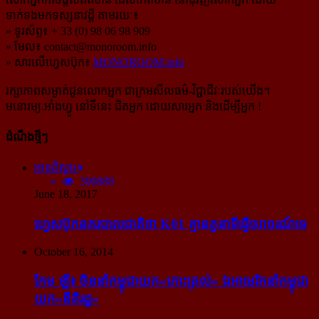
ទាក់ទងមកទស្សនាវដ្ដី តាមរយៈ៖
» ទូរស័ព្ទ៖ + 33 (0) 98 06 98 909
» មែល៖
contact@monoroom.info
» សារលើហ្វេសប៊ុក៖
MONOROOM.info
រក្សាភាពសម្ងាត់ជូនលោកអ្នក ជាក្រមសីលធម៌-​វិជ្ជាជីវៈ​របស់យើង។
មនោរម្យ.អាំងហ្វូ នៅទីនេះ ជិតអ្នក ដោយសារអ្នក និងដើម្បីអ្នក !
ដំណឹងថ្មីៗ
អានពិស្ដារ
300888
June 18, 2017
ហ្វេសប៊ុក​នគរបាល​ជាតិ​ថា K01 គ្មាន​តួនាទី​ធ្វើ​ចរាចរណ៍​ទេ
October 16, 2014
កែម ឡី៖ ចិន​នាំ​កម្ពុជា​យក​«កោះ​ត្រល់» ឯ​អាមេរិក​នាំ​កម្ពុជា​
យក​«នីតិរដ្ឋ»