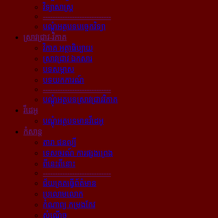
វិទ្យាសាស្ត្រ
----------------------------
បណ្ដុំអត្ថបទបច្ចេកវិទ្យា
ស្រាវជ្រាវ-វិភាគ
វិភាគ អត្ថាធិប្បាយ
ស្រាវជ្រាវ ឯកសារ
បទសម្ភាស
បទយកការណ៍
----------------------------
បណ្ដុំអត្ថបទស្រាវជ្រាវវិភាគ
វីដេអូ
បណ្ដុំអត្ថបទមានវីដេអូ
កំសាន្ដ
តារា ជនល្បី
ទេសចរណ៍ ការផ្សងព្រេង
ពីនេះពីនោះ
----------------------------
ជ័យគ្រតធ្វើព័ត៌មាន
ប្រលោមលោក
កំណាព្យ កម្រងកែវ
សំណើច