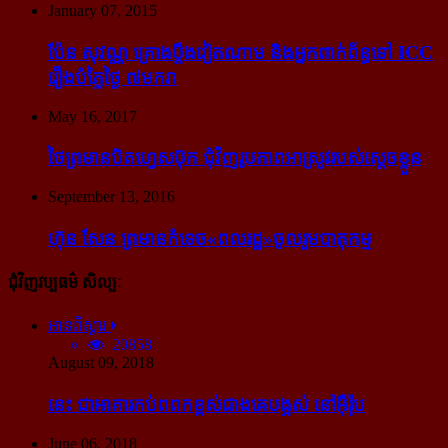
January 07, 2015
ប៉ែន សុវណ្ណ គ្រោង​ប្តឹង​វៀតណាម និង​អ្នក​ពាក់​ព័ន្ធ​ទៅ ICC
រឿង​បំភ្លៃ​ថ្ងៃ ៧​មករា
May 16, 2017
ថៃ​ព្រមាន​បិត​ហ្វេសប៊ុក ជុំ​វិញ​រូបភាព​អាស្រូវ​របស់​ស្ដេច​ខ្លួន
September 13, 2016
ហ៊ុន សែន ព្រមាន​កំទេច​«ពលរដ្ឋ»​ចូលរួម​បាតុកម្ម
ជុំវិញវប្បធម៌ សិល្បៈ
អានពិស្ដារ
20858
August 09, 2018
នេះ ជា​អាគារ​កប់​ពពក​ខ្ពស់​ជាង​គេ​បង្អស់ នៅ​អ៊ឺរ៉ុប
June 06, 2018