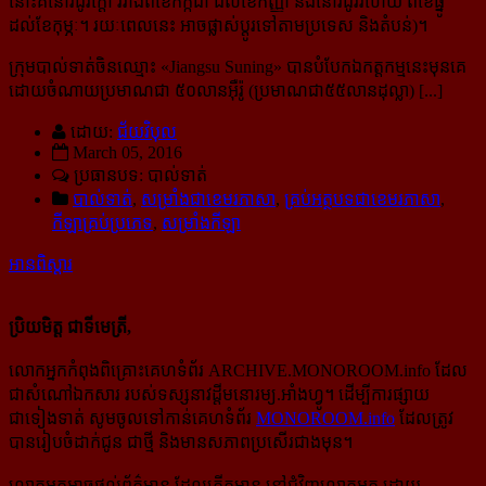
នោះគឺនៅរដូវក្ដៅ រវាង​​ពី​ខែកក្កដា ដល់​ខែ​កញ្ញា និងនៅរដូវរំហើយ ពីខែធ្នូ
ដល់ខែកុម្ភៈ។ រយៈពេលនេះ អាច​ផ្លាស់ប្ដូរ​ទៅ​តាម​ប្រទេស និងតំបន់
)។
ក្រុមបាល់ទាត់ចិនឈ្មោះ «Jiangsu Suning» បានបំបែកឯកត្តកម្មនេះមុនគេ
ដោយចំណាយប្រមាណជា ៥០​លានអ៊ឺរ៉ូ (ប្រមាណជា៥៥លានដុល្លា) [...]
ដោយ:
ជ័យវិបុល
March 05, 2016
ប្រធានបទ: បាល់ទាត់
បាល់ទាត់
,
សម្រាំងជាខេមរភាសា
,
គ្រប់អត្ថបទជាខេមរភាសា
,
កីឡាគ្រប់ប្រភេទ
,
សម្រាំងកីឡា
អានពិស្ដារ
ប្រិយមិត្ត ជាទីមេត្រី,
លោកអ្នកកំពុងពិគ្រោះគេហទំព័រ ARCHIVE.MONOROOM.info ដែល
ជាសំណៅឯកសារ របស់ទស្សនាវដ្ដីមនោរម្យ.អាំងហ្វូ។ ដើម្បីការផ្សាយ
ជាទៀងទាត់ សូមចូលទៅកាន់​គេហទំព័រ
MONOROOM.info
ដែលត្រូវ
បានរៀបចំដាក់ជូន ជាថ្មី និងមានសភាពប្រសើរជាងមុន។
លោកអ្នកអាចផ្ដល់ព័ត៌មាន ដែលកើតមាន នៅជុំវិញលោកអ្នក ដោយ