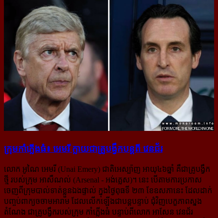
ក្រុម​កាំភ្លើង​ធំ៖ អេមរី ក្លាយ​ជា​គ្រូ​បង្វឹក​បន្ត​ពី វេនជ័រ
លោក អូណៃ អេមរី (Unai Emery) ជាតិអេស្ប៉ាញ អាយុ៤៦ឆ្នាំ គឺជាគ្រូបង្វឹក
ថ្មី របស់ក្រុម អាសឺណល់ (Arsenal - អង់គ្លេស)។ នេះ បើតាមការប្រកាស
ចេញពីក្រុមបាល់ទាត់ខ្លួនឯងផ្ទាល់ ក្នុងថ្ងៃពុធទី ២៣ ខែឧសភានេះ ដែលដាក់
បញ្ចប់ពាក្យចចាមអារាម ដែលលើកឡើងជាបន្តបន្ទាប់ ជុំវិញបេក្ខភាពស្នង
តំណែង ជាគ្រូបង្វឹករបស់ក្រុម កាំភ្លើងធំ បន្ទាប់ពីលោក អាសែន វេនជ័រ