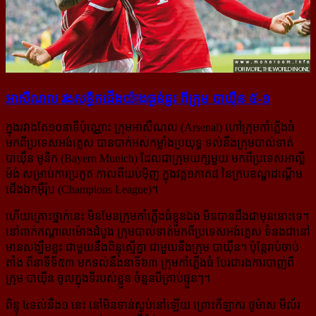
អាសឺណល រង​​សន្ធឹក​​ជើង​​យ៉ាង​​ធ្ងន់ធ្ងរ ពី​​ក្រុម បាយ៉ឺន ៥-១
ក្នុងរវាងតែ១០នាទីប៉ុណ្ណោះ ក្រុមអាសឺណល (Arsenal) ហៅក្រុមកាំភ្លើងធំ
មកពីប្រទេសអង់គ្លេស បាន​បាក់​អស់​កម្លាំង​ប្រយុទ្ធ ទល់​នឹង​ក្រុម​បាល់​ទាត់
បាយ៉ឺន មូនិក (Bayern Munich) ដែលជា​ក្រុម​យក្ស​មួយ មក​ពី​ប្រទេស​អាល្លឺ
ម៉ង់ សម្រាប់ការប្រកួត កាលពីយប់ម៉ិញ ក្នុងវគ្គ១ភាគ៨ នៃក្របខណ្ឌ​ដណ្ដើម​
ជើងឯក​អ៊ឺរ៉ុប (Champions League)។
ហើយ​គ្រោះថ្នាក់នេះ មិនមែន​ក្រុម​កាំភ្លើងធំ​​ខ្លួនឯង មិនបានដឹង​​ជាមុន​នោះទេ។
នៅពាក់​កណ្ដាល​ម៉ោង​ដំបូង ​ក្រុម​បាល់​ទាត់​មក​ពី​ប្រទេស​អង់គ្លេស ទំនងជានៅ
មាន​សង្ឃឹមខ្លះ ជាមួយនឹង​ពិន្ទុស្មើគ្នា ជាមួយ​នឹង​ក្រុម​ បាយ៉ឺន។ ប៉ុន្តែ​រាប់​ចាប់​
តាំង ពីនាទី​ទី៥៣ មកទល់នឹងនាទី៦៣ ក្រុមកាំភ្លើងធំ បែរជារង​ការ​បាញ់​ពី
ក្រុម បាយ៉ឺន​ ចូល​ក្នុង​ទី​របស់​ខ្លួន ចំនួន​បី​គ្រាប់​ផ្ទួនៗ។
ពិន្ទុ ៤ទល់នឹង១ នេះ នៅមិនទាន់ស្ងប់នៅឡើយ ព្រោះកីឡាករ ថូម៉ាស មីល័រ