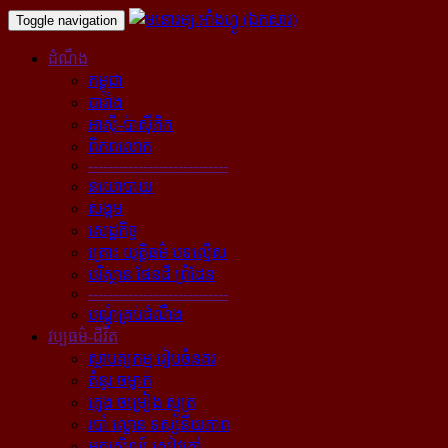
Toggle navigation
ដំណឹង
កម្ពុជា
បារាំង
អាស៊ី-ប៉ាស៊ីភិក
ពិភពលោក
----------------------------
នយោបាយ
សង្គម
សេដ្ឋកិច្ច
គ្រោះ យុត្តិធម៌ បទល្មើស
បរិស្ថាន ផែនដី ព្រំដែន
----------------------------
បណ្ដុំគ្រប់ដំណឹង
វប្បធម៌-ជីវិត
ស្ថាបត្យកម្ម រៀបចំនគរ
គំនូរ ចម្លាក់
ភ្លេង ចម្រៀង ស្មូត្រ
របាំ ល្ខោន ទស្សនីយភាព
អក្សសិល្ប៍ សៀវភៅ