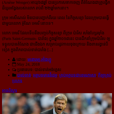
(Arsène Wenger) អាយុ៦៨ឆ្នាំ បានប្រកាសចាកចេញ ពីតំណែង​ជាគ្រូបង្វឹក
ដ៏យូរអង្វែងរបស់លោក រាប់ពី ២២ឆ្នាំមកនោះ។
ក្រុម អាសឺណល់ មិនបានបញ្ជាក់ពីរយៈពេល នៃកិច្ចសន្យា ដែលក្រុមបានធ្វើ
ជាមួយលោក អ៊ូណៃ អេមរី នោះទេ។
លោក អេមរី ដែលទើបនឹងបញ្ចប់កិច្ចសន្យា ពីក្រុម ប៉ារីស សាំងហ្សែរម៉ាំង
(Paris Saint-Germain- បារាំង) ក្នុងឆ្នាំ២០១៨នេះ បានដឹកនាំក្រុមប៉ារីស ឲ្យ
ទទួលបានតំណែង ជាជើងឯក សម្រាប់រដូវកាលចុងក្រោយ និងពានរង្វាន់បី
ទៀត ក្នុងពិភពបាល់ទាត់បារាំង [...]
ដោយ:
មនោរម្យ.អាំងហ្វូ
May 24, 2018
ប្រធានបទ: បាល់ទាត់អង់គ្លេស
បាល់ទាត់
,
អត្ថបទមានវីដេអូ
,
គ្រប់អត្ថបទជាខេមរភាសា
,
កីឡាគ្រប់
ប្រភេទ
អានពិស្ដារ