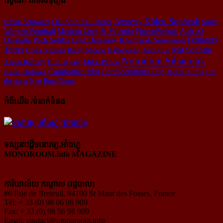
ស្វែងរក តាមសំនុំរឿង
Khieu Sopheak
Amnesty
Dauphin Eau Doux
Kevin Schwantz
Sony
Women Football
Mexican Open
St-Valentin
PhnomPenhois
Audi A3
Fernando
Devinette
Pech Solika
Clint Dempsey
Khemarak Sereymon
Mu Sochua
Torres
Chea Vichea
Barry Sheene
Halloween
Audi Cup
Norodom Sihanouk
Aaron Ramsey
Htin Kyaw
Mike Pence
Cambodian Idol
Confederations Cup
Katie Holmes
Jacob Zuma
Loi
du statut
Keo RumChang
អំពីយើង /ទំនាក់ទំនង
ទស្សនាវដ្ដីមនោរម្យ.អាំងហ្វូ
MONOROOM.info MAGAZINE
ការិយាល័យ កណ្ដាល (រដ្ឋបាល)
#6 Rue de Breteuil, 94100 St Maur des Fosses, France
Tél: + 33 (0) 98 06 98 909
Fax: + 33 (0) 98 56 98 909
Email:
contact@monoroom.info