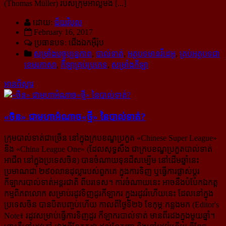
(Thomas Müller) របស់​ក្រុម​អាល្លឺម៉ង់ [...]
ដោយ:
ជ័យវិបុល
February 16, 2017
ប្រធានបទ: ជើងឯកអ៊ឺរ៉ុប
សម្រាំងបច្ចុប្បន្នភាព
,
បាល់ទាត់
,
អត្ថបទមានវីដេអូ
,
គ្រប់អត្ថបទជា
ខេមរភាសា
,
កីឡាគ្រប់ប្រភេទ
,
សម្រាំងកីឡា
អានពិស្ដារ
«ចិន» ជា​មហា​អំណាច​«ថ្មី» នៃ​បាល់ទាត់?
ក្រុមបាល់ទាត់ជាច្រើន នៅក្នុងក្របខណ្ឌប្រកួត «Chinese Super League»
និង «China League One» (ដែលសុទ្ធសឹង ជា​ក្របខណ្ឌ​ប្រកួតបាល់ទាត់
អាជីព នៅក្នុងប្រទេសចិន) បានចំណាយទុនដ៏សម្បើម នៅដើមឆ្នាំនេះ
ប្រមាណជា ២៩០លាន​ដុល្លា​របស់​ពួក​គេ ក្នុងការទិញ ឬធ្វើការផ្លាស់ប្ដូរ
កីឡាករ​បាល់ទាត់​អន្តរជាតិ ពីបរទេស។ ការចំណាយនេះ អាចនឹងបំបែក​ឯកត្ត
កម្ម​ពិភពលោក សម្រាប់​រដូវទិញដូរកីឡាករ ក្នុង​​រដូវ​រំហើយនេះ ដែលនៅក្នុង
ប្រទេសចិន បានបិតបញ្ចប់ហើយ កាលពីថ្ងៃទី២៦ ខែកុម្ភៈ​កន្លង​មក (
Editor's
Note៖ រដូវសម្រាប់ធ្វើការទិញដូរ កីឡាករបាល់ទាត់ មានពីរដងក្នុងមួយឆ្នាំ។