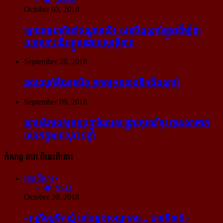
26008
October 03, 2018
គ្រោះធម្មជាតិនៅឥណ្ឌូនេស៊ី៖ សុខចិត្ត​ស្លាប់​ខ្លួន​ដើម្បី​ឲ្យ​
យន្ដហោះ​ងើប​ខ្លួន​ដោយ​សុវត្ថិភាព
September 28, 2018
រវល់​ឈ្លក់​នឹង​ទូរស័ព្ទ ទុក​ឲ្យ​កូន​លង់​ទឹក​ជិត​ស្លាប់
September 09, 2018
ស្ថាបនិក​ពេទ្យ​គន្ធបុប្ផា​ដែល​សង្គ្រោះ​កុមារ​ខ្មែរ​ បាន​លាចាក​
លោក​ក្នុង​អាយុ​៧១ឆ្នាំ
កំសាន្ដ តារា ពីនេះពីនោះ
អានពិស្ដារ
9542
October 20, 2018
«រាត្រីចន្ទទឹកឃ្មុំ នៅបន្ទប់សណ្ឋាគារ... ជាន់ទី៣៥»