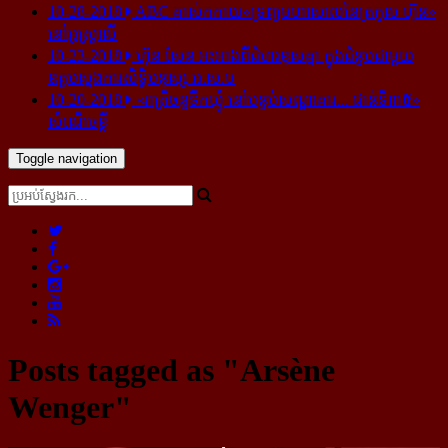
10-28-2018
ABC គាស់​កកាយ​«ទ្រព្យមហាសាល​នៃ​ត្រកូល ហ៊ុន»​
នៅ​អូស្ត្រាលី
10-23-2018
ហ៊ុន សែន អះអាង​ពី​ជំហរ​ខុស​គ្នា ក្នុង​ជំនួប​ជាមួយ​
ឧត្តម​ស្នងការ​សិទ្ធិ​មនុស្ស អ.ស.ប
10-20-2018
«រាត្រីចន្ទទឹកឃ្មុំ នៅបន្ទប់សណ្ឋាគារ... ជាន់ទី៣៥»
សំណើចខ្លី
Toggle navigation
Posts tagged as "Arsène
Wenger"