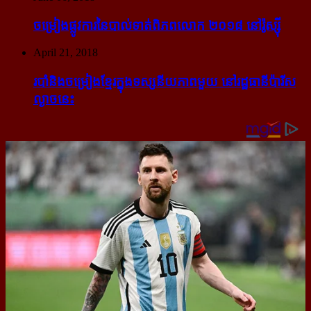
ចម្រៀង​ផ្លូវការ​នៃ​បាល់ទាត់​ពិភពលោក ២០១៨ នៅ​រ៉ូស្ស៊ី
April 21, 2018
របាំ​និង​ចម្រៀង​ខ្មែរ​ក្នុង​ទស្សនីយភាព​មួយ នៅ​រដ្ឋធានី​ប៉ារីស​
ល្ងាច​នេះ