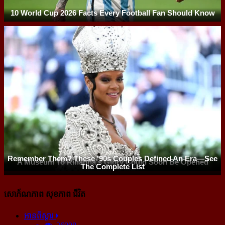
សោភ័ណភាព សុខភាព ជីវិត
អានពិស្ដារ