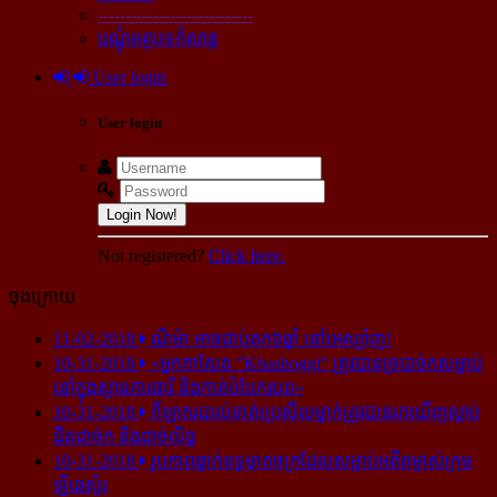
----------------------------
បណ្ដុំអត្ថបទកំសាន្ដ
User login
User login
Login Now!
Not registered?
Click here.
ចុងក្រោយ
11-02-2018
ណីម៉ា អាច​ជាប់​គុក​៦ឆ្នាំ នៅ​អេស្ប៉ាញ!
10-31-2018
«អ្នក​កាសែត "Khashoggi" ត្រូវ​បាន​ច្របាច់ក​សម្លាប់​
នៅ​ក្នុង​ស្ថាន​ភារធារី និង​កាត់​បំបែក​សព»
10-31-2018
កីឡាករ​បាល់ទាត់​ប្រេស៊ីល​ម្នាក់​ត្រូវ​បាន​រក​ឃើញ​ស្លាប់​
ជិត​ដាច់ក និង​ដាច់​លិង្គ
10-31-2018
រូបភាព​ធ្លាក់​ឧទ្ធម្ភាគចក្រ​ដែល​សម្លាប់​អតីត​ម្ចាស់​ក្រុម​
ឡីឆេស្ទ័រ