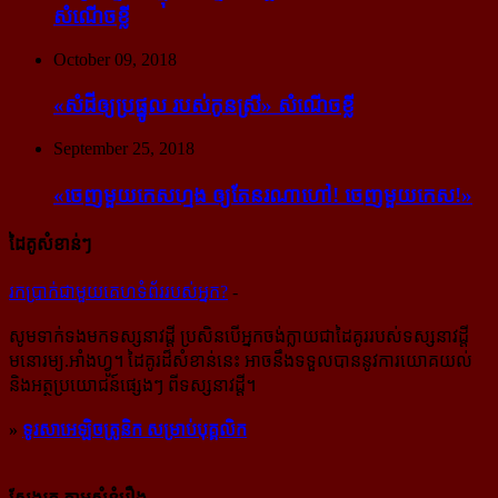
សំណើចខ្លី
October 09, 2018
«សំដី​ឲ្យ​ប្រផ្នូល របស់​កូនស្រី» សំណើចខ្លី
September 25, 2018
«ចេញ​មួយ​កេស​ហ្មង ឲ្យ​តែ​នរណា​ហៅ! ចេញ​មួយ​កេស!»
ដៃគូសំខាន់ៗ
រក​​ប្រាក់​​ជា​​មួយ​​គេហទំព័រ​​របស់​​អ្នក?
-
សូម​ទាក់ទង​មក​ទស្សនាវដ្ដី ប្រសិន​បើ​អ្នក​ចង់​ក្លាយ​ជា​ដៃគូរ​របស់​ទស្សនាវដ្ដី​
មនោរម្យ.អាំងហ្វូ។ ដៃ​គូរ​ដ៏​សំខាន់​នេះ អាច​នឹង​ទទួល​បាន​នូវ​ការ​យោគយល់
និង​អត្ថ​ប្រយោជន៍​ផ្សេងៗ ពីទស្សនាវដ្ដី។
»
ទូរសាអេឡិចត្រូនិក សម្រាប់បុគ្គលិក