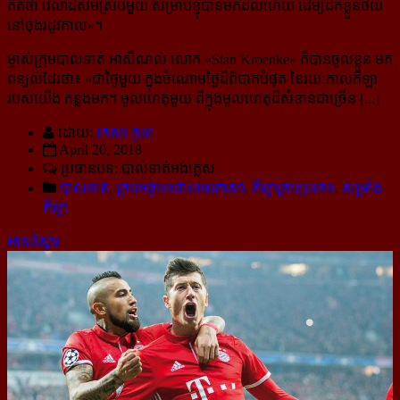
គិតថា វេលាដ៏សមស្របមួយ សម្រាប់ខ្ញុំបានមកដល់ហើយ ដើម្បីដកខ្លួនថយ
នៅចុងរដូវកាល
»។
ម្ចាស់ក្រុមបាល់ទាត់ អាសឺណល់ លោក «Stan Kroenke» ក៏បានចូលខ្លួន មក
ពន្យល់ដែរថា៖ «
ជាថ្ងៃមួយ ក្នុងចំណោមថ្ងៃដ៏ពិបាកបំផុត នៃរយៈកាលកីឡា
របស់យើង កន្លងមក។ មូលហេតុមួយ ពីក្នុងមូលហេតុដ៏សំខាន់ជាច្រើន [...]
ដោយ:
កេសរ កូល
April 20, 2018
ប្រធានបទ: បាល់ទាត់អង់គ្លេស
បាល់ទាត់
,
គ្រប់អត្ថបទជាខេមរភាសា
,
កីឡាគ្រប់ប្រភេទ
,
សម្រាំង
កីឡា
អានពិស្ដារ