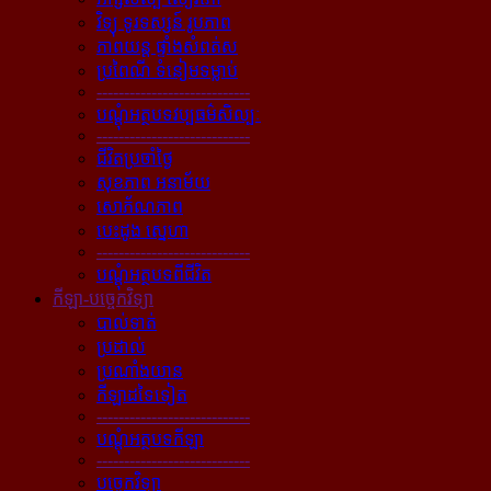
វិទ្យុ ទូរទស្សន៍ រូបភាព
ភាពយន្ដ ផ្ទាំងសំពត់ស
ប្រពៃណី ទំនៀមទម្លាប់
----------------------------
បណ្ដុំអត្ថបទវប្បធម៌សិល្បៈ
----------------------------
ជីវិតប្រចាំថ្ងៃ
សុខភាព អនាម័យ
សោភ័ណភាព
បេះដូង ស្នេហា
----------------------------
បណ្ដុំអត្ថបទពីជីវិត
កីឡា-បច្ចេកវិទ្យា
បាល់ទាត់
ប្រដាល់
ប្រណាំងយាន
កីឡាដទៃទៀត
----------------------------
បណ្ដុំអត្ថបទកីឡា
----------------------------
បច្ចេកវិទ្យា