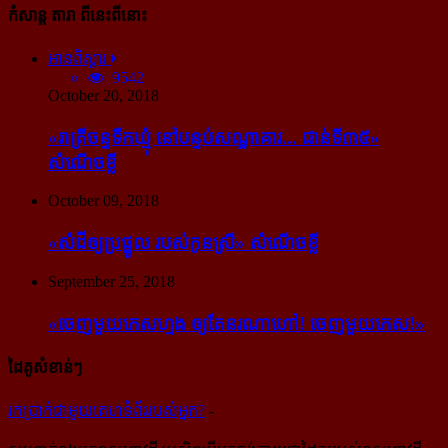
កំសាន្ដ តារា ពីនេះពីនោះ
អានពិស្ដារ
9542
October 20, 2018
«រាត្រីចន្ទទឹកឃ្មុំ នៅបន្ទប់សណ្ឋាគារ... ជាន់ទី៣៥»
សំណើចខ្លី
October 09, 2018
«សំដី​ឲ្យ​ប្រផ្នូល របស់​កូនស្រី» សំណើចខ្លី
September 25, 2018
«ចេញ​មួយ​កេស​ហ្មង ឲ្យ​តែ​នរណា​ហៅ! ចេញ​មួយ​កេស!»
ដៃគូសំខាន់ៗ
រក​​ប្រាក់​​ជា​​មួយ​​គេហទំព័រ​​របស់​​អ្នក?
-