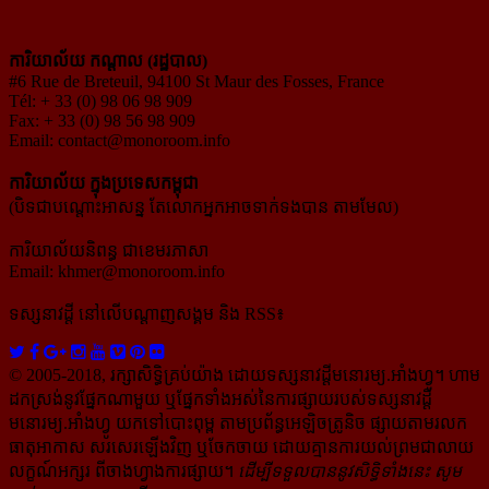
ការិយាល័យ កណ្ដាល (រដ្ឋបាល)
#6 Rue de Breteuil, 94100 St Maur des Fosses, France
Tél: + 33 (0) 98 06 98 909
Fax: + 33 (0) 98 56 98 909
Email:
contact@monoroom.info
ការិយាល័យ ក្នុង​ប្រទេស​កម្ពុជា
(បិទជាបណ្ដោះអាសន្ន តែលោកអ្នកអាចទាក់ទងបាន តាមមែល)
ការិយាល័យនិពន្ធ ជាខេមរភាសា
Email:
khmer@monoroom.info
ទស្សនាវដ្ដី​ នៅលើបណ្ដាញសង្គម និង RSS៖
© 2005-2018, រក្សាសិទ្ធិគ្រប់យ៉ាង ដោយទស្សនាវដ្ដី​មនោរម្យ.អាំងហ្វូ។ ហាម​
ដក​ស្រង់​នូវ​ផ្នែក​ណា​មួយ​ ឬ​ផ្នែក​ទាំង​អស់​នៃ​ការ​ផ្សាយ​របស់​ទស្សនាវដ្ដី​​
មនោរម្យ.អាំងហ្វូ យក​ទៅ​​បោះពុម្ព តាម​ប្រព័ន្ធ​អេឡិច​ត្រូនិច ផ្សាយ​តាម​រលក​
ធាតុអាកាស សរសេរ​ឡើង​វិញ ឬ​ចែក​ចាយ​ ដោយ​គ្មាន​ការ​យល់ព្រមជា​លាយ​
លក្ខណ៍​អក្សរ​ ពី​ចាងហ្វាង​ការ​ផ្សាយ​។
ដើម្បី​ទទួល​បាននូវសិទ្ធិ​ទាំងនេះ សូម​