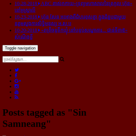
10-28-2018
ABC គាស់​កកាយ​«ទ្រព្យមហាសាល​នៃ​ត្រកូល ហ៊ុន»​
នៅ​អូស្ត្រាលី
10-23-2018
ហ៊ុន សែន អះអាង​ពី​ជំហរ​ខុស​គ្នា ក្នុង​ជំនួប​ជាមួយ​
ឧត្តម​ស្នងការ​សិទ្ធិ​មនុស្ស អ.ស.ប
10-20-2018
«រាត្រីចន្ទទឹកឃ្មុំ នៅបន្ទប់សណ្ឋាគារ... ជាន់ទី៣៥»
សំណើចខ្លី
Toggle navigation
Posts tagged as "Sin
Samneang"