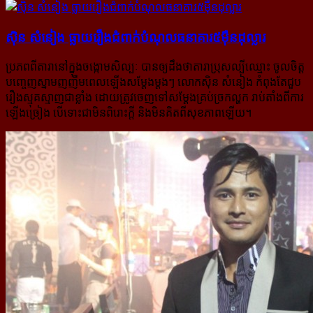
ស៊ិន សំនៀង ធ្លាយ​រឿង​ជំពាក់​បំណុល​ធនាគារ​៥​ម៉ឺន​ដុល្លារ
ប្រភពពីតារានៅក្នុងចង្កោមសិល្បៈ បានឲ្យដឹងថាតារាប្រុសល្បីឈ្មោះ ចូលចិត្ត
បញ្ចេញស្នាមញញឹម​ពេលឡើងសម្តែង​ម្តងៗ លោកស៊ិន សំនៀង កំពុងតែជួប
រឿងស្មុគស្មាញជាខ្លាំង ដោយត្រូវចេញទៅសម្តែងគ្រប់ច្រកល្ហក រាប់តាំងពីការ​
ឡើងច្រៀង បើទោះជាមិនពិរោះក្តី និងមិនគិតពីសុខភាពឡើយ។