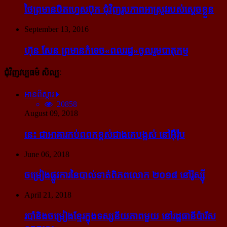
ថៃ​ព្រមាន​បិត​ហ្វេសប៊ុក ជុំ​វិញ​រូបភាព​អាស្រូវ​របស់​ស្ដេច​ខ្លួន
September 13, 2016
ហ៊ុន សែន ព្រមាន​កំទេច​«ពលរដ្ឋ»​ចូលរួម​បាតុកម្ម
ជុំវិញវប្បធម៌ សិល្បៈ
អានពិស្ដារ
20858
August 09, 2018
នេះ ជា​អាគារ​កប់​ពពក​ខ្ពស់​ជាង​គេ​បង្អស់ នៅ​អ៊ឺរ៉ុប
June 06, 2018
ចម្រៀង​ផ្លូវការ​នៃ​បាល់ទាត់​ពិភពលោក ២០១៨ នៅ​រ៉ូស្ស៊ី
April 21, 2018
របាំ​និង​ចម្រៀង​ខ្មែរ​ក្នុង​ទស្សនីយភាព​មួយ នៅ​រដ្ឋធានី​ប៉ារីស​