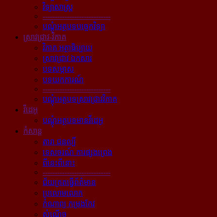
វិទ្យាសាស្ត្រ
----------------------------
បណ្ដុំអត្ថបទបច្ចេកវិទ្យា
ស្រាវជ្រាវ-វិភាគ
វិភាគ អត្ថាធិប្បាយ
ស្រាវជ្រាវ ឯកសារ
បទសម្ភាស
បទយកការណ៍
----------------------------
បណ្ដុំអត្ថបទស្រាវជ្រាវវិភាគ
វីដេអូ
បណ្ដុំអត្ថបទមានវីដេអូ
កំសាន្ដ
តារា ជនល្បី
ទេសចរណ៍ ការផ្សងព្រេង
ពីនេះពីនោះ
----------------------------
ជ័យគ្រតធ្វើព័ត៌មាន
ប្រលោមលោក
កំណាព្យ កម្រងកែវ
សំណើច