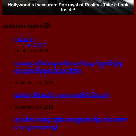
សោភ័ណភាព សុខភាព ជីវិត
អានពិស្ដារ
26007
October 03, 2018
គ្រោះធម្មជាតិនៅឥណ្ឌូនេស៊ី៖ សុខចិត្ត​ស្លាប់​ខ្លួន​ដើម្បី​ឲ្យ​
យន្ដហោះ​ងើប​ខ្លួន​ដោយ​សុវត្ថិភាព
September 28, 2018
រវល់​ឈ្លក់​នឹង​ទូរស័ព្ទ ទុក​ឲ្យ​កូន​លង់​ទឹក​ជិត​ស្លាប់
September 09, 2018
ស្ថាបនិក​ពេទ្យ​គន្ធបុប្ផា​ដែល​សង្គ្រោះ​កុមារ​ខ្មែរ​ បាន​លាចាក​
លោក​ក្នុង​អាយុ​៧១ឆ្នាំ