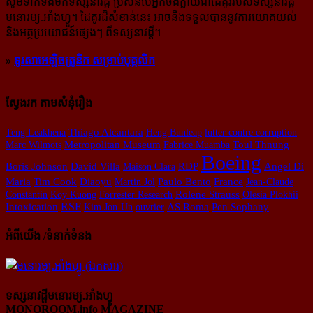
សូម​ទាក់ទង​មក​ទស្សនាវដ្ដី ប្រសិន​បើ​អ្នក​ចង់​ក្លាយ​ជា​ដៃគូរ​របស់​ទស្សនាវដ្ដី​
មនោរម្យ.អាំងហ្វូ។ ដៃ​គូរ​ដ៏​សំខាន់​នេះ អាច​នឹង​ទទួល​បាន​នូវ​ការ​យោគយល់
និង​អត្ថ​ប្រយោជន៍​ផ្សេងៗ ពីទស្សនាវដ្ដី។
»
ទូរសាអេឡិចត្រូនិក សម្រាប់បុគ្គលិក
ស្វែងរក តាមសំនុំរឿង
Teng Leakhena
Thiago Alcantara
Heng Bunleap
lutter contre corruption
Toul Thnung
Marc Wilmots
Metropolitan Museum
Fabrice Muamba
Boeing
Boris Johnson
David Villa
Maison Clara
RDP
Angel Di
Maria
Tim Cook
Diaoyu
Martin Jol
Paulo Bento
France
Jean-Claude
Constantin
Koy Kuong
Forrester Research
Rolene Strauss
Olesia Plokhii
RSF
Intoxication
Kim Jon-Un
ouvrier
AS Roma
Pen Sophany
អំពីយើង /ទំនាក់ទំនង
ទស្សនាវដ្ដីមនោរម្យ.អាំងហ្វូ
MONOROOM.info MAGAZINE