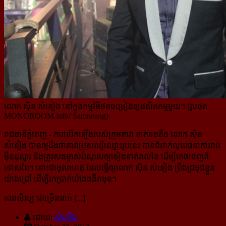
លោក ស៊ិន សំនៀង នៅក្នុងកម្មវិធីថតចម្រៀងឲ្យផលិតកម្មមួយ។ (រូបថត
MONOROOM.info/ Samneang)
រាជធានីភ្នំពេញ
- ការលើកឡើងរបស់ក្រុមតារា ទាក់ទងនឹង លោក ស៊ិន
សំនៀង បានឲ្យដឹងថាតារាប្រុសល្បី​ឈ្មោះ​រូប​នេះ បានជំពាក់លុយធនាគាររាប់
ម៉ឺនដុល្លារ និងត្រូវសងម្ចាស់បំណុលឲ្យទៀងទាត់រាល់ខែ ដើម្បីគេចចេញពី
ទោសពៃ។ នោះជាមូលហេតុ ដែលធ្វើឲ្យលោក ស៊ិន សំនៀង ប្រឹងជ្រមុជខ្លួន
យ៉ាងជ្រៅ ដើម្បីរកប្រាក់យ៉ាងងងឹតមុខ។
តារាសិល្បៈជាច្រើននាក់ [...]
ដោយ:
សំនៀង