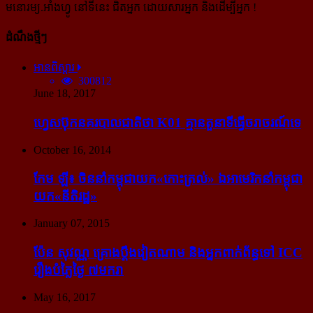
មនោរម្យ.អាំងហ្វូ នៅទីនេះ ជិតអ្នក ដោយសារអ្នក និងដើម្បីអ្នក !
ដំណឹងថ្មីៗ
អានពិស្ដារ
300812
June 18, 2017
ហ្វេសប៊ុក​នគរបាល​ជាតិ​ថា K01 គ្មាន​តួនាទី​ធ្វើ​ចរាចរណ៍​ទេ
October 16, 2014
កែម ឡី៖ ចិន​នាំ​កម្ពុជា​យក​«កោះ​ត្រល់» ឯ​អាមេរិក​នាំ​កម្ពុជា​
យក​«នីតិរដ្ឋ»
January 07, 2015
ប៉ែន សុវណ្ណ គ្រោង​ប្តឹង​វៀតណាម និង​អ្នក​ពាក់​ព័ន្ធ​ទៅ ICC
រឿង​បំភ្លៃ​ថ្ងៃ ៧​មករា
May 16, 2017