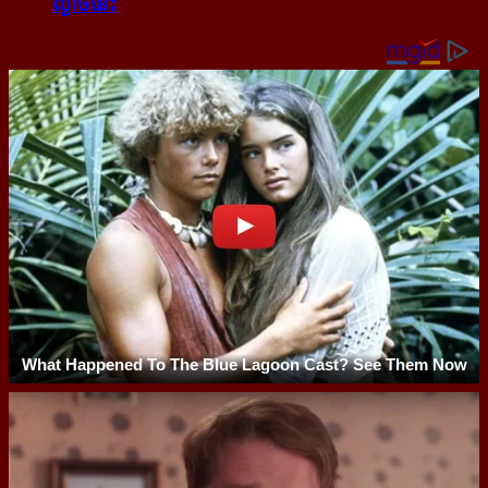
ល្ងាច​នេះ