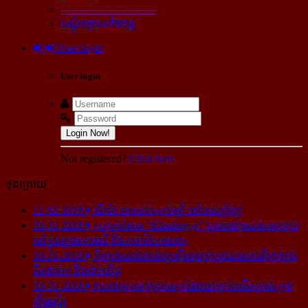
----------------------------
បណ្ដុំអត្ថបទកំសាន្ដ
User login
User login
Login Now!
Not registered?
Click here.
ចុងក្រោយ
11-02-2018
ណីម៉ា អាច​ជាប់​គុក​៦ឆ្នាំ នៅ​អេស្ប៉ាញ!
10-31-2018
«អ្នក​កាសែត "Khashoggi" ត្រូវ​បាន​ច្របាច់ក​សម្លាប់​
នៅ​ក្នុង​ស្ថាន​ភារធារី និង​កាត់​បំបែក​សព»
10-31-2018
កីឡាករ​បាល់ទាត់​ប្រេស៊ីល​ម្នាក់​ត្រូវ​បាន​រក​ឃើញ​ស្លាប់​
ជិត​ដាច់ក និង​ដាច់​លិង្គ
10-31-2018
រូបភាព​ធ្លាក់​ឧទ្ធម្ភាគចក្រ​ដែល​សម្លាប់​អតីត​ម្ចាស់​ក្រុម​
ឡីឆេស្ទ័រ