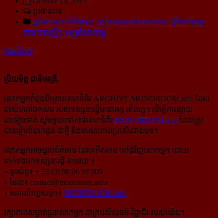
October 23, 2013
ប្រធានបទ:
គួរតែអាន នៅទំព័រមុខ
,
គ្រប់អត្ថបទជាខេមរភាសា
,
ជុំវិញកំសាន្ដ
,
តារា ជនល្បីៗ
,
សម្រាំងកំសាន្ដ
អានពិស្ដារ
ប្រិយមិត្ត ជាទីមេត្រី,
លោកអ្នកកំពុងពិគ្រោះគេហទំព័រ ARCHIVE.MONOROOM.info ដែល
ជាសំណៅឯកសារ របស់ទស្សនាវដ្ដីមនោរម្យ.អាំងហ្វូ។ ដើម្បីការផ្សាយ
ជាទៀងទាត់ សូមចូលទៅកាន់​គេហទំព័រ
MONOROOM.info
ដែលត្រូវ
បានរៀបចំដាក់ជូន ជាថ្មី និងមានសភាពប្រសើរជាងមុន។
លោកអ្នកអាចផ្ដល់ព័ត៌មាន ដែលកើតមាន នៅជុំវិញលោកអ្នក ដោយ
ទាក់ទងមកទស្សនាវដ្ដី តាមរយៈ៖
» ទូរស័ព្ទ៖ + 33 (0) 98 06 98 909
» មែល៖
contact@monoroom.info
» សារលើហ្វេសប៊ុក៖
MONOROOM.info
រក្សាភាពសម្ងាត់ជូនលោកអ្នក ជាក្រមសីលធម៌-​វិជ្ជាជីវៈ​របស់យើង។