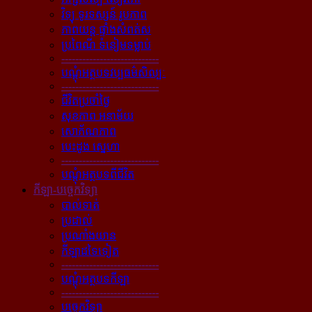
វិទ្យុ ទូរទស្សន៍ រូបភាព
ភាពយន្ដ ផ្ទាំងសំពត់ស
ប្រពៃណី ទំនៀមទម្លាប់
----------------------------
បណ្ដុំអត្ថបទវប្បធម៌សិល្បៈ
----------------------------
ជីវិតប្រចាំថ្ងៃ
សុខភាព អនាម័យ
សោភ័ណភាព
បេះដូង ស្នេហា
----------------------------
បណ្ដុំអត្ថបទពីជីវិត
កីឡា-បច្ចេកវិទ្យា
បាល់ទាត់
ប្រដាល់
ប្រណាំងយាន
កីឡាដទៃទៀត
----------------------------
បណ្ដុំអត្ថបទកីឡា
----------------------------
បច្ចេកវិទ្យា