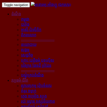
Toggle navigation
ដំណឹង
កម្ពុជា
បារាំង
អាស៊ី-ប៉ាស៊ីភិក
ពិភពលោក
----------------------------
នយោបាយ
សង្គម
សេដ្ឋកិច្ច
គ្រោះ យុត្តិធម៌ បទល្មើស
បរិស្ថាន ផែនដី ព្រំដែន
----------------------------
បណ្ដុំគ្រប់ដំណឹង
វប្បធម៌-ជីវិត
ស្ថាបត្យកម្ម រៀបចំនគរ
គំនូរ ចម្លាក់
ភ្លេង ចម្រៀង ស្មូត្រ
របាំ ល្ខោន ទស្សនីយភាព
អក្សសិល្ប៍ សៀវភៅ