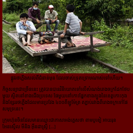
ផ្លូវរថភ្លើងសល់ពីជំនាន់មុន ដែលចាស់ទ្រុតទ្រោមណាស់ទៅហើយ។
កិច្ចសន្យាជាច្រើននេះ ត្រូវបានបានវិនិយោគទៅលើសំណង់រោងចក្រដែកថែប
មួយ ស្ថិតនៅខាងជើងប្រទេស ផែមួយ​នៅ​កោះផ្នែកខាងត្បូង​នៃខេត្ត​កោះកុង
និងខ្សែររថភ្លើងដែលមានប្រវែង ៤០០គីឡូម៉ែត្រ តភ្ជាប់រវាងពីរោងចក្រទៅផែ
សមុទ្រនេះ។
ក្រុមហ៊ុនចិនដែលមានឈ្មោះជាភាសាអង់គ្លេសថា ខាមបូឌៀ អាយរុន
អែនស្ទើល មីនិង អ៊ីនដាស្ទ្រី [...]