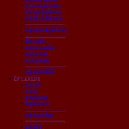
វិទ្យុ ទូរទស្សន៍ រូបភាព
ភាពយន្ដ ផ្ទាំងសំពត់ស
ប្រពៃណី ទំនៀមទម្លាប់
----------------------------
បណ្ដុំអត្ថបទវប្បធម៌សិល្បៈ
----------------------------
ជីវិតប្រចាំថ្ងៃ
សុខភាព អនាម័យ
សោភ័ណភាព
បេះដូង ស្នេហា
----------------------------
បណ្ដុំអត្ថបទពីជីវិត
កីឡា-បច្ចេកវិទ្យា
បាល់ទាត់
ប្រដាល់
ប្រណាំងយាន
កីឡាដទៃទៀត
----------------------------
បណ្ដុំអត្ថបទកីឡា
----------------------------
បច្ចេកវិទ្យា