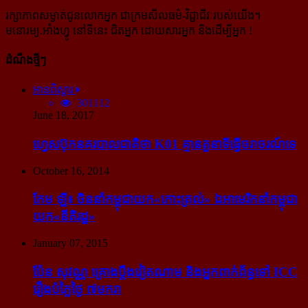
រក្សាភាពសម្ងាត់ជូនលោកអ្នក ជាក្រមសីលធម៌-​វិជ្ជាជីវៈ​របស់យើង។
មនោរម្យ.អាំងហ្វូ នៅទីនេះ ជិតអ្នក ដោយសារអ្នក និងដើម្បីអ្នក !
ដំណឹងថ្មីៗ
អានពិស្ដារ
301112
June 18, 2017
ហ្វេសប៊ុក​នគរបាល​ជាតិ​ថា K01 គ្មាន​តួនាទី​ធ្វើ​ចរាចរណ៍​ទេ
October 16, 2014
កែម ឡី៖ ចិន​នាំ​កម្ពុជា​យក​«កោះ​ត្រល់» ឯ​អាមេរិក​នាំ​កម្ពុជា​
យក​«នីតិរដ្ឋ»
January 07, 2015
ប៉ែន សុវណ្ណ គ្រោង​ប្តឹង​វៀតណាម និង​អ្នក​ពាក់​ព័ន្ធ​ទៅ ICC
រឿង​បំភ្លៃ​ថ្ងៃ ៧​មករា