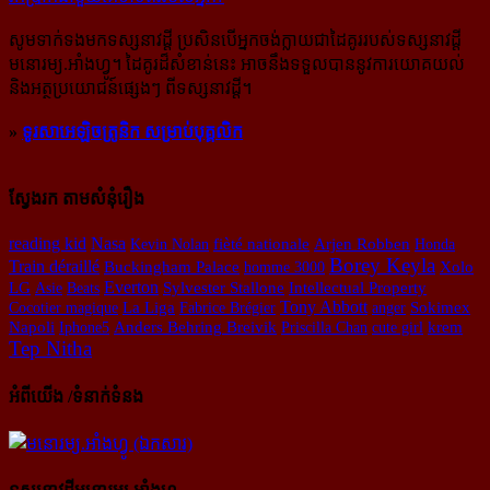
សូម​ទាក់ទង​មក​ទស្សនាវដ្ដី ប្រសិន​បើ​អ្នក​ចង់​ក្លាយ​ជា​ដៃគូរ​របស់​ទស្សនាវដ្ដី​
មនោរម្យ.អាំងហ្វូ។ ដៃ​គូរ​ដ៏​សំខាន់​នេះ អាច​នឹង​ទទួល​បាន​នូវ​ការ​យោគយល់
និង​អត្ថ​ប្រយោជន៍​ផ្សេងៗ ពីទស្សនាវដ្ដី។
»
ទូរសាអេឡិចត្រូនិក សម្រាប់បុគ្គលិក
ស្វែងរក តាមសំនុំរឿង
reading kid
Nasa
Kevin Nolan
fièté nationale
Arjen Robben
Honda
Borey Keyla
Train déraillé
Buckingham Palace
homme 3000
Xolo
Everton
LG
Asie
Beats
Sylvester Stallone
Intellectual Property
Tony Abbott
Sokimex
Cocotier magique
La Liga
Fabrice Brégier
anger
Napoli
Iphone5
Anders Behring Breivik
Priscilla Chan
cute girl
krem
Tep Nitha
អំពីយើង /ទំនាក់ទំនង