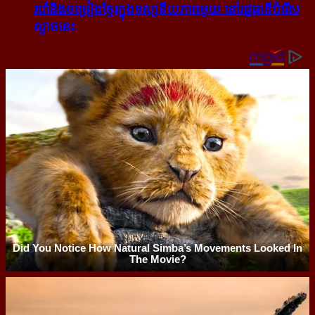
របាំ​និង​ចម្រៀង​ខ្មែរ​ក្នុង​ទស្សនីយភាព​មួយ នៅ​រដ្ឋធានី​ប៉ារីស​
ល្ងាច​នេះ