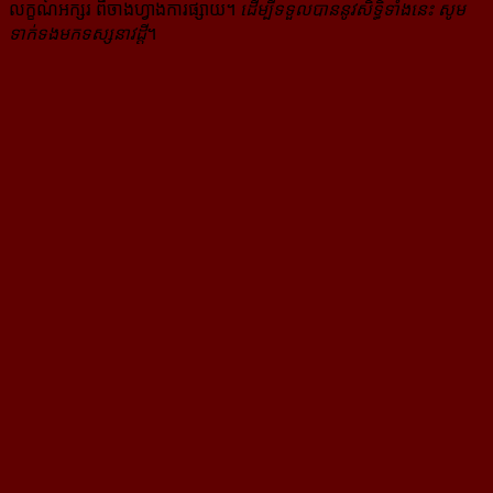
លក្ខណ៍​អក្សរ​ ពី​ចាងហ្វាង​ការ​ផ្សាយ​។
ដើម្បី​ទទួល​បាននូវសិទ្ធិ​ទាំងនេះ សូម​
ទាក់​ទង​មក​ទស្សនាវដ្ដី
។