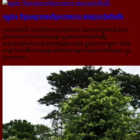
កម្ពុជា៖ កិច្ចសន្យា​មាន​តម្លៃ​មហាសាល រវាង​ក្រុមហ៊ុន​ចិន​ពីរ
ក្រុមហ៊ុនចិនពីរ បានចុះកិច្ចសន្យាបណ្ដាក់ទុន ដែលមានចំនួនជាទឹកប្រាក់
ប្រមាណជា១១,២ពាន់លានដុល្លា (ត្រូវជា​៨,៤៥​ពាន់លានអ៊ឺរ៉ូ)
សម្រាប់សាងសង់ ហេដ្ឋារចនាសម្ព័ន្ធមួយចំនួន ក្នុងប្រទេសកម្ពុជា។ ជាកិច្ច
សន្យា នៃការវិនិយោគ​ទុនមួយដ៏​ធំជាងគេបង្អស់ មិនធ្លាប់មានពីមុនមក ក្នុង
ប្រទេសនេះ។