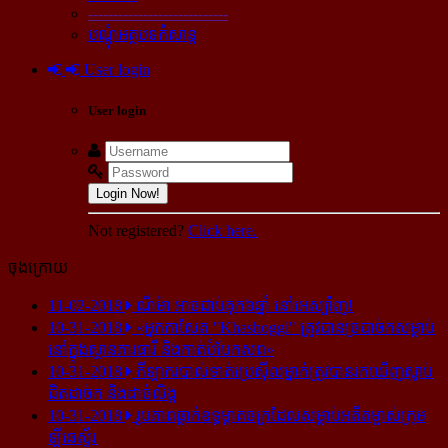
----------------------------
បណ្ដុំអត្ថបទកំសាន្ដ
User login
User login
Login Now!
Not registered?
Click here.
ចុងក្រោយ
11-02-2018
ណីម៉ា អាច​ជាប់​គុក​៦ឆ្នាំ នៅ​អេស្ប៉ាញ!
10-31-2018
«អ្នក​កាសែត "Khashoggi" ត្រូវ​បាន​ច្របាច់ក​សម្លាប់​
នៅ​ក្នុង​ស្ថាន​ភារធារី និង​កាត់​បំបែក​សព»
10-31-2018
កីឡាករ​បាល់ទាត់​ប្រេស៊ីល​ម្នាក់​ត្រូវ​បាន​រក​ឃើញ​ស្លាប់​
ជិត​ដាច់ក និង​ដាច់​លិង្គ
10-31-2018
រូបភាព​ធ្លាក់​ឧទ្ធម្ភាគចក្រ​ដែល​សម្លាប់​អតីត​ម្ចាស់​ក្រុម​
ឡីឆេស្ទ័រ