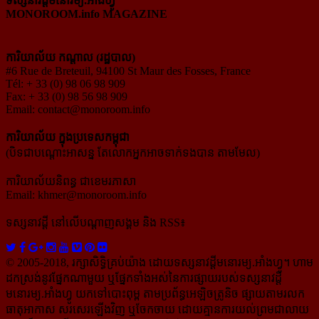
ទស្សនាវដ្ដីមនោរម្យ.អាំងហ្វូ
MONOROOM.info MAGAZINE
ការិយាល័យ កណ្ដាល (រដ្ឋបាល)
#6 Rue de Breteuil, 94100 St Maur des Fosses, France
Tél: + 33 (0) 98 06 98 909
Fax: + 33 (0) 98 56 98 909
Email:
contact@monoroom.info
ការិយាល័យ ក្នុង​ប្រទេស​កម្ពុជា
(បិទជាបណ្ដោះអាសន្ន តែលោកអ្នកអាចទាក់ទងបាន តាមមែល)
ការិយាល័យនិពន្ធ ជាខេមរភាសា
Email:
khmer@monoroom.info
ទស្សនាវដ្ដី​ នៅលើបណ្ដាញសង្គម និង RSS៖
© 2005-2018, រក្សាសិទ្ធិគ្រប់យ៉ាង ដោយទស្សនាវដ្ដី​មនោរម្យ.អាំងហ្វូ។ ហាម​
ដក​ស្រង់​នូវ​ផ្នែក​ណា​មួយ​ ឬ​ផ្នែក​ទាំង​អស់​នៃ​ការ​ផ្សាយ​របស់​ទស្សនាវដ្ដី​​
មនោរម្យ.អាំងហ្វូ យក​ទៅ​​បោះពុម្ព តាម​ប្រព័ន្ធ​អេឡិច​ត្រូនិច ផ្សាយ​តាម​រលក​
ធាតុអាកាស សរសេរ​ឡើង​វិញ ឬ​ចែក​ចាយ​ ដោយ​គ្មាន​ការ​យល់ព្រមជា​លាយ​