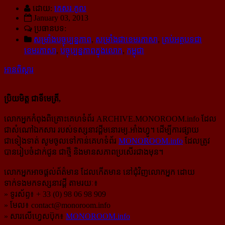
ដោយ:
កេសរ កូល
January 03, 2013
ប្រធានបទ:
សម្រាំងបច្ចុប្បន្នភាព
,
សម្រាំងជាខេមរភាសា
,
គ្រប់អត្ថបទជា
ខេមរភាសា
,
បច្ចុប្បន្នភាពក្នុងលោក
,
កម្ពុជា
អានពិស្ដារ
ប្រិយមិត្ត ជាទីមេត្រី,
លោកអ្នកកំពុងពិគ្រោះគេហទំព័រ ARCHIVE.MONOROOM.info ដែល
ជាសំណៅឯកសារ របស់ទស្សនាវដ្ដីមនោរម្យ.អាំងហ្វូ។ ដើម្បីការផ្សាយ
ជាទៀងទាត់ សូមចូលទៅកាន់​គេហទំព័រ
MONOROOM.info
ដែលត្រូវ
បានរៀបចំដាក់ជូន ជាថ្មី និងមានសភាពប្រសើរជាងមុន។
លោកអ្នកអាចផ្ដល់ព័ត៌មាន ដែលកើតមាន នៅជុំវិញលោកអ្នក ដោយ
ទាក់ទងមកទស្សនាវដ្ដី តាមរយៈ៖
» ទូរស័ព្ទ៖ + 33 (0) 98 06 98 909
» មែល៖
contact@monoroom.info
» សារលើហ្វេសប៊ុក៖
MONOROOM.info