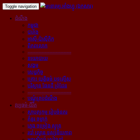
Toggle navigation
ដំណឹង
កម្ពុជា
បារាំង
អាស៊ី-ប៉ាស៊ីភិក
ពិភពលោក
----------------------------
នយោបាយ
សង្គម
សេដ្ឋកិច្ច
គ្រោះ យុត្តិធម៌ បទល្មើស
បរិស្ថាន ផែនដី ព្រំដែន
----------------------------
បណ្ដុំគ្រប់ដំណឹង
វប្បធម៌-ជីវិត
ស្ថាបត្យកម្ម រៀបចំនគរ
គំនូរ ចម្លាក់
ភ្លេង ចម្រៀង ស្មូត្រ
របាំ ល្ខោន ទស្សនីយភាព
អក្សសិល្ប៍ សៀវភៅ