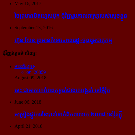
May 16, 2017
ថៃ​ព្រមាន​បិត​ហ្វេសប៊ុក ជុំ​វិញ​រូបភាព​អាស្រូវ​របស់​ស្ដេច​ខ្លួន
September 13, 2016
ហ៊ុន សែន ព្រមាន​កំទេច​«ពលរដ្ឋ»​ចូលរួម​បាតុកម្ម
ជុំវិញវប្បធម៌ សិល្បៈ
អានពិស្ដារ
20859
August 09, 2018
នេះ ជា​អាគារ​កប់​ពពក​ខ្ពស់​ជាង​គេ​បង្អស់ នៅ​អ៊ឺរ៉ុប
June 06, 2018
ចម្រៀង​ផ្លូវការ​នៃ​បាល់ទាត់​ពិភពលោក ២០១៨ នៅ​រ៉ូស្ស៊ី
April 21, 2018