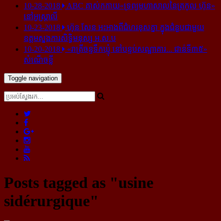
10-28-2018
ABC គាស់​កកាយ​«ទ្រព្យមហាសាល​នៃ​ត្រកូល ហ៊ុន»​
នៅ​អូស្ត្រាលី
10-23-2018
ហ៊ុន សែន អះអាង​ពី​ជំហរ​ខុស​គ្នា ក្នុង​ជំនួប​ជាមួយ​
ឧត្តម​ស្នងការ​សិទ្ធិ​មនុស្ស អ.ស.ប
10-20-2018
«រាត្រីចន្ទទឹកឃ្មុំ នៅបន្ទប់សណ្ឋាគារ... ជាន់ទី៣៥»
សំណើចខ្លី
Toggle navigation
Posts tagged as "usine
sidérurgique"