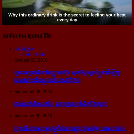
សោភ័ណភាព សុខភាព ជីវិត
អានពិស្ដារ
26008
October 03, 2018
គ្រោះធម្មជាតិនៅឥណ្ឌូនេស៊ី៖ សុខចិត្ត​ស្លាប់​ខ្លួន​ដើម្បី​ឲ្យ​
យន្ដហោះ​ងើប​ខ្លួន​ដោយ​សុវត្ថិភាព
September 28, 2018
រវល់​ឈ្លក់​នឹង​ទូរស័ព្ទ ទុក​ឲ្យ​កូន​លង់​ទឹក​ជិត​ស្លាប់
September 09, 2018
ស្ថាបនិក​ពេទ្យ​គន្ធបុប្ផា​ដែល​សង្គ្រោះ​កុមារ​ខ្មែរ​ បាន​លាចាក​