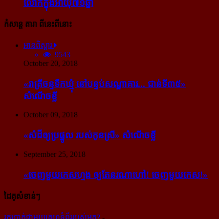
លោក​ក្នុង​អាយុ​៧១ឆ្នាំ
កំសាន្ដ តារា ពីនេះពីនោះ
អានពិស្ដារ
9543
October 20, 2018
«រាត្រីចន្ទទឹកឃ្មុំ នៅបន្ទប់សណ្ឋាគារ... ជាន់ទី៣៥»
សំណើចខ្លី
October 09, 2018
«សំដី​ឲ្យ​ប្រផ្នូល របស់​កូនស្រី» សំណើចខ្លី
September 25, 2018
«ចេញ​មួយ​កេស​ហ្មង ឲ្យ​តែ​នរណា​ហៅ! ចេញ​មួយ​កេស!»
ដៃគូសំខាន់ៗ
រក​​ប្រាក់​​ជា​​មួយ​​គេហទំព័រ​​របស់​​អ្នក?
-