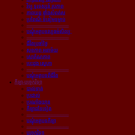
វិទ្យុ ទូរទស្សន៍ រូបភាព
ភាពយន្ដ ផ្ទាំងសំពត់ស
ប្រពៃណី ទំនៀមទម្លាប់
----------------------------
បណ្ដុំអត្ថបទវប្បធម៌សិល្បៈ
----------------------------
ជីវិតប្រចាំថ្ងៃ
សុខភាព អនាម័យ
សោភ័ណភាព
បេះដូង ស្នេហា
----------------------------
បណ្ដុំអត្ថបទពីជីវិត
កីឡា-បច្ចេកវិទ្យា
បាល់ទាត់
ប្រដាល់
ប្រណាំងយាន
កីឡាដទៃទៀត
----------------------------
បណ្ដុំអត្ថបទកីឡា
----------------------------
បច្ចេកវិទ្យា