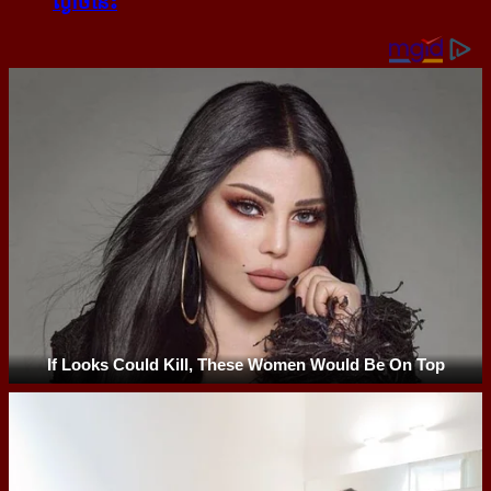
ល្ងាច​នេះ