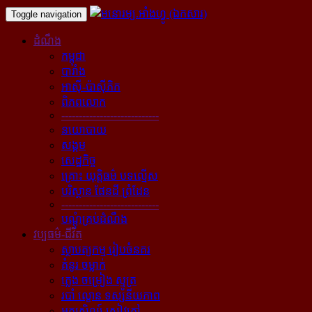
Toggle navigation
ដំណឹង
កម្ពុជា
បារាំង
អាស៊ី-ប៉ាស៊ីភិក
ពិភពលោក
----------------------------
នយោបាយ
សង្គម
សេដ្ឋកិច្ច
គ្រោះ យុត្តិធម៌ បទល្មើស
បរិស្ថាន ផែនដី ព្រំដែន
----------------------------
បណ្ដុំគ្រប់ដំណឹង
វប្បធម៌-ជីវិត
ស្ថាបត្យកម្ម រៀបចំនគរ
គំនូរ ចម្លាក់
ភ្លេង ចម្រៀង ស្មូត្រ
របាំ ល្ខោន ទស្សនីយភាព
អក្សសិល្ប៍ សៀវភៅ