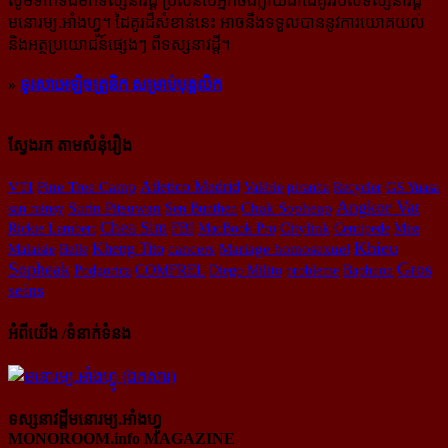
សូម​ទាក់ទង​មក​ទស្សនាវដ្ដី ប្រសិន​បើ​អ្នក​ចង់​ក្លាយ​ជា​ដៃគូរ​របស់​ទស្សនាវដ្ដី​
មនោរម្យ.អាំងហ្វូ។ ដៃ​គូរ​ដ៏​សំខាន់​នេះ អាច​នឹង​ទទួល​បាន​នូវ​ការ​យោគយល់
និង​អត្ថ​ប្រយោជន៍​ផ្សេងៗ ពីទស្សនាវដ្ដី។
»
ទូរសាអេឡិចត្រូនិក សម្រាប់បុគ្គលិក
ស្វែងរក តាមសំនុំរឿង
Atletico Madrid
VTI
Pine Tree Camp
Valérie
piranha
Recycler
GS Yuasa
Angkor Vat
Chak Sopheap
san rainsy
Surin Pitsuwan
Sen Bunthen
Chea Sim
FBI
Rickie Lambert
MacBook Pro
Citylink
Centipede
Miss
Khieu
Kheng Tito
Mariage homosexuel
Malaisie
Belle
cancers
Sopheak
Gros
Podgorica
COMFREL
Diego Milito
probleme
Baphuon
seins
អំពីយើង /ទំនាក់ទំនង
ទស្សនាវដ្ដីមនោរម្យ.អាំងហ្វូ
MONOROOM.info MAGAZINE