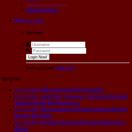
----------------------------
បណ្ដុំអត្ថបទកំសាន្ដ
User login
User login
Login Now!
Not registered?
Click here.
ចុងក្រោយ
11-02-2018
ណីម៉ា អាច​ជាប់​គុក​៦ឆ្នាំ នៅ​អេស្ប៉ាញ!
10-31-2018
«អ្នក​កាសែត "Khashoggi" ត្រូវ​បាន​ច្របាច់ក​សម្លាប់​
នៅ​ក្នុង​ស្ថាន​ភារធារី និង​កាត់​បំបែក​សព»
10-31-2018
កីឡាករ​បាល់ទាត់​ប្រេស៊ីល​ម្នាក់​ត្រូវ​បាន​រក​ឃើញ​ស្លាប់​
ជិត​ដាច់ក និង​ដាច់​លិង្គ
10-31-2018
រូបភាព​ធ្លាក់​ឧទ្ធម្ភាគចក្រ​ដែល​សម្លាប់​អតីត​ម្ចាស់​ក្រុម​
ឡីឆេស្ទ័រ