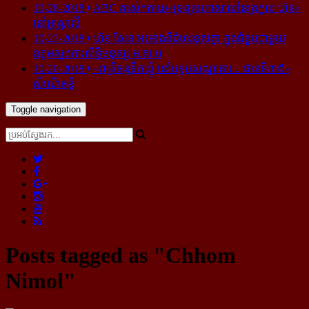
10-28-2018
ABC គាស់​កកាយ​«ទ្រព្យមហាសាល​នៃ​ត្រកូល ហ៊ុន»​
នៅ​អូស្ត្រាលី
10-23-2018
ហ៊ុន សែន អះអាង​ពី​ជំហរ​ខុស​គ្នា ក្នុង​ជំនួប​ជាមួយ​
ឧត្តម​ស្នងការ​សិទ្ធិ​មនុស្ស អ.ស.ប
10-20-2018
«រាត្រីចន្ទទឹកឃ្មុំ នៅបន្ទប់សណ្ឋាគារ... ជាន់ទី៣៥»
សំណើចខ្លី
Toggle navigation
Posts tagged as "Chhom
Nimol"