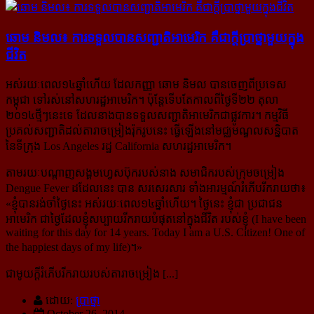
ឆោម និមល៖ ការ​ទទួល​បាន​សញ្ជាតិ​អាមេរិក គឺ​ជា​ក្តី​ប្រាថ្នា​មួយ​ក្នុង​
ជីវិត
អស់រយៈពេល១៤ឆ្នាំហើយ ដែល​កញ្ញា ឆោម និមល បាន​ចេញ​ពី​ប្រទេស​
កម្ពុជា ទៅ​រស់​នៅ​សហរដ្ឋ​អាមេរិក។ ប៉ុន្តែ​​ទើប​តែ​កាល​ពី​ថ្ងៃ​ទី២២ តុលា
២០១៤​ថ្មីៗ​នេះ​ទេ​ ដែល​នាង​បាន​ទទួល​សញ្ជាតិ​អាមេរិក​ជា​ផ្លូវ​ការ។ កម្មវិធី​
ប្រគល់​​សញ្ជាតិ​ដល់​តារា​ចម្រៀង​រ៉ុក​រូប​នេះ ធ្វើ​ឡើង​នៅ​មជ្ឈមណ្ឌល​សន្និបាត
នៃ​ទីក្រុង Los Angeles រដ្ឋ California សហរដ្ឋ​​អាមេរិក។
តាម​រយៈ​បណ្តាញ​សង្គម​ហ្វេសប៊ុក​របស់​នាង សមាជិក​របស់​ក្រុមចម្រៀង
Dengue Fever ដដែល​នេះ បាន សរសេរ​សារ ទាំង​អារម្មណ៍​រំភើប​រីក​រាយ​ថា៖
«
ខ្ញុំ​បាន​រង់​ចាំ​ថ្ងៃ​នេះ អស់​រយៈ​ពេល​១៤ឆ្នាំ​ហើយ។ ថ្ងៃ​នេះ ខ្ញុំ​ជា ប្រជាជន​
អាមេរិក ជា​ថ្ងៃ​ដែល​ខ្ញុំ​សប្បាយ​រីក​រាយ​បំផុត​នៅ​ក្នុង​ជីវិត របស់​ខ្ញុំ (I have been
waiting for this day for 14 years. Today I am a U.S. Citizen! One of
the happiest days of my life)។
»
ជាមូយក្តីរំភើបរីករាយរបស់តារាចម្រៀង [...]
ដោយ:
ប្រាថ្នា
October 26, 2014