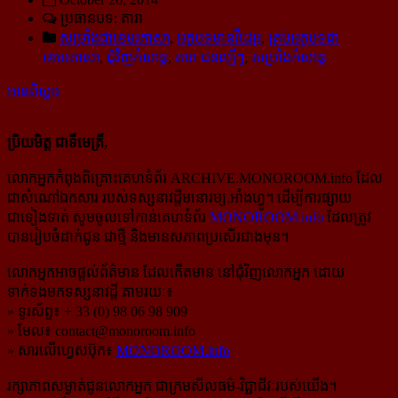
ប្រធានបទ: តារា
សម្រាំងជាខេមរភាសា
,
អត្ថបទមានវីដេអូ
,
គ្រប់អត្ថបទជា
ខេមរភាសា
,
ជុំវិញកំសាន្ដ
,
តារា ជនល្បីៗ
,
សម្រាំងកំសាន្ដ
អានពិស្ដារ
ប្រិយមិត្ត ជាទីមេត្រី,
លោកអ្នកកំពុងពិគ្រោះគេហទំព័រ ARCHIVE.MONOROOM.info ដែល
ជាសំណៅឯកសារ របស់ទស្សនាវដ្ដីមនោរម្យ.អាំងហ្វូ។ ដើម្បីការផ្សាយ
ជាទៀងទាត់ សូមចូលទៅកាន់​គេហទំព័រ
MONOROOM.info
ដែលត្រូវ
បានរៀបចំដាក់ជូន ជាថ្មី និងមានសភាពប្រសើរជាងមុន។
លោកអ្នកអាចផ្ដល់ព័ត៌មាន ដែលកើតមាន នៅជុំវិញលោកអ្នក ដោយ
ទាក់ទងមកទស្សនាវដ្ដី តាមរយៈ៖
» ទូរស័ព្ទ៖ + 33 (0) 98 06 98 909
» មែល៖
contact@monoroom.info
» សារលើហ្វេសប៊ុក៖
MONOROOM.info
រក្សាភាពសម្ងាត់ជូនលោកអ្នក ជាក្រមសីលធម៌-​វិជ្ជាជីវៈ​របស់យើង។