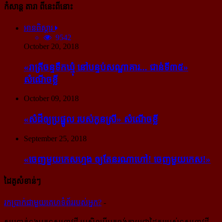
កំសាន្ដ តារា ពីនេះពីនោះ
អានពិស្ដារ
9542
October 20, 2018
«រាត្រីចន្ទទឹកឃ្មុំ នៅបន្ទប់សណ្ឋាគារ... ជាន់ទី៣៥»
សំណើចខ្លី
October 09, 2018
«សំដី​ឲ្យ​ប្រផ្នូល របស់​កូនស្រី» សំណើចខ្លី
September 25, 2018
«ចេញ​មួយ​កេស​ហ្មង ឲ្យ​តែ​នរណា​ហៅ! ចេញ​មួយ​កេស!»
ដៃគូសំខាន់ៗ
រក​​ប្រាក់​​ជា​​មួយ​​គេហទំព័រ​​របស់​​អ្នក?
-