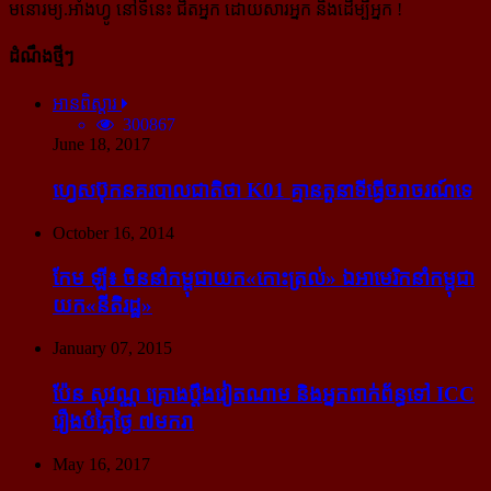
មនោរម្យ.អាំងហ្វូ នៅទីនេះ ជិតអ្នក ដោយសារអ្នក និងដើម្បីអ្នក !
ដំណឹងថ្មីៗ
អានពិស្ដារ
300867
June 18, 2017
ហ្វេសប៊ុក​នគរបាល​ជាតិ​ថា K01 គ្មាន​តួនាទី​ធ្វើ​ចរាចរណ៍​ទេ
October 16, 2014
កែម ឡី៖ ចិន​នាំ​កម្ពុជា​យក​«កោះ​ត្រល់» ឯ​អាមេរិក​នាំ​កម្ពុជា​
យក​«នីតិរដ្ឋ»
January 07, 2015
ប៉ែន សុវណ្ណ គ្រោង​ប្តឹង​វៀតណាម និង​អ្នក​ពាក់​ព័ន្ធ​ទៅ ICC
រឿង​បំភ្លៃ​ថ្ងៃ ៧​មករា
May 16, 2017