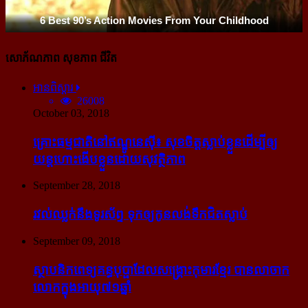
សោភ័ណភាព សុខភាព ជីវិត
អានពិស្ដារ
26008
October 03, 2018
គ្រោះធម្មជាតិនៅឥណ្ឌូនេស៊ី៖ សុខចិត្ត​ស្លាប់​ខ្លួន​ដើម្បី​ឲ្យ​
យន្ដហោះ​ងើប​ខ្លួន​ដោយ​សុវត្ថិភាព
September 28, 2018
រវល់​ឈ្លក់​នឹង​ទូរស័ព្ទ ទុក​ឲ្យ​កូន​លង់​ទឹក​ជិត​ស្លាប់
September 09, 2018
ស្ថាបនិក​ពេទ្យ​គន្ធបុប្ផា​ដែល​សង្គ្រោះ​កុមារ​ខ្មែរ​ បាន​លាចាក​
លោក​ក្នុង​អាយុ​៧១ឆ្នាំ