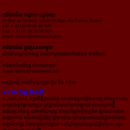
ការិយាល័យ កណ្ដាល (រដ្ឋបាល)
#6 Rue de Breteuil, 94100 St Maur des Fosses, France
Tél: + 33 (0) 98 06 98 909
Fax: + 33 (0) 98 56 98 909
Email:
contact@monoroom.info
ការិយាល័យ ក្នុង​ប្រទេស​កម្ពុជា
(បិទជាបណ្ដោះអាសន្ន តែលោកអ្នកអាចទាក់ទងបាន តាមមែល)
ការិយាល័យនិពន្ធ ជាខេមរភាសា
Email:
khmer@monoroom.info
ទស្សនាវដ្ដី​ នៅលើបណ្ដាញសង្គម និង RSS៖
© 2005-2018, រក្សាសិទ្ធិគ្រប់យ៉ាង ដោយទស្សនាវដ្ដី​មនោរម្យ.អាំងហ្វូ។ ហាម​
ដក​ស្រង់​នូវ​ផ្នែក​ណា​មួយ​ ឬ​ផ្នែក​ទាំង​អស់​នៃ​ការ​ផ្សាយ​របស់​ទស្សនាវដ្ដី​​
មនោរម្យ.អាំងហ្វូ យក​ទៅ​​បោះពុម្ព តាម​ប្រព័ន្ធ​អេឡិច​ត្រូនិច ផ្សាយ​តាម​រលក​
ធាតុអាកាស សរសេរ​ឡើង​វិញ ឬ​ចែក​ចាយ​ ដោយ​គ្មាន​ការ​យល់ព្រមជា​លាយ​
លក្ខណ៍​អក្សរ​ ពី​ចាងហ្វាង​ការ​ផ្សាយ​។
ដើម្បី​ទទួល​បាននូវសិទ្ធិ​ទាំងនេះ សូម​