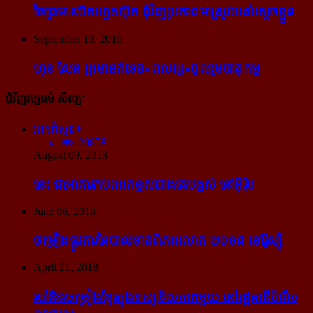
ថៃ​ព្រមាន​បិត​ហ្វេសប៊ុក ជុំ​វិញ​រូបភាព​អាស្រូវ​របស់​ស្ដេច​ខ្លួន
September 13, 2016
ហ៊ុន សែន ព្រមាន​កំទេច​«ពលរដ្ឋ»​ចូលរួម​បាតុកម្ម
ជុំវិញវប្បធម៌ សិល្បៈ
អានពិស្ដារ
20858
August 09, 2018
នេះ ជា​អាគារ​កប់​ពពក​ខ្ពស់​ជាង​គេ​បង្អស់ នៅ​អ៊ឺរ៉ុប
June 06, 2018
ចម្រៀង​ផ្លូវការ​នៃ​បាល់ទាត់​ពិភពលោក ២០១៨ នៅ​រ៉ូស្ស៊ី
April 21, 2018
របាំ​និង​ចម្រៀង​ខ្មែរ​ក្នុង​ទស្សនីយភាព​មួយ នៅ​រដ្ឋធានី​ប៉ារីស​