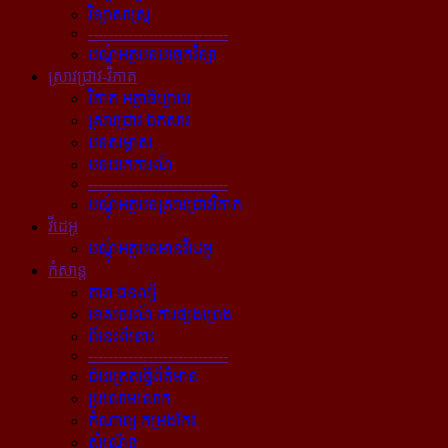
វិទ្យាសាស្ត្រ
----------------------------
បណ្ដុំអត្ថបទបច្ចេកវិទ្យា
ស្រាវជ្រាវ-វិភាគ
វិភាគ អត្ថាធិប្បាយ
ស្រាវជ្រាវ ឯកសារ
បទសម្ភាស
បទយកការណ៍
----------------------------
បណ្ដុំអត្ថបទស្រាវជ្រាវវិភាគ
វីដេអូ
បណ្ដុំអត្ថបទមានវីដេអូ
កំសាន្ដ
តារា ជនល្បី
ទេសចរណ៍ ការផ្សងព្រេង
ពីនេះពីនោះ
----------------------------
ជ័យគ្រតធ្វើព័ត៌មាន
ប្រលោមលោក
កំណាព្យ កម្រងកែវ
សំណើច