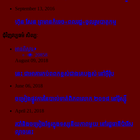
September 13, 2016
ហ៊ុន សែន ព្រមាន​កំទេច​«ពលរដ្ឋ»​ចូលរួម​បាតុកម្ម
ជុំវិញវប្បធម៌ សិល្បៈ
អានពិស្ដារ
20858
August 09, 2018
នេះ ជា​អាគារ​កប់​ពពក​ខ្ពស់​ជាង​គេ​បង្អស់ នៅ​អ៊ឺរ៉ុប
June 06, 2018
ចម្រៀង​ផ្លូវការ​នៃ​បាល់ទាត់​ពិភពលោក ២០១៨ នៅ​រ៉ូស្ស៊ី
April 21, 2018
របាំ​និង​ចម្រៀង​ខ្មែរ​ក្នុង​ទស្សនីយភាព​មួយ នៅ​រដ្ឋធានី​ប៉ារីស​
ល្ងាច​នេះ