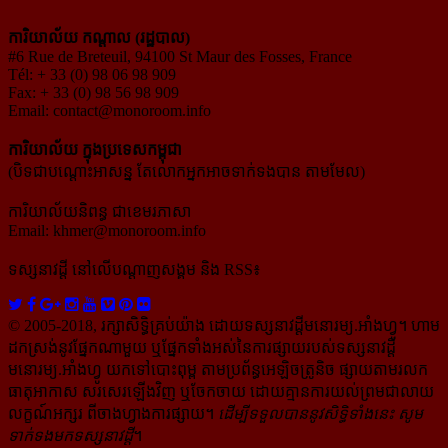
ការិយាល័យ កណ្ដាល (រដ្ឋបាល)
#6 Rue de Breteuil, 94100 St Maur des Fosses, France
Tél: + 33 (0) 98 06 98 909
Fax: + 33 (0) 98 56 98 909
Email:
contact@monoroom.info
ការិយាល័យ ក្នុង​ប្រទេស​កម្ពុជា
(បិទជាបណ្ដោះអាសន្ន តែលោកអ្នកអាចទាក់ទងបាន តាមមែល)
ការិយាល័យនិពន្ធ ជាខេមរភាសា
Email:
khmer@monoroom.info
ទស្សនាវដ្ដី​ នៅលើបណ្ដាញសង្គម និង RSS៖
© 2005-2018, រក្សាសិទ្ធិគ្រប់យ៉ាង ដោយទស្សនាវដ្ដី​មនោរម្យ.អាំងហ្វូ។ ហាម​
ដក​ស្រង់​នូវ​ផ្នែក​ណា​មួយ​ ឬ​ផ្នែក​ទាំង​អស់​នៃ​ការ​ផ្សាយ​របស់​ទស្សនាវដ្ដី​​
មនោរម្យ.អាំងហ្វូ យក​ទៅ​​បោះពុម្ព តាម​ប្រព័ន្ធ​អេឡិច​ត្រូនិច ផ្សាយ​តាម​រលក​
ធាតុអាកាស សរសេរ​ឡើង​វិញ ឬ​ចែក​ចាយ​ ដោយ​គ្មាន​ការ​យល់ព្រមជា​លាយ​
លក្ខណ៍​អក្សរ​ ពី​ចាងហ្វាង​ការ​ផ្សាយ​។
ដើម្បី​ទទួល​បាននូវសិទ្ធិ​ទាំងនេះ សូម​
ទាក់​ទង​មក​ទស្សនាវដ្ដី
។