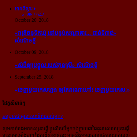
អានពិស្ដារ
9542
October 20, 2018
«រាត្រីចន្ទទឹកឃ្មុំ នៅបន្ទប់សណ្ឋាគារ... ជាន់ទី៣៥»
សំណើចខ្លី
October 09, 2018
«សំដី​ឲ្យ​ប្រផ្នូល របស់​កូនស្រី» សំណើចខ្លី
September 25, 2018
«ចេញ​មួយ​កេស​ហ្មង ឲ្យ​តែ​នរណា​ហៅ! ចេញ​មួយ​កេស!»
ដៃគូសំខាន់ៗ
រក​​ប្រាក់​​ជា​​មួយ​​គេហទំព័រ​​របស់​​អ្នក?
-
សូម​ទាក់ទង​មក​ទស្សនាវដ្ដី ប្រសិន​បើ​អ្នក​ចង់​ក្លាយ​ជា​ដៃគូរ​របស់​ទស្សនាវដ្ដី​
មនោរម្យ.អាំងហ្វូ។ ដៃ​គូរ​ដ៏​សំខាន់​នេះ អាច​នឹង​ទទួល​បាន​នូវ​ការ​យោគយល់