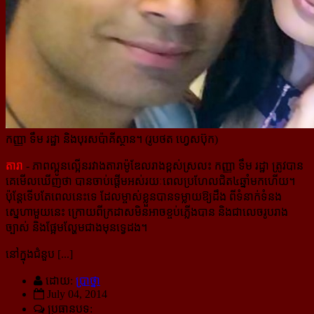
កញ្ញា ទឹម រដ្ឋា និងបុរសប៉ាគីស្ថាន។ (រូបថត ហ្វេសប៊ុក)
តារា
- ភាពល្អូនល្អើនរវាងតារាម៉ូឌែលរាងខ្ពស់ស្រលះ កញ្ញា ទឹម រដ្ឋា ត្រូវបាន
គេមើលឃើញថា បានចាប់ផ្តើម​អស់​រយៈពេល​ប្រហែលជិត៤ឆ្នាំមកហើយ។
ប៉ុន្តែទើបតែពេលនេះទេ ដែលម្ចាស់ខ្លួនបានទម្លាយឱ្យដឹង ពីទំនាក់ទំនង​
ស្នេហាមួយនេះ ក្រោយពីក្រដាសមិនអាចខ្ចប់ភ្លើងបាន និងជាលេចរូបរាង
ច្បាស់ និងផ្អែមល្ហែមជាងមុនទ្វេដង។
នៅក្នុងជំនួប [...]
ដោយ:
ប្រាថ្នា
July 04, 2014
ប្រធានបទ: