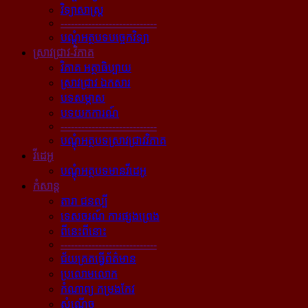
វិទ្យាសាស្ត្រ
----------------------------
បណ្ដុំអត្ថបទបច្ចេកវិទ្យា
ស្រាវជ្រាវ-វិភាគ
វិភាគ អត្ថាធិប្បាយ
ស្រាវជ្រាវ ឯកសារ
បទសម្ភាស
បទយកការណ៍
----------------------------
បណ្ដុំអត្ថបទស្រាវជ្រាវវិភាគ
វីដេអូ
បណ្ដុំអត្ថបទមានវីដេអូ
កំសាន្ដ
តារា ជនល្បី
ទេសចរណ៍ ការផ្សងព្រេង
ពីនេះពីនោះ
----------------------------
ជ័យគ្រតធ្វើព័ត៌មាន
ប្រលោមលោក
កំណាព្យ កម្រងកែវ
សំណើច