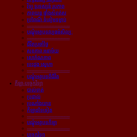
វិទ្យុ ទូរទស្សន៍ រូបភាព
ភាពយន្ដ ផ្ទាំងសំពត់ស
ប្រពៃណី ទំនៀមទម្លាប់
----------------------------
បណ្ដុំអត្ថបទវប្បធម៌សិល្បៈ
----------------------------
ជីវិតប្រចាំថ្ងៃ
សុខភាព អនាម័យ
សោភ័ណភាព
បេះដូង ស្នេហា
----------------------------
បណ្ដុំអត្ថបទពីជីវិត
កីឡា-បច្ចេកវិទ្យា
បាល់ទាត់
ប្រដាល់
ប្រណាំងយាន
កីឡាដទៃទៀត
----------------------------
បណ្ដុំអត្ថបទកីឡា
----------------------------
បច្ចេកវិទ្យា