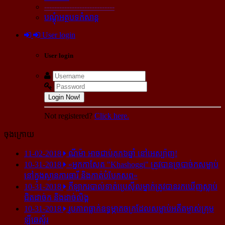
----------------------------
បណ្ដុំអត្ថបទកំសាន្ដ
User login
User login
Login Now!
Not registered?
Click here.
ចុងក្រោយ
11-02-2018
ណីម៉ា អាច​ជាប់​គុក​៦ឆ្នាំ នៅ​អេស្ប៉ាញ!
10-31-2018
«អ្នក​កាសែត "Khashoggi" ត្រូវ​បាន​ច្របាច់ក​សម្លាប់​
នៅ​ក្នុង​ស្ថាន​ភារធារី និង​កាត់​បំបែក​សព»
10-31-2018
កីឡាករ​បាល់ទាត់​ប្រេស៊ីល​ម្នាក់​ត្រូវ​បាន​រក​ឃើញ​ស្លាប់​
ជិត​ដាច់ក និង​ដាច់​លិង្គ
10-31-2018
រូបភាព​ធ្លាក់​ឧទ្ធម្ភាគចក្រ​ដែល​សម្លាប់​អតីត​ម្ចាស់​ក្រុម​
ឡីឆេស្ទ័រ