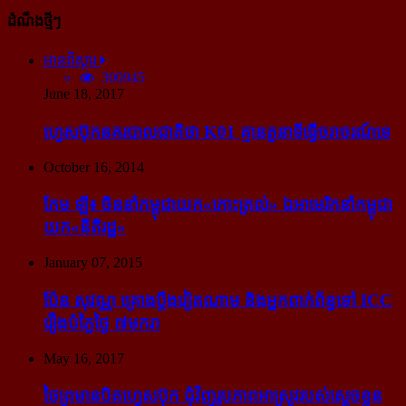
ដំណឹងថ្មីៗ
អានពិស្ដារ
300945
June 18, 2017
ហ្វេសប៊ុក​នគរបាល​ជាតិ​ថា K01 គ្មាន​តួនាទី​ធ្វើ​ចរាចរណ៍​ទេ
October 16, 2014
កែម ឡី៖ ចិន​នាំ​កម្ពុជា​យក​«កោះ​ត្រល់» ឯ​អាមេរិក​នាំ​កម្ពុជា​
យក​«នីតិរដ្ឋ»
January 07, 2015
ប៉ែន សុវណ្ណ គ្រោង​ប្តឹង​វៀតណាម និង​អ្នក​ពាក់​ព័ន្ធ​ទៅ ICC
រឿង​បំភ្លៃ​ថ្ងៃ ៧​មករា
May 16, 2017
ថៃ​ព្រមាន​បិត​ហ្វេសប៊ុក ជុំ​វិញ​រូបភាព​អាស្រូវ​របស់​ស្ដេច​ខ្លួន