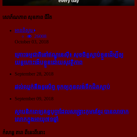
សោភ័ណភាព សុខភាព ជីវិត
អានពិស្ដារ
26008
October 03, 2018
គ្រោះធម្មជាតិនៅឥណ្ឌូនេស៊ី៖ សុខចិត្ត​ស្លាប់​ខ្លួន​ដើម្បី​ឲ្យ​
យន្ដហោះ​ងើប​ខ្លួន​ដោយ​សុវត្ថិភាព
September 28, 2018
រវល់​ឈ្លក់​នឹង​ទូរស័ព្ទ ទុក​ឲ្យ​កូន​លង់​ទឹក​ជិត​ស្លាប់
September 09, 2018
ស្ថាបនិក​ពេទ្យ​គន្ធបុប្ផា​ដែល​សង្គ្រោះ​កុមារ​ខ្មែរ​ បាន​លាចាក​
លោក​ក្នុង​អាយុ​៧១ឆ្នាំ
កំសាន្ដ តារា ពីនេះពីនោះ