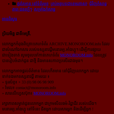
គួរតែអាន នៅទំព័រមុខ
,
គ្រប់អត្ថបទជាខេមរភាសា
,
ជុំវិញកំសាន្ដ
,
តារា ជនល្បីៗ
,
សម្រាំងកំសាន្ដ
អានពិស្ដារ
ប្រិយមិត្ត ជាទីមេត្រី,
លោកអ្នកកំពុងពិគ្រោះគេហទំព័រ ARCHIVE.MONOROOM.info ដែល
ជាសំណៅឯកសារ របស់ទស្សនាវដ្ដីមនោរម្យ.អាំងហ្វូ។ ដើម្បីការផ្សាយ
ជាទៀងទាត់ សូមចូលទៅកាន់​គេហទំព័រ
MONOROOM.info
ដែលត្រូវ
បានរៀបចំដាក់ជូន ជាថ្មី និងមានសភាពប្រសើរជាងមុន។
លោកអ្នកអាចផ្ដល់ព័ត៌មាន ដែលកើតមាន នៅជុំវិញលោកអ្នក ដោយ
ទាក់ទងមកទស្សនាវដ្ដី តាមរយៈ៖
» ទូរស័ព្ទ៖ + 33 (0) 98 06 98 909
» មែល៖
contact@monoroom.info
» សារលើហ្វេសប៊ុក៖
MONOROOM.info
រក្សាភាពសម្ងាត់ជូនលោកអ្នក ជាក្រមសីលធម៌-​វិជ្ជាជីវៈ​របស់យើង។
មនោរម្យ.អាំងហ្វូ នៅទីនេះ ជិតអ្នក ដោយសារអ្នក និងដើម្បីអ្នក !