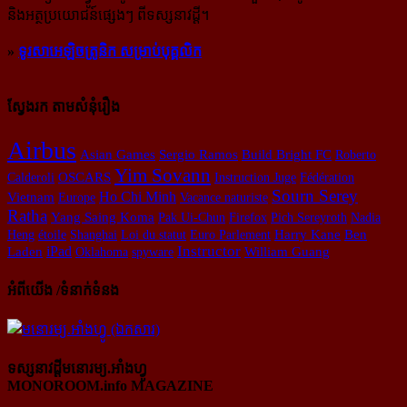
និង​អត្ថ​ប្រយោជន៍​ផ្សេងៗ ពីទស្សនាវដ្ដី។
»
ទូរសាអេឡិចត្រូនិក សម្រាប់បុគ្គលិក
ស្វែងរក តាមសំនុំរឿង
Airbus
Asian Games
Sergio Ramos
Build Bright FC
Roberto
Yim Sovann
Calderoli
OSCARS
Instruction Juge
Fédération
Sourn Serey
Ho Chi Minh
Vietnam
Europe
Vacance naturiste
Ratha
Yang Saing Koma
Pak Ui-Chun
Firefox
Pich Sereyroth
Nadia
Ben
Heng
étoile
Shanghai
Loi du statut
Euro Parlement
Harry Kane
Instructor
Laden
iPad
William Guang
Oklahoma
spyware
អំពីយើង /ទំនាក់ទំនង
ទស្សនាវដ្ដីមនោរម្យ.អាំងហ្វូ
MONOROOM.info MAGAZINE