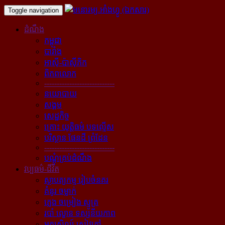
Toggle navigation
ដំណឹង
កម្ពុជា
បារាំង
អាស៊ី-ប៉ាស៊ីភិក
ពិភពលោក
----------------------------
នយោបាយ
សង្គម
សេដ្ឋកិច្ច
គ្រោះ យុត្តិធម៌ បទល្មើស
បរិស្ថាន ផែនដី ព្រំដែន
----------------------------
បណ្ដុំគ្រប់ដំណឹង
វប្បធម៌-ជីវិត
ស្ថាបត្យកម្ម រៀបចំនគរ
គំនូរ ចម្លាក់
ភ្លេង ចម្រៀង ស្មូត្រ
របាំ ល្ខោន ទស្សនីយភាព
អក្សសិល្ប៍ សៀវភៅ