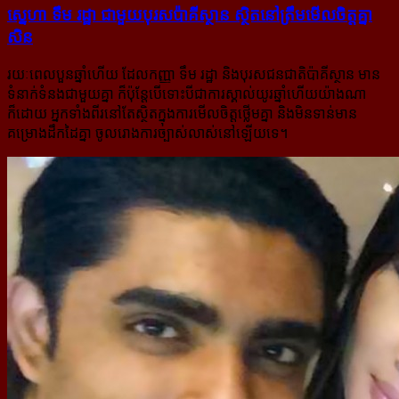
ស្នេហា ទឹម រដ្ឋា ជា​មួយ​បុរស​ប៉ាគីស្ថាន ស្ថិត​នៅ​ត្រឹម​មើល​ចិត្ត​គ្នា​
សិន
រយៈពេលបួនឆ្នាំហើយ ដែលកញ្ញា ទឹម រដ្ឋា និងបុរសជនជាតិប៉ាគីស្ថាន មាន
ទំនាក់ទំនងជាមួយគ្នា ក៏ប៉ុន្តែបើទោះបី​ជាការស្គាល់យូរឆ្នាំហើយយ៉ាងណា
ក៏ដោយ អ្នកទាំងពីរនៅតែស្ថិតក្នុងការមើលចិត្តថ្លើមគ្នា និងមិនទាន់មាន
គម្រោង​ដឹកដៃគ្នា ចូលរោងការច្បាស់លាស់នៅឡើយទេ។