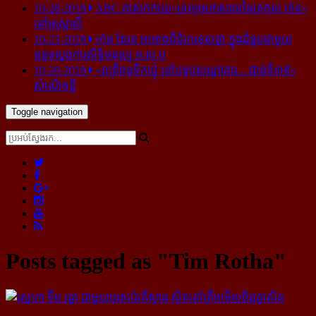
10-28-2018
ABC គាស់​កកាយ​«ទ្រព្យមហាសាល​នៃ​ត្រកូល ហ៊ុន»​
នៅ​អូស្ត្រាលី
10-23-2018
ហ៊ុន សែន អះអាង​ពី​ជំហរ​ខុស​គ្នា ក្នុង​ជំនួប​ជាមួយ​
ឧត្តម​ស្នងការ​សិទ្ធិ​មនុស្ស អ.ស.ប
10-20-2018
«រាត្រីចន្ទទឹកឃ្មុំ នៅបន្ទប់សណ្ឋាគារ... ជាន់ទី៣៥»
សំណើចខ្លី
Toggle navigation
Posts tagged as "Tim Rotha"