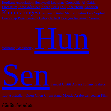
Al-Qaida
Etudiant Association
Honeywell
Louisiane
Crocodile
Lucasfilm
Infos décalees
Kebab
Beats
FMI
Tchetchenie
Anderson
Khmers rouges
Chaussée d’Antin
Michel Platini
Loy Sophat
Friendship Page
Samsung Galaxy Note II
François Rebsamen
Serena
Hun
Williams
Blackberry
Sen
Samuel Umtiti
Apsara
Tommy
Galaxy
Tab
Australian Open
Chen Chanratana
Monde Arabe
cambodian Film
អំពីយើង /ទំនាក់ទំនង