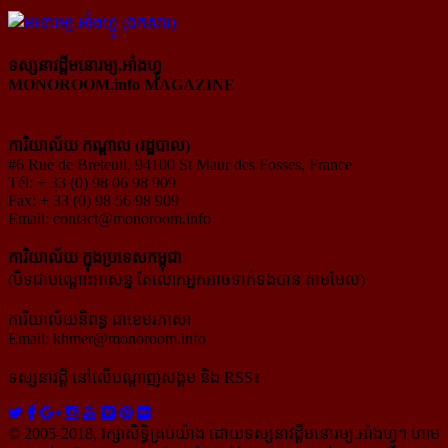
ទស្សនាវដ្ដីមនោរម្យ.អាំងហ្វូ
MONOROOM.info MAGAZINE
ការិយាល័យ កណ្ដាល (រដ្ឋបាល)
#6 Rue de Breteuil, 94100 St Maur des Fosses, France
Tél: + 33 (0) 98 06 98 909
Fax: + 33 (0) 98 56 98 909
Email:
contact@monoroom.info
ការិយាល័យ ក្នុង​ប្រទេស​កម្ពុជា
(បិទជាបណ្ដោះអាសន្ន តែលោកអ្នកអាចទាក់ទងបាន តាមមែល)
ការិយាល័យនិពន្ធ ជាខេមរភាសា
Email:
khmer@monoroom.info
ទស្សនាវដ្ដី​ នៅលើបណ្ដាញសង្គម និង RSS៖
© 2005-2018, រក្សាសិទ្ធិគ្រប់យ៉ាង ដោយទស្សនាវដ្ដី​មនោរម្យ.អាំងហ្វូ។ ហាម​