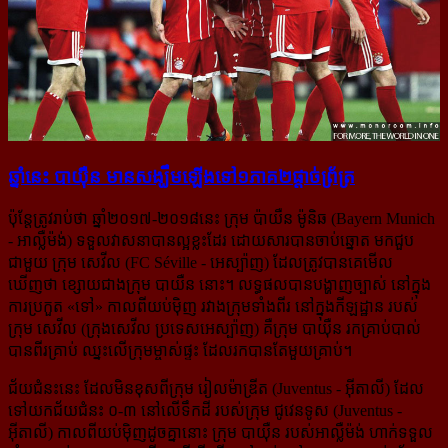
ឆ្នាំ​នេះ បាយ៉ឺន មាន​សង្ឃឹម​ឡើង​ទៅ​១ភាគ២​ផ្ដាច់​ព្រ័ត្រ
ប៉ុន្តែត្រូវរាប់ថា ឆ្នាំ២០១៧-២០១៨នេះ ក្រុម ប៉ាយឺន ម៉ូនិឆ (Bayern Munich
- អាល្លឺម៉ង់) ទទួលវាសនាបានល្អខ្លះដែរ ដោយសារបានចាប់ឆ្នោត មកជួប
ជាមួយ ក្រុម សេវីល (FC Séville - អេស្ប៉ាញ) ដែលត្រូវបានគេមើល
ឃើញថា ខ្សោយជាងក្រុម បាយឺន នោះ។ លទ្ធផលបានបង្ហាញច្បាស់ នៅក្នុង
ការប្រកួត «ទៅ» កាលពីយប់ម៉ិញ រវាងក្រុមទាំងពីរ នៅក្នុងកីឡដ្ឋាន របស់
ក្រុម សេវីល (ក្រុងសេវីល ប្រទេសអេស្ប៉ាញ) គឺក្រុម បាយ៉ឺន រកគ្រាប់បាល់
បានពីរគ្រាប់ ឈ្នះលើក្រុមម្ចាស់ផ្ទះ ដែលរកបានតែមួយគ្រាប់។
ជ័យជំនះនេះ ដែលមិនខុសពីក្រុម រៀលម៉ាឌ្រីត (Juventus - អ៊ីតាលី) ដែល
ទៅយកជ័យជំនះ ០-៣ នៅលើទឹកដី របស់ក្រុម ជូវេនទូស (Juventus -
អ៊ីតាលី) កាលពីយប់ម៉ិញដូចគ្នានោះ ក្រុម បាយ៉ឺន របស់អាល្លឺម៉ង់ ហាក់ទទួល