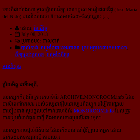
ទោះបីជាយ៉ាងណា ម្ចាស់ក្លិបសេវីឡា លោកជូសេ ម៉ារៀដេលនីដូ (Jose Maria
del Nido) បាននិយាយថា ឱកាសមាន​តែ​០%តែប៉ុណ្ណោះ [...]
ដោយ:
វិន ជីវ័ន្ត
July 08, 2013
ប្រធានបទ: បាល់ទាត់
បាល់ទាត់
,
សម្រាំងជាខេមរភាសា
,
គ្រប់អត្ថបទជាខេមរភាសា
,
កីឡាគ្រប់ប្រភេទ
,
សម្រាំងកីឡា
អានពិស្ដារ
ប្រិយមិត្ត ជាទីមេត្រី,
លោកអ្នកកំពុងពិគ្រោះគេហទំព័រ ARCHIVE.MONOROOM.info ដែល
ជាសំណៅឯកសារ របស់ទស្សនាវដ្ដីមនោរម្យ.អាំងហ្វូ។ ដើម្បីការផ្សាយ
ជាទៀងទាត់ សូមចូលទៅកាន់​គេហទំព័រ
MONOROOM.info
ដែលត្រូវ
បានរៀបចំដាក់ជូន ជាថ្មី និងមានសភាពប្រសើរជាងមុន។
លោកអ្នកអាចផ្ដល់ព័ត៌មាន ដែលកើតមាន នៅជុំវិញលោកអ្នក ដោយ
ទាក់ទងមកទស្សនាវដ្ដី តាមរយៈ៖