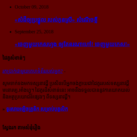
October 09, 2018
«សំដី​ឲ្យ​ប្រផ្នូល របស់​កូនស្រី» សំណើចខ្លី
September 25, 2018
«ចេញ​មួយ​កេស​ហ្មង ឲ្យ​តែ​នរណា​ហៅ! ចេញ​មួយ​កេស!»
ដៃគូសំខាន់ៗ
រក​​ប្រាក់​​ជា​​មួយ​​គេហទំព័រ​​របស់​​អ្នក?
-
សូម​ទាក់ទង​មក​ទស្សនាវដ្ដី ប្រសិន​បើ​អ្នក​ចង់​ក្លាយ​ជា​ដៃគូរ​របស់​ទស្សនាវដ្ដី​
មនោរម្យ.អាំងហ្វូ។ ដៃ​គូរ​ដ៏​សំខាន់​នេះ អាច​នឹង​ទទួល​បាន​នូវ​ការ​យោគយល់
និង​អត្ថ​ប្រយោជន៍​ផ្សេងៗ ពីទស្សនាវដ្ដី។
»
ទូរសាអេឡិចត្រូនិក សម្រាប់បុគ្គលិក
ស្វែងរក តាមសំនុំរឿង