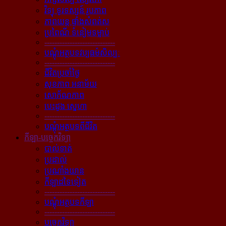
វិទ្យុ ទូរទស្សន៍ រូបភាព
ភាពយន្ដ ផ្ទាំងសំពត់ស
ប្រពៃណី ទំនៀមទម្លាប់
----------------------------
បណ្ដុំអត្ថបទវប្បធម៌សិល្បៈ
----------------------------
ជីវិតប្រចាំថ្ងៃ
សុខភាព អនាម័យ
សោភ័ណភាព
បេះដូង ស្នេហា
----------------------------
បណ្ដុំអត្ថបទពីជីវិត
កីឡា-បច្ចេកវិទ្យា
បាល់ទាត់
ប្រដាល់
ប្រណាំងយាន
កីឡាដទៃទៀត
----------------------------
បណ្ដុំអត្ថបទកីឡា
----------------------------
បច្ចេកវិទ្យា