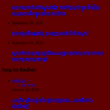
គ្រោះធម្មជាតិនៅឥណ្ឌូនេស៊ី៖ សុខចិត្ត​ស្លាប់​ខ្លួន​ដើម្បី​ឲ្យ​
យន្ដហោះ​ងើប​ខ្លួន​ដោយ​សុវត្ថិភាព
September 28, 2018
រវល់​ឈ្លក់​នឹង​ទូរស័ព្ទ ទុក​ឲ្យ​កូន​លង់​ទឹក​ជិត​ស្លាប់
September 09, 2018
ស្ថាបនិក​ពេទ្យ​គន្ធបុប្ផា​ដែល​សង្គ្រោះ​កុមារ​ខ្មែរ​ បាន​លាចាក​
លោក​ក្នុង​អាយុ​៧១ឆ្នាំ
កំសាន្ដ តារា ពីនេះពីនោះ
អានពិស្ដារ
9542
October 20, 2018
«រាត្រីចន្ទទឹកឃ្មុំ នៅបន្ទប់សណ្ឋាគារ... ជាន់ទី៣៥»
សំណើចខ្លី