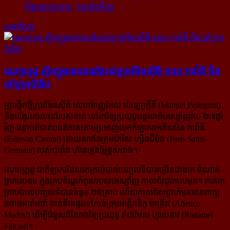
កីឡាគ្រប់ប្រភេទ
,
សម្រាំងកីឡា
អានពិស្ដារ
ណេហ្គេ្រដូ ស្ថិត​ក្នុង​គោលដៅ​របស់​ក្រុម​ម៉ែនស៊ីធី ខណៈ​កាវ៉ានី ជិត​
ទៅ​ក្រុម​ប៉ារីស
គ្រូបង្វឹកថ្មីក្រុមម៉ែនស៊ីធី លោកម៉ាញូអែល ប៉េឡេហ្គ្រីនី (Manuel Pellegrini)
នឹងបង្វែរគោលដៅរបស់គាត់ ទៅរកខ្សែ​ប្រយុទ្ធអន្តរជាតិអេស្ប៉ាញវ័យ ២៧ឆ្នាំ
វិញ បន្ទាប់ពីបាត់បងឱកាសតាមប្រមាញ់យកកីឡាករអេឌីនសិន កាវ៉ានី
(Edinson Cavani) ដោយសារតែក្រុមប៉ារីស ហ្សិនជឺម៉ិន (Paris Saint-
Germain) របស់បារាំង ហ៊ានឲ្យតម្លៃខ្ពស់ជាង។
ណេហ្គ្រេដូ ជាកីឡាករដែលរកគ្រាប់បាល់បញ្ចូលទីបានច្រើនជាងគេ ចំណាត់
ថ្នាក់លេខ៤ ក្នុងក្របខ័ណ្ឌកំពូល​របស់​អេស្ប៉ាញ កាលពីរដូវកាលមុន។ គាត់រក
គ្រាប់បាល់បញ្ចូលទីបានចំនួន ២៥គ្រាប់ ហើយកាលពីសប្តាហ៏មុន​មានពាក្យ​
ចចាមអារ៉ាមថា គាត់នឹងផ្ទេរទៅកាន់ក្រុមអាត្លិកទិកូ ម៉ាឌ្រីដ (Atletico
Madrid) ដើម្បីជំនួសដំណែងខ្សែប្រយុទ្ធ រ៉ាដាមែល ហ្វាលខាវ (Radamel
Falcao)។