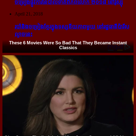
ចម្រៀង​ផ្លូវការ​នៃ​បាល់ទាត់​ពិភពលោក ២០១៨ នៅ​រ៉ូស្ស៊ី
April 21, 2018
របាំ​និង​ចម្រៀង​ខ្មែរ​ក្នុង​ទស្សនីយភាព​មួយ នៅ​រដ្ឋធានី​ប៉ារីស​
ល្ងាច​នេះ