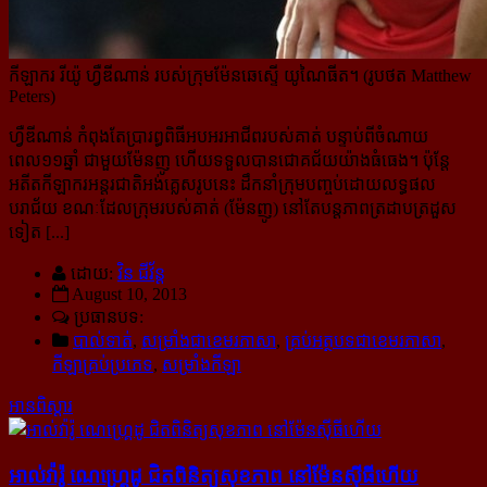
កីឡាករ រីយ៉ូ ហ្វឺឌីណាន់ របស់ក្រុមម៉ែនឆេស្ទើ យូណៃធីត។ (រូបថត Matthew
Peters)
ហ្វឺឌីណាន់ កំពុងតែប្រារព្ធពិធីអបអរអាជីពរបស់គាត់ បន្ទាប់ពីចំណាយ
ពេល១១ឆ្នាំ ជាមួយម៉ែនញូ ហើយទទួលបាន​ជោគជ័យយ៉ាងធំធេង។ ប៉ុន្តែ
អតីតកីឡាករអន្តរជាតិអង់គ្លេសរូបនេះ ដឹកនាំក្រុមបញ្ចប់ដោយលទ្ធផល
បរាជ័យ ខណៈ​ដែលក្រុមរបស់គាត់ (ម៉ែនញូ) នៅតែបន្តភាពត្រដាបត្រដួស
ទៀត [...]
ដោយ:
វិន ជីវ័ន្ត
August 10, 2013
ប្រធានបទ:
បាល់ទាត់
,
សម្រាំងជាខេមរភាសា
,
គ្រប់អត្ថបទជាខេមរភាសា
,
កីឡាគ្រប់ប្រភេទ
,
សម្រាំងកីឡា
អានពិស្ដារ
អាល់វ៉ារ៉ូ ណេហ្រ្គេដូ ជិត​ពិនិត្យ​សុខភាព នៅ​ម៉ែនស៊ីធី​ហើយ