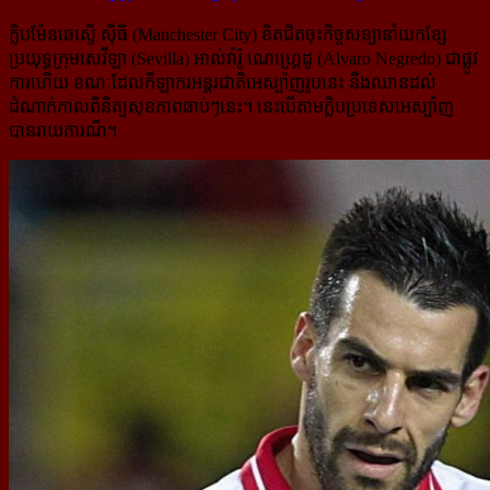
ក្លិបម៉ែនឆេស្ទើ ស៊ីធី (Manchester City) ខិតជិតចុះកិច្ចសន្យានាំយកខ្សែ
ប្រយុទ្ធក្រុមសេវីឡា (Sevilla) អាល់វ៉ារ៉ូ ណេហ្គ្រេដូ (Alvaro Negredo) ជាផ្លូវ
ការហើយ ខណៈដែលកីឡាករអន្តរជាតិអេស្ប៉ាញរូបនេះ នឹងឈានដល់​
ដំណាក់​កាលពិនិត្យ​សុខភាពឆាប់ៗនេះ។ នេះបើតាមក្លិបប្រទេសអេស្ប៉ាញ
បានរាយការណ៏។