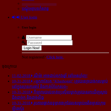
----------------------------
បណ្ដុំអត្ថបទកំសាន្ដ
User login
User login
Login Now!
Not registered?
Click here.
ចុងក្រោយ
11-02-2018
ណីម៉ា អាច​ជាប់​គុក​៦ឆ្នាំ នៅ​អេស្ប៉ាញ!
10-31-2018
«អ្នក​កាសែត "Khashoggi" ត្រូវ​បាន​ច្របាច់ក​សម្លាប់​
នៅ​ក្នុង​ស្ថាន​ភារធារី និង​កាត់​បំបែក​សព»
10-31-2018
កីឡាករ​បាល់ទាត់​ប្រេស៊ីល​ម្នាក់​ត្រូវ​បាន​រក​ឃើញ​ស្លាប់​
ជិត​ដាច់ក និង​ដាច់​លិង្គ
10-31-2018
រូបភាព​ធ្លាក់​ឧទ្ធម្ភាគចក្រ​ដែល​សម្លាប់​អតីត​ម្ចាស់​ក្រុម​
ឡីឆេស្ទ័រ