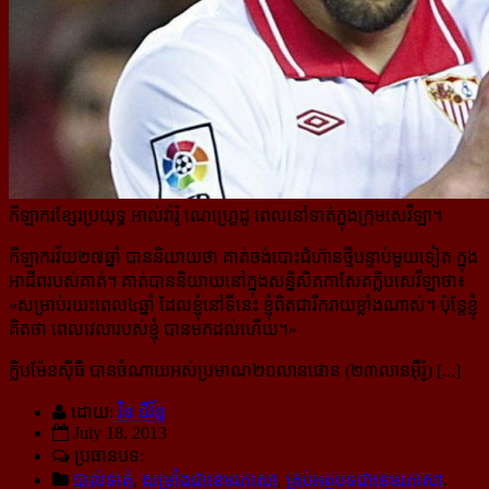
កីឡាករខ្សែរប្រយុទ្ធ អាល់វ៉ារ៉ូ ណេហ្គ្រេដូ ពេលនៅទាត់ក្នុងក្រុមសេវីឡា។
កីឡាករវ័យ២៧ឆ្នាំ បាននិយាយថា គាត់ចង់បោះជំហ៊ានថ្មីបន្ទាប់មួយទៀត ក្នុង
អាជីពរបស់គាត់។ គាត់បាននិយាយនៅ​ក្នុងសន្និសិតកាសែតក្លិបសេវីឡាថា៖
«
សម្រាប់រយះពេល៤ឆ្នាំ ដែលខ្ញុំនៅទីនេះ ខ្ញុំពិតជារីករាយខ្លាំងណាស់។ ប៉ុន្តែខ្ញុំ​
គិត​ថា ពេលវេលារបស់ខ្ញុំ បានមកដល់ហើយ។
»
ក្លិបម៉ែនស៊ីធី បានចំណាយអស់ប្រមាណ២០លានផោន (២៣លានអ៊ឺរ៉ូ) [...]
ដោយ:
វិន ជីវ័ន្ត
July 18, 2013
ប្រធានបទ:
បាល់ទាត់
,
សម្រាំងជាខេមរភាសា
,
គ្រប់អត្ថបទជាខេមរភាសា
,