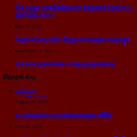
ប៉ែន សុវណ្ណ គ្រោង​ប្តឹង​វៀតណាម និង​អ្នក​ពាក់​ព័ន្ធ​ទៅ ICC
រឿង​បំភ្លៃ​ថ្ងៃ ៧​មករា
May 16, 2017
ថៃ​ព្រមាន​បិត​ហ្វេសប៊ុក ជុំ​វិញ​រូបភាព​អាស្រូវ​របស់​ស្ដេច​ខ្លួន
September 13, 2016
ហ៊ុន សែន ព្រមាន​កំទេច​«ពលរដ្ឋ»​ចូលរួម​បាតុកម្ម
ជុំវិញវប្បធម៌ សិល្បៈ
អានពិស្ដារ
20858
August 09, 2018
នេះ ជា​អាគារ​កប់​ពពក​ខ្ពស់​ជាង​គេ​បង្អស់ នៅ​អ៊ឺរ៉ុប
June 06, 2018