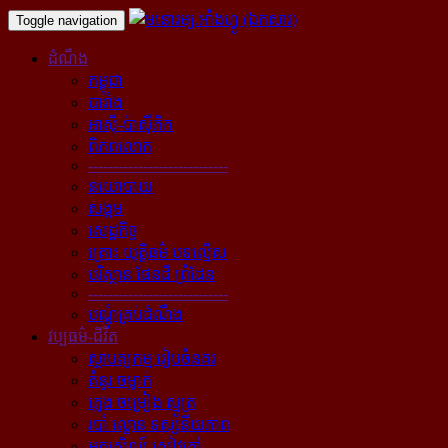
Toggle navigation
ដំណឹង
កម្ពុជា
បារាំង
អាស៊ី-ប៉ាស៊ីភិក
ពិភពលោក
----------------------------
នយោបាយ
សង្គម
សេដ្ឋកិច្ច
គ្រោះ យុត្តិធម៌ បទល្មើស
បរិស្ថាន ផែនដី ព្រំដែន
----------------------------
បណ្ដុំគ្រប់ដំណឹង
វប្បធម៌-ជីវិត
ស្ថាបត្យកម្ម រៀបចំនគរ
គំនូរ ចម្លាក់
ភ្លេង ចម្រៀង ស្មូត្រ
របាំ ល្ខោន ទស្សនីយភាព
អក្សសិល្ប៍ សៀវភៅ