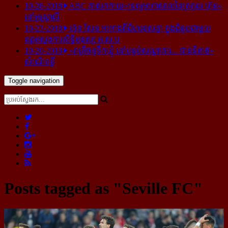
10-28-2018
ABC គាស់​កកាយ​«ទ្រព្យមហាសាល​នៃ​ត្រកូល ហ៊ុន»​
នៅ​អូស្ត្រាលី
10-23-2018
ហ៊ុន សែន អះអាង​ពី​ជំហរ​ខុស​គ្នា ក្នុង​ជំនួប​ជាមួយ​
ឧត្តម​ស្នងការ​សិទ្ធិ​មនុស្ស អ.ស.ប
10-20-2018
«រាត្រីចន្ទទឹកឃ្មុំ នៅបន្ទប់សណ្ឋាគារ... ជាន់ទី៣៥»
សំណើចខ្លី
Toggle navigation
Posts tagged as "Seville FC"