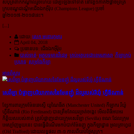
សំបុត្រ​ពាក់កណ្ដាលរួចហើយ ដើម្បីឡើងទៅទាត់ នៅវគ្គ១ភាគ២ផ្ដាច់ព្រ័ត្រ
ក្របខណ្ឌដណ្ដើមជើងឯកអ៊ឺរ៉ុប (Champions League) ប្រចាំ
ឆ្នាំ២០១៧-២០១៨នេះ។
[...]
ដោយ:
សេក មនោរកុមារ
April 04, 2018
ប្រធានបទ: ជើងឯកអ៊ឺរ៉ុប
បាល់ទាត់
,
អត្ថបទមានវីដេអូ
,
គ្រប់អត្ថបទជាខេមរភាសា
,
កីឡាគ្រប់
ប្រភេទ
,
សម្រាំងកីឡា
អានពិស្ដារ
សេវីឡា បំផ្លាញ​បរិយាកាស​នៃមែនញ៉ូ ដ៏​ល្អ​របស់​រីយ៉ូ ហ្វឺឌីណាន់
ខ្សែការពារក្រុមម៉ែនឆេស្ទើ យូណៃធីត (Manchester United) កីឡាករ រីយ៉ូ
ហ្វឺឌីណាន់ (Rio Ferdinand) បានត្រឹមតែឈរ​ច្រត់ចង្កេះ មើលពិធីអបអរ
កិត្តិយសរបស់គាត់ ត្រូវបំផ្លាញដោយក្រុមសេវីឡា (Sevilla) ខណៈដែលក្រុម
អេស្ប៉ាញមួយនេះ បានធ្វើដំណើរមកបំបាក់ម៉ែនញូ ក្នុងកីឡាដ្ឋាន អូលត្រាហ្វដ
(Old Trafford) ដោយលទ្ធផល ៣-១ កាលពីយប់ថ្ងៃសុក្រ។