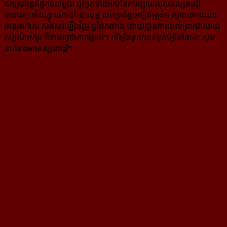
ដក​ស្រង់​នូវ​ផ្នែក​ណា​មួយ​ ឬ​ផ្នែក​ទាំង​អស់​នៃ​ការ​ផ្សាយ​របស់​ទស្សនាវដ្ដី​​
មនោរម្យ.អាំងហ្វូ យក​ទៅ​​បោះពុម្ព តាម​ប្រព័ន្ធ​អេឡិច​ត្រូនិច ផ្សាយ​តាម​រលក​
ធាតុអាកាស សរសេរ​ឡើង​វិញ ឬ​ចែក​ចាយ​ ដោយ​គ្មាន​ការ​យល់ព្រមជា​លាយ​
លក្ខណ៍​អក្សរ​ ពី​ចាងហ្វាង​ការ​ផ្សាយ​។
ដើម្បី​ទទួល​បាននូវសិទ្ធិ​ទាំងនេះ សូម​
ទាក់​ទង​មក​ទស្សនាវដ្ដី
។