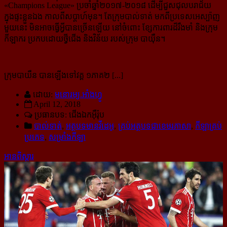
«Champions League» ប្រចាំឆ្នាំ២០១៧-២០១៨ ដើម្បីជួសជុលបរាជ័យ
ក្នុងផ្ទះខ្លួនឯង កាលពីសប្ដាហ៍មុន។ តែក្រុមបាល់ទាត់ មកពីប្រទេសអេស្ប៉ាញ
មួយនេះ មិនអាចធ្វើអ្វីបានច្រើនឡើយ នៅចំពោះ ខ្សែការពារដ៏រឹងមាំ និងក្រុម
កីឡាករ ប្រកបដោយថ្វីជើង និងវិន័យ របស់ក្រុម បាយ៉ឺន។
ក្រុមបាយឺន បានឡើងទៅវគ្គ ១ភាគ២ [...]
ដោយ:
មនោរម្យ.អាំងហ្វូ
April 12, 2018
ប្រធានបទ: ជើងឯកអ៊ឺរ៉ុប
បាល់ទាត់
,
អត្ថបទមានវីដេអូ
,
គ្រប់អត្ថបទជាខេមរភាសា
,
កីឡាគ្រប់
ប្រភេទ
,
សម្រាំងកីឡា
អានពិស្ដារ