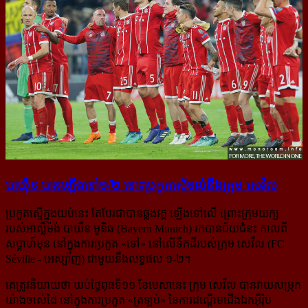
បាយ៉ឺន បាន​ឡើង​ទៅ១/២ ទោះ​ប្រកួត​ស្មើ​ទល់​នឹង​ក្រុម សេវីល
ប្រកួតស្មើក្នុងយប់នេះ តែបែរជាបានឆ្លងវគ្គ ឡើងទៅលើ ព្រោះក្រុមយក្ស
របស់អាល្លឺម៉ង់ បាយឺន មូនិឆ (Bayern Munich) រកបានជ័យជំនះ កាលពី
សប្ដាហ៍មុន នៅក្នុងការប្រកួត «ទៅ» នៅលើទឹកដីរបស់ក្រុម សេវីល (FC
Séville - អេស្ប៉ាញ) ជាមួយនឹង​លទ្ធផល ១-២។
គេត្រូវនិយាយថា យប់ថ្ងៃពុធទី១១ ខែមេសានេះ ក្រុម សេវីល បានវាយសម្រុក
យ៉ាងចាស់ដៃ នៅក្នុងការប្រកួត «ត្រឡប់» នៃការដណ្ដើមជើងឯកអ៊ឺរ៉ុប