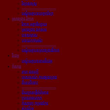
វិទ្យាសាស្ត្រ
----------------------------
បណ្ដុំអត្ថបទបច្ចេកវិទ្យា
ស្រាវជ្រាវ-វិភាគ
វិភាគ អត្ថាធិប្បាយ
ស្រាវជ្រាវ ឯកសារ
បទសម្ភាស
បទយកការណ៍
----------------------------
បណ្ដុំអត្ថបទស្រាវជ្រាវវិភាគ
វីដេអូ
បណ្ដុំអត្ថបទមានវីដេអូ
កំសាន្ដ
តារា ជនល្បី
ទេសចរណ៍ ការផ្សងព្រេង
ពីនេះពីនោះ
----------------------------
ជ័យគ្រតធ្វើព័ត៌មាន
ប្រលោមលោក
កំណាព្យ កម្រងកែវ
សំណើច