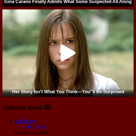
សោភ័ណភាព សុខភាព ជីវិត
អានពិស្ដារ
26008
October 03, 2018