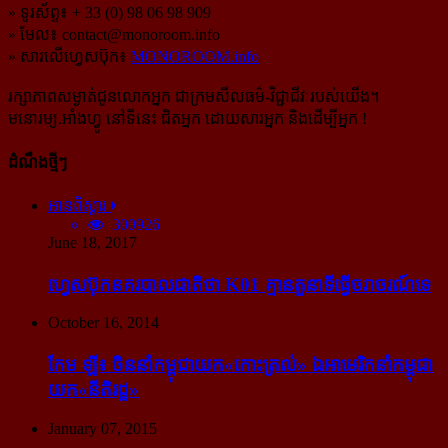
» ទូរស័ព្ទ៖ + 33 (0) 98 06 98 909
» មែល៖
contact@monoroom.info
» សារលើហ្វេសប៊ុក៖
MONOROOM.info
រក្សាភាពសម្ងាត់ជូនលោកអ្នក ជាក្រមសីលធម៌-​វិជ្ជាជីវៈ​របស់យើង។
មនោរម្យ.អាំងហ្វូ នៅទីនេះ ជិតអ្នក ដោយសារអ្នក និងដើម្បីអ្នក !
ដំណឹងថ្មីៗ
អានពិស្ដារ
300926
June 18, 2017
ហ្វេសប៊ុក​នគរបាល​ជាតិ​ថា K01 គ្មាន​តួនាទី​ធ្វើ​ចរាចរណ៍​ទេ
October 16, 2014
កែម ឡី៖ ចិន​នាំ​កម្ពុជា​យក​«កោះ​ត្រល់» ឯ​អាមេរិក​នាំ​កម្ពុជា​
យក​«នីតិរដ្ឋ»
January 07, 2015