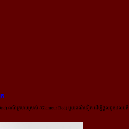
ៀត
C One) ពណ៌ក្រហមស្រស់ (Glamour Red) មួយពណ៌ទៀត ដើម្បីផ្តល់ជូនដល់អតិថ