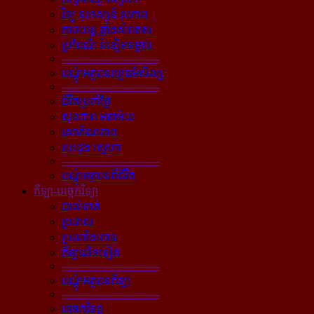
វិទ្យុ ទូរទស្សន៍ រូបភាព
ភាពយន្ដ ផ្ទាំងសំពត់ស
ប្រពៃណី ទំនៀមទម្លាប់
----------------------------
បណ្ដុំអត្ថបទវប្បធម៌សិល្បៈ
----------------------------
ជីវិតប្រចាំថ្ងៃ
សុខភាព អនាម័យ
សោភ័ណភាព
បេះដូង ស្នេហា
----------------------------
បណ្ដុំអត្ថបទពីជីវិត
កីឡា-បច្ចេកវិទ្យា
បាល់ទាត់
ប្រដាល់
ប្រណាំងយាន
កីឡាដទៃទៀត
----------------------------
បណ្ដុំអត្ថបទកីឡា
----------------------------
បច្ចេកវិទ្យា