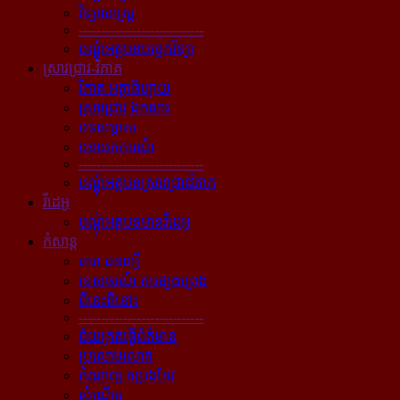
វិទ្យាសាស្ត្រ
----------------------------
បណ្ដុំអត្ថបទបច្ចេកវិទ្យា
ស្រាវជ្រាវ-វិភាគ
វិភាគ អត្ថាធិប្បាយ
ស្រាវជ្រាវ ឯកសារ
បទសម្ភាស
បទយកការណ៍
----------------------------
បណ្ដុំអត្ថបទស្រាវជ្រាវវិភាគ
វីដេអូ
បណ្ដុំអត្ថបទមានវីដេអូ
កំសាន្ដ
តារា ជនល្បី
ទេសចរណ៍ ការផ្សងព្រេង
ពីនេះពីនោះ
----------------------------
ជ័យគ្រតធ្វើព័ត៌មាន
ប្រលោមលោក
កំណាព្យ កម្រងកែវ
សំណើច