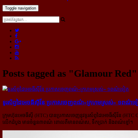
Toggle navigation
Posts tagged as "Glamour Red"
ទូរស័ព្ទ​ដៃ​អេចធីស៊ីវ័ន ប្រកាស​ចេញ​ពណ៌​«ក្រហម​ស្រស់» ១​ពណ៌​ទ
ក្រុមហ៊ុនអេចធីស៊ី (HTC) បានប្រកាសចេញនូវទូរស័ព្ទដៃអេចធីស៊ីវ័ន (HT
លើកដំបូង មានចំនួន៣ពណ៌ ពោលគឺមានពណ៌ស, ទឹកប្រាក់ និងពណ៌ខ្មៅ។