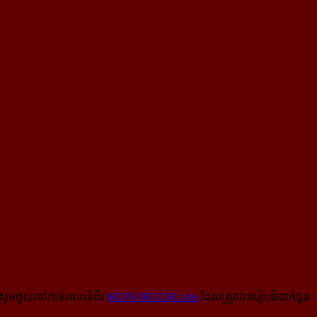
សូមចូលទៅកាន់​គេហទំព័រ
MONOROOM.info
ដែលត្រូវបានរៀបចំដាក់ជូន