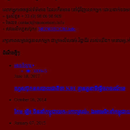
លោកអ្នកអាចផ្ដល់ព័ត៌មាន ដែលកើតមាន នៅជុំវិញលោកអ្នក ដោយទាក់ទងមកទ
» ទូរស័ព្ទ៖ + 33 (0) 98 06 98 909
» មែល៖
contact@monoroom.info
» សារលើហ្វេសប៊ុក៖
MONOROOM.info
រក្សាភាពសម្ងាត់ជូនលោកអ្នក ជាក្រមសីលធម៌-​វិជ្ជាជីវៈ​របស់យើង។ មនោរម្យ.អាំ
ដំណឹងថ្មីៗ
អានពិស្ដារ
300945
June 18, 2017
ហ្វេសប៊ុក​នគរបាល​ជាតិ​ថា K01 គ្មាន​តួនាទី​ធ្វើ​ចរាចរណ៍​ទេ
October 16, 2014
កែម ឡី៖ ចិន​នាំ​កម្ពុជា​យក​«កោះ​ត្រល់» ឯ​អាមេរិក​នាំ​កម្ពុជា​យ
January 07, 2015