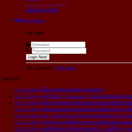
----------------------------
បណ្ដុំអត្ថបទកំសាន្ដ
User login
User login
Login Now!
Not registered?
Click here.
ចុងក្រោយ
11-02-2018
ណីម៉ា អាច​ជាប់​គុក​៦ឆ្នាំ នៅ​អេស្ប៉ាញ!
10-31-2018
«អ្នក​កាសែត "Khashoggi" ត្រូវ​បាន​ច្របាច់ក​សម្លាប់​នៅ​
10-31-2018
កីឡាករ​បាល់ទាត់​ប្រេស៊ីល​ម្នាក់​ត្រូវ​បាន​រក​ឃើញ​ស្លាប់​ជិ
10-31-2018
រូបភាព​ធ្លាក់​ឧទ្ធម្ភាគចក្រ​ដែល​សម្លាប់​អតីត​ម្ចាស់​ក្រុម​ ឡី
10-28-2018
ABC គាស់​កកាយ​«ទ្រព្យមហាសាល​នៃ​ត្រកូល ហ៊ុន»​នៅ​អ
10-23-2018
ហ៊ុន សែន អះអាង​ពី​ជំហរ​ខុស​គ្នា ក្នុង​ជំនួប​ជាមួយ​ឧត្តម
10-20-2018
«រាត្រីចន្ទទឹកឃ្មុំ នៅបន្ទប់សណ្ឋាគារ... ជាន់ទី៣៥» សំ