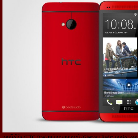
អេចធីស៊ីវ័ន (HTC One) ពណ៌ក្រហមស្រស់ (Glamour Red)។ (រូបថត ក្រុមហ