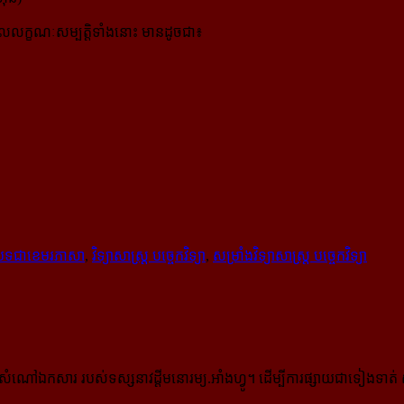
ែលលក្ខណៈសម្បត្តិទាំងនោះ មាន​ដូច​ជា៖
្ថបទជាខេមរភាសា
,
វិទ្យាសាស្ត្រ បច្ចេកវិទ្យា
,
សម្រាំងវិទ្យាសាស្ត្រ បច្ចេកវិទ្យា
កសារ របស់ទស្សនាវដ្ដីមនោរម្យ.អាំងហ្វូ។ ដើម្បីការផ្សាយជាទៀងទាត់ 