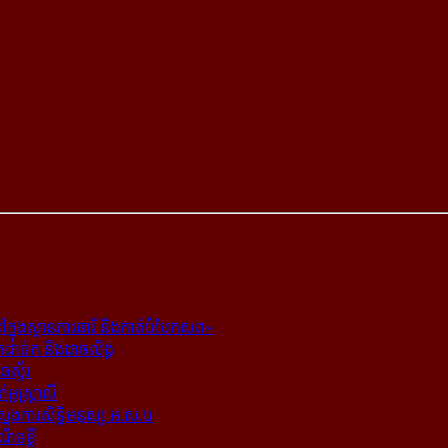
ក្នុង​ស្ថាន​ភារធារី និង​កាត់​បំបែក​សព»
ត​ដាច់ក និង​ដាច់​លិង្គ
ឆេស្ទ័រ
ូស្ត្រាលី
​ស្នងការ​សិទ្ធិ​មនុស្ស អ.ស.ប
ណើចខ្លី