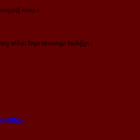
ស្សនាវដ្ដី តាមរយៈ៖
ងហ្វូ នៅទីនេះ ជិតអ្នក ដោយសារអ្នក និងដើម្បីអ្នក !
ក​«នីតិរដ្ឋ»