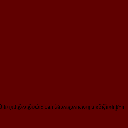
ិជន នូវជម្រើសច្រើនយ៉ាង ខណៈដែលការប្រកាសចេញ អេចធីស៊ីវ័នជាផ្លូវការ​