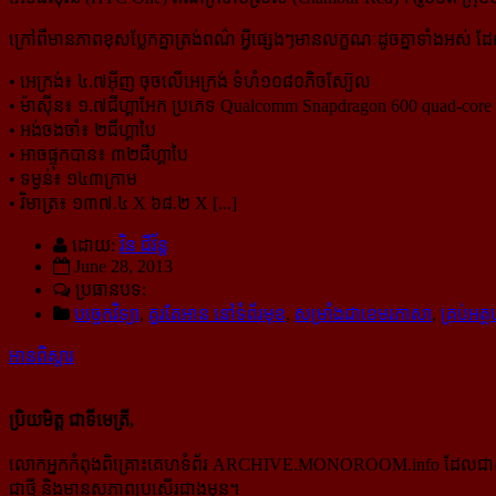
ក្រៅពីមានភាពខុសប្លែកគ្នាត្រង់ពណ៌ អ្វីផ្សេងៗមានលក្ខណៈដូចគ្នាទាំងអស់ ដ
• អេក្រង់៖ ៤.៧អ៊ីញ ចុចលើអេក្រង់ ទំហំ១០៨០ភិចស្យ៊ែល
• ម៉ាស៊ីន៖ ១.៧ជីហ្គាអែក ប្រភេទ Qualcomm Snapdragon 600 quad-core
• អង់ចងចាំ៖ ២ជីហ្គាបៃ
• អាចផ្ទុកបាន៖ ៣២ជីហ្គាបៃ
• ទម្ងន់៖ ១៤៣ក្រាម
• វិមាត្រ៖ ១៣៧.៤ X ៦៨.២ X [...]
ដោយ:
វិន ជីវ័ន្ត
June 28, 2013
ប្រធានបទ:
បច្ចេកវិទ្យា
,
គួរតែអាន នៅទំព័រមុខ
,
សម្រាំងជាខេមរភាសា
,
គ្រប់អត
អានពិស្ដារ
ប្រិយមិត្ត ជាទីមេត្រី,
លោកអ្នកកំពុងពិគ្រោះគេហទំព័រ ARCHIVE.MONOROOM.info ដែលជាសំណៅឯ
ជាថ្មី និងមានសភាពប្រសើរជាងមុន។