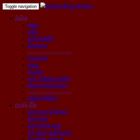
Toggle navigation
ដំណឹង
កម្ពុជា
បារាំង
អាស៊ី-ប៉ាស៊ីភិក
ពិភពលោក
----------------------------
នយោបាយ
សង្គម
សេដ្ឋកិច្ច
គ្រោះ យុត្តិធម៌ បទល្មើស
បរិស្ថាន ផែនដី ព្រំដែន
----------------------------
បណ្ដុំគ្រប់ដំណឹង
វប្បធម៌-ជីវិត
ស្ថាបត្យកម្ម រៀបចំនគរ
គំនូរ ចម្លាក់
ភ្លេង ចម្រៀង ស្មូត្រ
របាំ ល្ខោន ទស្សនីយភាព
អក្សសិល្ប៍ សៀវភៅ