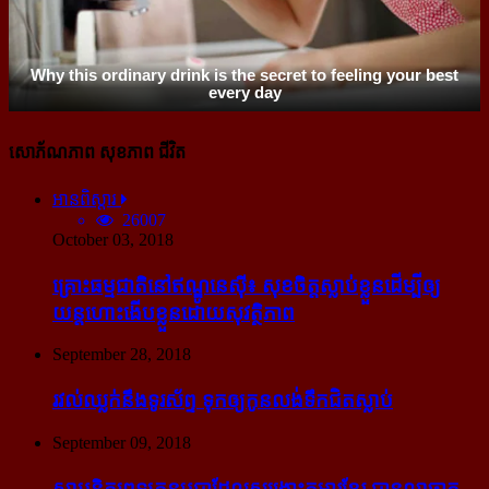
សោភ័ណភាព សុខភាព ជីវិត
អានពិស្ដារ
26007
October 03, 2018
គ្រោះធម្មជាតិនៅឥណ្ឌូនេស៊ី៖ សុខចិត្ត​ស្លាប់​ខ្លួន​ដើម្បី​ឲ្យ​
យន្ដហោះ​ងើប​ខ្លួន​ដោយ​សុវត្ថិភាព
September 28, 2018
រវល់​ឈ្លក់​នឹង​ទូរស័ព្ទ ទុក​ឲ្យ​កូន​លង់​ទឹក​ជិត​ស្លាប់
September 09, 2018
ស្ថាបនិក​ពេទ្យ​គន្ធបុប្ផា​ដែល​សង្គ្រោះ​កុមារ​ខ្មែរ​ បាន​លាចាក​