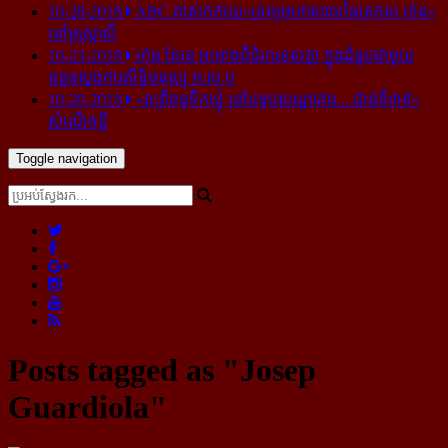
10-28-2018
ABC គាស់​កកាយ​«ទ្រព្យមហាសាល​នៃ​ត្រកូល ហ៊ុន»​
នៅ​អូស្ត្រាលី
10-23-2018
ហ៊ុន សែន អះអាង​ពី​ជំហរ​ខុស​គ្នា ក្នុង​ជំនួប​ជាមួយ​
ឧត្តម​ស្នងការ​សិទ្ធិ​មនុស្ស អ.ស.ប
10-20-2018
«រាត្រីចន្ទទឹកឃ្មុំ នៅបន្ទប់សណ្ឋាគារ... ជាន់ទី៣៥»
សំណើចខ្លី
Toggle navigation
Posts tagged as "Josep
Guardiola"