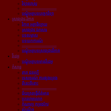
វិទ្យាសាស្ត្រ
----------------------------
បណ្ដុំអត្ថបទបច្ចេកវិទ្យា
ស្រាវជ្រាវ-វិភាគ
វិភាគ អត្ថាធិប្បាយ
ស្រាវជ្រាវ ឯកសារ
បទសម្ភាស
បទយកការណ៍
----------------------------
បណ្ដុំអត្ថបទស្រាវជ្រាវវិភាគ
វីដេអូ
បណ្ដុំអត្ថបទមានវីដេអូ
កំសាន្ដ
តារា ជនល្បី
ទេសចរណ៍ ការផ្សងព្រេង
ពីនេះពីនោះ
----------------------------
ជ័យគ្រតធ្វើព័ត៌មាន
ប្រលោមលោក
កំណាព្យ កម្រងកែវ
សំណើច