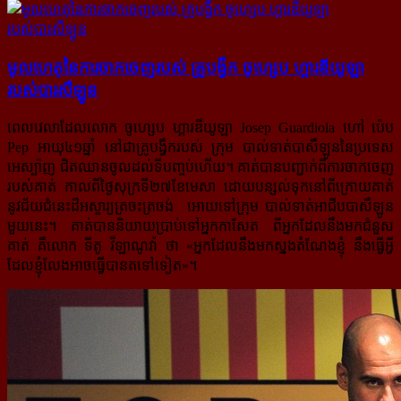
មូលហេតុនៃការចាកចេញរបស់ គ្រូបង្វឹក ចូហ្សេប ហ្គារឌីយូឡា
របស់បារសឺឡូន
ពេលវេលាដែលលោក ចូហ្សេប ហ្គារឌីយូឡា Josep Guardiola ហៅ ប៉េប
Pep អាយុ៤១ឆ្នាំ នៅជាគ្រូបង្វឹករបស់ ក្រុម បាល់ទាត់បាសឺឡូននៃប្រទេស
អេស្ប៉ាញ ជិតឈានចូលដល់ទីបញ្ចប់ហើយ។ គាត់បានបញ្ជាក់ពីការចាកចេញ
របស់គាត់ កាលពីថ្ងៃសុក្រទី២៧ខែមេសា ដោយបន្សល់ទុកនៅពីក្រោយគាត់
នូវជ័យជំនេះដ៏អស្ចារ្យត្រចះត្រចង់ អោយទៅក្រុម បាល់ទាត់អាជីបបាសឺឡូន
មួយនេះ។ គាត់បាននិយាយប្រាប់ទៅអ្នកកាសែត ពីអ្នកដែលនឹងមកជំនួស
គាត់ គឺលោក ទីតូ វីឡាណូវ៉ា ថា «អ្នកដែលនឹងមកស្នងតំណែងខ្ញុំ នឹងធ្វើអ្វី
ដែលខ្ញុំលែងអាចធ្វើបានតទៅទៀត»។