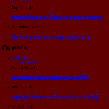
May 16, 2017
ថៃ​ព្រមាន​បិត​ហ្វេសប៊ុក ជុំ​វិញ​រូបភាព​អាស្រូវ​របស់​ស្ដេច​ខ្លួន
September 13, 2016
ហ៊ុន សែន ព្រមាន​កំទេច​«ពលរដ្ឋ»​ចូលរួម​បាតុកម្ម
ជុំវិញវប្បធម៌ សិល្បៈ
អានពិស្ដារ
20858
August 09, 2018
នេះ ជា​អាគារ​កប់​ពពក​ខ្ពស់​ជាង​គេ​បង្អស់ នៅ​អ៊ឺរ៉ុប
June 06, 2018
ចម្រៀង​ផ្លូវការ​នៃ​បាល់ទាត់​ពិភពលោក ២០១៨ នៅ​រ៉ូស្ស៊ី
April 21, 2018