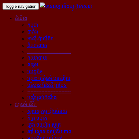
Toggle navigation
ដំណឹង
កម្ពុជា
បារាំង
អាស៊ី-ប៉ាស៊ីភិក
ពិភពលោក
----------------------------
នយោបាយ
សង្គម
សេដ្ឋកិច្ច
គ្រោះ យុត្តិធម៌ បទល្មើស
បរិស្ថាន ផែនដី ព្រំដែន
----------------------------
បណ្ដុំគ្រប់ដំណឹង
វប្បធម៌-ជីវិត
ស្ថាបត្យកម្ម រៀបចំនគរ
គំនូរ ចម្លាក់
ភ្លេង ចម្រៀង ស្មូត្រ
របាំ ល្ខោន ទស្សនីយភាព
អក្សសិល្ប៍ សៀវភៅ