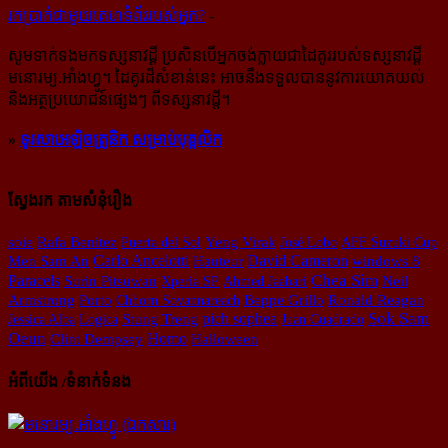
រក​​ប្រាក់​​ជា​​មួយ​​គេហទំព័រ​​របស់​​អ្នក?
-
សូម​ទាក់ទង​មក​ទស្សនាវដ្ដី ប្រសិន​បើ​អ្នក​ចង់​ក្លាយ​ជា​ដៃគូរ​របស់​ទស្សនាវដ្ដី​
មនោរម្យ.អាំងហ្វូ។ ដៃ​គូរ​ដ៏​សំខាន់​នេះ អាច​នឹង​ទទួល​បាន​នូវ​ការ​យោគយល់
និង​អត្ថ​ប្រយោជន៍​ផ្សេងៗ ពីទស្សនាវដ្ដី។
»
ទូរសាអេឡិចត្រូនិក សម្រាប់បុគ្គលិក
ស្វែងរក តាមសំនុំរឿង
soie
Rafa Benitez
Puerta del Sol
Yeng Virak
José Lobo
AFF Suzuki Cup
Carlo Ancelotti
David Cameron
Men Sam An
Hauteur
windows 8
Paracels
Chea Sim
Surin Pitsuwan
Xperia SP
Ahmed Jaabari
Neil
Armstrong
Porto
Chhorn Sovannareach
Beppe Grillo
Ronald Reagan
Sok Sam
Stung Treng
pich sophea
Jessica Alba
Logica
Juan Cuadrado
Oeun
Homo
Clint Dempsey
Halloween
អំពីយើង /ទំនាក់ទំនង