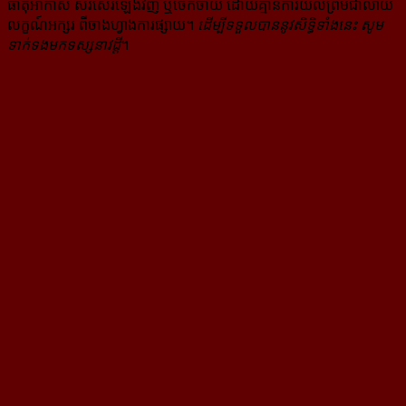
ធាតុអាកាស សរសេរ​ឡើង​វិញ ឬ​ចែក​ចាយ​ ដោយ​គ្មាន​ការ​យល់ព្រមជា​លាយ​
លក្ខណ៍​អក្សរ​ ពី​ចាងហ្វាង​ការ​ផ្សាយ​។
ដើម្បី​ទទួល​បាននូវសិទ្ធិ​ទាំងនេះ សូម​
ទាក់​ទង​មក​ទស្សនាវដ្ដី
។