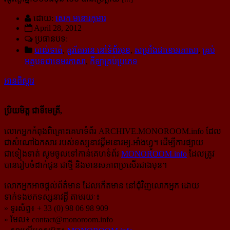
ដោយ:
សេក មនោរកុមារ
April 28, 2012
ប្រធានបទ:
បាល់ទាត់
,
គួរតែអាន នៅទំព័រមុខ
,
សម្រាំងជាខេមរភាសា
,
គ្រប់
អត្ថបទជាខេមរភាសា
,
កីឡាគ្រប់ប្រភេទ
អានពិស្ដារ
ប្រិយមិត្ត ជាទីមេត្រី,
លោកអ្នកកំពុងពិគ្រោះគេហទំព័រ ARCHIVE.MONOROOM.info ដែល
ជាសំណៅឯកសារ របស់ទស្សនាវដ្ដីមនោរម្យ.អាំងហ្វូ។ ដើម្បីការផ្សាយ
ជាទៀងទាត់ សូមចូលទៅកាន់​គេហទំព័រ
MONOROOM.info
ដែលត្រូវ
បានរៀបចំដាក់ជូន ជាថ្មី និងមានសភាពប្រសើរជាងមុន។
លោកអ្នកអាចផ្ដល់ព័ត៌មាន ដែលកើតមាន នៅជុំវិញលោកអ្នក ដោយ
ទាក់ទងមកទស្សនាវដ្ដី តាមរយៈ៖
» ទូរស័ព្ទ៖ + 33 (0) 98 06 98 909
» មែល៖
contact@monoroom.info