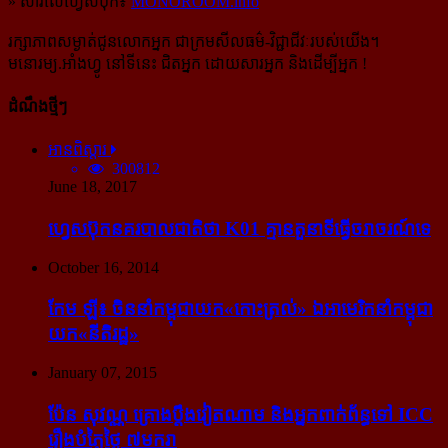
» សារលើហ្វេសប៊ុក៖
MONOROOM.info
រក្សាភាពសម្ងាត់ជូនលោកអ្នក ជាក្រមសីលធម៌-​វិជ្ជាជីវៈ​របស់យើង។
មនោរម្យ.អាំងហ្វូ នៅទីនេះ ជិតអ្នក ដោយសារអ្នក និងដើម្បីអ្នក !
ដំណឹងថ្មីៗ
អានពិស្ដារ
300812
June 18, 2017
ហ្វេសប៊ុក​នគរបាល​ជាតិ​ថា K01 គ្មាន​តួនាទី​ធ្វើ​ចរាចរណ៍​ទេ
October 16, 2014
កែម ឡី៖ ចិន​នាំ​កម្ពុជា​យក​«កោះ​ត្រល់» ឯ​អាមេរិក​នាំ​កម្ពុជា​
យក​«នីតិរដ្ឋ»
January 07, 2015
ប៉ែន សុវណ្ណ គ្រោង​ប្តឹង​វៀតណាម និង​អ្នក​ពាក់​ព័ន្ធ​ទៅ ICC
រឿង​បំភ្លៃ​ថ្ងៃ ៧​មករា