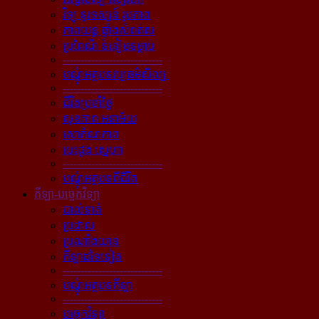
វិទ្យុ ទូរទស្សន៍ រូបភាព
ភាពយន្ដ ផ្ទាំងសំពត់ស
ប្រពៃណី ទំនៀមទម្លាប់
----------------------------
បណ្ដុំអត្ថបទវប្បធម៌សិល្បៈ
----------------------------
ជីវិតប្រចាំថ្ងៃ
សុខភាព អនាម័យ
សោភ័ណភាព
បេះដូង ស្នេហា
----------------------------
បណ្ដុំអត្ថបទពីជីវិត
កីឡា-បច្ចេកវិទ្យា
បាល់ទាត់
ប្រដាល់
ប្រណាំងយាន
កីឡាដទៃទៀត
----------------------------
បណ្ដុំអត្ថបទកីឡា
----------------------------
បច្ចេកវិទ្យា