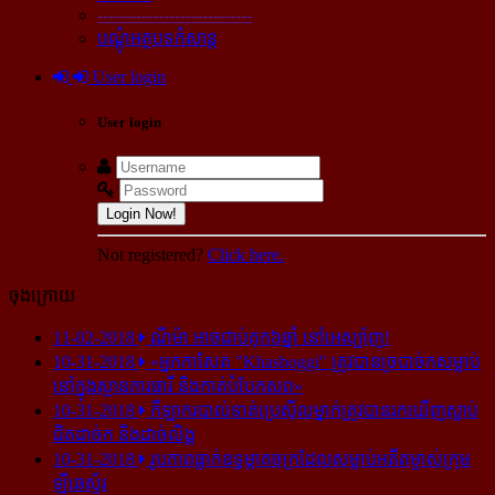
----------------------------
បណ្ដុំអត្ថបទកំសាន្ដ
User login
User login
Login Now!
Not registered?
Click here.
ចុងក្រោយ
11-02-2018
ណីម៉ា អាច​ជាប់​គុក​៦ឆ្នាំ នៅ​អេស្ប៉ាញ!
10-31-2018
«អ្នក​កាសែត "Khashoggi" ត្រូវ​បាន​ច្របាច់ក​សម្លាប់​
នៅ​ក្នុង​ស្ថាន​ភារធារី និង​កាត់​បំបែក​សព»
10-31-2018
កីឡាករ​បាល់ទាត់​ប្រេស៊ីល​ម្នាក់​ត្រូវ​បាន​រក​ឃើញ​ស្លាប់​
ជិត​ដាច់ក និង​ដាច់​លិង្គ
10-31-2018
រូបភាព​ធ្លាក់​ឧទ្ធម្ភាគចក្រ​ដែល​សម្លាប់​អតីត​ម្ចាស់​ក្រុម​
ឡីឆេស្ទ័រ