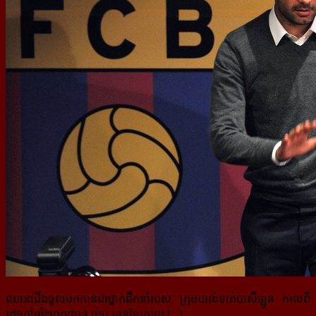
ឈានជើងចូលមកកាន់ជាថ្នាក់ដឹកនាំរបស់ ក្រុមបាល់ទាត់បាសឺឡូន កាលពី
រដូវក្ដៅឆ្នាំ២០០៨មុន ប៉េប បានប្រែក្លាយ [...]