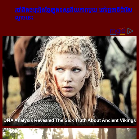
របាំ​និង​ចម្រៀង​ខ្មែរ​ក្នុង​ទស្សនីយភាព​មួយ នៅ​រដ្ឋធានី​ប៉ារីស​
ល្ងាច​នេះ