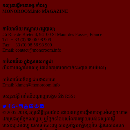
ទស្សនាវដ្ដីមនោរម្យ.អាំងហ្វូ
MONOROOM.info MAGAZINE
ការិយាល័យ កណ្ដាល (រដ្ឋបាល)
#6 Rue de Breteuil, 94100 St Maur des Fosses, France
Tél: + 33 (0) 98 06 98 909
Fax: + 33 (0) 98 56 98 909
Email:
contact@monoroom.info
ការិយាល័យ ក្នុង​ប្រទេស​កម្ពុជា
(បិទជាបណ្ដោះអាសន្ន តែលោកអ្នកអាចទាក់ទងបាន តាមមែល)
ការិយាល័យនិពន្ធ ជាខេមរភាសា
Email:
khmer@monoroom.info
ទស្សនាវដ្ដី​ នៅលើបណ្ដាញសង្គម និង RSS៖
© 2005-2018, រក្សាសិទ្ធិគ្រប់យ៉ាង ដោយទស្សនាវដ្ដី​មនោរម្យ.អាំងហ្វូ។ ហាម​
ដក​ស្រង់​នូវ​ផ្នែក​ណា​មួយ​ ឬ​ផ្នែក​ទាំង​អស់​នៃ​ការ​ផ្សាយ​របស់​ទស្សនាវដ្ដី​​
មនោរម្យ.អាំងហ្វូ យក​ទៅ​​បោះពុម្ព តាម​ប្រព័ន្ធ​អេឡិច​ត្រូនិច ផ្សាយ​តាម​រលក​