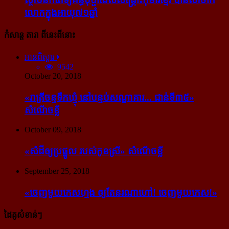
លោក​ក្នុង​អាយុ​៧១ឆ្នាំ
កំសាន្ដ តារា ពីនេះពីនោះ
អានពិស្ដារ
9542
October 20, 2018
«រាត្រីចន្ទទឹកឃ្មុំ នៅបន្ទប់សណ្ឋាគារ... ជាន់ទី៣៥»
សំណើចខ្លី
October 09, 2018
«សំដី​ឲ្យ​ប្រផ្នូល របស់​កូនស្រី» សំណើចខ្លី
September 25, 2018
«ចេញ​មួយ​កេស​ហ្មង ឲ្យ​តែ​នរណា​ហៅ! ចេញ​មួយ​កេស!»
ដៃគូសំខាន់ៗ