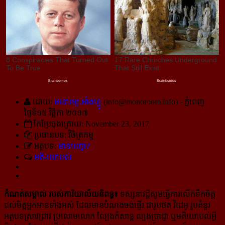
ដោយ:
មនោរម្យ.អាំងហ្វូ
(
info@monoroom.info
) - ភ្នំពេញ
ថ្ងៃទី១៥ វិច្ឆិកា ២០១៧
កែប្រែចុងក្រោយ: November 23, 2017
ប្រធានបទ: វិចិត្រកម្ម
អត្ថបទ:
មានបញ្ហា?
មតិ-យោបល់
កំណត់សម្គាល់ របស់ការិយាល័យនិពន្ធ៖
ទស្សនាវដ្ដីសូមធ្វើការលើកទឹកចិត្ត
ដល់មិត្តអ្នកអានទាំងអស់ ដែលមានបំណងចង់ផ្ញើរ ជា​រូបថត វីដេអូ រូបគំនូរ
អត្ថបទ​​ស្រាវជ្រាវ ប្រលោមលោក ល្បែង​កំសាន្ដ ល្បងប្រាជ្ញា ឬមតិយោបល់អ្វី