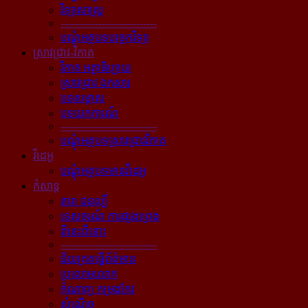
វិទ្យាសាស្ត្រ
----------------------------
បណ្ដុំអត្ថបទបច្ចេកវិទ្យា
ស្រាវជ្រាវ-វិភាគ
វិភាគ អត្ថាធិប្បាយ
ស្រាវជ្រាវ ឯកសារ
បទសម្ភាស
បទយកការណ៍
----------------------------
បណ្ដុំអត្ថបទស្រាវជ្រាវវិភាគ
វីដេអូ
បណ្ដុំអត្ថបទមានវីដេអូ
កំសាន្ដ
តារា ជនល្បី
ទេសចរណ៍ ការផ្សងព្រេង
ពីនេះពីនោះ
----------------------------
ជ័យគ្រតធ្វើព័ត៌មាន
ប្រលោមលោក
កំណាព្យ កម្រងកែវ
សំណើច