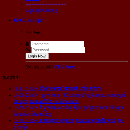
----------------------------
បណ្ដុំអត្ថបទកំសាន្ដ
User login
User login
Login Now!
Not registered?
Click here.
ចុងក្រោយ
11-02-2018
ណីម៉ា អាច​ជាប់​គុក​៦ឆ្នាំ នៅ​អេស្ប៉ាញ!
10-31-2018
«អ្នក​កាសែត "Khashoggi" ត្រូវ​បាន​ច្របាច់ក​សម្លាប់​
នៅ​ក្នុង​ស្ថាន​ភារធារី និង​កាត់​បំបែក​សព»
10-31-2018
កីឡាករ​បាល់ទាត់​ប្រេស៊ីល​ម្នាក់​ត្រូវ​បាន​រក​ឃើញ​ស្លាប់​
ជិត​ដាច់ក និង​ដាច់​លិង្គ
10-31-2018
រូបភាព​ធ្លាក់​ឧទ្ធម្ភាគចក្រ​ដែល​សម្លាប់​អតីត​ម្ចាស់​ក្រុម​
ឡីឆេស្ទ័រ