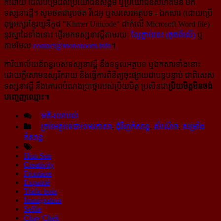
ក៏ដោយ ដែលបម្រើ​ដល់​ប្រយោជន៍​សង្គម ឬប្រយោជន៍សហគមន៍ មក
ទស្សនាវដ្ដី។ សូមថតជារូបថត វីដេអូ ឬសរសេរ​អត្ថបទ - ឯកសារ (ដោយ​ប្រើ
ពុម្ពអក្សរខ្មែរ​យូនីកូដ "Khmer Unicode" ដាក់លើ Microsoft Word file)
នូវស្នាដៃទាំងនោះ ផ្ញើរ​មកទស្សនាវដ្ដី​តាម​រយៈ
ខ្សែភ្ជាប់នេះ (ចុចពីលើ)
ឬ
តាមមែល
contact@monoroom.info
។
ការិយាល័យនិពន្ធរបស់ទស្សនាវដ្ដី នឹងទទួលអត្ថបទ ឬឯកសារទាំងនោះ
ដោយក្ដីសោមនស្សរីករាយ និង​ធ្វើការ​​ពិនិត្យ​ចុះ​ផ្សាយជាបន្តបន្ទាប់ ជាពិសេស​
ទស្សនាវដ្ដី នឹងគោរពបំណងប្រាថ្នារបស់ប្រិយមិត្ត ប្រសិន​ជា
​ប្រិយមិត្ត​​មិន​ចង់​​
បញ្ចេញ​ឈ្មោះ
៕
មតិ-យោបល់
គ្រប់អត្ថបទជាខេមរភាសា
,
ជុំវិញកំសាន្ដ
,
សំណើច
,
សម្រាំង
កំសាន្ដ
Hun Sen
Creativity
Frontiere
Expatrié
Trafic bois
Immigration
Selfie
Chav Chek