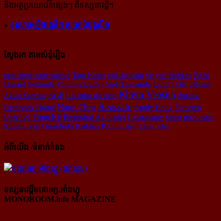
និង​អត្ថ​ប្រយោជន៍​ផ្សេងៗ ពីទស្សនាវដ្ដី។
»
ទូរសាអេឡិចត្រូនិក សម្រាប់បុគ្គលិក
ស្វែងរក តាមសំនុំរឿង
tom cruise katie holmes
Taro Kono
sud-africain
Sergueï Riabkov
Eden
Hazard
hollande
Philippe Buchy
Sud-Thailande
Cardiff City
tribunal
Khem Veasna
Alexis Sanchez
KGB
Les infos décalées
chinoise
Reussite
Nuon Chea
Facebook Phone
Sandy Hook
European
mousson
Prum Kit
Under-21
Bhumibol Aduljadej
Galatasaray
Sport
Pep Guardiola
Pchum Ben
Rambo
Kathina
Elton John
អំពីយើង /ទំនាក់ទំនង
ទស្សនាវដ្ដីមនោរម្យ.អាំងហ្វូ
MONOROOM.info MAGAZINE