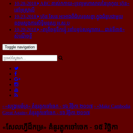
10-28-2018
ABC គាស់​កកាយ​«ទ្រព្យមហាសាល​នៃ​ត្រកូល ហ៊ុន»​
នៅ​អូស្ត្រាលី
10-23-2018
ហ៊ុន សែន អះអាង​ពី​ជំហរ​ខុស​គ្នា ក្នុង​ជំនួប​ជាមួយ​
ឧត្តម​ស្នងការ​សិទ្ធិ​មនុស្ស អ.ស.ប
10-20-2018
«រាត្រីចន្ទទឹកឃ្មុំ នៅបន្ទប់សណ្ឋាគារ... ជាន់ទី៣៥»
សំណើចខ្លី
Toggle navigation
‹
«សង្គ្រាម​ឆ័ត្រ» គំនូរ​ត្លុក​ចៅ​ចេក - ១៤ វិច្ឆិកា ២០១៧
›
«Make Cambodia
Great Again» គំនូរ​ត្លុក​ចៅ​ចេក - ១៦ វិច្ឆិកា ២០១៧
«សែលហ្វី​ដ៏​កម្រ» គំនូរ​ត្លុក​ចៅ​ចេក - ១៥ វិច្ឆិកា