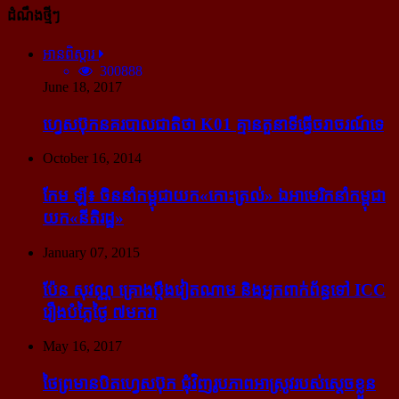
ដំណឹងថ្មីៗ
អានពិស្ដារ
300888
June 18, 2017
ហ្វេសប៊ុក​នគរបាល​ជាតិ​ថា K01 គ្មាន​តួនាទី​ធ្វើ​ចរាចរណ៍​ទេ
October 16, 2014
កែម ឡី៖ ចិន​នាំ​កម្ពុជា​យក​«កោះ​ត្រល់» ឯ​អាមេរិក​នាំ​កម្ពុជា​
យក​«នីតិរដ្ឋ»
January 07, 2015
ប៉ែន សុវណ្ណ គ្រោង​ប្តឹង​វៀតណាម និង​អ្នក​ពាក់​ព័ន្ធ​ទៅ ICC
រឿង​បំភ្លៃ​ថ្ងៃ ៧​មករា
May 16, 2017
ថៃ​ព្រមាន​បិត​ហ្វេសប៊ុក ជុំ​វិញ​រូបភាព​អាស្រូវ​របស់​ស្ដេច​ខ្លួន