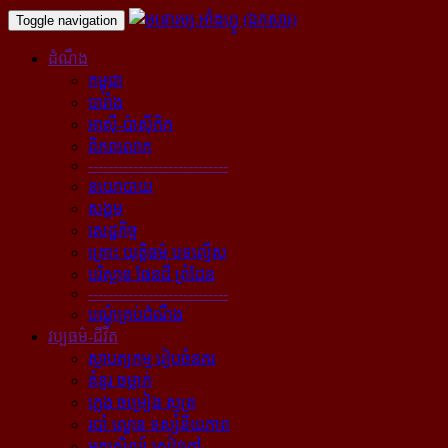
Toggle navigation
ដំណឹង
កម្ពុជា
បារាំង
អាស៊ី-ប៉ាស៊ីភិក
ពិភពលោក
----------------------------
នយោបាយ
សង្គម
សេដ្ឋកិច្ច
គ្រោះ យុត្តិធម៌ បទល្មើស
បរិស្ថាន ផែនដី ព្រំដែន
----------------------------
បណ្ដុំគ្រប់ដំណឹង
វប្បធម៌-ជីវិត
ស្ថាបត្យកម្ម រៀបចំនគរ
គំនូរ ចម្លាក់
ភ្លេង ចម្រៀង ស្មូត្រ
របាំ ល្ខោន ទស្សនីយភាព
អក្សសិល្ប៍ សៀវភៅ