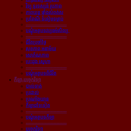
វិទ្យុ ទូរទស្សន៍ រូបភាព
ភាពយន្ដ ផ្ទាំងសំពត់ស
ប្រពៃណី ទំនៀមទម្លាប់
----------------------------
បណ្ដុំអត្ថបទវប្បធម៌សិល្បៈ
----------------------------
ជីវិតប្រចាំថ្ងៃ
សុខភាព អនាម័យ
សោភ័ណភាព
បេះដូង ស្នេហា
----------------------------
បណ្ដុំអត្ថបទពីជីវិត
កីឡា-បច្ចេកវិទ្យា
បាល់ទាត់
ប្រដាល់
ប្រណាំងយាន
កីឡាដទៃទៀត
----------------------------
បណ្ដុំអត្ថបទកីឡា
----------------------------
បច្ចេកវិទ្យា