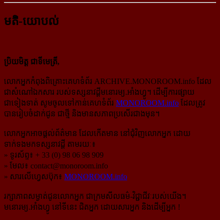
មតិ-យោបល់
ប្រិយមិត្ត ជាទីមេត្រី,
លោកអ្នកកំពុងពិគ្រោះគេហទំព័រ ARCHIVE.MONOROOM.info ដែល
ជាសំណៅឯកសារ របស់ទស្សនាវដ្ដីមនោរម្យ.អាំងហ្វូ។ ដើម្បីការផ្សាយ
ជាទៀងទាត់ សូមចូលទៅកាន់​គេហទំព័រ
MONOROOM.info
ដែលត្រូវ
បានរៀបចំដាក់ជូន ជាថ្មី និងមានសភាពប្រសើរជាងមុន។
លោកអ្នកអាចផ្ដល់ព័ត៌មាន ដែលកើតមាន នៅជុំវិញលោកអ្នក ដោយ
ទាក់ទងមកទស្សនាវដ្ដី តាមរយៈ៖
» ទូរស័ព្ទ៖ + 33 (0) 98 06 98 909
» មែល៖
contact@monoroom.info
» សារលើហ្វេសប៊ុក៖
MONOROOM.info
រក្សាភាពសម្ងាត់ជូនលោកអ្នក ជាក្រមសីលធម៌-​វិជ្ជាជីវៈ​របស់យើង។
មនោរម្យ.អាំងហ្វូ នៅទីនេះ ជិតអ្នក ដោយសារអ្នក និងដើម្បីអ្នក !