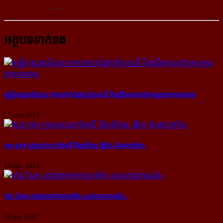
អត្ថបទទាក់ទង
មន្រ្តី​ក្រសួង​បរិស្ថាន ថា​ការ​កាប់​បំផ្លាញ​ព្រៃ​ឈើ មិន​ធ្វើ​ឲ្យ​មាន​បម្រែ​បម្រួល​អាកាស​ធាតុ
17 nov, 2014
សុខ ទូច៖ ត្រូវ​ឈប់​យក​ផែនទី និង​ព្រំដែន ធ្វើ​ជា​«ចំណាប់​ខ្មាំង»
15 aug, 2015
ហ៊ុន សែន បញ្ជាឲ្យ​ចាត់​ការ​ប្រឆាំង​«បន្ទប់​ស្ថានការណ៍»
28 jun, 2017