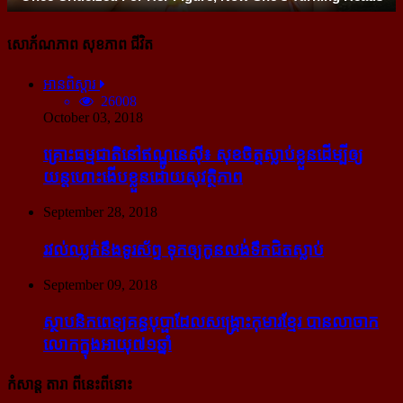
សោភ័ណភាព សុខភាព ជីវិត
អានពិស្ដារ
26008
October 03, 2018
គ្រោះធម្មជាតិនៅឥណ្ឌូនេស៊ី៖ សុខចិត្ត​ស្លាប់​ខ្លួន​ដើម្បី​ឲ្យ​
យន្ដហោះ​ងើប​ខ្លួន​ដោយ​សុវត្ថិភាព
September 28, 2018
រវល់​ឈ្លក់​នឹង​ទូរស័ព្ទ ទុក​ឲ្យ​កូន​លង់​ទឹក​ជិត​ស្លាប់
September 09, 2018
ស្ថាបនិក​ពេទ្យ​គន្ធបុប្ផា​ដែល​សង្គ្រោះ​កុមារ​ខ្មែរ​ បាន​លាចាក​
លោក​ក្នុង​អាយុ​៧១ឆ្នាំ
កំសាន្ដ តារា ពីនេះពីនោះ