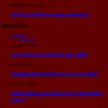
September 13, 2016
ហ៊ុន សែន ព្រមាន​កំទេច​«ពលរដ្ឋ»​ចូលរួម​បាតុកម្ម
ជុំវិញវប្បធម៌ សិល្បៈ
អានពិស្ដារ
20858
August 09, 2018
នេះ ជា​អាគារ​កប់​ពពក​ខ្ពស់​ជាង​គេ​បង្អស់ នៅ​អ៊ឺរ៉ុប
June 06, 2018
ចម្រៀង​ផ្លូវការ​នៃ​បាល់ទាត់​ពិភពលោក ២០១៨ នៅ​រ៉ូស្ស៊ី
April 21, 2018
របាំ​និង​ចម្រៀង​ខ្មែរ​ក្នុង​ទស្សនីយភាព​មួយ នៅ​រដ្ឋធានី​ប៉ារីស​
ល្ងាច​នេះ