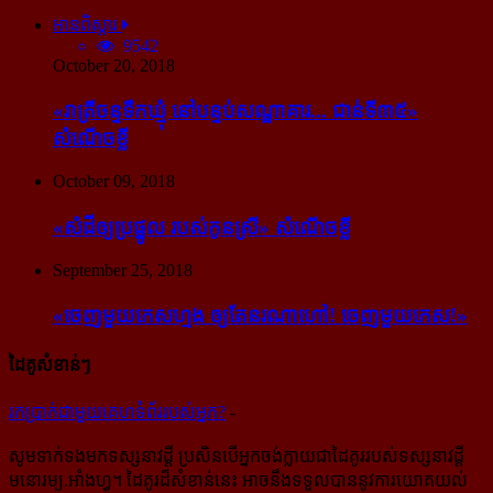
អានពិស្ដារ
9542
October 20, 2018
«រាត្រីចន្ទទឹកឃ្មុំ នៅបន្ទប់សណ្ឋាគារ... ជាន់ទី៣៥»
សំណើចខ្លី
October 09, 2018
«សំដី​ឲ្យ​ប្រផ្នូល របស់​កូនស្រី» សំណើចខ្លី
September 25, 2018
«ចេញ​មួយ​កេស​ហ្មង ឲ្យ​តែ​នរណា​ហៅ! ចេញ​មួយ​កេស!»
ដៃគូសំខាន់ៗ
រក​​ប្រាក់​​ជា​​មួយ​​គេហទំព័រ​​របស់​​អ្នក?
-
សូម​ទាក់ទង​មក​ទស្សនាវដ្ដី ប្រសិន​បើ​អ្នក​ចង់​ក្លាយ​ជា​ដៃគូរ​របស់​ទស្សនាវដ្ដី​
មនោរម្យ.អាំងហ្វូ។ ដៃ​គូរ​ដ៏​សំខាន់​នេះ អាច​នឹង​ទទួល​បាន​នូវ​ការ​យោគយល់