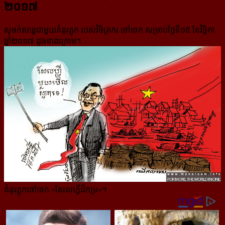
២០១៧
សូមកំសាន្ដជាមួយគំនូរត្លុក របស់វិចិត្រករ ចៅចេក សម្រាប់ថ្ងៃទី១៥ ខែវិច្ឆិកា
ឆ្នាំ២០១៧ ដូចខាងក្រោម។
គំនូរត្លុកចៅចេក «សែលហ្វីដ៏កម្រ»។