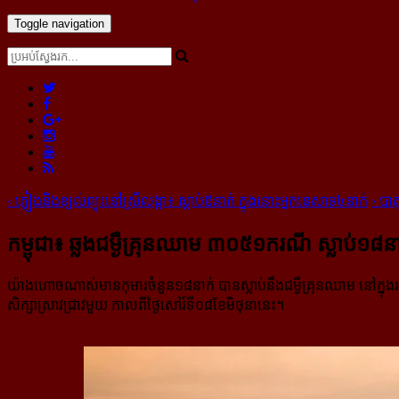
Toggle navigation
‹
ភ្លៀង​និង​ខ្យល់​ព្យុះ​នៅ​ស្រីលង្កា៖ ស្លាប់​៥​នាក់ ក្នុង​នោះ​អ្នក​នេសាទ​៤​នាក់
›
បាត
កម្ពុជា៖ ឆ្លង​ជម្ងឺ​គ្រុន​ឈាម ៣០៥១​ករណី ស្លាប់​១៨​នា
យ៉ាងហោចណាស់មានកុមារចំនួន១៨នាក់ បានស្លាប់នឹងជម្ងឺគ្រុនឈាម នៅក្នុង
សិក្សាស្រាវជ្រាវមួយ កាលពីថ្ងៃសៅរ៍ទី០៨ខែមិថុនានេះ។