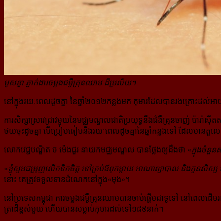
មូសខ្លា ភ្នាក់ងារចម្លងជម្ងឺគ្រុនឈាម ដ៏ប្រល័យ។
នៅក្នុងរយៈពេលដូចគ្នា នៃឆ្នាំ២០១២កន្លងមក កុមារដែលបានរងគ្រោះដល់អ
ការសិក្សាស្រាវជ្រាវមួយនៃមជ្ឈមណ្ឌលជាតិប្រយុទ្ធនឹងជំងឺ​គ្រុន​ចាញ់ ប៉ា
ថយចុះដូចគ្នា បើប្រៀបធៀបនឹងរយៈពេលដូចគ្នានៃឆ្នាំកន្លងទៅ ដែលមាន
លោកវេជ្ជបណ្ឌិត ច ម៉េងជួរ នាយកមជ្ឈមណ្ឌល បានថ្លែងឲ្យដឹងថា «
ក្នុងចំនួ
«
ខ្ញុំសូមជម្រុញលើកទឹកចិត្ត ទៅគ្រប់ឪពុកម្ដាយ អាណាព្យាបាល និងកូនសិស្ស អ
នោះ គេត្រូវទទួលទានដំណេកនៅក្នុង«មុង»។
នៅប្រទេសកម្ពុជា ការចម្លងជម្ងឺគ្រុនឈាមបានចាប់ផ្ដើមជាទូទៅ នៅពេលដើម
ត្រាដ៏ខ្ពស់មួយ ហើយបានសម្លាប់កុមារដល់ទៅ១៨៩នាក់។