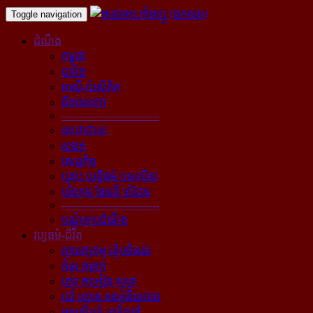
Toggle navigation
ដំណឹង
កម្ពុជា
បារាំង
អាស៊ី-ប៉ាស៊ីភិក
ពិភពលោក
----------------------------
នយោបាយ
សង្គម
សេដ្ឋកិច្ច
គ្រោះ យុត្តិធម៌ បទល្មើស
បរិស្ថាន ផែនដី ព្រំដែន
----------------------------
បណ្ដុំគ្រប់ដំណឹង
វប្បធម៌-ជីវិត
ស្ថាបត្យកម្ម រៀបចំនគរ
គំនូរ ចម្លាក់
ភ្លេង ចម្រៀង ស្មូត្រ
របាំ ល្ខោន ទស្សនីយភាព
អក្សសិល្ប៍ សៀវភៅ