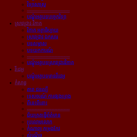
វិទ្យាសាស្ត្រ
----------------------------
បណ្ដុំអត្ថបទបច្ចេកវិទ្យា
ស្រាវជ្រាវ-វិភាគ
វិភាគ អត្ថាធិប្បាយ
ស្រាវជ្រាវ ឯកសារ
បទសម្ភាស
បទយកការណ៍
----------------------------
បណ្ដុំអត្ថបទស្រាវជ្រាវវិភាគ
វីដេអូ
បណ្ដុំអត្ថបទមានវីដេអូ
កំសាន្ដ
តារា ជនល្បី
ទេសចរណ៍ ការផ្សងព្រេង
ពីនេះពីនោះ
----------------------------
ជ័យគ្រតធ្វើព័ត៌មាន
ប្រលោមលោក
កំណាព្យ កម្រងកែវ
សំណើច