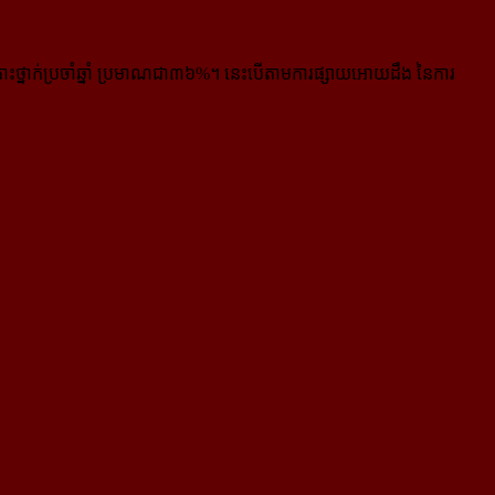
ះថ្នាក់ប្រចាំឆ្នាំ ប្រមាណជា៣៦%។ នេះបើតាមការផ្សាយអោយដឹង នៃការ​