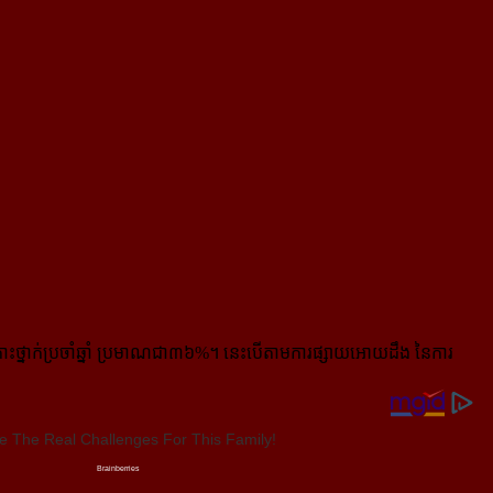
ះថ្នាក់ប្រចាំឆ្នាំ ប្រមាណជា៣៦%។ នេះបើតាមការផ្សាយអោយដឹង នៃការ​