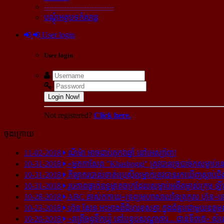
----------------------------
បណ្ដុំអត្ថបទកំសាន្ដ
User login
User login
Login Now!
Not registered?
Click here.
ចុងក្រោយ
11-02-2018
ណីម៉ា អាច​ជាប់​គុក​៦ឆ្នាំ នៅ​អេស្ប៉ាញ!
10-31-2018
«អ្នក​កាសែត "Khashoggi" ត្រូវ​បាន​ច្របាច់ក​សម្លាប់​នៅ​
10-31-2018
កីឡាករ​បាល់ទាត់​ប្រេស៊ីល​ម្នាក់​ត្រូវ​បាន​រក​ឃើញ​ស្លាប់​ជិ
10-31-2018
រូបភាព​ធ្លាក់​ឧទ្ធម្ភាគចក្រ​ដែល​សម្លាប់​អតីត​ម្ចាស់​ក្រុម​ ឡី
10-28-2018
ABC គាស់​កកាយ​«ទ្រព្យមហាសាល​នៃ​ត្រកូល ហ៊ុន»​នៅ​អ
10-23-2018
ហ៊ុន សែន អះអាង​ពី​ជំហរ​ខុស​គ្នា ក្នុង​ជំនួប​ជាមួយ​ឧត្តម
10-20-2018
«រាត្រីចន្ទទឹកឃ្មុំ នៅបន្ទប់សណ្ឋាគារ... ជាន់ទី៣៥» សំ