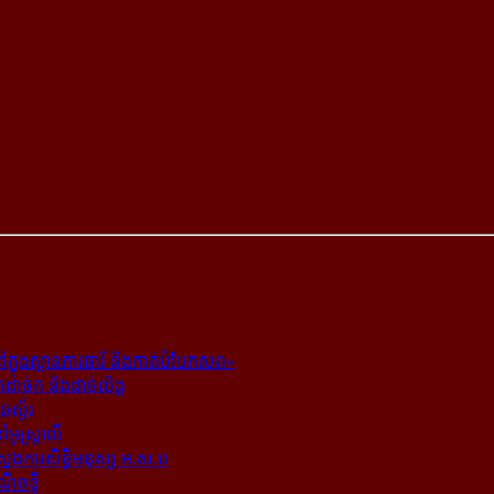
ក្នុង​ស្ថាន​ភារធារី និង​កាត់​បំបែក​សព»
ត​ដាច់ក និង​ដាច់​លិង្គ
ឆេស្ទ័រ
ូស្ត្រាលី
​ស្នងការ​សិទ្ធិ​មនុស្ស អ.ស.ប
ណើចខ្លី