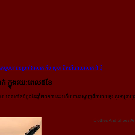
ុកម្ម​មហាជន​ប្រឆាំង​​លោក កឹម សុខា ដឹកនាំ​ដោយ​លោក ជុំ ម៉ី
ក់ ក្នុង​រយៈ​ពេល​៥​ខែ
រយៈពេល៥ខែដំបូងនៃឆ្នាំ២០១៣នេះ ហើយបានបង្ហាញពីការថយចុះ នូវអាត្រាគ្រោ