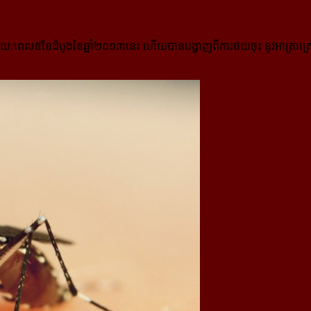
រយៈពេល៥ខែដំបូងនៃឆ្នាំ២០១៣នេះ ហើយបានបង្ហាញពីការថយចុះ នូវអាត្រាគ្រោ