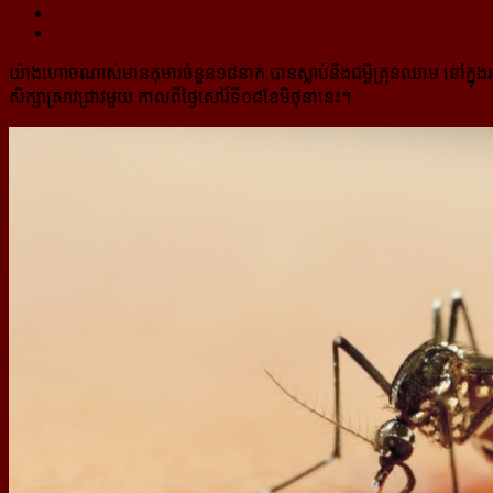
យ៉ាងហោចណាស់មានកុមារចំនួន១៨នាក់ បានស្លាប់នឹងជម្ងឺគ្រុនឈាម នៅក្នុង
សិក្សាស្រាវជ្រាវមួយ កាលពីថ្ងៃសៅរ៍ទី០៨ខែមិថុនានេះ។