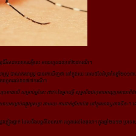
ាយុជីវិតដោយសារជម្ងឺនេះ មានរហូតដល់​ទៅ២៨ករណី។
រ៉ាស៊ីតសាស្ដ្រ បាណកសាស្ដ្រ បានរកឃើញថា នៅក្នុងរយៈពេល៥ខែដំបូងនៃឆ្នាំ២០
តួលេខរហូតដល់៦០៧៧ករណី។
នសរុបខាងលើ សម្រាប់ឆ្នាំនេះ ៧១%នៃអ្នក​ជម្ងឺ សុទ្ធសឹងជាកុមារអាយុប្រមាណពី៥ទ
ោយសម្លាប់ដង្កូវមូសខ្លា តាមរយៈការ​ដាក់ថ្នាំអាប៊េត នៅក្នុងអាងឬពាងទឹក
»។ ល
រដូវភ្លៀងធ្លាក់ ដែលនឹងបន្តពីខែឧសភា រហូតដល់ខែតុលា។ ក្នុងឆ្នាំ២០១២ ប