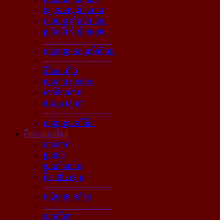
វិទ្យុ ទូរទស្សន៍ រូបភាព
ភាពយន្ដ ផ្ទាំងសំពត់ស
ប្រពៃណី ទំនៀមទម្លាប់
----------------------------
បណ្ដុំអត្ថបទវប្បធម៌សិល្បៈ
----------------------------
ជីវិតប្រចាំថ្ងៃ
សុខភាព អនាម័យ
សោភ័ណភាព
បេះដូង ស្នេហា
----------------------------
បណ្ដុំអត្ថបទពីជីវិត
កីឡា-បច្ចេកវិទ្យា
បាល់ទាត់
ប្រដាល់
ប្រណាំងយាន
កីឡាដទៃទៀត
----------------------------
បណ្ដុំអត្ថបទកីឡា
----------------------------
បច្ចេកវិទ្យា