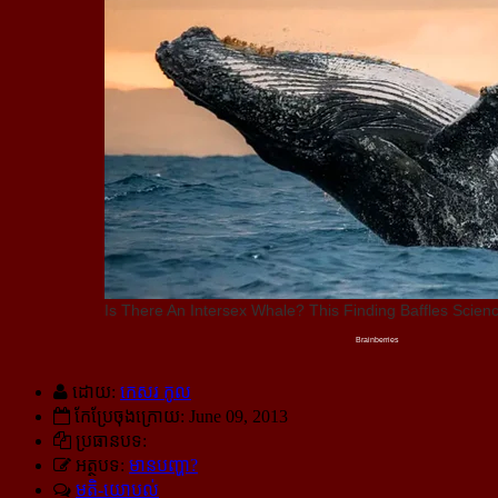
ដោយ:
កេសរ កូល
កែប្រែចុងក្រោយ: June 09, 2013
ប្រធានបទ:
អត្ថបទ:
មានបញ្ហា?
មតិ-យោបល់