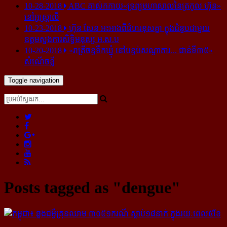
10-28-2018
ABC គាស់​កកាយ​«ទ្រព្យមហាសាល​នៃ​ត្រកូល ហ៊ុន»​
នៅ​អូស្ត្រាលី
10-23-2018
ហ៊ុន សែន អះអាង​ពី​ជំហរ​ខុស​គ្នា ក្នុង​ជំនួប​ជាមួយ​
ឧត្តម​ស្នងការ​សិទ្ធិ​មនុស្ស អ.ស.ប
10-20-2018
«រាត្រីចន្ទទឹកឃ្មុំ នៅបន្ទប់សណ្ឋាគារ... ជាន់ទី៣៥»
សំណើចខ្លី
Toggle navigation
Posts tagged as "dengue"