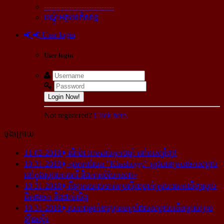
----------------------------
បណ្ដុំអត្ថបទកំសាន្ដ
User login
User login
Login Now!
Not registered?
Click here.
ចុងក្រោយ
11-02-2018
ណីម៉ា អាច​ជាប់​គុក​៦ឆ្នាំ នៅ​អេស្ប៉ាញ!
10-31-2018
«អ្នក​កាសែត "Khashoggi" ត្រូវ​បាន​ច្របាច់ក​សម្លាប់​
នៅ​ក្នុង​ស្ថាន​ភារធារី និង​កាត់​បំបែក​សព»
10-31-2018
កីឡាករ​បាល់ទាត់​ប្រេស៊ីល​ម្នាក់​ត្រូវ​បាន​រក​ឃើញ​ស្លាប់​
ជិត​ដាច់ក និង​ដាច់​លិង្គ
10-31-2018
រូបភាព​ធ្លាក់​ឧទ្ធម្ភាគចក្រ​ដែល​សម្លាប់​អតីត​ម្ចាស់​ក្រុម​
ឡីឆេស្ទ័រ