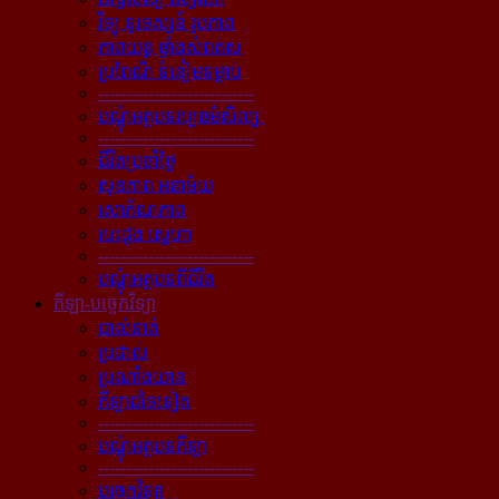
វិទ្យុ ទូរទស្សន៍ រូបភាព
ភាពយន្ដ ផ្ទាំងសំពត់ស
ប្រពៃណី ទំនៀមទម្លាប់
----------------------------
បណ្ដុំអត្ថបទវប្បធម៌សិល្បៈ
----------------------------
ជីវិតប្រចាំថ្ងៃ
សុខភាព អនាម័យ
សោភ័ណភាព
បេះដូង ស្នេហា
----------------------------
បណ្ដុំអត្ថបទពីជីវិត
កីឡា-បច្ចេកវិទ្យា
បាល់ទាត់
ប្រដាល់
ប្រណាំងយាន
កីឡាដទៃទៀត
----------------------------
បណ្ដុំអត្ថបទកីឡា
----------------------------
បច្ចេកវិទ្យា