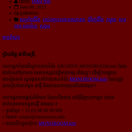
ដោយ:
កេសរ កូល
June 09, 2013
ប្រធានបទ:
សម្រាំងជីវិត
,
គ្រប់អត្ថបទជាខេមរភាសា
,
ជុំវិញជីវិត
,
កម្ពុជា
,
សុខ
ភាព អនាម័យ
,
សង្គម
អានពិស្ដារ
ប្រិយមិត្ត ជាទីមេត្រី,
លោកអ្នកកំពុងពិគ្រោះគេហទំព័រ ARCHIVE.MONOROOM.info ដែល
ជាសំណៅឯកសារ របស់ទស្សនាវដ្ដីមនោរម្យ.អាំងហ្វូ។ ដើម្បីការផ្សាយ
ជាទៀងទាត់ សូមចូលទៅកាន់​គេហទំព័រ
MONOROOM.info
ដែលត្រូវ
បានរៀបចំដាក់ជូន ជាថ្មី និងមានសភាពប្រសើរជាងមុន។
លោកអ្នកអាចផ្ដល់ព័ត៌មាន ដែលកើតមាន នៅជុំវិញលោកអ្នក ដោយ
ទាក់ទងមកទស្សនាវដ្ដី តាមរយៈ៖
» ទូរស័ព្ទ៖ + 33 (0) 98 06 98 909
» មែល៖
contact@monoroom.info
» សារលើហ្វេសប៊ុក៖
MONOROOM.info