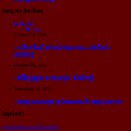
កំសាន្ដ តារា ពីនេះពីនោះ
អានពិស្ដារ
9542
October 20, 2018
«រាត្រីចន្ទទឹកឃ្មុំ នៅបន្ទប់សណ្ឋាគារ... ជាន់ទី៣៥»
សំណើចខ្លី
October 09, 2018
«សំដី​ឲ្យ​ប្រផ្នូល របស់​កូនស្រី» សំណើចខ្លី
September 25, 2018
«ចេញ​មួយ​កេស​ហ្មង ឲ្យ​តែ​នរណា​ហៅ! ចេញ​មួយ​កេស!»
ដៃគូសំខាន់ៗ
រក​​ប្រាក់​​ជា​​មួយ​​គេហទំព័រ​​របស់​​អ្នក?
-