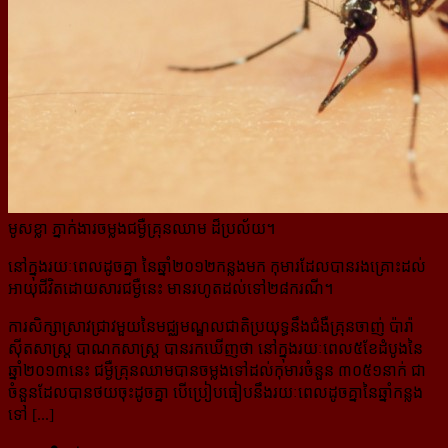
មូសខ្លា ភ្នាក់ងារចម្លងជម្ងឺគ្រុនឈាម ដ៏ប្រល័យ។
នៅក្នុងរយៈពេលដូចគ្នា នៃឆ្នាំ២០១២កន្លងមក កុមារដែលបានរងគ្រោះដល់
អាយុជីវិតដោយសារជម្ងឺនេះ មានរហូតដល់​ទៅ២៨ករណី។
ការសិក្សាស្រាវជ្រាវមួយនៃមជ្ឈមណ្ឌលជាតិប្រយុទ្ធនឹងជំងឺ​គ្រុន​ចាញ់ ប៉ារ៉ា
ស៊ីតសាស្ដ្រ បាណកសាស្ដ្រ បានរកឃើញថា នៅក្នុងរយៈពេល៥ខែដំបូងនៃ
ឆ្នាំ២០១៣នេះ ជម្ងឺគ្រុនឈាមបានចម្លងទៅដល់កុមារចំនួន ៣០៥១នាក់ ជា
ចំនួនដែល​បាន​ថយចុះដូចគ្នា បើប្រៀបធៀបនឹងរយៈពេលដូចគ្នានៃឆ្នាំកន្លង
ទៅ [...]