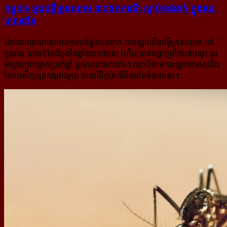
កម្ពុជា៖ ឆ្លង​ជម្ងឺ​គ្រុន​ឈាម ៣០៥១​ករណី ស្លាប់​១៨​នាក់ ក្នុង​រយៈ​
ពេល​៥​ខែ
យ៉ាងហោចណាស់មានកុមារចំនួន១៨នាក់ បានស្លាប់នឹងជម្ងឺគ្រុនឈាម នៅ
ក្នុងរយៈពេល៥ខែដំបូងនៃឆ្នាំ២០១៣នេះ ហើយបានបង្ហាញពីការថយចុះ នូវ
អាត្រាគ្រោះថ្នាក់ប្រចាំឆ្នាំ ប្រមាណជា៣៦%។ នេះបើតាមការផ្សាយអោយដឹង
នៃការ​សិក្សាស្រាវជ្រាវមួយ កាលពីថ្ងៃសៅរ៍ទី០៨ខែមិថុនានេះ។