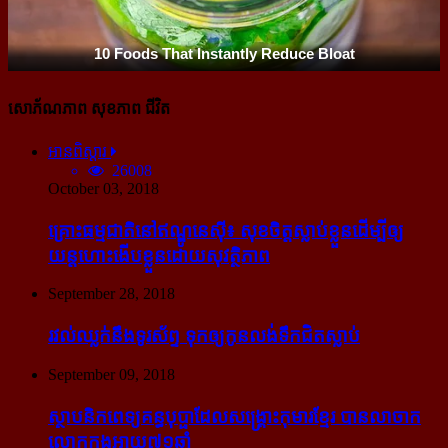
សោភ័ណភាព សុខភាព ជីវិត
អានពិស្ដារ
26008
October 03, 2018
គ្រោះធម្មជាតិនៅឥណ្ឌូនេស៊ី៖ សុខចិត្ត​ស្លាប់​ខ្លួន​ដើម្បី​ឲ្យ​
យន្ដហោះ​ងើប​ខ្លួន​ដោយ​សុវត្ថិភាព
September 28, 2018
រវល់​ឈ្លក់​នឹង​ទូរស័ព្ទ ទុក​ឲ្យ​កូន​លង់​ទឹក​ជិត​ស្លាប់
September 09, 2018
ស្ថាបនិក​ពេទ្យ​គន្ធបុប្ផា​ដែល​សង្គ្រោះ​កុមារ​ខ្មែរ​ បាន​លាចាក​
លោក​ក្នុង​អាយុ​៧១ឆ្នាំ