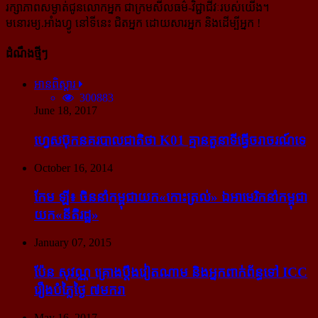
រក្សាភាពសម្ងាត់ជូនលោកអ្នក ជាក្រមសីលធម៌-​វិជ្ជាជីវៈ​របស់យើង។
មនោរម្យ.អាំងហ្វូ នៅទីនេះ ជិតអ្នក ដោយសារអ្នក និងដើម្បីអ្នក !
ដំណឹងថ្មីៗ
អានពិស្ដារ
300883
June 18, 2017
ហ្វេសប៊ុក​នគរបាល​ជាតិ​ថា K01 គ្មាន​តួនាទី​ធ្វើ​ចរាចរណ៍​ទេ
October 16, 2014
កែម ឡី៖ ចិន​នាំ​កម្ពុជា​យក​«កោះ​ត្រល់» ឯ​អាមេរិក​នាំ​កម្ពុជា​
យក​«នីតិរដ្ឋ»
January 07, 2015
ប៉ែន សុវណ្ណ គ្រោង​ប្តឹង​វៀតណាម និង​អ្នក​ពាក់​ព័ន្ធ​ទៅ ICC
រឿង​បំភ្លៃ​ថ្ងៃ ៧​មករា
May 16, 2017