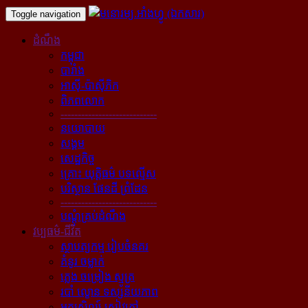
Toggle navigation
ដំណឹង
កម្ពុជា
បារាំង
អាស៊ី-ប៉ាស៊ីភិក
ពិភពលោក
----------------------------
នយោបាយ
សង្គម
សេដ្ឋកិច្ច
គ្រោះ យុត្តិធម៌ បទល្មើស
បរិស្ថាន ផែនដី ព្រំដែន
----------------------------
បណ្ដុំគ្រប់ដំណឹង
វប្បធម៌-ជីវិត
ស្ថាបត្យកម្ម រៀបចំនគរ
គំនូរ ចម្លាក់
ភ្លេង ចម្រៀង ស្មូត្រ
របាំ ល្ខោន ទស្សនីយភាព
អក្សសិល្ប៍ សៀវភៅ