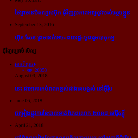
ថៃ​ព្រមាន​បិត​ហ្វេសប៊ុក ជុំ​វិញ​រូបភាព​អាស្រូវ​របស់​ស្ដេច​ខ្លួន
September 13, 2016
ហ៊ុន សែន ព្រមាន​កំទេច​«ពលរដ្ឋ»​ចូលរួម​បាតុកម្ម
ជុំវិញវប្បធម៌ សិល្បៈ
អានពិស្ដារ
20858
August 09, 2018
នេះ ជា​អាគារ​កប់​ពពក​ខ្ពស់​ជាង​គេ​បង្អស់ នៅ​អ៊ឺរ៉ុប
June 06, 2018
ចម្រៀង​ផ្លូវការ​នៃ​បាល់ទាត់​ពិភពលោក ២០១៨ នៅ​រ៉ូស្ស៊ី
April 21, 2018