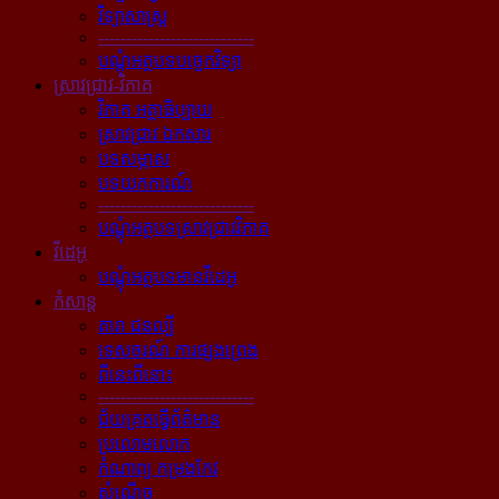
វិទ្យាសាស្ត្រ
----------------------------
បណ្ដុំអត្ថបទបច្ចេកវិទ្យា
ស្រាវជ្រាវ-វិភាគ
វិភាគ អត្ថាធិប្បាយ
ស្រាវជ្រាវ ឯកសារ
បទសម្ភាស
បទយកការណ៍
----------------------------
បណ្ដុំអត្ថបទស្រាវជ្រាវវិភាគ
វីដេអូ
បណ្ដុំអត្ថបទមានវីដេអូ
កំសាន្ដ
តារា ជនល្បី
ទេសចរណ៍ ការផ្សងព្រេង
ពីនេះពីនោះ
----------------------------
ជ័យគ្រតធ្វើព័ត៌មាន
ប្រលោមលោក
កំណាព្យ កម្រងកែវ
សំណើច