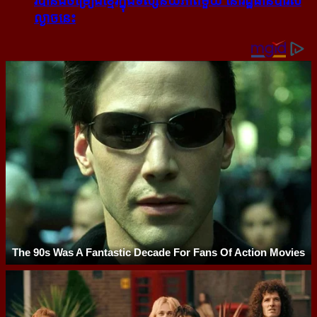
របាំ​និង​ចម្រៀង​ខ្មែរ​ក្នុង​ទស្សនីយភាព​មួយ នៅ​រដ្ឋធានី​ប៉ារីស​
ល្ងាច​នេះ