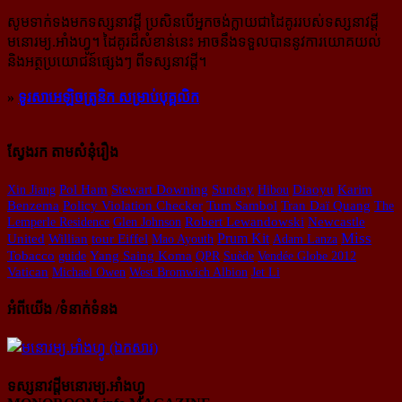
សូម​ទាក់ទង​មក​ទស្សនាវដ្ដី ប្រសិន​បើ​អ្នក​ចង់​ក្លាយ​ជា​ដៃគូរ​របស់​ទស្សនាវដ្ដី​
មនោរម្យ.អាំងហ្វូ។ ដៃ​គូរ​ដ៏​សំខាន់​នេះ អាច​នឹង​ទទួល​បាន​នូវ​ការ​យោគយល់
និង​អត្ថ​ប្រយោជន៍​ផ្សេងៗ ពីទស្សនាវដ្ដី។
»
ទូរសាអេឡិចត្រូនិក សម្រាប់បុគ្គលិក
ស្វែងរក តាមសំនុំរឿង
Pol Ham
Karim
Xin Jiang
Stewart Downing
Sunday
Hibou
Diaoyu
Benzema
Policy Violation Checker
Tum Sambol
Tran Daï Quang
The
Lemperle Residence
Glen Johnson
Robert Lewandowski
Newcastle
Miss
Prum Kit
United
Willian
tour Eiffel
Mao Ayouth
Adam Lanza
Tobacco
guide
Yang Saing Koma
QPR
Suède
Vendée Globe 2012
Vatican
Michael Owen
West Bromwich Albion
Jet Li
អំពីយើង /ទំនាក់ទំនង
ទស្សនាវដ្ដីមនោរម្យ.អាំងហ្វូ