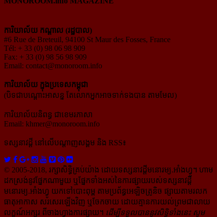
MONOROOM.info MAGAZINE
ការិយាល័យ កណ្ដាល (រដ្ឋបាល)
#6 Rue de Breteuil, 94100 St Maur des Fosses, France
Tél: + 33 (0) 98 06 98 909
Fax: + 33 (0) 98 56 98 909
Email:
contact@monoroom.info
ការិយាល័យ ក្នុង​ប្រទេស​កម្ពុជា
(បិទជាបណ្ដោះអាសន្ន តែលោកអ្នកអាចទាក់ទងបាន តាមមែល)
ការិយាល័យនិពន្ធ ជាខេមរភាសា
Email:
khmer@monoroom.info
ទស្សនាវដ្ដី​ នៅលើបណ្ដាញសង្គម និង RSS៖
© 2005-2018, រក្សាសិទ្ធិគ្រប់យ៉ាង ដោយទស្សនាវដ្ដី​មនោរម្យ.អាំងហ្វូ។ ហាម​
ដក​ស្រង់​នូវ​ផ្នែក​ណា​មួយ​ ឬ​ផ្នែក​ទាំង​អស់​នៃ​ការ​ផ្សាយ​របស់​ទស្សនាវដ្ដី​​
មនោរម្យ.អាំងហ្វូ យក​ទៅ​​បោះពុម្ព តាម​ប្រព័ន្ធ​អេឡិច​ត្រូនិច ផ្សាយ​តាម​រលក​
ធាតុអាកាស សរសេរ​ឡើង​វិញ ឬ​ចែក​ចាយ​ ដោយ​គ្មាន​ការ​យល់ព្រមជា​លាយ​
លក្ខណ៍​អក្សរ​ ពី​ចាងហ្វាង​ការ​ផ្សាយ​។
ដើម្បី​ទទួល​បាននូវសិទ្ធិ​ទាំងនេះ សូម​