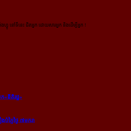
ងហ្វូ នៅទីនេះ ជិតអ្នក ដោយសារអ្នក និងដើម្បីអ្នក !
ក​«នីតិរដ្ឋ»
​បំភ្លៃ​ថ្ងៃ ៧​មករា