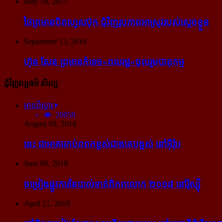
May 16, 2017
ថៃ​ព្រមាន​បិត​ហ្វេសប៊ុក ជុំ​វិញ​រូបភាព​អាស្រូវ​របស់​ស្ដេច​ខ្លួន
September 13, 2016
ហ៊ុន សែន ព្រមាន​កំទេច​«ពលរដ្ឋ»​ចូលរួម​បាតុកម្ម
ជុំវិញវប្បធម៌ សិល្បៈ
អានពិស្ដារ
20858
August 09, 2018
នេះ ជា​អាគារ​កប់​ពពក​ខ្ពស់​ជាង​គេ​បង្អស់ នៅ​អ៊ឺរ៉ុប
June 06, 2018
ចម្រៀង​ផ្លូវការ​នៃ​បាល់ទាត់​ពិភពលោក ២០១៨ នៅ​រ៉ូស្ស៊ី
April 21, 2018