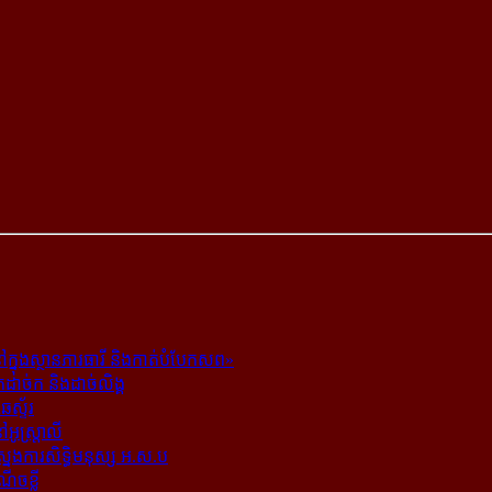
ក្នុង​ស្ថាន​ភារធារី និង​កាត់​បំបែក​សព»
ត​ដាច់ក និង​ដាច់​លិង្គ
ឆេស្ទ័រ
ូស្ត្រាលី
​ស្នងការ​សិទ្ធិ​មនុស្ស អ.ស.ប
ណើចខ្លី