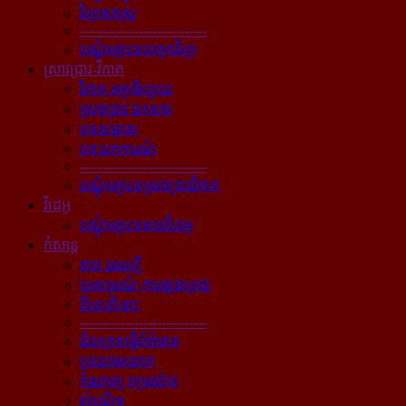
វិទ្យាសាស្ត្រ
----------------------------
បណ្ដុំអត្ថបទបច្ចេកវិទ្យា
ស្រាវជ្រាវ-វិភាគ
វិភាគ អត្ថាធិប្បាយ
ស្រាវជ្រាវ ឯកសារ
បទសម្ភាស
បទយកការណ៍
----------------------------
បណ្ដុំអត្ថបទស្រាវជ្រាវវិភាគ
វីដេអូ
បណ្ដុំអត្ថបទមានវីដេអូ
កំសាន្ដ
តារា ជនល្បី
ទេសចរណ៍ ការផ្សងព្រេង
ពីនេះពីនោះ
----------------------------
ជ័យគ្រតធ្វើព័ត៌មាន
ប្រលោមលោក
កំណាព្យ កម្រងកែវ
សំណើច