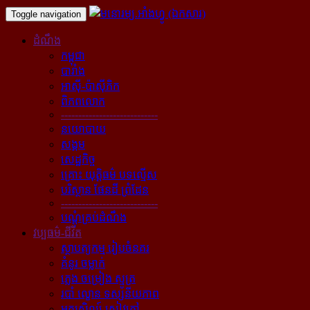
Toggle navigation
ដំណឹង
កម្ពុជា
បារាំង
អាស៊ី-ប៉ាស៊ីភិក
ពិភពលោក
----------------------------
នយោបាយ
សង្គម
សេដ្ឋកិច្ច
គ្រោះ យុត្តិធម៌ បទល្មើស
បរិស្ថាន ផែនដី ព្រំដែន
----------------------------
បណ្ដុំគ្រប់ដំណឹង
វប្បធម៌-ជីវិត
ស្ថាបត្យកម្ម រៀបចំនគរ
គំនូរ ចម្លាក់
ភ្លេង ចម្រៀង ស្មូត្រ
របាំ ល្ខោន ទស្សនីយភាព
អក្សសិល្ប៍ សៀវភៅ