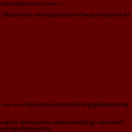
លមានសមត្ថភាពទទួលបាន ពាន«Oscars»។
តែវីដេអូខាងលើនេះ នៅតែបង្ហាញពីបច្ចេកទេស ដ៏អស្ចារ្យ នៃការ​រៀបចំ​ថត និង
ar Wars» កំពុងទទួលបាន នូវភាពជោគជ័យ នៅ​ក្នុង​ប្រវត្តិសាស្ត្រភាពយន្ដ
ាចផ្ដល់ជូន នូវការប៉ាន់ប្រមាណ នៃចំណូល​ជា​សរុប​ប៉ុណ្ណោះ ដោយសាររាល់
ប់ថ្ងៃ​សៅរ៍​ដំបូង​មួយ​គត់។
»