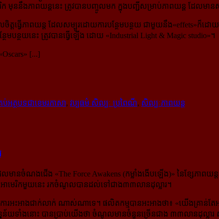
ិក មុន​នឹង​ភាពយន្ដ​នេះ ត្រូវបានបញ្ចូលមក ក្នុងបញ្ជីសម្រាប់ភាពយន្ដ ដែ
ចិត្តធ្វើភាពយន្ដ ដែល​សម្បូរ​ដោយ​ការបន្ថែមបន្ថយ ជាមួយនឹង«effets»ក៏ដោយ 
ថែម​បន្ថយ​នេះ ត្រូវបានធ្វើឡើង ដោយ «Industrial Light & Magic studio»។
Oscars» [...]
្រប់អត្ថបទជាខេមរភាសា
,
វប្បធម៌ សិល្បៈ ប្រពៃណី
,
សិល្បៈភាពយន្ដ
រ
ដែលមានចំណងជើង «The Force Awakens (កម្លាំងងើបឡើង)» នៃខ្សែភាពយន្ដ «St
យន្ដ​អាមេរិក​មួយ​នេះ រកចំណូលបានដល់ទៅជាង៣៣លានដុល្លារ។
មានការអះអាងជាក់លាក់ ណាស់​ណា​ទេ។ ផលិតកម្មបានអះអាងថា៖ «
យើងគ្រាន់តែអ
្នន័យទាំងនោះ បានប្រាប់យើងថា ចំណូលមានចំនួនច្រើនជាង ៣៣លានដុល្លារ សម្រា