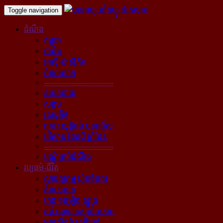
Toggle navigation
ដំណឹង
កម្ពុជា
បារាំង
អាស៊ី-ប៉ាស៊ីភិក
ពិភពលោក
----------------------------
នយោបាយ
សង្គម
សេដ្ឋកិច្ច
គ្រោះ យុត្តិធម៌ បទល្មើស
បរិស្ថាន ផែនដី ព្រំដែន
----------------------------
បណ្ដុំគ្រប់ដំណឹង
វប្បធម៌-ជីវិត
ស្ថាបត្យកម្ម រៀបចំនគរ
គំនូរ ចម្លាក់
ភ្លេង ចម្រៀង ស្មូត្រ
របាំ ល្ខោន ទស្សនីយភាព
អក្សសិល្ប៍ សៀវភៅ