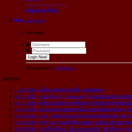
----------------------------
បណ្ដុំអត្ថបទកំសាន្ដ
User login
User login
Login Now!
Not registered?
Click here.
ចុងក្រោយ
11-02-2018
ណីម៉ា អាច​ជាប់​គុក​៦ឆ្នាំ នៅ​អេស្ប៉ាញ!
10-31-2018
«អ្នក​កាសែត "Khashoggi" ត្រូវ​បាន​ច្របាច់ក​សម្លាប់​នៅ​
10-31-2018
កីឡាករ​បាល់ទាត់​ប្រេស៊ីល​ម្នាក់​ត្រូវ​បាន​រក​ឃើញ​ស្លាប់​ជិ
10-31-2018
រូបភាព​ធ្លាក់​ឧទ្ធម្ភាគចក្រ​ដែល​សម្លាប់​អតីត​ម្ចាស់​ក្រុម​ ឡី
10-28-2018
ABC គាស់​កកាយ​«ទ្រព្យមហាសាល​នៃ​ត្រកូល ហ៊ុន»​នៅ​អ
10-23-2018
ហ៊ុន សែន អះអាង​ពី​ជំហរ​ខុស​គ្នា ក្នុង​ជំនួប​ជាមួយ​ឧត្តម
10-20-2018
«រាត្រីចន្ទទឹកឃ្មុំ នៅបន្ទប់សណ្ឋាគារ... ជាន់ទី៣៥» សំ