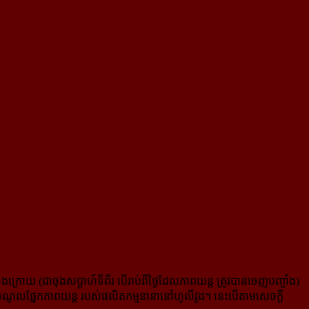
យ (ជាចុងសប្ដាហ៍ទីពីរ បើរាប់​ពីថ្ងៃ​ដែល​ភាពយន្ដ ត្រូវបានចេញបញ្ចាំង)
ណូល​ផ្នែក​​ភាពយន្ដ របស់ផលិតកម្មនានានៅហូលីវូដ។ នេះបើតាមសេចក្ដី