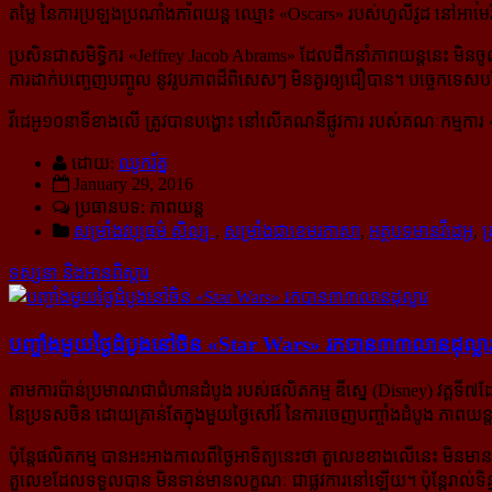
តម្លៃ នៃការប្រឡងប្រណាំងភាពយន្ដ ឈ្មោះ «Oscars» របស់ហូលីវូដ នៅអាមេរ
ប្រសិនជាសមិទ្ធិករ «Jeffrey Jacob Abrams» ដែលដឹកនាំភាពយន្ដនេះ មិនចូល
ការដាក់បញ្ចេញបញ្ចូល នូវរូបភាពដ៏ពិសេសៗ មិនគួរឲ្យជឿបាន។ បច្ចេកទេស​បន្
វីដេអូ១០នាទីខាងលើ ត្រូវបានបង្ហោះ នៅលើគណនីផ្លូវការ របស់គណៈកម្មការ «
ដោយ:
ឈូករ័ត្ន
January 29, 2016
ប្រធានបទ: ភាពយន្ដ
សម្រាំងវប្ប​ធម៌​ សិល្បៈ
,
សម្រាំងជាខេមរភាសា
,
អត្ថបទមានវីដេអូ
,
គ
ទស្សនា និងអានពិស្ដារ
បញ្ចាំង​មួយ​ថ្ងៃ​ដំបូង​នៅ​ចិន «Star Wars» រក​បាន​៣៣លាន​ដុល្លា
តាមការប៉ាន់ប្រមាណជាជំហានដំបូង របស់ផលិតកម្ម ឌីស្នេ (Disney) វគ្គទី៧
នៃប្រទសចិន ដោយគ្រាន់តែក្នុងមួយថ្ងៃសៅរ៍ នៃការចេញបញ្ចាំងដំបូង ភាព
ប៉ុន្តែផលិតកម្ម បានអះអាងកាលពីថ្ងៃអាទិត្យនេះថា តួលេខខាងលើនេះ មិន
តួលេខដែលទទួលបាន មិនទាន់មានលក្ខណៈ ជាផ្លូវការនៅឡើយ។ ប៉ុន្តែ​រាល់​ទិន