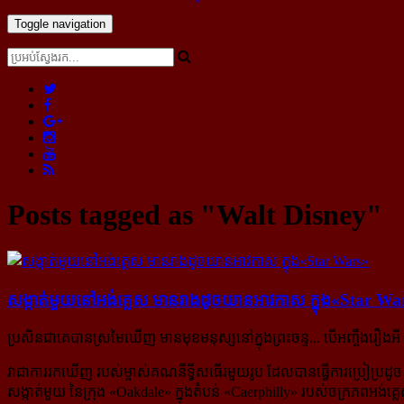
Toggle navigation
Posts tagged as "Walt Disney"
សង្កាត់​មួយ​នៅ​អង់គ្លេស មាន​រាង​ដូច​យាន​អាវកាស ក្នុង​«Star W
ប្រសិនជាគេបានស្រមៃឃើញ មានមុខមនុស្សនៅក្នុងព្រះចន្ទ... បើអញ្ចឹងរឿ
វាជាការរកឃើញ របស់ម្ចាស់គណនីទ្វីសធើរមួយរូប ដែលបានធ្វើការប្រៀប្រដូច
សង្កាត់មួយ នៃក្រុង «Oakdale» ក្នុងតំបន់ «Caerphilly» របស់ចក្រភពអង់គ