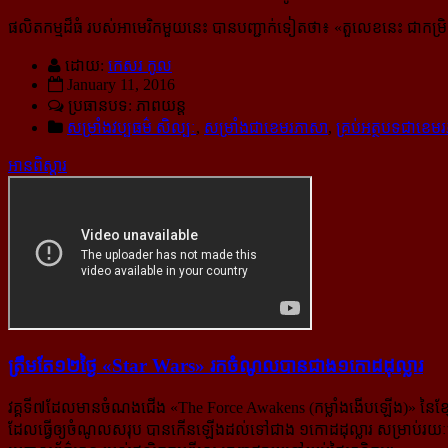
ផលិតកម្មដ៏ធំ របស់អាមេរិកមួយនេះ បានបញ្ជាក់ទៀតថា៖ «
តួលេខនេះ ជាកម្រ
ដោយ:
កេសរ កូល
January 11, 2016
ប្រធានបទ: ភាពយន្ដ
សម្រាំងវប្ប​ធម៌​ សិល្បៈ
,
សម្រាំងជាខេមរភាសា
,
គ្រប់អត្ថបទជាខេម
អានពិស្ដារ
ត្រឹម​តែ១២ថ្ងៃ «Star Wars» រក​ចំណូល​បាន​ជាង​១កោដ​ដុល្លារ
វគ្គទី៧ដែលមានចំណងជើង «The Force Awakens (កម្លាំងងើបឡើង)» នៃខ្សែភាព
ដែលធ្វើឲ្យចំណូលសរុប បានកើនឡើងដល់ទៅជាង ១កោដដុល្លារ សម្រាប់​​រយៈពេល