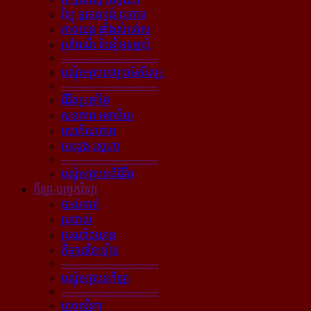
វិទ្យុ ទូរទស្សន៍ រូបភាព
ភាពយន្ដ ផ្ទាំងសំពត់ស
ប្រពៃណី ទំនៀមទម្លាប់
----------------------------
បណ្ដុំអត្ថបទវប្បធម៌សិល្បៈ
----------------------------
ជីវិតប្រចាំថ្ងៃ
សុខភាព អនាម័យ
សោភ័ណភាព
បេះដូង ស្នេហា
----------------------------
បណ្ដុំអត្ថបទពីជីវិត
កីឡា-បច្ចេកវិទ្យា
បាល់ទាត់
ប្រដាល់
ប្រណាំងយាន
កីឡាដទៃទៀត
----------------------------
បណ្ដុំអត្ថបទកីឡា
----------------------------
បច្ចេកវិទ្យា