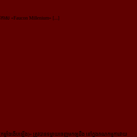
អវកាស «Faucon Millenium» [...]
ម្លាំងងើបឡើង)» ត្រូវបានទម្លាយចេញមកឲ្យដឹង នៅក្នុង​គណកម្មការ​វាយ