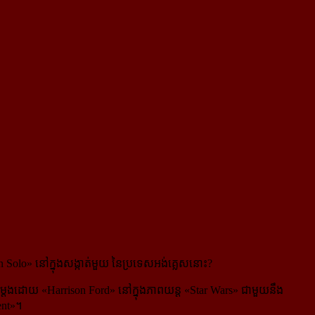
lo» នៅក្នុងសង្កាត់មួយ នៃប្រទេស​អង់គ្លេស​នោះ?
ម្ដែងដោយ «Harrison Ford» នៅក្នុងភាពយន្ដ «Star Wars» ជាមួយនឹង
ent»។