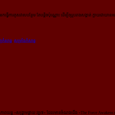
ារគូសវាសបន្ថែម តែ​បន្តិច​ប៉ុណ្ណោះ ដើម្បីឲ្យរូបរាងសង្កាត់ ក្លាយជាយាន
ិញកំសាន្ដ
,
សម្រាំងកំសាន្ដ
ងភាពយន្ដ «សង្គ្រាមផ្កាយ វគ្គ៧» ដែលមានចំណងជើង «The Force Awakens (ក