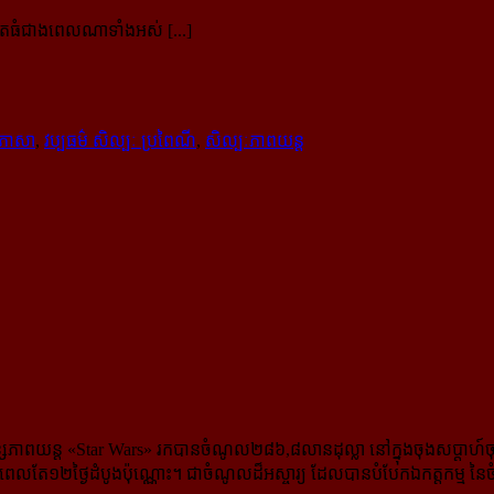
ិតធំជាងពេលណាទាំងអស់ [...]
រភាសា
,
វប្បធម៌ សិល្បៈ ប្រពៃណី
,
សិល្បៈភាពយន្ដ
យន្ដ «Star Wars» រក​បានចំណូល២៨៦,៨លានដុល្លា នៅក្នុងចុងសប្ដាហ៍ចុងក្រោ
តែ១២ថ្ងៃដំបូងប៉ុណ្ណោះ។ ជាចំណូលដ៏អស្ចារ្យ ដែលបានបំបែកឯកត្តកម្ម នៃចំ