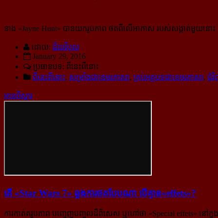
នាង «Jayne Hunt» បានយករូបភាព ថតពីលើអាកាស របស់សង្កាត់មួយនោះ មកធ្វើក
ដោយ:
ជ័យវិបុល
January 29, 2016
ប្រធានបទ: ពីនេះពីនោះ
ពីនេះពីនោះ
,
សម្រាំងជាខេមរភាសា
,
គ្រប់អត្ថបទជាខេមរភាសា
,
ជុំវ
អានពិស្ដារ
តើ «Star Wars 7» ឆ្លង​ការ​ថត​បែប​ណា បើ​គ្មាន​«effets»?
ការកាត់តរូបភាព បញ្ចេញបញ្ចូលដ៏ពិសេស ឬហៅថា «Special effets» នៅក្នុ