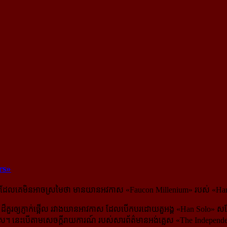
ars»
ងអី ដែលគេមិនអាចស្រមៃថា មានយានអវកាស «Faucon Millenium» របស់ «Han So
 ដ៏គួរឲ្យភ្ញាក់ផ្អើល រវាង​យាន​អាវកាស ដែលបើកបរដោយតួអង្គ «Han Solo» ស
្លេស។ នេះ​បើ​តាមសេចក្ដីរាយការណ៍ របស់សារព័ត៌មានអង់គ្លេស «The Independ