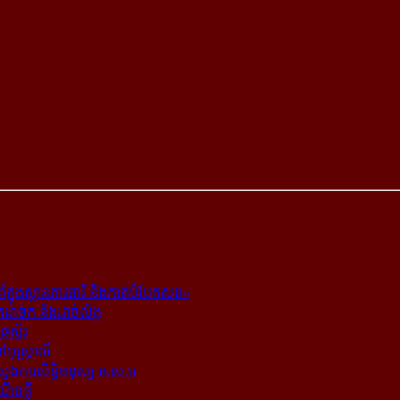
ក្នុង​ស្ថាន​ភារធារី និង​កាត់​បំបែក​សព»
ត​ដាច់ក និង​ដាច់​លិង្គ
ឆេស្ទ័រ
ូស្ត្រាលី
​ស្នងការ​សិទ្ធិ​មនុស្ស អ.ស.ប
ណើចខ្លី