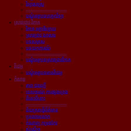
វិទ្យាសាស្ត្រ
----------------------------
បណ្ដុំអត្ថបទបច្ចេកវិទ្យា
ស្រាវជ្រាវ-វិភាគ
វិភាគ អត្ថាធិប្បាយ
ស្រាវជ្រាវ ឯកសារ
បទសម្ភាស
បទយកការណ៍
----------------------------
បណ្ដុំអត្ថបទស្រាវជ្រាវវិភាគ
វីដេអូ
បណ្ដុំអត្ថបទមានវីដេអូ
កំសាន្ដ
តារា ជនល្បី
ទេសចរណ៍ ការផ្សងព្រេង
ពីនេះពីនោះ
----------------------------
ជ័យគ្រតធ្វើព័ត៌មាន
ប្រលោមលោក
កំណាព្យ កម្រងកែវ
សំណើច