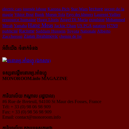
lecture
electric cars
journée labour
Karona Pich
Star Wars
secret de la
Laurent Vallier
magie
Viktor Bout
Bank
Moeun Tola
Pays des khmers
ressource humaine
Hugo Lloris
Angel Di Maria
expulsion
Mohammed
Hang Meas
Merah
Yamaha
Jackie Chan
US PGA
natation
H7N9
Racisme
publicité
Saddam Hussein
Toyota
Nationale
Alberto
Zlatan Ibrahimovic
Zaccheroni
chemin de fer
អំពីយើង /ទំនាក់ទំនង
ទស្សនាវដ្ដីមនោរម្យ.អាំងហ្វូ
MONOROOM.info MAGAZINE
ការិយាល័យ កណ្ដាល (រដ្ឋបាល)
#6 Rue de Breteuil, 94100 St Maur des Fosses, France
Tél: + 33 (0) 98 06 98 909
Fax: + 33 (0) 98 56 98 909
Email:
contact@monoroom.info
ការិយាល័យ ក្នុង​ប្រទេស​កម្ពុជា