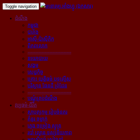
Toggle navigation
ដំណឹង
កម្ពុជា
បារាំង
អាស៊ី-ប៉ាស៊ីភិក
ពិភពលោក
----------------------------
នយោបាយ
សង្គម
សេដ្ឋកិច្ច
គ្រោះ យុត្តិធម៌ បទល្មើស
បរិស្ថាន ផែនដី ព្រំដែន
----------------------------
បណ្ដុំគ្រប់ដំណឹង
វប្បធម៌-ជីវិត
ស្ថាបត្យកម្ម រៀបចំនគរ
គំនូរ ចម្លាក់
ភ្លេង ចម្រៀង ស្មូត្រ
របាំ ល្ខោន ទស្សនីយភាព
អក្សសិល្ប៍ សៀវភៅ