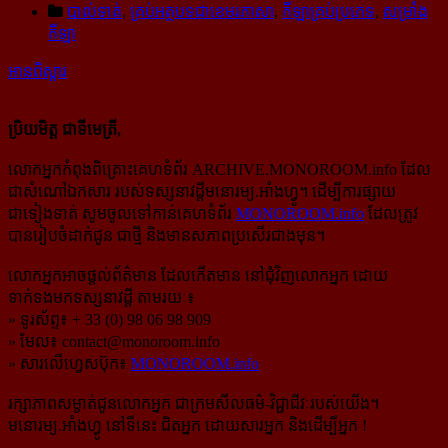
បាល់ទាត់
,
គ្រប់អត្ថបទជាខេមរភាសា
,
កីឡាគ្រប់ប្រភេទ
,
សម្រាំង
កីឡា
អានពិស្ដារ
ប្រិយមិត្ត ជាទីមេត្រី,
លោកអ្នកកំពុងពិគ្រោះគេហទំព័រ ARCHIVE.MONOROOM.info ដែល
ជាសំណៅឯកសារ របស់ទស្សនាវដ្ដីមនោរម្យ.អាំងហ្វូ។ ដើម្បីការផ្សាយ
ជាទៀងទាត់ សូមចូលទៅកាន់​គេហទំព័រ
MONOROOM.info
ដែលត្រូវ
បានរៀបចំដាក់ជូន ជាថ្មី និងមានសភាពប្រសើរជាងមុន។
លោកអ្នកអាចផ្ដល់ព័ត៌មាន ដែលកើតមាន នៅជុំវិញលោកអ្នក ដោយ
ទាក់ទងមកទស្សនាវដ្ដី តាមរយៈ៖
» ទូរស័ព្ទ៖ + 33 (0) 98 06 98 909
» មែល៖
contact@monoroom.info
» សារលើហ្វេសប៊ុក៖
MONOROOM.info
រក្សាភាពសម្ងាត់ជូនលោកអ្នក ជាក្រមសីលធម៌-​វិជ្ជាជីវៈ​របស់យើង។
មនោរម្យ.អាំងហ្វូ នៅទីនេះ ជិតអ្នក ដោយសារអ្នក និងដើម្បីអ្នក !