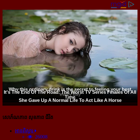
សោភ័ណភាព សុខភាព ជីវិត
អានពិស្ដារ
26008