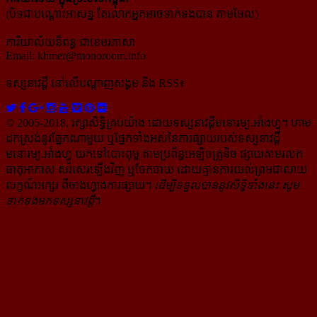
(បិទជាបណ្ដោះអាសន្ន តែលោកអ្នកអាចទាក់ទងបាន តាមមែល)
ការិយាល័យនិពន្ធ ជាខេមរភាសា
Email:
khmer@monoroom.info
ទស្សនាវដ្ដី​ នៅលើបណ្ដាញសង្គម និង RSS៖
© 2005-2018, រក្សាសិទ្ធិគ្រប់យ៉ាង ដោយទស្សនាវដ្ដី​មនោរម្យ.អាំងហ្វូ។ ហាម​
ដក​ស្រង់​នូវ​ផ្នែក​ណា​មួយ​ ឬ​ផ្នែក​ទាំង​អស់​នៃ​ការ​ផ្សាយ​របស់​ទស្សនាវដ្ដី​​
មនោរម្យ.អាំងហ្វូ យក​ទៅ​​បោះពុម្ព តាម​ប្រព័ន្ធ​អេឡិច​ត្រូនិច ផ្សាយ​តាម​រលក​
ធាតុអាកាស សរសេរ​ឡើង​វិញ ឬ​ចែក​ចាយ​ ដោយ​គ្មាន​ការ​យល់ព្រមជា​លាយ​
លក្ខណ៍​អក្សរ​ ពី​ចាងហ្វាង​ការ​ផ្សាយ​។
ដើម្បី​ទទួល​បាននូវសិទ្ធិ​ទាំងនេះ សូម​
ទាក់​ទង​មក​ទស្សនាវដ្ដី
។