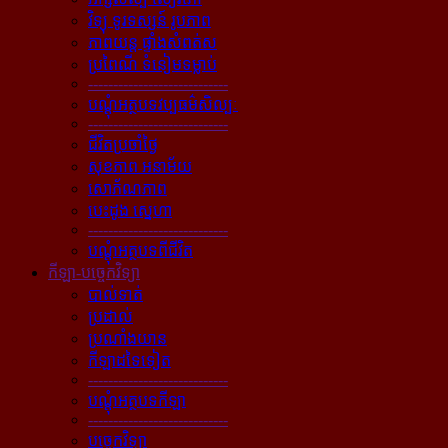
វិទ្យុ ទូរទស្សន៍ រូបភាព
ភាពយន្ដ ផ្ទាំងសំពត់ស
ប្រពៃណី ទំនៀមទម្លាប់
----------------------------
បណ្ដុំអត្ថបទវប្បធម៌សិល្បៈ
----------------------------
ជីវិតប្រចាំថ្ងៃ
សុខភាព អនាម័យ
សោភ័ណភាព
បេះដូង ស្នេហា
----------------------------
បណ្ដុំអត្ថបទពីជីវិត
កីឡា-បច្ចេកវិទ្យា
បាល់ទាត់
ប្រដាល់
ប្រណាំងយាន
កីឡាដទៃទៀត
----------------------------
បណ្ដុំអត្ថបទកីឡា
----------------------------
បច្ចេកវិទ្យា