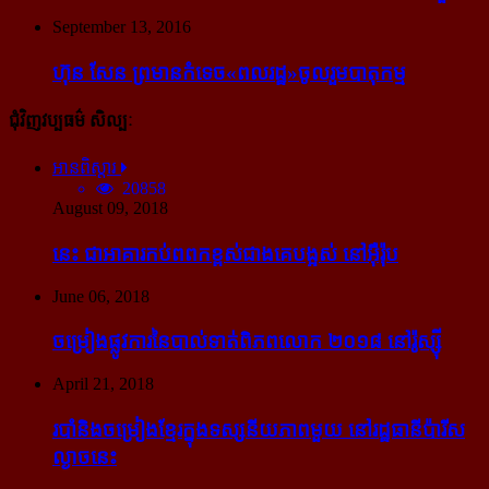
September 13, 2016
ហ៊ុន សែន ព្រមាន​កំទេច​«ពលរដ្ឋ»​ចូលរួម​បាតុកម្ម
ជុំវិញវប្បធម៌ សិល្បៈ
អានពិស្ដារ
20858
August 09, 2018
នេះ ជា​អាគារ​កប់​ពពក​ខ្ពស់​ជាង​គេ​បង្អស់ នៅ​អ៊ឺរ៉ុប
June 06, 2018
ចម្រៀង​ផ្លូវការ​នៃ​បាល់ទាត់​ពិភពលោក ២០១៨ នៅ​រ៉ូស្ស៊ី
April 21, 2018
របាំ​និង​ចម្រៀង​ខ្មែរ​ក្នុង​ទស្សនីយភាព​មួយ នៅ​រដ្ឋធានី​ប៉ារីស​
ល្ងាច​នេះ