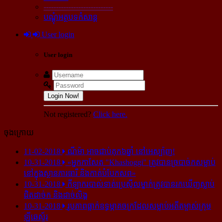
----------------------------
បណ្ដុំអត្ថបទកំសាន្ដ
User login
User login
Login Now!
Not registered?
Click here.
ចុងក្រោយ
11-02-2018
ណីម៉ា អាច​ជាប់​គុក​៦ឆ្នាំ នៅ​អេស្ប៉ាញ!
10-31-2018
«អ្នក​កាសែត "Khashoggi" ត្រូវ​បាន​ច្របាច់ក​សម្លាប់​
នៅ​ក្នុង​ស្ថាន​ភារធារី និង​កាត់​បំបែក​សព»
10-31-2018
កីឡាករ​បាល់ទាត់​ប្រេស៊ីល​ម្នាក់​ត្រូវ​បាន​រក​ឃើញ​ស្លាប់​
ជិត​ដាច់ក និង​ដាច់​លិង្គ
10-31-2018
រូបភាព​ធ្លាក់​ឧទ្ធម្ភាគចក្រ​ដែល​សម្លាប់​អតីត​ម្ចាស់​ក្រុម​
ឡីឆេស្ទ័រ