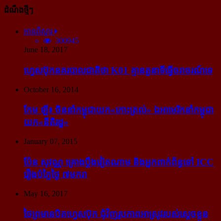
ដំណឹងថ្មីៗ
អានពិស្ដារ
300945
June 18, 2017
ហ្វេសប៊ុក​នគរបាល​ជាតិ​ថា K01 គ្មាន​តួនាទី​ធ្វើ​ចរាចរណ៍​ទេ
October 16, 2014
កែម ឡី៖ ចិន​នាំ​កម្ពុជា​យក​«កោះ​ត្រល់» ឯ​អាមេរិក​នាំ​កម្ពុជា​
យក​«នីតិរដ្ឋ»
January 07, 2015
ប៉ែន សុវណ្ណ គ្រោង​ប្តឹង​វៀតណាម និង​អ្នក​ពាក់​ព័ន្ធ​ទៅ ICC
រឿង​បំភ្លៃ​ថ្ងៃ ៧​មករា
May 16, 2017
ថៃ​ព្រមាន​បិត​ហ្វេសប៊ុក ជុំ​វិញ​រូបភាព​អាស្រូវ​របស់​ស្ដេច​ខ្លួន