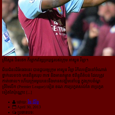
គ្រីស្ទែន បិនថេក កីឡាករខ្សែប្រយុទ្ធរបស់ក្រុម អាស្តុន វីឡា។
ជ័យជំនះដ៏ធំធេងនេះ បានជួយឲ្យក្រុម អាស្តុន វីឡា រំកិលឡើងទៅចំណាត់
ថ្នាក់លេខ១៦ មានពិន្ទុសរុប ៣៧ និងមាន​គម្លាត ៥ពិន្ទុពីតំបន់ ដែលត្រូវ
កាត់ចោល។ ហើយក្រុមមួយនេះនឹងមានសង្ឃឹមនៅបន្ត ក្នុងក្របខ័ណ្ឌ
ព្រីមែលីក (Premier League) ទៀត ខណៈការប្រកួតសល់តែ ៣ប្រកួត
ទៀតតែប៉ុណ្ណោះ [...]
ដោយ:
វិន ជីវ័ន្ត
April 30, 2013
ប្រធានបទ: