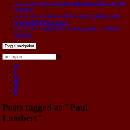
10-28-2018
ABC គាស់​កកាយ​«ទ្រព្យមហាសាល​នៃ​ត្រកូល ហ៊ុន»​
នៅ​អូស្ត្រាលី
10-23-2018
ហ៊ុន សែន អះអាង​ពី​ជំហរ​ខុស​គ្នា ក្នុង​ជំនួប​ជាមួយ​
ឧត្តម​ស្នងការ​សិទ្ធិ​មនុស្ស អ.ស.ប
10-20-2018
«រាត្រីចន្ទទឹកឃ្មុំ នៅបន្ទប់សណ្ឋាគារ... ជាន់ទី៣៥»
សំណើចខ្លី
Toggle navigation
Posts tagged as "Paul
Lambert"