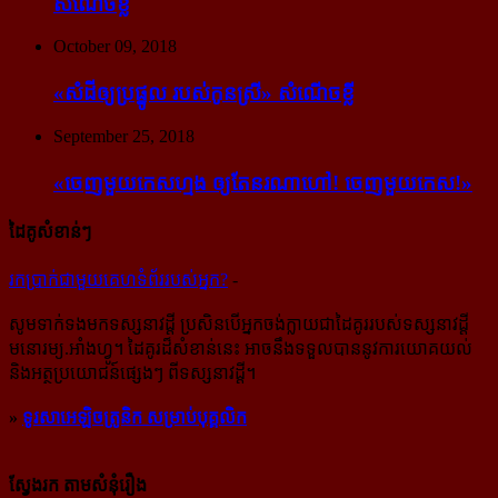
សំណើចខ្លី
October 09, 2018
«សំដី​ឲ្យ​ប្រផ្នូល របស់​កូនស្រី» សំណើចខ្លី
September 25, 2018
«ចេញ​មួយ​កេស​ហ្មង ឲ្យ​តែ​នរណា​ហៅ! ចេញ​មួយ​កេស!»
ដៃគូសំខាន់ៗ
រក​​ប្រាក់​​ជា​​មួយ​​គេហទំព័រ​​របស់​​អ្នក?
-
សូម​ទាក់ទង​មក​ទស្សនាវដ្ដី ប្រសិន​បើ​អ្នក​ចង់​ក្លាយ​ជា​ដៃគូរ​របស់​ទស្សនាវដ្ដី​
មនោរម្យ.អាំងហ្វូ។ ដៃ​គូរ​ដ៏​សំខាន់​នេះ អាច​នឹង​ទទួល​បាន​នូវ​ការ​យោគយល់
និង​អត្ថ​ប្រយោជន៍​ផ្សេងៗ ពីទស្សនាវដ្ដី។
»
ទូរសាអេឡិចត្រូនិក សម្រាប់បុគ្គលិក
ស្វែងរក តាមសំនុំរឿង