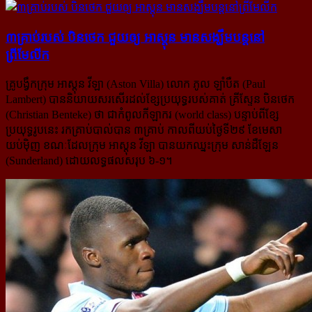
៣​គ្រាប់​របស់ បិនថេក ជួយ​ឲ្យ អាស្តុន មាន​សង្ឃឹម​បន្ត​នៅ​
ព្រីមែលីក
គ្រូបង្វឹកក្រុម អាស្តុន វីឡា (Aston Villa) លោក ភូល ឡាំបឺត (Paul
Lambert) បាននិយាយសរសើរដល់ខ្សែប្រយុទ្ធរបស់​គាត់ គ្រីស្ទែន បិនថេក
(Christian Benteke) ថា ជាកំពូលកីឡាករ (world class) បន្ទាប់ពីខ្សែ
ប្រយុទ្ធរូបនេះ រកគ្រាប់បាល់​បាន ៣គ្រាប់ កាលពីយប់ថ្ងៃទី២៩ ខែមេសា
យប់ម៉ិញ ខណៈដែលក្រុម អាស្តុន វីឡា បានយកឈ្នះក្រុម សាន់ដឺឡែន
(Sunderland) ដោយលទ្ធផលសរុប ៦-១។