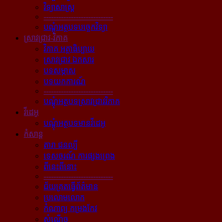
វិទ្យាសាស្ត្រ
----------------------------
បណ្ដុំអត្ថបទបច្ចេកវិទ្យា
ស្រាវជ្រាវ-វិភាគ
វិភាគ អត្ថាធិប្បាយ
ស្រាវជ្រាវ ឯកសារ
បទសម្ភាស
បទយកការណ៍
----------------------------
បណ្ដុំអត្ថបទស្រាវជ្រាវវិភាគ
វីដេអូ
បណ្ដុំអត្ថបទមានវីដេអូ
កំសាន្ដ
តារា ជនល្បី
ទេសចរណ៍ ការផ្សងព្រេង
ពីនេះពីនោះ
----------------------------
ជ័យគ្រតធ្វើព័ត៌មាន
ប្រលោមលោក
កំណាព្យ កម្រងកែវ
សំណើច