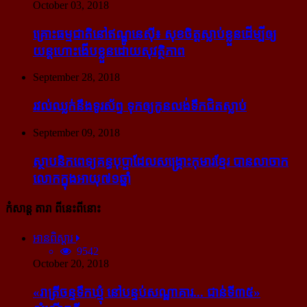
October 03, 2018
គ្រោះធម្មជាតិនៅឥណ្ឌូនេស៊ី៖ សុខចិត្ត​ស្លាប់​ខ្លួន​ដើម្បី​ឲ្យ​
យន្ដហោះ​ងើប​ខ្លួន​ដោយ​សុវត្ថិភាព
September 28, 2018
រវល់​ឈ្លក់​នឹង​ទូរស័ព្ទ ទុក​ឲ្យ​កូន​លង់​ទឹក​ជិត​ស្លាប់
September 09, 2018
ស្ថាបនិក​ពេទ្យ​គន្ធបុប្ផា​ដែល​សង្គ្រោះ​កុមារ​ខ្មែរ​ បាន​លាចាក​
លោក​ក្នុង​អាយុ​៧១ឆ្នាំ
កំសាន្ដ តារា ពីនេះពីនោះ
អានពិស្ដារ
9542
October 20, 2018
«រាត្រីចន្ទទឹកឃ្មុំ នៅបន្ទប់សណ្ឋាគារ... ជាន់ទី៣៥»