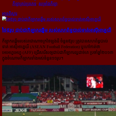
កីឡាគ្រប់ប្រភេទ
,
សម្រាំងកីឡា
អានពិស្ដារ
ថៃ៥រូប ជាប់​ជា​កីឡាករ​ឆ្នើម របស់​សហព័ន្ធ​បាល់​ទាត់​អាស៊ី​អាគ្នេយ៏
កីឡាករឆ្នើមរបស់រាជាណាចក្រថៃឡង់ដ៏ ចំនួន៥រូប ត្រូវបានសហព័ន្ធបាល់
ទាត់ អាស៊ីអាគ្នេយ៏ (ASEAN Football Federation) ឬហៅកាត់ថា
អេអេហ្វអេហ្វ (AFF) ជ្រើសរើសឲ្យជាប់ជាកីឡាករល្អដាច់គេ ប្រចាំឆ្នាំ២០១៣
ក្នុងចំណោម​កីឡាករទាំងអស់ចំនួន១១រូប។