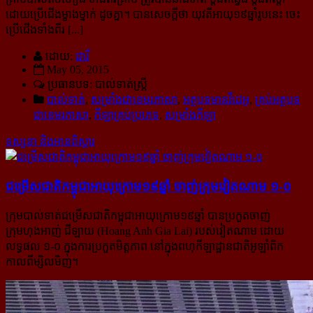
ដោយប្រើជើងម្ខាងម្នាក់ ដូចគ្នា។ បានសេចក្ដីថា យុវតីអាយុ១៩ឆ្នាំរូបនេះ ចេះ
ប្រើជើងទាំងពីរ [...]
ដោយ:
ដារី
May 05, 2015
ប្រធានបទ: បាល់ទាត់ស្ត្រី
បាល់ទាត់
,
សម្រាំងជាខេមរភាសា
,
អត្ថបទមានវីដេអូ
,
គ្រប់អត្ថបទ
ជាខេមរភាសា
,
កីឡាគ្រប់ប្រភេទ
,
សម្រាំងកីឡា
ទស្សនា និងអានពិស្ដារ
ជម្រើ​ស​ជាតិ​កម្ពុជា​អាយុ​ក្រោម​១៩​ឆ្នាំ ចាញ់​ក្រុម​វៀតណាម ១-០
ក្រុមបាល់ទាត់ជម្រើសជាតិកម្ពុជាអាយុក្រោម១៩ឆ្នាំ បានប្រកួតចាញ់
ក្រុមហុងអាញ់ ជីឡាយ (Hoang Anh Gia Lai) របស់​វៀតណាម ដោយ
លទ្ធផល ១-០ ក្នុងការប្រកួតមិត្តភាព នៅក្នុងពហុកីឡាដ្ឋានជាតិអូឡាំពិក
កាលពីម្សិលមិញ។