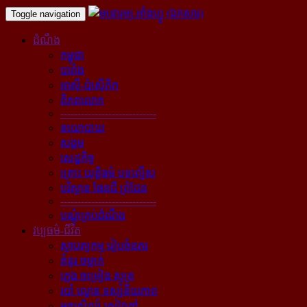
Toggle navigation
ដំណឹង
កម្ពុជា
បារាំង
អាស៊ី-ប៉ាស៊ីភិក
ពិភពលោក
----------------------------
នយោបាយ
សង្គម
សេដ្ឋកិច្ច
គ្រោះ យុត្តិធម៌ បទល្មើស
បរិស្ថាន ផែនដី ព្រំដែន
----------------------------
បណ្ដុំគ្រប់ដំណឹង
វប្បធម៌-ជីវិត
ស្ថាបត្យកម្ម រៀបចំនគរ
គំនូរ ចម្លាក់
ភ្លេង ចម្រៀង ស្មូត្រ
របាំ ល្ខោន ទស្សនីយភាព
អក្សសិល្ប៍ សៀវភៅ