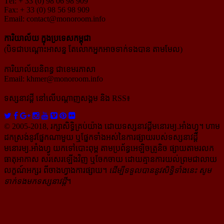
Tél: + 33 (0) 98 06 98 909
Fax: + 33 (0) 98 56 98 909
Email:
contact@monoroom.info
ការិយាល័យ ក្នុង​ប្រទេស​កម្ពុជា
(បិទជាបណ្ដោះអាសន្ន តែលោកអ្នកអាចទាក់ទងបាន តាមមែល)
ការិយាល័យនិពន្ធ ជាខេមរភាសា
Email:
khmer@monoroom.info
ទស្សនាវដ្ដី​ នៅលើបណ្ដាញសង្គម និង RSS៖
© 2005-2018, រក្សាសិទ្ធិគ្រប់យ៉ាង ដោយទស្សនាវដ្ដី​មនោរម្យ.អាំងហ្វូ។ ហាម​
ដក​ស្រង់​នូវ​ផ្នែក​ណា​មួយ​ ឬ​ផ្នែក​ទាំង​អស់​នៃ​ការ​ផ្សាយ​របស់​ទស្សនាវដ្ដី​​
មនោរម្យ.អាំងហ្វូ យក​ទៅ​​បោះពុម្ព តាម​ប្រព័ន្ធ​អេឡិច​ត្រូនិច ផ្សាយ​តាម​រលក​
ធាតុអាកាស សរសេរ​ឡើង​វិញ ឬ​ចែក​ចាយ​ ដោយ​គ្មាន​ការ​យល់ព្រមជា​លាយ​
លក្ខណ៍​អក្សរ​ ពី​ចាងហ្វាង​ការ​ផ្សាយ​។
ដើម្បី​ទទួល​បាននូវសិទ្ធិ​ទាំងនេះ សូម​
ទាក់​ទង​មក​ទស្សនាវដ្ដី
។