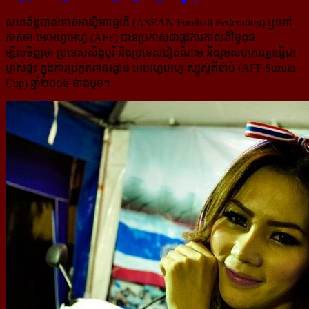
សហព័ន្ធបាល់ទាត់អាស៊ីអាគ្នេហ៏ (ASEAN Football Federation) ឬហៅ
កាត់ថា អេអេហ្វអេហ្វ (AFF) បានប្រកាសជាផ្លូវ​ការកាលពីថ្ងៃពុធ
ម្សិលមិញថា ប្រទេសសឹង្ហបុរី និងប្រទេសវៀតណាម នឹងរួមសហការគ្នាធ្វើជា
ម្ចាស់ផ្ទះ ក្នុងការប្រកួត​ពានរង្វាន់ អេអេហ្វអេហ្វ ស្សូស៊ូគីខាប់ (AFF Suzuki
Cup) ឆ្នាំ២០១៤ ខាងមុខ។