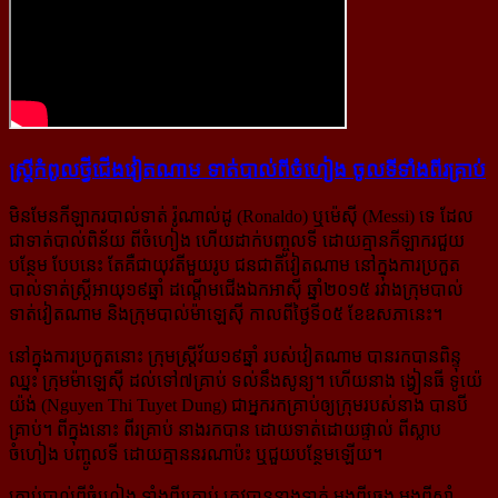
ស្ត្រី​កំពូល​ថ្វី​ជើង​វៀតណាម​ ទាត់​បាល់​ពី​ចំហៀង​ ចូល​ទី​ទាំង​ពីរ​គ្រាប់
មិនមែនកីឡាករបាល់ទាត់ រ៉ូណាល់ដូ (Ronaldo) ឬម៉េស៊ី (Messi) ទេ ដែល
ជាទាត់បាល់ពិន័យ ពីចំហៀង ហើយដាក់​បញ្ចូល​ទី ដោយគ្មានកីឡាករជួយ
បន្ថែម បែបនេះ តែគឺជាយុវតីមួយរូប ជនជាតិវៀតណាម នៅក្នុងការប្រកួត
បាល់​ទាត់​ស្ត្រីអាយុ១៩ឆ្នាំ ដណ្ដើមជើងឯកអាស៊ី ឆ្នាំ២០១៥ រវាងក្រុមបាល់
ទាត់វៀតណាម និងក្រុមបាល់ម៉ាឡេស៊ី កាលពីថ្ងៃទី០៥ ខែឧសភានេះ។
នៅក្នុងការប្រកួតនោះ ក្រុមស្ត្រីវ័យ១៩ឆ្នាំ របស់វៀតណាម បានរកបានពិន្ទុ
ឈ្នះ ក្រុមម៉ាឡេស៊ី ដល់ទៅ៧គ្រាប់ ទល់នឹង​សូន្យ។ ហើយនាង ង្វៀនធី ទូយ៉េ
យ៉ង់ (Nguyen Thi Tuyet Dung) ជាអ្នករកគ្រាប់ឲ្យក្រុមរបស់នាង បានបី
គ្រាប់។ ពីក្នុង​នោះ ពីរគ្រាប់ នាងរកបាន ដោយទាត់ដោយផ្ទាល់ ពីស្លាប
ចំហៀង បញ្ចូលទី ដោយគ្មាននរណាប៉ះ ឬជួយបន្ថែមឡើយ។
គ្រាប់បាល់ពីចំហៀង ទាំងពីរគ្រាប់ ត្រូវបាននាងទាត់ ម្ដងពីឆ្វេង ម្ដងពីស្តាំ