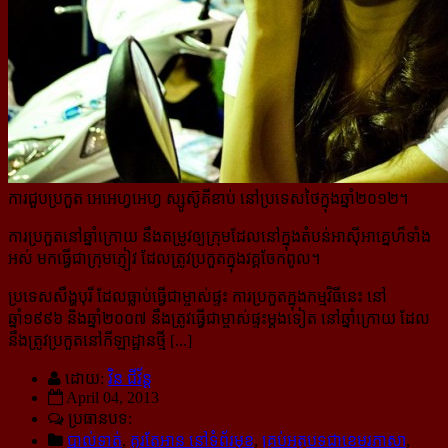
ការជួបប្រកួត អេអេហ្វអេហ្វ ស្សូស៊ូគីខាប់ នៅប្រទេសថៃក្នុងឆ្នាំ២០១២។
ការប្រកួតនៅឆ្នាំក្រោយ នឹងតម្រូវឲ្យក្រុមដែលនៅក្នុងតំបន់អាស៊ីអាគ្នេហ៏ទាំង
អស់ មកធ្វើជាក្រុមភ្ញៀវ ដែលត្រូវប្រកួត​ក្នុង​វគ្គចែកពូល។
ប្រទេសសឹង្ហបុរី ដែលធ្លាប់ធ្វើជាម្ចាស់ផ្ទះ ការប្រកួតក្នុងកម្មវិធីនេះ នៅ
ឆ្នាំ១៩៩៦ និងឆ្នាំ២០០៧ នឹងត្រូវធ្វើជាម្ចាស់ផ្ទះ​ម្តង​ទៀត នៅឆ្នាំក្រោយ ដែល
នឹងត្រូវប្រកួតនៅកីឡាដ្ឋានថ្មី [...]
ដោយ:
វិន ជីវ័ន្ត
April 04, 2013
ប្រធានបទ:
បាល់ទាត់
,
គួរតែអាន នៅទំព័រមុខ
,
គ្រប់អត្ថបទជាខេមរភាសា
,