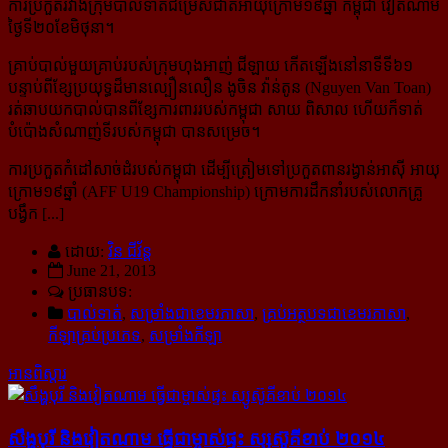
ការប្រកួតរវាងក្រុមបាល់ទាត់ជម្រើសជាតិអាយុក្រោម១៩ឆ្នាំ កម្ពុជា វៀតណាម
ថ្ងៃទី២០ខែមិថុនា។
គ្រាប់បាល់មួយគ្រាប់របស់ក្រុមហុងអាញ់ ជីឡាយ កើតឡើងនៅនាទីទី៦១
បន្ទាប់ពីខ្សែប្រយុទ្ធដ៏មានល្បឿនលឿន ងូចិន វ៉ាន់តូន (Nguyen Van Toan)
រត់ឆាបយកបាល់បានពីខ្សែការពាររបស់កម្ពុជា សាយ ពិសាល ហើយក៏ទាត់
បំប៉ោង​សំណាញ់ទីរបស់កម្ពុជា បានសម្រេច។
ការប្រកួតកំដៅសាច់ដំរបស់កម្ពុជា ដើម្បីត្រៀមទៅប្រកួតពានរង្វាន់អាស៊ី អាយុ
ក្រោម១៩ឆ្នាំ (AFF U19 Championship) ក្រោមការដឹកនាំរបស់លោកគ្រូ
បង្វឹក [...]
ដោយ:
វិន ជីវ័ន្ត
June 21, 2013
ប្រធានបទ:
បាល់ទាត់
,
សម្រាំងជាខេមរភាសា
,
គ្រប់អត្ថបទជាខេមរភាសា
,
កីឡាគ្រប់ប្រភេទ
,
សម្រាំងកីឡា
អានពិស្ដារ
សឹង្ហបុរី និង​វៀតណាម ធ្វើ​ជា​ម្ចាស់​ផ្ទះ ស្សូស៊ូគីខាប់ ២០១៤