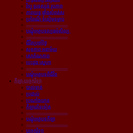
វិទ្យុ ទូរទស្សន៍ រូបភាព
ភាពយន្ដ ផ្ទាំងសំពត់ស
ប្រពៃណី ទំនៀមទម្លាប់
----------------------------
បណ្ដុំអត្ថបទវប្បធម៌សិល្បៈ
----------------------------
ជីវិតប្រចាំថ្ងៃ
សុខភាព អនាម័យ
សោភ័ណភាព
បេះដូង ស្នេហា
----------------------------
បណ្ដុំអត្ថបទពីជីវិត
កីឡា-បច្ចេកវិទ្យា
បាល់ទាត់
ប្រដាល់
ប្រណាំងយាន
កីឡាដទៃទៀត
----------------------------
បណ្ដុំអត្ថបទកីឡា
----------------------------
បច្ចេកវិទ្យា