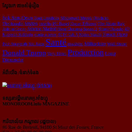
ស្វែងរក តាមសំនុំរឿង
Sok Sam Oeun
Teng Leakhena
Mohamed Merah
Orachorn
Thephasadin
MS804
piranha
FC Basel
Oscar Tabarez
The Pirate Bay
Atletico Madrid
Sesan 2
Ashton Carter
Horn Chantrea
Shinji Okazaki
4D
French Open
Roberto Soldado
rouge a levre
ATIV Tab 3
Nhim Vanda
Santé
Milliardaire
Pich Sereyroth
Xin Jiang
madison
Wall Street
Production
Donald Trump
Long
Vady Helen
Dimanche
អំពីយើង /ទំនាក់ទំនង
ទស្សនាវដ្ដីមនោរម្យ.អាំងហ្វូ
MONOROOM.info MAGAZINE
ការិយាល័យ កណ្ដាល (រដ្ឋបាល)
#6 Rue de Breteuil, 94100 St Maur des Fosses, France