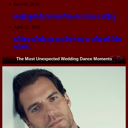
June 06, 2018
ចម្រៀង​ផ្លូវការ​នៃ​បាល់ទាត់​ពិភពលោក ២០១៨ នៅ​រ៉ូស្ស៊ី
April 21, 2018
របាំ​និង​ចម្រៀង​ខ្មែរ​ក្នុង​ទស្សនីយភាព​មួយ នៅ​រដ្ឋធានី​ប៉ារីស​
ល្ងាច​នេះ