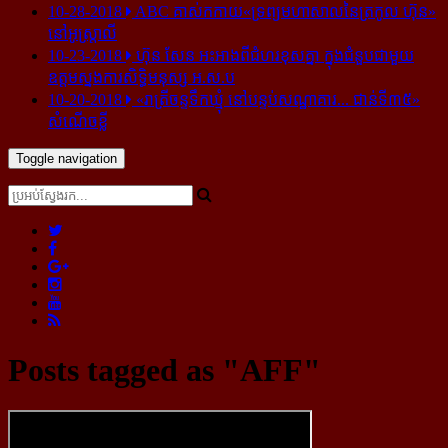
10-28-2018
ABC គាស់​កកាយ​«ទ្រព្យមហាសាល​នៃ​ត្រកូល ហ៊ុន»​
នៅ​អូស្ត្រាលី
10-23-2018
ហ៊ុន សែន អះអាង​ពី​ជំហរ​ខុស​គ្នា ក្នុង​ជំនួប​ជាមួយ​
ឧត្តម​ស្នងការ​សិទ្ធិ​មនុស្ស អ.ស.ប
10-20-2018
«រាត្រីចន្ទទឹកឃ្មុំ នៅបន្ទប់សណ្ឋាគារ... ជាន់ទី៣៥»
សំណើចខ្លី
Toggle navigation
Posts tagged as "AFF"