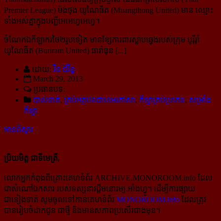
Premier League) ម៉ង់ថុង យូណៃធីត (Muangthong United) មាន ឈ្មោះ
ទាំងអស់គ្នាក្នុងបញ្ជីអេអេហ្វអេហ្វ។
ចំណែកឯកីឡាករថៃ២រូបទៀត មានខ្សែការពារស្លាបឆ្វេងរបស់ក្រុម បូរ៉ីរ៉ាំ
យូណៃធីត (Buriram United) ធារ៉ាធុន [...]
ដោយ:
វិន ជីវ័ន្ត
March 29, 2013
ប្រធានបទ:
បាល់ទាត់
,
គ្រប់អត្ថបទជាខេមរភាសា
,
កីឡាគ្រប់ប្រភេទ
,
សម្រាំង
កីឡា
អានពិស្ដារ
ប្រិយមិត្ត ជាទីមេត្រី,
លោកអ្នកកំពុងពិគ្រោះគេហទំព័រ ARCHIVE.MONOROOM.info ដែល
ជាសំណៅឯកសារ របស់ទស្សនាវដ្ដីមនោរម្យ.អាំងហ្វូ។ ដើម្បីការផ្សាយ
ជាទៀងទាត់ សូមចូលទៅកាន់​គេហទំព័រ
MONOROOM.info
ដែលត្រូវ
បានរៀបចំដាក់ជូន ជាថ្មី និងមានសភាពប្រសើរជាងមុន។