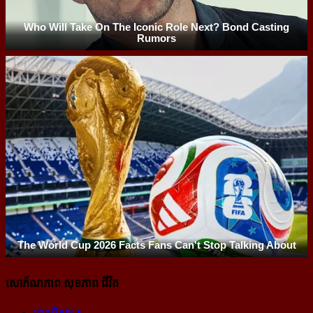
សោភ័ណភាព សុខភាព ជីវិត