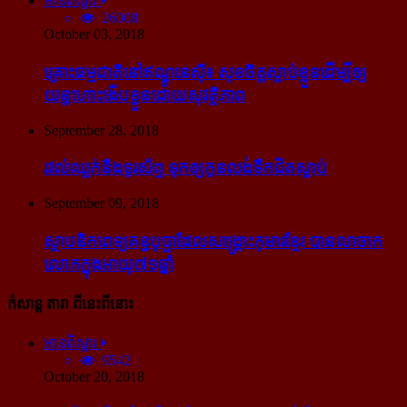
អានពិស្ដារ
26008
October 03, 2018
គ្រោះធម្មជាតិនៅឥណ្ឌូនេស៊ី៖ សុខចិត្ត​ស្លាប់​ខ្លួន​ដើម្បី​ឲ្យ​
យន្ដហោះ​ងើប​ខ្លួន​ដោយ​សុវត្ថិភាព
September 28, 2018
រវល់​ឈ្លក់​នឹង​ទូរស័ព្ទ ទុក​ឲ្យ​កូន​លង់​ទឹក​ជិត​ស្លាប់
September 09, 2018
ស្ថាបនិក​ពេទ្យ​គន្ធបុប្ផា​ដែល​សង្គ្រោះ​កុមារ​ខ្មែរ​ បាន​លាចាក​
លោក​ក្នុង​អាយុ​៧១ឆ្នាំ
កំសាន្ដ តារា ពីនេះពីនោះ
អានពិស្ដារ
9542
October 20, 2018