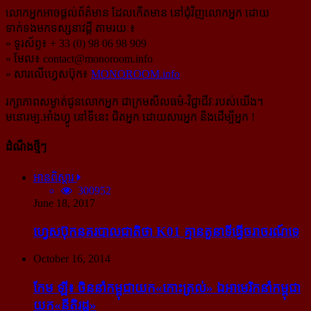
លោកអ្នកអាចផ្ដល់ព័ត៌មាន ដែលកើតមាន នៅជុំវិញលោកអ្នក ដោយ
ទាក់ទងមកទស្សនាវដ្ដី តាមរយៈ៖
» ទូរស័ព្ទ៖ + 33 (0) 98 06 98 909
» មែល៖
contact@monoroom.info
» សារលើហ្វេសប៊ុក៖
MONOROOM.info
រក្សាភាពសម្ងាត់ជូនលោកអ្នក ជាក្រមសីលធម៌-​វិជ្ជាជីវៈ​របស់យើង។
មនោរម្យ.អាំងហ្វូ នៅទីនេះ ជិតអ្នក ដោយសារអ្នក និងដើម្បីអ្នក !
ដំណឹងថ្មីៗ
អានពិស្ដារ
300952
June 18, 2017
ហ្វេសប៊ុក​នគរបាល​ជាតិ​ថា K01 គ្មាន​តួនាទី​ធ្វើ​ចរាចរណ៍​ទេ
October 16, 2014
កែម ឡី៖ ចិន​នាំ​កម្ពុជា​យក​«កោះ​ត្រល់» ឯ​អាមេរិក​នាំ​កម្ពុជា​
យក​«នីតិរដ្ឋ»