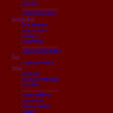
វិទ្យាសាស្ត្រ
----------------------------
បណ្ដុំអត្ថបទបច្ចេកវិទ្យា
ស្រាវជ្រាវ-វិភាគ
វិភាគ អត្ថាធិប្បាយ
ស្រាវជ្រាវ ឯកសារ
បទសម្ភាស
បទយកការណ៍
----------------------------
បណ្ដុំអត្ថបទស្រាវជ្រាវវិភាគ
វីដេអូ
បណ្ដុំអត្ថបទមានវីដេអូ
កំសាន្ដ
តារា ជនល្បី
ទេសចរណ៍ ការផ្សងព្រេង
ពីនេះពីនោះ
----------------------------
ជ័យគ្រតធ្វើព័ត៌មាន
ប្រលោមលោក
កំណាព្យ កម្រងកែវ
សំណើច