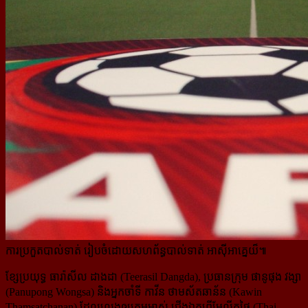
ការប្រកួតបាល់ទាត់ រៀបចំដោយសហព័ន្ធបាល់ទាត់ អាស៊ីអាគ្នេយ៏៕
ខ្សែប្រយុទ្ធ ធារ៉ាសីល ដាងដា (Teerasil Dangda), ប្រធានក្រុម ផានូផុង វង្សា
(Panupong Wongsa) និងអ្នកចាំទី កាវីន ថាមស័តឆាន័ន (Kawin
Thamsatchanan) ដែលលេងឲ្យក្រុមម្ចាស់ ជើងឯកព្រីមែលីកថៃ (Thai