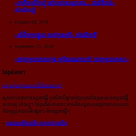
«រាត្រីចន្ទទឹកឃ្មុំ នៅបន្ទប់សណ្ឋាគារ... ជាន់ទី៣៥»
សំណើចខ្លី
October 09, 2018
«សំដី​ឲ្យ​ប្រផ្នូល របស់​កូនស្រី» សំណើចខ្លី
September 25, 2018
«ចេញ​មួយ​កេស​ហ្មង ឲ្យ​តែ​នរណា​ហៅ! ចេញ​មួយ​កេស!»
ដៃគូសំខាន់ៗ
រក​​ប្រាក់​​ជា​​មួយ​​គេហទំព័រ​​របស់​​អ្នក?
-
សូម​ទាក់ទង​មក​ទស្សនាវដ្ដី ប្រសិន​បើ​អ្នក​ចង់​ក្លាយ​ជា​ដៃគូរ​របស់​ទស្សនាវដ្ដី​
មនោរម្យ.អាំងហ្វូ។ ដៃ​គូរ​ដ៏​សំខាន់​នេះ អាច​នឹង​ទទួល​បាន​នូវ​ការ​យោគយល់
និង​អត្ថ​ប្រយោជន៍​ផ្សេងៗ ពីទស្សនាវដ្ដី។
»
ទូរសាអេឡិចត្រូនិក សម្រាប់បុគ្គលិក