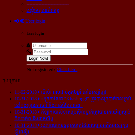
----------------------------
បណ្ដុំអត្ថបទកំសាន្ដ
User login
User login
Login Now!
Not registered?
Click here.
ចុងក្រោយ
11-02-2018
ណីម៉ា អាច​ជាប់​គុក​៦ឆ្នាំ នៅ​អេស្ប៉ាញ!
10-31-2018
«អ្នក​កាសែត "Khashoggi" ត្រូវ​បាន​ច្របាច់ក​សម្លាប់​
នៅ​ក្នុង​ស្ថាន​ភារធារី និង​កាត់​បំបែក​សព»
10-31-2018
កីឡាករ​បាល់ទាត់​ប្រេស៊ីល​ម្នាក់​ត្រូវ​បាន​រក​ឃើញ​ស្លាប់​
ជិត​ដាច់ក និង​ដាច់​លិង្គ
10-31-2018
រូបភាព​ធ្លាក់​ឧទ្ធម្ភាគចក្រ​ដែល​សម្លាប់​អតីត​ម្ចាស់​ក្រុម​
ឡីឆេស្ទ័រ