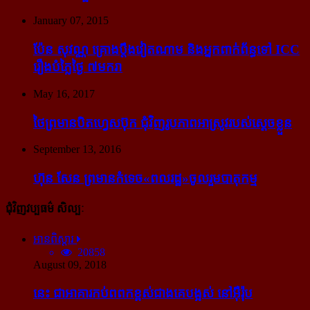
January 07, 2015
ប៉ែន សុវណ្ណ គ្រោង​ប្តឹង​វៀតណាម និង​អ្នក​ពាក់​ព័ន្ធ​ទៅ ICC
រឿង​បំភ្លៃ​ថ្ងៃ ៧​មករា
May 16, 2017
ថៃ​ព្រមាន​បិត​ហ្វេសប៊ុក ជុំ​វិញ​រូបភាព​អាស្រូវ​របស់​ស្ដេច​ខ្លួន
September 13, 2016
ហ៊ុន សែន ព្រមាន​កំទេច​«ពលរដ្ឋ»​ចូលរួម​បាតុកម្ម
ជុំវិញវប្បធម៌ សិល្បៈ
អានពិស្ដារ
20858
August 09, 2018
នេះ ជា​អាគារ​កប់​ពពក​ខ្ពស់​ជាង​គេ​បង្អស់ នៅ​អ៊ឺរ៉ុប