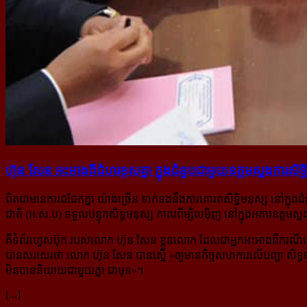
ហ៊ុន សែន អះអាង​ពី​ជំហរ​ខុស​គ្នា ក្នុង​ជំនួប​ជាមួយ​ឧត្តម​ស្នងការ​សិទ
ពិតជាមានការជជែកគ្នា យ៉ាងច្រើន ទាក់ទងនឹងការគោរពសិទ្ធិមនុស្ស នៅក្នុងជ
ជាតិ (អ.ស.ប) ទទួលបន្ទុកសិទ្ធមនុស្ស កាលពីម្សិលម៉ិញ នៅក្នុងអគារឧត្ដមស្
គឺទំព័រហ្វេសប៊ុក របស់លោក ហ៊ុន សែន ខ្លួនលោក ដែលជាអ្នកអះអាងពីករណីនេះ ក
បានសរសេរថា លោក ហ៊ុន សែន បានស្នើ «
ឲ្យមានកិច្ចសហការលើបញ្ហា សិទ្ធ
មិនបាននិយាយជាមួយគ្នា ជា​មុន
​»។
[...]