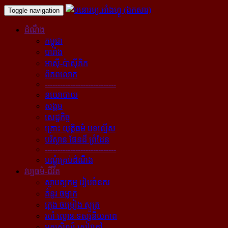
Toggle navigation
ដំណឹង
កម្ពុជា
បារាំង
អាស៊ី-ប៉ាស៊ីភិក
ពិភពលោក
----------------------------
នយោបាយ
សង្គម
សេដ្ឋកិច្ច
គ្រោះ យុត្តិធម៌ បទល្មើស
បរិស្ថាន ផែនដី ព្រំដែន
----------------------------
បណ្ដុំគ្រប់ដំណឹង
វប្បធម៌-ជីវិត
ស្ថាបត្យកម្ម រៀបចំនគរ
គំនូរ ចម្លាក់
ភ្លេង ចម្រៀង ស្មូត្រ
របាំ ល្ខោន ទស្សនីយភាព
អក្សសិល្ប៍ សៀវភៅ