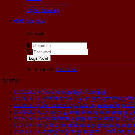
----------------------------
បណ្ដុំអត្ថបទកំសាន្ដ
User login
User login
Login Now!
Not registered?
Click here.
ចុងក្រោយ
11-02-2018
ណីម៉ា អាច​ជាប់​គុក​៦ឆ្នាំ នៅ​អេស្ប៉ាញ!
10-31-2018
«អ្នក​កាសែត "Khashoggi" ត្រូវ​បាន​ច្របាច់ក​សម្លាប់​នៅ​
10-31-2018
កីឡាករ​បាល់ទាត់​ប្រេស៊ីល​ម្នាក់​ត្រូវ​បាន​រក​ឃើញ​ស្លាប់​ជិ
10-31-2018
រូបភាព​ធ្លាក់​ឧទ្ធម្ភាគចក្រ​ដែល​សម្លាប់​អតីត​ម្ចាស់​ក្រុម​ ឡី
10-28-2018
ABC គាស់​កកាយ​«ទ្រព្យមហាសាល​នៃ​ត្រកូល ហ៊ុន»​នៅ​អ
10-23-2018
ហ៊ុន សែន អះអាង​ពី​ជំហរ​ខុស​គ្នា ក្នុង​ជំនួប​ជាមួយ​ឧត្តម
10-20-2018
«រាត្រីចន្ទទឹកឃ្មុំ នៅបន្ទប់សណ្ឋាគារ... ជាន់ទី៣៥» សំ