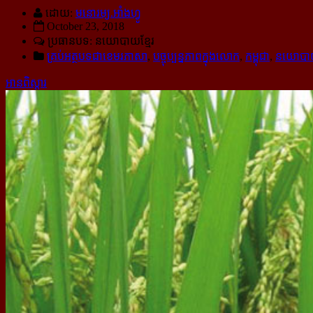
ដោយ:
មនោរម្យ.អាំងហ្វូ
October 23, 2018
ប្រធានបទ: នយោបាយ​ខ្មែរ
គ្រប់អត្ថបទជាខេមរភាសា
,
បច្ចុប្បន្នភាពក្នុងលោក
,
កម្ពុជា
,
នយោប
អានពិស្ដារ