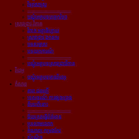
វិទ្យាសាស្ត្រ
----------------------------
បណ្ដុំអត្ថបទបច្ចេកវិទ្យា
ស្រាវជ្រាវ-វិភាគ
វិភាគ អត្ថាធិប្បាយ
ស្រាវជ្រាវ ឯកសារ
បទសម្ភាស
បទយកការណ៍
----------------------------
បណ្ដុំអត្ថបទស្រាវជ្រាវវិភាគ
វីដេអូ
បណ្ដុំអត្ថបទមានវីដេអូ
កំសាន្ដ
តារា ជនល្បី
ទេសចរណ៍ ការផ្សងព្រេង
ពីនេះពីនោះ
----------------------------
ជ័យគ្រតធ្វើព័ត៌មាន
ប្រលោមលោក
កំណាព្យ កម្រងកែវ
សំណើច