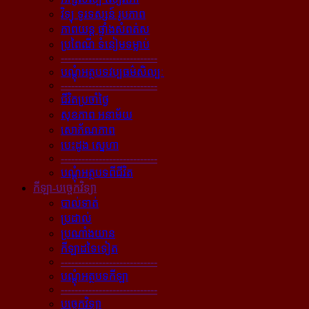
វិទ្យុ ទូរទស្សន៍ រូបភាព
ភាពយន្ដ ផ្ទាំងសំពត់ស
ប្រពៃណី ទំនៀមទម្លាប់
----------------------------
បណ្ដុំអត្ថបទវប្បធម៌សិល្បៈ
----------------------------
ជីវិតប្រចាំថ្ងៃ
សុខភាព អនាម័យ
សោភ័ណភាព
បេះដូង ស្នេហា
----------------------------
បណ្ដុំអត្ថបទពីជីវិត
កីឡា-បច្ចេកវិទ្យា
បាល់ទាត់
ប្រដាល់
ប្រណាំងយាន
កីឡាដទៃទៀត
----------------------------
បណ្ដុំអត្ថបទកីឡា
----------------------------
បច្ចេកវិទ្យា