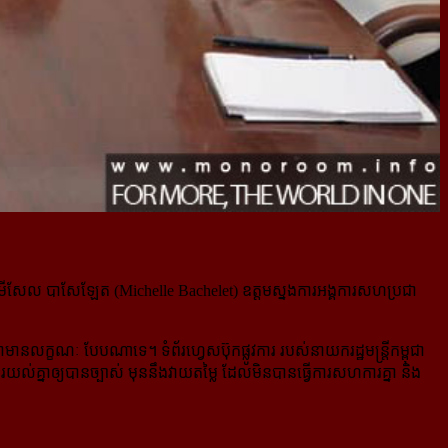
ស្រី មីសែល បាសែឡែត (Michelle Bachelet) ឧត្តមស្នងការអង្គការសហប្រជា
នលក្ខណៈ បែបណាទេ។ ទំព័រហ្វេសប៊ុកផ្លូវការ របស់នាយករដ្ឋមន្ត្រីកម្ពុជា
ារយល់គ្នាឲ្យបានច្បាស់ មុននឹងវាយតម្លៃ ដែលមិនបានធ្វើការសហការគ្នា និង