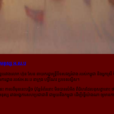
្ធិ​មនុស្ស អ.ស.ប
ំនួបរវាងលោក ហ៊ុន សែន នាយករដ្ឋមន្ត្រីបីទសវត្សរ៍ជាង របស់កម្ពុជា និងអ្នក
នងការដ្ឋាន របស់អ.ស.ប នាក្រុង ហ្សឺណែវ ប្រទេសស្វីស។
ាលពីមុននេះបន្តិច ប៉ុន្តែទំព័រនោះ មិនបានលំអិត ពីជំហរដែលខុសគ្នានោះ ថាមា
មនុស្ស រវាងអង្គការសហប្រជាជាតិ ជាមួយនឹងកម្ពុជា ដើម្បីធ្វើយ៉ាងណា ឲ្យមានក