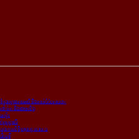
ក្នុង​ស្ថាន​ភារធារី និង​កាត់​បំបែក​សព»
ត​ដាច់ក និង​ដាច់​លិង្គ
ឆេស្ទ័រ
ូស្ត្រាលី
​ស្នងការ​សិទ្ធិ​មនុស្ស អ.ស.ប
ណើចខ្លី