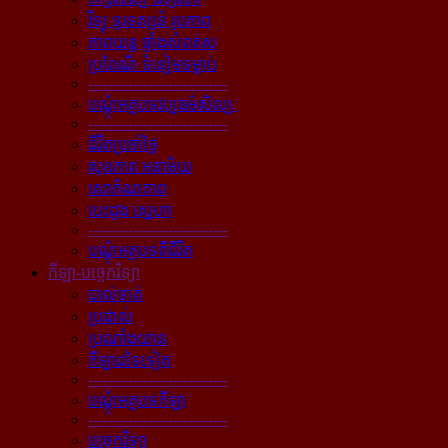
វិទ្យុ ទូរទស្សន៍ រូបភាព
ភាពយន្ដ ផ្ទាំងសំពត់ស
ប្រពៃណី ទំនៀមទម្លាប់
----------------------------
បណ្ដុំអត្ថបទវប្បធម៌សិល្បៈ
----------------------------
ជីវិតប្រចាំថ្ងៃ
សុខភាព អនាម័យ
សោភ័ណភាព
បេះដូង ស្នេហា
----------------------------
បណ្ដុំអត្ថបទពីជីវិត
កីឡា-បច្ចេកវិទ្យា
បាល់ទាត់
ប្រដាល់
ប្រណាំងយាន
កីឡាដទៃទៀត
----------------------------
បណ្ដុំអត្ថបទកីឡា
----------------------------
បច្ចេកវិទ្យា