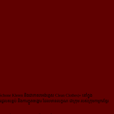
hone Kleren និងជាភាសាអង់គ្លេស Clean Clothes)» នៅក្នុង
លប់ និងការក្អួតចង្អោរ ដែល​មាន​លក្ខណៈ​ជា​ក្រុម របស់ក្រុមកម្មករខ្មែរ