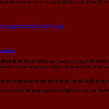
្ចការបន្ទាន់របស់សមាគម «achACT» បានថ្លែងឲ្យដឹងថា៖ «
ដោយសាររដ្ឋាភិបាលកម
ាសា
,
បច្ចុប្បន្នភាពក្នុងលោក
,
ពិភពលោក
,
សង្គម
ាលប៉ារីស
នឈ្មោះថា ឃ្លីន ខ្លូត ខមផែង (Clean clothes campaing) នៅអ៊ឺរ៉ុប បានបញ្ជ
ងស្រី ចំនួន២ ៤០០នាក់ បានដួលសន្លប់នៅក្នុង រោងចក្រកាត់ដេរសំលៀកបំពាក
វថ្ងៃ មានជាមធ្យម៦៦ដុល្លា(៥០អ៊ឺរ៉ូ) ដល់កម្មករ កម្មការីនី ដើម្បីបំពេញតំរ
លមានរោងចក្រនៅប្រទេសកម្ពុជា មានជាអាថ៌ផ្លាកយីហោ អេជ អែន អឹម (H&M) ឡឺ