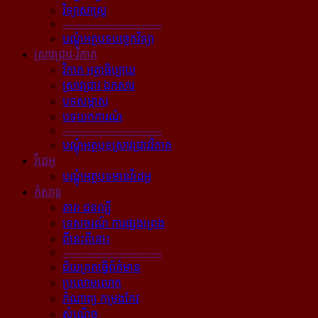
វិទ្យាសាស្ត្រ
----------------------------
បណ្ដុំអត្ថបទបច្ចេកវិទ្យា
ស្រាវជ្រាវ-វិភាគ
វិភាគ អត្ថាធិប្បាយ
ស្រាវជ្រាវ ឯកសារ
បទសម្ភាស
បទយកការណ៍
----------------------------
បណ្ដុំអត្ថបទស្រាវជ្រាវវិភាគ
វីដេអូ
បណ្ដុំអត្ថបទមានវីដេអូ
កំសាន្ដ
តារា ជនល្បី
ទេសចរណ៍ ការផ្សងព្រេង
ពីនេះពីនោះ
----------------------------
ជ័យគ្រតធ្វើព័ត៌មាន
ប្រលោមលោក
កំណាព្យ កម្រងកែវ
សំណើច