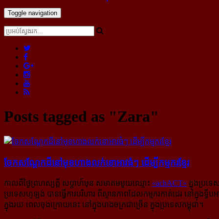
Toggle navigation
Posts tagged as "Zara"
ចែក​សណ្ដែក​ដី​​នៅ​មុខ​ហាង​លក់​ខោអាវ​ធំៗ​ ដើម្បី​កម្មករ​ខ្មែរ
កាលពីថ្ងៃព្រហស្បត្តិ៍ សប្ដាហ៍មុន សមាគមមួយឈ្មោះ
«achACT»
ក្នុងប្រទេ
ប្រទេសហូឡង់ បានធ្វើការបរិហារ ពីស្ថានភាពដែលកម្មករកាត់ដេរ នៅក្នុងទ្វី
ក្នុងរយៈពេលចុងក្រោយនេះ នៅក្នុងរោងចក្រជាច្រើន ក្នុង​ប្រទេស​កម្ពុជា។