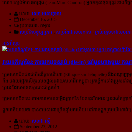
លោក ហ្សង់ម៉ាក ឆូតដ្រុង (Jean-Marc Caudron) អ្នកទទួលខុសត្រូវ ខាងកិច
ដោយ:
សេក មនោរកុមារ
December 16, 2015
ប្រធានបទ: កម្មករ
សម្រាំងបច្ចុប្បន្នភាព
,
សម្រាំងជាខេមរភាសា
,
គ្រប់អត្ថបទជាខេមរភ
អានពិស្ដារ
វាយនភ័ណ្ឌខ្មែរ: ការដេកដូចស្លាប់ (die-in) នៅមុខហាងមួយ កណ្ដ
ក្រុមសហជីពជនជាតិលើផ្លាកយីហោ (Ethique sur l'étiquette) និងបណ្តាញមួយមា
និង ដោយផ្អែកលើតួរលេខផ្តល់ដោយសហជីពកម្ពុជា អ្នកធ្វើការទាំងប្រុសទាំ
គ្រាន់ ដែលមានលក្ខណៈជាប្រចាំ។
ក្រុមសហជីពនេះ ទាមទារអោយតម្លើងប្រាក់ខែ ដែលគួរតែមាន បួនដងនៃប្រាក់ខែសព្
ពួកគេនិយាយថា បានទាមទារជាច្រើនឆ្នាំមកហើយ ទៅកាន់ពួកក្រុមយីហោធំៗ ដែ
ដោយ:
សុខជា រស្មី
September 23, 2012