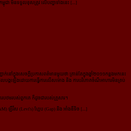
្ពុជា មិនទទួលខុសត្រូវ លើបញ្ហាទាំងនេះ [...]
ាក់នៅក្នុងសេចក្តីប្រកាសពត៌មានមួយថា គ្រាន់តែក្នុងឆ្នាំ២០១១កន្លងមកនេះ
់ ដែលបង្កឡើងដោយការធ្វើការលើសម៉ោង និង ការបរិភោគចំណីអាហារមិនគ្រប់
ូវការបឋមរបស់ពួកគេ ក៏ដូចជារបស់គ្រួសារ។
វីស (Levi's) ហ្កែប (Gap) និង អាំងឌីទិច [...]