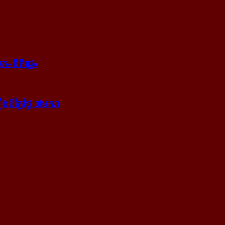
ក​«នីតិរដ្ឋ»
​បំភ្លៃ​ថ្ងៃ ៧​មករា