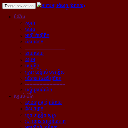
Toggle navigation
ដំណឹង
កម្ពុជា
បារាំង
អាស៊ី-ប៉ាស៊ីភិក
ពិភពលោក
----------------------------
នយោបាយ
សង្គម
សេដ្ឋកិច្ច
គ្រោះ យុត្តិធម៌ បទល្មើស
បរិស្ថាន ផែនដី ព្រំដែន
----------------------------
បណ្ដុំគ្រប់ដំណឹង
វប្បធម៌-ជីវិត
ស្ថាបត្យកម្ម រៀបចំនគរ
គំនូរ ចម្លាក់
ភ្លេង ចម្រៀង ស្មូត្រ
របាំ ល្ខោន ទស្សនីយភាព
អក្សសិល្ប៍ សៀវភៅ