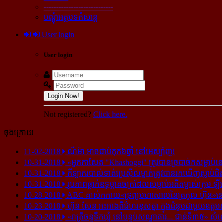
----------------------------
បណ្ដុំអត្ថបទកំសាន្ដ
User login
User login
Login Now!
Not registered?
Click here.
ចុងក្រោយ
11-02-2018
ណីម៉ា អាច​ជាប់​គុក​៦ឆ្នាំ នៅ​អេស្ប៉ាញ!
10-31-2018
«អ្នក​កាសែត "Khashoggi" ត្រូវ​បាន​ច្របាច់ក​សម្លាប់​នៅ​
10-31-2018
កីឡាករ​បាល់ទាត់​ប្រេស៊ីល​ម្នាក់​ត្រូវ​បាន​រក​ឃើញ​ស្លាប់​ជិ
10-31-2018
រូបភាព​ធ្លាក់​ឧទ្ធម្ភាគចក្រ​ដែល​សម្លាប់​អតីត​ម្ចាស់​ក្រុម​ ឡី
10-28-2018
ABC គាស់​កកាយ​«ទ្រព្យមហាសាល​នៃ​ត្រកូល ហ៊ុន»​នៅ​អ
10-23-2018
ហ៊ុន សែន អះអាង​ពី​ជំហរ​ខុស​គ្នា ក្នុង​ជំនួប​ជាមួយ​ឧត្តម
10-20-2018
«រាត្រីចន្ទទឹកឃ្មុំ នៅបន្ទប់សណ្ឋាគារ... ជាន់ទី៣៥» សំ