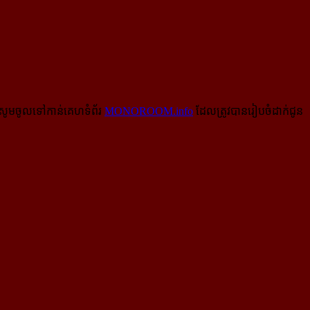
សូមចូលទៅកាន់​គេហទំព័រ
MONOROOM.info
ដែលត្រូវបានរៀបចំដាក់ជូន