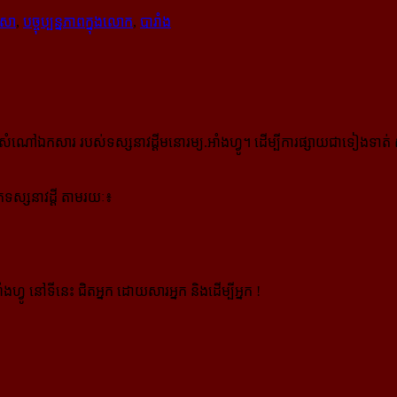
ាសា
,
បច្ចុប្បន្នភាពក្នុងលោក
,
បារាំង
កសារ របស់ទស្សនាវដ្ដីមនោរម្យ.អាំងហ្វូ។ ដើម្បីការផ្សាយជាទៀងទាត់ 
ស្សនាវដ្ដី តាមរយៈ៖
ងហ្វូ នៅទីនេះ ជិតអ្នក ដោយសារអ្នក និងដើម្បីអ្នក !