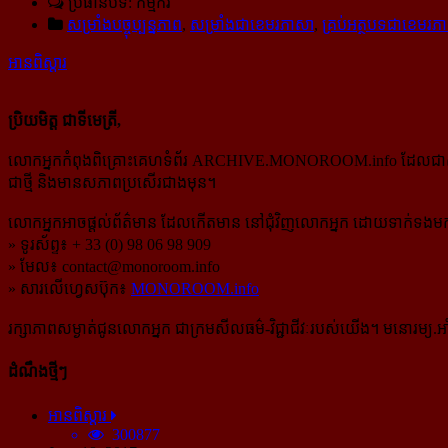
ប្រធានបទ: កម្មករ
សម្រាំងបច្ចុប្បន្នភាព
,
សម្រាំងជាខេមរភាសា
,
គ្រប់អត្ថបទជាខេមរភ
អានពិស្ដារ
ប្រិយមិត្ត ជាទីមេត្រី,
លោកអ្នកកំពុងពិគ្រោះគេហទំព័រ ARCHIVE.MONOROOM.info ដែលជាសំណៅឯ
ជាថ្មី និងមានសភាពប្រសើរជាងមុន។
លោកអ្នកអាចផ្ដល់ព័ត៌មាន ដែលកើតមាន នៅជុំវិញលោកអ្នក ដោយទាក់ទងមកទ
» ទូរស័ព្ទ៖ + 33 (0) 98 06 98 909
» មែល៖
contact@monoroom.info
» សារលើហ្វេសប៊ុក៖
MONOROOM.info
រក្សាភាពសម្ងាត់ជូនលោកអ្នក ជាក្រមសីលធម៌-​វិជ្ជាជីវៈ​របស់យើង។ មនោរម្យ.អាំ
ដំណឹងថ្មីៗ
អានពិស្ដារ
300877