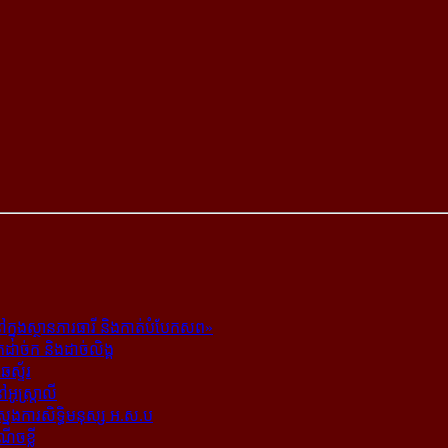
ក្នុង​ស្ថាន​ភារធារី និង​កាត់​បំបែក​សព»
ត​ដាច់ក និង​ដាច់​លិង្គ
ឆេស្ទ័រ
ូស្ត្រាលី
​ស្នងការ​សិទ្ធិ​មនុស្ស អ.ស.ប
ណើចខ្លី