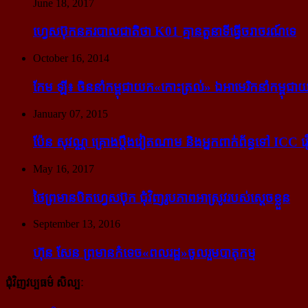
June 18, 2017
ហ្វេសប៊ុក​នគរបាល​ជាតិ​ថា K01 គ្មាន​តួនាទី​ធ្វើ​ចរាចរណ៍​ទេ
October 16, 2014
កែម ឡី៖ ចិន​នាំ​កម្ពុជា​យក​«កោះ​ត្រល់» ឯ​អាមេរិក​នាំ​កម្ពុជា​យ
January 07, 2015
ប៉ែន សុវណ្ណ គ្រោង​ប្តឹង​វៀតណាម និង​អ្នក​ពាក់​ព័ន្ធ​ទៅ ICC រឿង
May 16, 2017
ថៃ​ព្រមាន​បិត​ហ្វេសប៊ុក ជុំ​វិញ​រូបភាព​អាស្រូវ​របស់​ស្ដេច​ខ្លួន
September 13, 2016
ហ៊ុន សែន ព្រមាន​កំទេច​«ពលរដ្ឋ»​ចូលរួម​បាតុកម្ម
ជុំវិញវប្បធម៌ សិល្បៈ