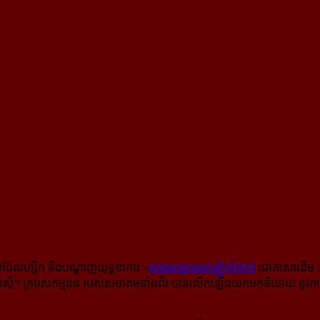
សប៊ែលហ្សិក និងបណ្ដាញ​យុទ្ធនាការ «
លាងសម្អាតសម្លៀកបំពាក់
(ជាភាសាដើម Sc
បអាស៊ី។ ក្រុម​សកម្មជន របស់សមាគមទាំងពីរ បានលើកឡើងយកមកនិយាយ នូវការដួលសន្